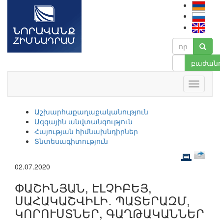
բաժանո
Աշխարհաքաղաքականություն
Ազգային անվտանգություն
Հայության հիմնախնդիրներ
Տնտեսագիտություն
02.07.2020
ՓԱՇԻՆՅԱՆ, ԷԼՉԻԲԵՅ,
ՍԱՀԱԿԱՇՎԻԼԻ․ ՊԱՏԵՐԱԶՄ,
ԿՈՐՈՒՍՏՆԵՐ, ԳԱՂԹԱԿԱՆՆԵՐ