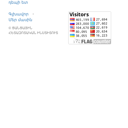
դեպի ետ
Գլխավոր
⋅
Մեր մասին
© ՑԱՆՑԱՅԻՆ
ՀԵՏԱԶՈՏԱԿԱՆ ԻՆՍՏԻՏՈՒՏ