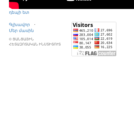
դեպի ետ
Գլխավոր
⋅
Մեր մասին
© ՑԱՆՑԱՅԻՆ
ՀԵՏԱԶՈՏԱԿԱՆ ԻՆՍՏԻՏՈՒՏ