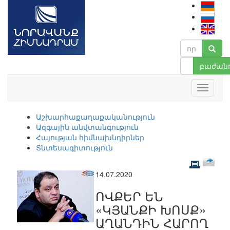
բաժանո
Աշխարհաքաղաքականություն
Ազգային անվտանգություն
Հայության հիմնախնդիրներ
Տնտեսագիտություն
14.07.2020
ՈՎՔԵՐ ԵՆ
«ԿՅԱՆՔԻ ԽՈՍՔ»
ԱՂԱՆԴԻՆ ՀԱՐՈՂ