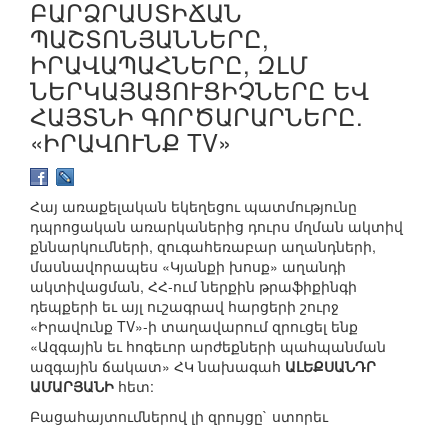
ԲԱՐՁՐԱՍՏԻՃԱՆ
ՊԱՇՏՈՆՅԱՆՆԵՐԸ,
ԻՐԱՎԱՊԱՀՆԵՐԸ, ԶԼՄ
ՆԵՐԿԱՅԱՑՈՒՑԻՉՆԵՐԸ ԵՎ
ՀԱՅՏՆԻ ԳՈՐԾԱՐԱՐՆԵՐԸ.
«ԻՐԱՎՈՒՆՔ TV»
Հայ առաքելական եկեղեցու պատմությունը
դպրոցական առարկաներից դուրս մղման ակտիվ
քննարկումների, զուգահեռաբար աղանդների,
մասնավորապես «Կյանքի խոսք» աղանդի
ակտիվացման, ՀՀ-ում ներքին թրաֆիքինգի
դեպքերի եւ այլ ուշագրավ հարցերի շուրջ
«Իրավունք TV»-ի տաղավարում զրուցել ենք
«Ազգային եւ հոգեւոր արժեքների պահպանման
ազգային ճակատ» ՀԿ նախագահ
ԱԼԵՔՍԱՆԴՐ
ԱՄԱՐՅԱՆԻ
հետ:
Բացահայտումներով լի զրույցը` ստորեւ