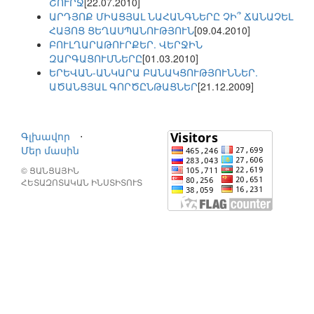
ՇՈՒՐՋ
[22.07.2010]
ԱՐԴՅՈՔ ՄԻԱՑՅԱԼ ՆԱՀԱՆԳՆԵՐԸ ՉԻ՞ ՃԱՆԱՉԵԼ
ՀԱՅՈՑ ՑԵՂԱՍՊԱՆՈՒԹՅՈՒՆ
[09.04.2010]
ԲՈՒԼՂԱՐԱԹՈՒՐՔԵՐ. ՎԵՐՋԻՆ
ԶԱՐԳԱՑՈՒՄՆԵՐԸ
[01.03.2010]
ԵՐԵՎԱՆ-ԱՆԿԱՐԱ ԲԱՆԱԿՑՈՒԹՅՈՒՆՆԵՐ.
ԱԾԱՆՑՅԱԼ ԳՈՐԾԸՆԹԱՑՆԵՐ
[21.12.2009]
Գլխավոր
⋅
Մեր մասին
© ՑԱՆՑԱՅԻՆ
ՀԵՏԱԶՈՏԱԿԱՆ ԻՆՍՏԻՏՈՒՏ