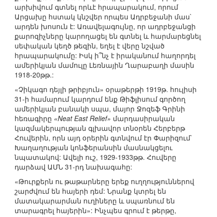
արխիվում գտնել որևէ հրապարակում, որում
Արցախը հստակ կնշվեր որպես Ադրբեջանի մաս`
արդեն խոսուն է: Առավելագույնը, որ ադրբեջանցի
քարոզիչները կարողացել են գտնել և հարմարեցնել
սեփական կեղծ թեզին, եղել է վերը նշված
հրապարակումը: Իսկ ի՞նչ է իրականում հաղորդել
ամերիկյան մամուլը Լեռնային Ղարաբաղի մասին
1918-20թթ.:
«Չիկագո դեյլի թրիբյուն» օրաթերթի 1919թ. հուլիսի
31-ի համարում կարդում ենք Թիֆլիսում գործող
ամերիկյան բանակի սպա, մայոր Ջոզեֆ Գրինի
հեռագիրը
«Neat East Relief»
մարդասիրական
կազմակերպության գլխավոր տնօրեն Հերբերթ
Հուվերին, որն այդ օրերին գտնվում էր Փարիզում`
Խաղաղության կոնֆերանսին մասնակցելու
նպատակով: Ավելի ուշ, 1929-1933թթ. Հուվերը
դարձավ ԱՄՆ 31-րդ նախագահը:
«Թուրքերն ու թաթարները երեք ուղղություններով
շարժվում են հայերի դեմ: Նրանք կտրել են
մատակարարման ուղիները և սպառնում են
տարագրել հայերին»: Ինչպես գրում է թերթը,