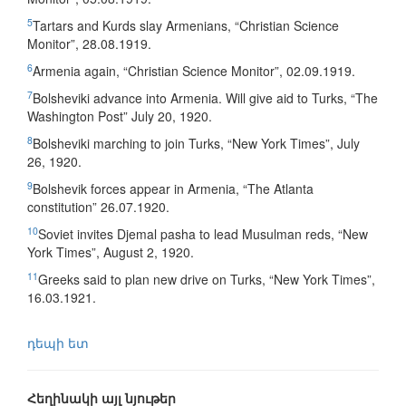
5
Tartars and Kurds slay Armenians, “Christian Science
Monitor”, 28.08.1919.
6
Armenia again, “Christian Science Monitor”, 02.09.1919.
7
Bolsheviki advance into Armenia. Will give aid to Turks, “The
Washington Post” July 20, 1920.
8
Bolsheviki marching to join Turks, “New York Times”, July
26, 1920.
9
Bolshevik forces appear in Armenia, “The Atlanta
constitution” 26.07.1920.
10
Soviet invites Djemal pasha to lead Musulman reds, “New
York Times”, August 2, 1920.
11
Greeks said to plan new drive on Turks, “New York Times”,
16.03.1921.
դեպի ետ
Հեղինակի այլ նյութեր