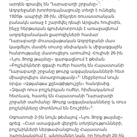
7
արդեն գրավել են Ղարաբաղի շրջանը»
:
Ադրբեջանի խորհրդայնացումը տեղի է ունեցել
1920թ. ապրիլի 28-ին, մինչդեռ ռուսաստանյան
բանակն առաջ է շարժվել դեպի Արցախ հուլիսին,
ինչը հերթական գլուխկոտրուկն է առաջացնում
ադրբեջանական քարոզիչների համար`
Ղարաբաղի մուսավաթական Ադրբեջանի մաս
կազմելու մասին սուտը սեփական և միջազգային
հանրությանը մատուցելու առումով: Հուլիսի 26-ին
«Նյու Յորք թայմսը» զարգացնում է թեման.
«Բոլշևիկների զգալի ուժեր հատել են Հայաստանի
Ղարաբաղի շրջանը թուրք ազգայնականների հետ
8
միավորվելու մտադրությամբ»
: Մեջբերում նույն
օրվա «Աթլանթա քընսթիթյուշըն» հանդեսից.
«Զգալի ռուս-բոլշևիկյան ուժեր, հիմնականում
հետևակ, հատել են Հայաստանի Ղարաբաղի
շրջանի սահմանը: Թուրք ազգայնականները և ռուս
9
բոլշևիկները մոտենում են Շուշիին»
:
Օգոստոսի 2-ին նույն թեմայով «Նյու Յորք թայմսը»
գրեց. «Ըստ ստացված վերջին տեղեկությունների,
բոլշևիկների ներթափանցումը Հայաստան
շարունակվում է. պնդումներ կան, որ հուլիսի 20-ին