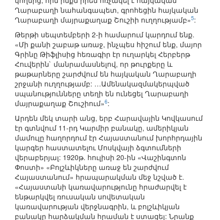
կողմից, որն ինքն իրեն հռչակել է հայկական
Ղարաբաղի նահանգապետ, գրոհեցին հայկական
5
Ղարաբաղի մայրաքաղաք Շուշիի ուղղությամբ»
:
Թերթի սեպտեմբերի 2-ի համարում կարդում ենք.
«Մի քանի շաբաթ առաջ, ինչպես հիշում ենք, մայոր
Գրինը Թիֆլիսից հեռագիր էր ուղարկել Հերբերթ
Հուվերին` մանրամասնելով, որ թուրքերը և
թաթարները շարժվում են հայկական Ղարաբաղի
շրջանի ուղղությամբ: …Ամենակազմակերպված
սպանությունները տեղի են ունեցել Ղարաբաղի
6
մայրաքաղաք Շուշիում»
:
Արդեն մեկ տարի անց, երբ Հարավային Կովկասում
էր գտնվում 11-րդ Կարմիր բանակը, ամերիկյան
մամուլը հաղորդում էր Հայաստանում խորհրդային
կարգեր հաստատելու Մոսկվայի ձգտումների
վերաբերյալ: 1920թ. հուլիսի 20-ին «Վաշինգտոն
Փոստի» «Բոլշևիկները առաջ են շարժվում
Հայաստանում» հրապարակման մեջ նշված է.
«Հայաստանի կառավարությունը հրաժարվել է
ենթարկվել ռուսական սովետական
կառավարության վերջնագրին, և բոլշևիկյան
բանակը հարձակման հրաման է ստացել: Նրանք