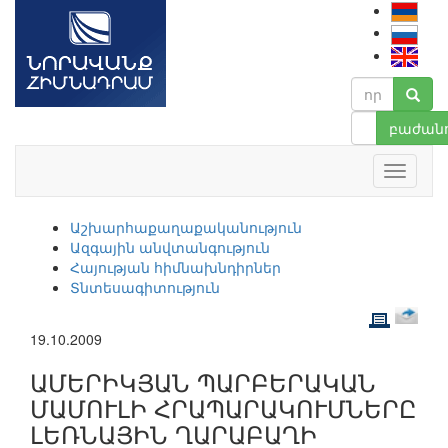
բաժանո
Աշխարհաքաղաքականություն
Ազգային անվտանգություն
Հայության հիմնախնդիրներ
Տնտեսագիտություն
19.10.2009
ԱՄԵՐԻԿՅԱՆ ՊԱՐԲԵՐԱԿԱՆ
ՄԱՄՈՒԼԻ ՀՐԱՊԱՐԱԿՈՒՄՆԵՐԸ
ԼԵՌՆԱՅԻՆ ՂԱՐԱԲԱՂԻ