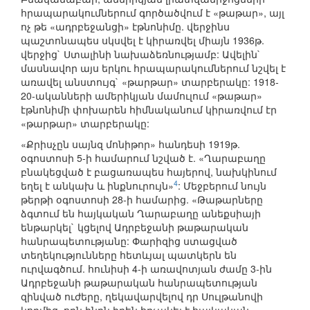
հրապարակումներում գործածվում է «թաթար», այլ
ոչ թե «ադրբեջանցի» էթնոնիմը. վերջինս
պաշտոնապես սկսվել է կիրառվել միայն 1936թ.
վերջից` Ստալինի նախաձեռնությամբ: Ավելին`
մասնավոր այս երկու հրապարակումներում նշվել է
առավել անստույգ` «թարթար» տարբերակը: 1918-
20-ականների ամերիկյան մամուլում «թաթար»
էթնոնիմի փոխարեն հիմնականում կիրառվում էր
«թարթար» տարբերակը:
«Քրիսչըն սայնզ մոնիթոր» հանդեսի 1919թ.
օգոստոսի 5-ի համարում նշված է. «Ղարաբաղը
բնակեցված է բացառապես հայերով, նախկինում
4
եղել է անկախ և ինքնուրույն»
: Մեջբերում նույն
թերթի օգոստոսի 28-ի համարից. «Թաթարները
ձգտում են հայկական Ղարաբաղը անեքսիայի
ենթարկել` կցելով Ադրբեջանի թաթարական
հանրապետությանը: Փարիզից ստացված
տեղեկությունները հետևյալ պատկերն են
ուրվագծում. հունիսի 4-ի առավոտյան ժամը 3-ին
Ադրբեջանի թաթարական հանրապետության
զինված ուժերը, ղեկավարվելով դր Սուլթանովի