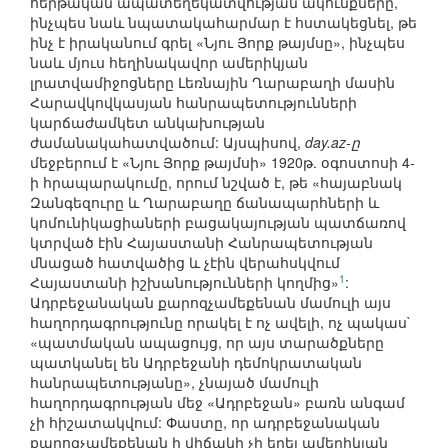
հերթական ապատեղեկատվության ակունքները,
ինչպես նաև նպատակահարմար է հստակեցնել, թե
ինչ է իրականում գրել «Նյու Յորք թայմսը», ինչպես
նաև մյուս հեղինակավոր ամերիկյան
լրատվամիջոցները Լեռնային Ղարաբաղի մասին
Հարավկովկասյան հանրապետությունների
կարճաժամկետ անկախության
ժամանակահատվածում: Այսպիսով,
day.az-ը
մեջբերում է «Նյու Յորք թայմսի» 1920թ. օգոստոսի 4-
ի հրապարակումը, որում նշված է, թե «հայաբնակ
Զանգեզուրը և Ղարաբաղը ճանապարհների և
կոմունիկացիաների բացակայության պատճառով
կտրված էին Հայաստանի Հանրապետության
մնացած հատվածից և չէին վերահսկվում
1
Հայաստանի իշխանությունների կողմից»
:
Ադրբեջանական քարոզչամեքենան մամուլի այս
հաղորդագրությունը որակել է ոչ ավելի, ոչ պակաս`
«պատմական ապացույց, որ այս տարածքները
պատկանել են Ադրբեջանի դեմոկրատական
հանրապետությանը», չնայած մամուլի
հաղորդագրության մեջ «Ադրբեջան» բառն անգամ
չի հիշատակվում: Փաստը, որ ադրբեջանական
քարոզչամեքենան ի վիճակի չի եղել ամերիկյան