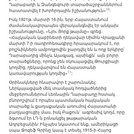
Ղարաբաղի և Զանգեզուրի տարածաշրջաններում
10
հաստատվել է խորհրդային իշխանություն»
:
Իսկ 1921թ. մարտի 16-ին, երբ Հայաստանում
ժամանակավորապես վերականգնվել էր անկախ
իշխանությունը, «Նյու Յորք թայմսը» գրեց.
«Հայկական կաբինետի ղեկավար Սիմոն Վրացյանի
մարտի 7-ի ռադիոհեռագիրը հրապարակում է, որ
բոլշևիկներն ամբողջովին ջարդվել են և ողջ երկիրը`
Ղարաբաղից մինչև Ալագյազ, այսինքն` այն բոլոր
տարածքները, որոնք չեն օկուպացվել Թուրքիայի
կողմից, ղեկավարվում են Հայաստանի
11
կառավարության կողմից»
:
Օրինակները հնարավոր է շարունակել:
Ներկայացված մեկ տասնյակ հոդվածներից
մեջբերումներում Լեռնային Ղարաբաղը հստակ
բնորոշվում է որպես պատմական հայկական
տարածք և քաղաքական առումով Հայաստանի
բաղկացուցիչ մաս, իսկ Բաքուն` ագրեսիվ կողմ, որը
ձգտում էր ԼՂ-ն բռնակցել թաթարական
Ադրբեջանին: Ինչպես նկատում ենք, ամերիկացի
սպա Ջոզեֆ Գրինը կապ է տեսել 1915-ի Հայոց