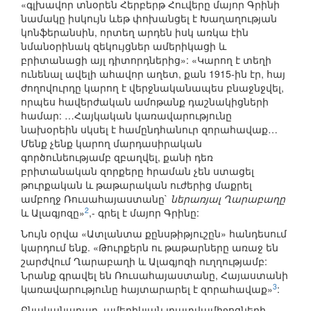
«գլխավոր տնօրեն Հերբերթ Հուվերը մայոր Գրինի
նամակը իսկույն ևեթ փոխանցել է Խաղաղության
կոնֆերանսին, որտեղ արդեն իսկ առկա էին
նմանօրինակ զեկույցներ ամերիկացի և
բրիտանացի այլ դիտորդներից»: «Կարող է տեղի
ունենալ ավելի ահավոր աղետ, քան 1915-ին էր, հայ
ժողովուրդը կարող է վերջնականապես բնաջնջվել,
որպես հավերժական ամոթանք դաշնակիցների
համար: …Հայկական կառավարությունը
նախօրեին սկսել է համընդհանուր զորահավաք…
Մենք չենք կարող մարդասիրական
գործունեությամբ զբաղվել, քանի դեռ
բրիտանական զորքերը հրաման չեն ստացել
թուրքական և թաթարական ուժերից մաքրել
ամբողջ Ռուսահայաստանը`
ներառյալ Ղարաբաղը
2
և Ալագյոզը»
,- գրել է մայոր Գրինը:
Նույն օրվա «Ատլանտա քընսթիթյուշըն» հանդեսում
կարդում ենք. «Թուրքերն ու թաթարները առաջ են
շարժվում Ղարաբաղի և Ալագյոզի ուղղությամբ:
Նրանք գրավել են Ռուսահայաստանը, Հայաստանի
3
կառավարությունը հայտարարել է զորահավաք»
:
Բնականաբար, ամերիկյան լրատվամիջոցների