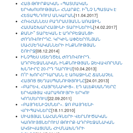
ՀԱՅ-ԹՈՒՐՔԱԿԱՆ «ՊԱՏՄԱԿԱՆ
ԵՐԿԽՈՍՈՒԹՅԱՆ» ՀՆԱՐՔԸ. Ի՞ՆՉ ՆՊԱՏԱԿ Է
ՀԵՏԱՊՆԴՈՒՄ ԱՆԿԱՐԱՆ
[11.04.2017]
ՀՈՎՀԱՆՆԵՍ ԲԱՂՐԱՄՅԱՆՆ ԱՌԱՋԻՆ
ՀԱՄԱՇԽԱՐՀԱՅԻՆԻ ՏԱՐԻՆԵՐԻՆ
[14.02.2017]
ՔԱՆԻ՞ ՏԱՐԵԿԱՆ Է ԱԴՐԲԵՋԱՆՑԻ
ԺՈՂՈՎՈՒՐԴԸ. ԿՐԿԻՆ ԱՓՇԵՐՈՆՅԱՆ
ՄԱՀՄԵԴԱԿԱՆՆԵՐԻ ԻՆՔՆՈՒԹՅԱՆ
ՇՈՒՐՋ
[08.12.2014]
ԻՆՉՊԵՍ ՍՏԵՂԾԵԼ ԺՈՂՈՎՈՒՐԴ.
ԱԴՐԲԵՋԱՆԱԿԱՆ ԻՆՔՆՈՒԹՅԱՆ ՁԵՎԱՎՈՐՄԱՆ
ԽՆԴԻՐԸ 20-ՐԴ ԴԱՐՈՒՄ
[10.04.2013]
Ո՞Ր ԽՈՐՀՐԴԱՐԱՆՆ Է ԱՌԱՋԻՆԸ ՃԱՆԱՉԵԼ
ՀԱՅՈՑ ՑԵՂԱՍՊԱՆՈՒԹՅՈՒՆԸ
[24.01.2013]
«ԲԱՐԵՎ, ՀԱՅՐԵՆԱԿԻՑ». ԷԴ ԱԼԵՔՍԱՆԴԵՐԸ
ԵՐԿԱԹՅԱ ՎԱՐԱԳՈՒՅՐԻ ԵՐԿՈՒ
ԿՈՂՄԵՐՈՒՄ
[22.09.2011]
«ԲԱՅԴԵՆԻԶՄՆԵՐ». ՋՈ ԲԱՅԴԵՆԻ
ՎՐԻՊԱԿՆԵՐԸ
[18.11.2010]
ՄԻԱՑՅԱԼ ՆԱՀԱՆԳՆԵՐԻ ՎԵՐԼՈՒԾԱԿԱՆ
ԿԱՌՈՒՅՑՆԵՐՈՒՄ ԹՈՒՐՔ-ԱԴՐԲԵՋԱՆԱԿԱՆ
ԱԿՏԻՎԱՑՄԱՆ ՀԻՄՆԱԽՆԴՐԻ