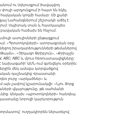
նում ու Սփյուռքում ծավալվող
ուլի արդյունքում ի հայտ են եկել
 հայկական կողմի համար: Մի քանի
յալ Նահանգներում շեշտակի աճել է
ւլում: Սպիտակ տան և հատկապես
 բավական հաճախ են հնչում:
ուլի ասուլիսների ընթացքում
ում: «Պրոտոկոլների» ստորագրման օրը
նեցող իրադարձությունների թեմաներով
այմս», «Չիկագո Թրիբյուն», «Քրիսչըն
, ABC, NBC
և մյուս հեռուստաալիքները:
նախագահի՝ ԱՄՆ-ում գտնվելու օրերին:
վերջին մեկ ամսվա կտրվածքով
նդական դաշնակից Վրաստանի
դեռ լուրջ «արկածներ» և
 այն չափով կշարունակվի: «Նյու Յորք
ների վկայությունը, թե սահմանի
ւնից: Անկախ «պրոտոկոլների» հանդեպ
Հայաստանը նորովի կարևորություն
ֆորմատով` ուղղակիորեն ներառելով