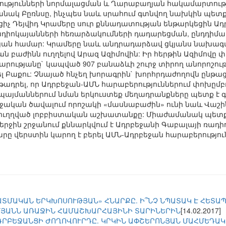
ությունների նորմալացման և Ղարաբաղյան հակամարտու
ամանակ Բըռնսը, ինչպես նաև սրահում գտնվող նախկին պե
իչ Դեյվիդ Կրամերը սուր քննադատության ենթարկեցին Ադր
դիոկայանների հեռարձակումների դադարեցման, ընդդիմադի
յան համար: Կրամերը նաև անդրադարձավ ցկյանս նախագա
 բաժինն ուղղելով Արազ Ազիմովին: Իր հերթին Ազիմովը
ությանը` կապված 907 բանաձևի շուրջ տիրող անորոշությա
ել Բաքու: Չնայած հնչեղ խորագրին` խորհրդաժողովն ըն
ենթադրել, որ Ադրբեջան-ԱՄՆ հարաբերություններում փոխը
պայմաններում նման երկուստեք մեղադրանքները պետք է գե
ղջական ծավալում որոշակի «մասնաբաժին» ունի նաև Վաշի
ւղղված լոբբիստական աշխատանքը: Միաժամանակ պետք է ն
երջին շրջանում քննարկվում է Ադրբեջանի Գաբալայի ռադ
րը վերստին կարող է բերել ԱՄՆ-Ադրբեջան հարաբերությո
ԱՏՄԱԿԱՆ ԵՐԿԽՈՍՈՒԹՅԱՆ» ՀՆԱՐՔԸ. Ի՞ՆՉ ՆՊԱՏԱԿ Է ՀԵՏԱ
ՄՅԱՆՆ ԱՌԱՋԻՆ ՀԱՄԱՇԽԱՐՀԱՅԻՆԻ ՏԱՐԻՆԵՐԻՆ
[14.02.2017]
ԱԴՐԲԵՋԱՆՑԻ ԺՈՂՈՎՈՒՐԴԸ. ԿՐԿԻՆ ԱՓՇԵՐՈՆՅԱՆ ՄԱՀՄԵԴԱ