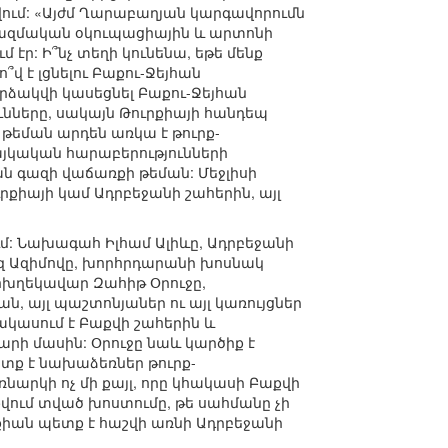
ում: «Այժմ Ղարաբաղյան կարգավորումն
 ռազմական օկուպացիային և արտոնի
էր: Ի՞նչ տեղի կունենա, եթե մենք
 է լցնելու Բաքու-Ջեյհան
արձակվի կասեցնել Բաքու-Ջեյհան
ւնները, սակայն Թուրքիայի հանդեպ
թեման արդեն առկա է թուրք-
հայկական հարաբերությունների
ն գազի վաճառքի թեման: Մեջլիսի
րքիայի կամ Ադրբեջանի շահերին, այլ
մ: Նախագահ Իլհամ Ալիևը, Ադրբեջանի
 Ազիմովը, խորհրդարանի խոսնակ
ոխղեկավար Զահիթ Օրուջը,
այլ պաշտոնյաներ ու այլ կառույցներ
ակասում է Բաքվի շահերին և
ի մասին: Օրուջը նաև կարծիք է
ետք է նախաձեռներ թուրք-
նարկի ոչ մի քայլ, որը կհակասի Բաքվի
վում տված խոստումը, թե սահմանը չի
ւրքիան պետք է հաշվի առնի Ադրբեջանի