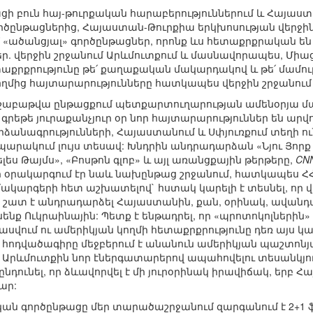
ցի բուն հայ-թուրքական հարաբերություններում և Հայաստա
րծընթացներից, Հայաստան-Թուրքիա երկխոսության վերջին փ
 «ածանցյալ» գործընթացներ, որոնք ևս հետաքրքրական են
 վերջին շրջանում Արևմուտքում և մասնավորապես, Միաց
քրքրությունը թե՛ քաղաքական մակարդակով և թե՛ մամո
ղմից հայտարարությունները հատկապես վերջին շրջանում
շաբաթվա ընթացքում պետքարտուղարության ամենօրյա մամ
գրեթե յուրաքանչյուր օր նոր հայտարարություններ են արվ
ձանագրությունների, Հայաստանում և Սփյուռքում տեղի ու
արակում լույս տեսավ: Խնդրին անդրադարձան «Նյու Յորք Թ
ելես Թայմս», «Բոսթոն գլոբ» և այլ առանցքային թերթերը,
CNN
 օրակարգում էր նաև նախընթաց շրջանում, հատկապես ՀՀ 
կարգերի հետ աշխատելով` հստակ կարելի է տեսնել, որ 
լի շատ է անդրադարձել Հայաստանին, քան, օրինակ, ավա
նք Ուկրաինային: Պետք է ենթադրել, որ «պրոտոկոլներին» 
վում ու ամերիկյան կողմի հետաքրքրությունը դեռ այս կամ
ի հոդվածագիրը մեջբերում է անանուն ամերիկյան պաշտոնյա
է Արևմուտքին նոր էներգատարերով ապահովելու տեսանկյո
ընդունել, որ ձևավորվել է մի յուրօրինակ իրավիճակ, երբ 
ար:
ական գործընթացը մեր տարածաշրջանում զարգանում է 2+1 