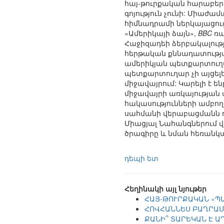
հայ-թուրքական հարաբեր
գոյություն չունի: Միաժ
հիմնադրամի ներկայացուց
«Ամերիկայի ձայն»,
BBC
ռա
Հաջիզադեի ձերբակալութ
հերթական քննադատության
ամերիկյան պետքարտուղար
պետքարտուղար չի այցել
միջավայրում: Կարելի է 
միջավայրի առկայության 
հակասությունների ամբո
սահմանի վերաբացմանն ո
Միացյալ Նահանգներում վ
ծրագիրը և նման հեռանկա
դեպի ետ
Հեղինակի այլ նյութեր
ՀԱՅ-ԹՈՒՐՔԱԿԱՆ «Պ
ՀՈՎՀԱՆՆԵՍ ԲԱՂՐԱ
ՔԱՆԻ՞ ՏԱՐԵԿԱՆ Է 