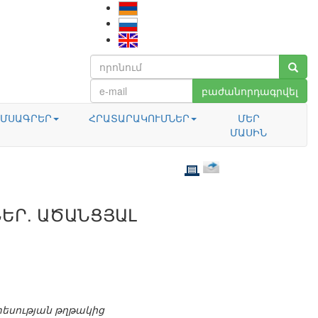
բաժանորդագրվել
ՄՍԱԳՐԵՐ
ՀՐԱՏԱՐԱԿՈՒՄՆԵՐ
ՄԵՐ
ՄԱՍԻՆ
ԵՐ. ԱԾԱՆՑՅԱԼ
եսության թղթակից