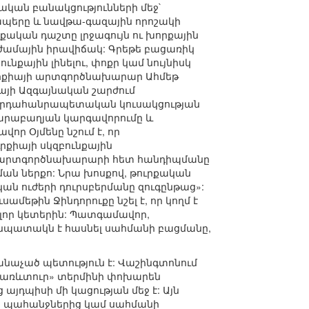
քական բանակցությունների մեջ`
կապերը և նավթա-գազային որոշակի
ղաքական դաշտը լրջագույն ու խորքային
աժամային իրավիճակ: Գրեթե բացառիկ
ունքային լինելու, փոքր կամ նույնիսկ
Թուրքիայի արտգործնախարար Ահմեթ
իայի Ազգայնական շարժում
ղովրդահանրապետական կուսակցության
Ղարաբաղյան կարգավորումը և
որ Օյմենը նշում է, որ
քիայի սկզբունքային
ւն արտգործնախարարի հետ հանդիպմանը
ման ներքո: Նրա խոսքով, թուրքական
ն ուժերի դուրսբերմանը զուգընթաց»:
եթին Ջինդորուքը նշել է, որ կողմ է
ոլոր կետերին: Պատգամավոր,
ի նպատակն է հասնել սահմանի բացմանը,
 ճանաչած պետություն է: Վաշինգտոնում
«առևտուր» տերմինի փոխարեն
այդպիսի մի կացության մեջ է: Այն
ն պահանջներից կամ սահմանի