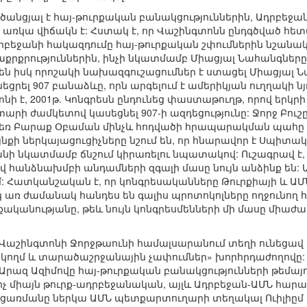
 ածանցյալ է հայ-թուրքական բանակցություններին, Ադրբեջ
առկա վիճակն է: Հստակ է, որ Վաշինգտոնն ընդգծված հետա
դրբեջանի հակազդումը հայ-թուրքական շփումներին նշանակ
քրություններին, ինչի նկատմամբ Միացյալ Նահանգները կ
դեն իսկ որոշակի նախազգուշացումներ է ստացել Միացյա
եցրել 907 բանաձևը, որն արգելում է ամերիկյան ուղղակի 
տնի է, 2001թ. Կոնգրեսն ընդունեց փաստաթուղթ, որով երկ
տարի ժամկետով կասեցնել 907-ի ազդեցությունը: Ջորջ Բուշ
եռ Բարաք Օբաման մինչև հոդվածի հրապարակման պահը որո
քի ներկայացուցիչները նշում են, որ հնարավոր է Սպիտակ
նի նկատմամբ ճնշում կիրառելու նպատակով: Ուշագրավ է,
 հանձնախմբի անդամների զգալի մասը նույն անձինք են: 
 Հատկանշական է, որ կոնգրեսականները Թուրքիայի և ԱՄՆ
 առ ժամանակ հանդես են գալիս պրոտոկոլները ողջունող 
քականությանը, թեև նույն կոնգրեսմենների մի մասը միա
ին Վաշինգտոնի Ջորջթաունի համալսարանում տեղի ունեց
երկկողմ և տարածաշրջանային չափումներ» խորհրդաժողովը
զ Ազիմովը հայ-թուրքական բանակցությունների թեմայով 
չ միայն թուրք-ադրբեջանական, այլև Ադրբեջան-ԱՄՆ հարա
ցառմանը ներկա ԱՄՆ պետքարտուղարի տեղակալ Ուիլիըմ Բ