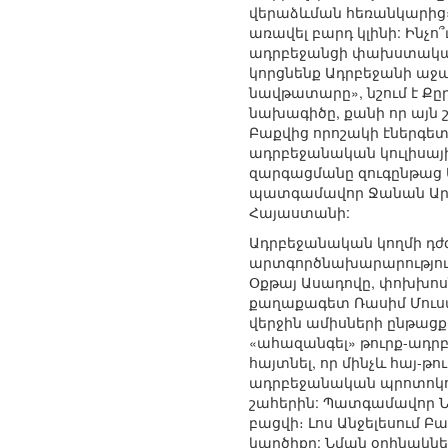
վերաձևման հեռանկարից»
առավել բարդ կլինի: Ինչ
ադրբեջանցի փախստականնե
կորցնենք Ադրբեջանի աջա
նավթատարը», նշում է Քը
նախագիծը, քանի որ այն 
Բաքվից որոշակի էներգետ
ադրբեջանական կուլիսայի
զարգացմանը զուգընթաց Ա
պատգամավոր Ջանան Արըթմ
Հայաստանի:
Ադրբեջանական կողմի դժգ
արտգործնախարարությու
Օքթայ Ասադովը, փոխխոս
քաղաքագետ Ռասիմ Մուսա
վերջին ամիսների ընթացք
«ահազանգել» թուրք-ադր
հայտնել, որ մինչև հայ-
ադրբեջանական պրոտոկոլն
շահերին: Պատգամավոր Նի
բացվի։ Լոս Անջելեսում Բ
կարծիքը: Նման օրինակներ