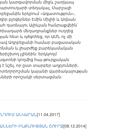
թյան կարգավորման միջև շաղկապ
տքարտուղարի տեղակալ, Մարշալի
բեջանին երկրում «Ազատություն»,
ր բլոգերներ Էմին Միլիի և Ադնան
հ դառնալու Ալիևյան հանրաքվեին`
 փոխադարձ մեղադրանքներ ուղղեց
ն հետ և դժգոհեց, որ ԱՄՆ ոչ մի
թացավ Ադրբեջանի համար բացասական
մբռնման և լիարժեք բարեկամական
րիշխող չլինեին: Երկկողմ
նգտոնի կողմից հայ-թուրքական
շել, որ ըստ տարբեր աղբյուների,
իոտեղորոշման կայանի վարձակալության
ւնների որոշակի սերտացման:
ՊՆԴՈՒՄ ԱՆԿԱՐԱՆ
[11.04.2017]
ԿԱՆՆԵՐԻ ԻՆՔՆՈՒԹՅԱՆ ՇՈՒՐՋ
[08.12.2014]