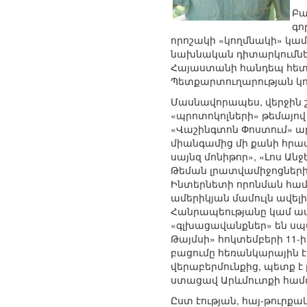
Բա
գո
որոշակի «կողմնակի» կամ
նախնական դիտարկումներ.
Հայաստանի հանդեպ հետա
Պետքարտուղարության կո
Մասնավորապես, վերջին 
«պրոտոկոլների» թեմայով 
«Վաշինգտոն Փոստում» ար
միանգամից մի քանի հրապ
սայնզ մոնիթոր», «Լոս Անջ
Թեման լրատվամիջոցների
Ինտերնետի որոնման համա
ամերիկյան մամուլն ավե
Հանրապեությանը կամ ասե
«գլխացավանքներ» են սպաս
Թայմսի» հոկտեմբերի 11-
բացումը հեռանկարային 
վերաբերմունքից, պետք է 
ստացավ Արևմուտքի համ
Ըստ էության, հայ-թուրք