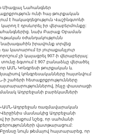
ան-Միացյալ Նահանգներ
քրքրություն ունի հայ-թուրքական
ում է հակազդեցություն Վաշինգտոնի
արող է դրսևորել իր վերաբերմունքը:
լ Նահանգներից. նախ Բարաք Օբաման
նյութական օժանդակությունն
րի նախագահին իրավունք տրվեց
ը դա կատարում էր յուրաքանչյուր
շում չի կայացրել 907-ի վերաբերյալ:
 տունը ձգտում է 907 բանաձևը վերածել
 որ ԱՄՆ Կոնգրեսի թուրքական և
Այսպիսով կոնգրեսականները հայտնվում
-ի շահերի հետաքրքրությունները
հայտարարություններով, ինչը փաստացի
ժամանակ Ադրբեջանի բարեկամների
ավ «ԱՄՆ-Ադրբեջան ռազմավարական
: Վերջինիս մասնակից Ադրբեջանի
իր խոսքում նշեց, որ սահմանի
բերությունների վատթարացում:
ըռնսը նույն թեմայով հայտարարեց, որ