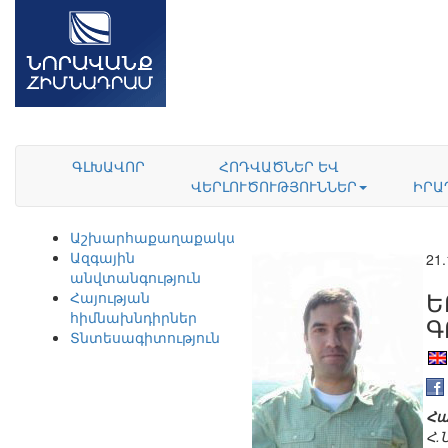
ԳԼԽԱՎՈՐ
ՀՈԴՎԱԾՆԵՐ ԵՎ
ՎԵՐԼՈՒԾՈՒԹՅՈՒՆՆԵՐ
ԻՐԱ
Աշխարհաքաղաքականություն
Ազգային
21.
անվտանգություն
Ե
Հայության
հիմնախնդիրներ
Գ
Տնտեսագիտություն
Հա
Հ.