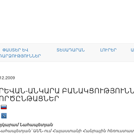
ՓԱՍՏԵՐ ԵՎ
ՏԵՍԱԴԱՐԱՆ
ԼՈՒՐԵՐ
Ա
ԴԱՐՁՈՒԹՅՈՒՆՆԵՐ
12.2009
ՐԵՎԱՆ-ԱՆԿԱՐԱ ԲԱՆԱԿՑՈՒԹՅՈՒՆՆ
ՈՐԾԸՆԹԱՑՆԵՐ
յկարամ Նահապետյան
Նահապետյան՝ ԱՄՆ-ում Հայաստանի Հանրային հեռուստատ