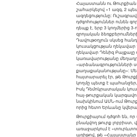
Հայաստանն ու Թուրքիան և
շահարկելով «1 ազգ, 2 պ
ազդեցությունը: Ուշագրավ
դժգոհություններ ունեն 
դեպք է, երբ 3 կողմերից 3
զրոյական ձեռքբերումներ
Դավութօղլուն սկսեց հան
կուսակցության ղեկավար
ղեկավար Դենիզ Բայքալը
կառավարությանը մեղադրու
«արձանագրությունների 
քաղաքականությանը»: Մե
հայտարարել էր, թե Թուր
կողմը պետք է պահանջեր
Իսկ Դեմոկրատական կուսա
հայ-թուրքական կարգավոր
նախկինում ԱՄՆ-ում Թուր
որից հետո Երևանը կվեր
Թուրքիայում դժգոհ են, ո
բնակվող թուրք լոբբիստ, 
առաջարկում է «տուրևտուր
առիթով, թե «Հայաստանը