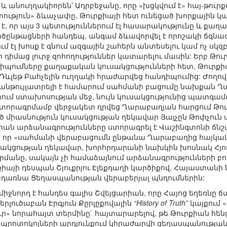
 անուղղակիորեն՝ Ադրբեջանը, որը «խցկվում է» հայ-թուր
ետություն» ձևաչափը, Թուրքիայի հետ ունեցած խորքային 
 է, որ այս 3 պետություններում էլ հասարակությունը և քա
գործընթացների հանդեպ, անգամ ձևավորվել է որոշակի ճգն
-ում էլ խոսք է գնում ազգային շահերն անտեսելու կամ ոչ սկզբ
ի դիմաց լուրջ զոհողություններ կատարելու մասին: Երբ 
դիպումները քաղաքական կուսակցությունների հետ, Թուրք
 Դևլեթ Բահչելին ուղղակի հրաժարվեց հանդիպումից: Ժո
 անթույլատրելի է համարում սահմանի բացումը նախքան 
մ ստախոսության մեջ, նույն կուսակցությունից պատգամավ
ստորագրմամբ վերջակետ դրվեց Ղարաբաղյան հարցում Թուր
ծ միասնություն կուսակցության ղեկավար Յալչըն Թոփչո
քիան արձանագրությունները ստորագրել է Վաշինգտոնի ճնշ
, որ «սահմանի վերաբացումն ընթանա Ղարաբաղից հայկակա
կցության ղեկավար, խորհրդարանի նախկին խոսնակ Հյուսամ
մանը, սակայն չի համաձայնում արձանագրությունների բ
քիայի դեսպան Շյուքրյու Էլեքդաղի կարծիքով, Հայաստան
ադառնա Ցեղասպանության վերաբերյալ պնդումներին:
ր միջնորդ է հանդես գալիս Շվեյցարիան, որը Հայոց եղեռնը
վերլուծաբան Էրգյուն Քըրլըքովալին
“History of Truth”
կայքում 
» նորահայտ տերմինը` հայտարարելով, թե Թուրքիան հենց 
 պրոտոկոլների արդյունքում կհրաժարվի ցեղասպանությա