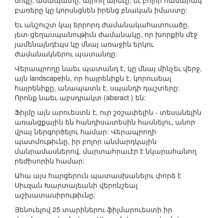
սովը, անապատը, այրող արեւը, եւ բոլոր հասարակ
բառերը կը կորսնցնեն իրենց բնական իմաստը:
Եւ անշուշտ կայ երրորդ ժամանակահատուածը,
յետ-ցեղասպանութիւն ժամանակը, որ խորքին մէջ
յամենայնդէպս կը մնայ առաջին երկու
ժամանակներու պատանդը:
Վերապրողը նաեւ պատանդ է, կը մնայ մինչեւ վերջ,
այն landscapeին, որ հայրենիքն է, կորուսեալ
հայրենիքը, անապատն է, սպանդի դաշտերը:
Որոնք նաեւ աբսդրակտ (absract ) են:
Ֆիլմը այն արուեստն է, ուր շօշափելին - տեսանելին
առանցքային են հանդիսատեսին հասնելու, անոր
վրայ ներգործելու համար: Վերապրողի
պատմութիւնը, իր բոլոր անմարդկային
մանրամասներով, մարտահրաւէր է նկարահանող
րեժիսորին համար:
Ահա այս հարցերուն պատասխանելու փորձ է
Սիւզան Խարտալեանի վերոնշեալ
աշխատասիրութիւնը:
Յենուելով 25 տարիներու ֆիլմարուեստի իր