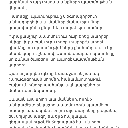
կարենանք այդ տառապանքները պատմութեան
վերածել:
Պատմելը, պատմութիւնը կ’օգտագործուի
անհաղորդելի պայմաններ ճանաչելու, նոր
գաղափարներ ընդունելի դարձնելու համար:
Իւրաքանչիւր պատմութիւն ունի երեք տարրեր,
սկիզբ, իւրաքանչիւրս փոքր տարիքէն արդեն
գիտենք, որ պատմութիւնները ընդհանրապէս կը
սկսին կար ու չկարով: Աստիճանաբար պատմողը
կը բանայ ծալքերը, կը պարզէ պատմութեան
կորիզը:
Այստեղ արդեն պէտք է առաջադրել յստակ
շահագրգրուած կողմեր, հակամարտութիւն,
բախում, խնդիր պահանջ, ակնկալիքներ եւ
մանաւանդ նպատակ:
Սակայն այս բոլոր պայմանները, որոնք
անհրաժեշտ են յաջող պատմութիւն պատմելու
համար, ապա գրեթէ բոլոր այս տարրերը բացակայ
են, նոյնիսկ անգոյ են, երբ հայկական
ցեղասպանութենէն ճողոպրած հայ մարդու
ոդիսականը կուզենք հրամցնել եկող սերունդներուն