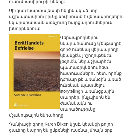
ուսումնասիրութիւնները:
Սիւզան Խարտալեանի հեղինակած նոր
աշխատասիրութիւնը նուիրուած է վերապրողներու
նկարահանման առնչուող հարցադրումներուն,
խնդիրներուն:
Վերապրողներու
նկարահանումը կ’ենթադրէ
գործ ունենալ վերապրողի
կեանքէն, յիշողութենէն,
լեզուէն, ներաշխարհէն
պատառիկներու հետ,
հատուածներու հետ, որոնք
դժուար թէ առանձին առած
ունենան պատմելու,
storytellingի առանցքային
տարրեր, ինչպիսին են
ժամանակն ու
տարածութիւնը,
մշակութային ենթահողը:
Դանիացի գրող Karen Blixen կըսէ. կեանքի բոլոր
ցաւերը կարող են ըմբռնելի դառնալ միայն երբ