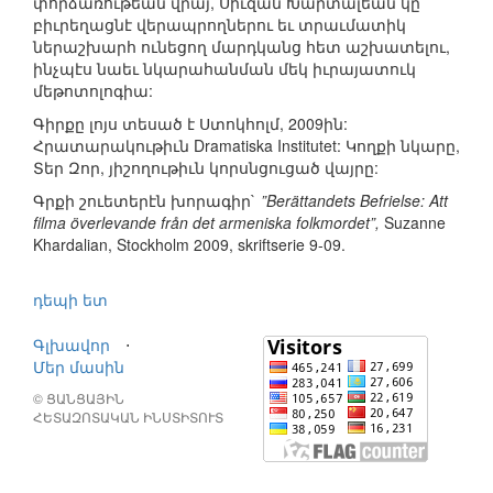
փորձառութեան վրայ, Սիւզան Խարտալեան կը
բիւրեղացնէ վերապրողներու եւ տրաւմատիկ
ներաշխարհ ունեցող մարդկանց հետ աշխատելու,
ինչպէս նաեւ նկարահանման մեկ իւրայատուկ
մեթոտոլոգիա:
Գիրքը լոյս տեսած է Ստոկհոլմ, 2009ին:
Հրատարակութիւն Dramatiska Institutet: Կողքի նկարը,
Տեր Զոր, յիշողութիւն կորսնցուցած վայրը:
Գրքի շուետերէն խորագիր`
”Berättandets Befrielse: Att
filma överlevande från det armeniska folkmordet”,
Suzanne
Khardalian, Stockholm 2009, skriftserie 9-09.
դեպի ետ
Գլխավոր
⋅
Մեր մասին
© ՑԱՆՑԱՅԻՆ
ՀԵՏԱԶՈՏԱԿԱՆ ԻՆՍՏԻՏՈՒՏ