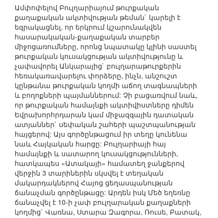
Ամփոփելով Բուլղարիայում թուրքական
քաղաքական ակտիվության թեման` կարելի է
եզրակացնել, որ երկրում կշարունակվեն
հասարակական-քաղաքական տարբեր
միջոցառումները, որոնց նպատակը կլինի սաստել
թուրքական կուսակցության ակտիվությունը և
չափավորել Անկարայից` բուլղարաթուրքերին
հեռակառավարելու փորձերը, ինչն, անշուշտ
կընթանա թուրքական կողմի աճող տագնապների
և բողոքների պայմաններում: Չի բացառվում նաև,
որ թուրքական համայնքի ակտիվիստները դիմեն
Եվրախորհրդարան կամ միջազգային դատական
ատյաններ` սեփական շահերի պաշտպանության
հայցերով: Այս գործընթացում իր տեղը կունենա
նաև Հայկական հարցը: Բուլղարիայի հայ
համայնքի և սատարող կուսակցությունների,
հատկապես «Ատակայի» համատեղ ջանքերով
վերջին 3 տարիներին սկսվել է տեղական
մակարդակներով Հայոց ցեղասպանության
ճանաչման գործընթացը: Արդեն իսկ Մեծ եղեռնը
ճանաչվել է 10-ի չափ բուլղարական քաղաքների
կողմից` Վառնա, Ստարա Զագորա, Ռուսե, Բատակ,