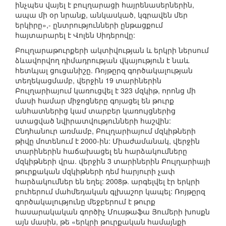
ինչպես վայել է բուլղարացի հայրենասերներին,
ապա մի օր նրանք, անկասկած, կգրավեն մեր
երկիրը»,- ընտրությունների ընթացքում
հայտարարել է Վոլեն Սիդերովը:
Բուլղարաթուրքերի ակտիվության և երկրի ներսում
ձևավորվող դիմադրության վկայություն է նաև
հետևյալ ցուցանիշը. Ռոյթըրզ գործակալության
տեղեկացմամբ, վերջին 19 տարիներին
Բուլղարիայում կառուցվել է 323 մզկիթ, որոնց մի
մասի համար միջոցները գոյացել են թուրք
անհատներից կամ տարբեր կառույցներից
ստացված նվիրատվությունների հաշվին:
Ընդհանուր առմամբ, Բուլղարիայում մզկիթների
թիվը մոտենում է 2000-ին: Միաժամանակ, վերջին
տարիներին հաճախացել են հարձակումները
մզկիթների վրա. վերջին 3 տարիներին Բուլղարիայի
թուրքական մզկիթների դեմ հարյուրի չափ
հարձակումներ են եղել: 2008թ. արգելվել էր երկրի
բուհերում մահմեդական գլխաշոր կապել: Ռոյթըրզ
գործակալությունը մեջբերում է թուրք
հասարակական գործիչ Մուսթաֆա Յումերի խոսքն
այն մասին, թե «երկրի թուրքական համայնքի