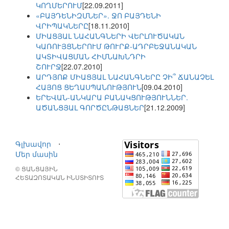
ԿՈՂՄԵՐՈՒՄ
[22.09.2011]
«ԲԱՅԴԵՆԻԶՄՆԵՐ». ՋՈ ԲԱՅԴԵՆԻ
ՎՐԻՊԱԿՆԵՐԸ
[18.11.2010]
ՄԻԱՑՅԱԼ ՆԱՀԱՆԳՆԵՐԻ ՎԵՐԼՈՒԾԱԿԱՆ
ԿԱՌՈՒՅՑՆԵՐՈՒՄ ԹՈՒՐՔ-ԱԴՐԲԵՋԱՆԱԿԱՆ
ԱԿՏԻՎԱՑՄԱՆ ՀԻՄՆԱԽՆԴՐԻ
ՇՈՒՐՋ
[22.07.2010]
ԱՐԴՅՈՔ ՄԻԱՑՅԱԼ ՆԱՀԱՆԳՆԵՐԸ ՉԻ՞ ՃԱՆԱՉԵԼ
ՀԱՅՈՑ ՑԵՂԱՍՊԱՆՈՒԹՅՈՒՆ
[09.04.2010]
ԵՐԵՎԱՆ-ԱՆԿԱՐԱ ԲԱՆԱԿՑՈՒԹՅՈՒՆՆԵՐ.
ԱԾԱՆՑՅԱԼ ԳՈՐԾԸՆԹԱՑՆԵՐ
[21.12.2009]
Գլխավոր
⋅
Մեր մասին
© ՑԱՆՑԱՅԻՆ
ՀԵՏԱԶՈՏԱԿԱՆ ԻՆՍՏԻՏՈՒՏ