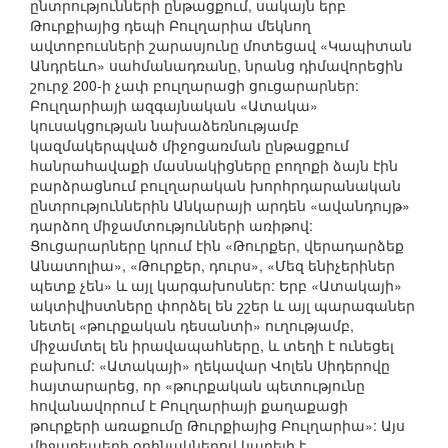
ընտրությունների ընթացքում, սակայն երբ
Թուրքիայից դեպի Բուլղարիա մեկնող
ավտոբուսների շարասյունը մոտեցավ «Կապիտան
Անդրեևո» սահմանադռանը, նրանց դիմավորեցին
շուրջ 200-ի չափ բուլղարացի ցուցարարներ:
Բուլղարիայի ազգայնական «Ատակա»
կուսակցության նախաձեռնությամբ
կազմակերպված միջոցառման ընթացքում
հանրահավաքի մասնակիցները բողոքի ձայն էին
բարձրացնում բուլղարական խորհրդարանական
ընտրություններին Անկարայի արդեն «ավանդույթ»
դարձող միջամտությունների առիթով:
Ցուցարարները կրում էին «Թուրքեր, վերադարձեք
Անատոլիա», «Թուրքեր, դուրս», «Մեզ ենիչերիներ
պետք չեն» և այլ կարգախոսներ: Երբ «Ատակայի»
ակտիվիստները փորձել են շշեր և այլ պարագաներ
նետել «թուրքական դեսանտի» ուղությամբ,
միջամտել են իրավապահները, և տեղի է ունեցել
բախում: «Ատակայի» ղեկավար Վոլեն Սիդերովը
հայտարարեց, որ «թուրքական պետությունը
հովանավորում է Բուլղարիայի քաղաքացի
թուրքերի առաքումը Թուրքիայից Բուլղարիա»: Այս
միջադեպերի օրինակներով կարելի է