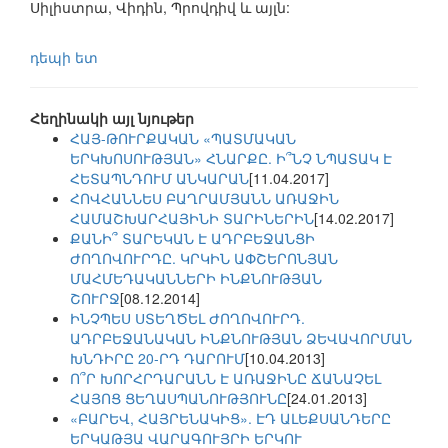
Սիլիստրա, Վիդին, Պրովդիվ և այլն:
դեպի ետ
Հեղինակի այլ նյութեր
ՀԱՅ-ԹՈՒՐՔԱԿԱՆ «ՊԱՏՄԱԿԱՆ
ԵՐԿԽՈՍՈՒԹՅԱՆ» ՀՆԱՐՔԸ. Ի՞ՆՉ ՆՊԱՏԱԿ Է
ՀԵՏԱՊՆԴՈՒՄ ԱՆԿԱՐԱՆ
[11.04.2017]
ՀՈՎՀԱՆՆԵՍ ԲԱՂՐԱՄՅԱՆՆ ԱՌԱՋԻՆ
ՀԱՄԱՇԽԱՐՀԱՅԻՆԻ ՏԱՐԻՆԵՐԻՆ
[14.02.2017]
ՔԱՆԻ՞ ՏԱՐԵԿԱՆ Է ԱԴՐԲԵՋԱՆՑԻ
ԺՈՂՈՎՈՒՐԴԸ. ԿՐԿԻՆ ԱՓՇԵՐՈՆՅԱՆ
ՄԱՀՄԵԴԱԿԱՆՆԵՐԻ ԻՆՔՆՈՒԹՅԱՆ
ՇՈՒՐՋ
[08.12.2014]
ԻՆՉՊԵՍ ՍՏԵՂԾԵԼ ԺՈՂՈՎՈՒՐԴ.
ԱԴՐԲԵՋԱՆԱԿԱՆ ԻՆՔՆՈՒԹՅԱՆ ՁԵՎԱՎՈՐՄԱՆ
ԽՆԴԻՐԸ 20-ՐԴ ԴԱՐՈՒՄ
[10.04.2013]
Ո՞Ր ԽՈՐՀՐԴԱՐԱՆՆ Է ԱՌԱՋԻՆԸ ՃԱՆԱՉԵԼ
ՀԱՅՈՑ ՑԵՂԱՍՊԱՆՈՒԹՅՈՒՆԸ
[24.01.2013]
«ԲԱՐԵՎ, ՀԱՅՐԵՆԱԿԻՑ». ԷԴ ԱԼԵՔՍԱՆԴԵՐԸ
ԵՐԿԱԹՅԱ ՎԱՐԱԳՈՒՅՐԻ ԵՐԿՈՒ