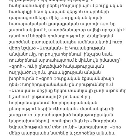
հանրագումարի բերել Բուլղարիայում թուրքական
համայնքի հետ կապված վերջին տարիների
զարգացումները. մինչ թուրքական կողմի
հասարակական-քաղաքական ակտիվությունը
շարունակվում է, աստիճանաբար ավելի որոշակի է
դառնում ներքին դիմադրությունը: Հակընդդեմ
շարժման քաղաքականապես ամենաակտիվ ուժը
վերը նշված «Ատական» է: Կուսակցության
անվանումը, որ բուլղարերենում, ինչպես նաև
ռուսերենում արտահայտում է միևնույն իմաստը`
«գրոհ», ունի ընդգծված հակաթուրքական
ուղղվածություն, կուսակցության անվան
խորհուրդն է «գրոհ թուրքական էքսպանսիայի
դեմ»: Խորհրդարանական ընտրություններում
«Ատական» միջինը երկու տասնյակի չափ աթոռներ
է շահում` ընթանալով 3-րդ կամ 4-րդ
հորիզոնականում: Խորհրդարանական
ընտրություններին «Ատական» մասնակցեց մի
շարք սուր արտահայտված հակաթուրքական
կարգախոսներով, որոնցից մեկն էր «Թուրքիան
Եվրամիությունում տեղ չունի» կարգախոսը: «Եթե
մենք պարզապես նստենք և չգործենք այնպես,