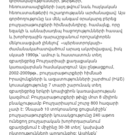
գործակալությունների, թերթերի,
հեռուստաալիքների (այդ թվում նաև հայկական
հեռուստաեթերի) ուշադրությանն արժանացավ: Այս
գործողությունը ևս մեկ անգամ օրակարգ բերեց
բուլղարաթուրքերի հիմնախնդիրը. համայնք, որը
եզակի և աննախադեպ հաջողությունների հասավ
և խորհրդային դարաշրջանում որոշակիորեն
մեկուսացված լինելով` «պերեստրոյկայի»
ժամանակահատվածում արագ ակտիվացավ, իսկ
սկսած 1990թ.՝ ամուր և հաստատուն տեղ
զբաղեցրեց Բուլղարիայի քաղաքական
կառավարման համակարգում: Այս ընթացքում,
2002-2009թթ., բուլղարաթուրքերի հիմնած
Իրավունքների և ազատությունների շարժում (ԻԱՇ)
կուսակցությունը 7 տարի շարունակ տեղ
զբաղեցրեց երկրի կոալիցիոն կառավարության
կազմում: Բուլղարաթուրքերի թիվը մոտ 8 միլիոն
բնակչությամբ Բուլղարիայում շուրջ 800 հազարի
չափ է: Չնայած 10 տոկոսանոց ցուցանիշին`
բուլղարաթուրքերի կուսակցությունը 240 աթոռ
ունեցող բուլղարական խորհրդարանում
զբաղեցնում է միջինը 30-38 տեղ` կախված
ընտրությունների արդյունքից: Այսինքն՝