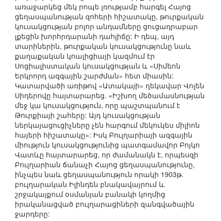
առաջարկեց մեկ րոպե լռությամբ հարգել Հայոց
ցեղասպանության զոհերի հիշատակը, թուրքական
կուսակցության բոլոր անդամները ցուցադրաբար
լքեցին խորհրդարանի դահլիճը: Ի դեպ, այդ
տարիներին, թուրքական կուսակցությունը նաև
քաղաքական կոալիցիայի կազմում էր
Սոցիալիստական կուսակցության և «Սիմեոն
Երկրորդ ազգային շարժման» հետ միասին:
Կատարվածի առիթով «Ատակայի» ղեկավար Վոլեն
Սիդերովը հայտարարեց. «Իշխող մեծամասնության
մեջ կա կուսակցություն, որը պաշտպանում է
Թուրքիայի շահերը: Այդ կուսակցության
ներկայացուցիչները չեն հարգում մեկուկես միլիոն
հայերի հիշատակը»: Իսկ Բուլղարիայի ազգային
միություն կուսակցությունից պատգամավոր Բոյկո
Վատևը հայտարարեց, որ ժամանակն է, որպեսզի
Բուլղարիան ճանաչի Հայոց ցեղասպանությունը,
ինչպես նաև ցեղասպանություն որակի 1903թ.
բուլղարական Իլինդեն բնակավայրում և
շրջակայքում օսմանյան բանակի կողմից
իրականացված բուլղարացիների զանգվածային
ջարդերը: