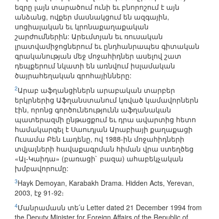
եզրը լայն տարածում ունի եւ բնորոշում է այն
անձանց, ովքեր մասնակցում են ազգային,
սոցիալական եւ կրոնաքաղաքական
շարժումներին: Արեւմտյան եւ ռուսական
լրատվամիջոցներում եւ ընդհանրապես գիտական
գրականության մեջ մոջահիդներ ասելով շատ
դեպքերում նկատի են առնվում իսլամական
ծայրահեղական գրոհայինները:
2
Արաբ աֆղանցիներն արաբական տարբեր
երկրներից Աֆղանստանում կռված կամավորներն
էին, որոնց գործունեությունն աֆղանական
պատերազմի ընթացքում եւ դրա ավարտից հետո
համակարգել է Սաուդյան Արաբիայի քաղաքացի
Ուսամա Բեն Լադենը, ով 1988-ին մոջահիդների
տվյալների հավաքագրման հիման վրա ստեղծեց
«Ալ-Կաիդա» (բառացի` բազա) ահաբեկչական
խմբավորումը:
3
Hayk Demoyan, Karabakh Drama. Hidden Acts, Yerevan,
2003, էջ 91-92։
4
Մանրամասն տե՛ս Letter dated 21 December 1994 from
the Deputy Minister for Foreign Affairs of the Republic of