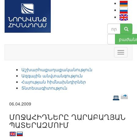
բաժանո
Աշխարհաքաղաքականություն
Ազգային անվտանգություն
Հայության հիմնախնդիրներ
Տնտեսագիտություն
06.04.2009
ՄՈՋԱՀԻԴՆԵՐԸ ՂԱՐԱԲԱՂՅԱՆ
ՊԱՏԵՐԱԶՄՈՒՄ