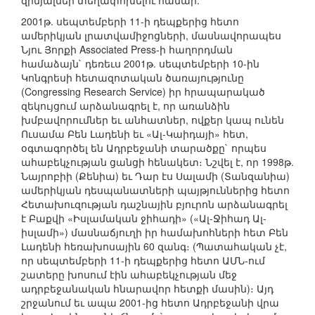
զինյալներ տեղափոխելու համար:
2001թ. սեպտեմբերի 11-ի դեպքերից հետո
ամերիկյան լրատվամիջոցների, մասնավորապես
Նյու Յորքի Associated Press-ի հաղորդման
համաձայն` դեռեւս 2001թ. սեպտեմբերի 10-ին
Կոնգրեսի հետազոտական ծառայությունը
(Congressing Research Service) իր հրապարակած
զեկույցում արձանագրել է, որ առանձին
խմբավորումներ եւ անհատներ, ովքեր կապ ունեն
Ուսամա Բեն Լադենի եւ «Ալ-Կաիդայի» հետ,
օգտագործել են Ադրբեջանի տարածքը` որպես
ահաբեկչության ցանցի հենակետ։ Նշվել է, որ 1998թ.
Նայրոբիի (Քենիա) եւ Դար էս Սալամի (Տանզանիա)
ամերիկյան դեսպանատների պայթյուններից հետո
Հետախուզության դաշնային բյուրոն արձանագրել
է Բաքվի «Իսլամական ջիհադի» («Ալ-Ջիհադ Ալ-
իսլամի») մասնաճյուղի իր համախոհների հետ Բեն
Լադենի հեռախոսային 60 զանգ։ (Պատահական չէ,
որ սեպտեմբերի 11-ի դեպքերից հետո ԱՄՆ-ում
շատերը խոսում էին ահաբեկչության մեջ
ադրբեջանական հնարավոր հետքի մասին)։ Այդ
շրջանում եւ ապա 2001-ից հետո Ադրբեջանի վրա