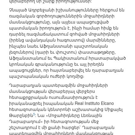
վերաբերող մի շարք իրողություններ:
Չնայած Ադրբեջանի իշխանությունները հերքում են
ռազմական գործողություններին մոջահիդների
մասնակցությունը, այն այլեւս ապացուցված
պատմական իրողություն է, ինչի համար հիմք են
դարձել ռազմաճակատում զոհված մոջահիդների
(իրենց ավանդական հագուստով) մարմինները,
ինչպես նաեւ Աֆղանստանի պաշտոնական
լեզուներով (դարի եւ փուշտու) փաստաթղթերը,
Աֆղանստանում եւ Պակիստանում հրատարակված
կրոնական գրականությունը եւ այլ իրեղեն
ապացույցներ, որ հայտնաբերվել են ղարաբաղյան
պաշտպանական ուժերի կողմից։
Ղարաբաղյան պատերազմին մոջահիդների
մասնակցության վերաբերյալ վերջերս
հետաքրքրական ուսումնասիրություն է
իրականացրել իսպանական Real Instituto Elcano
հետազոտական կենտրոնի աշխատակից Միքայել
5
Թարընբին
: Նա «Մոջահիդները Լեռնային
Ղարաբաղում» իր հետազոտության մեջ
շեշտադրում է մի քանի հարցեր` Ղարաբաղյան
պատերազմին մոջահիդների մասնակցության