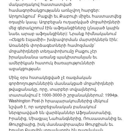
մակարդակով հաստատված
համագործակցությանն առնչվող հարցեր:
Արդյունքում` Բաքվի եւ Քաբուլի միջեւ հաստատվեց
օդային կապ։ Ադրբեջան ուղարկված մոջահիդների
մեջ գերակշռում էին աֆղանցիները (չնայած կային
նաեւ արաբ աֆղանցիներ): Նրանք հիմնականում
«Հեզբե էսլամիի» խմբավորման մարտիկներն էին:
Առանձին փորձագետների համոզմամբ`
մոջահիդների տեղափոխումը Բաքու չէր
իրականանա առանց պակիստանյան եւ
ամերիկյան հատուկ ծառայությունների
աջակցության։
Մինչ օրս հստակեցված չէ ռազմական
գործողություններին մասնակցած մոջահիդների
թվաքանակը, որը, տարբեր տվյալներով,
տատանվում է 1000-3000-ի շրջանակներում: 1994թ.
Washington Post-ի հրապարակումներից մեկում
նշված է, որ ադրբեջանական բանակում
ներգրավված են վարձկաններ Աֆղանստանից,
Իրանից, Միացյալ Նահանգներից, Ռուսաստանից եւ
Թուրքիայից, իսկ մասնավորապես Թուրքիան եւ
Իրանը Բաքվին տրամադրել են ռազմական