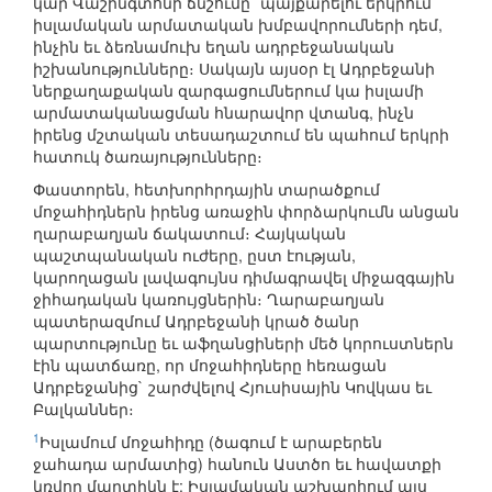
կար Վաշինգտոնի ճնշումը` պայքարելու երկրում
իսլամական արմատական խմբավորումների դեմ,
ինչին եւ ձեռնամուխ եղան ադրբեջանական
իշխանությունները։ Սակայն այսօր էլ Ադրբեջանի
ներքաղաքական զարգացումներում կա իսլամի
արմատականացման հնարավոր վտանգ, ինչն
իրենց մշտական տեսադաշտում են պահում երկրի
հատուկ ծառայությունները։
Փաստորեն, հետխորհրդային տարածքում
մոջահիդներն իրենց առաջին փորձարկումն անցան
ղարաբաղյան ճակատում։ Հայկական
պաշտպանական ուժերը, ըստ էության,
կարողացան լավագույնս դիմագրավել միջազգային
ջիհադական կառույցներին։ Ղարաբաղյան
պատերազմում Ադրբեջանի կրած ծանր
պարտությունը եւ աֆղանցիների մեծ կորուստներն
էին պատճառը, որ մոջահիդները հեռացան
Ադրբեջանից` շարժվելով Հյուսիսային Կովկաս եւ
Բալկաններ։
1
Իսլամում մոջահիդը (ծագում է արաբերեն
ջահադա արմատից) հանուն Աստծո եւ հավատքի
կռվող մարտիկն է: Իսլամական աշխարհում այս