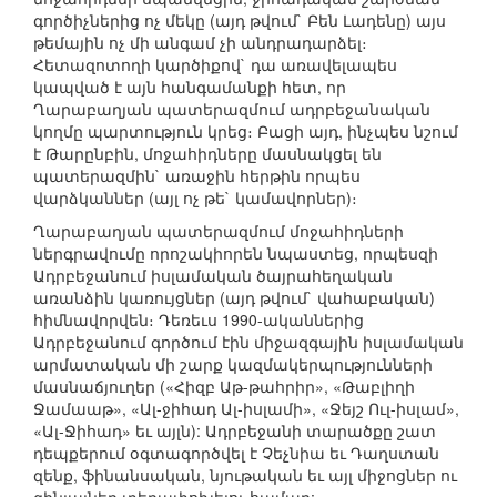
գործիչներից ոչ մեկը (այդ թվում` Բեն Լադենը) այս
թեմային ոչ մի անգամ չի անդրադարձել։
Հետազոտողի կարծիքով` դա առավելապես
կապված է այն հանգամանքի հետ, որ
Ղարաբաղյան պատերազմում ադրբեջանական
կողմը պարտություն կրեց։ Բացի այդ, ինչպես նշում
է Թարընբին, մոջահիդները մասնակցել են
պատերազմին` առաջին հերթին որպես
վարձկաններ (այլ ոչ թե` կամավորներ)։
Ղարաբաղյան պատերազմում մոջահիդների
ներգրավումը որոշակիորեն նպաստեց, որպեսզի
Ադրբեջանում իսլամական ծայրահեղական
առանձին կառույցներ (այդ թվում` վահաբական)
հիմնավորվեն։ Դեռեւս 1990-ականներից
Ադրբեջանում գործում էին միջազգային իսլամական
արմատական մի շարք կազմակերպությունների
մասնաճյուղեր («Հիզբ Աթ-թահրիր», «Թաբլիղի
Ջամաաթ», «Ալ-ջիհադ Ալ-իսլամի», «Ջեյշ Ուլ-իսլամ»,
«Ալ-Ջիհադ» եւ այլն): Ադրբեջանի տարածքը շատ
դեպքերում օգտագործվել է Չեչնիա եւ Դաղստան
զենք, ֆինանսական, նյութական եւ այլ միջոցներ ու