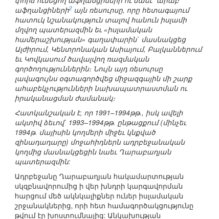
փորձ ունեցող աֆղանցիների ու նաեւ` արաբ
2
աֆղանցիների
այն ռեսուրսը, որը հետագայում
հատուկ նշանակություն տալով հանուն իսլամի
մղվող պատերազմին եւ «իսլամական
համերաշխության» գաղափարին` մասնակցեց
Ալժիրում, Կենտրոնական Ասիայում, Բալկաններում
եւ Կովկասում ծավալվող ռազմական
գործողություններին։ Նույն այդ ռեսուրսը
լավագույնս օգտագործվեց միջազգային մի շարք
ահաբեկչությունների նախապատրաստման ու
իրականացման ժամանակ։
Հատկանշական է, որ 1991–1994թթ., իսկ ավելի
ակտիվ ձեւով` 1993–1994թթ. ընթացքում (մինչեւ
1994թ. մայիսին կողմերի միջեւ կնքված
զինադադարը) մոջահիդներն ադրբեջանական
կողմից մասնակցեցին նաեւ Ղարաբաղյան
պատերազմին:
Ադրբեջանը Ղարաբաղյան հակամարտության
սկզբնավորումից ի վեր խնդրի կարգավորման
հարցում մեծ ակնկալիքներ ուներ իսլամական
շրջանակներից, որի հետ համագործակցությունը
թվում էր խոստումնալից: Անկախության