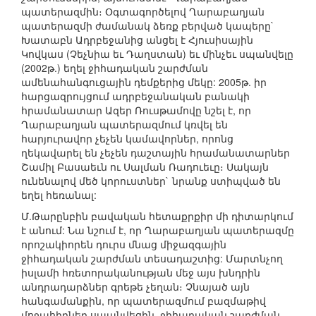
պատերազմին։ Օգտագործելով Ղարաբաղյան
պատերազմի ժամանակ ձեռք բերված կապերը`
Խատաբն Ադրբեջանից անցել է Հյուսիսային
Կովկաս (Չեչնիա եւ Դաղստան) եւ մինչեւ սպանվելը
(2002թ.) եղել ջիհադական շարժման
ամենահանգուցային դեմքերից մեկը: 2005թ. իր
հարցազրույցում ադրբեջանական բանակի
հրամանատար Ազեր Ռուսթամովը նշել է, որ
Ղարաբաղյան պատերազմում կռվել են
հարյուրավոր չեչեն կամավորներ, որոնց
ղեկավարել են չեչեն դաշտային հրամանատարներ
Շամիլ Բասաեւն ու Սալման Ռադուեւը։ Սակայն
ունենալով մեծ կորուստներ` նրանք ստիպված են
եղել հեռանալ:
Մ.Թարընբին բավական հետաքրքիր մի դիտարկում
է անում: Նա նշում է, որ Ղարաբաղյան պատերազմը
որոշակիորեն դուրս մնաց միջազգային
ջիհադական շարժման տեսադաշտից: Մարտնչող
իսլամի հռետորականության մեջ այս խնդրին
անդրադարձներ գրեթե չեղան։ Չնայած այն
հանգամանքին, որ պատերազմում բազմաթիվ
մոջահիդներ սպանվեցին, ջիհադական շարժման