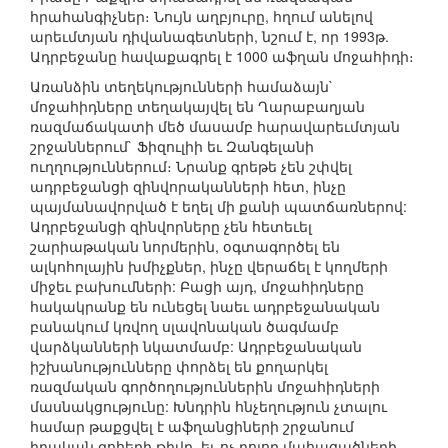
հրահանգիչներ։ Նույն աղբյուրը, հղում անելով
արեւմտյան դիվանագետների, նշում է, որ 1993թ.
Ադրբեջանը հավաքագրել է 1000 աֆղան մոջահիդի։
Առանձին տեղեկությունների համաձայն`
մոջահիդները տեղակայվել են Ղարաբաղյան
ռազմաճակատի մեծ մասամբ հարավարեւմտյան
շրջաններում` Ֆիզուլիի եւ Զանգելանի
ուղղություններում։ Նրանք գրեթե չեն շփվել
ադրբեջանցի զինվորականների հետ, ինչը
պայմանավորված է եղել մի քանի պատճառներով:
Ադրբեջանցի զինվորները չեն հետեւել
շարիաթական նորմերին, օգտագործել են
ալկոհոլային խմիչքներ, ինչը վերաճել է կողմերի
միջեւ բախումների: Բացի այդ, մոջահիդները
հակակրանք են ունեցել նաեւ ադրբեջանական
բանակում կռվող սլավոնական ծագմամբ
վարձկանների նկատմամբ: Ադրբեջանական
իշխանությունները փորձել են քողարկել
ռազմական գործողություններին մոջահիդների
մասնակցությունը: Խնդրին հնչեղություն չտալու
համար թաքցվել է աֆղանցիների շրջանում
իրական զոհերի թիվը, եւ ոչ բոլոր մահացածների