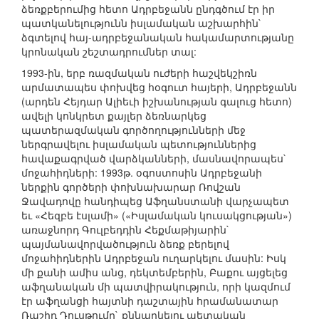
ձեռքբերումից հետո Ադրբեջանն ընդգծում էր իր
պատկանելությունն իսլամական աշխարհին`
ձգտելով հայ-ադրբեջանական հակամարտությանը
կրոնական շեշտադրումներ տալ:
1993-ին, երբ ռազմական ուժերի հաշվեկշիռն
արմատապես փոխվեց հօգուտ հայերի, Ադրբեջանն
(արդեն Հեյդար Ալիեւի իշխանության գալուց հետո)
ավելի կոնկրետ քայլեր ձեռնարկեց
պատերազմական գործողությունների մեջ
ներգրավելու իսլամական պետություններից
հավաքագրված վարձկանների, մասնավորապես`
մոջահիդների: 1993թ. օգոստոսին Ադրբեջանի
ներքին գործերի փոխնախարար Ռովշան
Ջավադովը հանդիպեց Աֆղանստանի վարչապետ
եւ «Հեզբե էսլամի» («Իսլամական կուսակցության»)
առաջնորդ Գուլբեդդին Հեքմաթիյարին`
պայմանավորվածություն ձեռք բերելով
մոջահիդներին Ադրբեջան ուղարկելու մասին: Իսկ
մի քանի ամիս անց, դեկտեմբերին, Բաքու այցելեց
աֆղանական մի պատվիրակություն, որի կազմում
էր աֆղանցի հայտնի դաշտային հրամանատար
Ռաշիդ Դուսթումը` քննարկելու պետական