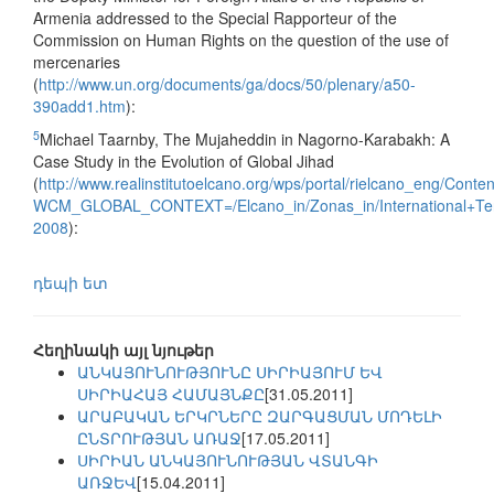
Armenia addressed to the Special Rapporteur of the
Commission on Human Rights on the question of the use of
mercenaries
(
http://www.un.org/documents/ga/docs/50/plenary/a50-
390add1.htm
):
5
Michael Taarnby, The Mujaheddin in Nagorno-Karabakh: A
Case Study in the Evolution of Global Jihad
(
http://www.realinstitutoelcano.org/wps/portal/rielcano_eng/Conte
WCM_GLOBAL_CONTEXT=/Elcano_in/Zonas_in/International+Ter
2008
):
դեպի ետ
Հեղինակի այլ նյութեր
ԱՆԿԱՅՈՒՆՈՒԹՅՈՒՆԸ ՍԻՐԻԱՅՈՒՄ ԵՎ
ՍԻՐԻԱՀԱՅ ՀԱՄԱՅՆՔԸ
[31.05.2011]
ԱՐԱԲԱԿԱՆ ԵՐԿՐՆԵՐԸ ԶԱՐԳԱՑՄԱՆ ՄՈԴԵԼԻ
ԸՆՏՐՈՒԹՅԱՆ ԱՌԱՋ
[17.05.2011]
ՍԻՐԻԱՆ ԱՆԿԱՅՈՒՆՈՒԹՅԱՆ ՎՏԱՆԳԻ
ԱՌՋԵՎ
[15.04.2011]