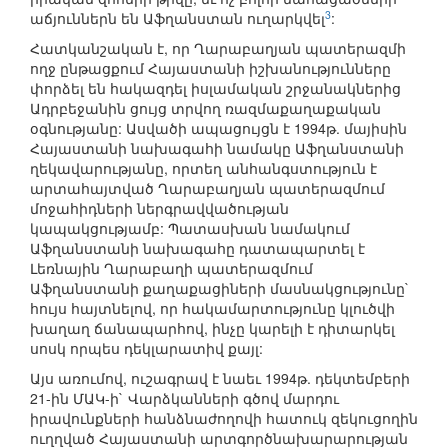
3
աճյուններն են Աֆղանստան ուղարկվել
:
Հատկանշական է, որ Ղարաբաղյան պատերազմի
ողջ ընթացքում Հայաստանի իշխանությունները
փորձել են հակազդել իսլամական շրջանակներից
Ադրբեջանին ցույց տրվող ռազմաքաղաքական
օգնությանը: Ասվածի ապացույցն է 1994թ. մայիսին
Հայաստանի նախագահի նամակը Աֆղանստանի
ղեկավարությանը, որտեղ անհանգստություն է
արտահայտված Ղարաբաղյան պատերազմում
մոջահիդների ներգրավվածության
կապակցությամբ: Պատասխան նամակում
Աֆղանստանի նախագահը դատապարտել է
Լեռնային Ղարաբաղի պատերազմում
Աֆղանստանի քաղաքացիների մասնակցությունը`
հույս հայտնելով, որ հակամարտությունը կլուծվի
խաղաղ ճանապարհով, ինչը կարելի է դիտարկել
սոսկ որպես դեկլարատիվ քայլ:
Այս առումով, ուշագրավ է նաեւ 1994թ. դեկտեմբերի
21-ին ՄԱԿ-ի` Վարձկանների գծով մարդու
իրավունքների հանձնաժողովի հատուկ զեկուցողին
ուղղված Հայաստանի արտգործնախարարության