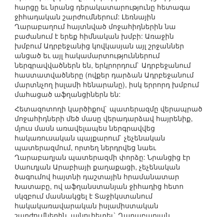
հարցը եւ նրանց դերակատարությունը հետագա
ջիհադական շարժումներում: Լեռնային
Ղարաբաղում հայտնված մոջահիդներին նա
բաժանում է երեք հիմնական խմբի: Առաջին
խմբում Ադրբեջանից կովկասյան այլ շրջաններ
անցած եւ այլ հակամարտություններում
ներգրավվածներն են, երկրորդում` Ադրբեջանում
հաստատվածները (ովքեր դարձան Ադրբեջանում
մարտնչող իսլամի հենարանը), իսկ երրորդ խմբում
մահացած աֆղանցիներն են:
Հետազոտողի կարծիքով` պատերազմը վերապրած
մոջահիդների մեծ մասը վերադարձավ հայրենիք,
մյուս մասն առավելապես ներգրավվեց
հակառուսական պայքարում` չեչենական
պատերազմում, որտեղ ներդրվեց նաեւ
Ղարաբաղյան պատերազմի փորձը: Նրանցից էր
Սաուդյան Արաբիայի քաղաքացի, չեչենական
ծագումով հայտնի դաշտային հրամանատար
Խատաբը, ով աֆղանստանյան ջիհադից հետո
սկզբում մասնակցել է Տաջիկստանում
հակակառավարական իսլամիստական
շարժումներին, այնուհետեւ` Ղարաբաղյան