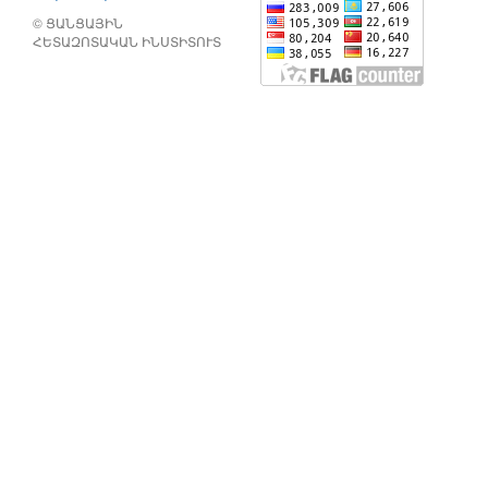
© ՑԱՆՑԱՅԻՆ
ՀԵՏԱԶՈՏԱԿԱՆ ԻՆՍՏԻՏՈՒՏ