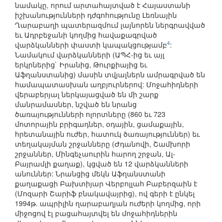
նամակը, որում արտահայտված է Հայաստանի
իշխանությունների դժգոհությունը Լեռնային
Ղարաբաղի պատերազմում լայնորեն ներգրավված
եւ Ադրբեջանի կողմից հավաքագրված
4
վարձկանների փաստի կապակցությամբ
:
Նամակում վարձկանների (ԱՊՀ-ից եւ այլ
երկրներից` Իրանից, Թուրքիայից եւ
Աֆղանստանից) մասին տվյալներն ամրագրված են
համապատասխան աղբյուրներով: Մոջահիդների
վերաբերյալ ներկայացված են մի շարք
մանրամասներ, նշված են նրանց
ծառայությունների ոլորտները (860 եւ 723
մոտորային բրիգադներ, օդային, ցամաքային,
հրետանային ուժեր, հատուկ ծառայություններ) եւ
տեղակայման շրջանները (Ժդանովի, Շամխորի
շրջաններ, Մինգեչաուրին հարող շրջան, Ալ-
Բայրամլի քաղաք), կցված են 12 վարձկանների
անուններ: Նրանցից մեկն Աֆղանստանի
քաղաքացի Բախտիյար Վերբոլլահ Բաբերզաին է
(Մոզարի Շարիֆ բնակավայրից), ով գերի է ընկել
1994թ. ապրիլին ղարաբաղյան ուժերի կողմից, որի
միջոցով էլ բացահայտվել են մոջահիդներին