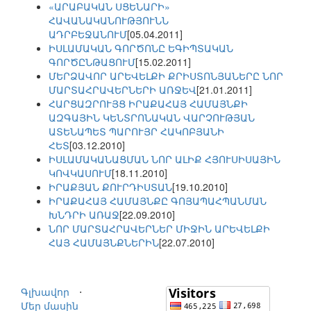
«ԱՐԱԲԱԿԱՆ ՍՑԵՆԱՐԻ»
ՀԱՎԱՆԱԿԱՆՈՒԹՅՈՒՆՆ
ԱԴՐԲԵՋԱՆՈՒՄ
[05.04.2011]
ԻՍԼԱՄԱԿԱՆ ԳՈՐԾՈՆԸ ԵԳԻՊՏԱԿԱՆ
ԳՈՐԾԸՆԹԱՑՈՒՄ
[15.02.2011]
ՄԵՐՁԱՎՈՐ ԱՐԵՎԵԼՔԻ ՔՐԻՍՏՈՆՅԱՆԵՐԸ ՆՈՐ
ՄԱՐՏԱՀՐԱՎԵՐՆԵՐԻ ԱՌՋԵՎ
[21.01.2011]
ՀԱՐՑԱԶՐՈՒՅՑ ԻՐԱՔԱՀԱՅ ՀԱՄԱՅՆՔԻ
ԱԶԳԱՅԻՆ ԿԵՆՏՐՈՆԱԿԱՆ ՎԱՐՉՈՒԹՅԱՆ
ԱՏԵՆԱՊԵՏ ՊԱՐՈՒՅՐ ՀԱԿՈԲՅԱՆԻ
ՀԵՏ
[03.12.2010]
ԻՍԼԱՄԱԿԱՆԱՑՄԱՆ ՆՈՐ ԱԼԻՔ ՀՅՈՒՍԻՍԱՅԻՆ
ԿՈՎԿԱՍՈՒՄ
[18.11.2010]
ԻՐԱՔՅԱՆ ՔՈՒՐԴԻՍՏԱՆ
[19.10.2010]
ԻՐԱՔԱՀԱՅ ՀԱՄԱՅՆՔԸ ԳՈՅԱՊԱՀՊԱՆՄԱՆ
ԽՆԴՐԻ ԱՌԱՋ
[22.09.2010]
ՆՈՐ ՄԱՐՏԱՀՐԱՎԵՐՆԵՐ ՄԻՋԻՆ ԱՐԵՎԵԼՔԻ
ՀԱՅ ՀԱՄԱՅՆՔՆԵՐԻՆ
[22.07.2010]
Գլխավոր
⋅
Մեր մասին