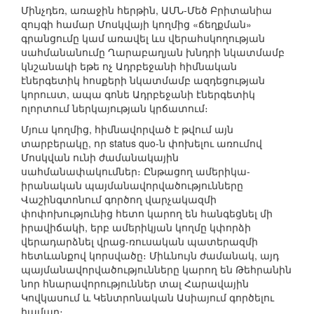
Մինչդեռ, առաջին հերթին, ԱՄՆ-Մեծ Բրիտանիա
զույգի համար Մոսկվայի կողմից «ճեղքման»
գրանցումը կամ առավել ևս վերահսկողության
սահմանանումը Ղարաբաղյան խնդրի նկատմամբ
կնշանակի եթե ոչ Ադրբեջանի հիմնական
էներգետիկ հոսքերի նկատմամբ ազդեցության
կորուստ, ապա գոնե Ադրբեջանի էներգետիկ
ոլորտում ներկայության կրճատում։
Մյուս կողմից, հիմնավորված է թվում այն
տարբերակը, որ status quo-ն փոխելու առումով
Մոսկվան ունի ժամանակային
սահմանափակումներ։ Ընթացող ամերիկա-
իրանական պայմանավորվածությունները
Վաշինգտոնում գործող վարչակազմի
փոփոխությունից հետո կարող են հանգեցնել մի
իրավիճակի, երբ ամերիկյան կողմը կփորձի
վերադարձնել վրաց-ռուսական պատերազմի
հետևանքով կորսվածը։ Միևնույն ժամանակ, այդ
պայմանավորվածությունները կարող են Թեհրանին
նոր հնարավորություններ տալ Հարավային
Կովկասում և Կենտրոնական Ասիայում գործելու
համար։