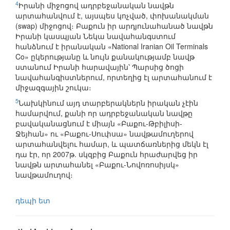
4
Իրանի միջոցով ադրբեջանական նավթն
արտահանվում է, այսպես կոչված, փոխանակման
(swap) միջոցով։ Բաքուն իր արդյունահանած նավթն
Իրանի կասպյան Նեկա նավահանգստում
հանձնում է իրանական «National Iranian Oil Terminals
Co» ըկերությանը և նույն քանակությամբ նավթ
ստանում Իրանի հարավային՝ Պարսից ծոցի
նավահանգիստներում, որտեղից էլ արտահանում է
միջազգային շուկա։
5
Նախկինում այդ տարբերակներն իրական չէին
համարվում, քանի որ ադրբեջանական նավթը
բավականացնում է միայն «Բաքու-Թբիլիսի-
Ջեյհան» ու «Բաքու-Սուփսա» նավթամուղերով
արտահանվելու համար, և պատճառներից մեկն էլ
դա էր, որ 2007թ. սկզբից Բաքուն հրաժարվեց իր
նավթն արտահանել «Բաքու-Նովոռոսիյսկ»
նավթամուղով։
դեպի ետ