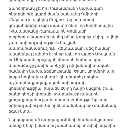
Տարօրինակ չէ, որ Ռուսաստանի նախագահ
ընտրվելուց կարճ ժամանակ անց Դմիտրի
Մեդվեդևն այցելեց Բաքու։ Այդ իմաստով
զուգահեռներն այն փաստի հետ, որ Խորհրդային
Ռուսաստանը Հարավային Կովկասի
խորհրդայնացումը սկսեց հենց Ադրբեջանից, ավելի
շատ օրինաչափություն են, քան
պատահականություն։ Հետևաբար, մեզ համար
անակնկալ չպետք է լիներ այն, որ այսօր Մոսկվան
ու Անկարան որոշեցին միասին հանդես գալ
տարածաշրջանին առնչվող դիվանագիտական
համալիր նախաձեռնությամբ։ Երկու կողմերի այդ
քայլը նույնպես պետք է գնահատել որպես
աշխարհաքաղաքական օրինաչափ
կոնստրուկցիա, ինչպես 20-րդ դարի սկզբին էր, և
քանի դեռ չի փոխվել տարածաշրջանային
քաղաքականության տրամաբանությունը, այդ
օրինաչափությունն իրեն ժամանակ առ ժամանակ
զգալ կտա։
Ներկայացված զարգացումների համատեքստում
պետք է նոր իմաստով գնահատել հունիսի սկզբին