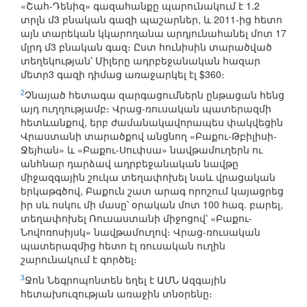
«Շահ-Դենիզ» գազահանքը պարունակում է 1.2
տրլն մ3 բնական գազի պաշարներ, և 2011-ից հետո
այն տարեկան կկարողանա արդյունահանել մոտ 17
մլրդ մ3 բնական գազ։ Ըստ հունիսին տարածված
տեղեկության՝ Միլերը ադրբեջանական հազար
մետր3 գազի դիմաց առաջարկել էլ $360։
2
Չնայած հետագա զարգացումներն ընթացան հենց
այդ ուղղությամբ։ Վրաց-ռուսական պատերազմի
հետևանքով, երբ ժամանակավորապես փակվեցին
Վրաստանի տարածքով անցնող «Բաքու-Թբիլիսի-
Ջեյհան» և «Բաքու-Սուփսա» նավթամուղերն ու
անհնար դարձավ ադրբեջանական նավթը
միջազգային շուկա տեղափոխել նաև վրացական
երկաթգծով, Բաքուն շատ արագ որոշում կայացրեց
իր սև ոսկու մի մասը՝ օրական մոտ 100 հազ. բարել,
տեղափոխել Ռուսաստանի միջոցով՝ «Բաքու-
Նովոռոսիյսկ» նավթամուղով։ Վրաց-ռուսական
պատերազմից հետո էլ ռուսական ուղին
շարունակում է գործել։
3
Ջոն Նեգրոպոնտեն եղել է ԱՄՆ Ազգային
հետախուզության առաջին տնօրենը։