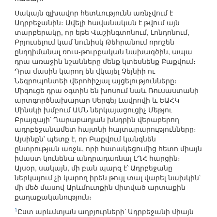
Սակայն գլխավոր հետևությունն առնչվում է
Ադրբեջանին։ Ավելի հավանական է թվում այն
տարբերակը, որ եթե Վաշինգտոնում, Լոնդոնում,
Բրյուսելում կամ նունիսկ Թեհրանում որոշեն
ընդդիմանալ ռուս-թուրքական նախագծին, ապա
դրա առաջին նշանները մենք կտեսնենք Բաքվում։
Դրա մասին կարող են վկայել Չեյնիի ու
Նեգրոպոնտեի վերոհիշյալ այցելությունները։
Միգուցե դրա օգտին են խոսում նաև Ռուսաստանի
արտգործնախարար Սերգեյ Լավրովի և ԵԱՀԿ
Մինսկի խմբում ԱՄՆ ներկայացուցիչ Մեթյու
Բրայզայի՝ Ղարաբաղյան խնդրին վերաբերող
ադրբեջանամետ հայտնի հայտարարությունները։
Այսինքն՝ պետք է, որ Բաքվում կանգնեն
ընտրության առջև, որի հստակեցումից հետո միայն
իմաստ կունենա անդրադառնալ ԼՂՀ հարցին։
Այսօր, սակայն, մի բան պարզ է՝ Ադրբեջանը
ներկայում չի կարող իրեն թույլ տալ վարել նախկին՝
մի մեծ մասով Արևմուտքին միտված արտաքին
քաղաքականություն։
1
Ըստ արևմտյան աղբյուրների՝ Ադրբեջանի միայն