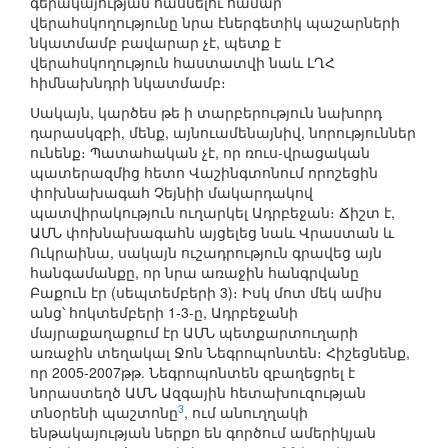
գերակայության հասնելու համար
վերահսկողությունը նրա էներգետիկ պաշարների
նկատմամբ բավարար չէ, պետք է
վերահսկողություն հաստատվի նաև ԼՂՀ
հիմնախնդրի նկատմամբ։
Սակայն, կարծես թե ի տարբերություն նախորդ
դարասկզբի, մենք, այնուամենայնիվ, նորություններ
ունենք։ Պատահական չէ, որ ռուս-վրացական
պատերազմից հետո Վաշինգտոնում որոշեցին
փոխնախագահ Չեյնիի մակարդակով
պատվիրակություն ուղարկել Ադրբեջան։ Ճիշտ է,
ԱՄՆ փոխնախագահն այցելեց նաև Վրաստան և
Ուկրաինա, սակայն ուշադրություն գրավեց այն
հանգամանքը, որ նրա առաջին հանգրվանը
Բաքուն էր (սեպտեմբերի 3)։ Իսկ մոտ մեկ ամիս
անց՝ հոկտեմբերի 1-3-ը, Ադրբեջանի
մայրաքաղաքում էր ԱՄՆ պետքարտուղարի
առաջին տեղակալ Ջոն Նեգրոպոնտեն։ Հիշեցնենք,
որ 2005-2007թթ. Նեգրոպոնտեն զբաղեցրել է
նորաստեղծ ԱՄՆ Ազգային հետախուզության
3
տնօրենի պաշտոնը
, ում անուղղակի
ենթակայության ներքո են գործում ամերիկյան