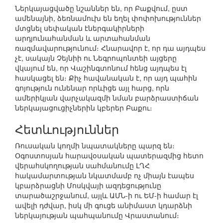
Ներկայացվածը նշաններ են, որ Բաքվում, ըստ
ամենայնի, ձեռնամուխ են եղել փոփոխություններ
մտցնել սեփական էներգակիրների
արդյունահանման և արտահանման
ռազմավարությունում։ Հնարավոր է, որ դա այդպես
չէ, սակայն Չեյնիի ու Նեգրոպոնտեի այցերը
վկայում են, որ Վաշինգտոնում հենց այդպես էլ
հասկացել են։ Քիչ հավանական է, որ այդ պահին
գոյություն ունենար որևիցե այլ հարց, որն
ամերիկյան վարչակազմի նման բարձրաստիճան
ներկայացուցիչներին կբերեր Բաքու։
Հետևություններ
Ռուսական կողմի նպատակները պարզ են։
Օգոստոսյան հարավօսական պատերազմից հետո
վերահսկողության սահմանումը ԼՂՀ
հակամարտության նկատմամբ ոչ միայն էապես
կբարձրացնի Մոսկվայի ազդեցությունը
տարածաշրջանում, այլև ԱՄՆ-ի ու ԵՄ-ի համար էլ
ավելի դժվար, իսկ մի գուցե անիմաստ կդարձնի
ներկայության պահպանումը Վրաստանում։