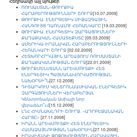
Հեղինակի այլ նյութեր
ՌՈՒՍԱՍՏԱՆ–ԹՈՒՐՔԻԱ
ՀԱՐԱԲԵՐՈՒԹՅՈՒՆՆԵՐԻ ՇՈՒՐՋ
[10.07.2009]
ԹՈՒՐՔԻԱ. ԷՆԵՐԳԵՏԻԿ ՄԻՋԱԶԳԱՅԻՆ
ՀԱՆԳՈՒՅՑ ԴԱՌՆԱԼՈՒ ՀԵՌԱՆԿԱՐԸ
[19.03.2009]
ԹՈՒՐՔԻԱ. ԷՆԵՐԳԵՏԻԿ ԶԱՐԳԱՑՈՒՄՆԵՐԻ
ՔԱՂԱՔԱԿԱՆ ՀԱՄԱՏԵՔՍՏԸ
[05.03.2009]
ԱՄԵՐԻԿԱ-ԻՐԱՆԱԿԱՆ ՀԱՐԱԲԵՐՈՒԹՅՈՒՆՆԵՐԻ
ՀԵՌԱՆԿԱՐԻ ՇՈՒՐՋ
[02.02.2009]
ՀԵՏԽՈՐՀՐԴԱՅԻՆ ԱՐԵԱՅՈՒՄ ՌՈՒՍԱՍՏԱՆԻ
ՔԱՂԱՔԱԿԱՆՈՒԹՅԱՆ ՇՈՒՐՋ
[22.01.2009]
ԹՈՒՐՔՄԵՆՍՏԱՆՆ ԱՐԵՎՄՈՒՏՔԻ ՀԵՏ
ԷՆԵՐԳԵՏԻԿ ՊԱՅՄԱՆԱՎՈՐՎԱԾՈՒԹՅԱՆ
ՆԱԽՕՐԵԻ՞Ն
[27.12.2008]
ԴԻՏԱՐԿՈՒՄ ԿԵՆՏՐՈՆԱԱՍԻԱԿԱՆ ԷՆԵՐԳԵՏԻԿ
ԶԱՐԳԱՑՈՒՄՆԵՐԻ ՎԵՐԱԲԵՐՅԱԼ
Կենտրոնական Ասիայի նոր
վերաձևո՞ւմ
[15.12.2008]
ԼՂՀ ՀԻՄՆԱԽՆԴՐԻ ՇՈՒՐՋ. «ԱԴՐԲԵՋԱՆԱԿԱՆ
ՀԱՐՑԸ»
[27.11.2008]
ԻՐԱՆՆ ԱՐԵՎՄՈՒՏՔԻ ՀԵՏ ԷՆԵՐԳԵՏԻԿ
ՀԱՄԱՁԱՅՆՈՒԹՅԱՆ ՆԱԽՕՐԵԻՆ
[27.10.2008]
ԻՐԱՎԻՃԱԿԻ ՓՈՓՈԽՈՒԹՅՈՒՆ ՀԱՐԱՎԱՅԻՆ