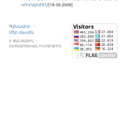
ԿՈՎԿԱՍՈՒՄ
[18.09.2008]
Գլխավոր
⋅
Մեր մասին
© ՑԱՆՑԱՅԻՆ
ՀԵՏԱԶՈՏԱԿԱՆ ԻՆՍՏԻՏՈՒՏ