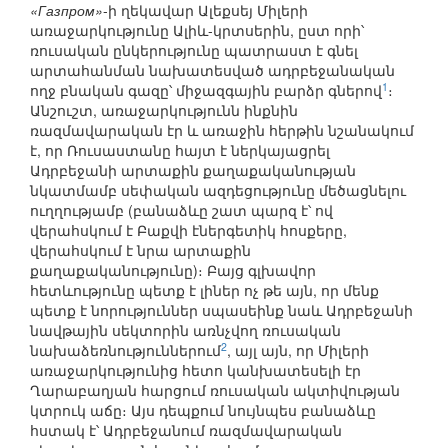
«Газпром»
-ի ղեկավար Ալեքսեյ Միլերի
առաջարկությունը Ալիև-կրտսերին, ըստ որի՝
ռուսական ընկերությունը պատրաստ է գնել
արտահանման նախատեսված ադրբեջանական
1
ողջ բնական գազը՝ միջազգային բարձր գներով
։
Անշուշտ, առաջարկությունն ինքնին
ռազմավարական էր և առաջին հերթին նշանակում
է, որ Ռուսաստանը հայտ է ներկայացրել
Ադրբեջանի արտաքին քաղաքականության
նկատմամբ սեփական ազդեցությունը մեծացնելու
ուղղությամբ (բանաձևը շատ պարզ է՝ ով
վերահսկում է Բաքվի էներգետիկ հոսքերը,
վերահսկում է նրա արտաքին
քաղաքականությունը)։ Բայց գլխավոր
հետևությունը պետք է լիներ ոչ թե այն, որ մենք
պետք է նորություններ սպասեինք նաև Ադրբեջանի
նավթային սեկտորին առնչվող ռուսական
2
նախաձեռնություններում
, այլ այն, որ Միլերի
առաջարկությունից հետո կանխատեսելի էր
Ղարաբաղյան հարցում ռուսական ակտիվության
կտրուկ աճը։ Այս դեպքում նույնպես բանաձևը
հստակ է՝ Ադրբեջանում ռազմավարական