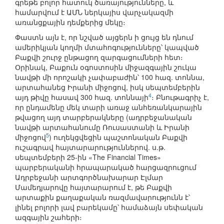
գրեթե բոլոր հատուկ ծառայությունները, և
համարվում է ԱՄՆ ներկայիս վարչակազմի
առանցքային դեմքերից մեկը։
Փաստն այն է, որ նշված այցերն ի ցույց են դնում
ամերիկյան կողմի մտահոգությունները՝ կապված
Բաքվի շուրջ ընթացող զարգացումների հետ։
Օրինակ, Բաքուն օգոստոսին միջազգային շուկա
նավթի մի որոշակի չափաբաժին՝ 100 հազ. տոննա,
արտահանեց Իրանի միջոցով, իսկ սեպտեմբերին
4
այդ թիվը հասավ 300 հազ. տոննայի
։ Բնութագրիչ է,
որ ընդամենը մեկ տարի առաջ անհեռանկարային
թվացող այդ տարբերակները (ադրբեջանական
նավթի արտահանումը Ռուսաստանի և Իրանի
5
միջոցով
) ուղեկցվեցին պաշտոնական Բաքվի
ուշագրավ հայտարարություններով. ս.թ.
սեպտեմբերի 25-ին «The Financial Times»
պարբերականի հրապարակած հարցազրուցում
Ադրբեջանի արտգործնախարար Էլմար
Մամեդյարովը հայտարարում է, թե Բաքվի
արտաքին քաղաքական ռազմավարությունն է՝
լինել բոլորի լավ բարեկամը՝ համաձայն սեփական
ազգային շահերի։