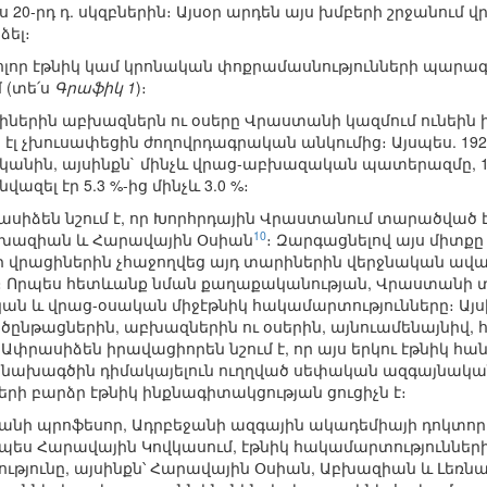
 20-րդ դ. սկզբներին։ Այսօր արդեն այս խմբերի շրջանում
ձել։
որ էթնիկ կամ կրոնական փոքրամասնությունների պարագայ
 (տե՛ս
Գրաֆիկ 1
)։
երին աբխազներն ու օսերը Վրաստանի կազմում ունեին ին
րն էլ չխուսափեցին ժողովրդագրական անկումից։ Այսպես. 1
վականին, այսինքն` մինչև վրաց-աբխազական պատերազմը, 1
լ էր 5.3 %-ից մինչև 3.0 %։
սիձեն նշում է, որ Խորհրդային Վրաստանում տարածված է
10
Աբխազիան և Հարավային Օսիան
։ Զարգացնելով այս միտքը
ր վրացիներին չհաջողվեց այդ տարիներին վերջնական ավ
 Որպես հետևանք նման քաղաքականության, Վրաստանի տ
ն և վրաց-օսական միջէթնիկ հակամարտությունները։ Այս
ընթացներին, աբխազներին ու օսերին, այնուամենայնիվ,
Ափրասիձեն իրավացիորեն նշում է, որ այս երկու էթնիկ հա
նախագծին դիմակայելուն ուղղված սեփական ազգայնակ
ի բարձր էթնիկ ինքնագիտակցության ցուցիչն է։
նի պրոֆեսոր, Ադրբեջանի ազգային ակադեմիայի դոկտոր Ս.
ես Հարավային Կովկասում, էթնիկ հակամարտությունների
յությունը, այսինքն՝ Հարավային Օսիան, Աբխազիան և Լե