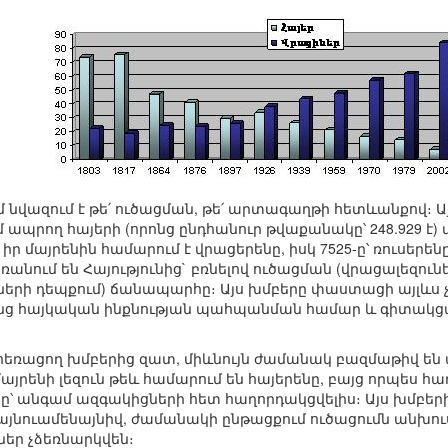
 նվազում է թե՛ ուծացման, թե՛ արտագաղթի հետևանքով։ Ա
ապրող հայերի (որոնց ընդհանուր թվաքանակը՝ 248.929 է) 
դ իր մայրենին համարում է վրացերենը, իսկ 7525-ը՝ ռուսերեն
անում են Հայությունից` բռնելով ուծացման (վրացալեզուն
երի դեպքում) ճանապարհը։ Այս խմբերը փաստացի այլևս չ
րենց հայկական ինքնության պահպանման համար և գիտակցա
 հեռացող խմբերից զատ, միևնույն ժամանակ բազմաթիվ են
 մայրենի լեզուն թեև համարում են հայերենը, բայց որպես հ
ենը՝ անգամ ազգակիցների հետ հաղորդակցվելիս։ Այս խմբեր
այնուամենայնիվ, ժամանակի ընթացքում ուծացումն անխուս
ր չձեռնարկվեն։