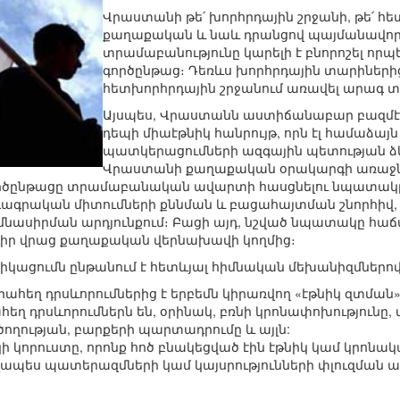
Վրաստանի թե՛ խորհրդային շրջանի, թե՛
քաղաքական և նաև դրանցով պայմանավոր
տրամաբանությունը կարելի է բնորոշել որ
գործընթաց։ Դեռևս խորհրդային տարիների
հետխորհրդային շրջանում առավել արագ տ
Այսպես, Վրաստանն աստիճանաբար բազմէթ
դեպի միաէթնիկ հանրույթ, որն էլ համաձա
պատկերացումների ազգային պետության ձ
Վրաստանի քաղաքական օրակարգի առաջնայ
ընթացը տրամաբանական ավարտի հասցնելու նպատակը։ Ա
րդագրական միտումների քննման և բացահայտման շնորհիվ,
մնասիրման արդյունքում։ Բացի այդ, նշված նպատակը հաճ
իր վրաց քաղաքական վերնախավի կողմից։
իկացումն ընթանում է հետևյալ հիմնական մեխանիզմներով
րահեղ դրսևորումներից է երբեմն կիրառվող «էթնիկ զտման
ահեղ դրսևորումներն են, օրինակ, բռնի կրոնափոխությունը,
ծողության, բարքերի պարտադրումը և այլն:
 կորուստը, որոնք հոծ բնակեցված էին էթնիկ կամ կրոնակ
ապես պատերազմների կամ կայսրությունների փլուզման արդ