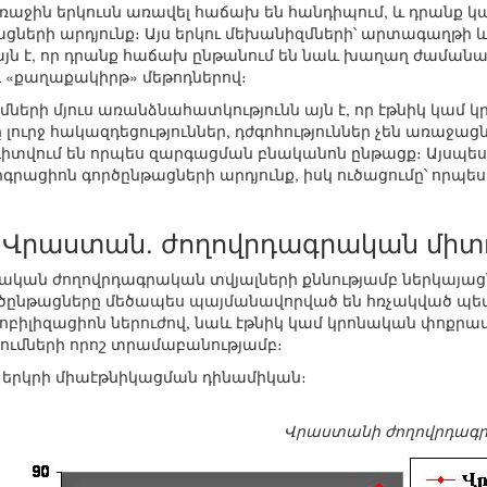
աջին երկուսն առավել հաճախ են հանդիպում, և դրանք կար
ցների արդյունք։ Այս երկու մեխանիզմների՝ արտագաղթի 
յն է, որ դրանք հաճախ ընթանում են նաև խաղաղ ժամանա
ու «քաղաքակիրթ» մեթոդներով։
զմների մյուս առանձնահատկությունն այն է, որ էթնիկ կամ
ուրջ հակազդեցություններ, դժգոհություններ չեն առաջացնո
իտվում են որպես զարգացման բնականոն ընթացք։ Այսպե
իգրացիոն գործընթացների արդյունք, իսկ ուծացումը՝ որպ
Վրաստան. ժողովրդագրական միտ
կան ժողովրդագրական տվյալների քննությամբ ներկայաց
ործընթացները մեծապես պայմանավորված են հռչակված 
բիլիզացիոն ներուժով, նաև էթնիկ կամ կրոնական փոքրամ
ումների որոշ տրամաբանությամբ։
 երկրի միաէթնիկացման դինամիկան։
Վրաստանի ժողովրդագրա