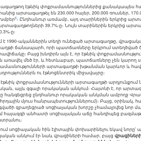
գաղթող էթնիկ փոքրամասնություններից քանակապես հայեր
նից արտագաղթել են 230.000 հայեր, 200.000 ռուսներ, 170.0
6
կ խմբեր
։ Ընդհանուր առմամբ, այդ տարիներին երկրից արտա
արտագաղթողների 39.7%-ը։ Նույն տարիներին երկրից արտ
.3%-ը։
ւմ է 1990-ականներին տեղի ունեցած արտագաղթը, վրացական
գաղթի ճանապարհ, որի պատճառները երկրում ստեղծված
վիճակը։ Բայց խնդիրն այն է, որ էթնիկ փոքրամասնությո
ռավել մեծ էր, և հետևաբար, պատճառները չեն կարող ս
րամասնությունների արտագաղթի խթանման կարևոր և հավել
ություններն ու էթնոցենտրիկ միջավայրը։
որ էթնիկ փոքրամասնությունների արտագաղթի արդյունքում
ական, այլև զգալի որակական անկում։ Հայտնի է, որ արտա
չը հանգեցրեց ընդհանուր որակական անկման ամբողջ Վրաս
րհրդային մյուս հանրապետություններում)։ Բայց, օրինակ,
վածի զբաղեցրած սոցիալական խորշը չհամալրվեց նոր մա
ւմ հայազգի անհատի սոցիալական աճը հանդիպեց բազմաթիվ
նտրանու։
ւմ սոցիալական հին էլիտային փոխարինելու եկավ նորը՝ ա
կական անկում էր նաև վրացիների համար, բայց
վրացիների