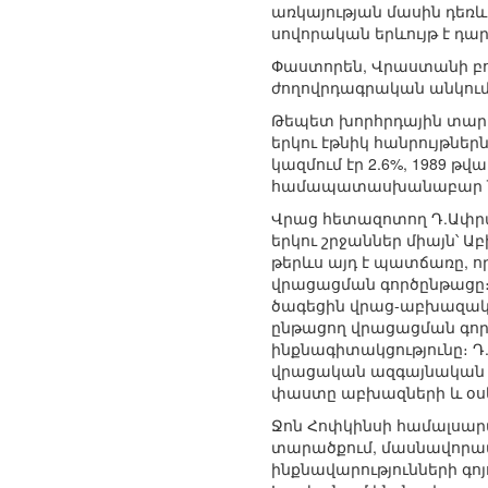
առկայության մասին դեռևս
սովորական երևույթ է դար
Փաստորեն, Վրաստանի բոլ
ժողովրդագրական անկում
Թեպետ խորհրդային տարին
երկու էթնիկ հանրույթնե
կազմում էր 2.6%, 1989 թ
համապատասխանաբար նվազե
Վրաց հետազոտող Դ.Ափրա
երկու շրջաններ միայն՝ 
թերևս այդ է պատճառը, ո
վրացացման գործընթացը։
ծագեցին վրաց-աբխազակա
ընթացող վրացացման գործ
ինքնագիտակցությունը։ Դ.
վրացական ազգայնական 
փաստը աբխազների և օսեր
Ջոն Հոփկինսի համալսարա
տարածքում, մասնավորապ
ինքնավարությունների գո