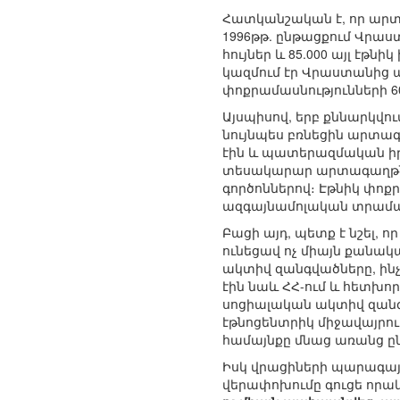
Հատկանշական է, որ արտա
1996թթ. ընթացքում Վրաստա
հույներ և 85.000 այլ էթնի
կազմում էր Վրաստանից 
փոքրամասնությունների 60
Այսպիսով, երբ քննարկվո
նույնպես բռնեցին արտա
էին և պատերազմական իրա
տեսակարար արտագաղթն ա
գործոններով։ Էթնիկ փոք
ազգայնամոլական տրամադր
Բացի այդ, պետք է նշել, 
ունեցավ ոչ միայն քանակ
ակտիվ զանգվածները, ին
էին նաև ՀՀ-ում և հետխո
սոցիալական ակտիվ զանգ
էթնոցենտրիկ միջավայրո
համայնքը մնաց առանց ը
Իսկ վրացիների պարագայո
վերափոխումը գուցե որա