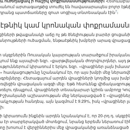
լև ուժեղացավ ի հաշիվ փոքրամասնությունների։
Հետևաբար,
անում արտագաղթից տուժել են հավասարապես բոլոր էթնի
7
ր դրանց պատճառները զուտ սոցիալ-տնտեսական էին
։
լ էթնիկ կամ կրոնական փոքրամասն
րացիների թվաքանակի աճը ոչ թե ծնելիության բարձր ցուցանի
հանրույթների ուծացման, ենթաէթնիկ խմբերի արագ վրացացմ
արի սկզբներին Ռուսական կայսրության տարածքում իրակա
պում ենք այսպիսի եզր. «քարթվելական ժողովուրդներ, այդ 
թյուններում կիրառում է երկու եզր. «վրացիներ լայն իմաս
 հասկացությունը նշանակում էր, որ այս խմբի մեջ ներառվե
մեգրելները։ Հետագայում արդեն վրացիների կողմից այս խ
ռվեցին վրացական ազգի մեջ։ Եթե հետևենք վիճակագրությ
ռելու դեպքում, վրացիների տեսակարար կշիռն ամբողջ Կո
 Բ.Իշխանյանի աշխատության մեջ ներկայացված է «վրացին
կչության հանդեպ. այն կազմում է 9.29%, իսկ «վրացիներ 
ի։
 կիրառումն ինքնին արդեն նշանակում է, որ 20-րդ դ. սկզբի
 էր տարբերակված մոտեցում, նրանց երբեմն ներառում էին 
տը խոսում է վերջիններիս մեջ վրացականից առանձնացած