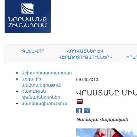
ԳԼԽԱՎՈՐ
ՀՈԴՎԱԾՆԵՐ ԵՎ
ՎԵՐԼՈՒԾՈՒԹՅՈՒՆՆԵՐ
ԻՐԱ
Աշխարհաքաղաքականություն
Ազգային
09.06.2010
անվտանգություն
ՎՐԱՍՏԱՆԸ ՄԻ
Հայության
հիմնախնդիրներ
Տնտեսագիտություն
Թամարա Վարդանյան