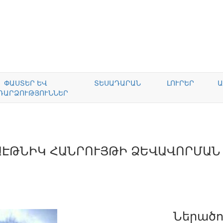
ՓԱՍՏԵՐ ԵՎ
ՏԵՍԱԴԱՐԱՆ
ԼՈՒՐԵՐ
Ա
ԴԱՐՁՈՒԹՅՈՒՆՆԵՐ
ԱԷԹՆԻԿ ՀԱՆՐՈՒՅԹԻ ՁԵՎԱՎՈՐՄԱՆ
Ներածո