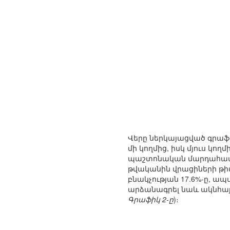
Վերը ներկայացված գրաֆի
մի կողմից, իսկ մյուս կո
պաշտոնական մարդահամար
թվականին վրացիների թիվն
բնակչության 17.6%-ը, ապ
արձանագրել նաև ակնհա
Գրաֆիկ 2-ը
)։