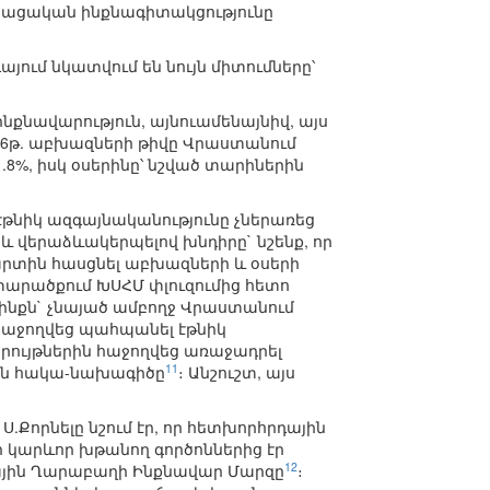
 վրացական ինքնագիտակցությունը
ում նկատվում են նույն միտումները՝
քնավարություն, այնուամենայնիվ, այս
926թ. աբխազների թիվը Վրաստանում
.8%, իսկ օսերինը՝ նշված տարիներին
թնիկ ազգայնականությունը չներառեց
 և վերաձևակերպելով խնդիրը` նշենք, որ
արտին հասցնել աբխազների և օսերի
արածքում ԽՍՀՄ փլուզումից հետո
ինքն` չնայած ամբողջ Վրաստանում
 հաջողվեց պահպանել էթնիկ
նրույթներին հաջողվեց առաջադրել
11
ան հակա-նախագիծը
։ Անշուշտ, այս
Քորնելը նշում էր, որ հետխորհրդային
 կարևոր խթանող գործոններից էր
12
ռնային Ղարաբաղի Ինքնավար Մարզը
։