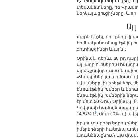
ոչ միայն պահպանվեց, այ
տեսակետները, թե Վրաստ
ներկայացուցիչները, և ո
Այ
Հարկ է նշել, որ էթնիկ վ
հիմնականում այլ էթնիկ 
գուրիացիներ և այլն)։
Օրինակ, դերևս 20-րդ դ
այլ աղբյուրներում հանդի
արժեքավոր ուսումնասիրու
«Վրացիներ լայն իմաստով»
սվանները, իմերեթները, 
ենթաէթնիկ խմբեր և ներա
ենթաէթնիկ խմբերին ներա
էր մոտ 50%-ով։ Օրինակ,
Կովկասի համայն ազգաբնա
9
14.87% է
, մոտ 50%-ով ավել
Երկու տարբեր եզրույթների
իմերեթների հանդեպ առկա
առանձնացնում։ Այս փաս