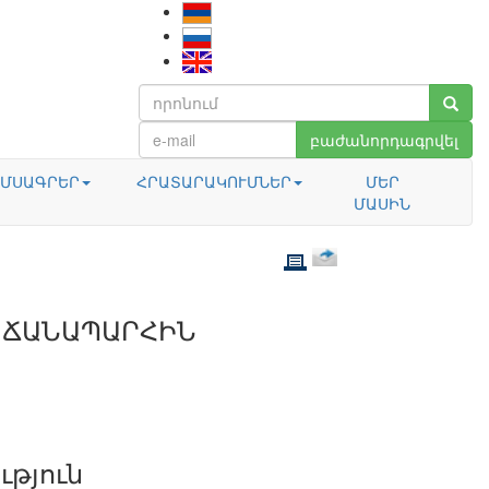
բաժանորդագրվել
ՄՍԱԳՐԵՐ
ՀՐԱՏԱՐԱԿՈՒՄՆԵՐ
ՄԵՐ
ՄԱՍԻՆ
 ՃԱՆԱՊԱՐՀԻՆ
ւթյուն