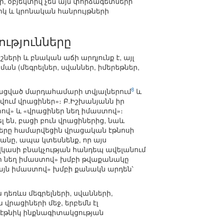
 օբյեկտիվ չեն այն փորձագետների
կ և կրոնական հանրույթների
ությունները
շների և բնական աճի արդյունք է, այլ
ան (մեգրելներ, սվաններ, իմերեթներ,
8
նացված մարդահամարի տվյալներում
և
թվում վրացիներ»։ Բ.Իշխանյանն իր
տով» և «վրացիներ նեղ իմաստով»։
լ են, բացի բուն վրացիներից, նաև
մբերը համարվեցին վրացական էթնոսի
անը, ապա կտեսնենք, որ այս
վկասի բնակչության հանդեպ ավելանում
եր նեղ իմաստով» խմբի թվաքանակը
լայն իմաստով» խմբի քանակն արդեն՝
ն դեռևս մեգրելների, սվանների,
վրացիների մեջ, երբեմն էլ
 էթնիկ ինքնագիտակցության