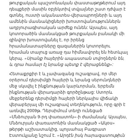
թուրքական պաշտոնական փաստաթղթերում այդ
դեպքերի մասին օբյեկտիվ տվյալներ շատ դժվար է
գտնել, ուստի ականատես-վերապրողների և այդ
ամենին մասնակիցների խոստովանություններն
աղբյուրագիտական արժեք ունեն: Այսպես, այդ
կոտորածին մասնակցած թուրքական բանակի մի
զինվոր խոստովանել է, որ իրենց
հրամանատարները զազաներին կոտորելու
հրաման տալուց առաջ դա հիմնավորել են հետևյալ
կերպ.
«Սրանք հայերին ապաստան տվողներն են,
և դրա համար էլ նրանց պետք է վերացնենք»:
Հետաքրքիր է և չափազանց ուշագրավ, որ մեր
օրերում դերսիմցի հայերի և նրանց սերունդների
մեջ սկսվել է ինքնության կարևորման, երբեմն
ինքնության վերադարձի գործընթաց: Ստորև
մեջբերենք դերսիմցի հայերի ներկայիս վիճակի
վերաբերյալ մի ուշագրավ տեղեկություն, որը գրի է
առնվել 2009թ. Դերսիմում տեղի ունեցած
«Մնձուրյան 9-րդ փառատոն»-ի ժամանակ: Այսպես,
Մնձուրյան փառատոնին մասնակցած «Ակօս»
թերթի աշխատակից, պոլսահայ Բագրատ
Էստուկյանը նշում է.
«Արդէն իսկ հարազատութիւն