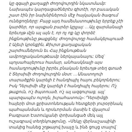
կը զգայի քաղաքի ժողովուրդին նկատմամբ:
Նախապէս կարդացածներէս գիտէի, որ բաւական
շատ էին իր նախնիներուն մէջ հայկական ծագում
ունեցողները: Բայց այդ համեմատութիւնը երբեք չէի
կարծեր, որ այսքան բարձր կըլլայ: …Այլ զարմանալի
երեւոյթ մըն ալ այն է, որ ոչ ոք կը փորձէ
ինքնութիւնը թաքցնել: Ժողովուրդը համակերպուած
է Ալեւի կրօնքին, Քիւրտ քաղաքական
շարժումներուն եւ Հայ ինքնութեան
ամբողջականութեամբ ներկայանալու: Մեզ`
պոլսահայերուս համար, անհասկնալի այս
համադրութիւնը իբրեւ բնական երեւոյթ տեղ գտած
է Տերսիմի ժողովուրդին մօտ: …Անատոլուի
տարածքին կարելի է հանդիպիլ հայու բեկորներու:
Իսկ Դերսիմի մէջ կարելի է հանդիպիլ հայերու: Ո՛չ
թաքուն, ո՛չ ծպտուած, ո՛չ ալ ազգուրաց, այլ`
պարզապէս ուրոյն, իւրահատուկ»:
Դերսիմցի
հայերի մոտ քրիստոնեության հետքերի յուրօրինակ
պահպանման և դրսևորման մասին է վկայում
Բագրատ Էստուկյանի փոխանցած մեկ այլ
ուշագրավ տեղեկությունը. «Մեկը վերնաշապիկի
տակից հանեց շղթայով խաչը և ինձ ցույց տալով`