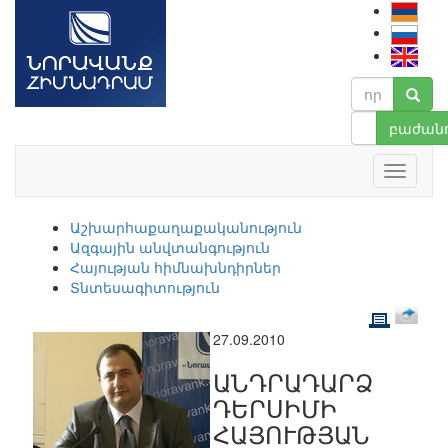
բաժանո
Աշխարհաքաղաքականություն
Ազգային անվտանգություն
Հայության հիմնախնդիրներ
Տնտեսագիտություն
27.09.2010
ԱՆԴՐԱԴԱՐՁ
ԴԵՐՍԻՄԻ
ՀԱՅՈՒԹՅԱՆ