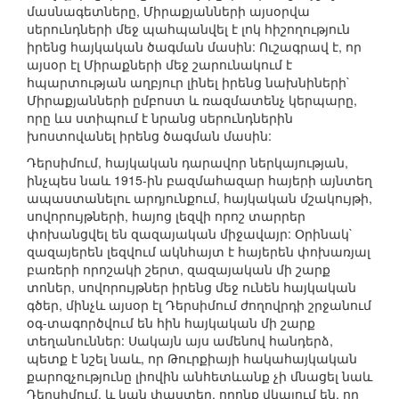
մասնագետները, Միրաքյանների այսօրվա
սերունդների մեջ պահպանվել է լոկ հիշողություն
իրենց հայկական ծագման մասին: Ուշագրավ է, որ
այսօր էլ Միրաքների մեջ շարունակում է
հպարտության աղբյուր լինել իրենց նախնիների`
Միրաքյանների ըմբոստ և ռազմատենչ կերպարը,
որը ևս ստիպում է նրանց սերունդներին
խոստովանել իրենց ծագման մասին:
Դերսիմում, հայկական դարավոր ներկայության,
ինչպես նաև 1915-ին բազմահազար հայերի այնտեղ
ապաստանելու արդյունքում, հայկական մշակույթի,
սովորույթների, հայոց լեզվի որոշ տարրեր
փոխանցվել են զազայական միջավայր: Օրինակ`
զազայերեն լեզվում ակնհայտ է հայերեն փոխառյալ
բառերի որոշակի շերտ, զազայական մի շարք
տոներ, սովորույթներ իրենց մեջ ունեն հայկական
գծեր, մինչև այսօր էլ Դերսիմում ժողովրդի շրջանում
օգ-տագործվում են հին հայկական մի շարք
տեղանուններ: Սակայն այս ամենով հանդերձ,
պետք է նշել նաև, որ Թուրքիայի հակահայկական
քարոզչությունը լիովին անհետևանք չի մնացել նաև
Դերսիմում, և կան փաստեր, որոնք վկայում են, որ