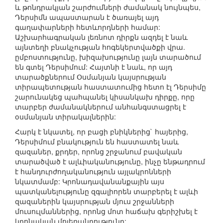
և թոնդրակյան շարժումների ժամանակ նույնպես,
Դերսիմն ապաստարան է ծառայել այդ
գաղափարների հետևորդների համար:
Աշխարհագրական լեռնոտ դիրքն ազդել է նաև
այնտեղի բնակչության հոգեկերտվածքի վրա.
ըմբոստությունը, խիզախությունը լայն տարածում
են գտել Դերսիմում: Հայտնի է նաև, որ այդ
տարածքներում Օսմանյան կայսրության
տիրապետության հաստատումից հետո էլ Դերսիմը
շարունակեց պահպանել կիսանկախ դիրքը, որը
տարբեր ժամանակներում անհանգստացրել է
օսմանյան տիրակալներին:
Հարկ է նկատել, որ բացի բնիկներից` հայերից,
Դերսիմում բնակություն են հաստատել նաև
զազաներ, քրդեր, որոնց շրջանում բավական
տարածված է ալևիականությունը, ինչը ենթադրում
է հանդուրժողականություն այլակրոնների
նկատմամբ: Կրոնադավանանքային այս
պատկանելությունը զգալիորեն տարբերել է ալևի
զազաներին կայսրության մյուս շրջանների
մուսուլմաններից, որոնց մոտ հաճախ գերիշխել է
կրոնական մոլեռանդությունը: