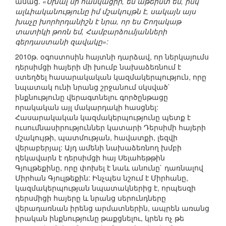
ասաց.
«Սխալ մի հասկացիր, ես աթեիստ եմ, իսկ
ալևիականությունը իմ մշակույթն է, սակայն այս
խաչը խորհրդանիշն է նրա, որ ես Շողակաթ
տատիկի թոռն եմ, Համբարձումյանների
գերդաստանի զավակը»:
2010թ. օգոստոսին հայտնի դարձավ, որ ներկայումս
դերսիմցի հայերի մի խումբ նախաձեռնում է
ստեղծել հասարակական կազմակերպություն, որը
նպատակ ունի նրանց շրջանում սկսված`
ինքնությունը վերագտնելու գործընթացը
որակական այլ մակարդակի հասցնել:
Հասարակական կազմակերպությունը պետք է
ուսումնասիրություններ կատարի Դերսիմի հայերի
մշակույթի, պատմության, հավատքի, լեզվի
վերաբերյալ: Այդ ամենի նախաձեռնող խմբի
ղեկավարն է դերսիմցի հայ Սելահեթթին
Գյուլթեքինը, որը փոխել է նաև անունը` դառնալով
Միրհան Գյուլթեքին: Ինչպես նշում է Միրհանը,
կազմակերպության նպատակներից է, որպեսզի
դերսմիցի հայերը և նրանց սերունդները
վերադառնան իրենց արմատներին, ապրեն առանց
իրական ինքնությունը թաքցնելու, կրեն ոչ թե