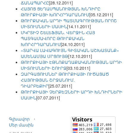
ՃԱՆԱՊԱՐՀԸ
[28.12.2011]
ՀԱՅՈՑ ՑԵՂԱՍՊԱՆՈՒԹՅԱՆ ԽՆԴԻՐԸ
ԹՈՒՐՔԻԱՅԻ ԽՈՐՀՐԴԱՐԱՆՈՒՄ
[05.12.2011]
ԹՈՒՐՔԱԿԱՆ ԱՐԴԻ ՊԱՏՄԱԳՐՈՒԹՅԱՆ ՈՐՈՇ
ՄԻՏՈՒՄՆԵՐԻ ՄԱՍԻՆ
[14.11.2011]
ՄԿՐՏԻՉ ՇԵԼԵՖՅԱՆ. ՎԵՐՋԻՆ ՀԱՅ
ՊԱՏԳԱՄԱՎՈՐԸ ԹՈՒՐՔԱԿԱՆ
ԽՈՐՀՐԴԱՐԱՆՈՒՄ
[24.10.2011]
«ՏԱՐՎԱ ԼԱՎԱԳՈՒՅՆ ԳԻՏԱԿԱՆ ԱՇԽԱՏԱՆՔ»
ԱՄԵՆԱՄՅԱ ՄՐՑՈՒՅԹ
[12.10.2011]
ԹՈՒՐՔԻԱՅԻ ԷԹՆՈՔԱՂԱՔԱԿԱՆՈՒԹՅԱՆ ԱՐԴԻ
ՄԻՏՈՒՄՆԵՐԻ ՇՈՒՐՋ
[03.10.2011]
ԶԱՐԳԱՑՈՒՄՆԵՐ ԹՈՒՐՔԻԱՅԻ ՈՒԾԱՑԱԾ
ՀԱՅՈՒԹՅԱՆ ՇՐՋԱՆՈՒՄ.
ԴԻԱՐԲԵՔԻՐ
[25.07.2011]
ԹՈՒՐՔԻԱՅԻ ՉԵՐՔԵԶՆԵՐԻ ԱՐԴԻ ԽՆԴԻՐՆԵՐԻ
ՄԱՍԻՆ
[07.07.2011]
Գլխավոր
⋅
Մեր մասին