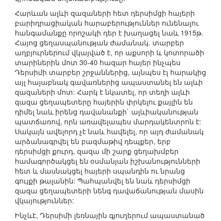
Հարևան ալևի զազաների հետ դերսիմցի հայերի
բարիդրացիական հարաբերություններ ունենալու
հանգամանքը որոշակի դեր է խաղացել նաև 1915թ.
Հայոց ցեղասպանության ժամանակ. տարբեր
աղբյուրներում վկայված է, որ աքսորի և կոտորածի
տարիներին մոտ 30-40 հազար հայեր ինչպես
Դերսիմի տարբեր շրջաններից, այնպես էլ հարակից
այլ հայաբնակ գավառներից ապաստանել են ալևի
զազաների մոտ: Հարկ է նկատել, որ տեղի ալևի
զազա ցեղապետերը հայերին փրկելու քայլին են
դիմել նաև իրենց դավանանքի` ալևիականության
պատճառով, որն առավելապես մարդակենտրոն է:
Սակայն ավելորդ չէ նաև հավելել, որ այդ ժամանակ
արձանագրվել են բազմաթիվ դեպքեր, երբ
դերսիմցի քուրդ, զազա մի շարք ցեղախմբեր
համագործակցել են օսմանյան իշխանությունների
հետ և մասնակցել հայերի սպանդին ու նրանց
գույքի թալանին: Պահպանվել են նաև դերսիմցի
զազա ցեղապետերի նենգ դավաճանության մասին
վկայություններ:
Ինչևէ, Դերսիմի լեռնային գյուղերում ապաստանած