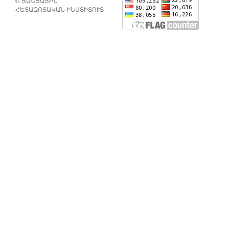
© ՑԱՆՑԱՅԻՆ
ՀԵՏԱԶՈՏԱԿԱՆ ԻՆՍՏԻՏՈՒՏ