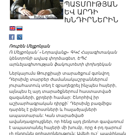
ՊԱՏՄՈՒԹՅԱՆ
ԵՎ ԱՐԴԻ
ԽՆԴԻՐՆԵՐԻՆ
Ռուբեն Մելքոնյան
Ռ.Մելքոնյան՝ «Նորավանք» ԳԿՀ Հայագիտական
կենտրոնի ավագ փորձագետ, ԵՊՀ
արևելագիտության ֆակուլտետի փոխդեկան
Ներկայումս Թուրքիայի տարածքում գտնվող
Դերսիմը տարբեր ժամանակաշրջաններում
յուրահատուկ տեղ է զբաղեցրել ինչպես հայերի,
այնպես էլ այդ տարածքներում հաստատված
զազաների, քրդերի համար: Շնորհիվ իր
աշխարհագրական դիրքի` Դերսիմը բազմիցս
դարձել է ըմբոստների և հալածյալների
ապաստարան: Կան տարածված
ավանդազրույցներ, որ հենց այդ լեռնոտ գավառում
է ապաստանել հայերի մի խումբ, որը 4-րդ դարում
չի ընդունել քրիստոնեություն: Ավելի ուշ` պավլիկյան