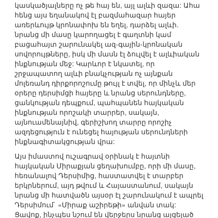
կասկածյալները ոչ թե հայ են, այլ ալևի զազա: Ահա
հենց այս եղանակով էլ բազմահազար հայեր
առերևույթ կրոնափոխ են եղել, դարձել ալևի.
նրանց մի մասը կարողացել է գաղտնի կամ
բացահայտ շարունակել ազ-գային-կրոնական
սովորույթները, իսկ մի մասն էլ ձուլվել է ալևիական
ինքնության մեջ: Կարևոր է նկատել, որ
շրջապատող ալևի բնակչության ոչ այնքան
մոլեռանդ դիրքորոշումը թույլ է տվել, որ մինչև մեր
օրերը դերսիմցի հայերը և նրանց սերունդները,
ցանկության դեպքում, պահպանեն հայկական
ինքնության որոշակի տարրեր, սակայն,
այնուամենայնիվ, գերիշխող տարրը որոշիչ
ազդեցություն է ունեցել հայության սերունդների
ինքնագիտակցության վրա:
Այս իմաստով ուշագրավ օրինակ է հայտնի
հայկական Միրաքյան ցեղախումբը, որի մի մասը,
հեռանալով Դերսիմից, հաստատվել է տարբեր
երկրներում, այդ թվում և Հայաստանում, սակայն
նրանց մի հատվածն այսօր էլ շարունակում է ապրել
Դերսիմում` «Միրաք աշիրեթի» անվան տակ:
Ցավոք, ինչպես նշում են վերջերս նրանց այցելած