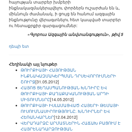
հայության տարբեր խմբերի
ինքնակազմակերպվելու փորձերն ուշարժան են և,
միևնույն ժամանակ, ի ցույց են հանում ազգային
ինքնությունը վերագտնելու հետ կապված տարբեր
ու հետաքրքիր զարգացումներ:
«Գլոբուս Ազգային անվտանգություն», թիվ 5
դեպի ետ
Հեղինակի այլ նյութեր
ԹՈՒՐՔԻԱՅԻ ՀԱՅՈՒԹՅԱՆ
ԻՆՔՆԱԿԱԶՄԱԿԵՐՊՄԱՆ ԴՐՍԵՎՈՐՈՒՄՆԵՐԻ
ՇՈՒՐՋ
[31.05.2012]
ՀԱՅՈՑ ՑԵՂԱՍՊԱՆՈՒԹՅԱՆ ԽՆԴԻՐԸ ԵՎ
ԹՈՒՐՔԻԱՅԻ ՔԱՂԱՔԱԿԱՆՈՒԹՅԱՆ ԱՐԴԻ
ՄԻՏՈՒՄՆԵՐԸ
[14.05.2012]
ԹՈՒՐՔԻԱՅԻ ԻՍԼԱՄԱՑՎԱԾ ՀԱՅԵՐԻ ԹԵՄԱՅԻ
ՈՒՍՈՒՄՆԱՍԻՐՈՒԹՅՈՒՆԸ. ԽՆԴԻՐՆԵՐ ԵՎ
ՀԵՌԱՆԿԱՐՆԵՐ
[12.04.2012]
ՎԵՐԱԴԱՐՁԸ ԱՐՄԱՏՆԵՐԻՆ ՀԱՃԱԽ ԲԱՑՈՒՄ Է
ՀԱՅՐԵՆԱԴԱՐՁՈՒԹՅԱՆ