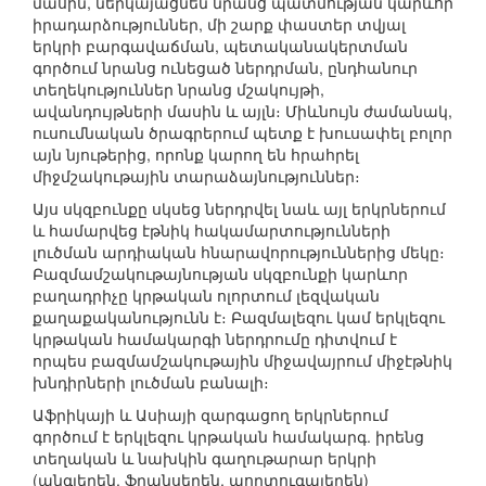
մասին, ներկայացնեն նրանց պատմության կարևոր
իրադարձություններ, մի շարք փաստեր տվյալ
երկրի բարգավաճման, պետականակերտման
գործում նրանց ունեցած ներդրման, ընդհանուր
տեղեկություններ նրանց մշակույթի,
ավանդույթների մասին և այլն։ Միևնույն ժամանակ,
ուսումնական ծրագրերում պետք է խուսափել բոլոր
այն նյութերից, որոնք կարող են հրահրել
միջմշակութային տարաձայնություններ։
Այս սկզբունքը սկսեց ներդրվել նաև այլ երկրներում
և համարվեց էթնիկ հակամարտությունների
լուծման արդիական հնարավորություններից մեկը։
Բազմամշակութայնության սկզբունքի կարևոր
բաղադրիչը կրթական ոլորտում լեզվական
քաղաքականությունն է։ Բազմալեզու կամ երկլեզու
կրթական համակարգի ներդրումը դիտվում է
որպես բազմամշակութային միջավայրում միջէթնիկ
խնդիրների լուծման բանալի։
Աֆրիկայի և Ասիայի զարգացող երկրներում
գործում է երկլեզու կրթական համակարգ. իրենց
տեղական և նախկին գաղութարար երկրի
(անգլերեն, ֆրանսերեն, պորտուգալերեն)