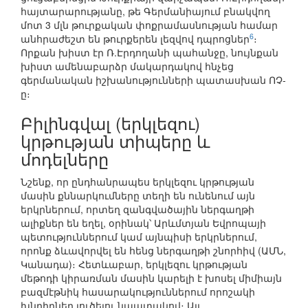
հայտարարությանը, թե Գերմանիայում բնակվող
մոտ 3 մլն թուրքական փոքրամասնության համար
6
անհրաժեշտ են թուրքերեն լեզվով դպրոցներ
։
Որքան խիստ էր Ռ.Էրդողանի պահանջը, նույնքան
խիստ ամենաբարձր մակարդակով հնչեց
գերմանական իշխանությունների պատասխան ՈՉ-
ը։
Բիլինգվալ (երկլեզու)
կրթության տիպերը և
մոդելները
Նշենք, որ ընդհանրապես երկլեզու կրթության
մասին քննարկումները տեղի են ունենում այն
երկրներում, որտեղ զանգվածային ներգաղթի
ալիքներ են եղել, օրինակ՝ Արևմտյան Եվրոպայի
պետություններում կամ այնպիսի երկրներում,
որոնք ձևավորվել են հենց ներգաղթի շնորհիվ (ԱՄՆ,
Կանադա)։ Հետևաբար, երկլեզու կրթության
մեթոդի կիրառման մասին կարելի է խոսել միմիայն
բազմէթնիկ հասարակություններում որոշակի
խնդիրներ լուծելու նպատակով։ Այլ