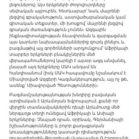
լեզուներով։ Այս երկրների ժողովուրդները
սեփական այբուբեն, հետևաբար՝ նաև մայրենի
լեզվով գրականություն, աստվածաբանական կամ
գիտական տեքստեր, մի խոսքով՝ մայրենի լեզվով
գրական ժառանգություն չունեն։ Ազգային
ինքնագիտակցության ձևավորման և զարգացման
այս կարևոր նախապայմաններից զուրկ լինելու և
բազմաթիվ այլ գործոնների արդյունքում՝ Աֆրիկայի
տարբեր երկրների բնակիչներին մեծ
վերապահումներով կարելի է այսօր ազգ անվանել,
չնայած այդ երկրները ՄԱԿ անդամ են
հանդիսանում (իսկ ՄԱԿ հապավումը նշանակում է
Միավորված Ազգերի Կազմակերպություն, այլ ոչ թե,
ասենք՝ Միավորված Պետությունների)։
Բազմամշակութայնության խնդիրը բավական
արդիական է Արևմտյան Եվրոպայում, քանի որ
վերջին տասնամյակներին դեպի Արևմուտք մեծ
ներգաղթ տեղի ունեցավ Աֆրիկայի և Ասիայի
երկրներից։ Չնայած դրան, օրինակ, Գերմանիայի
իշխանությունները և բոլոր քաղաքական
կուսակցությունները կատաղի դիմադրություն
ցուցաբերեցին Թուրքիայի վարչապետ Ռ.Էրդողանի