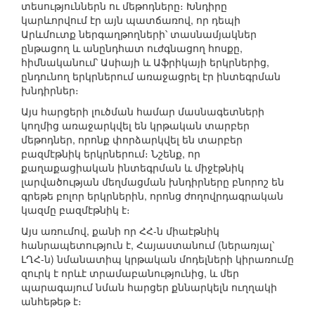
տեսություններն ու մեթոդները։ Խնդիրը
կարևորվում էր այն պատճառով, որ դեպի
Արևմուտք ներգաղթողների՝ տասնամյակներ
ընթացող և անընդհատ ուժգնացող հոսքը,
հիմնականում՝ Ասիայի և Աֆրիկայի երկրներից,
ընդունող երկրներում առաջացրել էր ինտեգրման
խնդիրներ։
Այս հարցերի լուծման համար մասնագետների
կողմից առաջարկվել են կրթական տարբեր
մեթոդներ, որոնք փորձարկվել են տարբեր
բազմէթնիկ երկրներում։ Նշենք, որ
քաղաքացիական ինտեգրման և միջէթնիկ
լարվածության մեղմացման խնդիրները բնորոշ են
գրեթե բոլոր երկրներին, որոնց ժողովրդագրական
կազմը բազմէթնիկ է։
Այս առումով, քանի որ ՀՀ-ն միաէթնիկ
հանրապետություն է, Հայաստանում (ներառյալ՝
ԼՂՀ-ն) նմանատիպ կրթական մոդելների կիրառումը
զուրկ է որևէ տրամաբանությունից, և մեր
պարագայում նման հարցեր քննարկելն ուղղակի
անհեթեթ է։