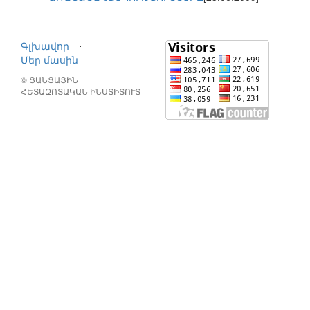
Գլխավոր
⋅
Մեր մասին
© ՑԱՆՑԱՅԻՆ
ՀԵՏԱԶՈՏԱԿԱՆ ԻՆՍՏԻՏՈՒՏ