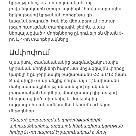
կրթության ոչ թե առարկայական, այլ
բովանդակային տիպը, այսինքն՝ հավասարապես
երկու լեզվով կրթական գործընթացի
կազմակերպումը։ Իսկ ինչ վերաբերում է օտար
լեզվի ուսուցման տարիքային շեմին, ապա
ներկայացված 4 մոդելներից ընդունելի են միայն 3-
րդ և 4-րդ տարբերակները։
Ամփոփում
Այսպիսով, ժամանակակից բազմամշակութային
կրթական մոդելների հարուստ միջազգային փորձը
կարելի է ընդօրինակել բացառապես ՀՀ և ԼՂՀ (նաև
Ջավախքի) տարածքից դուրս, այն էլ՝ նախապես
մանրամասն քննության առնելով դրական և
բացասական կողմերը, միանշանակ կիրառելով
ներկայացված տիպերից և մոդելներից
ազգապահպան ամենամեծ ներուժն ունեցող
մեթոդները։
Չնայած գլոբալացման գործընթացներին,
այնուամենայնիվ, ազգային ինքնագիտակցության
հիմքը 21-րդ դարում էլ շարունակում է մնալ