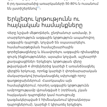
6-րդ դասարանից առարկաների 50-80%-ն ուսանում
11
են լատիշերենով
։
Երկլեզու կրթությունն ու
հայկական համայնքները
Վերը նշված մեթոդներն, ընդհանուր առմամբ, ի
տարբերություն ազգային կրթություն ապահովող
ազգային դպրոցի, կոչված են սպասարկելու
համահարթեցման համաշխարհային
գործընթացները և ձևավորելու ազգային դիմագծից
զուրկ ինքնություններ, այսպես կոչված,
աշխարհի
քաղաքացիներ։
Երկլեզու կրթության վերը
թվարկված 4 մոդելներից կարելի է առանձնացնել
վերջին երկուսը, որոնք կարելի է փորձարարական
մակարդակով իրականացնել սփյուռքի որոշ
գաղթօջախներում։ Հատկապես այն
համայնքներում, որտեղ ազգային կրթությունն
ամբողջությամբ վտանգված է (օրինակ, չկան
հայկական դպրոցներ կամ ուսուցումը
կազմակերպված է հիմնականում կիրակնօրյա
դպրոցներում), կարելի է կիրառել երկլեզու