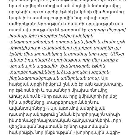
հրաժարվեցին անգլիական մոդելի նմանակումից,
որոշեցին, որ տարբեր էթնիկ խմբերի միաձուլումից
կարելի է ստանալ բոլորովին նոր տիպի ազգ՝
ամերիկյան։ Կրթության և դաստիարակության այս
ռազմավարությունը ենթադրում էր
դպրոցի միջոցով
համախմբել տարբեր էթնիկ խմբերին
անգլոսաքսոնական բողոքական լեզվի և մշակույթի
միջուկի շուրջ՝ ավելացնելով տարբեր տարրեր այլ
էթնիկ միավորումներից և ստանալ նոր ազգ։ ԱՄՆ-ը
պետք է դառնար ձուլող կաթսա, որի մեջ պետք է
վերանային ազգային, մշակութային, էթնիկ
տարբերությունները և ձևավորվեր ազգային
ինքնագիտակցության ամերիկյան տիպ։
Այս
հայեցակարգի հիմքում ընկած էր այն գաղափարը,
որ էթնոսների և ռասաների միախառնումից
առաջանում է «նոր ռասա, որը կմիավորի իր մեջ
հին արժեքները, տարբերություններն ու
ավանդույթները»։ Այս առումով ամերիկյան
դաստիարակությունը նման է խորհրդային տիպի
ինտերնացիոնալիստական գաղափարներին, որի
վերջնական նպատակն էր նոր պատմական
հանրույթի, նոր ինքնության՝ «խորհրդային ազգի»