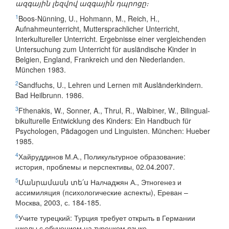
ազգային լեզվով ազգային դպրոցը։
1
Boos-Nünning, U., Hohmann, M., Reich, H.,
Aufnahmeunterricht, Muttersprachlicher Unterricht,
Interkultureller Unterricht. Ergebnisse einer vergleichenden
Untersuchung zum Unterricht für ausländische Kinder in
Belgien, England, Frankreich und den Niederlanden.
München 1983.
2
Sandfuchs, U., Lehren und Lernen mit Ausländerkindern.
Bad Heilbrunn. 1986.
3
Fthenakis, W., Sonner, A., Thrul, R., Walbiner, W., Bilingual-
bikulturelle Entwicklung des Kinders: Ein Handbuch für
Psychologen, Pädagogen und Linguisten. München: Hueber
1985.
4
Хайруддинов М.А., Поликультурное образование:
история, проблемы и перспективы, 02.04.2007.
5
Մանրամասն տե՛ս Налчаджян А., Этногенез и
ассимиляция (психологические аспекты), Ереван –
Москва, 2003, с. 184-185.
6
Учите турецкий: Турция требует открыть в Германии
школы с обучением на турецком языке,