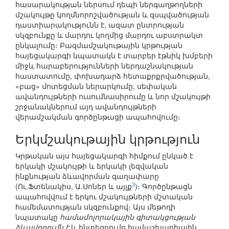
հասարակության ներսում դեպի ներգաղթողների
մշակույթը կողմնորոշվածության և զսպվածության
դաստիարակությունն է, ազատ ընտրության
սկզբունքը և մարդու կողմից մարդու աբստրակտ
ընկալումը։ Բազմամշակութային կրթության
հայեցակարգի նպատակն է տարբեր էթնիկ խմբերի
միջև հարաբերությունների ներդաշնակության
հաստատումը, փոխադարձ հետաքրքրվածության,
«բաց» մոտեցման ներարկումը, սեփական
ավանդույթների ուսումնասիրումը և նոր մշակույթի
շրջանակներում այդ ավանդույթների
վերամշակման գործընթացի ապահովումը։
Երկմշակութային կրթություն
Կրթական այս հայեցակարգի հիմքում ընկած է
երկակի մշակույթի և երկակի լեզվական
ինքնության ձևավորման գաղափարը
3
(Ու.Ֆտենակիս, Ա.Սոներ և այլք
)։ Գործընթացն
ապահովվում է երկու մշակույթների մշտական
համեմատության սկզբունքով։ Այս մեթոդի
նպատակը
համամոլորակային գիտակցության
ձևավորումն է
և ինտեգրումը համաշխարհային