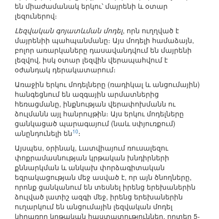
են միաժամանակ երկու՝ մայրենի և օտար
լեզուներով։
Լեզվական գոյատևման մոդել
, որն ուղղված է
մայրենիի պահպանմանը։ Այս մոդելի համաձայն,
բոլոր առարկաները դասավանդվում են մայրենի
լեզվով, իսկ օտար լեզվին վերապահվում է
օժանդակ դերակատարում։
Առաջին երկու մոդելները (ռադիկալ և անցումային)
հանգեցնում են ազգային արմատներից
հեռացմանը, ինքնության վերափոխմանն ու
ձուլմանն այլ հանրույթին։ Այս երկու մոդելները
ցանկացած պարագայում (նաև սփյուռքում)
10
անընդունելի են
։
Այսպես, օրինակ, Լատվիայում ռուսալեզու
փոքրամասնության կրթական խնդիրների
քննարկման և անկախ փորձագիտական
եզրակացության մեջ ասված է, որ այն ծնողները,
որոնք ցանկանում են տեսնել իրենց երեխաներին
ձուլված լատիշ ազգի մեջ, իրենց երեխաներին
ուղարկում են անցումային լեզվական մոդել
կիրառող կրթական հաստատություններ, որտեղ 5-