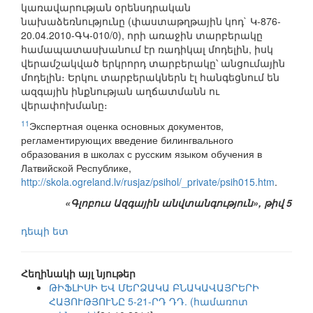
կառավարության օրենսդրական
նախաձեռնությունը (փաստաթղթային կոդ` Կ-876-
20.04.2010-ԳԿ-010/0), որի առաջին տարբերակը
համապատասխանում էր ռադիկալ մոդելին, իսկ
վերամշակված երկրորդ տարբերակը՝ անցումային
մոդելին։ Երկու տարբերակներն էլ հանգեցնում են
ազգային ինքնության աղճատմանն ու
վերափոխմանը։
11
Экспертная оценка основных документов,
регламентирующих введение билингвального
образования в школах с русским языком обучения в
Латвийской Республике,
http://skola.ogreland.lv/rusjaz/psihol/_private/psih015.htm
.
«Գլոբուս Ազգային անվտանգություն», թիվ 5
դեպի ետ
Հեղինակի այլ նյութեր
ԹԻՖԼԻՍԻ ԵՎ ՄԵՐՁԱԿԱ ԲՆԱԿԱՎԱՅՐԵՐԻ
ՀԱՅՈՒԹՅՈՒՆԸ 5-21-ՐԴ ԴԴ. (համառոտ