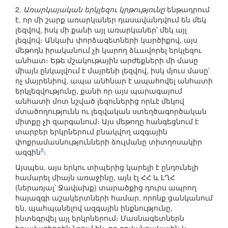
2.
Առարկայական երկլեզու կրթությունը
ենթադրում
է, որ մի շարք առարկաներ դասավանդվում են մեկ
լեզվով, իսկ մի քանի այլ առարկաներ՝ մեկ այլ
լեզվով։ Անկախ փորձագետների կարծիքով, այս
մեթոդն իրականում չի կարող ձևավորել երկլեզու
անհատ։ Եթե մշակութային արժեքների մի մասը
միայն ընկալվում է մայրենի լեզվով, իսկ մյուս մասը՝
ոչ մայրենիով, ապա անհնար է ապահովել անհատի
երկլեզվությունը, քանի որ այս պարագայում
անհատի մոտ նշված լեզուներից որևէ մեկով
մտածողությունն ու լեզվական ստեղծագործական
միտքը չի զարգանում։ Այս մեթոդը հանգեցնում է
տարբեր երկրներում բնակվող ազգային
փոքրամասնությունների ձուլմանը տիտղոսակիր
8
ազգին
։
Այսպես, այս երկու տիպերից կարելի է ընդունելի
համարել միայն առաջինը, այն էլ ՀՀ և ԼՂՀ
(ներառյալ՝ Ջավախք) տարածքից դուրս ապրող
հայազգի աշակերտների համար, որոնք ցանկանում
են, պահպանելով ազգային ինքնությունը,
ինտեգրվել այլ երկրներում։ Մասնագետներն