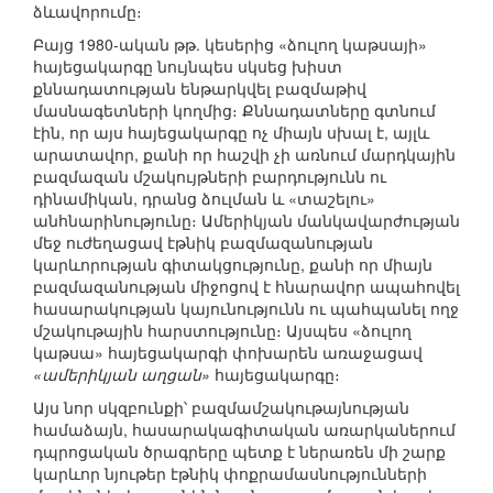
ձևավորումը։
Բայց 1980-ական թթ. կեսերից «ձուլող կաթսայի»
հայեցակարգը նույնպես սկսեց խիստ
քննադատության ենթարկվել բազմաթիվ
մասնագետների կողմից։ Քննադատները գտնում
էին, որ այս հայեցակարգը ոչ միայն սխալ է, այլև
արատավոր, քանի որ հաշվի չի առնում մարդկային
բազմազան մշակույթների բարդությունն ու
դինամիկան, դրանց ձուլման և «տաշելու»
անհնարինությունը։ Ամերիկյան մանկավարժության
մեջ ուժեղացավ էթնիկ բազմազանության
կարևորության գիտակցությունը, քանի որ միայն
բազմազանության միջոցով է հնարավոր ապահովել
հասարակության կայունությունն ու պահպանել ողջ
մշակութային հարստությունը։ Այսպես «ձուլող
կաթսա» հայեցակարգի փոխարեն առաջացավ
«ամերիկյան աղցան»
հայեցակարգը։
Այս նոր սկզբունքի՝ բազմամշակութայնության
համաձայն, հասարակագիտական առարկաներում
դպրոցական ծրագրերը պետք է ներառեն մի շարք
կարևոր նյութեր էթնիկ փոքրամասնությունների