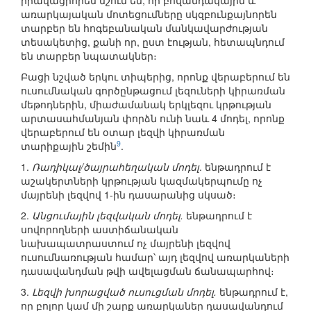
իրավացիորեն նշում են, որ բովանդակային և
առարկայական մոտեցումները սկզբունքայնորեն
տարբեր են հոգեբանական մանկավարժության
տեսակետից, քանի որ, ըստ էության, հետապնդում
են տարբեր նպատակներ։
Բացի նշված երկու տիպերից, որոնք վերաբերում են
ուսումնական գործընթացում լեզուների կիրառման
մեթոդներին, միաժամանակ երկլեզու կրթության
արտասահմանյան փորձն ունի նաև 4 մոդել, որոնք
վերաբերում են օտար լեզվի կիրառման
9
տարիքային շեմին
.
1.
Ռադիկալ/ծայրահեղական մոդել
. ենթադրում է
աշակերտների կրթության կազմակերպումը ոչ
մայրենի լեզվով 1-ին դասարանից սկսած։
2.
Անցումային լեզվական մոդել.
ենթադրում է
սովորողների աստիճանական
նախապատրաստում ոչ մայրենի լեզվով
ուսումնառության համար՝ այդ լեզվով առարկաների
դասավանդման թվի ավելացման ճանապարհով։
3.
Լեզվի խորացված ուսուցման մոդել.
ենթադրում է,
որ բոլոր կամ մի շարք առարկաներ դասավանդում