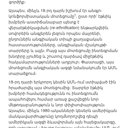
գործիք։
Այսպես, մինչև 18-րդ դարն իշխում էր անգլո-
5
կոնֆորմիստական մոտեցումը
, ըստ որի՝ էթնիկ
խմբերն աստիճանաբար պետք է
վերաէթնիկացման (
re-ethnification
) ենթարկվեին.
սովորեին անգլերեն լեզուն որպես մայրենի,
ընդունեին անգլիական տիպի քաղաքական
հաստատությունները, անգլիական մշակույթի
տարրերը և այլն։ Բայց այս մոտեցումը ինտեգրման
խնդիրը չլուծեց և շուտով դարձավ միջէթնիկ
հակամարտությունների աղբյուր։ Փաստացի, այս
մոտեցումն անգլիական ազգի նմանակումն էր ԱՄՆ
տարածքում։
18-րդ դարի երկրորդ կեսին ԱՄՆ-ում ստիպված էին
հրաժարվել այս մոտեցումից։ Տարբեր էթնիկ
խմբերի համակեցությունն ու ինտեգրումն
ապահովելու համար առաջ քաշվեցին նոր
մեթոդաբանություն և նոր փիլիսոփայություն։
Այսպես, մինչև 1980-ականների կեսերն ամերիկյան
մանկավարժությունը կողմնորոշվեց դեպի
ամերիկյան ազգի ձևավորման այն հայեցակարգը,
որն ստացավ
«ձուլող կաթսա»
անվանումը։ ԱՄՆ-ում