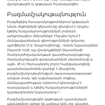
մշակութային և կրթական համակարգին։
Բազմամշակութայնություն
Բազմէթնիկ հասարակություններում կրթական
նման մեթոդների կիրառումը դիտվում է որպես
էթնիկ հակամարտությունների լուծման
արդյունավետ մեխանիզմ։ Ինչպես նշում է
մանկավարժական գիտությունների դոկտոր,
պրոֆեսոր Մ.Ա. Խայրուդինովը, «նման նպատակներ
(նկատի ունի
այլ մշակույթների նկատմամբ
հանդուրժողականութան դաստիարակությունը,
համամարդկային գաղափարների սերմանումը և
այլն– Թ.Վ.
) հետապնդող բոլոր հայեցակարգերը
պայմանականորեն կարելի է միավորել
բազմամշակութայնության (
мультикультурализм
)
անվան տակ։ Այն ավանդական սոցիալ
մանկավարժության ոլորտում կիրառվում է
ռասայական և էթնիկ հակամարտությունների
4
կարգավորման նպատակով»
։
Բազմամշակութային կրթության պատմական
ակունքները սկիզբ են առնում ԱՄՆ-ից։ Այստեղ,