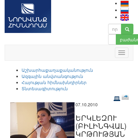
բաժանո
Աշխարհաքաղաքականություն
Ազգային անվտանգություն
Հայության հիմնախնդիրներ
Տնտեսագիտություն
07.10.2010
ԵՐԿԼԵԶՈՒ
(ԲԻԼԻՆԳՎԱԼ)
ԿՐԹՈՒԹՅԱՆ