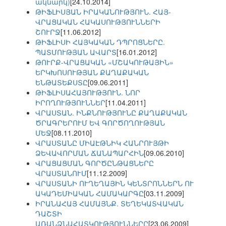
ակնարկ)
[24.10.2014]
ԹԻՖԼԻՍՅԱՆ ԻՐԱԿԱՆՈՒԹՅՈՒՆ. ՀԱՅ-
ՎՐԱՑԱԿԱՆ ՀԱԿԱՍՈՒԹՅՈՒՆՆԵՐԻ
ՇՈՒՐՋ
[11.06.2012]
ԹԻՖԼԻՍԻ ՀԱՅԿԱԿԱՆ ԴՊՐՈՑՆԵՐԸ.
ՊԱՏՄՈՒԹՅԱՆ ԱՎԱՐՏ
[16.01.2012]
ԹՈՒՐՔ-ՎՐԱՑԱԿԱՆ «ՄՇԱԿՈՒԹԱՅԻՆ»
ԵՐԿԽՈՍՈՒԹՅԱՆ ՔԱՂԱՔԱԿԱՆ
ԵՆԹԱՏԵՔՍՏԸ
[09.06.2011]
ԹԻՖԼԻՍԱՀԱՅՈՒԹՅՈՒՆ. ՆՈՐ
ԻՐՈՂՈՒԹՅՈՒՆՆԵՐ
[11.04.2011]
ՎՐԱՍՏԱՆ. ԻՆՔՆՈՒԹՅՈՒՆԸ ՔԱՂԱՔԱԿԱՆ
ԾՐԱԳՐԵՐՈՒՄ ԵՎ ԳՈՐԾՈՂՈՒԹՅԱՆ
ՄԵՋ
[08.11.2010]
ՎՐԱՍՏԱՆԸ ՄԻԱԷԹՆԻԿ ՀԱՆՐՈՒՅԹԻ
ՁԵՎԱՎՈՐՄԱՆ ՃԱՆԱՊԱՐՀԻՆ
[09.06.2010]
ՎՐԱՑԱՑՄԱՆ ԳՈՐԾԸՆԹԱՑՆԵՐԸ
ՎՐԱՍՏԱՆՈՒՄ
[11.12.2009]
ՎՐԱՍՏԱՆԻ ՈՒՂԵՂԱՅԻՆ ԿԵՆՏՐՈՆՆԵՐՆ ՈՒ
ԱԿԱԴԵՄԻԱԿԱՆ ՀԱՄԱԿԱՐԳԸ
[03.11.2009]
ԻՐԱՆԱՀԱՅ ՀԱՄԱՅՆՔ. ՏԵՂԵԿԱՏՎԱԿԱՆ
ԴԱՇՏԻ
ԱՌԱՆՁՆԱՀԱՏԿՈՒԹՅՈՒՆՆԵՐԸ
[23.06.2009]