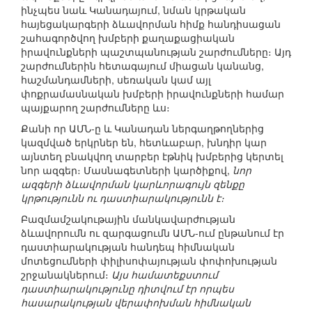
ինչպես նաև Կանադայում, նման կրթական
հայեցակարգերի ձևավորման հիմք հանդիսացան
շահագործվող խմբերի քաղաքացիական
իրավունքների պաշտպանության շարժումները։ Այդ
շարժումներին հետագայում միացան կանանց,
հաշմանդամների, սեռական կամ այլ
փոքրամասնական խմբերի իրավունքների համար
պայքարող շարժումները ևս։
Քանի որ ԱՄՆ-ը և Կանադան ներգաղթողներից
կազմված երկրներ են, հետևաբար, խնդիր կար
այնտեղ բնակվող տարբեր էթնիկ խմբերից կերտել
նոր ազգեր։ Մասնագետների կարծիքով,
նոր
ազգերի ձևավորման կարևորագույն զենքը
կրթությունն ու դաստիարակությունն է։
Բազմամշակութային մանկավարժության
ձևավորումն ու զարգացումն ԱՄՆ-ում ընթանում էր
դաստիարակության հանդեպ հիմնական
մոտեցումների փիլիսոփայության փոփոխության
շրջանակներում։
Այս համատեքստում
դաստիարակությունը դիտվում էր որպես
հասարակության վերափոխման հիմնական