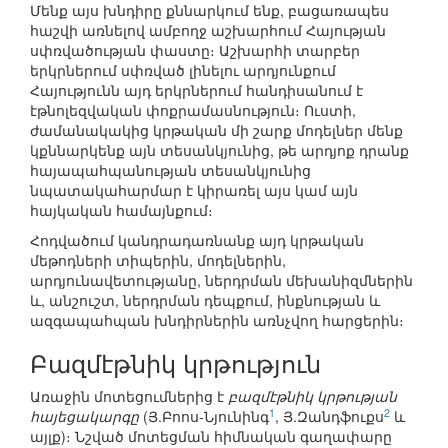
Մենք այս խնդիրը քննարկում ենք, բացառապես
հաշվի առնելով ամբողջ աշխարհում Հայության
սփռվածության փաստը։ Աշխարհի տարբեր
երկրներում սփռված լինելու արդյունքում
Հայությունն այդ երկրներում հանդիսանում է
էթնոլեզվական փոքրամասնություն։ Ուստի,
ժամանակակից կրթական մի շարք մոդելներ մենք
կքննարկենք այն տեսանկյունից, թե արդյոք դրանք
հայապահպանության տեսանկյունից
նպատակահարմար է կիրառել այս կամ այն
հայկական համայնքում։
Հոդվածում կանդրադառնանք այդ կրթական
մեթոդների տիպերին, մոդելներին,
արդյունավետությանը, ներդրման մեխանիզմներին
և, անշուշտ, ներդրման դեպքում, ինքնության և
ազգապահպան խնդիրներին առնչվող հարցերին։
Բազմէթնիկ կրթություն
Առաջին մոտեցումներից է
բազմէթնիկ կրթության
1
2
հայեցակարգը
(Յ.Բոոս-Նյունինգ
, Յ.Զանդֆուքս
և
այլք)։ Նշված մոտեցման հիմնական գաղափարը