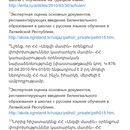
http://lenta.ru/articles/2010/03/30/schulen/
7
Экспертная оценка основных документов,
регламентирующих введение билингвального
образования в школах с русским языком обучения в
Латвийской Республике,
http://skola.ogreland.lv/rusjaz/psihol/_private/psih015.htm
.
8
Նշենք, որ ՀՀ «Լեզվի մասին» օրենքում
փոփոխություններ կատարելու մասին» ՀՀ
կառավարության օրենսդրական
նախաձեռնությունը (փաստաթղթային կոդ` Կ-876-
20.04.2010-ԳԿ-010/0) ենթադրում է 2-րդ մոդելի
ներդրումը ՀՀ-ում, ինչն, իհարկե, մերժելի է
ամբողջությամբ։
9
Экспертная оценка основных документов,
регламентирующих введение билингвального
образования в школах с русским языком обучения в
Латвийской Республике,
http://skola.ogreland.lv/rusjaz/psihol/_private/psih015.htm
.
10
Նորից հիշատակենք ՀՀ «Լեզվի մասին» օրենքում
փոփոխություններ կատարելու մասին» ՀՀ