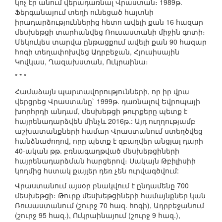
կոչ էր անում վերադառնալ Վրաստան։ 1989թ.
Ֆերգանայում տեղի ունեցած հայտնի
իրադարձություններից հետո ավելի քան 16 հազար
մեսխեթցի տարհանվեց Ռուսաստանի միջին գոտի։
Մեկուկես տարվա ընթացքում ավելի քան 90 հազար
հոգի տեղափոխվեց Ադրբեջան, Հյուսիսային
Կովկաս, Ղազախստան, Ուկրաինա։
* * *
Համաձայն պարտավորությունների, որ իր վրա
վերցրեց Վրաստանը` 1999թ. դառնալով Եվրոպայի
խորհրդի անդամ, մեսխեթցի թուրքերը պետք է
հայրենադարձվեն մինչև 2016թ.: Այդ ուղղությամբ
աշխատանքների համար Վրաստանում ստեղծվեց
հանձնաժողով, որը պետք է զբաղվեր անցյալ դարի
40-ական թթ. բռնագաղթված մեսխեթցիների
հայրենադարձման հարցերով։ Սակայն Թբիլիսիի
կողմից հստակ քայլեր դեռ չեն ուրվագծվում:
Վրաստանում այսօր բնակվում է ընդամենը 700
մեսխեթցի։ Թուրք մեսխեթցիների համայնքներ կան
Ռուսաստանում (շուրջ 70 հազ. հոգի), Ադրբեջանում
(շուրջ 95 հազ.), Ուկրաինայում (շուրջ 9 հազ.),