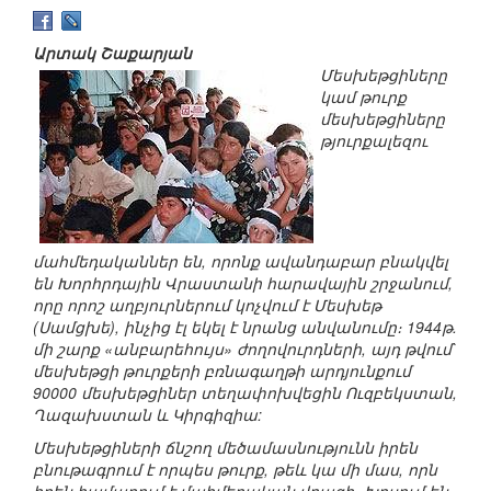
Արտակ Շաքարյան
Մեսխեթցիները
կամ թուրք
մեսխեթցիները
թյուրքալեզու
մահմեդականներ են, որոնք ավանդաբար բնակվել
են Խորհրդային Վրաստանի հարավային շրջանում,
որը որոշ աղբյուրներում կոչվում է Մեսխեթ
(Սամցխե), ինչից էլ եկել է նրանց անվանումը։ 1944թ.
մի շարք «անբարեհույս» ժողովուրդների, այդ թվում`
մեսխեթցի թուրքերի բռնագաղթի արդյունքում
90000 մեսխեթցիներ տեղափոխվեցին Ուզբեկստան,
Ղազախստան և Կիրգիզիա:
Մեսխեթցիների ճնշող մեծամասնությունն իրեն
բնութագրում է որպես թուրք, թեև կա մի մաս, որն