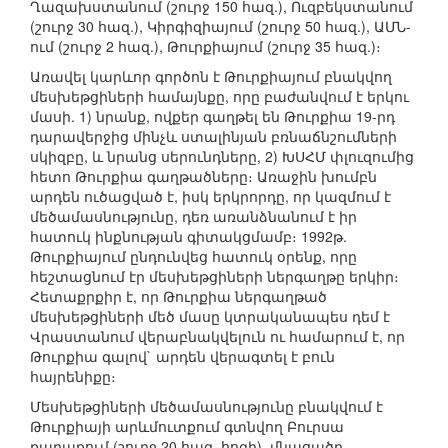
Ղազախստանում (շուրջ 150 հազ.), Ուզբեկստանում
(շուրջ 30 հազ.), Կիրգիզիայում (շուրջ 50 հազ.), ԱՄՆ-
ում (շուրջ 2 հազ.), Թուրքիայում (շուրջ 35 հազ.)։
Առավել կարևոր գործոն է Թուրքիայում բնակվող
մեսխեթցիների համայնքը, որը բաժանվում է երկու
մասի. 1) նրանք, ովքեր գաղթել են Թուրքիա 19-րդ
դարավերջից մինչև ստալինյան բռնաճնշումների
սկիզբը, և նրանց սերունդները, 2) ԽՍՀՄ փլուզումից
հետո Թուրքիա գաղթածները։ Առաջին խումբն
արդեն ուծացված է, իսկ երկրորդը, որ կազմում է
մեծամասնությունը, դեռ առանձնանում է իր
հատուկ ինքնության գիտակցմամբ։ 1992թ.
Թուրքիայում ընդունվեց հատուկ օրենք, որը
հեշտացնում էր մեսխեթցիների ներգաղթը երկիր։
Հետաքրքիր է, որ Թուրքիա ներգաղթած
մեսխեթցիների մեծ մասը կտրականապես դեմ է
Վրաստանում վերաբնակվելուն ու համարում է, որ
Թուրքիա գալով` արդեն վերագտել է բուն
հայրենիքը։
Մեսխեթցիների մեծամասնությունը բնակվում է
Թուրքիայի արևմուտքում գտնվող Բուրսա
քաղաքում (շուրջ 20 հազ. հոգի), մնացածը