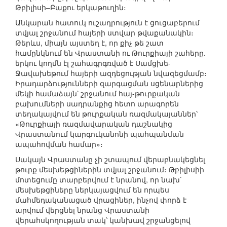
Թբիլիսի–Բաքու երկաթուղին։
Անկարան հատուկ ուշադրություն է ցուցաբերում
տվյալ շրջանում հայերի ստվար թվաքանակին։
Թերևս, միայն այստեղ է, որ քիչ թե շատ
համընկնում են Վրաստանի ու Թուրքիայի շահերը.
երկու կողմն էլ շահագրգռված է Սամցխե-
Ջավախեթում հայերի ազդեցության նվազեցմամբ։
Իրադարձությունների զարգացման սցենարներից
մեկի համաձայն՝ շրջանում հայ-թուրքական
բախումների սադրանքից հետո արագորեն
տեղակայվում են թուրքական ռազմակայաններ՝
«Թուրքիայի ռազմավարական դաշնակից
Վրաստանում կարգուկանոնի պահպանման
ապահովման համար»։
Սակայն Վրաստանը չի շտապում վերաբնակեցնել
թուրք մեսխեթցիներին տվյալ շրջանում։ Թբիլիսիի
մոտեցումը տարբերվում է նրանով, որ նախ`
մեսխեթցիները ներկայացվում են որպես
մահմեդականացած վրացիներ, ինչով փորձ է
արվում վերցնել նրանց Վրաստանի
վերահսկողության տակ՝ կանխավ շրջանցելով