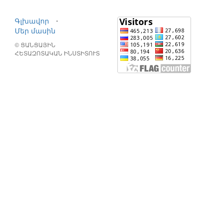
Գլխավոր
⋅
Մեր մասին
© ՑԱՆՑԱՅԻՆ
ՀԵՏԱԶՈՏԱԿԱՆ ԻՆՍՏԻՏՈՒՏ