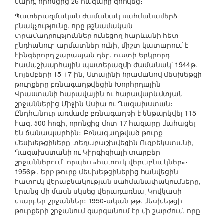
մարդ, որոնցից 26 հազարը զոհվեց։
Պատերազմական ժամանակ սահմանամերձ
բնակչությունը, որը թշնամական
տրամադրություններ ունեցող հարևանի հետ
ընդհանուր արմատներ ունի, միշտ կատարում է
հինգերորդ շարասյան դեր, ուստի Երկրորդ
համաշխարհային պատերազմի ժամանակ՝ 1944թ.
նոյեմբերի 15-17-ին, Ստալինի հրամանով մեսխեթցի
թուրքերը բռնագաղթվեցին Խորհրդային
Վրաստանի հարավային ու հարավարևմտյան
շրջաններից Միջին Ասիա ու Ղազախստան։
Ընդհանուր առմամբ բռնագաղթի է ենթարկվել 115
հազ. 500 հոգի, որոնցից մոտ 17 հազարը մահացել
են ճանապարհին։ Բռնագաղթված թուրք
մեսխեթցիները տեղաբաշխվեցին Ուզբեկստանի,
Ղազախստանի ու Կիրգիզիայի տարբեր
շրջաններում` որպես «հատուկ վերաբնակներ»։
1956թ., երբ թուրք մեսխեթցիներից հանվեցին
հատուկ վերաբնակության սահմանափակումները,
նրանց մի մասն սկսեց վերադառնալ Կովկասի
տարբեր շրջաններ։ 1950-ական թթ. մեսխեթցի
թուրքերի շրջանում զարգանում էր մի շարժում, որը