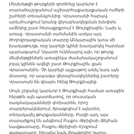
Մեսխեթցի թուրքերի գործոնը կարևոր է
տարածաշրջանում աշխարհաքաղաքական ուժերի
շահերի տեսանկյունից։ Վրաստանի հարավ-
արևմուտքում նրանց վերաբնակեցման խնդիրն
ամենից շատ հետաքրքրում է Թուրքիային։ Նախ և
առաջ, Վրաստանի սահմանին առկա այդ
ժողովրդագրական տարրը Անկարային կտա մի
խաղաթուղթ, որը կարելի կլինի խաղարկել հարմար
պարագայում՝ նկատի ունենալով այն, որ թուրք
մեսխեթցիներն առաջիկա ժամանակաշրջանում
լոյալ կլինեն ավելի շատ Թուրքիային, քան
Վրաստանին։ Չի կարելի աչքաթող անել նաև այն
փաստը, որ ապագա վերաբնակիչներից շատերը
Վրաստան են գնալու հենց Թուրքիայից։
Սույն շրջանը կարևոր է Թուրքիայի համար առաջին
հերթին այն պատճառով, որ ռուսական
ռազմակայանների փոխարեն, որոշ
տարբերակներում, ծրագրվում է այնտեղ
տեղակայել թուրքականները։ Բացի այդ, այս
տարածքով են անցնում Բաքու–Թբիլիսի–Ջեյհան
նավթատարը, Բաքու–Թբիլիսի–Էրզրում
գազատարը, ինչպես նաև ծրագրվող Կարս–