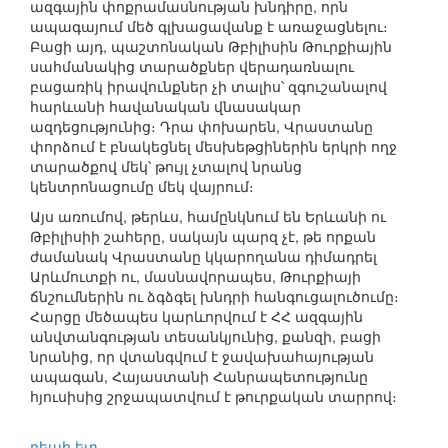
ազգային փոքրամասնության խնդիրը, որն
ապագայում մեծ գլխացավանք է առաջացնելու։
Բացի այդ, պաշտոնական Թբիլիսին Թուրքիային
սահմանակից տարածքներ վերադառնալու
բացառիկ իրավունքներ չի տալիս՝ զգուշանալով
հարևանի հավանական վնասակար
ազդեցությունից։ Դրա փոխարեն, Վրաստանը
փորձում է բնակեցնել մեսխեթցիներին երկրի ողջ
տարածքով մեկ՝ թույլ չտալով նրանց
կենտրոնացումը մեկ վայրում։
Այս առումով, թերևս, համընկնում են Երևանի ու
Թբիլիսիի շահերը, սակայն պարզ չէ, թե որքան
ժամանակ Վրաստանը կկարողանա դիմադրել
Արևմուտքի ու, մասնավորապես, Թուրքիայի
ճնշումներին ու ձգձգել խնդրի հանգուցալուծումը։
Հարցը մեծապես կարևորվում է ՀՀ ազգային
անվտանգության տեսանկյունից, քանզի, բացի
նրանից, որ վտանգվում է ջավախահայության
ապագան, Հայաստանի Հանրապետությունը
հյուսիսից շրջապատվում է թուրքական տարրով։
դեպի ետ