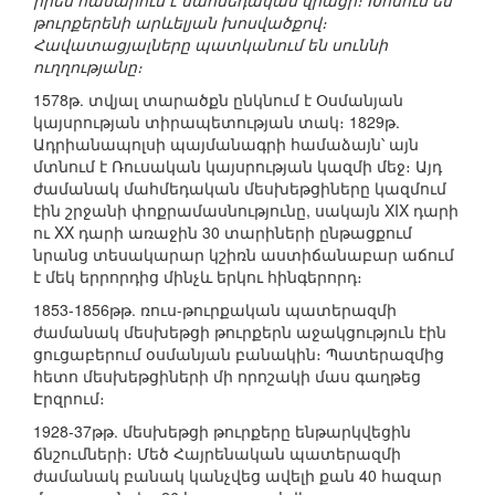
իրեն համարում է մահմեդական վրացի։ Խոսում են
թուրքերենի արևելյան խոսվածքով։
Հավատացյալները պատկանում են սուննի
ուղղությանը։
1578թ. տվյալ տարածքն ընկնում է Օսմանյան
կայսրության տիրապետության տակ։ 1829թ.
Ադրիանապոլսի պայմանագրի համաձայն՝ այն
մտնում է Ռուսական կայսրության կազմի մեջ։ Այդ
ժամանակ մահմեդական մեսխեթցիները կազմում
էին շրջանի փոքրամասնությունը, սակայն XIX դարի
ու XX դարի առաջին 30 տարիների ընթացքում
նրանց տեսակարար կշիռն աստիճանաբար աճում
է մեկ երրորդից մինչև երկու հինգերորդ։
1853-1856թթ. ռուս-թուրքական պատերազմի
ժամանակ մեսխեթցի թուրքերն աջակցություն էին
ցուցաբերում օսմանյան բանակին։ Պատերազմից
հետո մեսխեթցիների մի որոշակի մաս գաղթեց
Էրզրում։
1928-37թթ. մեսխեթցի թուրքերը ենթարկվեցին
ճնշումների։ Մեծ Հայրենական պատերազմի
ժամանակ բանակ կանչվեց ավելի քան 40 հազար