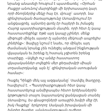
նրանց անասելի հուզում է պատճառել:
«Օրհան
Բաքըր անունով մարդինցի մի երիտասարդ կար,
որի ծնողներից մեկը հայ էր, մյուսը` ասորի, նա
զինվորական ծառայությունը Ստամբուլում էր
անցկացրել, այնտեղ գտել էր հայերի եւ իմացել
Հայոց պատրիարքության մասին, որի հետ էլ կապ
հաստատեցինք: Եթե այդ կապը չլիներ, մենք
միգուցե մինչեւ այսօր էլ այնտեղ մեկուսի ապրելիս
լինեինք»:
Յալիչը նշում է նաեւ, որ մինչեւ այդ
ժամանակ նրանք չեն ունեցել անգամ ինքնության
վկայական եւ իրենք էլ հստակ չգիտեն իրենց
տարիքը.
«Ավելի ուշ անձը հաստատող
վկայականներ տվեցին մեր ցեղախմբի միայն
տղամարդկանց, այն էլ` զինվորական ստուգման
համար»:
Ռաքել Դինքի մեկ այլ ազգականը` Սամվել Յաղըրը,
հավելում է.
«Պատրիարքության հետ կապ
հաստատելուց անմիջապես հետո երեխաներին
կրթություն տալու նպատակով ցանկացան տանել
Ստամբուլ, ես գնացողների առաջին խմբի մեջ էի,
իսկ Ռաքելը` երկրորդ: Սակայն իրավական մի
խնդիր ծագեց. անվտանգության ուժերը