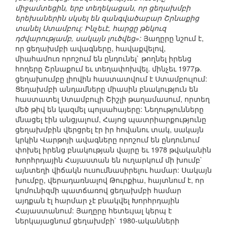
միջամտեցին, երբ տեղեկացան, որ ցեղախմբի
երեխաներին սկսել են զանգվածաբար Շրնաքից
տանել Ստամբուլ: Ինչեւէ, հարցը թեկուզ
դժվարությամբ, սակայն լուծվեց»:
Յաղըրը նշում է,
որ ցեղախմբի ավագները, հավաքվելով,
միահամուռ որոշում են ընդունել` թողնել իրենց
հողերը Շրնաքում եւ տեղափոխվել. մինչեւ 1977թ.
ցեղախումբը լիովին հաստատվում է Ստամբուլում:
Ցեղախմբի անդամները միասին բնակություն են
հաստատել Ստամբուլի Շիշլի թաղամասում, որտեղ
մեծ թիվ են կազմել պոլսահայերը: Նեղությունները
մնացել էին անցյալում, Հայոց պատրիարքությունը
ցեղախմբին վերցրել էր իր հովանու տակ, սակայն
կրկին Վարթոյի ավագները որոշում են ընդունում
փոխել իրենց բնակության վայրը եւ 1978 թվականին
Խորհրդային Հայաստան են ուղարկում մի խումբ`
այնտեղի վիճակն ուսումնասիրելու համար: Սակայն
խումբը, վերադառնալով Թուրքիա, հայտնում է, որ
կոմունիզմի պատճառով ցեղախմբի համար
այդքան էլ հարմար չէ բնակվել Խորհրդային
Հայաստանում: Յաղըրը հետեւյալ կերպ է
ներկայացնում ցեղախմբի` 1980-ականների