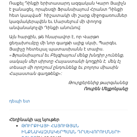
Ռաքել Դինքի երիտասարդ ազգական Կարո Յալիչն
է ջանացել, որպեսզի Ֆրանսիայում Հրանտ Դինքի
հետ կապված` հիշատակի մի շարք միջոցառումներ
կազմակերպվեն եւ Մարսելում մի փողոց
անվանակոչվի Դինքի անունով:
Այն հարցին, թե հնարավոր է, որ Վարթո
ցեղախումբը մի նոր գաղթի ալիք սկսի, Պարգեւ
Յալիչը հետեւյալ պատասխանն է տալիս.
«Ֆրանսիայում եւ Բելգիայում մենք խնդիր չունենք,
սակայն մեր սիրտը Հայաստանի կողքին է, մեկ էլ
տեսար մի որոշում ընդունենք եւ բոլորս միասին
Հայաստան գաղթենք»:
Թուրքերենից թարգմանեց
Ռուբեն Մելքոնյանը
դեպի ետ
Հեղինակի այլ նյութեր
ԹՈՒՐՔԻԱՅԻ ՀԱՅՈՒԹՅԱՆ
ԻՆՔՆԱԿԱԶՄԱԿԵՐՊՄԱՆ ԴՐՍԵՎՈՐՈՒՄՆԵՐԻ