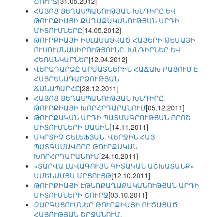
ՇՈՒՐՋ
[31.05.2012]
ՀԱՅՈՑ ՑԵՂԱՍՊԱՆՈՒԹՅԱՆ ԽՆԴԻՐԸ ԵՎ
ԹՈՒՐՔԻԱՅԻ ՔԱՂԱՔԱԿԱՆՈՒԹՅԱՆ ԱՐԴԻ
ՄԻՏՈՒՄՆԵՐԸ
[14.05.2012]
ԹՈՒՐՔԻԱՅԻ ԻՍԼԱՄԱՑՎԱԾ ՀԱՅԵՐԻ ԹԵՄԱՅԻ
ՈՒՍՈՒՄՆԱՍԻՐՈՒԹՅՈՒՆԸ. ԽՆԴԻՐՆԵՐ ԵՎ
ՀԵՌԱՆԿԱՐՆԵՐ
[12.04.2012]
ՎԵՐԱԴԱՐՁԸ ԱՐՄԱՏՆԵՐԻՆ ՀԱՃԱԽ ԲԱՑՈՒՄ Է
ՀԱՅՐԵՆԱԴԱՐՁՈՒԹՅԱՆ
ՃԱՆԱՊԱՐՀԸ
[28.12.2011]
ՀԱՅՈՑ ՑԵՂԱՍՊԱՆՈՒԹՅԱՆ ԽՆԴԻՐԸ
ԹՈՒՐՔԻԱՅԻ ԽՈՐՀՐԴԱՐԱՆՈՒՄ
[05.12.2011]
ԹՈՒՐՔԱԿԱՆ ԱՐԴԻ ՊԱՏՄԱԳՐՈՒԹՅԱՆ ՈՐՈՇ
ՄԻՏՈՒՄՆԵՐԻ ՄԱՍԻՆ
[14.11.2011]
ՄԿՐՏԻՉ ՇԵԼԵՖՅԱՆ. ՎԵՐՋԻՆ ՀԱՅ
ՊԱՏԳԱՄԱՎՈՐԸ ԹՈՒՐՔԱԿԱՆ
ԽՈՐՀՐԴԱՐԱՆՈՒՄ
[24.10.2011]
«ՏԱՐՎԱ ԼԱՎԱԳՈՒՅՆ ԳԻՏԱԿԱՆ ԱՇԽԱՏԱՆՔ»
ԱՄԵՆԱՄՅԱ ՄՐՑՈՒՅԹ
[12.10.2011]
ԹՈՒՐՔԻԱՅԻ ԷԹՆՈՔԱՂԱՔԱԿԱՆՈՒԹՅԱՆ ԱՐԴԻ
ՄԻՏՈՒՄՆԵՐԻ ՇՈՒՐՋ
[03.10.2011]
ԶԱՐԳԱՑՈՒՄՆԵՐ ԹՈՒՐՔԻԱՅԻ ՈՒԾԱՑԱԾ
ՀԱՅՈՒԹՅԱՆ ՇՐՋԱՆՈՒՄ.