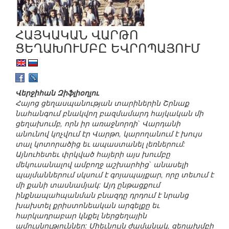
ՀԱՅԿԱԿԱՆ ՎԱՐԹՈ
ՑԵՂԱԽՈՒՄԲԸ ԵՎՐՈՊԱՅՈՒՄ
Վերջիհան Զիֆլիօղլու
Հայոց ցեղասպանության տարիներին Շրնաք
նահանգում բնակվող բազմամարդ հայկական մի
ցեղախումբ, որն իր առաջնորդի` Վարդանի
անունով կոչվում էր Վարթո, կարողանում է խույս
տալ կոտորածից եւ ապաստանել լեռներում:
Այնուհետեւ փրկված հայերի այս խումբը
մեկուսանալով ամբողջ աշխարհից` անասելի
պայմաններում սկսում է գոյապայքար, որը տեւում է
մի քանի տասնամյակ: Այդ ընթացքում
ինքնապահպանման բնազդը դրդում է նրանց
խախտել քրիստոնեական արգելքը եւ
հարկադրաբար կնքել ներցեղային
ամուսնություններ: Միեւնույն ժամանակ, ցեղախմբի