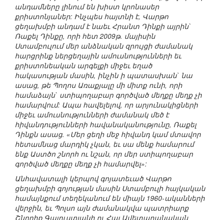
անդամները լինում են խիստ կրոնասեր
քրիստոնյաներ: Ինչպես հայտնի է, Վարթո
ցեղախմբի անդամ է նաեւ Հրանտ Դինքի այրին`
Ռաքել Դինքը, որի հետ 2009թ. մայիսին
Ստամբուլում մեր անձնական զրույցի ժամանակ
հարցրինք ներցեղային ամուսնությունների եւ
քրիստոնեական արգելքի միջեւ եղած
հակասության մասին, ինչին ի պատասխան` նա
ասաց, թե Պողոս Առաքյալը մի միտք ունի, որի
համաձայն` ստիպողաբար գործված մեղքը մեղք չի
համարվում: Ապա հավելելով, որ արյունակիցների
միջեւ ամուսնությունների ժամանակ մեծ է
հիվանդությունների հավանականությունը, Ռաքել
Դինքն ասաց. «Մեր ցեղի մեջ հիվանդ կամ մտավոր
հետամնաց մարդիկ չկան, եւ սա մենք համարում
ենք Աստծո շնորհ ու նշան, որ մեր ստիպողաբար
գործված մեղքը մեղք չի համարվել»:
Անհավատալի կերպով գոյատեւած Վարթո
ցեղախմբի գոյության մասին Ստամբուլի հայկական
համայնքում տեղեկանում են միայն 1960-ականների
վերջին, եւ Պոլսո այն ժամանակվա պատրիարք
Շնորհք Գալուստյանի ու Հայ Ավետարանական