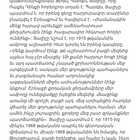
վաթսուներեքամյա Ֆիդել Պարգեւ Յալիչը, որը
Ռաքել Դինքի հորեղբոր տղան է: Պարգեւ Յալիչը
պատմում է, որ իրենց ցեղը հարյուրավոր տարիներ
բնակվել է Շրնաքում եւ հավելում է.
«Ժամանակին
մենք հարավ-արեւելքի ամենահարուստ
ցեղախումբն էինք, հազարավոր հեկտար հողեր
ունեինք»:
Յալիչը նշում է, որ 1915 թվականին
ամբողջ աշխարհի հետ կտրել են իրենց կապերը.
«Մենք կարծում էինք, թե աշխարհում բացի մեզնից
այլեւս հայ չէր մնացել: Մի քանի հարյուր հոգի էինք
եւ այդ պատճառով, չնայած քրիստոնեության մեջ
արգելված է, սակայն մեր գոյությունը պահպանելու
եւ բազմանալու համար արյունակից
ազգականների միջեւ ամուսնություններ էինք
կնքում: Շրնաքի քրդական ցեղախմբերը մեր
ամբողջ ունեցվածքը խլեցին մեզնից, մնացինք
առանց մի գրոշի, բացի այդ, մեզ ստիպեցին հարկեր
վճարել մեր գոյությունը պահպանելու համար, մեր
ամեն ինչը յուրացրին, քրդերը մեզ շատ զրկանքներ
պատճառեցին»:
Յալիչը պատմում է, որ 1915-ից
մինչեւ 1968 թվականն ապրել են գետոյական
վիճակում եւ միայն 1968 թվականին են իմացել, որ
Թուրքիայում, բացի իրենցից, այլ հայեր էլ կան, ինչը