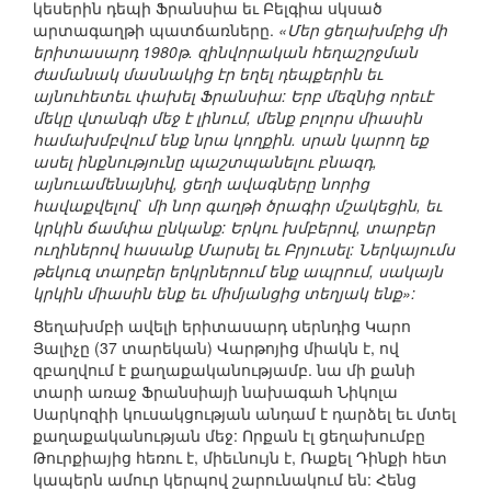
կեսերին դեպի Ֆրանսիա եւ Բելգիա սկսած
արտագաղթի պատճառները.
«Մեր ցեղախմբից մի
երիտասարդ 1980թ. զինվորական հեղաշրջման
ժամանակ մասնակից էր եղել դեպքերին եւ
այնուհետեւ փախել Ֆրանսիա: Երբ մեզնից որեւէ
մեկը վտանգի մեջ է լինում, մենք բոլորս միասին
համախմբվում ենք նրա կողքին. սրան կարող եք
ասել ինքնությունը պաշտպանելու բնազդ,
այնուամենայնիվ, ցեղի ավագները նորից
հավաքվելով` մի նոր գաղթի ծրագիր մշակեցին, եւ
կրկին ճամփա ընկանք: Երկու խմբերով, տարբեր
ուղիներով հասանք Մարսել եւ Բրյուսել: Ներկայումս
թեկուզ տարբեր երկրներում ենք ապրում, սակայն
կրկին միասին ենք եւ միմյանցից տեղյակ ենք»:
Ցեղախմբի ավելի երիտասարդ սերնդից Կարո
Յալիչը (37 տարեկան) Վարթոյից միակն է, ով
զբաղվում է քաղաքականությամբ. նա մի քանի
տարի առաջ Ֆրանսիայի նախագահ Նիկոլա
Սարկոզիի կուսակցության անդամ է դարձել եւ մտել
քաղաքականության մեջ: Որքան էլ ցեղախումբը
Թուրքիայից հեռու է, միեւնույն է, Ռաքել Դինքի հետ
կապերն ամուր կերպով շարունակում են: Հենց