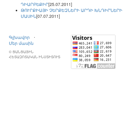
ԴԻԱՐԲԵՔԻՐ
[25.07.2011]
ԹՈՒՐՔԻԱՅԻ ՉԵՐՔԵԶՆԵՐԻ ԱՐԴԻ ԽՆԴԻՐՆԵՐԻ
ՄԱՍԻՆ
[07.07.2011]
Գլխավոր
⋅
Մեր մասին
© ՑԱՆՑԱՅԻՆ
ՀԵՏԱԶՈՏԱԿԱՆ ԻՆՍՏԻՏՈՒՏ