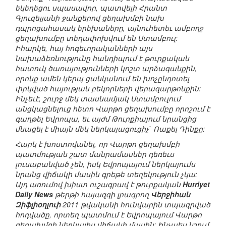
եկեղեցու սպասավոր, պատվելի Հրանտ
Գյուզելյանի ջանքերով ցեղախմբի նախ
դպրոցահասակ երեխաները, այնուհետեւ ամբողջ
ցեղախումբը տեղափոխվում են Ստամբուլ:
Իհարկե, հայ հոգեւորականների այս
նախաձեռնությունը հանդիպում է թուրքական
հատուկ ծառայությունների կոշտ արձագանքին,
որոնք ամեն կերպ ցանկանում են խոչընդոտել
փրկված հայության բեկորների վերազարթոնքին:
Ինչեւէ, շուրջ մեկ տասնամյակ Ստամբուլում
անցկացնելուց հետո Վարթո ցեղախումբը որոշում է
գաղթել Եվրոպա, եւ այժմ Թուրքիայում նրանցից
մնացել է միայն մեկ ներկայացուցիչ` Ռաքել Դինքը:
Հարկ է խոստովանել, որ Վարթո ցեղախմբի
պատմության շատ մանրամասներ դեռեւս
լուսաբանված չեն, իսկ Եվրոպայում ներկայումս
նրանց վիճակի մասին գրեթե տեղեկություն չկա:
Այդ առումով խիստ ուշագրավ է թուրքական
Hurriyet
Daily News
թերթի հայազգի լրագրող
Վերջիհան
Զիֆլիօղլուի
2011 թվականի հունվարին տպագրված
հոդվածը, որտեղ պատմում է Եվրոպայում Վարթո
ցեղախմբի ներկայիս վիճակի մասին: Ինչպես նշում