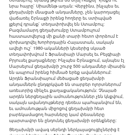
նրա հայրը` Սիամենթ աղան: Վերջինս, ինչպես եւ
ցեղախմբի մնացած անդամները, չեն կարողացել
վաճառել Շրնաքի իրենց հողերը եւ ստիպված
լքելով դրանք` տեղափոխվել են Ստամբուլ:
Բազմամարդ ցեղախումբը Ստամբուլում
հաստատվելուց մի քանի տարի հետո փորձում է
փոխադրվել Խորհրդային Հայաստան, սակայն
ավելի ուշ` 1980-ականների կեսերից սկսած
տեղափոխվում է Ֆրանսիայի Մարսել եւ Բելգիայի
Բրյուսել քաղաքները: Ինչպես Շրնաքում, այնպես էլ
Մարսելում ցեղախմբի շուրջ 500 անդամներ միասին
են ապրում իրենց հիմնած երեք ավաններում:
Արդեն Ֆրանսիայում մեծացած ցեղախմբի
անդամներն ընդգրկված են տարբեր ոլորտներում`
առեւտրից մինչեւ քաղաքականություն: Չնայած
արդեն ներցեղային ամուսնություններ չեն կնքվում,
սակայն ավանդույթները դեռեւս պահպանվում են,
եւ ամուսնության միջոցով ցեղախմբի հետ
բարեկամացող հարսները կամ փեսաները
պարտավոր են ընդունել ցեղախմբի օրենքները:
Ցեղախմբի ավագ սերնդի ներկայացուցիչներից է