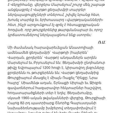
է Վերջիհանը, վերջերս Մարսելում շուրջ մեկ շաբաթ
անցկացրել է Վարթո ցեղախմբի տարբեր
ներկայացուցիչների տներում, շփվել նրանց հետ,
խոսել տարեց եւ երիտասարդ «վարթոյականների»
հետ, ինչի արդյունքում էլ գրել է հետաքրքրական
հոդված, որը թուրքերենից թարգմանաբար եւ որոշ
կրճատումներով ներկայացնում ենք ստորեւ:
Ռ.Մ.
Մի ժամանակ հարավարեւելյան Անատոլիայի
ամենամեծ ցեղախմբի` Վարթոյի (հայերեն`
Վարդան, քրդերեն` Վարթո) անդամներն արդեն
Մարսելում եւ Բրյուսելում են: Ցեղախմբի ընդհանուր
թիվը Եվրոպայում 1200 հոգի է, կիրառվող լեզուները
քրդերենն ու թուրքերենն են: Վարթո ցեղախմբից
Թուրքիայում մնացել է միայն Ռաքել Դինքը: Նրա
հայրը` Սիամենթ աղան, Շրնաքի Սիլոպի եւ Ջիզրե
գավառներում հազարավոր հեկտարներ հաշվվող
հողատարածքների տեր է եղել: Ցեղախումբը,
սկսած 1960-ական թվականների վերջից, Թուրքիայի
Հայոց 82-րդ պատրիարք Շնորհք Գալուստյանի
նախաձեռնությամբ խմբերով տեղափոխվում է
Ստամբուլ. նրանց թվում են եղել Ռաքել Դինքն ու