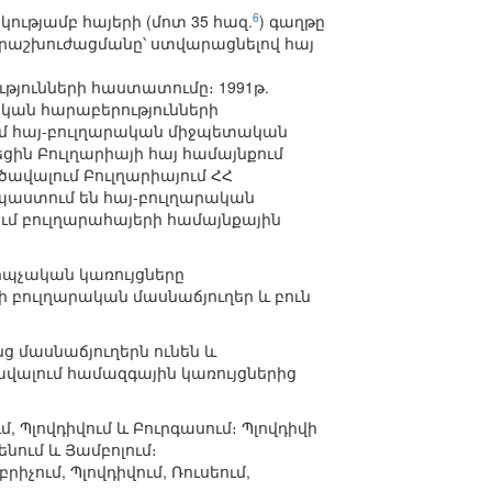
6
ությամբ հայերի (մոտ 35 հազ.
) գաղթը
վերաշխուժացմանը՝ ստվարացնելով հայ
յունների հաստատումը։ 1991թ.
կան հարաբերությունների
ում հայ-բուլղարական միջպետական
ին Բուլղարիայի հայ համայնքում
 ծավալում Բուլղարիայում ՀՀ
նպաստում են հայ-բուլղարական
ում բուլղարահայերի համայնքային
երպչական կառույցները
ի բուլղարական մասնաճյուղեր և բուն
ց մասնաճյուղերն ունեն և
ավալում համազգային կառույցներից
, Պլովդիվում և Բուրգասում։ Պլովդիվի
ենում և Յամբոլում։
իչում, Պլովդիվում, Ռուսեում,