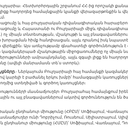
ուլղարիա։ Հետխորհրդային շրջանում ՀՀ-ից որոշակի քանակ
 լիցք հաղորդեց համայնքային կյանքի վերազարթոնքին և 
ւմ։
ցումը և հայ-բուլղարական դիվանագիտական հարաբերութ
ցումը և Հայաստանի ու Բուլղարիայի միջև դիվանագիտա
) ոչ միայն տնտեսության, մշակույթի և այլ բնագավառներ
ի խորացման հիմք հանդիսացան, այլև դրանով իսկ նպաստեց
վերելքին։ Այս առնչությամբ գնահատելի գործունեություն է
ի կազմակերպած մշակութային միջոցառումները ոչ միայն 
րությունների ամրապնդմանը, այլև զգալի լիցք են հաղորդ
նը (ավելի մանրամասն տե՛ս ստորև)։
ցները.
- Ներկայումս Բուլղարիայի հայ համայնքի կազմակ
 կարելի է բաժանել երկու խմբի՝ համազգային կառույցներ
ողմից ստեղծված և գործող կառույցներ։
ւթյունների մասնաճյուղեր։
Բուլղարահայ համայնքում իրեն
ին ու այլ բնագավառներում ակտիվ գործունեություն են ծ
կան ընդհանուր միությունը (ՀԲԸՄ)՝ Սոֆիայում, Վառնայում
նաճյուղեր ունի Դոբրիչում, Ռուսեում, Սիլիստրայում, Սլիվ
նդհանուր միությունը (ՀՄԸՄ)՝ Սոֆիայում, Վառնայում, Դոբր