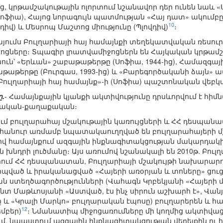
ից, կրթամշակութային ոլորտում նշանավոր դեր ունեն նաև 
Սոֆիա), Հայոց նորագույն պատմության «Հայ դատ» ակումբը
10
դիվ) և Մեսրոպ Մաշտոց միությունը (Պլովդիվ)
։
յումս Բուլղարիայի հայ համայնքի տեղեկատվական ռեսուրս
ջոցները։ Տպագիր լրատվամիջոցներն են Հայկական կրթամշ
ուն՝ «Երևան» շաբաթաթերթը (Սոֆիա, 1944-ից), Համազգայ
բաթաթերթը (Բուրգաս, 1993-ից) և «Բարեգործականի ձայն» 
«Բուլղարիայի հայ համայնք»-ի (Սոֆիա) պաշտոնական վեբկա
ը.
- Համայնքային կյանքի ակտիվությունը դրսևորվում է հիմն
կական-քաղաքական։
ում բուլղարահայ մշակութային կառույցների և ՀՀ դես
դհանուր առմամբ նպատակաուղղված են բուլղարահայերի 
ով համայնքում ազգային ինքնագիտակցության մակարդակ
նդրի լուծմանը։ Այս առումով նշանակալի են 2010թ. Բու
ւմ ՀՀ դեսպանատան, Բուլղարիայի մշակույթի նախարարու
պված և իրականացված «Հայերի առօրյան և տոները» ցուց
ն ստեղծագործությունների (Վահագն Կրբեկյանի «Հայերի մ
տ Մաթևոսյանի «Աստված, էս ինչ սիրուն աշխարհ է», Վան
 և «Կրալի Մարկո» բուլղարական էպոսը) բուլղարերեն և հա
12
մբեր)
։ Նմանատիպ միջոցառումները մի կողմից ակտիվաց
ւմ, նպաստում ազգային ինքնագիտակցության վերելքին ու 