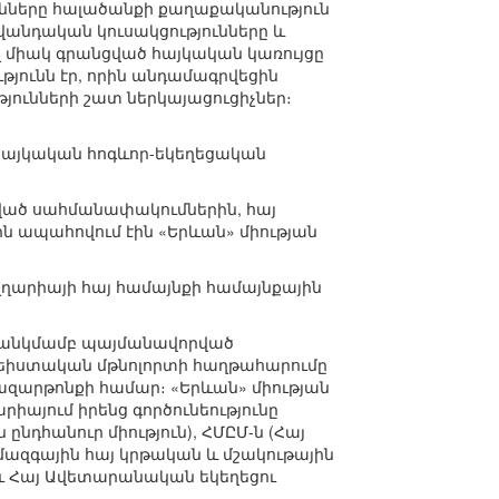
ունները հալածանքի քաղաքականություն
վանդական կուսակցությունները և
 միակ գրանցված հայկական կառույցը
թյունն էր, որին անդամագրվեցին
յունների շատ ներկայացուցիչներ։
հայկական հոգևոր-եկեղեցական
ված սահմանափակումներին, հայ
որն ապահովում էին «Երևան» միության
ւլղարիայի հայ համայնքի համայնքային
ի անկմամբ պայմանավորված
եիստական մթնոլորտի հաղթահարումը
ազարթոնքի համար։ «Երևան» միության
րիայում իրենց գործունեությունը
նդհանուր միություն), ՀՄԸՄ-ն (Հայ
Համազգային հայ կրթական և մշակութային
աև Հայ Ավետարանական եկեղեցու