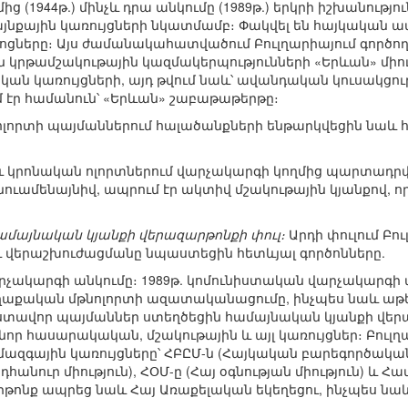
 (1944թ.) մինչև դրա անկումը (1989թ.) երկրի իշխանությ
յնքային կառույցների նկատմամբ։ Փակվել են հայկական ա
ոցները։ Այս ժամանակահատվածում Բուլղարիայում գործող
ն կրթամշակութային կազմակերպությունների «Երևան» միու
կան կառույցների, այդ թվում նաև՝ ավանդական կուսակցութ
 էր համանուն՝ «Երևան» շաբաթաթերթը։
լորտի պայմաններում հալածանքների ենթարկվեցին նաև 
 կրոնական ոլորտներում վարչակարգի կողմից պարտադր
յնուամենայնիվ, ապրում էր ակտիվ մշակութային կյանքով, 
 համայնական կյանքի վերազարթոնքի փուլ։
Արդի փուլում Բո
և վերաշխուժացմանը նպաստեցին հետևյալ գործոնները.
րչակարգի անկումը։ 1989թ. կոմունիստական վարչակարգ
քական մթնոլորտի ազատականացումը, ինչպես նաև աթ
ստավոր պայմաններ ստեղծեցին համայնական կյանքի վեր
նոր հասարակական, մշակութային և այլ կառույցներ։ Բուլղա
ազգային կառույցները՝ ՀԲԸՄ-ն (Հայկական բարեգործական ը
անուր միություն), ՀՕՄ-ը (Հայ օգնության միություն) և 
արթոնք ապրեց նաև Հայ Առաքելական եկեղեցու, ինչպես ն