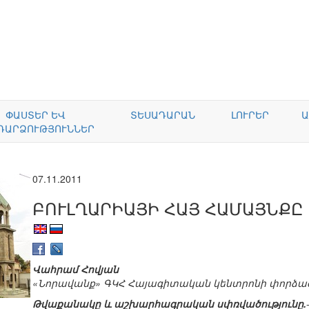
ՓԱՍՏԵՐ ԵՎ
ՏԵՍԱԴԱՐԱՆ
ԼՈՒՐԵՐ
Ա
ԴԱՐՁՈՒԹՅՈՒՆՆԵՐ
07.11.2011
ԲՈՒԼՂԱՐԻԱՅԻ ՀԱՅ ՀԱՄԱՅՆՔԸ
Վահրամ Հովյան
«Նորավանք» ԳԿՀ Հայագիտական կենտրոնի փորձա
Թվաքանակը և աշխարհագրական սփռվածությունը.