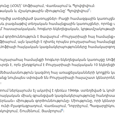
յունը (ՀՕՄ)՝ Սոֆիայում, Վառնայում և Պլովդիվում։
7
ական և մշակութային միությունը՝ Պլովդիվում
։
ողմից ստեղծված կառույցներ։
Բացի համազգային կառույցնե
նաև բազմաթիվ տեղական համայնքային կառույցներ, որոնք ա
՝ հասարակական, հոգևոր-եկեղեցական, կրթամշակութայ
 գործունեություն է ծավալում «Բուլղարիայի հայ համայնք
ոֆիայում, այն կարելի է դիտել որպես բուլղարահայ համա
և Սոֆիայի հայկական կազմակերպությունները համակարգող
ուլղարահայ համայնքի հոգևոր-եկեղեցական կառույցը Սոֆ
րդն է, որն ընդգրկում է Բուլղարիայի հայկական 10 եկեղե
 մեծամասնություն կազմող հայ առաքելականների կողքին 
 նույնպես սփռված են Բուլղարիայի հայաշատ կենտրոններ
։
տում ներկայումս էլ ակտիվ է դեռևս 1944թ. ստեղծված և կ
.) հայկական միակ գրանցված կազմակերպությունը հանդիս
րևան» միության գործունեությունը։ Միությունը, որի կենտ
ունի Բլագոևգրադում, Վառնայում, Դոբրիչում, Պազարջիկում,
9
վոյում, Շումենում, Յամբոլում
։