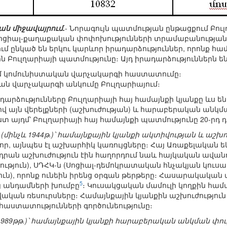
ան միջավայրում.
- Նորագույն պատմության ընթացքում Բո
 սոցիալ-քաղաքական փոփոխությունների տրամաբանությանը, 
քում ընկած են երկու կարևոր իրադարձություններ, որո
 Բուլղարիայի պատմությունը։ Այդ իրադարձություններն են
ում կոմունիստական վարչակարգի հաստատումը։
ան վարչակարգի անկումը Բուլղարիայում։
ադարձությունները Բուլղարիայի հայ համայնքի կյանքը ևս
 այն վերելքների (աշխուժության) և հարաբերական անկմա
այդմ՝ Բուլղարիայի հայ համայնքի պատմությունը 20-րդ դ
ինչև 1944թ.)՝ համայնքային կյանքի ակտիվության և աշխու
ևոր, այնպես էլ աշխարհիկ կառույցները։ Հայ Առաքելական
դրան աշխուժություն էին հաղորդում նաև հայկական ավանդ
յուն), ՍԴՀԿ-ն (Սոցիալ-դեմոկրատական հնչակյան կուսակ
ն), որոնք ունեին իրենց օրգան թերթերը։ Հասարակական ա
5
այ անդամների խումբը
։ Կուսակցական մամուլի կողքին համա
ան ռեսուրսները։ Համայնքային կյանքին աշխուժություն
հաստատությունների գործունեությունը։
1989թթ.)՝ համայնքային կյանքի հարաբերական անկման փուլ