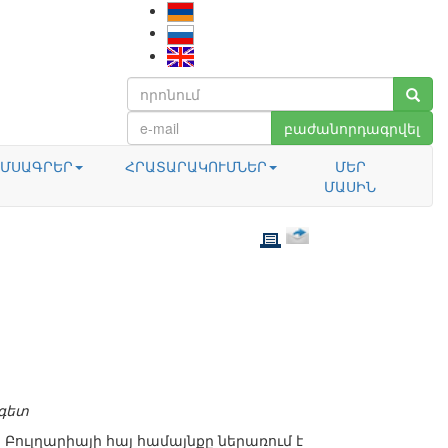
բաժանորդագրվել
ՄՍԱԳՐԵՐ
ՀՐԱՏԱՐԱԿՈՒՄՆԵՐ
ՄԵՐ
ՄԱՍԻՆ
գետ
- Բուլղարիայի հայ համայնքը ներառում է