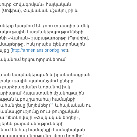
«Սուրբ Հովագիմյան» հայկական
 (Սոֆիա), Հայկական մշակույթի և
ները կազմում են չորս տպագիր և մեկ
ակութային կազմակերպությունների
ինի «Վահան» շաբաթաթերթը (Պլովդիվ,
ամսաթերթը։ Իսկ որպես էլեկտրոնային
յքը (
http://armenians.orionbg.net
)։
ականում երկու ոլորտներում՝
պանատան կազմակերպած և իրականացրած
մշակութային պահանջմունքները
ի բարձրացմանը և դրանով իսկ
լղարիայում Հայաստանի մշակութային
թյան և բուլղարահայ համայնքի
11
ահանդեսը (նոյեմբեր)
և հայկական ու
ասնակցությունը ռուս-թուրքական
յա Պետկովայի «Հայկական երգեր»,
յերեն թարգմանությունների
նում են հայ համայնքի համայնական
հայապահպանությանը, մյուս կողմից՝