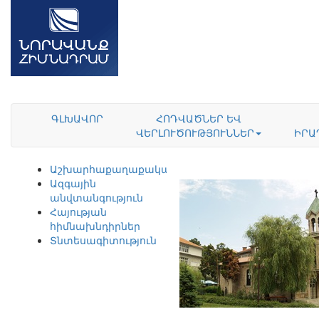
ԳԼԽԱՎՈՐ
ՀՈԴՎԱԾՆԵՐ ԵՎ
ՎԵՐԼՈՒԾՈՒԹՅՈՒՆՆԵՐ
ԻՐԱ
Աշխարհաքաղաքականություն
Ազգային
անվտանգություն
Հայության
հիմնախնդիրներ
Տնտեսագիտություն