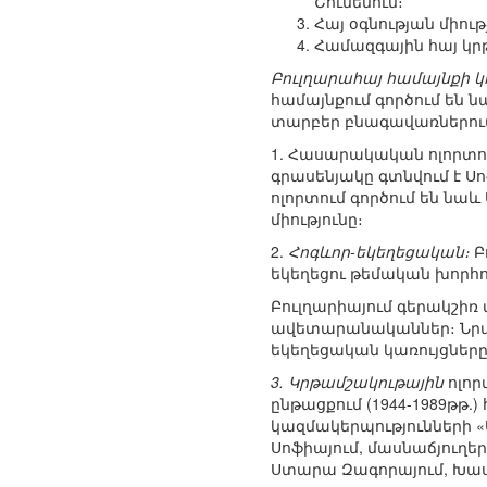
Շումենում։
Հայ օգնության միութ
Համազգային հայ կրթ
Բուլղարահայ համայնքի կ
համայնքում գործում են 
տարբեր բնագավառներում
1. Հասարակական ոլորտում
գրասենյակը գտնվում է Ս
ոլորտում գործում են նա
միությունը։
2.
Հոգևոր-եկեղեցական։
Բ
եկեղեցու թեմական խորհու
Բուլղարիայում գերակշիռ
ավետարանականներ։ Նրանք
եկեղեցական կառույցները
3. Կրթամշակութային
ոլոր
ընթացքում (1944-1989թթ
կազմակերպությունների «Ե
Սոֆիայում, մասնաճյուղեր 
Ստարա Զագորայում, Խասկո