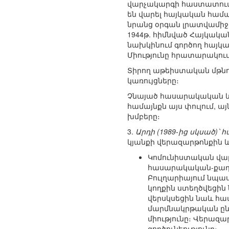
վարչակարգի հաստատումից
են վարել հայկական համա
նրանց օրգան լրատվամիջ
1944թ. հիմնված Հայկակա
նախկինում գործող հայկա
Միությունը հրատարակում
Տիրող աթեիստական մթնո
կառույցները։
Չնայած հասարակական և
համայնքն այս փուլում, ա
խմբերը։
3.
Արդի (1989-ից սկսած)՝
կյանքի վերազարթոնքին 
Կոմունիստական վա
հասարակական-քաղա
Բուլղարիայում նպա
կողքին ստեղծվեցին 
վերսկսեցին նաև համ
մարմնակրթական ընդհ
միությունը։ Վերազ
գործունեությունը։