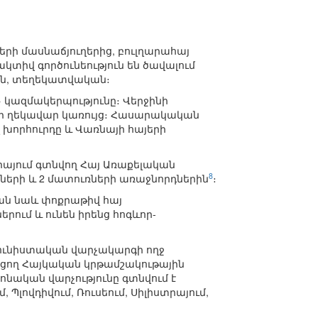
րի մասնաճյուղերից, բուլղարահայ
կտիվ գործունեություն են ծավալում
ին, տեղեկատվական։
» կազմակերպությունը։ Վերջինի
յնքի ղեկավար կառույց։ Հասարակական
 խորհուրդը և Վառնայի հայերի
իայում գտնվող Հայ Առաքելական
8
ցիների և 2 մատուռների առաջնորդներին
։
կան նաև փոքրաթիվ հայ
ում և ունեն իրենց հոգևոր-
ոմունիստական վարչակարգի ողջ
ացող Հայկական կրթամշակութային
րոնական վարչությունը գտնվում է
 Պլովդիվում, Ռուսեում, Սիլիստրայում,