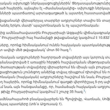
ական սփյուռքի ներկայացուցիչներին՝ Ցեղասպանություն
ծ հայերին, այնպես էլ «ժամանակակից» սփյուռքի ներկայաց
ւնների պատճառով արտագաղթած և այստեղ հաստատված 
թվաքանակի վերաբերյալ տարբեր աղբյուրներ տալիս են տա
աժանել երկու մասի՝ պաշտոնական և ոչ պաշտոնական։
րից ամենահավաստին Բուլղարիայի Ազգային վիճակագրակա
 Բուլղարիայի հայ համայնքի թվաքանակը կազմում է 10.832
ները, որոնք հիմնականում ունեն հայկական պատկանելությո
2
 ավելի մեծ թվաքանակ՝ մոտ 50 հազ.
։
ական աղբյուրների հաղորդած տվյալների այս կտրուկ տա
անավորված է առաջին հերթին հաշվարկման մեթոդաբանութ
ռայության տվյալները վերաբերում են միայն այն բուլղար
ացիություն չունեցող անձինք տվյալ դեպքում դիտվում ե
տոնական (հայկական) աղբյուրները հաշվում են նաև Բուլղա
ղ հայերին, որոնք հիմնականում գաղթի վերոհիշյալ 5-րդ ալի
մ նաև այն հանգամանքը, որ, համաձայն հայկական աղբյուր
3
վը Բուլղարիայում կազմում է շուրջ 35 հազ.
։
 ամենահայահոծ բնակավայրերն են Պլովդիվը, Վառնան, Սոֆի
տևյալ պատկերը (տե՛ս
Աղյուսակ 1
).