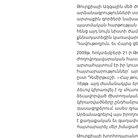
Թուրքիայի Ազգային մեծ 
արձանագրությունների ստ
արտաքին գործերի նախարա
պատմական հարթության հ
հենց այդ նույն նիստի ժ
քննադատեցին կառավարութ
Դավութօղլուն, եւ Հայոց 
2009թ. հոկտեմբերի 21-ի
Ժողովրդավարական հասար
արտահայտում էր իր կու
հայտարարություններ` ար
ըստ Դեմիրթաշի.
«Հայ-թո
16թթ. այդ ժամանակվա ե
ձեւով կիրառվել է ոչ մու
ձեւավորված ժխտողական 
կիրառվածները ընդհանրա
դասագրքերում, ասես դրան
Արձանագրելով այս իրողու
է քաղաքական եւ գաղափա
հայտարարել մեր իմացած 
Թուրքիայի խորհրդարանու