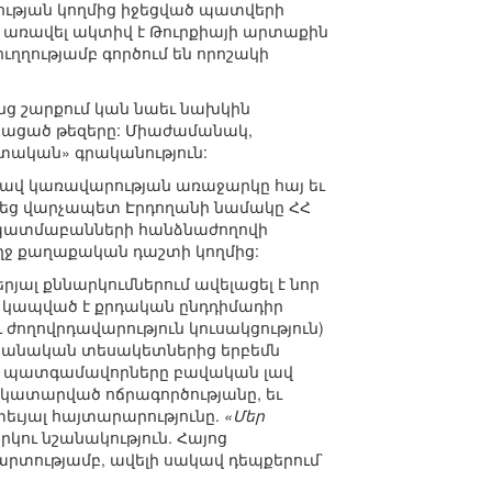
ության կողմից իջեցված պատվերի
 առավել ակտիվ է Թուրքիայի արտաքին
ւղղությամբ գործում են որոշակի
նց շարքում կան նաեւ նախկին
ղկացած թեզերը: Միաժամանակ,
տական» գրականություն:
ցավ կառավարության առաջարկը հայ եւ
ւեց վարչապետ Էրդողանի նամակը ՀՀ
ր պատմաբանների հանձնաժողովի
ողջ քաղաքական դաշտի կողմից:
յալ քննարկումներում ավելացել է նոր
մ կապված է քրդական ընդդիմադիր
ժողովրդավարություն կուսակցություն)
շխանական տեսակետներից երբեմն
ւրդ պատգամավորները բավական լավ
կատարված ոճրագործությանը, եւ
եւյալ հայտարարությունը.
«Մեր
երկու նշանակություն. Հայոց
րտությամբ, ավելի սակավ դեպքերում`