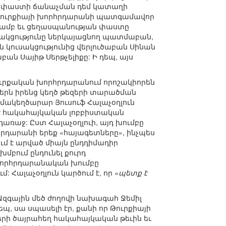
յան փաստի ճանաչման դեմ կատաղի
մ Թուրքիայի խորհրդարանի պատգամավոր
թյամբ եւ ցեղասպանության փաստը
ւսակցությունը ներկայացնող պատմաբան,
 կուսակցությունից վերլուծաբան Սինան
ան Սայիթ Սերթչելիքը: Ի դեպ, այս
թուրքական խորհրդարանում որոշակիորեն
ներն իրենց կեղծ թեզերի տարածման
մակեղծարար Յուսուֆ Հալաչօղլուն
ք է հակահայկական լոբբիստական
ռաջ: Ըստ Հալաչօղլուի, այդ խումբը
րհրդարանի երեք «հայագետները», ինչպես
մ է արված միայն ընդդիմադիր
մբում ընդունել քուրդ
խորհրդարանական խումբը
 Հալաչօղլուն կարծում է, որ
«պետք է
ի Ազգային մեծ ժողովի նախագահ Ջեմիլ
եպ, սա սպասելի էր, քանի որ Թուրքիայի
րի ծայրահեղ հակահայկական թեւին եւ