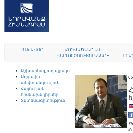
ԳԼԽԱՎՈՐ
ՀՈԴՎԱԾՆԵՐ ԵՎ
ՎԵՐԼՈՒԾՈՒԹՅՈՒՆՆԵՐ
ԻՐԱ
Աշխարհաքաղաքականություն
Ազգային
05
անվտանգություն
Հայության
հիմնախնդիրներ
Տնտեսագիտություն
Ռ
Հ