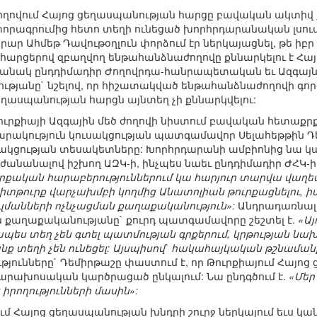
ժողովում Հայոց ցեղասպանության հարցը բավական ակտիվ 
որագրումից հետո տեղի ունեցած խորհրդարանական լսումն
ր Ահմեթ Դավութօղլուն փորձում էր ներկայացնել, թե իբ
արցերով զբաղվող ենթահանձնաժողովը քննարկելու է Հայ
ամանակ ընդդիմադիր Ժողովրդա-հանրապետական եւ Ազգայն
յանը` նշելով, որ հիշատակված ենթահանձնաժողովի գործառ
ցեղասպանության հարցն այնտեղ չի քննարկվելու:
 Թուրքիայի Ազգային մեծ ժողովի նիստում բավական հետաքր
ակություն կուսակցության պատգամավոր Սելահեթթին Դեմի
սակցության տեսակետները: Խորհրդարանի ամբիոնից նա կ
ժանանալով իշխող ԱԶԿ-ի, ինչպես նաեւ ընդդիմադիր ԺՀԿ-ի
ւրքական հարաբերություններում կա հարյուր տարվա վաղե
րիտթուրք վարչախմբի կողմից Անատոլիան թուրքացնելու,
սուլմանների ոչնչացման քաղաքականություն»:
Անդրադառնալ
քաղաքականությանը` քուրդ պատգամավորը շեշտել է.
«Ա
պես տեղ չեն գտել պատմության գրքերում, կրթության 
ք տեղի չեն ունեցել: Այսպիսով` հակահայկական թշնամանք 
թյունները` Դեմիրթաշը փաստում է, որ Թուրքիայում Հայոց
րախոսական կարծրացած ընկալում: Նա ընդգծում է.
«Մեր
իրողությունների մասին»:
մ Հայոց ցեղասպանության խնդրի շուրջ ներկայում եւս կ