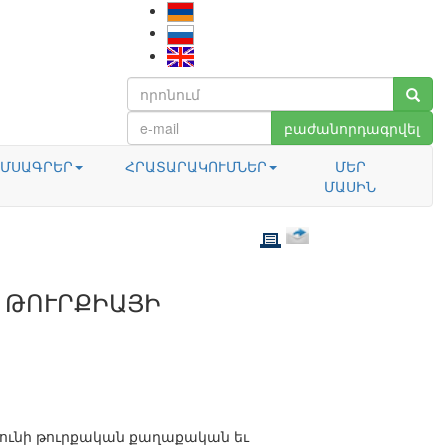
բաժանորդագրվել
ՄՍԱԳՐԵՐ
ՀՐԱՏԱՐԱԿՈՒՄՆԵՐ
ՄԵՐ
ՄԱՍԻՆ
 ԹՈՒՐՔԻԱՅԻ
 ունի թուրքական քաղաքական եւ