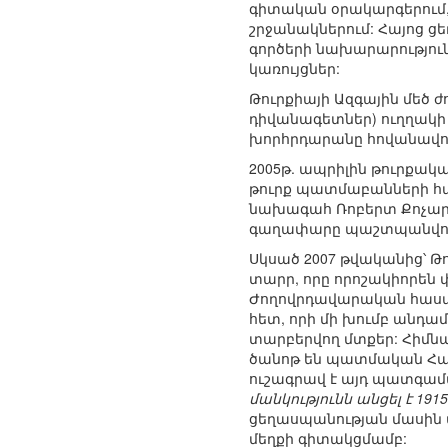
գիտական օրակարգերում,
շրջանակներում: Հայոց 
գործերի նախարարությունը
կառույցներ:
Թուրքիայի Ազգային մեծ 
դիվանագետներ) ուղղակի
խորհրդարանը հովանավոր
2005թ. ապրիլին թուրքա
թուրք պատմաբանների հա
նախագահ Ռոբերտ Քոչարյ
գաղափարը պաշտպանվում է
Սկսած 2007 թվականից՝ Թ
տարր, որը որոշակիորեն
Ժողովրդավարական հասարա
հետ, որի մի խումբ անդ
տարբերվող մտքեր: Հիմն
ծանոթ են պատմական Հայ
ուշագրավ է այդ պատգամ
մանկությունն անցել է 19
ցեղասպանության մասին 
մեղքի գիտակցմամբ: