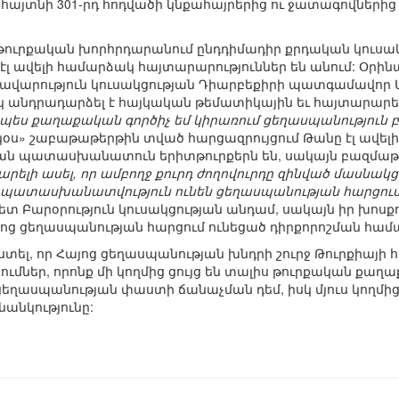
հայտնի 301-րդ հոդվածի կնքահայրերից ու ջատագովներից մե
 թուրքական խորհրդարանում ընդդիմադիր քրդական կուսակ
լ ավելի համարձակ հայտարարություններ են անում: Օրինա
րդավարություն կուսակցության Դիարբեքիրի պատգամավոր 
 անդրադարձել է հայկական թեմատիկային եւ հայտարարե
րպես քաղաքական գործիչ եմ կիրառում ցեղասպանություն բ
օս» շաբաթաթերթին տված հարցազրույցում Թանը էլ ավել
ական պատասխանատուն երիտթուրքերն են, սակայն բազմաթի
արելի ասել, որ ամբողջ քուրդ ժողովուրդը զինված մասնակ
րջ պատասխանատվություն ունեն ցեղասպանության հարցու
ետ Բարօրություն կուսակցության անդամ, սակայն իր խոսքու
ոց ցեղասպանության հարցում ունեցած դիրքորոշման համ
ստել, որ Հայոց ցեղասպանության խնդրի շուրջ Թուրքիա
ումներ, որոնք մի կողմից ցույց են տալիս թուրքական քաղ
ղասպանության փաստի ճանաչման դեմ, իսկ մյուս կողմից
անկությունը: