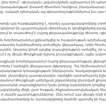
 ընդ որում՝ «գիտական» շրջանակներն աշխատում են պետ
ցեղասպանության փաստի ժխտման հարցում, բնականաբար,
, սակայն պետական այլ գերատեսչություններում եւս այս ո
ժողովն այն հարթակներից է, որտեղ պատգամավորները (որո
 կրկնում են պաշտոնական միօրինակ եւ կեղծիքներից բա
ում եւ տարածում է Հայոց ցեղասպանությունը ժխտող «գի
կան խորհրդարանում քննարկվեց ու հավանության արժանա
մատեղ հանձնաժողով ստեղծելու վերաբերյալ, որին հետե
անին: Սրանով փորձ արվեց տպավորություն ստեղծել, ո
 ոչ միայն Թուրքիայի իշխող կուսակցության, այլեւ ամբ
ուրքիայի խորհրդարանում Հայոց ցեղասպանության վերաբեր
 փոխել է նախկին միապաղաղ մթնոլորտը: Դա հիմնականու
կություն կուսակցության (ներկայումս` Խաղաղություն եւ 
ամներ, ընտրվելով պատգամավոր, սկսեցին արտահայտել ի
ականում Թուրքիայի արեւելյան շրջաններից ընտրված քո
աստանի տարածքներում նաեւ իրենց նախնիների կողմից 
ավորներից մեկի, ըստ էության, ինքնախոստովանական հետ
15-ի մասին պատմություններով»:
Ընդ որում՝ այս միտքն ունի 
ականատեսները եւ մասնակիցները երբեմն պատմել են հպա