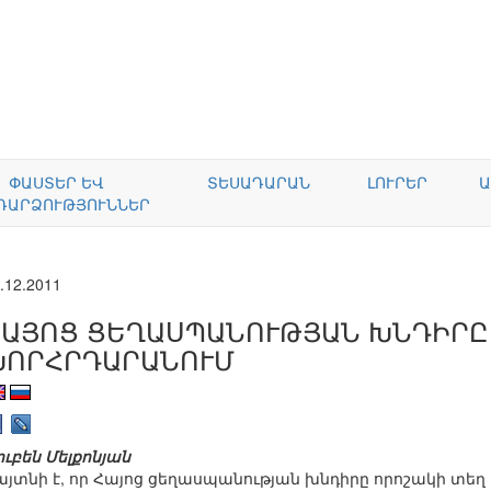
ՓԱՍՏԵՐ ԵՎ
ՏԵՍԱԴԱՐԱՆ
ԼՈՒՐԵՐ
Ա
ԴԱՐՁՈՒԹՅՈՒՆՆԵՐ
.12.2011
ՀԱՅՈՑ ՑԵՂԱՍՊԱՆՈՒԹՅԱՆ ԽՆԴԻՐԸ
ԽՈՐՀՐԴԱՐԱՆՈՒՄ
ուբեն Մելքոնյան
այտնի է, որ Հայոց ցեղասպանության խնդիրը որոշակի տեղ