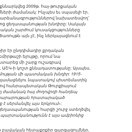
քննարկվեց 2009թ. հայ-թուրքական
երի ժամանակ: Ինչպես եւ սպասելի էր,
ր արձանագրություններով նախատեսվող՝
ոց ցեղասպանության խնդիրը: Սակայն
ական շարժում կուսակցությունները
ույթն այն չէ, ինչ ներկայացնում է
քիր էր ընդդիմադիր քրդական
րթաշի ելույթը, որում նա
ատարեց մի շարք ուշագրավ
, ԱՇԿ-ի կոշտ քննադատությանը: Այսպես,
մության մի պատմական խնդիր: 1915-
 իսլամացնելու նպատակով սիստեմատիկ
ով հանրապետական Թուրքիայում
յդ ժամանակ հայ ժողովրդի հանդեպ
նախարարության հրատարակած
է սերմանվել այս երկրում»:
 ցեղասպանության հարցի շուրջ ստեղծվել
 պարտականությունն է այս ամբիոնից
ան բավական հետաքրքիր զարգացումներ,