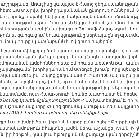
ւ ուղղությամբ: Առաջինը կապված է Հայոց ցեղասպանութ
ի հետ: Այս տարվա խորհրդարանական ընտրություններու
ր», որոնք հայտնի են իրենց հակահայկական գործունեու
մնասիրություններով: Դրանք են Ազգայնական շարժում կո
երության նախկին նախագահ Յուսուֆ Հալաչօղլուն, նույն
յուն եւ զարգացում կուսակցությունը ներկայացնող պատմաբ
 որ միակ թուրք պատմաբանն է, ով գիտի հայերեն:
րը նշված անձինք դարձան պատգամավոր, սպասելի էր, որ 
ղասպանության դեմ պայքարը, եւ այդ նույն պատգամավոր
եվրոպական ամբիոնները եւս: Եվ որպես առաջին քայլ պատ
աջարկությամբ` խորհրդարանում ստեղծել խումբ, որը պետ
պես 2015-ին` Հայոց ցեղասպանության 100-ամյակին ընդա
կան, եւ արդեն որոշված է, որ այնտեղ տեղ են գտնելու խո
 Ժողովրդա-հանրապետական կուսակցությունից: Վերապահու
նկատմամբ. ըստ Հալաչօղլուի՝ նրանք պատրաստ են իրենց խ
ե նրանք կասեն ճշմարտություններ»:
Նախատեսվում է, որ 
յի աշխատանքները Հայոց ցեղասպանության դեմ պայքարում:
կել 2015-ի համար եւ իմանալ մեր անելիքները»:
աչօղլուն այդ խմբի ձեւավորման հարցը քննարկել է Թուրքիայ
աստակամություն է հայտնել ամեն կերպ աջակցել դրան: Ի դ
 իր հերթին, դասվում է թուրքական քաղաքական գործիչնե