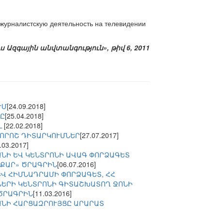
 журналистскую деятельность на телевидении
ւս Ազգային անվտանգություն», թիվ 6, 2011
ՒՄ
[24.09.2018]
ՆԸ
[25.04.2018]
Լ
[22.02.2018]
 ՈՐՈՇ ԴԻՏԱՐԿՈՒՄՆԵՐ
[27.07.2017]
.03.2017]
ՆԻ ԵՎ ԿԵՆՏՐՈՆԻ ԱՎԱԳ ՓՈՐՁԱԳԵՏ
ԱՔԱՐ» ԾՐԱԳՐԻՆ
[06.07.2016]
Վ ՀԻՄՆԱԴՐԱՄԻ ՓՈՐՁԱԳԵՏ, ՀՀ
ԵՐԻ ԿԵՆՏՐՈՆԻ ԳԻՏԱՇԽԱՏՈՂ ՋՈՆԻ
 ԾՐԱԳՐԻՆ
[11.03.2016]
ԱՆԻ ՀԱՐՑԱԶՐՈՒՅՑԸ ԱՐԱՐԱՏ