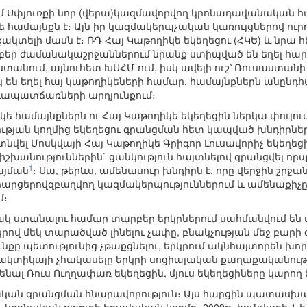
 Սփյուռքի նոր (վերա)կազմավորվող կրոնադավանական հ
 համայնքն է։ Այն իր կազմակերպչական կառույցներով ուրու
ակտելի մասն է։ ՌԴ Հայ Կաթողիկե եկեղեցու (ՀԿԵ) և նրա
բեր ժամանակաշրջաններում նրանք ստիպված են եղել հարմ
տանում, այնուհետ ԽՍՀՄ-ում, իսկ ավելի ուշ՝ Ռուսաստանի
են եղել հայ կաթողիկեների համար. համայնքներն անընդհ
ապատճառների արդյունքում։
ե համայնքներն ու Հայ Կաթողիկե եկեղեցին ներկա փուլու
ւթյան կողմից եկեղեցու գրանցման հետ կապված խնդիրներ
տնվել Մոսկվայի Հայ Կաթողիկե Գրիգոր Լուսավորիչ եկեղեցի
իշխանություններին` ցանկություն հայտնելով գրանցվել որ
1
այման
։ Սա, թերևս, ամենասուր խնդիրն է, որը վերջին շրջա
արցերովզբաղվող կազմակերպություններում և ամենաքիչը
մ։
կ ստանալու համար տարբեր երկրներում սահմանվում են
րով մեկ տարածված լինելու չափը, բնակչության մեջ բարի 
մունքը պետությունից չթաքցնելու, երկրում ակնհայտորեն 
կտիկայի չհակասելը երկրի սոցիալական քաղաքականությ
նենալ Ռուս Ուղղափառ եկեղեցին, մյուս եկեղեցիները կարող
տական գրանցման հնարավորություն։ Այս հարցին պատասխա