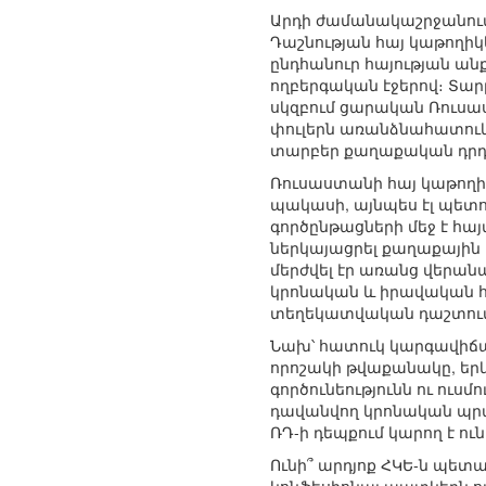
Արդի ժամանակաշրջանում
Դաշնության հայ կաթողիկե
ընդհանուր հայության անք
ողբերգական էջերով։ Տար
սկզբում ցարական Ռուսաս
փուլերն առանձնահատուկ 
տարբեր քաղաքական դրդ
Ռուսաստանի հայ կաթողիկ
պակասի, այնպես էլ պետո
գործընթացների մեջ է հայ
ներկայացրել քաղաքային 
մերժվել էր առանց վերան
կրոնական և իրավական հ
տեղեկատվական դաշտու
Նախ՝ հատուկ կարգավիճա
որոշակի թվաքանակը, երկ
գործունեությունն ու ուս
դավանվող կրոնական պրա
ՌԴ-ի դեպքում կարող է ու
Ունի՞ արդյոք ՀԿԵ-ն պե