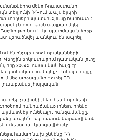
ամայնքներից մեկը Ռուսաստանի
յն տեղ ունի ՌԴ-ում և այս երկրի
 հետևորդների պատմությունը հարուստ է
արվել և գոյության պայքար մղել
 Դաշնությունում։ Այս պատմական երեք
ատ վերածնվել և անկում են ապրել
մ ունեն ինչպես հոգևորականների
։ Վերջին երկու տարում դատական լուրջ
ն, որը 2009թ. դատական հայց էր
պես կրոնական համայնք։ Սակայն հայցը
նում մեծ արձագանք է գտել ՌԴ
 լուսաբանվել հայկական
 տարբեր չափանիշներ. հետևորդների
գործերով հանրաճանաչ լինելը, իրենց
խոր արմատներ ունենալու հանգամանքը,
2
անը և այլն
։ Իսկ հատուկ կարգավիճակ
 են ունենալ այլ կարգավիճակ։
նելու համար նախ քննենք ՌԴ