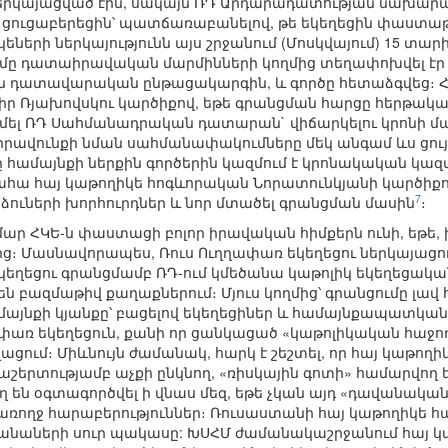
ներկայացված էին, սակայն ՌԴ Արդարադատության նախար
ուցաբերեցին՝ պատճառաբանելով, թե եկեղեցին փաստաթու
ների ներկայությունն այս շրջանում (Մոսկվայում) 15 տար
ումը դատաիրավական մարմինների կողմից տեղափոխվել էր 
ն դատավարական ընթացակարգին, և գործը հետաձգվեց։ Հ
Ռյախովսկու կարծիքով, եթե գրանցման հարցը հերթակա
մել ՌԴ Սահմանադրական դատարան` վիճարկելու կրոնի մա
իրավունքի նման սահմանափակումները մեկ անգամ ևս ցույց
 համայնքի ներքին գործերին կազմում է կրոնակական կազ
 ահա հայ կաթողիկե հոգևորական Նորատունկյանի կարծիքո
7
ուների խորհուրդներ և նոր մտածել գրանցման մասին
։
 ՀԿԵ-ն փաստացի բոլոր իրավական հիմքերն ունի, եթե, ի
ից։ Մասնավորապես, Ռուս Ուղղափառ եկեղեցու ներկայացու
եկեղեցու գրանցմամբ ՌԴ-ում կմեծանա կաթոլիկ եկեղեցական
ն բազմաթիվ քաղաքներում։ Մյուս կողմից՝ գրանցումը լավ 
այնքի կյանքը՝ բացելով եկեղեցիներ և համայնքապատկան
ղղափառ եկեղեցուն, քանի որ ցանկացած «կաթոլիկական հաջո
ացում։ Միևնույն ժամանակ, հարկ է շեշտել, որ հայ կաթողի
երտությամբ աչքի ընկնող, «ռիսկային գոտի» համարվող ե
ղ են օգտագործվել ի վնաս մեզ, եթե չկան այդ «դավանակա
առողջ հարաբերություններ։ Ռուսաստանի հայ կաթողիկե հա
հանաների սուր պակասը: ԽՍՀՄ ժամանակաշրջանում հայ կա