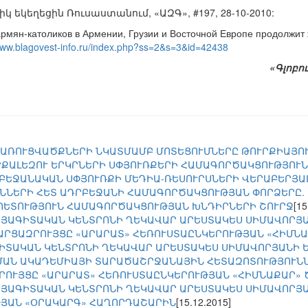
 եկեղեցին Ռուսաստանում, «ԱԶԳ», #197, 28-10-2010:
армян-католиков в Армении, Грузии и Восточной Европе продолжит
/www.blagovest-info.ru/index.php?ss=2&s=3&id=42438
«Գլոբո
ԱՌՈՒՑՎԱԾՔՆԵՐԻ ՆԿԱՏՄԱՄԲ ՄՈՏԵՑՈՒՄՆԵՐԸ ԹՈՒՐՔԻԱՅՈ
ՐՔԱԼԵԶՈՒ ԵՐԿՐՆԵՐԻ ՍՓՅՈՒՌՔԵՐԻ ՀԱՄԱԳՈՐԾԱԿՑՈՒԹՅՈՒ
ԲԵՋԱՆԱԿԱՆ ՍՓՅՈՒՌՔԻ ՄԵԴԻԱ-ՌԵՍՈՒՐՍՆԵՐԻ ՎԵՐԱԲԵՐՅԱ
ՆՆԵՐԻ ՀԵՏ ԱԴՐԲԵՋԱՆԻ ՀԱՄԱԳՈՐԾԱԿՑՈՒԹՅԱՆ ՓՈՐՁԵՐԸ.
ՊԵՏՈՒԹՅՈՒՆ ՀԱՄԱԳՈՐԾԱԿՑՈՒԹՅԱՆ ԽՆԴԻՐՆԵՐԻ ՇՈՒՐՋ
[15
ԱՅԱԳԻՏԱԿԱՆ ԿԵՆՏՐՈՆԻ ՂԵԿԱՎԱՐ ԱՐԵՍՏԱԿԵՍ ՍԻՄԱՎՈՐՅԱ
ԱՐՑԱԶՐՈՒՅՑԸ «ԱՐԱՐԱՏ» ՀԵՌՈՒՍՏԱԸՆԿԵՐՈՒԹՅԱՆ «ՀԻՄՆ
ԻՏԱԿԱՆ ԿԵՆՏՐՈՆԻ ՂԵԿԱՎԱՐ ԱՐԵՍՏԱԿԵՍ ՍԻՄԱՎՈՐՅԱՆԻ Ե
ԱՆ ԱԿԱԴԵՄԻԱՅԻ ՏԱՐԱԾԱՇՐՋԱՆԱՅԻՆ ՀԵՏԱԶՈՏՈՒԹՅՈՒՆՆ
ՐՈՒՅՑԸ «ԱՐԱՐԱՏ» ՀԵՌՈՒՍՏԱԸՆԿԵՐՈՒԹՅԱՆ «ՀԻՄՆԱՔԱՐ»
ԱՅԱԳԻՏԱԿԱՆ ԿԵՆՏՐՈՆԻ ՂԵԿԱՎԱՐ ԱՐԵՍՏԱԿԵՍ ՍԻՄԱՎՈՐՅ
ՅԱՆ «ՕՐԱԿԱՐԳ» ՀԱՂՈՐԴԱՇԱՐԻՆ
[15.12.2015]