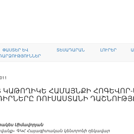
ՓԱՍՏԵՐ ԵՎ
ՏԵՍԱԴԱՐԱՆ
ԼՈՒՐԵՐ
Ա
ԴԱՐՁՈՒԹՅՈՒՆՆԵՐ
2011
Յ ԿԱԹՈՂԻԿԵ ՀԱՄԱՅՆՔԻ ՀՈԳԵՎՈՐ
ԴԻՐՆԵՐԸ ՌՈՒՍԱՍՏԱՆԻ ԴԱՇՆՈՒԹՅ
ակես Սիմավորյան
վանք» ԳԿՀ Հայագիտական կենտրոնի ղեկավար