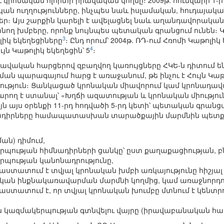
կրոնական ոլորտի իրավական կողմը։ 2009թ. հունվարի 1-ի
 ուղղությունները, ինչպես նաև իսլամական, հուդայակա
եր։ Այս շարքին կարելի է ավելացնել նաև աղանդավորակա
ող խմբերը, որոնք նույնպես պետական գրանցում ունեն։ 
3
ոլիկ եկեղեցիները
։ Ընդ որում՝ 2004թ. ՌԴ-ում Հռոմի Կաթոլի
4
յն Կաթոլիկ եկեղեցին՝ 5
։
իրավական հարցերով զբաղվող կառույցները ՀԿԵ-ն դիտում 
ման պարագայում հարց է առաջանում, թե ինչու է Հույն Կա
ություն։ Ցանկացած կրոնական միավորում կամ կրոնադա
րող է ստանալ՝ «Խղճի ազատության և կրոնական միությու
յն այս օրենքի 11-րդ հոդվածի 5-րդ կետի՝ պետական գրա
ադիրները համապատասխան տարածքային մարմնին պետք է
ան) դիմում,
պության հիմնադիրների ցանկը՝ ըստ քաղաքացիության, բն
պության կանոնադրությունը,
աստատում է տվյալ կրոնական խմբի առկայությունը հիշյ
կան ինքնակառավարման մարմնի կողմից, կամ առաջնորդո
աստատում է, որ տվյալ կրոնական խումբը մտնում է կեն
ն կազմակերպության գտնվելու վայրը (իրավաբանական 