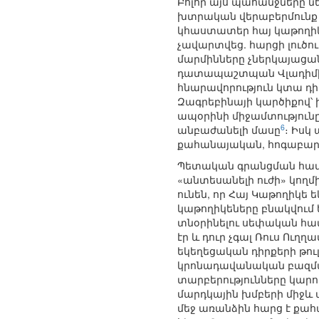
Բոլոր այս պահանջները 
խտրական վերաբերմունք ց
կհաստատեր հայ կաթողիկե
չավարտվեց. հարցի լուծ
մարմինները չներկայացա
դատապաշտպան Վլադիմիր 
հնարավորություն կտա դի
Զագրեբինայի կարծիքով՝ 
ապօրինի միջամտությունը
6
անբաժանելի մասը
։ Իսկ
քահանայական, հոգաբարձ
Պետական գրանցման համար
«անտեսանելի ուժի» կողմ
ունեն, որ Հայ Կաթողիկե 
կաթողիկեները բնակվում ե
տնօրինելու սեփական համ
էր և դուր չգալ Ռուս Ու
եկեղեցական դիրքերի թուլ
կրոնադավանական բազմաշ
տարբերությունները կարո
մարդկային խմբերի միջև 
մեջ առանձին հարց է քա