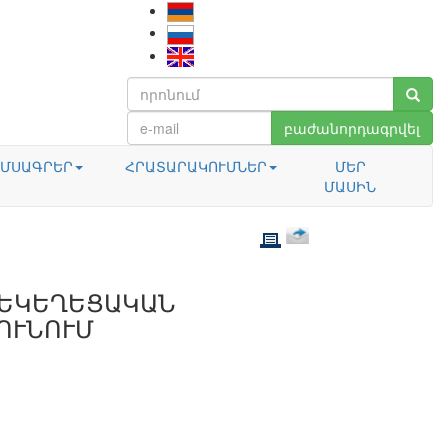
բաժանորդագրվել
ՄՍԱԳՐԵՐ
ՀՐԱՏԱՐԱԿՈՒՄՆԵՐ
ՄԵՐ
ՄԱՍԻՆ
-ԵԿԵՂԵՑԱԿԱՆ
ՈՒՆՈՒՄ