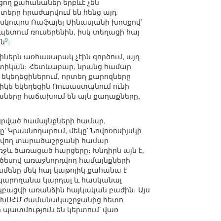
ցող քահանաներ երբևէ չեն
տերը հրաժարվում են հենց այդ
սկոպոս Ռաֆայել Մինասյանի խոսքով՝
ապետում ռուսերենին, իսկ տեղացի հայ
9
ին
։
իներն առհասարակ չէին գործում, այդ
կտիկան։ Հետևաբար, նրանց համար
եկեղեցիներում, որտեղ քարոզները
իկե եկեղեցին Ռուսաստանում ունի
աները հաճախում են այն քաղաքները,
ցրված համայնքների համար,
ը՝ Կրասնոդարում, մեկը՝ Նովոռոսիյսկի
գտնվող տարածաշրջանի համար
ջև ծառացած հարցերը։ Խնդիրն այն է,
ծեսով առաջնորդվող համայնքների
ամենը մեկ հայ կաթոլիկ քահանա է
ի կարողանա կարդալ և հասկանալ
 կբացվի առանձին հայկական բաժին։ Այս
ր, ԽՍՀՄ ժամանակաշրջանից հետո
պատմություն են կերտում՝ վառ