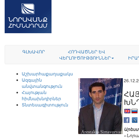
ԳԼԽԱՎՈՐ
ՀՈԴՎԱԾՆԵՐ ԵՎ
ՎԵՐԼՈՒԾՈՒԹՅՈՒՆՆԵՐ
ԻՐԱ
Աշխարհաքաղաքականություն
Ազգային
26.12.
անվտանգություն
ՀԱ
Հայության
հիմնախնդիրներ
ԽՆ
Տնտեսագիտություն
Արեստ
«Նորա