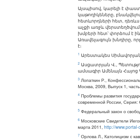
Այսպիսով, կարելի է փաս
կաթողիկեները, բնակվելով
հետևորդների հետ, դեռևս
աչքի առջև վերստեղծվում
խմբերի հետ՝ փորձում է 
Առավելագույն խնդիրը, ո
է։
1
Արեստակես Սիմավորյան
2
Ասցատրյան Վ., Պետությ
ամսագիր Ամենայն Հայոց Կա
3
Лопаткин Р., Конфессиональ
Москва, 2009, Выпуск 1, часть 
4
Проблемы развития государ
современной России, Серия: О
5
Федеральный закон о свобод
6
Московские Свидетели Иегов
марта 2011,
http://www.portal
7
Орлова Л., Католицизм с ка