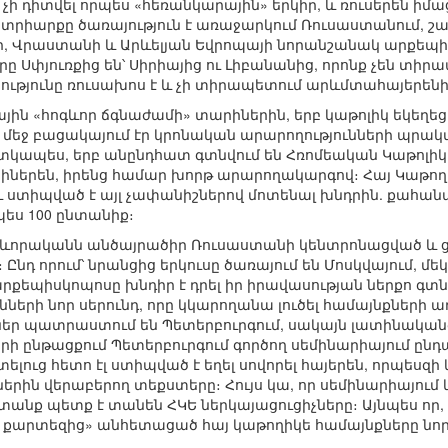
չի դիտվել որպես «հեռանկարային» երկիր, և ռուսերեն իմա
րիարքը ծառայություն է առաջարկում Ռուսաստանում, շա
ի, Վրաստանի և Արևելյան Եվրոպայի նորանշանակ արքեպի
ը Սփյուռքից են՝ Սիրիայից ու Լիբանանից, որոնք չեն տիր
ությունը ռուսախոս է և չի տիրապետում արևմտահայերեն
ային «հոգևոր ճգնաժամի» տարիներին, երբ կաթոլիկ եկեղեց
մեջ բացակայում էր կրոնական արարողությունների պրա
ատկապես, երբ անընդհատ գտնվում են Հռոմեական Կաթոլիկ 
իներեն, իրենց համար խորթ արարողակարգով։ Հայ Կաթող
 ստիպված է այլ չափանիշներով մոտենալ խնդրին. քահան
ես 100 ընտանիք։
ոգևորականն անծայրածիր Ռուսաստանի կենտրոնացված և 
Ընդ որում՝ նրանցից երկուսը ծառայում են Մոսկվայում, մեկ
արքեպիսկոպոսը խնդիր է դրել իր իրավասության ներքո 
րի նոր սերունդ, որը կկարողանա լուծել համայնքների առ
ներ պատրաստում են Պետերբուրգում, սակայն լատինական
երի ընթացքում Պետերբուրգում գործող սեմինարիայում ընդ
լուց հետո էլ ստիպված է եղել սովորել հայերեն, որպեսզ
երին վերաբերող տեքստերը։ Հույս կա, որ սեմինարիայում
ատանք պետք է տանեն ՀԿԵ ներկայացուցիչները։ Այնպես ո
քարտեզից» անհետացած հայ կաթողիկե համայնքները նոր 