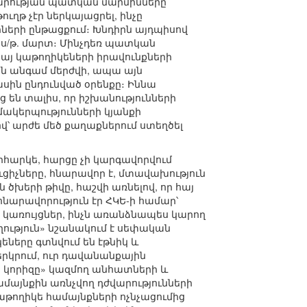
արության պատկան մարմինները
ղթ չէր ներկայացրել, ինչը
իների ընթացքում։ Խնդիրն այդպիսով
ս/թ. մարտ։ Մինչդեռ պատկան
այ կաթողիկեների իրավունքների
ն անգամ մերժվի, ապա այն
սին ընդունված օրենքը։ Իննա
 են տալիս, որ իշխանությունների
մակերպությունների կյանքի
վ՝ արժե մեծ քաղաքներում ստեղծել
հարկե, հարցը չի կարգավորվում
ցիչները, հնարավոր է, մտավախություն
 ծխերի թիվը, հաշվի առնելով, որ հայ
հնարավորություն էր ՀԿԵ-ի համար՝
 կառույցներ, ինչն առանձնապես կարող
ղություն» նշանակում է սեփական
կեները գտնվում են էթնիկ և
րկրում, ուր դավանանքային
ն կորիզը» կազմող անհատների և
մայնքին առնչվող դժվարությունների
թողիկե համայնքների ոչնչացումից