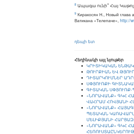
8
Ապագա ունի՞ Հայ Կաթոլիկ
9
Киракосян Н., Новый глава 
Ватикана «Телепаче»,
http:/
դեպի ետ
Հեղինակի այլ նյութեր
ԿՐԻՏԻԿԱԿԱՆ ԵՆԹԱԿ
ԹՈՒՐՔԻԱՆ ԵՎ ԹՅՈՒ
ԴԻՏԱՐԿՈՒՄՆԵՐ ԱԴՐ
ՍՓՅՈՒՌՔԻ ԳԻՏՆԱԿԱ
ԳԻՏԱԿԱՆ ՍՓՅՈՒՌՔ-
«ՆՈՐԱՎԱՆՔ» ԳԿՀ Հ
ՎԱՀՐԱՄ ՀՈՎՅԱՆԻ Հ
«ՆՈՐԱՎԱՆՔ» ՀԱՅԱԳ
ՊԵՏԱԿԱՆ ԿԱՌԱՎԱՐՄ
ՄԵԼԻՔՅԱՆԻ ՀԱՐՑԱԶ
«ՆՈՐԱՎԱՆՔ» ԳԿՀ Հ
ՀԵՌՈՒՍՏԱԸՆԿԵՐՈՒԹ