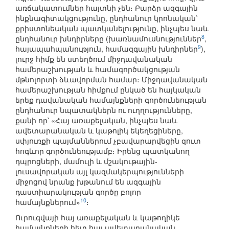
առճակատումներ հայտնի չեն։ Բարձր ազգային
ինքնագիտակցությունը, ընդհանուր կրոնական՝
քրիստոնեական պատկանելությունը, ինչպես նաև
8
ընդհանուր խնդիրները (խառնամուսնություններ
,
9
հայապահպանություն, համազգային խնդիրներ
),
լուրջ հիմք են ստեղծում միջդավանական
համերաշխության և համագործակցության
մթնոլորտի ձևավորման համար։ Միջդավանական
համերաշխության հիմքում ընկած են հայկական
երեք դավանական համայնքների գործունեության
ընդհանուր նպատակներն ու ուղղությունները,
քանի որ՝ «Հայ առաքելական, ինչպես նաև
ավետարանական և կաթոլիկ եկեղեցիները,
սփյուռքի պայմաններում չբավարարվեցին զուտ
հոգևոր գործունեությամբ։ Իրենց պատկանող
դպրոցների, մամուլի և մշակութային-
լուսավորական այլ կազմակերպությունների
միջոցով նրանք խթանում են ազգային
դաստիարակության գործը բոլոր
10
համայնքներում»
։
Ուրուգվայի հայ առաքելական և կաթողիկե
համայնքների հետ հայ ավետարանական