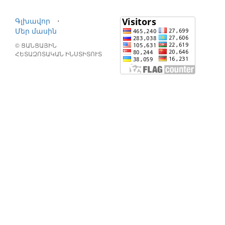
Գլխավոր
⋅
Մեր մասին
© ՑԱՆՑԱՅԻՆ
ՀԵՏԱԶՈՏԱԿԱՆ ԻՆՍՏԻՏՈՒՏ