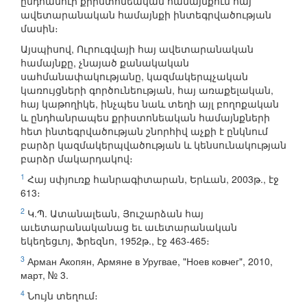
ընդհանուր քրիստոնեական համայնքում հայ
ավետարանական համայնքի ինտեգրվածության
մասին։
Այսպիսով, Ուրուգվայի հայ ավետարանական
համայնքը, չնայած քանակական
սահմանափակությանը, կազմակերպչական
կառույցների գործունեության, հայ առաքելական,
հայ կաթողիկե, ինչպես նաև տեղի այլ բողոքական
և ընդհանրապես քրիստոնեական համայնքների
հետ ինտեգրվածության շնորհիվ աչքի է ընկնում
բարձր կազմակերպվածության և կենսունակության
բարձր մակարդակով։
1
Հայ սփյուռք հանրագիտարան, Երևան, 2003թ., էջ
613։
2
Կ.Պ. Ատանալեան, Յուշարձան հայ
աւետարանականաց եւ աւետարանական
եկեղեցւոյ, Ֆրեզնո, 1952թ., էջ 463-465։
3
Арман Акопян, Армяне в Уругвае, "Ноев ковчег", 2010,
март, № 3.
4
Նույն տեղում։