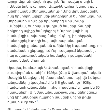
արդյունքում։ Հայերի գաղթն Ուրուգվայ տեղի է
ունեցել երկու ալիքով։ Առաջին ալիքը ներառում է
անմիջապես Ցեղասպանությունից փրկվածներին,
իսկ երկրորդ ալիքի մեջ ընդգրկվում են հետագայում
Մերձավոր Արևելքի երկրներից Արևմուտք
(Ամերիկա, Եվրոպա) գաղթած հայերը։ Գաղթի
երկրորդ ալիքը հանգեցրել է Ուրուգվայի հայ
համայնքի ստվարացմանը, ինչն էլ, իր հերթին,
հանգեցրել է տեղի հայ ավետարանական
համայնքի քանակական աճին։ Այդ է պատճառը, որ
ժամանակի ընթացքում Ուրուգվայում նկատվել է
հայ ավետարանական համայնքի թվաքանակի
ընդլայնման միտում։
Այսպես, համաձայն Կ.Ատանալյանի՝ համայնքի
ձևավորման պահին՝ 1926թ. (Հայ Ավետարանական
Առաջին եկեղեցու հիմնադրման տարեթիվն է), նրա
անդամները կազմում էին 6-8 ընտանիք։ 1938թ.
համայնքի անդամների թիվը հասնում էր արդեն 60
ընտանիքի։ Այդ ժամանակաշրջանում եկեղեցուն
կից կիրակնօրյա դպրոցի սաների միջին թիվը
2
հասնում էր 30-ի
։
Թե որքան է ներկայումս Ուրուգվայի հայ