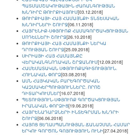
ՊԱՏՄԱՄՇԱԿՈՒԹԱՅԻՆ ԺԱՌԱՆԳՈՒԹՅԱՆ
ԽՆԴԻՐԸ ԹՈՒՐՔԻԱՅՈՒՄ
[03.12.2018]
ԹՈՒՐՔԻԱՅԻ ՀԱՅ ՀԱՄԱՅՆՔԻ ՏՆՏԵՍԱԿԱՆ
ԽՆԴԻՐՆԵՐԻ ՇՈՒՐՋ
[06.11.2018]
ՀԱՅՐԵՆԻՔ-ՍՓՅՈՒՌՔ ՀԱՄԱԳՈՐԾԱԿՑՈՒԹՅԱՆ
ՄՈԴԵԼՆԵՐԻ ՇՈՒՐՋ
[26.10.2018]
ԹՈՒՐՔԻԱՅԻ ՀԱՅ ՀԱՄԱՅՆՔԻ ՆԵՐԿԱ
ԴՐՈՒԹՅԱՆ ՇՈՒՐՋ
[25.09.2018]
ՍԻՐԻԱՅԻ ՀԱՅ ՀԱՄԱՅՆՔԸ
ՎԵՐԱԿԱՆԳՆՈՂԱԿԱՆ ՇՐՋԱՆՈՒՄ
[12.09.2018]
ՀԱՄԵՄԱՏԱԿԱՆ ՍՓՅՈՒՌՔԱԳԻՏՈՒԹՅՈՒՆ.
ՀՈՒՆԱԿԱՆ ՓՈՐՁ
[03.08.2018]
ԱՄՆ ՀԱՅԿԱԿԱՆ ԲԱՐԵԳՈՐԾԱԿԱՆ
ԿԱԶՄԱԿԵՐՊՈՒԹՅՈՒՆՆԵՐԸ. ՈՐՈՇ
ԴԻՏԱՐԿՈՒՄՆԵՐ
[16.07.2018]
ՊԵՏՈՒԹՅՈՒՆ-ՍՓՅՈՒՌՔ ԳՈՐԾԱԿՑՈՒԹՅԱՆ
ԻՐԱՆԱԿԱՆ ՓՈՐՁԻՑ
[19.06.2018]
ՀԱՅՐԵՆԱԴԱՐՁՆԵՐԻ ԻՆՏԵԳՐՄԱՆ ԽՆԴՐԻ
ՇՈՒՐՋ
[06.06.2018]
ՀԱՅՈՑ ՑԵՂԱՍՊԱՆՈՒԹՅԱՆ ՃԱՆԱՉՄԱՆ ՀԱՄԱՐ
ԵՐԿՈՒ ԳՈՐԾՈՆ ԳՈՅՈՒԹՅՈՒՆ ՈՒՆԻ
[27.04.2018]