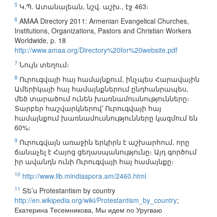
5
Կ.Պ. Ատանալեան, նշվ. աշխ., էջ 463։
6
AMAA Directory 2011: Armenian Evangelical Churches,
Institutions, Organizations, Pastors and Christian Workers
Worldwide, p. 18
http://www.amaa.org/Directory%20for%20website.pdf
7
Նույն տեղում։
8
Ուրուգվայի հայ համայնքում, ինչպես Հարավային
Ամերիկայի հայ համայնքներում ընդհանրապես,
մեծ տարածում ունեն խառնամուսնությունները։
Տարբեր հաշվարկներով՝ Ուրուգվայի հայ
համայնքում խառնամուսնությունները կազմում են
60%։
9
Ուրուգվայն առաջին երկիրն է աշխարհում, որը
ճանաչել է Հայոց ցեղասպանությունը։ Այդ գործում
իր ավանդն ունի Ուրուգվայի հայ համայնքը։
10
http://www.lib.mindiaspora.am/2460.html
11
Տե՛ս Protestantism by country
http://en.wikipedia.org/wiki/Protestantism_by_country
;
Екатерина Тесемникова, Мы идем по Уругваю