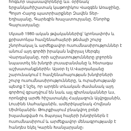
հոգևոր սպասավորները ևս. օրինակ`
երջանկահիշատակ կաթողիկոս Վազգեն Առաջինը,
Պոլսո Հայոց պատրիարքներ Զավեն Տեր-
Եղիայանը, Գարեգին Խաչատուրյանը, Շնորհք
Գալուստյանը։
Սկսած 1980-ական թվականներից՝ կրոնափոխ և
քրիստոնյա համշենահայերի թեմայի շուրջ
շնորհակալ և արժեքավոր ուսումնասիրություններ է
անում այդ գործի իրական նվիրյալ Սերգեյ
Վարդանյանը, որի աշխատությունները լրջորեն
նպաստել են խնդրի լուսաբանմանը և հետագա
աշխատանքներին։ Այսօր էլ Ս.Վարդանյանը
շարունակում է համշենահայության խնդիրների
շուրջ ուսումնասիրությունները, և ուրախությամբ
պետք է նշել, որ արդեն տևական ժամանակ այդ
գործով զբաղվում են նաև այլ գիտնականներ ևս,
որոնցից արժե հիշատակել Հայկազուն Ալվրցյանին,
Լուսինե Սահակյանին, ամերիկաբնակ Հովնան
Սիմոնյանին։ Թուրքիայում բնակվող բռնի
իսլամացված ու ծպտյալ հայերի խնդիրներն է
ուսումնասիրում և արժեքավոր մենագրությամբ է
հանդես եկել Կարեն Խանլարյանը։