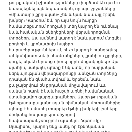
թուրքական իշխանությունները փորձում են դա ևս
ծառայեցնել այն նպատակին, որ այդ շրջանները
«միատարր քրդական» չեն և կան նաև այլ էթնիկ
խմբեր։ Կարծում եմ, որ այս նույն հարցի
համատեքստում որոշակի տեղ կարող են ունենալ
նաև հայկական եկեղեցիների վերանորոգման
փորձերը։ Այս ամենով կարող է նաև լարում մտցվել
քրդերի և կրոնափոխ հայերի
հարաբերություններում, ինչը կարող է հանգեցնել
անկանխատեսելի հետևանքների, քանի որ քրդերը,
գուցե, սկսեն նրանց դիտել իբրև մրցակիցներ։ Այս
պահին, սակայն, պետք է նկատել, որ հայկական
ներկայության վերազարթոնքի աննշան փորձերը
դրական են գնահատվում և, երբեմն, նաև
քաջալերվում են քրդական միջավայրում ևս,
սակայն հարկ է նաև հաշվի առնել հավանական
վտանգավոր զարգացումները։ Այսօր թուրքական
էթնոքաղաքականության հիմնական միտումներից
պետք է համարել տարբեր էթնիկ խմբերի շահերը
միմյանց հակադրելու միջոցով
հավասարակշռություն պահելու ձգտումը։
Այսպիսով` կարող ենք ասել, որ էթնիկական