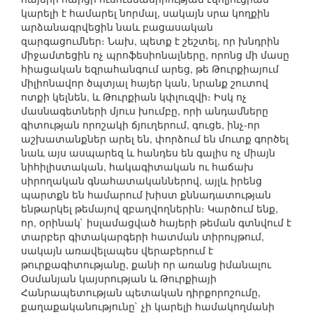
կարելի է համարել նորմալ, սակայն սրա կողքին
արձանագրվեցին նաև բացասական
զարգացումներ։ Նախ, պետք է շեշտել, որ խնդրին
միջամտեցին ոչ պրոֆեսիոնալները, որոնց մի մասը
հիացական եզրահանգում արեց, թե Թուրքիայում
միլիոնավոր ծպտյալ հայեր կան, նրանք շուտով
ոտքի կելնեն, և Թուրքիան կփլուզվի։ Իսկ ոչ
մասնագետների մյուս խումբը, որի անդամները
գիտության որոշակի ճյուղերում, գուցե, ինչ-որ
աշխատանքներ արել են, փորձում են մուտք գործել
նաև այս ասպարեզ և հանդես են գալիս ոչ միայն
նիհիլիստական, հակագիտական ու հաճախ
սիրողական գնահատականներով, այլև իրենց
պարտքն են համարում խիստ քննադատության
ենթարկել թեմայով զբաղվողներին։ Կարծում ենք,
որ, օրինակ` իսլամացված հայերի թեման գտնվում է
տարբեր գիտակարգերի հատման տիրույթում,
սակայն առավելապես վերաբերում է
թուրքագիտությանը, քանի որ առանց իմանալու
Օսմանյան կայսրության և Թուրքիայի
Հանրապետության պետական դիրքորոշումը,
քաղաքականությունը` չի կարելի համակողմանի