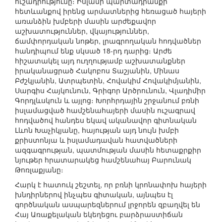
ուշադրությունը։ Իսլամի պարտադրանքի
հետևանքով իրենց արմատներից հեռացած հայերի
առանձին խմբերի մասին արժեքավոր
աշխատություններ, վկայություններ,
ճամփորդական նոթեր, լրագրողական հոդվածներ
հանդիպում ենք սկսած 18-րդ դարից։ Արժե
հիշատակել այդ ուղղությամբ աշխատանքներ
իրականացրած Հակոբոս Տաշյանին, Մինաս
Բժշկյանին, Ատրպետին, Հովակիմ Հովակիմյանին,
Սարգիս Հայկունուն, Գրիգոր Արծրունուն, Վլադիմիր
Գորդլևսկուն և այլոց։ Խորհրդային շրջանում բռնի
իսլամացված համշենահայերի մասին ուշագրավ
հոդվածով հանդես եկավ ականավոր գիտնական
Լևոն Խաչիկյանը, հայության այդ նույն խմբի
քրիստոնյա և իսլամադավան հատվածների
ազգագրության, պատմության մասին հետաքրքիր
նյութեր հրատարակեց համշենահայ Բարունակ
Թոռլաքյանը։
Հարկ է հատուկ շեշտել, որ բռնի կրոնափոխ հայերի
խնդիրներով ինչպես գիտական, այնպես էլ
գործնական ասպարեզներում լրջորեն զբաղվել են
Հայ Առաքելական եկեղեցու բարձրաստիճան