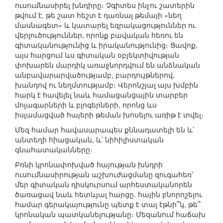
ուսումնասիրել խնդիրը։ Չգիտես ինչու շատերին
թվում է, թե շատ հեշտ է դառնալ թեմայի «նեղ
մասնագետ» և կատարել եզրակացություններ ու
վերլուծություններ, որոնք բավական հեռու են
գիտականությունից և իրականությունից։ Ցավոք,
այս հարցում ևս գիտական օբյեկտիվության
փոխարեն մարդիկ առաջնորդվում են անձնական
անբավարարվածությամբ, բարդույթներով,
խանդով ու նեղմտությամբ։ Վերոնշյալ այս խմբին
հարկ է հավելել նաև համացանցային տարբեր
մոլագարների և բլոգերների, որոնց ևս
իսլամացված հայերի թեման խոսելու առիթ է տվել։
Մեզ համար հավասարապես քննադատելի են և՛
անտեղի հիացական, և՛ նիհիլիստական
գնահատականները։
Բռնի կրոնափոխված հայության խնդրի
ուսումնասիրության աշխուժացմանը զուգահեռ՝
մեր գիտական դիսկուրսում արհեստականորեն
ծառացավ նաև հետևյալ հարցը. հային բնորոշելու
համար գերակայությունը պետք է տալ էթնի՞կ, թե՞
կրոնական պատկանելությանը։ Մեզանում հաճախ