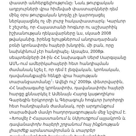
փաստի անհերքելիությունը։ Նաև թուրքական
աղբյուրների վրա հիմնված փաստարկների դեմ
մինչ օրս թուրքական կողմը չի կարողացել
ներկայացնել ոչ մի լուրջ հակափաստարկ։ Կարևոր
է շեշտել, որ Հայաստանի հոգևոր ու աշխարհիկ
իշխանության ղեկավարները ևս, սկսած 2008
թվականից, իրենց ելույթներում անդրադարձան
բռնի կրոնափոխ հայերի խնդրին, մի բան, որը
նախկինում չէր հանդիպել։ Այսպես, 2008թ.
սեպտեմբերի 24-ին ՀՀ նախագահ Սերժ Սարգսյանը
ԱՄՆ-ում ամերիկահայերի հետ հանդիպման
ժամանակ նշել է, որ դեմ է լեզվական, կրոնական,
դավանանքային հենքի վրա հայության
1
տարանջատմանը
։ Ավելի ուշ՝ 2009թ. փետրվարին,
ՀՀ նախագահը կրոնափոխ, դավանափոխ հայերի
հարցը քննարկել է Ամենայն Հայոց կաթողիկոս
Գարեգին Երկրորդի և Գերագույն հոգևոր խորհրդի
հետ հանդիպման ժամանակ, որի արդյունքում
տարածված մամլո հաղորդագրության մեջ նշվում է.
«Խոսվել է Հայաստանում և Սփյուռքում այլակրոն և
դավանափոխ հայերի շրջանում հայ ինքնության
լիարժեք արմատավորման և տարբեր