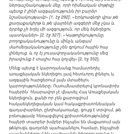
ներդաշնակության մեջ, որի հիմնական մոթիվը
պետք է լինի ազգայնությունն իր բարձր
նշանակությամբ» [1, էջ 292]։ «Երկրագնդի վրա թե
քաղաքակիրթ և թե վայրենի ազգերի մեջ չկա և
երբեք չի եղել մի ազգություն, որ մեկ եկեղեցու
պատկաներ» [2, էջ 327]։ «Կաթոլիկությունը,
բողոքականությունը և մինչև անգամ
մահմեդականությունը չեն զրկում հային հայ
լինելուց, և ոչ էլ լուսավորչականությունը մեզ
իրավունք է տալիս հայ կոչվել»
[2, էջ 332]։
Մենք պետք է կարողանանք համատեղել
առաքելական եկեղեցու լավ հետևորդ լինելու և
ազգային հարցերում լայն մտածելու
կարողությունները։ Ուսումնասիրելով կրոնափոխ
հայերին` հնարավոր չէ վնասել Հայ Առաքելական
եկեղեցուն, քանի որ չեն քարոզվում
հակաեկեղեցական կամ հակաքրիստոնեական
գաղափարներ, ընդհակառակը, ցույց է տրվում, թե
բռնությամբ հեռացվելով քրիստոնեությունից՝
հայերի տարբեր խմբեր ինչպես են մաքառում այն
թեկուզև գաղտնի պահպանելու համար, ինչպիսի
պայմաններում են պահպանել հիշողությունը և