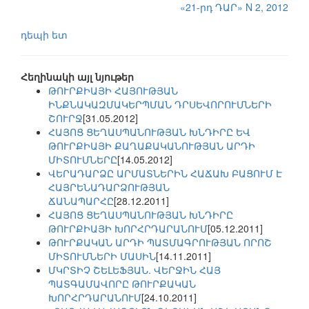
«21-րդ ԴԱՐ» N 2, 2012
դեպի ետ
Հեղինակի այլ նյութեր
ԹՈՒՐՔԻԱՅԻ ՀԱՅՈՒԹՅԱՆ
ԻՆՔՆԱԿԱԶՄԱԿԵՐՊՄԱՆ ԴՐՍԵՎՈՐՈՒՄՆԵՐԻ
ՇՈՒՐՋ
[31.05.2012]
ՀԱՅՈՑ ՑԵՂԱՍՊԱՆՈՒԹՅԱՆ ԽՆԴԻՐԸ ԵՎ
ԹՈՒՐՔԻԱՅԻ ՔԱՂԱՔԱԿԱՆՈՒԹՅԱՆ ԱՐԴԻ
ՄԻՏՈՒՄՆԵՐԸ
[14.05.2012]
ՎԵՐԱԴԱՐՁԸ ԱՐՄԱՏՆԵՐԻՆ ՀԱՃԱԽ ԲԱՑՈՒՄ Է
ՀԱՅՐԵՆԱԴԱՐՁՈՒԹՅԱՆ
ՃԱՆԱՊԱՐՀԸ
[28.12.2011]
ՀԱՅՈՑ ՑԵՂԱՍՊԱՆՈՒԹՅԱՆ ԽՆԴԻՐԸ
ԹՈՒՐՔԻԱՅԻ ԽՈՐՀՐԴԱՐԱՆՈՒՄ
[05.12.2011]
ԹՈՒՐՔԱԿԱՆ ԱՐԴԻ ՊԱՏՄԱԳՐՈՒԹՅԱՆ ՈՐՈՇ
ՄԻՏՈՒՄՆԵՐԻ ՄԱՍԻՆ
[14.11.2011]
ՄԿՐՏԻՉ ՇԵԼԵՖՅԱՆ. ՎԵՐՋԻՆ ՀԱՅ
ՊԱՏԳԱՄԱՎՈՐԸ ԹՈՒՐՔԱԿԱՆ
ԽՈՐՀՐԴԱՐԱՆՈՒՄ
[24.10.2011]