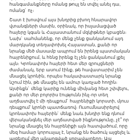
հանգամանքները ոմանց թույլ են տվել անել դա,
ոմանց` ոչ։
Շատ է խոսվում այս խնդրից բխող հնարավոր
վտանգների մասին, օրինակ, որ իսլամացված
հայերը կգան և Հայաստանում մզկիթներ կբացեն։
Նախ` սահմանենք, որ մենք չենք ցանկանում այդ
մարդկանց տեղափոխել Հայաստան, քանի որ
նրանք մեծ մասամբ ապրում են իրենց պատմական
հայրենիքում, և հենց իրենք էլ չեն ցանկանում լքել
այն։ Կրոնափոխ հայերի հետ մեր զրույցների
ժամանակ, երբ ասում էինք, թե հավատարիմ չեն
մնացել կրոնին, որպես հակափաստարկ նրանք
նշում էին, թե մնացել են ամուր կառչած հողին։
Այսինքն` մենք կարիք ունենք միմյանց հետ շփվելու,
քանի որ մեր բոլորիս էությունն ինչ-որ տեղ
աղճատվել է մի դեպքում` հայրենիքի կորստի, մյուս
դեպքում՝ կրոնի պատճառով։ Ուսումնասիրելով
կրոնափոխ հայերին` մենք նաև խնդիր ենք դնում
վերականգնել մեր աղճատված ինքնությունը, չէ՞ որ
նրանք մնացել են հայրենիքի այն հատվածում, որը
մեզ համար կորուսյալ է, նրանք են ծածուկ այցելել և
այցելում մեր անարգված սրբավայրերը։ Այս