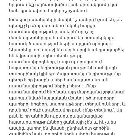
երկուստեք աղճատվածության գիտակցումը կա
նաև կրոնափոխ հայերի շրջանում:
Խոսելով վտանգների մասին` շատերը նշում են, թե
պետք չէր Հայաստանում սկսել հարցի
ուսումնասիրությունը, ավելին՝ որոշ ոչ
մասնագետներ դա համարում են օտարերկրյա
հատուկ ծառայությունների սարքած որոգայթ։
Նկատենք, որ առաջինն այդ հարցին անդրադարձել
են եվրոպացի, այնուհետև թուրք
ուսումնասիրողները, և այս պարագայում
հայաստանյան գիտության լռությունն առնվազն
տարօրինակ կլիներ։ Հայաստանյան գիտությունը
պետք է իր խոսքն ասեր համապատասխան
ուսումնասիրություններից հետո։ Մենք
ուսումնասիրում ենք նաև այդ մարդկանց շրջանում
պահպանված հայկական մշակույթի տարրերը`
պարերը, երգերը, սովորույթները, տեղանունները, և
դրանում որևէ վտանգավոր բան չենք տեսնում։ Այլ
բան է, որ անհիմն ու քաղաքականացված
հայտարարությունները ցանկալի չեն և, ինչպես
ասվեց, կարող են վնասել ընդհանուր գործին։
Հավելենք նաև, որ բռնի կրոնափոխ հայության