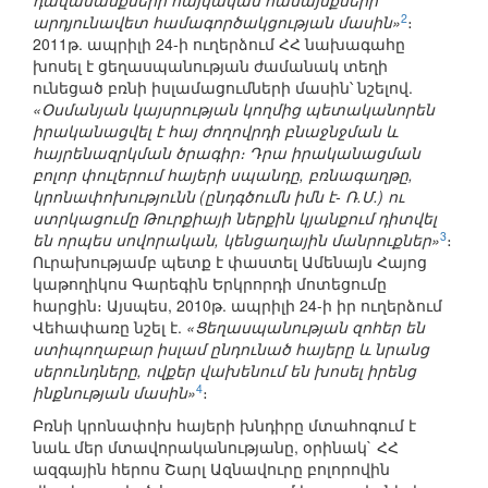
դավանանքների հայկական համայնքների
2
արդյունավետ համագործակցության մասին»
։
2011թ. ապրիլի 24-ի ուղերձում ՀՀ նախագահը
խոսել է ցեղասպանության ժամանակ տեղի
ունեցած բռնի իսլամացումների մասին՝ նշելով.
«Օսմանյան կայսրության կողմից պետականորեն
իրականացվել է հայ ժողովրդի բնաջնջման և
հայրենազրկման ծրագիր։ Դրա իրականացման
բոլոր փուլերում հայերի սպանդը, բռնագաղթը,
կրոնափոխությունն (ընդգծումն իմն է- Ռ.Մ.) ու
ստրկացումը Թուրքիայի ներքին կյանքում դիտվել
3
են որպես սովորական, կենցաղային մանրուքներ»
։
Ուրախությամբ պետք է փաստել Ամենայն Հայոց
կաթողիկոս Գարեգին Երկրորդի մոտեցումը
հարցին։ Այսպես, 2010թ. ապրիլի 24-ի իր ուղերձում
Վեհափառը նշել է.
«Ցեղասպանության զոհեր են
ստիպողաբար իսլամ ընդունած հայերը և նրանց
սերունդները, ովքեր վախենում են խոսել իրենց
4
ինքնության մասին»
։
Բռնի կրոնափոխ հայերի խնդիրը մտահոգում է
նաև մեր մտավորականությանը, օրինակ` ՀՀ
ազգային հերոս Շարլ Ազնավուրը բոլորովին