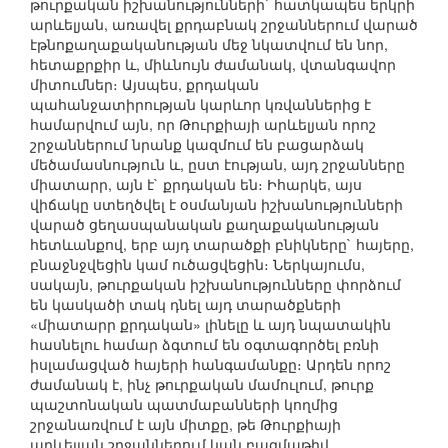
թուրքական իշխանությունների` հատկապես երկրի
արևելյան, առավել քրդաբնակ շրջաններում վարած
էթնոքաղաքականության մեջ նկատվում են նոր,
հետաքրքիր և, միևնույն ժամանակ, վտանգավոր
միտումներ։ Այսպես, քրդական
պահանջատիրության կարևոր կռվաններից է
համարվում այն, որ Թուրքիայի արևելյան որոշ
շրջաններում նրանք կազմում են բացարձակ
մեծամասնություն և, ըստ էության, այդ շրջանները
միատարր, այն է` քրդական են։ Իհարկե, այս
վիճակը ստեղծվել է օսմանյան իշխանությունների
վարած ցեղասպանական քաղաքականության
հետևանքով, երբ այդ տարածքի բնիկները` հայերը,
բնաջնջվեցին կամ ուծացվեցին։ Ներկայումս,
սակայն, թուրքական իշխանությունները փորձում
են կասկածի տակ դնել այդ տարածքների
«միատարր քրդական» լինելը և այդ նպատակին
հասնելու համար ձգտում են օգտագործել բռնի
իսլամացված հայերի հանգամանքը։ Արդեն որոշ
ժամանակ է, ինչ թուրքական մամուլում, թուրք
պաշտոնական պատմաբանների կողմից
շրջանառվում է այն միտքը, թե Թուրքիայի
արևելյան շրջաններում կան բազմաթիվ