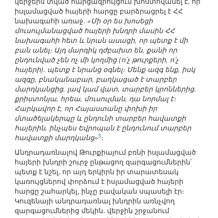
վերջերս տված հարցազրույցում խոստովանել է, որ
իսլամացված հայերի հարցը բարձրացրել է ՀՀ
նախագահի առաջ.
«Մի օր ես խոսեցի
մուսուլմանացված հայերի խնդրի մասին ՀՀ
նախագահի հետ և նրան ասացի, որ պետք է մի
բան անել։ Այդ մարդիկ դժբախտ են, քանի որ
ընդունված չեն ոչ մի կողմից (ո՛չ թուրքերի, ո՛չ
հայերի). պետք է նրանց օգնել։ Մենք ազգ ենք, իսկ
ազգը, բնականաբար, բաղկացած է տարբեր
մարդկանցից. լավ կամ վատ, տարբեր կրոններից.
քրիստոնյա, հրեա, մուսուլման, դա նորմալ է։
Հարկավոր է, որ Հայաստանը փոխի իր
մտածելակերպը և ընդունի տարբեր հավատքի
հայերին, ինչպես Եվրոպան է ընդունում տարբեր
5
հավատքի մարդկանց»
։
Անդրադառնալով Թուրքիայում բռնի իսլամացված
հայերի խնդրի շուրջ ընթացող զարգացումներին`
պետք է նշել, որ այդ երկիրն իր տարատեսակ
կառույցներով փորձում է իսլամացված հայերի
հարցը շահարկել, ինչը բավական սպասելի էր։
Կուզենայի անդրադառնալ խնդրին առնչվող
զարգացումներից մեկին. վերջին շրջանում