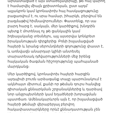
արմատացած է այն մտածելակերպը, թե հայ կարող
է համարվել միայն քրիստոնյան, ըստ այդմ՝
այլակրոն կամ կրոնափոխ հայ հասկացությունը
բացառվում է, ու սրա համար, իհարկե, բերվում են
բազմաթիվ հիմնավորումներ։ Փաստենք, որ սա
բարդ հարց է, սակայն, մեր կարծիքով, խնդրին
պետք է մոտենալ ոչ թե ցանկալին կամ
իդեալականը տեսնելու, այլ այսօրվա կոնկրետ
իրականության դիրքերից։ Բռնի իսլամացված
հայերի և նրանց սերունդների գոյությունը փաստ է,
և առնվազն անարդար կլինի անտեսել
տարատեսակ դժվարությունների մեջ իրենց
հայկական ծագման հիշողությունը պահպանած
մարդկանց։
Մեր կարծիքով, կրոնափոխ հայերի հարցին
այդպիսի բուռն արձագանք տալը պարունակում է
ակնհայտ միտում, քանի որ թեման դուրս հանվեց
գիտական քննարկման շրջանակներից և դարձավ
նոր անջրպետների կամ եղածների խորացման
պատճառ։ Ամենակարևորն այն է, որ իսլամացված
հայերի թեմայի վերաբերյալ բերվող
հակափաստարկները որևէ քննադատության չեն