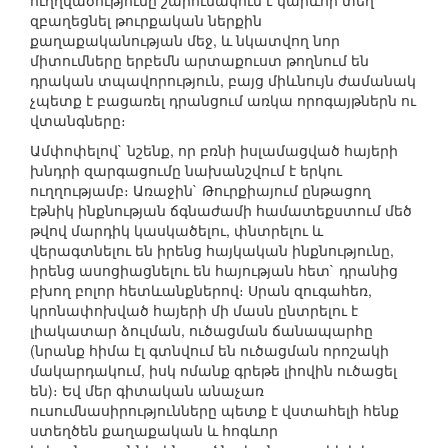
ուղղվածությունը շարունակում է կարևոր տեղ
զբաղեցնել թուրքական ներքին
քաղաքականության մեջ, և նկատվող նոր
միտումները երբեմն արտաքուստ թողնում են
դրական տպավորություն, բայց միևնույն ժամանակ
չպետք է բացառել դրանցում առկա որոգայթներն ու
վտանգները։
Ամփոփելով` նշենք, որ բռնի իսլամացված հայերի
խնդրի զարգացումը նախանշվում է երկու
ուղղությամբ։ Առաջին` Թուրքիայում ընթացող
էթնիկ ինքնության ճգնաժամի համատեքստում մեծ
թվով մարդիկ կասկածելու, փնտրելու և
վերագտնելու են իրենց հայկական ինքնությունը,
իրենց ասոցիացնելու են հայության հետ` դրանից
բխող բոլոր հետևանքներով։ Սրան զուգահեռ,
կրոնափոխված հայերի մի մասն ընտրելու է
լիակատար ձուլման, ուծացման ճանապարհը
(նրանք հիմա էլ գտնվում են ուծացման որոշակի
մակարդակում, իսկ ոմանք գրեթե լիովին ուծացել
են)։ Եվ մեր գիտական անաչառ
ուսումնասիրությունները պետք է վստահելի հենք
ստեղծեն քաղաքական և հոգևոր