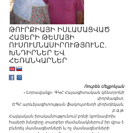
ԹՈՒՐՔԻԱՅԻ ԻՍԼԱՄԱՑՎԱԾ
ՀԱՅԵՐԻ ԹԵՄԱՅԻ
ՈՒՍՈՒՄՆԱՍԻՐՈՒԹՅՈՒՆԸ.
ԽՆԴԻՐՆԵՐ ԵՎ
ՀԵՌԱՆԿԱՐՆԵՐ
Ռուբեն Մելքոնյան
«Նորավանք» ԳԿՀ Հայագիտական կենտրոնի
փորձագետ,
ԵՊՀ արևելագիտության ֆակուլտետի փոխդեկան,
բ.գ.թ.
Հայկական իրականությունում բռնի կրոնափոխ
հայերի խնդիրը տարբեր ժամանակներում իր վրա է
բևեռել մասնագետների և ոչ մասնագետների