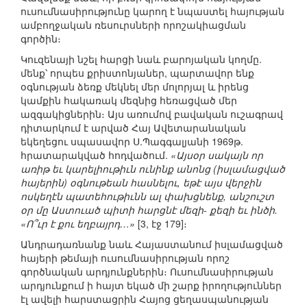
ուսումնասիրությունը կարող է նպաստել հայության
ամբողջական ռեսուրսների որոշակիացման
գործին։
Կուզենայի նշել հարցի նաև բարոյական կողմը.
մենք՝ որպես քրիստոնյաներ, պարտավոր ենք
օգնության ձեռք մեկնել մեր մոլորյալ և իրենց
կամքին հակառակ մեզնից հեռացված մեր
ազգակիցներին։ Այս առումով բավական ուշագրավ
դիտարկում է արված Հայ Ավետարանական
եկեղեցու սպասավոր Ս.Պագգալյանի 1969թ.
հրատարակված հոդվածում.
«Այսօր սակայն որ
առիթ եւ կարելիութիւն ունինք անոնց (իսլամացված
հայերին) օգնութեան հասնելու, եթէ այս վերջին
ոսկեղէն պատեհութիւնն ալ փախցնենք, անշուշտ
օր մը Աստուած պիտի հարցնէ մեզի- քեզի եւ ինծի.
«Ո՞ւր է քու եղբայրդ…»
[3, էջ 179]։
Անդրադառնանք նաև Հայաստանում իսլամացված
հայերի թեմայի ուսումնասիրության որոշ
գործնական արդյունքներին։ Ուսումնասիրության
արդյունքում ի հայտ եկած մի շարք իրողություններ
էլ ավելի հարստացրին Հայոց ցեղասպանության