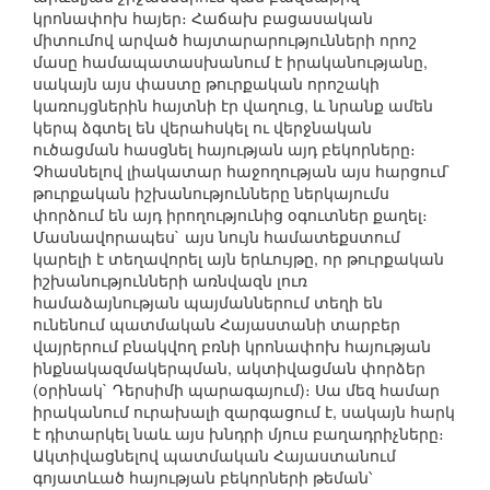
կրոնափոխ հայեր։ Հաճախ բացասական
միտումով արված հայտարարությունների որոշ
մասը համապատասխանում է իրականությանը,
սակայն այս փաստը թուրքական որոշակի
կառույցներին հայտնի էր վաղուց, և նրանք ամեն
կերպ ձգտել են վերահսկել ու վերջնական
ուծացման հասցնել հայության այդ բեկորները։
Չհասնելով լիակատար հաջողության այս հարցում`
թուրքական իշխանությունները ներկայումս
փորձում են այդ իրողությունից օգուտներ քաղել։
Մասնավորապես` այս նույն համատեքստում
կարելի է տեղավորել այն երևույթը, որ թուրքական
իշխանությունների առնվազն լուռ
համաձայնության պայմաններում տեղի են
ունենում պատմական Հայաստանի տարբեր
վայրերում բնակվող բռնի կրոնափոխ հայության
ինքնակազմակերպման, ակտիվացման փորձեր
(օրինակ` Դերսիմի պարագայում)։ Սա մեզ համար
իրականում ուրախալի զարգացում է, սակայն հարկ
է դիտարկել նաև այս խնդրի մյուս բաղադրիչները։
Ակտիվացնելով պատմական Հայաստանում
գոյատևած հայության բեկորների թեման՝