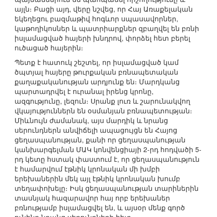
այլն։ Բացի այդ, վերը նշվեց, որ Հայ Առաքելական
եկեղեցու բազմաթիվ հոգևոր սպասավորներ,
կաթողիկոսներ և պատրիարքներ զբաղվել են բռնի
իսլամացված հայերի խնդրով, փորձել հետ բերել
ուծացած հայերին։
Պետք է հատուկ շեշտել, որ իսլամացված կամ
ծպտյալ հայերը թուրքական բռնապետական
քաղաքականության արդյունք են։ Մարդկանց
պարտադրվել է ուրանալ իրենց կրոնը,
ազգությունը, լեզուն։ Սրանք լուռ և շարունակվող
վկայություններն են օսմանյան բռնապետության։
Միևնույն ժամանակ, այս մարդիկ և նրանց
սերունդներն անվիճելի ապացույցն են Հայոց
ցեղասպանության, քանի որ ցեղասպանության
կանխարգելման ՄԱԿ կոնվենցիայի 2-րդ հոդվածի 5-
րդ կետը հստակ փաստում է, որ ցեղասպանություն
է համարվում էթնիկ կրոնական մի խմբի
երեխաներին մեկ այլ էթնիկ կրոնական խումբ
տեղափոխելը։ Իսկ ցեղասպանության տարիներին
տասնյակ հազարավոր հայ որբ երեխաներ
բռնությամբ իսլամացվել են, և այսօր մենք գործ