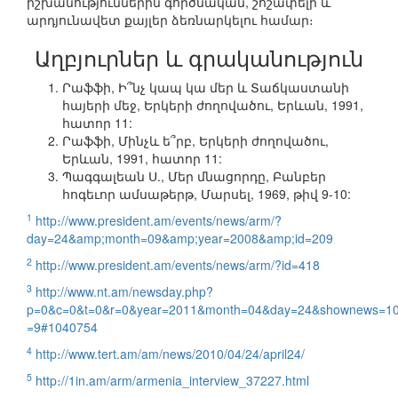
իշխանություններին գործնական, շոշափելի և
արդյունավետ քայլեր ձեռնարկելու համար։
Աղբյուրներ և գրականություն
Րաֆֆի, Ի՞նչ կապ կա մեր և Տաճկաստանի
հայերի մեջ, Երկերի ժողովածու, Երևան, 1991,
հատոր 11:
Րաֆֆի, Մինչև ե՞րբ, Երկերի ժողովածու,
Երևան, 1991, հատոր 11:
Պագգալեան Ս., Մեր մնացորդը, Բանբեր
հոգեւոր ամսաթերթ, Մարսել, 1969, թիվ 9-10:
1
http։//www.president.am/events/news/arm/?
day=24&amp;month=09&amp;year=2008&amp;id=209
2
http։//www.president.am/events/news/arm/?id=418
3
http://www.nt.am/newsday.php?
p=0&c=0&t=0&r=0&year=2011&month=04&day=24&shownews=1
=9#1040754
4
http։//www.tert.am/am/news/2010/04/24/april24/
5
http։//1in.am/arm/armenia_interview_37227.html