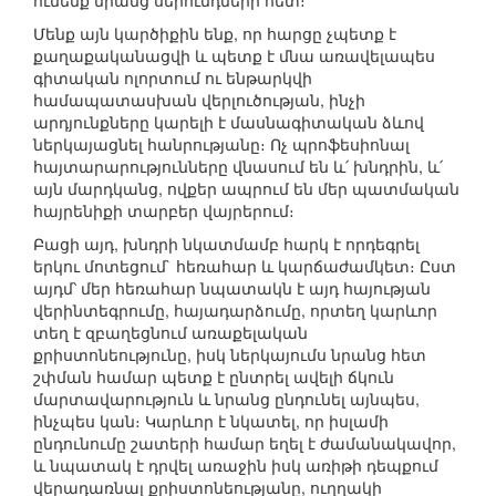
ունենք նրանց սերունդների հետ։
Մենք այն կարծիքին ենք, որ հարցը չպետք է
քաղաքականացվի և պետք է մնա առավելապես
գիտական ոլորտում ու ենթարկվի
համապատասխան վերլուծության, ինչի
արդյունքները կարելի է մասնագիտական ձևով
ներկայացնել հանրությանը։ Ոչ պրոֆեսիոնալ
հայտարարությունները վնասում են և՛ խնդրին, և՛
այն մարդկանց, ովքեր ապրում են մեր պատմական
հայրենիքի տարբեր վայրերում։
Բացի այդ, խնդրի նկատմամբ հարկ է որդեգրել
երկու մոտեցում` հեռահար և կարճաժամկետ։ Ըստ
այդմ՝ մեր հեռահար նպատակն է այդ հայության
վերինտեգրումը, հայադարձումը, որտեղ կարևոր
տեղ է զբաղեցնում առաքելական
քրիստոնեությունը, իսկ ներկայումս նրանց հետ
շփման համար պետք է ընտրել ավելի ճկուն
մարտավարություն և նրանց ընդունել այնպես,
ինչպես կան։ Կարևոր է նկատել, որ իսլամի
ընդունումը շատերի համար եղել է ժամանակավոր,
և նպատակ է դրվել առաջին իսկ առիթի դեպքում
վերադառնալ քրիստոնեությանը, ուղղակի