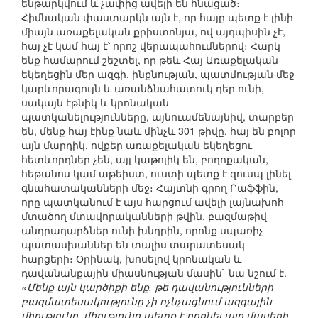
ենթարկվում և չափից ավելի են հնացած։
Հիմնական փաստարկն այն է, որ հայը պետք է լինի
միայն առաքելական քրիստոնյա, ով այդպիսին չէ,
հայ չէ կամ հայ է՝ որոշ վերապահումներով։ Հարկ
ենք համարում շեշտել, որ թեև Հայ Առաքելական
եկեղեցին մեր ազգի, ինքնության, պատմության մեջ
կարևորագույն և առանձնահատուկ դեր ունի,
սակայն էթնիկ և կրոնական
պատկանելությունները, այնուամենայնիվ, տարբեր
են, մենք հայ էինք նաև մինչև 301 թիվը, հայ են բոլոր
այն մարդիկ, ովքեր առաքելական եկեղեցու
հետևորդներ չեն, այլ կաթոլիկ են, բողոքական,
հեթանոս կամ աթեիստ, ուստի պետք է զուսպ լինել
գնահատականների մեջ։ Հայտնի գրող Րաֆֆին,
որը պատկանում է այս հարցում ավելի լայնախոհ
մտածող մտավորականների թվին, բազմաթիվ
անդրադարձներ ունի խնդրին, որոնք սպառիչ
պատասխաններ են տալիս տարատեսակ
հարցերի։ Օրինակ, խոսելով կրոնական և
դավանանքային միասնության մասին` նա նշում է.
«Մենք այն կարծիքի ենք, թե դավանությունների
բազմատեսակությունը չի ոչնչացնում ազգային
միությունը, միությունը պետք է որոնել այդ մասերի