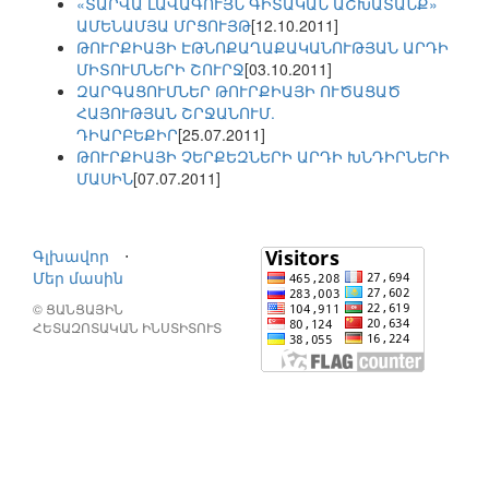
«ՏԱՐՎԱ ԼԱՎԱԳՈՒՅՆ ԳԻՏԱԿԱՆ ԱՇԽԱՏԱՆՔ»
ԱՄԵՆԱՄՅԱ ՄՐՑՈՒՅԹ
[12.10.2011]
ԹՈՒՐՔԻԱՅԻ ԷԹՆՈՔԱՂԱՔԱԿԱՆՈՒԹՅԱՆ ԱՐԴԻ
ՄԻՏՈՒՄՆԵՐԻ ՇՈՒՐՋ
[03.10.2011]
ԶԱՐԳԱՑՈՒՄՆԵՐ ԹՈՒՐՔԻԱՅԻ ՈՒԾԱՑԱԾ
ՀԱՅՈՒԹՅԱՆ ՇՐՋԱՆՈՒՄ.
ԴԻԱՐԲԵՔԻՐ
[25.07.2011]
ԹՈՒՐՔԻԱՅԻ ՉԵՐՔԵԶՆԵՐԻ ԱՐԴԻ ԽՆԴԻՐՆԵՐԻ
ՄԱՍԻՆ
[07.07.2011]
Գլխավոր
⋅
Մեր մասին
© ՑԱՆՑԱՅԻՆ
ՀԵՏԱԶՈՏԱԿԱՆ ԻՆՍՏԻՏՈՒՏ