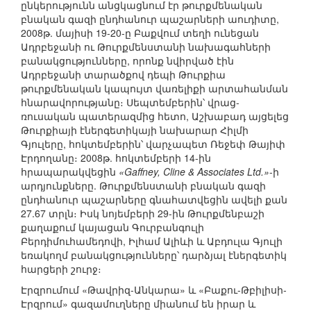
ընկերությունն անցկացնում էր թուրքմենական
բնական գազի ընդհանուր պաշարների աուդիտը,
2008թ. մայիսի 19-20-ը Բաքվում տեղի ունեցան
Ադրբեջանի ու Թուրքմենստանի նախագահների
բանակցությունները, որոնք նվիրված էին
Ադրբեջանի տարածքով դեպի Թուրքիա
թուրքմենական կապույտ վառելիքի արտահանման
հնարավորությանը։ Սեպտեմբերին՝ վրաց-
ռուսական պատերազմից հետո, Աշխաբադ այցելեց
Թուրքիայի էներգետիկայի նախարար Հիլմի
Գյուլերը, հոկտեմբերին՝ վարչապետ Ռեջեփ Թայիփ
Էրդողանը։ 2008թ. հոկտեմբերի 14-ին
հրապարակվեցին
«Gaffney, Cline & Associates Ltd.»
-ի
արդյունքները. Թուրքմենստանի բնական գազի
ընդհանուր պաշարները գնահատվեցին ավելի քան
27.67 տրլն։ Իսկ նոյեմբերի 29-ին Թուրքմենբաշի
քաղաքում կայացան Գուրբանգուլի
Բերդիմուհամեդովի, Իլհամ Ալիևի և Աբդուլա Գյուլի
եռակողմ բանակցությունները՝ դարձյալ էներգետիկ
հարցերի շուրջ։
Էրզրումում «Թավրիզ-Անկարա» և «Բաքու-Թբիլիսի-
Էրզրում» գազամուղները միանում են իրար և