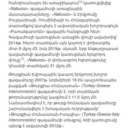
18
հանդիսանալու են առաջիկայում
կառուցվելիք
«Nabucco»
գազամուղի առաջնային
մատակարարները։
«Nabucco»
-ն Էրզրումը
Բուլղարիայի, Ռումինիայի ու Հունգարիայի
տարածքով կապելու է ավստրիական խոշորագույն
«Բաումգարտեն» գազային հանգույցի հետ։
Գազամուղի կառուցման առաջին փուլի ավարտից՝
2014թ. հետո տարեկան այն կարող է փոխադրել
մոտ 8 մլրդ մ3, իսկ 2019թ. սկսած, երբ ենթադրաբար
կավարտվի գազամուղի կառուցման երկրորդ
19
փուլը
,
«Nabucco»
-ի փոխադրող հզորությունը
կհասնի տարեկան 31 մլրդ մ3։
Թուրքիան Եվրոպային կապող երկրորդ խոշոր
գազամուղը 2007թ. նոյեմբերի 18-ին պաշտոնապես
բացված «Թուրքիա-Հունաստան»
(Turkey-Greece
Interconnector)
գազամուղն է, որի տարեկան
թողունակությունը կազմում է 11.5 մլրդ մ3։
Նախատեսվում է, որ թուրք-հունական գազամուղը
շարունակվելու է իտալական ուղղությամբ՝
«Թուրքիա-Հունաստան-Իտալիա»
(Turkey-Greece-Italy
Interconnector)
գազամուղի տեսքով, որի կառուցումը
պետք է ավարտվի 2012թ.։