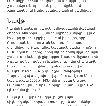
վաճառքի մերձավորարևելյան և բալկանյան
շուկաներում, ուր գրեթե բոլոր երկրներում
շարունակվում է տնտեսական աճի դինամիկան։
Նավթ
Կարելի է ասել, որ սև ոսկու միջազգային վաճառքի
գործում Թուրքիան անուղղակիորեն ներգրավված
էր 20-րդ դարի սկզբից, այն բանից ի վեր, երբ
Ռուսական կայսրության նավթային գլխավոր
տերմինալից՝ Բաթումից, կասպյան նավթը Բոսֆոր
և Դարդանել նեղուցներով սկսեց հոսել միջազգային
շուկա։ Ժամանակի ընթացքում նավթի միջազգային
շուկայում նեղուցների նշանակությունը միայն աճել
է, և այսօր էլ այդ դինամիկան պահպանվում է։
Այսպես, եթե 1996թ. ընթացքում Բոսֆորով և
Դարդանելով տեղափոխվել է մոտ 60 մլն տոննա
նավթ, ապա 2006թ.՝ 143.4 մլն տոննա։ Այս տարի
նախատեսվում է, որ այդ թիվը կտատանվի 190-200
9
մլն տոննայի միջև
։
Սակայն նավթի միջազգային շուկայում
միջնորդական դերակատարություն ստանձնելու