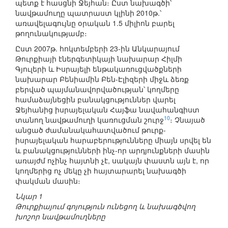
պետք է հասցնի Ջեյհան։ Ըստ նախագծի՝
նավթամուղը պատրաստ կլինի 2010թ.՝
առավելագույնը օրական 1.5 միլիոն բարել
թողունակությամբ։
Ըստ 2007թ. հոկտեմբերի 23-ին Անկարայում
Թուրքիայի էներգետիկայի նախարար Հիլմի
Գյուլերի և Իսրայելի ենթակառուցվածքների
նախարար Բենիամին Բեն-Էլիզերի միջև ձեռք
բերված պայմանավորվածության՝ կողմերը
համաձայնեցին բանակցություններ վարել
Ջեյհանից իսրայելական Հայֆա նավահանգիստ
10
տանող նավթամուղի կառուցման շուրջ
։ Չնայած
անցած ժամանակահատվածում թուրք-
իսրայելական հարաբերությունները միայն սրվել են
և բանակցությունների ինչ-որ արդյունքների մասին
առայժմ ոչինչ հայտնի չէ, սակայն փաստն այն է, որ
կողմերից ոչ մեկը չի հայտարարել նախագծի
փակման մասին։
Նկար 1
Թուրքիայում գոյություն ունեցող և նախագծվող
խոշոր նավթամուղները