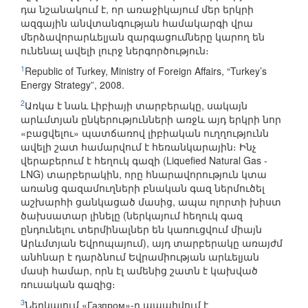
դա նշանակում է, որ առաջիկայում մեր երկրի
ազգային անվտանգության համակարգի վրա
մերձավորարևելյան զարգացումները կարող են
ունենալ ավելի լուրջ ներգործություն։
1
Republic of Turkey, Ministry of Foreign Affairs, “Turkey’s
Energy Strategy”, 2008.
2
Առկա է նաև Լիբիայի տարբերակը, սակայն
արևմտյան ընկերությունների առջև այդ երկրի նոր
«բացվելու» պատճառով լիբիական ուղղությունն
ավելի շատ համարվում է հեռանկարային։ Ինչ
վերաբերում է հեղուկ գազի (Liquefied Natural Gas -
LNG) տարբերակին, որը հնարավորություն կտա
առանց գազամուղների բնական գազ ներմուծել
աշխարհի ցանկացած մասից, ապա ոլորտի խիստ
ծախսատար լինելը (ներկայում հեղուկ գազ
ընդունելու տերմինալներ են կառուցվում միայն
Արևմտյան Եվրոպայում), այդ տարբերակը առայժմ
անհնար է դարձնում Եվրամիության արևելյան
մասի համար, որն էլ ամենից շատն է կախված
ռուսական գազից։
3
Ներկայում «Газпром»-ը ապահվում է