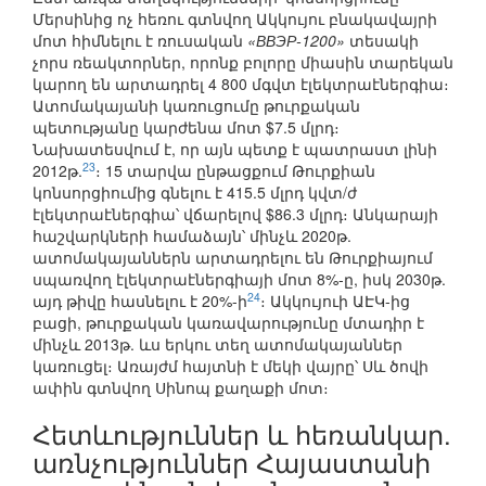
Մերսինից ոչ հեռու գտնվող Ակկույու բնակավայրի
մոտ հիմնելու է ռուսական
«ВВЭР-1200»
տեսակի
չորս ռեակտորներ, որոնք բոլորը միասին տարեկան
կարող են արտադրել 4 800 մգվտ էլեկտրաէներգիա։
Ատոմակայանի կառուցումը թուրքական
պետությանը կարժենա մոտ $7.5 մլրդ։
Նախատեսվում է, որ այն պետք է պատրաստ լինի
23
2012թ.
։ 15 տարվա ընթացքում Թուրքիան
կոնսորցիումից գնելու է 415.5 մլրդ կվտ/ժ
էլեկտրաէներգիա՝ վճարելով $86.3 մլրդ։ Անկարայի
հաշվարկների համաձայն՝ մինչև 2020թ.
ատոմակայաններն արտադրելու են Թուրքիայում
սպառվող էլեկտրաէներգիայի մոտ 8%-ը, իսկ 2030թ.
24
այդ թիվը հասնելու է 20%-ի
։ Ակկույուի ԱԷԿ-ից
բացի, թուրքական կառավարությունը մտադիր է
մինչև 2013թ. ևս երկու տեղ ատոմակայաններ
կառուցել։ Առայժմ հայտնի է մեկի վայրը՝ Սև ծովի
ափին գտնվող Սինոպ քաղաքի մոտ։
Հետևություններ և հեռանկար.
առնչություններ Հայաստանի