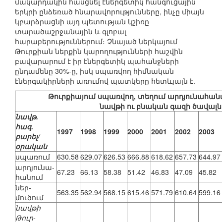
մակարդակին հասցնել էներգետիկ հանգուցային
երկրի ընձեռած հնարավորությունները, ինչը միայն
կբարձրացնի այդ պետության կշիռը
տարածաշրջանային և գլոբալ
հարաբերություններում։ Չնայած ներկայում
Թուրքիան ներքին կարողությունների հաշվին
բավարարում է իր էներգետիկ պահանջների
ընդամենը 30%-ը, իսկ սպառվող հիմնական
էներգակիրների առումով պատկերը հետևյալն է.
Թուրքիայում սպառվող, տեղում արդյունահանվ
նավթի ու բնական գազի ծավալն
նավթ.
հազ.
1997
1998
1999
2000
2001
2002
2003
բարել/
օրական
սպառում
630.58
629.07
626.53
666.88
618.62
657.73
644.97
արդյունա-
67.23
66.13
58.38
51.42
46.83
47.09
45.82
հանում
ներ-
563.35
562.94
568.15
615.46
571.79
610.64
599.16
մուծում
նավթի
Թուր-