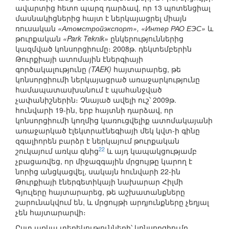
ավարտից հետո պարզ դարձավ, որ 13 պոտենցիալ
մասնակիցներից հայտ է ներկայացրել միայն
ռուսական
«Атомстройэкспорт», «Интер РАО ЕЭС»
և
թուրքական
«Park Teknik»
ընկերություններից
կազմված կոնսորցիումը։ 2008թ. դեկտեմբերին
Թուրքիայի ատոմային էներգիայի
գործակալությունը
(TAEK)
հայտարարեց, թե
կոնսորցիումի ներկայացրած առաջարկությունը
համապատասխանում է պահանջված
չափանիշներին։ Չնայած ավելի ուշ՝ 2009թ.
հունվարի 19-ին, երբ հայտնի դարձավ, որ
կոնսորցիումի կողմից կառուցվելիք ատոմակայանի
առաջարկած էլեկտրաէնեգիայի մեկ կվտ-ի գինը
զգալիորեն բարձր է ներկայում թուրքական
22
շուկայում առկա գնից
և այդ կապակցությամբ
չբացառվեց, որ միջազգային մրցույթը կարող է
նորից անցկացվել, սակայն հունվարի 22-ին
Թուրքիայի էներգետիկայի նախարար Հիլմի
Գյուլերը հայտարարեց, թե աշխատանքները
շարունակվում են, և մրցույթի արդյունքները չեղյալ
չեն հայտարարվի։
Ըստ առկա տեղեկությունների՝ կոնսորցիումը