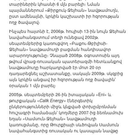
տարիներին կհասնի 6 մլն բարելի։ Նման
պայմաններում «Քիրքուկ-Ջեյհան» նավթամուղն,
ըստ ամենայնի, կրկին կաշխատի իր հզորության
ողջ ծավալով։
Ինչպես հայտնի է, 2006թ. հուլիսի 13-ին նույն Ջեյհան
նավահանգստում տեղի ունեցավ 2002թ.
սեպտեմբերից կառուցվող «Բաքու-Թբիլիսի-
Ջեյհան» նավթամուղի բացման հանդիսավոր
արարողությունը։ Չնայած 2008թ. օգոստոսին այդ
թվում վրաց-ռուսական պատերազմի հետևանքով
նավթամուղը հարկադրված էր մոտ 20 օր
դադարեցնել աշխատանքը, սակայն 2009թ. սկզբից
այն կրկին անցավ իր հզորության ողջ ծավալին՝
օրական 1 մլն բարել։
2005թ. սեպտեմբերի 26-ին իտալական «Eni» և
թուրքական
«Calik Energy»
էներգետիկ
ընկերությունների միջև կնքված փոխըմբռնման
հուշագրի համաձայն՝ կողմերը 2007-ից ձեռնամուխ
եղան «Սամսուն-Ջեյհան» նավթամուղի
կառուցմանը, որը Թուրքիայի սևծովյան Սամսուն
նավահանգստից ռուսական ու կասպյան նավթը