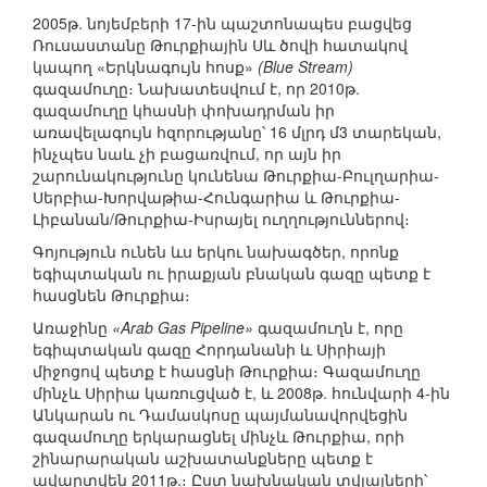
2005թ. նոյեմբերի 17-ին պաշտոնապես բացվեց
Ռուսաստանը Թուրքիային Սև ծովի հատակով
կապող «Երկնագույն հոսք»
(Blue Stream)
գազամուղը։ Նախատեսվում է, որ 2010թ.
գազամուղը կհասնի փոխադրման իր
առավելագույն հզորությանը՝ 16 մլրդ մ3 տարեկան,
ինչպես նաև չի բացառվում, որ այն իր
շարունակությունը կունենա Թուրքիա-Բուլղարիա-
Սերբիա-Խորվաթիա-Հունգարիա և Թուրքիա-
Լիբանան/Թուրքիա-Իսրայել ուղղություններով։
Գոյություն ունեն ևս երկու նախագծեր, որոնք
եգիպտական ու իրաքյան բնական գազը պետք է
հասցնեն Թուրքիա։
Առաջինը
«Arab Gas Pipeline»
գազամուղն է, որը
եգիպտական գազը Հորդանանի և Սիրիայի
միջոցով պետք է հասցնի Թուրքիա։ Գազամուղը
մինչև Սիրիա կառուցված է, և 2008թ. հունվարի 4-ին
Անկարան ու Դամասկոսը պայմանավորվեցին
գազամուղը երկարացնել մինչև Թուրքիա, որի
շինարարական աշխատանքները պետք է
ավարտվեն 2011թ.։ Ըստ նախնական տվյալների՝