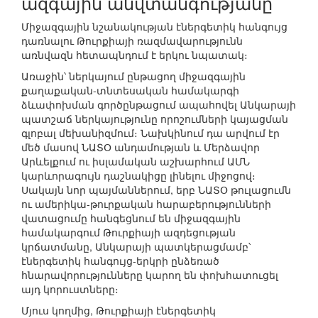
ազգային անվտանգությանը
Միջազգային նշանակության էներգետիկ հանգույց
դառնալու Թուրքիայի ռազմավարությունն
առնվազն հետապնդում է երկու նպատակ։
Առաջին՝ ներկայում ընթացող միջազգային
քաղաքական-տնտեսական համակարգի
ձևափոխման գործընթացում ապահովել Անկարայի
պատշաճ ներկայությունը որոշումների կայացման
գլոբալ մեխանիզմում։ Նախկինում դա արվում էր
մեծ մասով ՆԱՏՕ անդամության և Մերձավոր
Արևելքում ու իսլամական աշխարհում ԱՄՆ
կարևորագույն դաշնակիցը լինելու միջոցով։
Սակայն նոր պայմաններում, երբ ՆԱՏՕ թուլացումն
ու ամերիկա-թուրքական հարաբերությունների
վատացումը հանգեցնում են միջազգային
համակարգում Թուրքիայի ազդեցության
կրճատմանը, Անկարայի պատկերացմամբ՝
էներգետիկ հանգույց-երկրի ընձեռած
հնարավորությունները կարող են փոխհատուցել
այդ կորուստները։
Մյուս կողմից, Թուրքիայի էներգետիկ