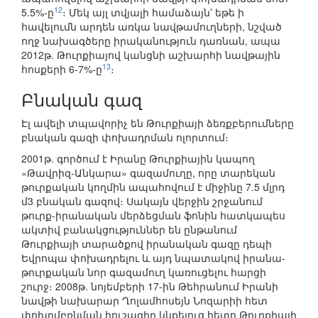
12
5.5%-ը
։ Մեկ այլ տվյալի համաձայն՝ եթե ի
հավելումն արդեն առկա նավթամուղների, նշված
ողջ նախագծերը իրականություն դառնան, ապա
2012թ. Թուրքիայով կանցնի աշխարհի նավթային
13
հոսքերի 6-7%-ը
։
Բնական գազ
Էլ ավելի տպավորիչ են Թուրքիայի ձեռքբերումները
բնական գազի փոխադրման ոլորտում։
2001թ. գործում է Իրանը Թուրքիային կապող
«Թավրիզ-Անկարա» գազամուղը, որը տարեկան
թուրքական կողմին ապահովում է միջինը 7.5 մլրդ
մ3 բնական գազով։ Սակայն վերջին շրջանում
թուրք-իրանական մերձեցման ֆոնին հատկապես
ակտիվ բանակցություններ են ընթանում
Թուրքիայի տարածքով իրանական գազը դեպի
Եվրոպա փոխադրելու և այդ նպատակով իրանա-
թուրքական նոր գազամուղ կառուցելու հարցի
շուրջ։ 2008թ. նոյեմբերի 17-ին Թեհրանում Իրանի
նավթի նախարար Ղոլամհոսեյն Նոզարիի հետ
փոխըմբռնման հուշագիր կնքելուց հետո Թուրքիայի