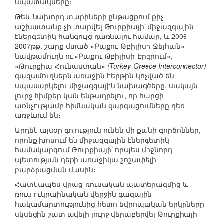
նպատակները։
Թեև նախորդ տարիների ընթացքում քիչ
աշխատանք չի տարվել Թուրքիայի՝ միջազգային
էներգետիկ հանգույց դառնալու համար, և 2006-
2007թթ. շարք մտած «Բաքու-Թբիլիսի-Ջեյհան»
նավթամուղն ու «Բաքու-Թբիլիսի-Էրզրում»,
«Թուրքիա-Հունաստան»
(Turkey-Greece Interconnector)
գազամուղներն առաջին հերթին կոչված են
սպասարկելու միջազգային նախագծերը, սակայն
լուրջ հիմքեր կան ենթադրելու, որ հարցի
առնչությամբ հիմնական զարգացումները դեռ
առջևում են։
Արդեն այսօր գոյություն ունեն մի քանի գործոններ,
որոնք խոսում են միջազգային էներգետիկ
համակարգում Թուրքիայի՝ որպես միջնորդ
պետության դերի առաջիկա շոշափելի
բարձրացման մասին։
Հատկապես վրաց-ռուսական պատերազմից և
ռուս-ուկրաինական վերջին գազային
հակամարտությունից հետո եվրոպական երկրները
սկսեցին շատ ավելի լուրջ վերաբերվել Թուրքիայի