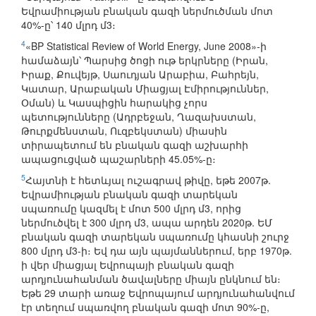
Եվրամիության բնական գազի ներմուծման մոտ
40%-ը՝ 140 մլրդ մ3։
4
«BP Statistical Review of World Energy, June 2008»-ի
համաձայն՝ Պարսից ծոցի ութ երկրները (Իրան,
Իրաք, Քուվեյթ, Սաուդյան Արաբիա, Բահրեյն,
Կատար, Արաբական Միացյալ Էմիրություններ,
Օման) և Կասպիցին հարակից չորս
պետությունները (Ադրբեջան, Ղազախստան,
Թուրքմենստան, Ուզբեկստան) միասին
տիրապետում են բնական գազի աշխարհի
ապացուցված պաշարների 45.05%-ը։
5
Հայտնի է հետևյալ ուշագրավ թիվը, եթե 2007թ.
Եվրամիության բնական գազի տարեկան
սպառումը կազմել է մոտ 500 մլրդ մ3, որից
ներմուծվել է 300 մլրդ մ3, ապա արդեն 2020թ. ԵՄ
բնական գազի տարեկան սպառումը կհասնի շուրջ
800 մլրդ մ3-ի։ Եվ դա այն պայմաններում, երբ 1970թ.
ի վեր միացյալ Եվրոպայի բնական գազի
արդյունահանման ծավալները միայն ընկնում են։
Եթե 29 տարի առաջ Եվրոպայում արդյունահանվում
էր տեղում սպառվող բնական գազի մոտ 90%-ը,