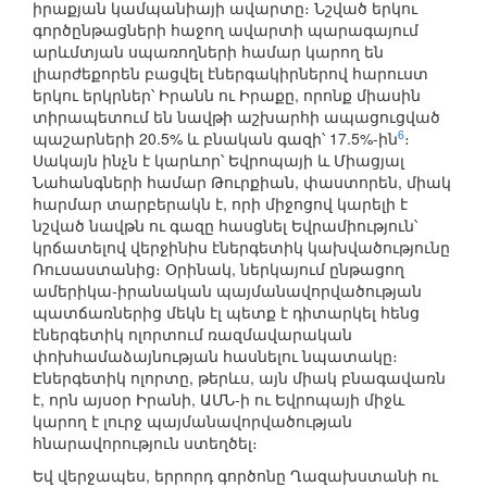
իրաքյան կամպանիայի ավարտը։ Նշված երկու
գործընթացների հաջող ավարտի պարագայում
արևմտյան սպառողների համար կարող են
լիարժեքորեն բացվել էներգակիրներով հարուստ
երկու երկրներ՝ Իրանն ու Իրաքը, որոնք միասին
տիրապետում են նավթի աշխարհի ապացուցված
6
պաշարների 20.5% և բնական գազի՝ 17.5%-ին
։
Սակայն ինչն է կարևոր՝ Եվրոպայի և Միացյալ
Նահանգների համար Թուրքիան, փաստորեն, միակ
հարմար տարբերակն է, որի միջոցով կարելի է
նշված նավթն ու գազը հասցնել Եվրամիություն՝
կրճատելով վերջինիս էներգետիկ կախվածությունը
Ռուսաստանից։ Օրինակ, ներկայում ընթացող
ամերիկա-իրանական պայմանավորվածության
պատճառներից մեկն էլ պետք է դիտարկել հենց
էներգետիկ ոլորտում ռազմավարական
փոխհամաձայնության հասնելու նպատակը։
Էներգետիկ ոլորտը, թերևս, այն միակ բնագավառն
է, որն այսօր Իրանի, ԱՄՆ-ի ու Եվրոպայի միջև
կարող է լուրջ պայմանավորվածության
հնարավորություն ստեղծել։
Եվ վերջապես, երրորդ գործոնը Ղազախստանի ու