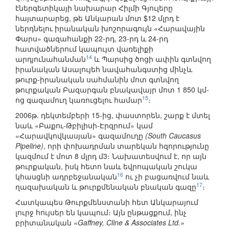
էներգետիկայի նախարար Հիլմի Գյուլերը
հայտարարեց, թե Անկարան մոտ $12 մլրդ է
ներդնելու իրանական խոշորագույն «Հարավային
Փարս» գազահանքի 22-րդ, 23-րդ և 24-րդ
հատվածներում կապույտ վառելիքի
14
արդյունահանման
և Պարսից ծոցի ափին գտնվող
իրանական Ասալույեհ նավահանգստից մինչև
թուրք-իրանական սահմանին մոտ գտնվող
թուրքական Բազարգան բնակավայր մոտ 1 850 կմ-
15
ոց գազամուղ կառուցելու համար
։
2006թ. դեկտեմբերի 15-ից, փաստորեն, շարք է մտել
նաև «Բաքու-Թբիլիսի-Էրզրում» կամ
«Հարավկովկասյան» գազամուղը
(South Caucasus
Pipeline)
, որի փոխադրման տարեկան հզորությունը
կազմում է մոտ 8 մլրդ մ3։ Նախատեսվում է, որ այն
թուրքական, իսկ հետո նաև եվրոպական շուկա
16
կհասցնի ադրբեջանական
ու չի բացառվում նաև
17
ղազախական և թուրքմենական բնական գազը
։
Հատկապես Թուրքմենստանի հետ Անկարայում
լուրջ հույսեր են կապում։ Այն ընթացքում, ինչ
բրիտանական
«Gaffney, Cline & Associates Ltd.»