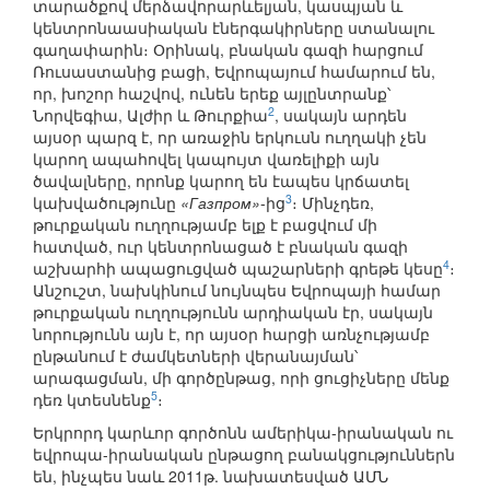
տարածքով մերձավորարևելյան, կասպյան և
կենտրոնաասիական էներգակիրները ստանալու
գաղափարին։ Օրինակ, բնական գազի հարցում
Ռուսաստանից բացի, Եվրոպայում համարում են,
որ, խոշոր հաշվով, ունեն երեք այլընտրանք՝
2
Նորվեգիա, Ալժիր և Թուրքիա
, սակայն արդեն
այսօր պարզ է, որ առաջին երկուսն ուղղակի չեն
կարող ապահովել կապույտ վառելիքի այն
ծավալները, որոնք կարող են էապես կրճատել
3
կախվածությունը
«Газпром»
-ից
։ Մինչդեռ,
թուրքական ուղղությամբ ելք է բացվում մի
հատված, ուր կենտրոնացած է բնական գազի
4
աշխարհի ապացուցված պաշարների գրեթե կեսը
։
Անշուշտ, նախկինում նույնպես Եվրոպայի համար
թուրքական ուղղությունն արդիական էր, սակայն
նորությունն այն է, որ այսօր հարցի առնչությամբ
ընթանում է ժամկետների վերանայման՝
արագացման, մի գործընթաց, որի ցուցիչները մենք
5
դեռ կտեսնենք
։
Երկրորդ կարևոր գործոնն ամերիկա-իրանական ու
եվրոպա-իրանական ընթացող բանակցություններն
են, ինչպես նաև 2011թ. նախատեսված ԱՄՆ