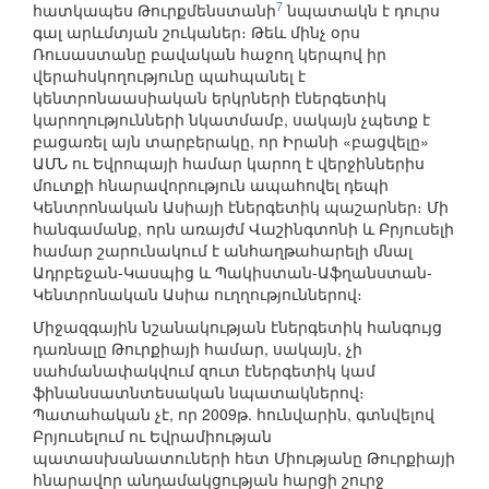
7
հատկապես Թուրքմենստանի
նպատակն է դուրս
գալ արևմտյան շուկաներ։ Թեև մինչ օրս
Ռուսաստանը բավական հաջող կերպով իր
վերահսկողությունը պահպանել է
կենտրոնաասիական երկրների էներգետիկ
կարողությունների նկատմամբ, սակայն չպետք է
բացառել այն տարբերակը, որ Իրանի «բացվելը»
ԱՄՆ ու Եվրոպայի համար կարող է վերջիններիս
մուտքի հնարավորություն ապահովել դեպի
Կենտրոնական Ասիայի էներգետիկ պաշարներ։ Մի
հանգամանք, որն առայժմ Վաշինգտոնի և Բրյուսելի
համար շարունակում է անհաղթահարելի մնալ
Ադրբեջան-Կասպից և Պակիստան-Աֆղանստան-
Կենտրոնական Ասիա ուղղություններով։
Միջազգային նշանակության էներգետիկ հանգույց
դառնալը Թուրքիայի համար, սակայն, չի
սահմանափակվում զուտ էներգետիկ կամ
ֆինանսատնտեսական նպատակներով։
Պատահական չէ, որ 2009թ. հունվարին, գտնվելով
Բրյուսելում ու Եվրամիության
պատասխանատուների հետ Միությանը Թուրքիայի
հնարավոր անդամակցության հարցի շուրջ