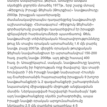
մասին Անկարայում, թերևս, առաջին անգամ
սկսեցին լրջորեն մտածել 1977թ., երբ շարք մտավ
«Քիրքուկ (Իրաք)-Ջեյհան (Թուրքիա)» նավթամուղը։
2003թ. իրաքյան պատերազմը
ժամանակավորապես դադարեցրեց նավթամուղի
աշխատանքը։ Հետագայում «Քիրքուկ-Ջեյհանի»
գործարկումը բազմիցս դադարեցվում էր իրաքցի
զինյալների հարձակումների պատճառով։ Թեև
նավթամուղի տեխնիկական հնարավորությունները
թույլ են տալիս օրական արտահանել 1.6 մլն բարել
նավթ, բայց 2007թ. վերջին օրական թուրքական
Ջեյհան նավահանգիստ էր արտահանվում 150-200
հազ. բարել նավթ։ 2008թ. այդ թիվը հասավ 400
հազ.-ի։ Առաջիկայում, սակայն, նավթամուղը կարող
է աշխատել իր հզորության ողջ ծավալով։ Այս տարի
հունվարի 7-ին Իրաքի նավթի նախարար Հուսեյն
ալ-Շահրիստանին հայտարարեց իրաքյան 9 խոշոր
նավթահանքերի և 2 գազահանքերի շահագործման
նպատակով միջազգային մրցույթի անցկացման
մասին։ Ներկայացված հաշվարկի համաձայն՝ եթե
այդ նավթահանքերը սկսեն շահագործվել, ապա
Իրաքի նավթի օրական արդյունահանումը
ներկայիս 2.5 մլն բարելից առաջիկա 4-5