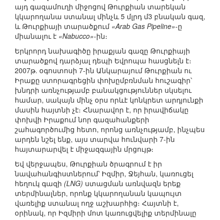
այդ գազամուղի միջոցով Թուրքիան տարեկան
կկարողանա ստանալ մինչև 5 մլրդ մ3 բնական գազ,
և Թուրքիայի տարածքում
«Arab Gas Pipeline»
-ը
միանալու է
«Nabucco»
-ին։
Երկրորդ նախագիծը իրաքյան գազը Թուրքիայի
տարածքով դարձյալ դեպի Եվրոպա հասցնելն է։
2007թ. օգոստոսի 7-ին Անկարայում Թուրքիան ու
Իրաքը ստորագրեցին փոխըմբռնման հուշագիր՝
խնդրի առնչությամբ բանակցություններ սկսելու
համար, սակայն մինչ օրս որևէ կոնկրետ արդյունքի
մասին հայտնի չէ։ Հնարավոր է, որ իրավիճակը
փոխվի Իրաքում նոր գազահանքերի
շահագործումից հետո, որոնց առնչությամբ, ինչպես
արդեն նշել ենք, այս տարվա հունվարի 7-ին
հայտարարվել է միջազգային մրցույթ։
Եվ վերջապես, Թուրքիան ծրագրում է իր
նավահանգիստներում՝ Իզմիր, Ջեյհան, կառուցել
հեղուկ գազի
(LNG)
ստացման առնվազն երեք
տերմինալներ, որոնք կկարողանան կապույտ
վառելիք ստանալ ողջ աշխարհից։ Հայտնի է,
օրինակ, որ Իզմիրի մոտ կառուցվելիք տերմինալը