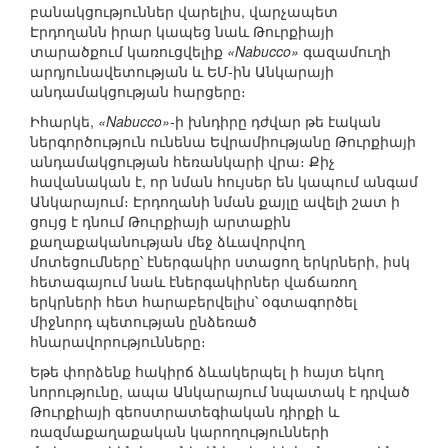
բանակցություններ վարելիս, վարչապետ
Էրդողանն իրար կապեց նաև Թուրքիայի
տարածքում կառուցվելիք
«Nabucco»
գազամուղի
արդյունավետության և ԵՄ-ին Անկարայի
անդամակցության հարցերը։
Իհարկե,
«Nabucco»
-ի խնդիրը դժվար թե էական
ներգործություն ունենա Եվրամիությանը Թուրքիայի
անդամակցության հեռանկարի վրա։ Քիչ
հավանական է, որ նման հույսեր են կապում անգամ
Անկարայում։ Էրդողանի նման քայլը ավելի շատ ի
ցույց է դնում Թուրքիայի արտաքին
քաղաքականության մեջ ձևավորվող
մոտեցումները՝ էներգակիր ստացող երկրների, իսկ
հետագայում նաև էներգակիրներ վաճառող
երկրների հետ հարաբերվելիս՝ օգտագործել
միջնորդ պետության ընձեռած
հնարավորությունները։
Եթե փորձենք հակիրճ ձևակերպել ի հայտ եկող
նորությունը, ապա Անկարայում նպատակ է դրված
Թուրքիայի գեոստրատեգիական դիրքի և
ռազմաքաղաքական կարողությունների