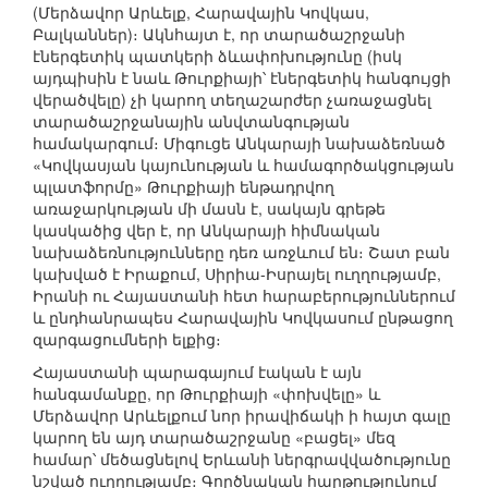
(Մերձավոր Արևելք, Հարավային Կովկաս,
Բալկաններ)։ Ակնհայտ է, որ տարածաշրջանի
էներգետիկ պատկերի ձևափոխությունը (իսկ
այդպիսին է նաև Թուրքիայի՝ էներգետիկ հանգույցի
վերածվելը) չի կարող տեղաշարժեր չառաջացնել
տարածաշրջանային անվտանգության
համակարգում։ Միգուցե Անկարայի նախաձեռնած
«Կովկասյան կայունության և համագործակցության
պլատֆորմը» Թուրքիայի ենթադրվող
առաջարկության մի մասն է, սակայն գրեթե
կասկածից վեր է, որ Անկարայի հիմնական
նախաձեռնությունները դեռ առջևում են։ Շատ բան
կախված է Իրաքում, Սիրիա-Իսրայել ուղղությամբ,
Իրանի ու Հայաստանի հետ հարաբերություններում
և ընդհանրապես Հարավային Կովկասում ընթացող
զարգացումների ելքից։
Հայաստանի պարագայում էական է այն
հանգամանքը, որ Թուրքիայի «փոխվելը» և
Մերձավոր Արևելքում նոր իրավիճակի ի հայտ գալը
կարող են այդ տարածաշրջանը «բացել» մեզ
համար՝ մեծացնելով Երևանի ներգրավվածությունը
նշված ուղղությամբ։ Գործնական հարթությունում