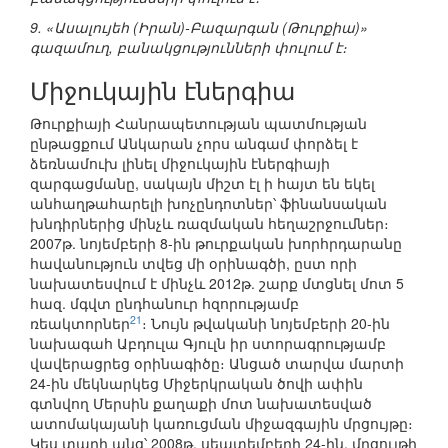
9. «Ասալույեհ (Իրան)-Բազարգան (Թուրքիա)»
գազամուղ, բանակցությունների փուլում է։
Միջուկային էներգիա
Թուրքիայի Հանրապետության պատմության
ընթացքում Անկարան չորս անգամ փորձել է
ձեռնամուխ լինել միջուկային էներգիայի
զարգացմանը, սակայն միշտ էլ ի հայտ են եկել
անհաղթահարելի խոչընդոտներ՝ ֆինանսական
խնդիրներից մինչև ռազմական հեղաշրջումներ։
2007թ. նոյեմբերի 8-ին թուրքական խորհրդարանը
հավանություն տվեց մի օրինագծի, ըստ որի
նախատեսվում է մինչև 2012թ. շարք մտցնել մոտ 5
հազ. մգվտ ընդհանուր հզորությամբ
21
ռեակտորներ
։ Նույն թվականի նոյեմբերի 20-ին
նախագահ Աբդուլա Գյուլն իր ստորագրությամբ
վավերացրեց օրինագիծը։ Անցած տարվա մարտի
24-ին մեկնարկեց Միջերկրական ծովի ափին
գտնվող Մերսին քաղաքի մոտ նախատեսված
ատոմակայանի կառուցման միջազգային մրցույթը։
Կես տարի անց՝ 2008թ. սեպտեմբերի 24-ին, մրցույթի