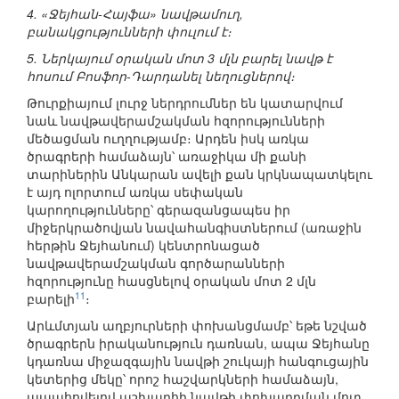
4. «Ջեյհան-Հայֆա» նավթամուղ,
բանակցությունների փուլում է։
5. Ներկայում օրական մոտ 3 մլն բարել նավթ է
հոսում Բոսֆոր-Դարդանել նեղուցներով։
Թուրքիայում լուրջ ներդրումներ են կատարվում
նաև նավթավերամշակման հզորությունների
մեծացման ուղղությամբ։ Արդեն իսկ առկա
ծրագրերի համաձայն՝ առաջիկա մի քանի
տարիներին Անկարան ավելի քան կրկնապատկելու
է այդ ոլորտում առկա սեփական
կարողությունները՝ գերազանցապես իր
միջերկրածովյան նավահանգիստներում (առաջին
հերթին Ջեյհանում) կենտրոնացած
նավթավերամշակման գործարանների
հզորությունը հասցնելով օրական մոտ 2 մլն
11
բարելի
։
Արևմտյան աղբյուրների փոխանցմամբ՝ եթե նշված
ծրագրերն իրականություն դառնան, ապա Ջեյհանը
կդառնա միջազգային նավթի շուկայի հանգուցային
կետերից մեկը՝ որոշ հաշվարկների համաձայն,
ապահովելով աշխարհի նավթի փոխադրման մոտ