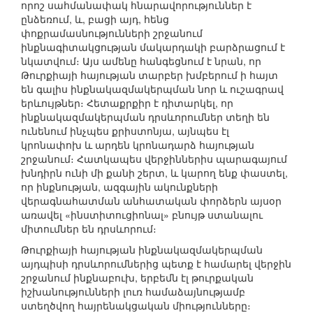
որոշ սահմանափակ հնարավորություններ է
ընձեռում, և, բացի այդ, հենց
փոքրամասնությունների շրջանում
ինքնագիտակցության մակարդակի բարձրացում է
նկատվում։ Այս ամենը հանգեցնում է նրան, որ
Թուրքիայի հայության տարբեր խմբերում ի հայտ
են գալիս ինքնակազմակերպման նոր և ուշագրավ
երևույթներ։ Հետաքրքիր է դիտարկել, որ
ինքնակազմակերպման դրսևորումներ տեղի են
ունենում ինչպես քրիստոնյա, այնպես էլ
կրոնափոխ և արդեն կրոնադարձ հայության
շրջանում։ Հատկապես վերջիններիս պարագայում
խնդիրն ունի մի քանի շերտ, և կարող ենք փաստել,
որ ինքնության, ազգային ակունքների
վերագնահատման անհատական փորձերն այսօր
առավել «ինստիտուցիոնալ» բնույթ ստանալու
միտումներ են դրսևորում։
Թուրքիայի հայության ինքնակազմակերպման
այդպիսի դրսևորումներից պետք է համարել վերջին
շրջանում ինքնաբուխ, երբեմն էլ թուրքական
իշխանությունների լուռ համաձայնությամբ
ստեղծվող հայրենակցական միությունները։