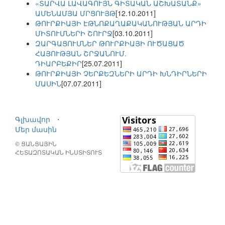
«ՏԱՐՎԱ ԼԱՎԱԳՈՒՅՆ ԳԻՏԱԿԱՆ ԱՇԽԱՏԱՆՔ»
ԱՄԵՆԱՄՅԱ ՄՐՑՈՒՅԹ
[12.10.2011]
ԹՈՒՐՔԻԱՅԻ ԷԹՆՈՔԱՂԱՔԱԿԱՆՈՒԹՅԱՆ ԱՐԴԻ
ՄԻՏՈՒՄՆԵՐԻ ՇՈՒՐՋ
[03.10.2011]
ԶԱՐԳԱՑՈՒՄՆԵՐ ԹՈՒՐՔԻԱՅԻ ՈՒԾԱՑԱԾ
ՀԱՅՈՒԹՅԱՆ ՇՐՋԱՆՈՒՄ.
ԴԻԱՐԲԵՔԻՐ
[25.07.2011]
ԹՈՒՐՔԻԱՅԻ ՉԵՐՔԵԶՆԵՐԻ ԱՐԴԻ ԽՆԴԻՐՆԵՐԻ
ՄԱՍԻՆ
[07.07.2011]
Գլխավոր
⋅
Մեր մասին
© ՑԱՆՑԱՅԻՆ
ՀԵՏԱԶՈՏԱԿԱՆ ԻՆՍՏԻՏՈՒՏ