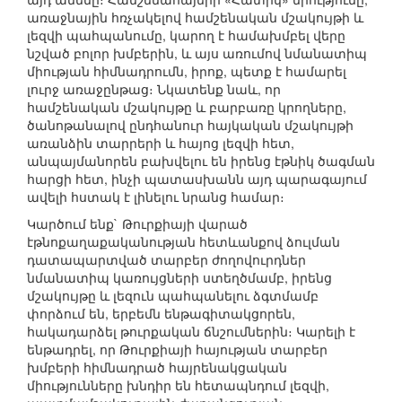
առաջնային հռչակելով համշենական մշակույթի և
լեզվի պահպանումը, կարող է համախմբել վերը
նշված բոլոր խմբերին, և այս առումով նմանատիպ
միության հիմնադրումն, իրոք, պետք է համարել
լուրջ առաջընթաց։ Նկատենք նաև, որ
համշենական մշակույթը և բարբառը կրողները,
ծանոթանալով ընդհանուր հայկական մշակույթի
առանձին տարրերի և հայոց լեզվի հետ,
անպայմանորեն բախվելու են իրենց էթնիկ ծագման
հարցի հետ, ինչի պատասխանն այդ պարագայում
ավելի հստակ է լինելու նրանց համար։
Կարծում ենք` Թուրքիայի վարած
էթնոքաղաքականության հետևանքով ձուլման
դատապարտված տարբեր ժողովուրդներ
նմանատիպ կառույցների ստեղծմամբ, իրենց
մշակույթը և լեզուն պահպանելու ձգտմամբ
փորձում են, երբեմն ենթագիտակցորեն,
հակադարձել թուրքական ճնշումներին։ Կարելի է
ենթադրել, որ Թուրքիայի հայության տարբեր
խմբերի հիմնադրած հայրենակցական
միությունները խնդիր են հետապնդում լեզվի,