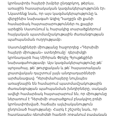
կրոնափոխ հայերի խմբեր ընդգրկող, թերևս,
առաջին հասարակական կազմակերպությունն էր։
Նկատենք նաև, որ այս կազմակերպությունը և
վերջինիս նախագահ Ազիզ Դաղջըն մի քանի
համարձակ հայտարարություններ ու քայլեր
արեցին Սասունում և հարակից տարածքներում
հայկական պատմամշակութային ժառանգության
պահպանման ուղղությամբ։
Սասունցիների միությանը հաջորդեց «Դերսիմի
հայերի միության» ստեղծումը` դերսիմցի
կրոնադարձ հայ Միհրան Փրկիչ Գյուլթեքինի
նախագահությամբ։ Այս կազմակերպությունը թե՛
պոլսահայ, թե՛ թուրքական և թե՛ հայաստանյան
լրատվական դաշտում լայն անդրադարձների
արժանացավ։ Դերսիմահայերը նույնպես
առաջնային են համարում պատմամշակութային
ժառանգության պահպանման խնդիրները, սակայն
ավելի համարձակ հայտարարում են, որ միությունը
ներառում է Դերսիմի տարածքում բնակվող բռնի
կրոնափոխված, հաճախ ալևիականություն
ընդունած հայությանը։ Հարկ է շեշտել նաև, որ
հատկապես դերսիմցի հայերի շրջանում բավական