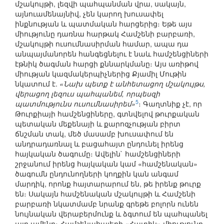
մշակույթի, լեզվի պահպանման վրա, սակայն,
այնուամենայնիվ, չեն կարող խուսափել
ինքնության և պատմական հարցերից։ Եթե այս
միությունը դառնա հարթակ Համշենի բարբառի,
մշակույթի ուսումնասիրման համար, ապա դա
անպայմանորեն հանգեցնելու է նաև համշենցիների
էթնիկ ծագման հարցի քննարկմանը։ Այս առիթով
միության կազմակերպիչներից Քյամիլ Մութին
նկատում է.
«Նախ պետք է անհետացող մշակույթս,
վերացող լեզուս պահպանեմ, որպեսզի
5
պատմությունս ուսումնասիրեմ»
։ Գաղտնիք չէ, որ
Թուրքիայի համշենցիները, գտնվելով թուրքական
պետական մեքենայի և քարոզչության բիրտ
ճնշման տակ, մեծ մասամբ խուսափում են
անդրադառնալ և բացահայտ ընդունել իրենց
հայկական ծագումը։ Ավելին` համշենցիների
շրջանում իրենց հայկական կամ «համշենական»
ծագումն ընդունողների կողքին կան անգամ
մարդիկ, որոնք հայտարարում են, թե իրենք թուրք
են։ Սակայն համշենական մշակույթի և Համշենի
բարբառի նկատմամբ նրանք գրեթե բոլորն ունեն
նույնական վերաբերմունք և ձգտում են պահպանել
այդ ամենը։ Համշենահայերի «Հատիկ» միությունը,