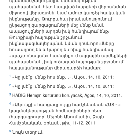
պատմամշակութային ժառանգության
պահպանման հետ կապված հարցերի վերհանման
միջոցով վերագտնել կամ ամուր կառչել հայկական
ինքնությանը։ Թուրքահայ իրականությունում
ընթացող զարգացումների մեջ մենք նման
ապացույցների արդեն իսկ հանդիպում ենք։
Թուրքիայի հայության շրջանում
ինքնակազմակերպման նման դրսևորումները
հուսադրող են և կարող են հիմք հանդիսանալ
«պաշտոնական» համայնքում ազգային արժեքների
պահպանման, իսկ ուծացած հայության շրջանում`
հայկականությանը վերադարձի համար։
1
«Կը լսէ՞ք, մենք հոս ենք…», Ակօս, 14, 10, 2011:
2
«Կը լսէ՞ք, մենք հոս ենք…», Ակօս, 14, 10, 2011:
3
HADIG Hemşin kültürünü koruyacak, Agos, 14, 10, 2011.
4
«Ակունքի» հարցազրույցը համշենական ՀԱՏԻԿ
կազմակերպության հիմնադիրների հետ
(հարցազրույցը` Մելինե Անումյանի), Ձայն
Համշենական, Երևան, թիվ 11-12, 2011:
5
Նույն տեղում։