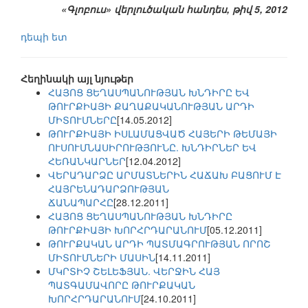
«Գլոբուս» վերլուծական հանդես, թիվ 5, 2012
դեպի ետ
Հեղինակի այլ նյութեր
ՀԱՅՈՑ ՑԵՂԱՍՊԱՆՈՒԹՅԱՆ ԽՆԴԻՐԸ ԵՎ
ԹՈՒՐՔԻԱՅԻ ՔԱՂԱՔԱԿԱՆՈՒԹՅԱՆ ԱՐԴԻ
ՄԻՏՈՒՄՆԵՐԸ
[14.05.2012]
ԹՈՒՐՔԻԱՅԻ ԻՍԼԱՄԱՑՎԱԾ ՀԱՅԵՐԻ ԹԵՄԱՅԻ
ՈՒՍՈՒՄՆԱՍԻՐՈՒԹՅՈՒՆԸ. ԽՆԴԻՐՆԵՐ ԵՎ
ՀԵՌԱՆԿԱՐՆԵՐ
[12.04.2012]
ՎԵՐԱԴԱՐՁԸ ԱՐՄԱՏՆԵՐԻՆ ՀԱՃԱԽ ԲԱՑՈՒՄ Է
ՀԱՅՐԵՆԱԴԱՐՁՈՒԹՅԱՆ
ՃԱՆԱՊԱՐՀԸ
[28.12.2011]
ՀԱՅՈՑ ՑԵՂԱՍՊԱՆՈՒԹՅԱՆ ԽՆԴԻՐԸ
ԹՈՒՐՔԻԱՅԻ ԽՈՐՀՐԴԱՐԱՆՈՒՄ
[05.12.2011]
ԹՈՒՐՔԱԿԱՆ ԱՐԴԻ ՊԱՏՄԱԳՐՈՒԹՅԱՆ ՈՐՈՇ
ՄԻՏՈՒՄՆԵՐԻ ՄԱՍԻՆ
[14.11.2011]
ՄԿՐՏԻՉ ՇԵԼԵՖՅԱՆ. ՎԵՐՋԻՆ ՀԱՅ
ՊԱՏԳԱՄԱՎՈՐԸ ԹՈՒՐՔԱԿԱՆ
ԽՈՐՀՐԴԱՐԱՆՈՒՄ
[24.10.2011]