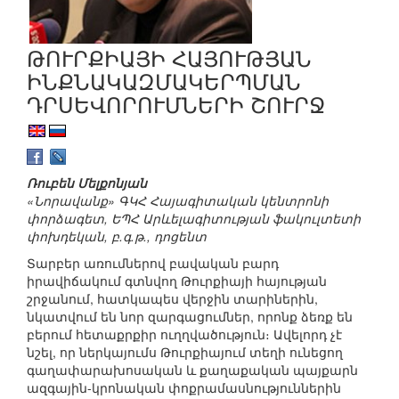
ԹՈՒՐՔԻԱՅԻ ՀԱՅՈՒԹՅԱՆ
ԻՆՔՆԱԿԱԶՄԱԿԵՐՊՄԱՆ
ԴՐՍԵՎՈՐՈՒՄՆԵՐԻ ՇՈՒՐՋ
Ռուբեն Մելքոնյան
«Նորավանք» ԳԿՀ Հայագիտական կենտրոնի
փորձագետ, ԵՊՀ Արևելագիտության ֆակուլտետի
փոխդեկան, բ.գ.թ., դոցենտ
Տարբեր առումներով բավական բարդ
իրավիճակում գտնվող Թուրքիայի հայության
շրջանում, հատկապես վերջին տարիներին,
նկատվում են նոր զարգացումներ, որոնք ձեռք են
բերում հետաքրքիր ուղղվածություն։ Ավելորդ չէ
նշել, որ ներկայումս Թուրքիայում տեղի ունեցող
գաղափարախոսական և քաղաքական պայքարն
ազգային-կրոնական փոքրամասնություններին