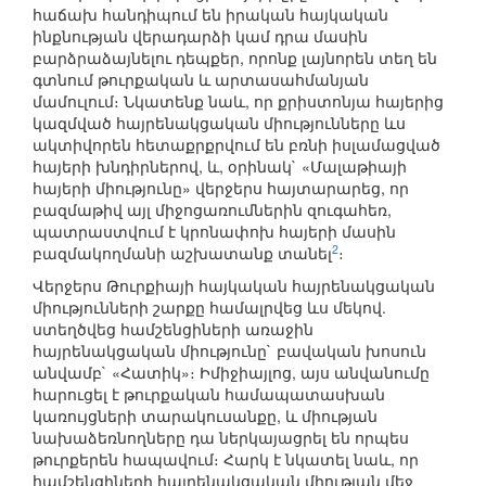
հաճախ հանդիպում են իրական հայկական
ինքնության վերադարձի կամ դրա մասին
բարձրաձայնելու դեպքեր, որոնք լայնորեն տեղ են
գտնում թուրքական և արտասահմանյան
մամուլում։ Նկատենք նաև, որ քրիստոնյա հայերից
կազմված հայրենակցական միությունները ևս
ակտիվորեն հետաքրքրվում են բռնի իսլամացված
հայերի խնդիրներով, և, օրինակ` «Մալաթիայի
հայերի միությունը» վերջերս հայտարարեց, որ
բազմաթիվ այլ միջոցառումներին զուգահեռ,
պատրաստվում է կրոնափոխ հայերի մասին
2
բազմակողմանի աշխատանք տանել
։
Վերջերս Թուրքիայի հայկական հայրենակցական
միությունների շարքը համալրվեց ևս մեկով.
ստեղծվեց համշենցիների առաջին
հայրենակցական միությունը` բավական խոսուն
անվամբ` «Հատիկ»։ Իմիջիայլոց, այս անվանումը
հարուցել է թուրքական համապատասխան
կառույցների տարակուսանքը, և միության
նախաձեռնողները դա ներկայացրել են որպես
թուրքերեն հապավում։ Հարկ է նկատել նաև, որ
համշենցիների հայրենակցական միության մեջ