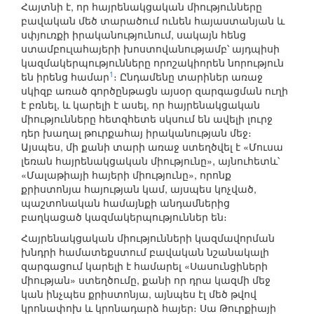
Հայտնի է, որ հայրենակցական միությունները
բավական մեծ տարածում ունեն հայաստանյան և
սփյուռքի իրականությունում, սակայն հենց
ստամբուլահայերի խոստովանությամբ՝ այդպիսի
կազմակերպությունները որոշակիորեն նորություն
1
են իրենց համար
։ Ընդամենը տարիներ առաջ
սկիզբ առած գործընթացն այսօր զարգացման ուղի
է բռնել, և կարելի է ասել, որ հայրենակցական
միությունները հետզհետե սկսում են ավելի լուրջ
դեր խաղալ թուրքահայ իրականության մեջ։
Այսպես, մի քանի տարի առաջ ստեղծվել է «Մուսա
լեռան հայրենակցական միությունը», այնուհետև՝
«Մալաթիայի հայերի միությունը», որոնք
քրիստոնյա հայության կամ, այսպես կոչված,
պաշտոնական համայնքի անդամներից
բաղկացած կազմակերպություններ են։
Հայրենակցական միությունների կազմավորման
խնդրի համատեքստում բավական նշանակալի
զարգացում կարելի է համարել «Սասունցիների
միության» ստեղծումը, քանի որ դրա կազմի մեջ
կան ինչպես քրիստոնյա, այնպես էլ մեծ թվով
կրոնափոխ և կրոնադարձ հայեր։ Սա Թուրքիայի