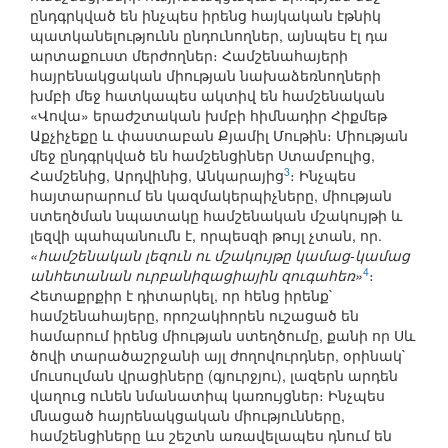
ընդգրկված են ինչպես իրենց հայկական էթնիկ
պատկանելությունն ընդունողներ, այնպես էլ դա
արտաքուստ մերժողներ։ Համշենահայերի
հայրենակցական միության նախաձեռնողների
խմբի մեջ հատկապես ակտիվ են համշենական
«Վովա» երաժշտական խմբի հիմնադիր Հիքմեթ
Աքչիչեքը և փաստաբան Քյամիլ Մութին։ Միության
մեջ ընդգրկված են համշենցիներ Ստամբուլից,
3
Համշենից, Արդվինից, Անկարայից
։ Ինչպես
հայտարարում են կազմակերպիչները, միության
ստեղծման նպատակը համշենական մշակույթի և
լեզվի պահպանումն է, որպեսզի թույլ չտան, որ.
«համշենական լեզուն ու մշակույթը կամաց-կամաց
4
անհետանան ուրբանիզացիային զուգահեռ»
։
Հետաքրքիր է դիտարկել, որ հենց իրենք`
համշենահայերը, որոշակիորեն ուշացած են
համարում իրենց միության ստեղծումը, քանի որ Սև
ծովի տարածաշրջանի այլ ժողովուրդներ, օրինակ`
մուսուլման վրացիները (գյուրջյու), լազերն արդեն
վաղուց ունեն նմանատիպ կառույցներ։ Ինչպես
մնացած հայրենակցական միությունները,
համշենցիները ևս շեշտն առավելապես դնում են