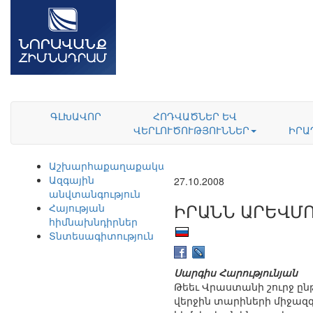
ԳԼԽԱՎՈՐ
ՀՈԴՎԱԾՆԵՐ ԵՎ
ՎԵՐԼՈՒԾՈՒԹՅՈՒՆՆԵՐ
ԻՐԱ
Աշխարհաքաղաքականություն
Ազգային
27.10.2008
անվտանգություն
ԻՐԱՆՆ ԱՐԵՎՄ
Հայության
հիմնախնդիրներ
Տնտեսագիտություն
Սարգիս Հարությունյան
Թեեւ Վրաստանի շուրջ ըն
վերջին տարիների միջազգ