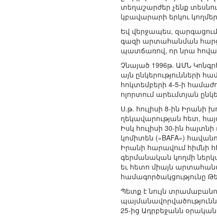
տեղաշարժեր չենք տեսնու
կբավարարի երկու կողմերի
Եվ վերջապես, զարգացում
գազի արտահանման հարցե
պատճառով, որ նրա հովա
Չնայած 1996թ. ԱՄՆ Կոնգրե
այն ընկերությունների հա
հոկտեմբերի 4-5-ի համաժ
ոլորտում արեւմտյան ընկե
Ս.թ. հուլիսի 8-ին Իրան
ղեկավարության հետ, հայ
Իսկ հուլիսի 30-ին հայտ
կոմիտեն («BAFA») հավանութ
Իրանի հարավում հիմնի 
գերմանական կողմի ներկա
եւ հետո միայն արտահանվ
համագործակցությունը Թե
Պետք է նույն տրամաբան
պայմանավորվածությունն
25-ից Ադրբեջանն օրական