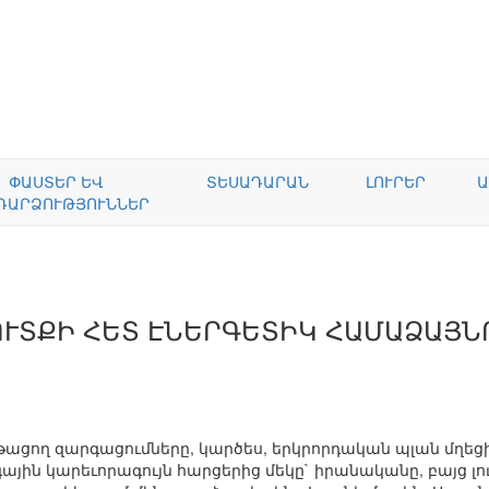
ՓԱՍՏԵՐ ԵՎ
ՏԵՍԱԴԱՐԱՆ
ԼՈՒՐԵՐ
Ա
ԴԱՐՁՈՒԹՅՈՒՆՆԵՐ
ՈՒՏՔԻ ՀԵՏ ԷՆԵՐԳԵՏԻԿ ՀԱՄԱՁԱՅ
թացող զարգացումները, կարծես, երկրորդական պլան մղեց
ային կարեւորագույն հարցերից մեկը` իրանականը, բայց լո