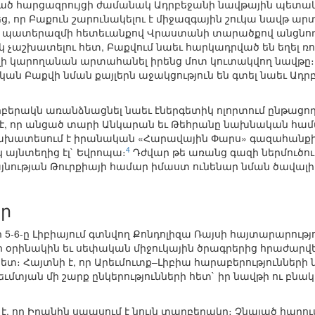
ին տված հարցազրույցի ժամանակ Ադրբեջանի նավթային պե
 որ Բաքուն շարունակելու է միջազգային շուկա նավթ ար
 պատերազմի հետեւանքով Վրաստանի տարածքով անցնող
չաշխատելու հետ, Բաքվում նաեւ հարկադրված են եղել ռ
զի կարողանան արտահանել իրենց մոտ կուտակվող նավթը
ն Բաքվի նման քայլերն աջակցություն են գտել նաեւ Ադր
տարբերակն առանձնացնել նաեւ էներգետիկ ոլորտում ընթաց
, որ անցած տարի Անկարան եւ Թեհրանը նախնական համաձ
 նախատեսում է իրանական «Հարավային Փարս» գազահանքից
4
 այնտեղից էլ` Եվրոպա։
Դժվար թե առանց գազի ներմուծո
ության Թուրքիայի համար իմաստ ունենար նման ծավալի
եր
5-6-ը Լիբիայում գտնվող Քոնդոլիզա Ռայսի հայտարարությու
ի օրինակին եւ սեփական միջուկային ծրագրերից հրաժարվ
տ։ Հայտնի է, որ Արեւմուտք–Լիբիա հարաբերությունների ն
եւմտյան մի շարք ընկերությունների հետ` իր նավթի ու բ
է, որ Իրանին սպասում է նույն տարբերակը։ Չնայած հարո