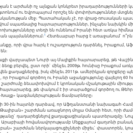
յան է արժանի ոչ այնքան կոնկրետ իրադարձությունների կ
գտոնում ու Եվրոպայում որոշել են փոփոխություններ մտց
անության մեջ։ Պատահական չէ, որ վրաց-ռուսական պա
սվում սպառնալից հայտարարություններ, ինչպես նախկին մի
փոխությունները տեղի են ունենում Իրանի հետ առկա հիմնա
1
ան պայմաններում։
Հետեւաբար հարց է առաջանում` ո՞րն
նքը, որի վրա հարկ է ուշադրություն դարձնել, Իրաքում,
են։
Իրաքի վարչապետ Նուրի ալ-Մալիքին հայտարարեց, թե Վաշի
ձեռք բերվել, ըստ որի` մինչեւ 2009թ. հունիսը Իրաքում 
վեն քաղաքներից, իսկ մինչեւ 2011թ. ամերիկյան զորքերը 
, որ Իրաքում գործող ու Իրանի աջակցությունը վայելող 60
իսկ շարժումը ձեւափոխվում է կրոնական-մշակութային միությ
հայտարարեց, թե փակում է իր տարածքում գործող ու Թե
-Խալք» կազմակերպության ճամբարները։
րի 30-ին հայտնի դարձավ, որ Աֆղանստանի նախագահ Համ
 «Թալիբան» շարժման առաջնորդ մոլլա Օմարի հետ, որի ժամ
անը` դադարեցնելով քաղաքացիական պատերազմը։ Նույն 
ն Արաբիայի հովանավորությամբ Մեքքայում գաղտնի բանակ
բան» շարժման ներկայացուցիչների միջեւ` փաստորեն, կոա