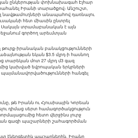
տական ընկերության փոխնախագահ Էլհար
տահանել Իրանի տարածքով։ Անշուշտ,
 նավթամուղների անապահով դառնալու
ուսականի հետ միասին ընտրել
։ Սակայն տրամաբանական է այն
բեջանում գործող արեւմտյան
ող թուրք-իրանական բանակցությունների
այնության եկան $3.5 մլրդ-ի հասնող
 տարեկան մոտ 27 մլրդ մ3 գազ
ւմից կախված եվրոպական երկրների
 պայմանավորվածությունների հանգել
նը, թե Իրանն ու Հյուսիսային Կորեան
ելու դիմաց սերտ համագործակցություն
որմալացումից հետո վերջինս լուրջ
նական գազի պաշարների շահագործման
ւստ էներգետիկ պաշարներին, Իրանը