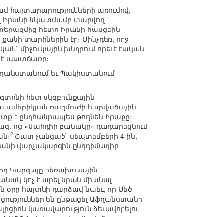
ամ հայտարարությունների առումով,
նել Իրանի նկատմամբ տարվող
տերազմից հետո Իրանի հասցեին
 քանի տարիներին էր։ Մինչդեռ, ողջ
կան` միջուկային խնդրում որեւէ էական
 է պատճառը։
 Աֆղանստանում եւ Պակիստանում
նգտոնի հետ սկզբունքային
առկա ամերիկյան ռազմուժի հարվածային
պետք է ընդհանրապես թողնեն Իրաքը։
 հազ.-ոց «Մահդիի բանակը» դադարեցնում
2
ան։
Շատ չանցած` սեպտեմբերի 4-ին,
հրանի վարչակարգին ընդդիմադիր
իդ Կարզայը հեռախոսային
անակ կոչ է արել նրան միանալ
օրը հայտնի դարձավ նաեւ, որ Մեծ
ցություններ են ընթացել Աֆղանստանի
լիցիոն կառավարություն ձեւավորելու