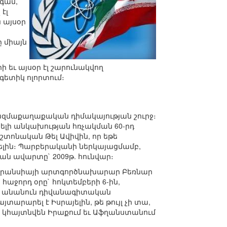
նգամ,
էլ
 այսօր
ն
 միայն
 եւ այսօր էլ շարունակվող
գետիկ ոլորտում։
ազմաքաղաքական դիմակայության շուրջ։
այելի անկախության հռչակման 60-րդ
տոնական Թել Ավիվին, որ եթե
ելին։ Պարբերականի ներկայացմամբ,
թյան ավարտը` 2009թ. հունվար։
ած Ֆրանսիայի արտգործնախարար Բեռնար
 հաջորդ օրը` հոկտեմբերի 6-ին,
ելով անանուն դիվանագիտական
տարարել է Իսրայելին, թե թույլ չի տա,
 կհայտնվեն Իրաքում եւ Աֆղանստանում