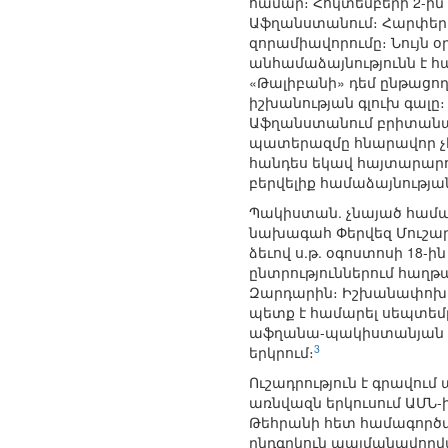
համար։ Հոկտեմբերի 2-ի
Աֆղանստանում։ Հարփերը 
զորամիավորումը։ Նույն օ
անհամաձայնությունն է հա
«Թալիբանի» դեմ ընթացող
իշխանության գլուխ գալը։
Աֆղանստանում բրիտանա
պատերազմը հնարավոր չէ
հանդես եկավ հայտարարո
բերվելիք համաձայնությ
Պակիստան. չնայած համար
նախագահ Փերվեզ Մուշարա
ձեւով ս.թ. օգոստոսի 1
ընտրություններում հաղ
Զարդարին։ Իշխանափոխութ
պետք է համարել սեպտեմ
աֆղանա-պակիստանյան սա
3
երկրում։
Ուշադրություն է գրավում
առնվազն երկուսում ԱՄՆ-
Թեհրանի հետ համագործա
ընդգրկուն պայմանավորվա