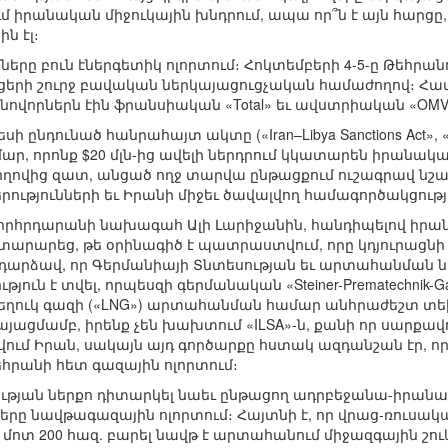
մ իրանական միջուկային խնդրում, ապա որ՞ն է այն հարցը,
ն էլ։
ները բուն էներգետիկ ոլորտում։ Հոկտեմբերի 4-5-ը Թեհրա
րի շուրջ բավական ներկայացուցչական համաժողով։ Համա
նովորներն էին ֆրանսիական «Total» եւ ավստրիական «OM
սի ընդունած հանրահայտ ակտը («Iran–Libya Sanctions Act»
մար, որոնք $20 մլն-ից ավելի ներդրում կկատարեն իրանակ
ողովից զատ, անցած ողջ տարվա ընթացքում ուշագրավ նշան
րությունների եւ Իրանի միջեւ ծավալվող համագործակցութ
ի խորհրդարանի նախագահ Ալի Լարիջանին, հանդիպելով իր
տարարեց, թե օրինագիծ է պատրաստվում, որը կդյուրացնի 
նի դարձավ, որ Գերմանիայի Տնտեսության եւ արտահանման
յուն է տվել, որպեսզի գերմանական «Steiner-Prematechnik-Ga
հեղուկ գազի («LNG») արտահանման համար անհրաժեշտ տեխ
յացմամբ, իրենք չեն խախտում «ILSA»-ն, քանի որ սարքավ
ում Իրան, սակայն այդ գործարքը հստակ ազդանշան էր, որ 
հրանի հետ գազային ոլորտում։
ության ներքո դիտարկել նաեւ ընթացող ադրբեջանա-իրանա
երը նավթագազային ոլորտում։ Հայտնի է, որ վրաց-ռուս
 մոտ 200 հազ. բարել նավթ է արտահանում միջազգային շու