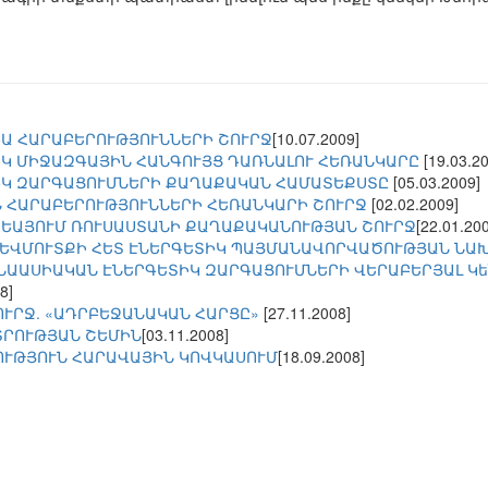
Ա ՀԱՐԱԲԵՐՈՒԹՅՈՒՆՆԵՐԻ ՇՈՒՐՋ
[10.07.2009]
ԻԿ ՄԻՋԱԶԳԱՅԻՆ ՀԱՆԳՈՒՅՑ ԴԱՌՆԱԼՈՒ ՀԵՌԱՆԿԱՐԸ
[19.03.2
ԻԿ ԶԱՐԳԱՑՈՒՄՆԵՐԻ ՔԱՂԱՔԱԿԱՆ ՀԱՄԱՏԵՔՍՏԸ
[05.03.2009]
 ՀԱՐԱԲԵՐՈՒԹՅՈՒՆՆԵՐԻ ՀԵՌԱՆԿԱՐԻ ՇՈՒՐՋ
[02.02.2009]
ԵԱՅՈՒՄ ՌՈՒՍԱՍՏԱՆԻ ՔԱՂԱՔԱԿԱՆՈՒԹՅԱՆ ՇՈՒՐՋ
[22.01.20
ԵՎՄՈՒՏՔԻ ՀԵՏ ԷՆԵՐԳԵՏԻԿ ՊԱՅՄԱՆԱՎՈՐՎԱԾՈՒԹՅԱՆ ՆԱ
ՆԱԱՍԻԱԿԱՆ ԷՆԵՐԳԵՏԻԿ ԶԱՐԳԱՑՈՒՄՆԵՐԻ ՎԵՐԱԲԵՐՅԱԼ Կե
8]
ՈՒՐՋ. «ԱԴՐԲԵՋԱՆԱԿԱՆ ՀԱՐՑԸ»
[27.11.2008]
ՏՐՈՒԹՅԱՆ ՇԵՄԻՆ
[03.11.2008]
ՒԹՅՈՒՆ ՀԱՐԱՎԱՅԻՆ ԿՈՎԿԱՍՈՒՄ
[18.09.2008]