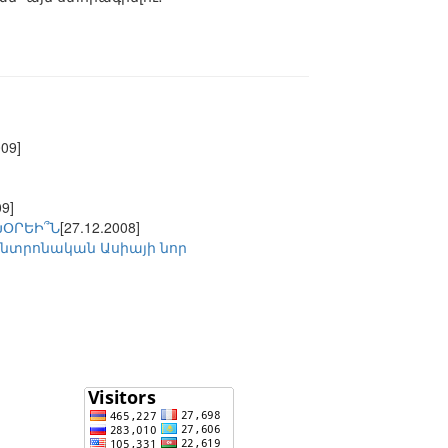
009]
09]
ԽՕՐԵԻ՞Ն
[27.12.2008]
նտրոնական Ասիայի նոր