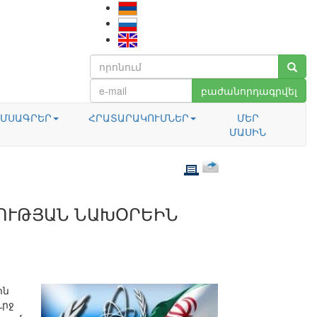
բաժանորդագրվել
ՄՍԱԳՐԵՐ
ՀՐԱՏԱՐԱԿՈՒՄՆԵՐ
ՄԵՐ
ՄԱՍԻՆ
ՆՈՒԹՅԱՆ ՆԱԽՕՐԵԻՆ
ին
ւրջ