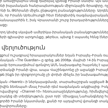
որ առաջիկայում մենք դարձյալ կլսենք Իրանի մասին։ Այս ա
ինի իսլամական հանրապետության միջուկային ծրագիրը, ոչ 
նի եւ Թեհրանի միջեւ ընթացող բանակցությունները։ Արդեն
են, որ Իրանն Արեւմուտքի հետ էներգետիկ ռազմավարակա
անապարհին է, իսկ Վրաստանի շուրջ իրադարձությունները
ացը։
րորդ կեսից սկսված ամերիկա-իրանական բանակցությունների
ի գլխավոր արդյունքը, թերեւս, պետք է սպասել հենց էներ
վերլուծություն
ցքում ուշագրավ հրապարակումներ եղան Իսրայել–Իրան ռ
ական «The Guardian»-ը գրեց, թե 2008թ. մայիսի 14-ին Իսր
մբ Երուսաղեմում գտնվող ԱՄՆ նախագահը հայտնել է պաշ
արձակվի Իրանի վրա, ապա Վաշինգտոնը չի աջակցի Իսրայ
է, թե ինքն իր դիրքորոշումը չի փոխի մինչեւ իր նախագահու
լական «Haaretz»-ի ներկայացմամբ, տարածաշրջան այցել
 Ավիվին ձեռնպահ մնալ Իրանի դեմ ռազմական ակցիայից։ Իսկ
ատվամիջոց` «Channel-10» հեռուստաընկերությունը, հիմնվ
ակեց մի տեղեկություն, ըստ որի` Միացյալ Նահանգները հայ
 գործի Իրանի նկատմամբ, քանի որ այդպիսով վտանգի տակ
իավորումները։