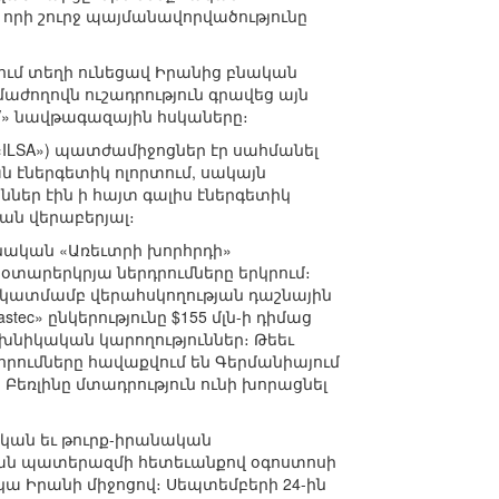
 որի շուրջ պայմանավորվածությունը
նում տեղի ունեցավ Իրանից բնական
ժողովն ուշադրություն գրավեց այն
V» նավթագազային հսկաները։
, «ILSA») պատժամիջոցներ էր սահմանել
ան էներգետիկ ոլորտում, սակայն
ներ էին ի հայտ գալիս էներգետիկ
յան վերաբերյալ։
անական «Առեւտրի խորհրդի»
օտարերկրյա ներդրումները երկրում։
 նկատմամբ վերահսկողության դաշնային
stec» ընկերությունը $155 մլն-ի դիմաց
նիկական կարողություններ։ Թեեւ
որումները հավաքվում են Գերմանիայում
Բեռլինը մտադրություն ունի խորացնել
կան եւ թուրք-իրանական
ական պատերազմի հետեւանքով օգոստոսի
կա Իրանի միջոցով։ Սեպտեմբերի 24-ին