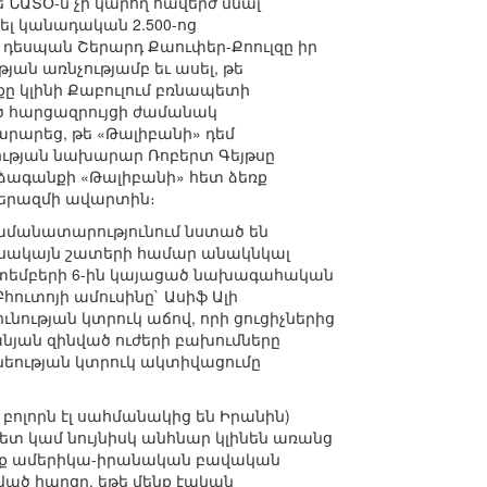
ՆԱՏՕ-ն չի կարող հավերժ մնալ
ել կանադական 2.500-ոց
ի դեսպան Շերարդ Քաուփեր-Քոուլզը իր
յան առնչությամբ եւ ասել, թե
քը կլինի Քաբուլում բռնապետի
ված հարցազրույցի ժամանակ
արեց, թե «Թալիբանի» դեմ
ության նախարար Ռոբերտ Գեյթսը
ձագանքի «Թալիբանի» հետ ձեռք
տերազմի ավարտին։
րամանատարությունում նստած են
., սակայն շատերի համար անակնկալ
եպտեմբերի 6-ին կայացած նախագահական
ւտոյի ամուսինը` Ասիֆ Ալի
ության կտրուկ աճով, որի ցուցիչներից
նյան զինված ուժերի բախումները
եության կտրուկ ակտիվացումը
 բոլորն էլ սահմանակից են Իրանին)
ետ կամ նույնիսկ անհնար կլինեն առանց
նենք ամերիկա-իրանական բավական
ված հարցը. եթե մենք էական