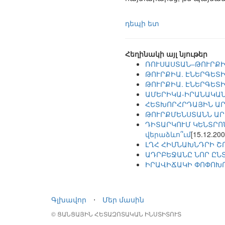
դեպի ետ
Հեղինակի այլ նյութեր
ՌՈՒՍԱՍՏԱՆ–ԹՈՒՐՔԻ
ԹՈՒՐՔԻԱ. ԷՆԵՐԳԵՏ
ԹՈՒՐՔԻԱ. ԷՆԵՐԳԵՏ
ԱՄԵՐԻԿԱ-ԻՐԱՆԱԿԱՆ
ՀԵՏԽՈՐՀՐԴԱՅԻՆ ԱՐ
ԹՈՒՐՔՄԵՆՍՏԱՆՆ ԱՐ
ԴԻՏԱՐԿՈՒՄ ԿԵՆՏՐՈ
վերաձևո՞ւմ
[15.12.200
ԼՂՀ ՀԻՄՆԱԽՆԴՐԻ Շ
ԱԴՐԲԵՋԱՆԸ ՆՈՐ ԸՆ
ԻՐԱՎԻՃԱԿԻ ՓՈՓՈԽՈ
Գլխավոր
⋅
Մեր մասին
© ՑԱՆՑԱՅԻՆ ՀԵՏԱԶՈՏԱԿԱՆ ԻՆՍՏԻՏՈՒՏ