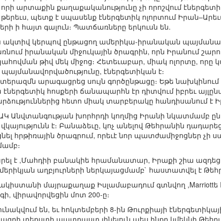
 որի արտաքին քաղաքականությունը չի որոշվում էներգետիկ
 թերեւս, պետք է սպասենք էներգետիկ ոլորտում Իրան–Արեւմ
րի ի հայտ գալուն։ Պատճառները երկուսն են.
 ակտիվ կերպով ընթացող ամերիկա-իրանական պայմանավո
ռնում իրանական միջուկային ծրագրին, որն Իրանում շար
ովման թիվ մեկ միջոց։ Հետեւաբար, միակ ոլորտը, որը կ
պայմանավորվածությունը, էներգետիկան է։
տերազմն արագացրեց սույն գործընթացը։ Եթե նախկինու
էներգետիկ հոսքերի ճանապարհն էր դիտվում իբրեւ այլ
ձություններից հետո միակ տարբերակը հանդիսանում է Ի
ՄԱԿ Անվտանգության խորհրդի կողմից Իրանի նկատմամբ ընդ
վկայությունն է։ Բանաձեւը, կոչ անելով Թեհրանին դադարե
լ հրթիռային ծրագրում, որեւէ նոր պատժամիջոցներ չի 
մամբ։
արել է ,Մահդիի բանակիե հրամանատար, Իրաքի շիա ազդեց
մերիկյան աղբյուրների ներկայացմամբ` հաստատվել է Թեհ
 Պակիստանի մայրաքաղաք Իսլամաբադում գտնվող ,Marriott
գի, վիրավորվեցին մոտ 200-ը։
ւնակվում են, եւ հոկտեմբերի 8-ին Թուրքիայի էներգետիկայ
գրի տեքստի պատրաստ լինելուն պես ինքը կմեկնի Թեհրա