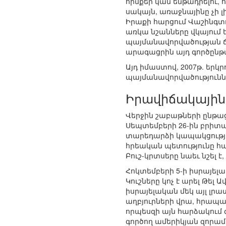
հիմքեր կան ենթադրելու, 
սակայն, առաջնայինը չի լ
Իրաքի հարցում Վաշինգտո
առկա նշանները վկայում 
պայմանավորվածության ճ
արագացրին այդ գործընթ
Այդ իմաստով, 2007թ. երկ
պայմանավորվածություններ
Իրավիճակային 
Վերջին շաբաթների ընթա
Սեպտեմբերի 26-ին բրիտան
տարեդարձի կապակցությա
հրեական պետությունը հ
Բուշ-կրտսերը նաեւ նշել 
Հոկտեմբերի 5-ի իսրայե
Կուշները կոչ է արել Թել
իսրայելական մեկ այլ լր
աղբյուրների վրա, հրապար
որպեսզի այն հարձակում
գործող ամերիկյան զորամ