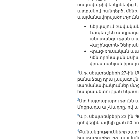
սակավաթիվ երկրներից է,
այդքանով հանդերձ, մենք,
պայմանավորվածություննե
Ներկայում բավական
էապես չեն անդրադա
անվտանգության ապահ
Վաշինգտոն-Թեհրան 
Վրաց-ռուսական պա
Կենտրոնական Ասիա 
վրաստանյան իրադար
1
Ս.թ. սեպտեմբերի 27-ին 
բանաձեւը դրա լավագույն 
սահմանափակումներ մտցնե
հանրապետության նկատ
2
Այդ հայտարարությունն 
Մոքթադա ալ-Սադրը, ով ա
3
Ս.թ. սեպտեմբերի 22-ին
զոհվեցին ավելի քան 50 հո
4
Բանակցությունները շարո
հայտարարեց, թե պայմանա