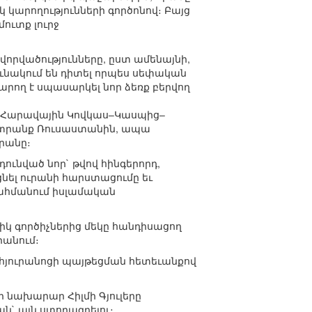
 կարողությունների գործոնով։ Բայց
ուտք լուրջ
րվածությունները, ըստ ամենայնի,
ունակում են դիտել որպես սեփական
արող է սպասարկել նոր ձեռք բերվող
մ Հարավային Կովկաս–Կասպից–
ընտրանք Ռուսաստանին, ապա
րանը։
ունված նոր` թվով հինգերորդ,
ցնել ուրանի հարստացումը եւ
սահմանում իսլամական
իկ գործիչներից մեկը հանդիսացող
րանում։
ե հյուրանոցի պայթեցման հետեւանքով
ի նախարար Հիլմի Գյուլերը
ն` այն ստորագրելու։