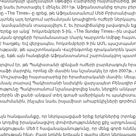
ն Կանադայի վարչապետ Սթեֆըն Հարփերը հայտարարեց, թե 
նաեւ խոստացել է մինչեւ 2011թ. Աֆղանստանից դուրս բեր
րը «The Times»-ը գրեց, թե Աֆղանստանում Մեծ Բրիտանիայ
յտնել այդ երկրում արեւմտյան կոալիցիոն ուժերի ներկայութ
 կամպանիան տապալվելու է, եւ իրավիճակից լավագույն ել
 Երեք օր անց` հոկտեմբերի 5-ին, «The Sunday Times»-ին տ
կան զորքերի հրամանատար Մարկ Կարլտոն-Սմիթը հայտար
 հաղթել։ Եվ վերջապես, հոկտեմբերի 9-ին ԱՄՆ պաշտպան
ւթյամբ, թե պաշտոնական Վաշինգտոնը դրականորեն կար
անը, եթե այն հանգեցնի Աֆղանստանում շարունակվող պա
վում էր, թե Պակիստանի զինված ուժերի բարձրագույն հ
ֆի մարդիկ, որոնց մի մասին նա նշանակել էր դեռ 2007թ
8-ին Մուշարաֆը հայտարարեց իր հրաժարականի մասին։ Ս
թանակ տարավ Պակիստանի նախկին վարչապետ Բենազիր Բհո
յունը Պակիստանում նշանավորվեց նաեւ ներքին անկայուն
բերին մի քանի անգամ տեղ գտած ամերիկյան ու պակիստա
հմանին, ինչպես նաեւ իսլամիստ ահաբեկիչների գործուն
 այն հանգամանքը, որ ներկայացված երեք երկրներից (որոնք
ի կողմից իրականացվող փոփոխությունները քիչ արդյունավ
կցության։ Մեծ է հավանականությունը, որ մենք գործ ու
ծության հետ։ Բայց կրկին երեւան է գալիս վերը ներկայաց