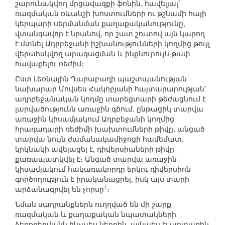
շարունակվող մրցավազքի ֆոնին, հավելյալ՝
ռազմական ռևանշի խոստումների ու թշնամի հայի
կերպարի սերմանման քաղաքականությունը,
վտանգավոր է նրանով, որ շատ շուտով այն կարող
է մտնել Ադրբեջանի իշխանությունների կողմից թույլ
վերահսկվող արագացման և ինքնուրույն թափ
հավաքելու ռեժիմ։
Ըստ Լեռնային Ղարաբաղի պաշտպանության
նախարար Մովսես Հակոբյանի հայտարարության՝
ադրբեջանական կողմը տարեցտարի թեժացնում է
լարվածությունն առաջին գծում. ընթացիկ տարվա
առաջին կիսամյակում Ադրբեջանի կողմից
հրադադարի ռեժիմի խախտումների թիվը, անցած
տարվա նույն ժամանակամիջոցի համեմատ,
կրկնակի ավելացել է, դիվերսիաների թիվը
քառապատկվել է։ Անցած տարվա առաջին
կիսամյակում հակառակորդը երկու դիվերսիոն
գործողություն է իրականացրել, իսկ այս տարի
1
արձանագրվել են չորսը
։
Նման սադրանքներն ուղղված են մի շարք
ռազմական և քաղաքական նպատակների
ձեռքբերմանն ինչպես ներքին, այնպես էլ արտաքին