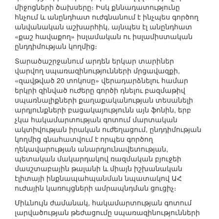
միջոցների ծախսերը։ Իսկ քննադատությունը
հնչում և անընդհատ ուժգնանում է ինչպես գործող
անվանական աշխարհիկ, այնպես էլ անընդհատ
«քաշ հավաքող» իսլամական ու իսլամիստական
ընդդիմության կողմից։
Տարածաշրջանում արդեն երկար տարիներ
վարվող սպառազինությունների մրցավազքի,
«զավթված 20 տոկոսը» վերադարձնելու համար
երկրի զինված ուժերը գործի դնելու բազմաթիվ
սպառնալիքների քաղաքականության տեսանելի
արդյունքների բացակայությունն այն ֆոնին, երբ
չկա հակամարտության գոտում մարտական
ակտիվության իրական ուժեղացում, ընդդիմության
կողմից գնահատվում է որպես գործող
ղեկավարության անարդյունավետության,
պետական մակարդակով ռազմական բյուջեի
մասշտաբային թալանի և միայն իշխանական
էլիտայի ինքնապահպանման նպատակով ԱՀ
ուժային կառույցների ամրապնդման ցուցիչ։
Միևնույն ժամանակ, հակամարտության գոտում
լարվածության թեժացումը սպառազինությունների