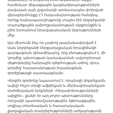
համեմատ միջազգային կազմակերպությունների
բավական լայն շրջանակի արմատապես փոխված
վերաբերմունքը ԼՂ հակամարտության հանդեպ,
որոնք նախապատվությունը տալիս էին Ադրբեջանի
տարածքային ամբողջականության սկզբունքին և
չէին խորանում իրավաբանական նրբությունների
մեջ։
Այս միտումն ինչ-որ չափով պայմանավորված է
նաև Ադրբեջանի ներքաղաքական իրավիճակի
զարգացման դինամիկայով, որը բնութագրվում է, մի
կողմից, պետության կառավարման ավտորիտար
մեթոդներից հանրային դժգոհության աճով, մյուս
կողմից՝ հասարակության իսլամացման
գործընթացի սաստկացմամբ։
Վերջին գործոնը նպաստում է, որպեսզի Ադրբեջանն
ավելի հեշտ տրվի աֆրիկյան և մերձավորարևելյան
մահմեդական երկրների «հեղափոխությունների
ալիքին», քանի որ այդ բոլոր պետությունները,
որոշակի պատմամշակութային, էթնոազգային,
սոցիալ-տնտեսական և հասարակական-
քաղաքական տարբերությունների առկայությամբ