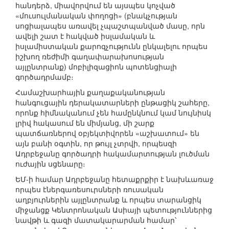
հանդերձ, միավորվում են այսպես կոչված
«մուսուլմանական փողոցի» (բնակչության
սոցիալապես առավել չպաշտպանված մասը, որն
ավելի շատ է հակված իսլամական և
իսլամիստական քարոզչությունն ընկալելու որպես
իշխող ռեժիմի գաղափարախոսության
այլընտրանք) մոբիլիզացիոն պոտենցիալի
գործադրմամբ։
Համաշխարհային քաղաքականության
հանգուցային դերակատարների ընթացիկ շահերը,
որոնք հիմնականում չեն համընկնում կամ նույնիսկ
լրիվ հակասում են միմյանց, մի շարք
պատճառներով օբյեկտիվորեն «աշխատում» են
այն բանի օգտին, որ թույլ չտրվի, որպեսզի
Ադրբեջանը գործադրի հակամարտության լուծման
ուժային սցենարը։
ԵՄ-ի համար Ադրբեջանը հետաքրքիր է նախևառաջ
որպես էներգառեսուրսների ռուսական
աղբյուրներին այլընտրանք և որպես տարանցիկ
միջանցք Կենտրոնական Ասիայի պետություններից
նավթի և գազի մատակարարման համար՝