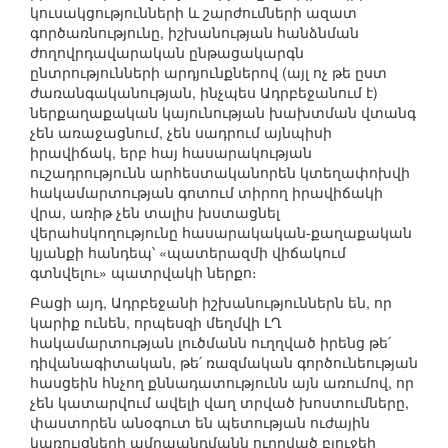
կուսակցությունների և շարժումների ազատ
գործառնությունը, իշխանության հանձնման
ժողովրդավարական ընթացակարգն
ընտրությունների արդյունքներով (այլ ոչ թե ըստ
ժառանգականության, ինչպես Ադրբեջանում է)
ներքաղաքական կայունության խախտման վտանգ
չեն առաջացնում, չեն սադրում այնպիսի
իրավիճակ, երբ հայ հասարակության
ուշադրությունն արհեստականորեն կտեղափոխվի
հակամարտության գոտում տիրող իրավիճակի
վրա, առիթ չեն տալիս խստացնել
վերահսկողությունը հասարակական-քաղաքական
կյանքի հանդեպ՝ «պատերազմի վիճակում
գտնվելու» պատրվակի ներքո։
Բացի այդ, Ադրբեջանի իշխանություններն են, որ
կարիք ունեն, որպեսզի մեղմվի ԼՂ
հակամարտության լուծմանն ուղղված իրենց թե՛
դիվանագիտական, թե՛ ռազմական գործունեության
հասցեին հնչող քննադատությունն այն առումով, որ
չեն կատարվում ավելի վաղ տրված խոստումները,
փաստորեն անօգուտ են պետության ուժային
կառույցների ամրապնդմանն ուղղված բյուջեի