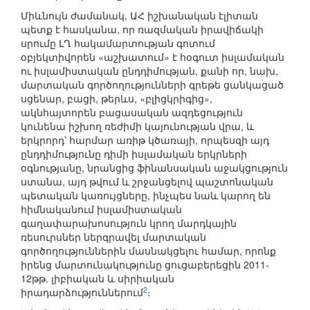
Միևնույն ժամանակ, ԱՀ իշխանական էլիտան
պետք է հասկանա, որ ռազմական իրավիճակի
սրումը ԼՂ հակամարտության գոտում
օբյեկտիվորեն «աշխատում» է հօգուտ իսլամական
ու իսլամիստական ընդդիմության, քանի որ, նախ,
մարտական գործողությունների գրեթե ցանկացած
սցենար, բացի, թերևս, «բլիցկրիգից»,
ակնհայտորեն բացասական ազդեցություն
կունենա իշխող ռեժիմի կայունության վրա, և
երկրորդ՝ հարմար առիթ կծառայի, որպեսզի այդ
ընդդիմությունը դիմի իսլամական երկրների
օգնությանը, նրանցից ֆինանսական աջակցություն
ստանա, այդ թվում և շրջանցելով պաշտոնական
պետական կառույցները, ինչպես նաև կարող են
հիմնականում իսլամիստական
գաղափարախոսություն կրող մարդկային
ռեսուրսներ ներգրավել մարտական
գործողություններին մասնակցելու համար, որոնք
իրենց մարտունակությունը ցուցաբերեցին 2011-
12թթ. լիբիական և սիրիական
2
իրադարձություններում
։