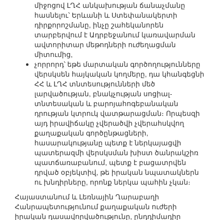
միջոցով ԼՂՀ անկախության ճանաչմանը
հասնելու՝ Երևանի և Ստեփանակերտի
դիրքորոշմանը, ինչը շահեկանորեն
տարբերվում է Ադրբեջանում կառավարման
ավտորիտար մեթոդների ուժեղացման
միտումից,
չորրորդ՝ եթե մարտական գործողությունները
վերսկսեն հայկական կողմերը, դա կհանգեցնի
ՀՀ և ԼՂՀ տնտեսությունների մեծ
լարվածության, բնակչության սոցիալ-
տնտեսական և բարոյահոգեբանական
դրության կտրուկ վատթարացման։ Որպեսզի
այդ իրավիճակը չվերածվի չվերահսկվող
քաղաքական գործընթացների,
հասարակությանը պետք է ներկայացվի
պատերազմի վերսկսման խիստ ծանրակշիռ
պատճառաբանում, պետք է բացատրվեն
դրված օբյեկտիվ, թե իրական նպատակներն
ու խնդիրները, որոնք ներկա պահին չկան։
Հայաստանում և Լեռնային Ղարաբաղի
Հանրապետությունում քաղաքական ուժերի
իրական դասավորվածությունը, ընդդիմադիր