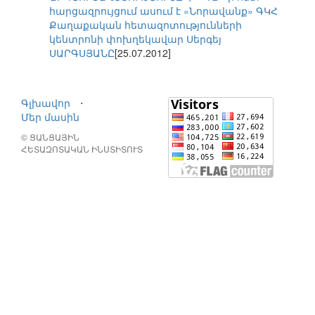
հարցազրույցում ասում է «Նորավանք» ԳԿՀ
Քաղաքական հետազոտությունների
կենտրոնի փոխղեկավար Սերգեյ
ՍԱՐԳՍՅԱՆԸ
[25.07.2012]
Գլխավոր
⋅
Մեր մասին
© ՑԱՆՑԱՅԻՆ
ՀԵՏԱԶՈՏԱԿԱՆ ԻՆՍՏԻՏՈՒՏ