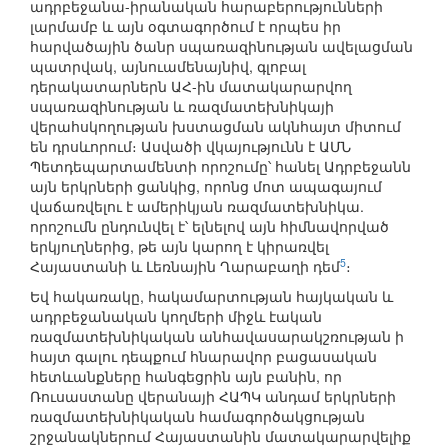
ադրբեջանա-իրանական հարաբերությունների
լարմամբ և այն օգտագործում է որպես իր
հարվածային ծանր սպառազինության ավելացման
պատրվակ, այնուամենայնիվ, գլոբալ
դերակատարներն ԱՀ-ին մատակարարվող
սպառազինության և ռազմատեխնիկայի
վերահսկողության խստացման ակնհայտ միտում
են դրսևորում։ Ասվածի վկայությունն է ԱՄՆ
Պետդեպարտամենտի որոշումը՝ հանել Ադրբեջանն
այն երկրների ցանկից, որոնց մոտ ապագայում
վաճառվելու է ամերիկյան ռազմատեխնիկա.
որոշումն ընդունվել է՝ ելնելով այն հիմնավորված
երկյուղներից, թե այն կարող է կիրառվել
5
Հայաստանի և Լեռնային Ղարաբաղի դեմ
։
Եվ հակառակը, հակամարտության հայկական և
ադրբեջանական կողմերի միջև էական
ռազմատեխնիկական անհավասարակշռության ի
հայտ գալու դեպքում հնարավոր բացասական
հետևանքները հանգեցրին այն բանին, որ
Ռուսաստանը վերանայի ՀԱՊԿ անդամ երկրների
ռազմատեխնիկական համագործակցության
շրջանակներում Հայաստանին մատակարարվելիք