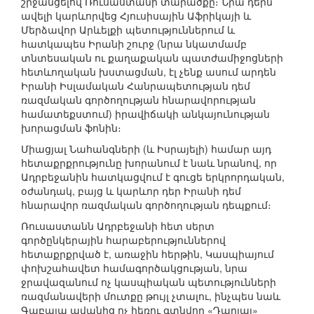
շրջանցելով Ռուսաստանի տարածքը։ Նրա դերն
ավելի կարևորվեց Հյուսիսային Աֆրիկայի և
Մերձավոր Արևելքի պետություններում և
հատկապես Իրանի շուրջ (նրա նկատմամբ
տնտեսական ու քաղաքական պատժամիջոցների
հետևողական խստացման, էլ չենք ասում արդեն
Իրանի Իսլամական Հանրապետության դեմ
ռազմական գործողության հնարավորության
համատեքստում) իրավիճակի անկայունության
խորացման ֆոնին։
Միացյալ Նահանգների (և Իսրայելի) համար այդ
հետաքրքրությունը խորանում է նաև նրանով, որ
Ադրբեջանին հատկացվում է գուցե երկրորդական,
օժանդակ, բայց և կարևոր դեր Իրանի դեմ
հնարավոր ռազմական գործողության դեպքում։
Ռուսաստանն Ադրբեջանի հետ սերտ
գործընկերային հարաբերություններով
հետաքրքրված է, առաջին հերթին, Կասպիայում
փոխշահավետ համագործակցության, նրա
ջրավազանում ոչ կասպիական պետությունների
ռազմանավերի մուտքը թույլ չտալու, ինչպես նաև
Գաբալա ավանից ոչ հեռու գտնվող «Դարյալ»