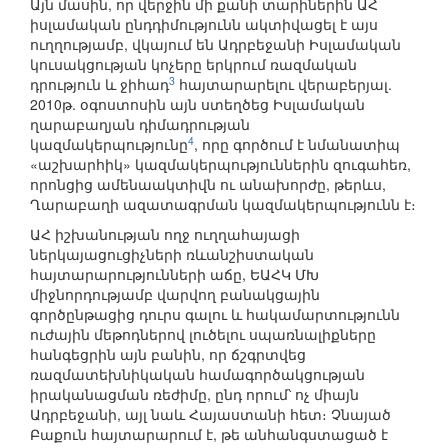
Այն մասին, որ վերջին մի քանի տարիներին ԱՀ
իսլամական ընդդիմությունն ակտիվացել է այս
ուղղությամբ, վկայում են Ադրբեջանի Իսլամական
կուսակցության կոչերը երկրում ռազմական
3
դրություն և ջիհադ
հայտարարելու վերաբերյալ.
2010թ. օգոստոսին այն ստեղծեց Իսլամական
ղարաբաղյան դիմադրության
4
կազմակերպությունը
, որը գործում է նմանատիպ
«աշխարհիկ» կազմակերպություններին զուգահեռ,
որոնցից ամենաակտիվն ու անախորժը, թերևս,
Ղարաբաղի ազատագրման կազմակերպությունն է։
ԱՀ իշխանության ողջ ուղղահայացի
ներկայացուցիչների ռևանշիստական
հայտարարությունների աճը, ԵԱՀԿ ՄԽ
միջնորդությամբ վարվող բանակցային
գործընթացից դուրս գալու և հակամարտությունն
ուժային մեթոդներով լուծելու սպառնալիքները
հանգեցրին այն բանին, որ ճշգրտվեց
ռազմատեխնիկական համագործակցության
իրականացման ռեժիմը, ընդ որում՝ ոչ միայն
Ադրբեջանի, այլ նաև Հայաստանի հետ։ Չնայած
Բաքուն հայտարարում է, թե անհանգստացած է