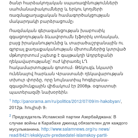
ծանր հարձակողական սպառազինությունների
սահմանափակումները և երկու կողմերի
ռազմաքաղաքական համագործակցության
մակարդակի բարձրացումը։
Ռազմական գերազանցության խաբուսիկ
զգացողության ձևավորումն էյֆորիկ տոնական,
բայց իրականությունից և տարածաշրջանային ու
գլոբալ քաղաքականության միտումներից կտրված
մթնոլորտում չպետք է գայթակղի Ադրբեջանի
ղեկավարությանը՝ ուժ կիրառել ԼՂ
հակամարտության գոտում։ Թեկուզև նկատի
ունենալով հարևան Վրաստանի ղեկավարության
տխուր փորձը, որը նույնատիպ հոգեբանա-
զգացմունքային վիճակում էր 2008թ. օգոստոսի
պատերազմի նախօրեին։
1
http://panorama.am/ru/politics/2012/07/09/m-hakobyan/
,
2012թ. հուլիսի 9։
2
Председатель Исламской партии Азербайджана: В
случае войны в Карабахе джихад обязателен для каждого
мусульманина.
http://www.salamnews.org/ru news/
read/8421/eksklyuziv-predsedatel-islamskoy-partii-