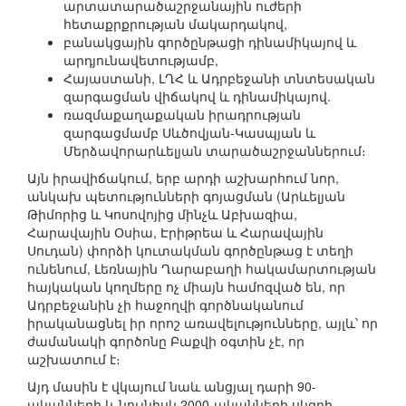
արտատարածաշրջանային ուժերի
հետաքրքրության մակարդակով,
բանակցային գործընթացի դինամիկայով և
արդյունավետությամբ,
Հայաստանի, ԼՂՀ և Ադրբեջանի տնտեսական
զարգացման վիճակով և դինամիկայով.
ռազմաքաղաքական իրադրության
զարգացմամբ Սևծովյան-Կասպյան և
Մերձավորարևելյան տարածաշրջաններում։
Այն իրավիճակում, երբ արդի աշխարհում նոր,
անկախ պետությունների գոյացման (Արևելյան
Թիմորից և Կոսովոյից մինչև Աբխազիա,
Հարավային Օսիա, Էրիթրեա և Հարավային
Սուդան) փորձի կուտակման գործընթաց է տեղի
ունենում, Լեռնային Ղարաբաղի հակամարտության
հայկական կողմերը ոչ միայն համոզված են, որ
Ադրբեջանին չի հաջողվի գործնականում
իրականացնել իր որոշ առավելությունները, այլև՝ որ
ժամանակի գործոնը Բաքվի օգտին չէ, որ
աշխատում է։
Այդ մասին է վկայում նաև անցյալ դարի 90-
ականների և նույնիսկ 2000-ականների սկզբի