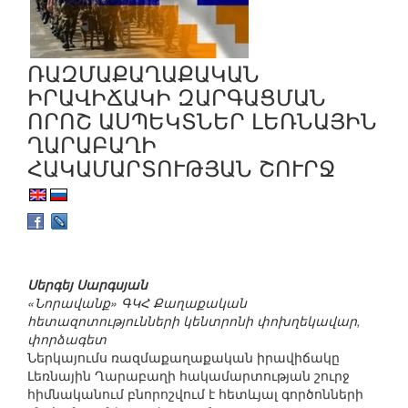
ՌԱԶՄԱՔԱՂԱՔԱԿԱՆ
ԻՐԱՎԻՃԱԿԻ ԶԱՐԳԱՑՄԱՆ
ՈՐՈՇ ԱՍՊԵԿՏՆԵՐ ԼԵՌՆԱՅԻՆ
ՂԱՐԱԲԱՂԻ
ՀԱԿԱՄԱՐՏՈՒԹՅԱՆ ՇՈՒՐՋ
Սերգեյ Սարգսյան
«Նորավանք» ԳԿՀ Քաղաքական
հետազոտությունների կենտրոնի փոխղեկավար,
փորձագետ
Ներկայումս ռազմաքաղաքական իրավիճակը
Լեռնային Ղարաբաղի հակամարտության շուրջ
հիմնականում բնորոշվում է հետևյալ գործոնների