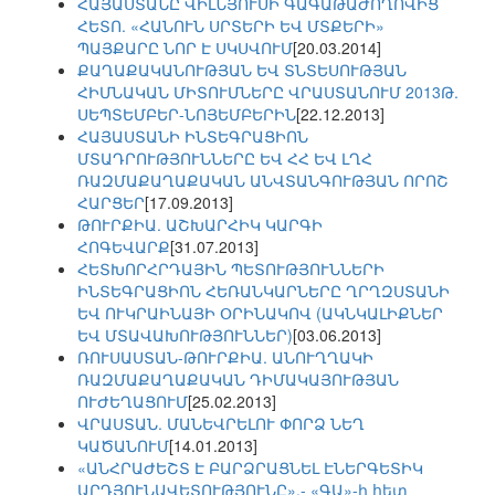
ՀԱՅԱՍՏԱՆԸ ՎԻԼՆՅՈՒՍԻ ԳԱԳԱԹԱԺՈՂՈՎԻՑ
ՀԵՏՈ. «ՀԱՆՈՒՆ ՍՐՏԵՐԻ ԵՎ ՄՏՔԵՐԻ»
ՊԱՅՔԱՐԸ ՆՈՐ Է ՍԿՍՎՈՒՄ
[20.03.2014]
ՔԱՂԱՔԱԿԱՆՈՒԹՅԱՆ ԵՎ ՏՆՏԵՍՈՒԹՅԱՆ
ՀԻՄՆԱԿԱՆ ՄԻՏՈՒՄՆԵՐԸ ՎՐԱՍՏԱՆՈՒՄ 2013Թ.
ՍԵՊՏԵՄԲԵՐ-ՆՈՅԵՄԲԵՐԻՆ
[22.12.2013]
ՀԱՅԱՍՏԱՆԻ ԻՆՏԵԳՐԱՑԻՈՆ
ՄՏԱԴՐՈՒԹՅՈՒՆՆԵՐԸ ԵՎ ՀՀ ԵՎ ԼՂՀ
ՌԱԶՄԱՔԱՂԱՔԱԿԱՆ ԱՆՎՏԱՆԳՈՒԹՅԱՆ ՈՐՈՇ
ՀԱՐՑԵՐ
[17.09.2013]
ԹՈՒՐՔԻԱ. ԱՇԽԱՐՀԻԿ ԿԱՐԳԻ
ՀՈԳԵՎԱՐՔ
[31.07.2013]
ՀԵՏԽՈՐՀՐԴԱՅԻՆ ՊԵՏՈՒԹՅՈՒՆՆԵՐԻ
ԻՆՏԵԳՐԱՑԻՈՆ ՀԵՌԱՆԿԱՐՆԵՐԸ ՂՐՂԶՍՏԱՆԻ
ԵՎ ՈՒԿՐԱԻՆԱՅԻ ՕՐԻՆԱԿՈՎ (ԱԿՆԿԱԼԻՔՆԵՐ
ԵՎ ՄՏԱՎԱԽՈՒԹՅՈՒՆՆԵՐ)
[03.06.2013]
ՌՈՒՍԱՍՏԱՆ-ԹՈՒՐՔԻԱ. ԱՆՈՒՂՂԱԿԻ
ՌԱԶՄԱՔԱՂԱՔԱԿԱՆ ԴԻՄԱԿԱՅՈՒԹՅԱՆ
ՈՒԺԵՂԱՑՈՒՄ
[25.02.2013]
ՎՐԱՍՏԱՆ. ՄԱՆԵՎՐԵԼՈՒ ՓՈՐՁ ՆԵՂ
ԿԱԾԱՆՈՒՄ
[14.01.2013]
«ԱՆՀՐԱԺԵՇՏ Է ԲԱՐՁՐԱՑՆԵԼ ԷՆԵՐԳԵՏԻԿ
ԱՐԴՅՈՒՆԱՎԵՏՈՒԹՅՈՒՆԸ»,- «ԳԱ»-ի հետ