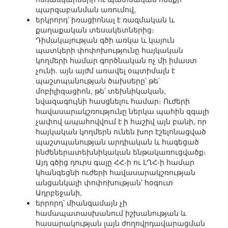
պարզաբանման առումով,
երկրորդ՝ իռացիոնալ է ռազմական և
քաղաքական տեսակետներից։
Դիմակայության գծի առկա և կայուն
պատկերի փոփոխությունը հայկական
կողմերի համար գործնական ոչ մի իմաստ
չունի. այն այժմ առավել օպտիմալն է
պաշտպանության ծախսերը՝ թե՛
մոբիլիզացիոն, թե՛ տեխնիկական,
նվազագույնի հասցնելու համար։ Ուժերի
հավասարակշռությունը ներկա պահին զգալի
չափով ապահովվում է ի հաշիվ այն բանի, որ
հայկական կողմերն ունեն խոր էշելոնացված
պաշտպանության արդիական և հագեցած
ինժեներատեխնիկական ենթակառուցվածք։
Այդ գծից դուրս գալը ՀՀ-ի ու ԼՂՀ-ի համար
կհանգեցնի ուժերի հավասարակշռության
անցանկալի փոփոխության՝ հօգուտ
Ադրբեջանի,
երրորդ՝ միանգամայն չի
համապատասխանում իշխանության և
հասարակության լայն ժողովրդավարացման