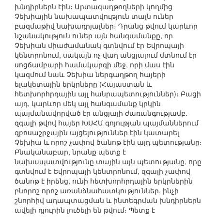
խնդիրներն էին։ Արտագաղթողների կողմից
Չեխիային նախապատվություն տալն ուներ
բազմաթիվ նախադրյալներ։ Դրանց թվում կարևոր
նշանակություն ուներ այն հանգամանքը, որ
Չեխիան միաժամանակ գտնվում էր Եվրոպայի
կենտրոնում, սակայն ոչ վաղ անցյալում մտնում էր
սոցճամբարի համակարգի մեջ, որի մաս էին
կազմում նաև Չեխիա ներգաղթող հայերի
ելակետային երկրները (Հայաստան և
հետխորհրդային այլ հանրապետություններ)։ Բացի
այդ, կարևոր մեկ այլ հանգամանք կրկին
պայմանավորված էր անցյալի ժառանգությամբ.
զգալի թվով հայեր ԽՍՀՄ գոյության պայմաններում
զբոսաշրջային այցելություններ էին կատարել
Չեխիա և որոշ չափով ծանոթ էին այդ պետությանը։
Բնականաբար, նրանք պետք է
նախապատվությունը տային այն պետությանը, որը
գտնվում է Եվրոպայի կենտրոնում, զգալի չափով
ծանոթ է իրենց, ունի հետխորհրդային երկրներին
բնորոշ որոշ առանձնահատկություններ, ինչի
շնորհիվ ադապտացման և ինտեգրման խնդիրներն
ավելի դյուրին լուծելի են թվում։ Պետք է