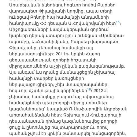
Առաքելական եկեղեցու հոգևոր հովիվ Բարսեղ
վարդապետ Փիլավչյանի կողմից, ապա տեղի
ունեցավ Բռնոյի հայ համայնքի անդամների
15
հանդիպումը ՀՀ դեսպան Ա.Հովակիմյանի հետ
։
Միջոցառումների կազմակերպման գործում
կարևոր դերակատարություն ունեցան «Արմենիա»
ակումբը, Ա.Հովակիմյանը, Բարսեղ վարդապետ
Փիլավչյանը, չեխահայ համայնքի այլ
ներկայացուցիչներ։ 2011թ. կրկին Հայոց
ցեղասպանության զոհերի հիշատակի
միջոցառումներն աչքի ընկան բազմազանությամբ։
Այս անգամ ևս դրանց մասնակցեցին չեխահայ
համայնքի տարբեր կառույցների
ներկայացուցիչներ, չեխ մտավորականներ,
16
հոգևոր, մշակութային գորիծիչներ
։ 2012թ.
չեխահայ համայնքը բազում այլ սփյուռքահայ
համայնքների պես բողոքի միջոցառումներ
կազմակերպեց` կապված Ռ.Սաֆարովին Ադրբեջան
արտահանձնման հետ: Չեխիայում Հունգարիայի
դեսպանատան դիմաց կազմակերպվեց բողոքի
ցույց և ընդունվեց հայտարարություն, որով
պահանջվում էր կրկին բանտարկել հանցագործին,