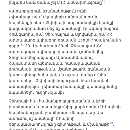
17
ինչպես նաև ճանաչել ԼՂՀ անկախությունը
:
Կարևորագույն նշանակություն ունի
չեխահայության կապերի ամրապնդումը
հայրենիքի հետ։ Չեխիայի հայ համայնքի կյանքի
կազմակերպման մեջ նշանակալի էր Ավստրիայում,
Հունգարիայում, Չեխիայում և Սլովակիայում ՀՀ
արտակարգ և լիազոր դեսպան Աշոտ Հովակիմյանի
18
դերը
։ 2011թ. հունիսի 30-ին Չեխիայում ՀՀ
արտակարգ և լիազոր դեսպան նշանակվեց
Տիգրան Սեյրանյանը։ Այնուամենայնիվ,
Հայաստանի պետական, հասարակական,
գիտական, կրթական, մշակութային զանազան
կառույցները հսկայական աշխատանք ունեն
կատարելու Չեխիայի հայության հետ կապերն
ամրապնդելու, չեխահայ համայնքի զարգացմանը
նպաստելու ուղղությամբ։
Չեխիայի հայ համայնքի զարգացման և կշռի
բարձրացման տեսանկյունից կարևորվում է հայերի
հեղինակության բարձրացումն այստեղ։ Այս
առումով նշանակալի է հայերի
19
դերակատարությունը գիտության և մշակույթի
,
մարզական և այլ բնագավառներում։