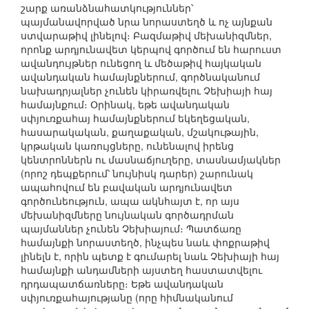
շարք առանձնահատկություններ՝
պայմանավորված նրա նորաստեղծ և ոչ այնքան
ստվարաթիվ լինելով։ Բազմաթիվ մեխանիզմներ,
որոնք արդյունավետ կերպով գործում են հարուստ
ավանդույթներ ունեցող և մեծաթիվ հայկական
ավանդական համայնքներում, գործնականում
նախադրյալներ չունեն կիրառվելու Չեխիայի հայ
համայնքում։ Օրինակ, եթե ավանդական
սփյուռքահայ համայնքներում եկեղեցական,
հասարակական, քաղաքական, մշակութային,
կրթական կառույցները, ունենալով իրենց
կենտրոններն ու մասնաճյուղերը, տասնամյակներ
(որոշ դեպքերում՝ նույնիսկ դարեր) շարունակ
ապահովում են բավական արդյունավետ
գործունեություն, ապա ակնհայտ է, որ այս
մեխանիզմները նույնական գործադրման
պայմաններ չունեն Չեխիայում։ Պատճառը
համայնքի նորաստեղծ, ինչպես նաև փոքրաթիվ
լինելն է, որին պետք է գումարել նաև Չեխիայի հայ
համայնքի անդամների այստեղ հաստատվելու
դրդապատճառները։ Եթե ավանդական
սփյուռքահայությանը (որը հիմնականում