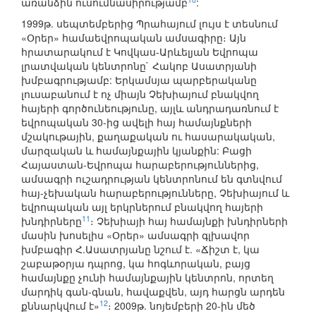
առանձին ուսումնասիրությամբ
:
1999թ. սեպտեմբերից Պրահայում լույս է տեսնում
«Օրեր» համաեվրոպական ամսագիրը։ Այն
հրատարակում է Կովկաս-Արևելյան Եվրոպա
լրատվական կենտրոնը` Հակոբ Ասատրյանի
խմբագրությամբ: Երկամսյա պարբերականը
լուսաբանում է ոչ միայն Չեխիայում բնակվող
հայերի գործունեությունը, այլև անդրադառնում է
եվրոպական 30-ից ավելի հայ համայնքների
մշակութային, քաղաքական ու հասարակական,
մարզական և համայնքային կյանքին: Բացի
Հայաստան-Եվրոպա հարաբերություններից,
ամսագրի ուշադրության կենտրոնում են գտնվում
հայ-չեխական հարաբերությունները, Չեխիայում և
եվրոպական այլ երկրներում բնակվող հայերի
11
խնդիրները
։ Չեխիայի հայ համայնքի խնդիրների
մասին խոսելիս «Օրեր» ամսագրի գլխավոր
խմբագիր Հ.Ասատրյանը նշում է. «Ճիշտ է, կա
շաբաթօրյա դպրոց, կա հոգևորական, բայց
համայնքը չունի համայնքային կենտրոն, որտեղ
մարդիկ գան-գնան, հավաքվեն, այդ հարցն արդեն
12
քննարկվում է»
։ 2009թ. նոյեմբերի 20-ին մեծ