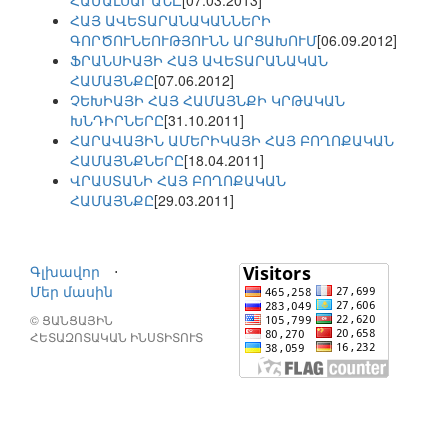
ՀԱՄԱԼՍԱՐԱՆԸ
[07.03.2013]
ՀԱՅ ԱՎԵՏԱՐԱՆԱԿԱՆՆԵՐԻ
ԳՈՐԾՈՒՆԵՈՒԹՅՈՒՆՆ ԱՐՑԱԽՈՒՄ
[06.09.2012]
ՖՐԱՆՍԻԱՅԻ ՀԱՅ ԱՎԵՏԱՐԱՆԱԿԱՆ
ՀԱՄԱՅՆՔԸ
[07.06.2012]
ՉԵԽԻԱՅԻ ՀԱՅ ՀԱՄԱՅՆՔԻ ԿՐԹԱԿԱՆ
ԽՆԴԻՐՆԵՐԸ
[31.10.2011]
ՀԱՐԱՎԱՅԻՆ ԱՄԵՐԻԿԱՅԻ ՀԱՅ ԲՈՂՈՔԱԿԱՆ
ՀԱՄԱՅՆՔՆԵՐԸ
[18.04.2011]
ՎՐԱՍՏԱՆԻ ՀԱՅ ԲՈՂՈՔԱԿԱՆ
ՀԱՄԱՅՆՔԸ
[29.03.2011]
Գլխավոր
⋅
Մեր մասին
© ՑԱՆՑԱՅԻՆ
ՀԵՏԱԶՈՏԱԿԱՆ ԻՆՍՏԻՏՈՒՏ