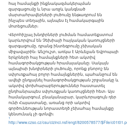
հայ համայնքի ինքնակազմակերպման
զարգացումը և նրա առջև կանգնած
մարտահրավերների լուծումը ենթադրում են
ինչպես տեղային, այնպես էլ համակարգային
մոտեցումներ։
Վերոհիշյալ խնդիրների լուծման համատեքստում
կարևորվում են Չեխիայի հայկական կառույցների
զարգացումը, դրանց ինտեգրումը չեխական
միջավայրին։ Անշուշտ, առկա է Արևելյան Եվրոպայի
երկրների հայ համայնքների հետ ակտիվ
համագործակցության հրամայականը։ Սակայն
այնպիսի խնդիրների լուծումը, որոնք բնորոշ են
սփյուռքահայ բոլոր համայնքներին, պահանջում են
ավելի ընդլայնել համագործակցության շրջանակը և
ակտիվ փոխհարաբերություններ հաստատել
ընդհանրապես սփյուռքյան կառույցների հետ։ Այս
համակարգում, բնականաբար, կարևորագույն դեր
ունի Հայաստանը, առանց որի ակտիվ
գործունեության նորաստեղծ չեխահայ համայնքը
կենսունակ չի գտնվի։
1
http://www.czso.cz/csu/cizinci.nsf/engt/8200578577/$File/c01t01.p