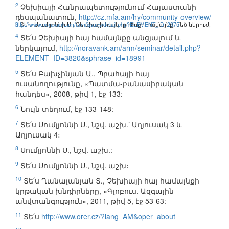
2
Չեխիայի Հանրապետությունում Հայաստանի
դեսպանատուն,
http://cz.mfa.am/hy/community-overview/
3
http://www.noravank.am/arm/issues/detail.php?ELEMENT_ID=2375
Տե՛ս Սումլյոննի Ս., Չեխիայի հայերը. Փոքր համայնք, մեծ ներուժ,
4
Տե՛ս Չեխիայի հայ համայնքը անցյալում և
ներկայում,
http://noravank.am/arm/seminar/detail.php?
ELEMENT_ID=3820&sphrase_id=18991
5
Տե՛ս Բախչինյան Ա., Պրահայի հայ
ուսանողությունը, «Պատմա-բանասիրական
հանդես», 2008, թիվ 1, էջ 133:
6
Նույն տեղում, էջ 133-148:
7
Տե՛ս Սումլյոննի Ս., նշվ. աշխ.՝ Աղյուսակ 3 և
Աղյուսակ 4։
8
Սումլյոննի Ս., նշվ. աշխ.:
9
Տե՛ս Սումլյոննի Ս., նշվ. աշխ։
10
Տե՛ս Ղանալանյան Տ., Չեխիայի հայ համայնքի
կրթական խնդիրները, «Գլոբուս. Ազգային
անվտանգություն», 2011, թիվ 5, էջ 53-63:
11
Տե՛ս
http://www.orer.cz/?lang=AM&oper=about