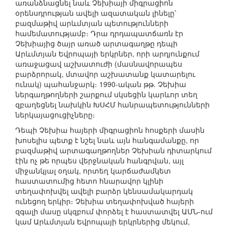
առանձնացնել նաև Չեխիայի միգրացիոն
օրենսդրության ավելի ազատական լինելը՝
բազմաթիվ արևմտյան պետությունների
համեմատությամբ։ Դրա դրդապատճառն էր
Չեխիայից ծայր առած արտագաղթը դեպի
Արևմտյան Եվրոպայի երկրներ, որի արդյունքում
առաջացավ աշխատուժի (մասնավորապես
բարձրորակ, մտավոր աշխատանք կատարելու
ունակ) պահանջարկ։ 1990-ական թթ. Չեխիա
ներգաղթողների շարքում սկսեցին կարևոր տեղ
զբաղեցնել նախկին ԽՍՀՄ հանրապետությունների
ներկայացուցիչները։
Դեպի Չեխիա հայերի միգրացիոն հոսքերի մասին
խոսելիս պետք է նշել նաև այն հանգամանքը, որ
բազմաթիվ արտագաղթողներ Չեխիան դիտարկում
էին ոչ թե որպես վերջնական հանգրվան, այլ
միջանկյալ օղակ, որտեղ կարճաժամկետ
հաստատումից հետո հնարավոր կլինի
տեղափոխվել ավելի բարձր կենսամակարդակ
ունեցող երկիր։ Չեխիա տեղափոխված հայերի
զգալի մասը սկզբում փորձել է հաստատվել ԱՄՆ-ում
կամ Արևմտյան Եվրոպայի երկրներից մեկում,