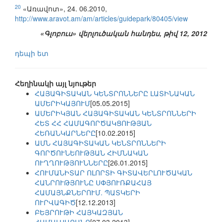
20
«Առավոտ», 24. 06.2010,
http://www.aravot.am/am/articles/guidepark/80405/view
«Գլոբուս» վերլուծական հանդես, թիվ 12, 2012
դեպի ետ
Հեղինակի այլ նյութեր
ՀԱՅԱԳԻՏԱԿԱՆ ԿԵՆՏՐՈՆՆԵՐԸ ԼԱՏԻՆԱԿԱՆ
ԱՄԵՐԻԿԱՅՈՒՄ
[05.05.2015]
ԱՄԵՐԻԿՅԱՆ ՀԱՅԱԳԻՏԱԿԱՆ ԿԵՆՏՐՈՆՆԵՐԻ
ՀԵՏ ՀՀ ՀԱՄԱԳՈՐԾԱԿՑՈՒԹՅԱՆ
ՀԵՌԱՆԿԱՐՆԵՐԸ
[10.02.2015]
ԱՄՆ ՀԱՅԱԳԻՏԱԿԱՆ ԿԵՆՏՐՈՆՆԵՐԻ
ԳՈՐԾՈՒՆԵՈՒԹՅԱՆ ՀԻՄՆԱԿԱՆ
ՈՒՂՂՈՒԹՅՈՒՆՆԵՐԸ
[26.01.2015]
ՀՈՒՄԱՆԻՏԱՐ ՈԼՈՐՏԻ ԳԻՏԱՎԵՐԼՈՒԾԱԿԱՆ
ՀԱՆՐՈՒԹՅՈՒՆԸ ՍՓՅՈՒՌՔԱՀԱՅ
ՀԱՄԱՅՆՔՆԵՐՈՒՄ. ՊԱՏԿԵՐԻ
ՈՒՐՎԱԳԻԾ
[12.12.2013]
ԲԵՅՐՈՒԹԻ ՀԱՅԿԱԶՅԱՆ