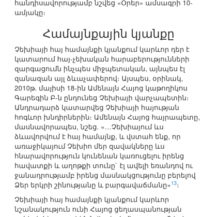
հանդիսավորությամբ նշվեց «Օրեր» ամսագրի 10-
ամյակը։
Համայնքային կյանքը
Չեխիայի հայ համայնքի կյանքում կարևոր դեր է
կատարում հայ-չեխական հարաբերությունների
զարգացումն ինչպես միջպետական, այնպես էլ
զանազան այլ ձևաչափերով։ Այսպես, օրինակ,
2010թ. մայիսի 18-ին Ամենայն Հայոց կաթողիկոս
Գարեգին Բ-ն ընդունեց Չեխիայի վարչապետին։
Անդրադարձ կատարվեց Չեխիայի հայության
հոգևոր խնդիրներին։ Ամենայն Հայոց հայրապետը,
մասնավորապես, նշեց. «…Չեխիայում ևս
ձևավորվում է հայ համայնք, և վստահ ենք, որ
առաջիկայում Չեխիո մեր զավակները ևս
հնարավորություն կունենան կառուցելու իրենց
հավատքի և աղոթքի տունը` էլ ավելի եռանդով ու
ջանադրությամբ իրենց մասնակցությունը բերելով
13
Ձեր երկրի շինությանը և բարգավաճմանը»
։
Չեխիայի հայ համայնքի կյանքում կարևոր
նշանակություն ունի Հայոց ցեղասպանության