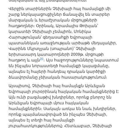
Վերջին տարիներին Չեխիայի հայ համայնքի մի
շարք ներկայացուցիչներ ճանաչվել են տարբեր
մարզական և երաժշտական մրցույթների
հաղթողներ։ Օրինակ, Արամայիս Թոխյան՝
կարատեի Չեխիայի չեմպիոն, Մոնիկա
Հարությունյան՝ գեղասահքի Եվրոպայի
պատանեկան առաջնության արծաթե մեդալակիր,
Վարինե Մկրտչյան (սոպրանո)՝ Չեխիայի
երիտասարդ կատարողների 2009թ. մրցույթի
20
հաղթող և այլն
։ Այս հաջողությունները նպաստում
են ինչպես նորաստեղծ համայնքի կայացմանը,
այնպես էլ հայերի հանդեպ դրական կարծիքի
ձևավորմանը չեխական հասարակությունում։
Այսպիսով, Չեխիայի հայ համայնքն Արևելյան
Եվրոպայի յուրօրինակ հայկական համայնքներից է:
Այն ունի բազմաթիվ խնդիրներ, որոնք բնորոշ են
Արևելյան Եվրոպայի մյուս հայկական
համայնքներին։ Սակայն առկա են նաև խնդիրներ,
որոնք պայմանավորված են ինչպես Չեխիայի,
այնպես էլ տեղի հայ համայնքի
յուրահատկություններով։ Հետևաբար, Չեխիայի