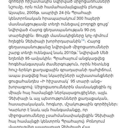
զոհերի հիշատակին նվիրված միջոցառումների
նշումը, որն ունի համահամայնքային բնույթ։
Այսպես, 2005թ. ապրիլի 24-ին Պրահայի
կենտրոնական հրապարակում 300 հայերի
մասնակցությամբ տեղի ունեցավ բողոքի ցույց՝
նվիրված Հայոց ցեղասպանության 90-րդ
տարելիցին։ Ցույցի մասնակիցները կոչ-դիմում
14
հղեցին Չեխիայի խորհրդարանին
։ Հայոց
ցեղասպանությանը նվիրված միջոցառումների
շարք տեղի ուենցավ նաև 2010թ.՝ նվիրված Մեծ
եղեռնի 95-ամյակին։ Պրահայում անցկացվեց
հոգեհանգստյան ժամերգություն, որին հետևեց
հուշ-երեկո քաղաքային գրադարանի դահլիճում,
ապա բացվեց հայ նկարիչների աշխատանքների
ցուցահանդես «Ի հիշատակ` 95 տարի անց»
խորագրով։ Միջոցառումներին մասնակցեցին ոչ
միայն հայ համայնքի ներկայացուցիչներ, այլև
Չեխիայի և այլ պետությունների քաղաքական,
հասարակական, հոգևոր, մշակութային գործիչներ։
Կարևոր է նաև այն հանգամանքը, որ
միջոցառումները չսահմանափակվեցին Չեխիայի
հայ համայնքի կենտրոն Պրահայով։ Բռնոյում
մատուցվեց պատարագ Չեխիայի Հայ