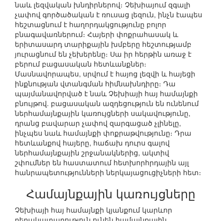
նաև լեզվական խնդիրներով։ Չեխիայում զգալի
չափով գործածական է ռուսաց լեզուն, ինչն էապես
հեշտացնում է հաղորդակցությունը բոլոր
բնագավառներում։ Հայերի փոքրահասակ և
երիտասարդ տարիքային խմբերը հեշտությամբ
յուրացնում են չեխերենը։ Սա իր հերթին առաջ է
բերում բացասական հետևանքներ։
Մասնավորապես, սրվում է հայոց լեզվի և հայեցի
ինքնության վտանգման հիմնախնդիրը։ Դա
պայմանավորված է նաև Չեխիայի հայ համայնքի
բնույթով. բացասական ազդեցություն են ունենում
ներհամայնքային կառույցների սակավությունը,
դրանց բավարար չափով զարգացած չլինելը,
ինչպես նաև համայնքի փոքրաթվությունը։ Դրա
հետևանքով հայերը, հաճախ դուրս գալով
ներհամայնքային շրջանակներից, ակտիվ
շփումներ են հաստատում հետխորհրդային այլ
հանրապետությունների ներկայացուցիչների հետ։
Համայնքային կառույցները
Չեխիայի հայ համայնքի կյանքում կարևոր
դերակատարություն ունեն համայնքային