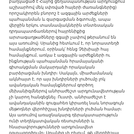
բաղկացած է Հայոց ցեղասպանության արդյունքում
աշխարհով մեկ սփռված հայերի ժառանգներից)
որոշակիորեն բնորոշ է ազգային արժեքների
պահպանման և զարգացման ձգտումը, ապա
վերջին երկու տասնամյակներին տնտեսական
դրդապատճառներով հայրենիքից
արտագաղթածները զգալի չափով թերանում են
այս առումով։ Սրանից հետևում է, որ նորաստեղծ
համայնքներում, օրինակ՝ հենց Չեխիայի հայ
համայնքում, առկա է ազգային արժեքների ու
ինքնության պահպանման հրամայականի
գիտակցման մակարդակի որակական
բարձրացման խնդիր։ Սակայն, միաժամանակ
ակնհայտ է, որ այս խնդիրների լուծումը լոկ
ավանդական համայնքներում գործող
մեխանիզմներով անհրաժեշտ արդյունավետության
չի կարող հանգեցնել։ Ուստի, անհրաժեշտ է
ավանդականին զուգահեռ կիրառել նաև նորագույն
մեթոդներ վերոհիշյալ խնդիրների լուծման համար։
Այս առումով առաջնակարգ դերակատարություն
ունի տեղեկատվական ռեսուրսների և
հնարավորությունների արդյունավետ
օգտագործումը։ Սրանից չի բխում, թե վերոհիշյալ