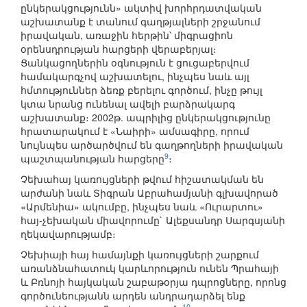
ընկերակցությունն» ակտիվ խորհրդատվական
աշխատանք է տանում գաղթյալների շրջանում
իրավական, առաջին հերթին՝ միգրացիոն
օրենսդրության հարցերի վերաբերյալ։
Ցանկացողներին օգնություն է ցուցաբերվում
համակարգչով աշխատելու, ինչպես նաև այլ
հմտություններ ձեռք բերելու գործում, ինչը թույլ
կտա նրանց ունենալ ավելի բարձրակարգ
աշխատանք։ 2002թ. ապրիլից ընկերակցությունը
հրատարակում է «Նաիրի» ամսագիրը, որում
նույնպես արծարծվում են գաղթողների իրավական
9
պաշտպանության հարցերը
։
Չեխահայ կառույցների թվում հիշատակման են
արժանի նաև Տիգրան Աբրահամյանի գլխավորած
«Արմենիա» ակումբը, ինչպես նաև «Ուրարտու»
հայ-չեխական միավորումը` Ալեքսանդր Սարգսյանի
ղեկավարությամբ։
Չեխիայի հայ համայնքի կառույցների շարքում
առանձնահատուկ կարևորություն ունեն Պրահայի
և Բռնոյի հայկական շաբաթօրյա դպրոցները, որոնց
գործունեությանն արդեն անդրադարձել ենք
10