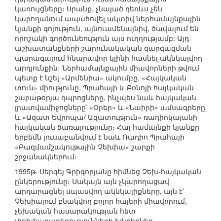
կառույցները։ Սրանք, չնայած դեռևս չեն
կարողանում ապահովել ակտիվ ներհամայնքային
կյանքի գոյություն, այնուամենայնիվ, ծավալում են
որոշակի գործունեություն այս ուղղությամբ: Այդ
աշխատանքների շարունակական զարգացման
պարագայում հնարավոր կլինի հասնել ակնկալվող
արդյունքին։ Ներհամայնքային միավորների թվում
պետք է նշել «Արմենիա» ակումբը, «Հայկական
տուն» միությունը, Պրահայի և Բռնոյի հայկական
շաբաթօրյա դպրոցները, ինչպես նաև հայկական
լրատվամիջոցները՝ «Օրեր» և «Նաիրի» ամսագրերը
և «Ազատ Եվրոպա/ Ազատություն» ռադիոկայանի
հայկական ծառայությունը։ Հայ համայնքի կյանքը
երբեմն լուսաբանվում է նաև Ռադիո Պրահայի
«Բազմամշակութային Չեխիա» շարքի
շրջանակներում։
1995թ. Սերգեյ Գրիգորյանը հիմնեց Չեխ-հայկական
ընկերությունը։ Սակայն այն չկարողացավ
արդարացնել սպասվող ակնկալիքները, այն է՝
Չեխիայում բնակվող բոլոր հայերի միավորում,
չեխական հասարակության հետ
փոխհարաբերությունների խնդիրներ,