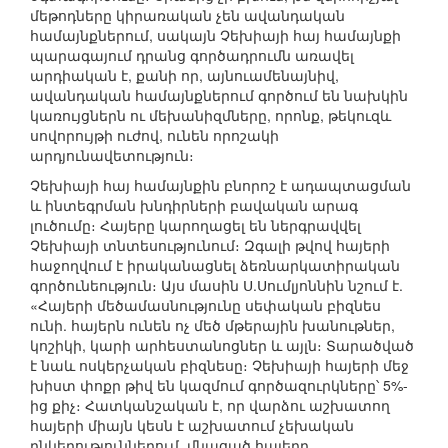
մեթոդները կիրառական չեն ավանդական
համայնքներում, սակայն Չեխիայի հայ համայնքի
պարագայում դրանց գործադրումն առավել
արդիական է, քանի որ, այնուամենայնիվ,
ավանդական համայնքներում գործում են նախկին
կառույցներն ու մեխանիզմները, որոնք, թեկուզև
սովորույթի ուժով, ունեն որոշակի
արդյունավետություն։
Չեխիայի հայ համայնքին բնորոշ է ադապտացման
և ինտեգրման խնդիրների բավական արագ
լուծումը։ Հայերը կարողացել են ներգրավվել
Չեխիայի տնտեսությունում։ Զգալի թվով հայերի
հաջողվում է իրականացնել ձեռնարկատիրական
գործունեություն։ Այս մասին Ս.Սումլյոննին նշում է.
«Հայերի մեծամասնությունը սեփական բիզնես
ունի. հայերն ունեն ոչ մեծ մթերային խանութներ,
կոշիկի, կարի արհեստանոցներ և այլն։ Տարածված
է նաև ոսկերչական բիզնեսը։ Չեխիայի հայերի մեջ
խիստ փոքր թիվ են կազմում գործազուրկները՝ 5%-
ից քիչ։ Հատկանշական է, որ վարձու աշխատող
հայերի միայն կեսն է աշխատում չեխական
ընկերություններում, մնացած հայերը,