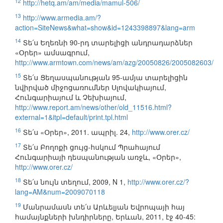
12
http://hetq.am/am/media/mamul-506/
13
http://www.armedia.am/?
action=SiteNews&what=show&id=1243398897&lang=arm
14
Տե՛ս Եղեռնի 90-րդ տարելիցի անդրադարձներ
«Օրեր» ամսագրում,
http://www.armtown.com/news/am/azg/20050826/2005082603/
15
Տե՛ս Ցեղասպանության 95-ամյա տարելիցին
նվիրված միջոցառումներ Սլովակիայում,
Հունգարիայում և Չեխիայում,
http://www.report.am/news/other/old_11516.html?
external=1&itpl=default/print.tpl.html
16
Տե՛ս «Օրեր», 2011. ապրիլ. 24,
http://www.orer.cz/
17
Տե՛ս Բողոքի ցույց-հսկում Պրահայում
Հունգարիայի դեսպանության առջև, «Օրեր»,
http://www.orer.cz/
18
Տե՛ս նույն տեղում, 2009, N 1,
http://www.orer.cz/?
lang=AM&num=2009070118
19
Մանրամասն տե՛ս Արևելյան Եվրոպայի հայ
համայնքների խնդիրները, Երևան, 2011, էջ 40-45: