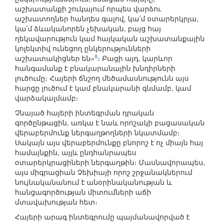
աշխատանքի շուկայում որպես վարձու
աշխատողներ հանդես գալով, կա՛մ օտարերկրյա,
կա՛մ ձևականորեն չեխական, բայց հայ
ղեկավարություն կամ հայկական աշխատանքային
կոլեկտիվ ունեցող ընկերությունների
8
աշխատակիցներ են»
։ Բացի այդ, կարևոր
հանգամանք է բնակարանային խնդիրների
լուծումը։ Հայերի ճնշող մեծամասնությունն այս
հարցը լուծում է կամ բնակարանի գնմամբ, կամ
վարձակալմամբ։
Չնայած հայերի ինտեգրման դրական
գործընթացին, առկա է նաև որոշակի բացասական
վերաբերմունք ներգաղթողների նկատմամբ։
Սակայն այս վերաբերմունքը բնորոշ է ոչ միայն հայ
համայնքին, այլև ընդհանրապես
օտարերկրացիների ներգաղթին։ Մասնավորապես,
այս միգրացիան Չեխիայի որոշ շրջանակներում
նույնականանում է անօրինականության և
հանցագործության միտումների աճի
մտավախության հետ։
Հայերի արագ ինտեգրումը պայմանավորված է