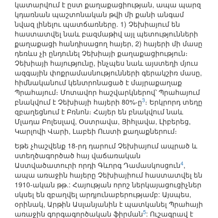
կատարվում է ըստ քաղաքացիության, ապա պարզ
կդառնան պաշտոնական թվի մի քանի անգամ
նվազ լինելու պատճառները. 1) Չեխիայում են
հաստատվել նաև բազմաթիվ այլ պետությունների
քաղաքացի հանդիսացող հայեր, 2) հայերի մի մասը
դեռևս չի ընդունել Չեխիայի քաղաքացիություն։
Չեխիայի հայությունը, ինչպես նաև այստեղի մյուս
ազգային փոքրամասնությունների գերակշիռ մասը,
հիմնականում կենտրոնացած է մայրաքաղաք
Պրահայում։ Մոտավոր հաշվարկներով՝ Պրահայում
3
բնակվում է Չեխիայի հայերի 80%-ը
։ Երկրորդ տեղը
զբաղեցնում է Բռնոն։ Հայեր են բնակվում նաև
Մլադա Բոլեսլավ, Օստրավա, Յիհլավա, Լիբերեց,
Կարլովի Վարի, Լաբեի Ուստի քաղաքներում։
Եթե չհաշվենք 18-րդ դարում Չեխիայում ապրած և
ստեղծագործած հայ վաճառական
4
Աստվածատուրի որդի Գևորգ Դամասկոսցուն
,
ապա առաջին հայերը Չեխիայիում հաստատվել են
1910-ական թթ.: Հայության որոշ ներկայացուցիչներ
սկսել են զբաղվել արդյունաբերությամբ: Այսպես,
օրինակ, Արթին Ասլանյանին է պատկանել Պրահայի
5
առաջին գորգագործական ֆիրման
: Ուշագրավ է