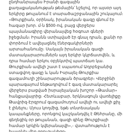
ընդհանրապես Իրանի գազային
քաղաքականության թեմային՝ նշելով, որ այսօր այդ
երկիրը թուլանում է տարածաշրջանային շուկայում։
«Թուրքիան, օրինակ, իրանական գազը գնում էր
հազար խոր. մ-ն $500-ով, բայց վերջերս
պայմանագիրը վերանայվեց հօգուտ գների
իջեցման։ Իրանն ստիպված էր գնալ դրան, քանի որ
փորձում է ավելացնել էներգակիրների
արտահանումը։ Սակայն իրանական գազի
մատակարարումներն այդ երկիր կկրճատվեն, և
դրա համար երկու օբյեկտիվ պատճառ կա.
Թուրքիան ավելի շատ է սպառում Ադրբեջանից
ստացվող գազը և կան Իսրայել-Թուրքիա
գազամուղի շինարարության ծրագրեր։ Վերջինի
պարագայում ենթադրվում է գազ մատակարարել
վերջերս բացված իսրայելական խոշոր «Թամար»
հանքավայրից։ Հետևաբար, երկնագույն վառելիքը
Թավրիզ-Էրզրում գազամուղում ավելի ու ավելի քիչ
է լինելու։ Մյուս կողմից, եթե տնտեսական
կապանքները, որոնցով կաշկանդվել է Թեհրանը, մի
գեղեցիկ օր թուլանան, գազի գինը Թուրքիայի
համար կրկին կվերանայվի»,- վստահություն է
հայտնել մեր զրուցակիցը։