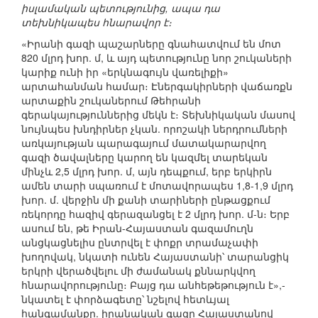
իսլամական պետությունից, ապա դա
տեխնիկապես հնարավոր է։
«Իրանի գազի պաշարները գնահատվում են մոտ
820 մլրդ խոր. մ, և այդ պետությունը նոր շուկաների
կարիք ունի իր «երկնագույն վառելիքի»
արտահանման համար։ Էներգակիրների վաճառքն
արտաքին շուկաներում Թեհրանի
գերակայություններից մեկն է։ Տեխնիկական մասով
նույնպես խնդիրներ չկան. որոշակի ներդրումների
առկայության պարագայում մատակարարվող
գազի ծավալները կարող են կազմել տարեկան
մինչև 2,5 մլրդ խոր. մ, այն դեպքում, երբ երկիրն
ամեն տարի սպառում է մոտավորապես 1,8-1,9 մլրդ
խոր. մ. վերջին մի քանի տարիների ընթացքում
ռեկորդը հազիվ գերազանցել է 2 մլրդ խոր. մ-ն։ Երբ
ասում են, թե Իրան-Հայաստան գազամուղն
անցկացնելիս ընտրվել է փոքր տրամաչափի
խողովակ, նկատի ունեն Հայաստանի՝ տարանցիկ
երկրի վերածվելու մի ժամանակ քննարկվող
հնարավորությունը։ Բայց դա անհեթեթություն է»,-
նկատել է փորձագետը՝ նշելով հետևյալ
հանգամանքը. իրանական գազը Հայաստանով