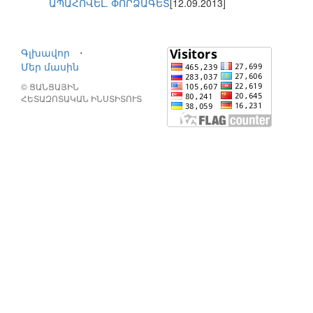
ԱՊԱՀՈՎԵԼ. ՓՈՐՁԱԳԵՏ
[12.09.2013]
Գլխավոր
⋅
Մեր մասին
© ՑԱՆՑԱՅԻՆ
ՀԵՏԱԶՈՏԱԿԱՆ ԻՆՍՏԻՏՈՒՏ