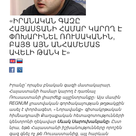
«ԻՐԱՆԱԿԱՆ ԳԱԶԸ
ՀԱՅԱՍՏԱՆԻ ՀԱՄԱՐ ԿԱՐՈՂ Է
ՓՈԽԱՐԻՆԵԼ ՌՈՒՍԱԿԱՆԻՆ,
ԲԱՅՑ ԱՅՆ ԱՆՀԱՄԵՄԱՏ
ԱՎԵԼԻ ԹԱՆԿ Է»
Իրանը՝ որպես բնական գազի մատակարար,
Հայաստանի համար կարող է դառնալ
Ռուսաստանի լիարժեք այլընտրանքը։ Այս մասին
REGNUM լրատվական գործակալության թղթակցին
ասել է փորձագետ, «Նորավանք» գիտակրթական
հիմնադրամի Քաղաքական հետազոտությունների
կենտրոնի ղեկավար
Սևակ Սարուխանյանը։
Ըստ
նրա, եթե Հայաստանի իշխանությունները որոշեն
գազ գնել ոչ թե Ռուսաստանից, այլ հարևան