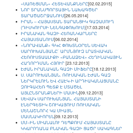
«ՍԱՌԵՑՄԱՆ» ՀԵՏԵՎԱՆՔՆԵՐԸ
[02.02.2015]
ՆՈՐ ՏՐԱՆՍՊՈՐՏԱՅԻՆ ՆԱԽԱԳԾԵՐ
ՏԱՐԱԾԱՇՐՋԱՆՈՒՄ
[26.05.2014]
ԻՐԱՆ – ՀԱՅԱՍՏԱՆ ՏԱՐԱՆՑԻԿ ԳԱԶԱՄՈՒՂ
(ԴԻՍԿՈՒՐՍԻ ՆԵՆԳԱՓՈԽՈՒՄ)
[17.03.2014]
ԻՐԱՆԱԿԱՆ ԳԱԶԻ ՀԵՌԱՆԿԱՐՆԵՐԸ
ՀԱՅԱՍՏԱՆՈՒՄ
[06.02.2014]
«ՆՈՐԱՎԱՆՔ» ԳԿՀ ՓՈԽՏՆՕՐԵՆ ՍԵՎԱԿ
ՍԱՐՈՒԽԱՆՅԱՆԸ` ԱՐՄՆՅՈՒԶ ԼՐԱՏՎԱԿԱՆ
ՀԵՌՈՒՍՏԱԱԼԻՔԻ «ԲԱՆԱՁԵՎ» ՀԵՂԻՆԱԿԱՅԻՆ
ՀԱՂՈՐԴՄԱՆ ՀՅՈՒՐ
[23.12.2013]
ԷԺԱՆ ԻՐԱՆԱԿԱՆ ԳԱԶԻ ՄԻՖԵՐԸ
[18.12.2013]
Ս. ՍԱՐՈՒԽԱՆՅԱՆ. ՌՈՒՍԱԿԱՆ ԷԺԱՆ ԳԱԶ
ՆԵՐԿՐԵԼՈՒՆ ԵՎ ՀԱԷԿ-Ի ԱՐԴԻԱԿԱՆԱՑՄԱՆԸ
ԶՈՒԳԱՀԵՌ ՊԵՏՔ Է ՄՏԱԾԵԼ
ԱՅԼԸՆՏՐԱՆՔՆԵՐԻ ՄԱՍԻՆ
[09.12.2013]
ՍԵՎԱԿ ՍԱՐՈՒԽԱՆՅԱՆ. ՀԱՅԱՍՏԱՆԻ
ԷՆԵՐԳԵՏԻԿ ՇՈՒԿԱՅՈՒՄ ՌՈՒՍԱԿԱՆ
ՄԵՆԱՇՆՈՐՀ ԿԱ ՄԻԱՅՆ
ՄԱՍՆԱԿԻՈՐԵՆ
[09.12.2013]
ՄՄ–ԻՆ ՄԻԱՆԱԼՈՒ ԴԵՊՔՈՒՄ ՀԱՅԱՍՏԱՆԸ
ԿԿԱՐՈՂԱՆԱ ԲՆԱԿԱՆ ԳԱԶԻ ՑԱԾՐ ՍԱԿԱԳՆԵՐ