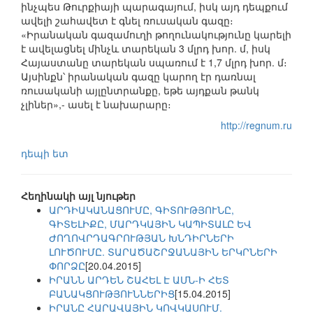
ինչպես Թուրքիայի պարագայում, իսկ այդ դեպքում
ավելի շահավետ է գնել ռուսական գազը։
«Իրանական գազամուղի թողունակությունը կարելի
է ավելացնել մինչև տարեկան 3 մլրդ խոր. մ, իսկ
Հայաստանը տարեկան սպառում է 1,7 մլրդ խոր. մ։
Այսինքն՝ իրանական գազը կարող էր դառնալ
ռուսականի այլընտրանքը, եթե այդքան թանկ
չլիներ»,- ասել է նախարարը։
http://regnum.ru
դեպի ետ
Հեղինակի այլ նյութեր
ԱՐԴԻԱԿԱՆԱՑՈՒՄԸ, ԳԻՏՈՒԹՅՈՒՆԸ,
ԳԻՏԵԼԻՔԸ, ՄԱՐԴԿԱՅԻՆ ԿԱՊԻՏԱԼԸ ԵՎ
ԺՈՂՈՎՐԴԱԳՐՈՒԹՅԱՆ ԽՆԴԻՐՆԵՐԻ
ԼՈՒԾՈՒՄԸ. ՏԱՐԱԾԱՇՐՋԱՆԱՅԻՆ ԵՐԿՐՆԵՐԻ
ՓՈՐՁԸ
[20.04.2015]
ԻՐԱՆՆ ԱՐԴԵՆ ՇԱՀԵԼ Է ԱՄՆ-Ի ՀԵՏ
ԲԱՆԱԿՑՈՒԹՅՈՒՆՆԵՐԻՑ
[15.04.2015]
ԻՐԱՆԸ ՀԱՐԱՎԱՅԻՆ ԿՈՎԿԱՍՈՒՄ.