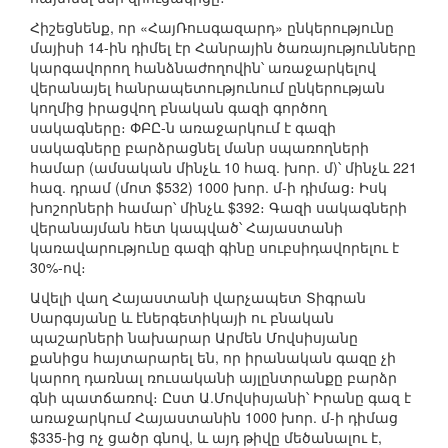
Հիշեցնենք, որ «ՀայՌուսգազարդ» ընկերությունը
մայիսի 14-ին դիմել էր Հանրային ծառայությունները
կարգավորող հանձնաժողովին՝ առաջարկելով
վերանայել հանրապետությունում ընկերության
կողմից իրացվող բնական գազի գործող
սակագները։ ՓԲԸ-ն առաջարկում է գազի
սակագները բարձրացնել մանր սպառողների
համար (ամսական մինչև 10 հազ. խոր. մ)՝ մինչև 221
հազ. դրամ (մոտ $532) 1000 խոր. մ-ի դիմաց։ Իսկ
խոշորների համար՝ մինչև $392։ Գազի սակագների
վերանայման հետ կապված՝ Հայաստանի
կառավարությունը գազի գինը սուբսիդավորելու է
30%-ով։
Ավելի վաղ Հայաստանի վարչապետ Տիգրան
Սարգսյանը և էներգետիկայի ու բնական
պաշարների նախարար Արմեն Մովսիսյանը
քանիցս հայտարարել են, որ իրանական գազը չի
կարող դառնալ ռուսականի այլընտրանքը բարձր
գնի պատճառով։ Ըստ Ա.Մովսիսյանի՝ Իրանը գազ է
առաջարկում Հայաստանին 1000 խոր. մ-ի դիմաց
$335-ից ոչ ցածր գնով, և այդ թիվը մեծանալու է,