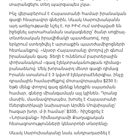
տարանցելու տեղ պարզապես չկա։
Ինչ վերաբերում է Հայաստանի համար իրանական
գազի հնարավոր գներին, Սևակ Սարուխանյանն
այդ առնչությամբ նշել է, որ ԻԻՀ-ում ստիպված են
իջեցնել արտահանման սակագները՝ ծանր սոցիալ-
տնտեսական իրավիճակի պատճառով, որը
երկրում ստեղծվել է արտաքին պատժամիջոցների
հետևանքով։ «Այսօր Հայաստանը փողով չի գնում
իրանական գազ։ Տեղի է ունենում բարտերային
փոխանակում «գազ էլեկտրականության դիմաց»
բանաձևով։ Մեկ խորանարդ մետր գազի դիմաց
Իրանն ստանում է 3 կվտ/ժ էլեկտրաէներգիա, ինչը
դրամային համարժեքով մոտավորապես $230 է։
Եթե մենք փողով գազ գնենք ներքին սպառման
համար, գները միանգամայն այլ կլինեն։ Դրանց
մասին, մասնավորապես, խոսել է Հայաստանի
էներգետիկայի նախարար Արմեն Մովսիսյանը՝
հազար խոր. մ-ի համար՝ $335,- հիշեցրել է
«Նորավանք» հիմնադրամի Քաղաքական
հետազոտությունների կենտրոնի տնօրենը։
Սևակ Սարուխանյանը նաև անդրադարձել է