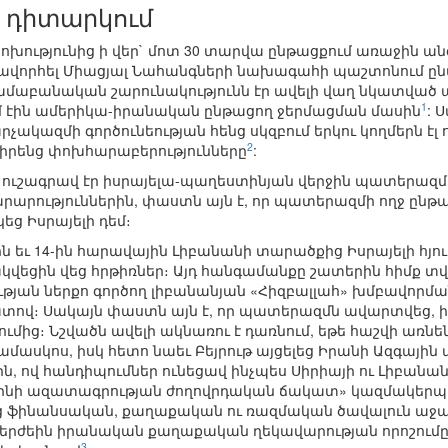
 դիտարկում
խությունից ի վեր` մոտ 30 տարվա ընթացքում առաջին անգ
ավորհել Միացյալ Նահանգների նախագահի պաշտոնում ընտ
մաբանական շարունակությունն էր ավելի վաղ նկատված այն
1
ւմ էին ամերիկա-իրանական ընթացող ջերմացման մասին
: 
արչակազմի գործունեության հենց սկզբում երկու կողմերն է
2
 իրենց փոխհարաբերությունները
:
ուշագրավ էր իսրայելա-պաղեստինյան վերջին պատերազմ
րություններին, փաստն այն է, որ պատերազմի ողջ ընթացք
եց Իսրայելի դեմ։
-ին եւ 14-ին հարավային Լիբանանի տարածքից Իսրայելի հյ
վեցին վեց հրթիռներ։ Այդ հանգամանքը շատերին հիմք տվ
թյան ներքո գործող լիբանանյան «Հիզբալլահ» խմբավորման
տով։ Սակայն փաստն այն է, որ պատերազմն ավարտվեց, ի
լումից։ Նշվածն ավելի ակնառու է դառնում, եթե հաշվի առ
 Դամասկոս, իսկ հետո նաեւ Բեյրութ այցելեց Իրանի Ազգայ
ն, ով հանդիպումներ ունեցավ ինչպես Սիրիայի ու Լիբանան
տինի ազատագրության ժողովրդական ճակատ» կազմակերպու
ց ֆինանսական, քաղաքական ու ռազմական ծավալուն աջա
մերժեին իրանական քաղաքական ղեկավարության որոշումը`
3