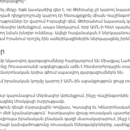
 երկայնքով
:
նել մեկը։ Եթե կասկածից վեր է, որ Թեհրանը չի կարող նպատ
ած դիրքորոշումը կարող էր հետաքրքրել միայն Վաշինգտոնի
յուններ էր վարում Իսրայելի դեմ, Թեհրանում նպատակ կ
ձավոր Արեւելքում, ապա ներկայում, երբ ԱՄՆ-ի հետ պայմ
ող նման խնդիր ունենալ։ Ավելի հավանական է ներկայանու
գամ Իրանում որոշել էին ամերիկացիներին ներկայացնել իր
եր
յամբ նկատվող զարգացումները հարկադրում են Միացյալ Ն
ինը Ռուսաստանի ազդեցության աճն է հետխորհրդային տարա
ենտրոնական Ասիա գծում սպասվող զարգացումներն են։
իրանական կողմը կարող է ԱՄՆ-ին աջակցություն ցույց տ
ր կայունացում Մերձավոր Արեւելքում, ինչը Վաշինգտոնին
ացնել Մոսկվայի ուղղությամբ,
թյուն դեպի Հարավային Կովկաս, Կասպից եւ Կենտրոնական
ելի մեծ նշանակություն` հատկապես վրաց-ռուսական պատե
 Եվրոպա իրանական բնական գազի մատակարարում, ինչը կ
յի կախվածությունը ռուսական էներգակիրներից, այսինքն`