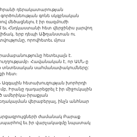
Թեհրանի դերակատարության
ի գործունեության գոնե սկզբնական
վ մեծացնելու է իր ռազմուժի
մ եւ Հնդկաստանի հետ վերջինիս լարվող
ավիճակ, երբ դեպի Աֆղանստան ու
ությունը, որովհետեւ մյուս
ամաբանությունը հետեւյալն է.
ւղղությամբ։ Հավանական է, որ ԱՄՆ-ը
ցնի տնտեսական սահմանափակումները:
քի հետ։
Ն Ազգային հետախուզության խորհրդի
մբ, Իրանը դադարեցրել է իր միջուկային
ված ամերիկա-իրաքյան
տեղակայման վերաբերյալ, ինչն անհնար
տահարցազրույցների ժամանակ Բարաք
նապարհով եւ իր վարչակազմը նպատակ