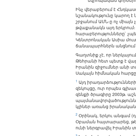
եվրոպական գործերո
Ինչ վերաբերում է Հնդկ
նշանակությունը կարող է 
շրջանում ԱՄՆ-ը ոչ միայն
թվաքանակն այդ երկրում։
հարաբերությունները` չպ
Կենտրոնական Ասիա մուտք 
ճանապարհներն անցնում 
Գաղտնիք չէ, որ ներկայո
Թեհրանի հետ պետք է վար
Իրանին զիջումներ անի 
Սակայն հիմնական հարցը մ
1
Այդ իրադարձություններ
զեկույցը, ուր որպես գլխ
զենքի ծրագիրը 2003թ. աշ
պայմանավորվածությունն 
կլիներ առանց իրանական
2
Օրինակ, երկու անգամ (դ
Օբաման հայտարարեց, թ
ունի ներգրավել Իրանին 
3