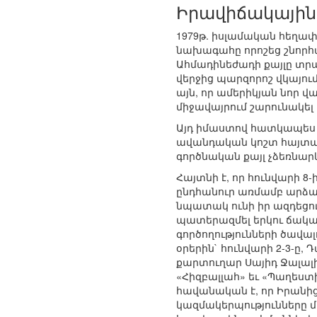
Իրավիճակային
1979թ. իսլամական հեղափո
նախագահը որոշեց շնորհ
Ահմադինեժադի քայլը տրա
վերջից պարզորոշ վկայո
այն, որ ամերիկյան նոր վ
միջավայրում շարունակել
Այդ իմաստով հատկապես 
ավանդական կոշտ հայտարա
գործնական քայլ չձեռնարկ
Հայտնի է, որ հունվարի 8
ընդհանուր առմամբ արձակ
նպատակ ունի իր ազդեցու
պատերազմել երկու ճակա
գործողությունների ծավա
օրերին` հունվարի 2-3-ը,
քարտուղար Սայիդ Ջալալի
«Հիզբալլահ» եւ «Պաղես
հավանական է, որ Իրանի
կազմակերպությունները 