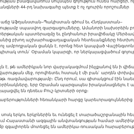
թյան բնագավառում նույնպես գոյություն ունեն հարցեր, ո
նգների 44-րդ նախագահը պետք է ոչ դյուրին որոշումներ
ղ աճը Աֆղանստան–Պակիստան գծում եւ Հնդկաստան–
ությամբ սպասվող զարգացումները, Ամանորի նախօրեին բ
հերթական պատերազմը եւ ընդհանուր իրավիճակը Մերձավոր
րանից բխող աշխարհաքաղաքական հետեւանքները հետխորհ
 ոչ ամբողջական ցանկն է, որոնց հետ կապված Վաշինգտոն
Սպիտակ տուն` Օբաման կպարզի, որ ներկայացվածում գոյութ
յն է, թե ամերիկյան նոր վարչակազմում ինչքանով են ի վ
արության մեջ, որովհետեւ հստակ է մի բան` արդեն փոխ
 թթ. ռազմավարությամբ։ Ընդ որում, սա գիտակցում էին նաե
օրինակները, երբ Օբաման պարզապես իրականացնելու է այ
այացվել են դեռեւս Բուշ-կրտսերի օրոք։
երությունների հեռանկարի հարցը կարեւորագույններից մ
լ սոսկ երկու երկրներին եւ ունեցել է տարածաշրջանային հ
ւմ Հայաստանի ազգային անվտանգության համար ամերիկ
բ զգալիորեն մոտեցել են ամերիկա-ռուսական հարաբերութ