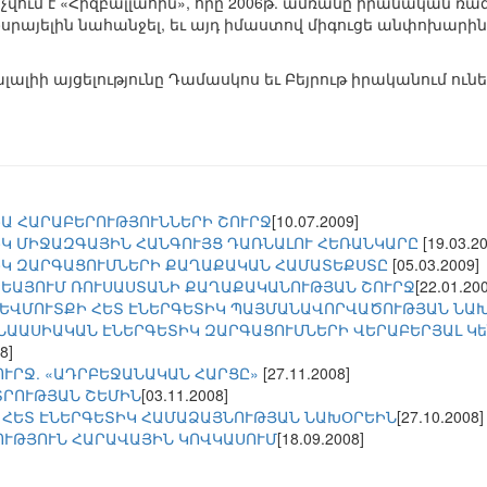
ում է «Հիզբալլահին», որը 2006թ. ամռանը իրանական 
րայելին նահանջել, եւ այդ իմաստով միգուցե անփոխարին
։
լալիի այցելությունը Դամասկոս եւ Բեյրութ իրականում ու
Ա ՀԱՐԱԲԵՐՈՒԹՅՈՒՆՆԵՐԻ ՇՈՒՐՋ
[10.07.2009]
ԻԿ ՄԻՋԱԶԳԱՅԻՆ ՀԱՆԳՈՒՅՑ ԴԱՌՆԱԼՈՒ ՀԵՌԱՆԿԱՐԸ
[19.03.2
ԻԿ ԶԱՐԳԱՑՈՒՄՆԵՐԻ ՔԱՂԱՔԱԿԱՆ ՀԱՄԱՏԵՔՍՏԸ
[05.03.2009]
ԵԱՅՈՒՄ ՌՈՒՍԱՍՏԱՆԻ ՔԱՂԱՔԱԿԱՆՈՒԹՅԱՆ ՇՈՒՐՋ
[22.01.20
ԵՎՄՈՒՏՔԻ ՀԵՏ ԷՆԵՐԳԵՏԻԿ ՊԱՅՄԱՆԱՎՈՐՎԱԾՈՒԹՅԱՆ ՆԱ
ՆԱԱՍԻԱԿԱՆ ԷՆԵՐԳԵՏԻԿ ԶԱՐԳԱՑՈՒՄՆԵՐԻ ՎԵՐԱԲԵՐՅԱԼ Կե
8]
ՈՒՐՋ. «ԱԴՐԲԵՋԱՆԱԿԱՆ ՀԱՐՑԸ»
[27.11.2008]
ՏՐՈՒԹՅԱՆ ՇԵՄԻՆ
[03.11.2008]
 ՀԵՏ ԷՆԵՐԳԵՏԻԿ ՀԱՄԱՁԱՅՆՈՒԹՅԱՆ ՆԱԽՕՐԵԻՆ
[27.10.2008]
ՒԹՅՈՒՆ ՀԱՐԱՎԱՅԻՆ ԿՈՎԿԱՍՈՒՄ
[18.09.2008]