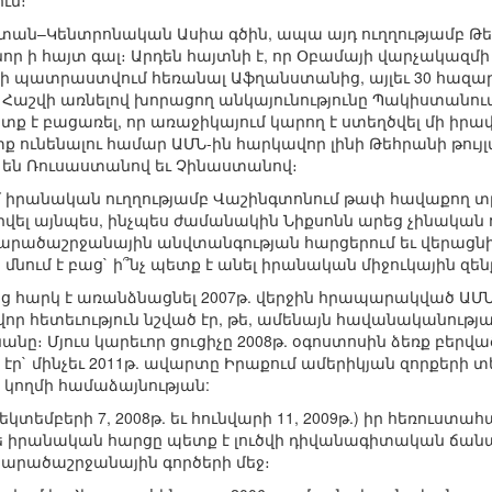
ւմ։
աստան–Կենտրոնական Ասիա գծին, ապա այդ ուղղությամբ 
նոր ի հայտ գալ։ Արդեն հայտնի է, որ Օբամայի վարչակազմ
 չի պատրաստվում հեռանալ Աֆղանստանից, այլեւ 30 հազարո
 Հաշվի առնելով խորացող անկայունությունը Պակիստանու
ետք է բացառել, որ առաջիկայում կարող է ստեղծվել մի իր
ունենալու համար ԱՄՆ-ին հարկավոր լինի Թեհրանի թույլտվ
են Ռուսաստանով եւ Չինաստանով։
ւմ իրանական ուղղությամբ Վաշինգտոնում թափ հավաքող տր
վել այնպես, ինչպես ժամանակին Նիքսոնն արեց չինական ո
տարածաշրջանային անվտանգության հարցերում եւ վերա
նում է բաց` ի՞նչ պետք է անել իրանական միջուկային զեն
ից հարկ է առանձնացնել 2007թ. վերջին հրապարակված ԱՄ
ավոր հետեւություն նշված էր, թե, ամենայն հավանականությա
նանը։ Մյուս կարեւոր ցուցիչը 2008թ. օգոստոսին ձեռք բեր
էր` մինչեւ 2011թ. ավարտը Իրաքում ամերիկյան զորքերի 
 կողմի համաձայնության:
եկտեմբերի 7, 2008թ. եւ հունվարի 11, 2009թ.) իր հեռուս
ե իրանական հարցը պետք է լուծվի դիվանագիտական ճա
տարածաշրջանային գործերի մեջ։