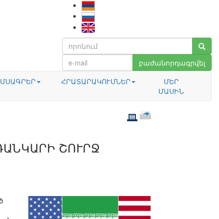
բաժանորդագրվել
ՄՍԱԳՐԵՐ
ՀՐԱՏԱՐԱԿՈՒՄՆԵՐ
ՄԵՐ
ՄԱՍԻՆ
ՌԱՆԿԱՐԻ ՇՈՒՐՋ
ծ