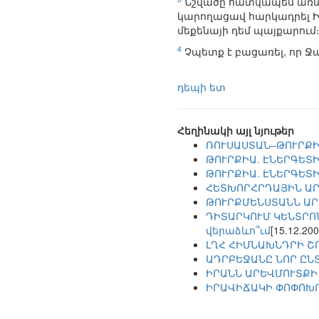
Նշվածը հատկապես առնչվ
կարողացավ հարկադրել Իս
մեքենայի դեմ պայքարում
4
Չպետք է բացառել, որ Ջա
դեպի ետ
Հեղինակի այլ նյութեր
ՌՈՒՍԱՍՏԱՆ–ԹՈՒՐՔԻ
ԹՈՒՐՔԻԱ. ԷՆԵՐԳԵՏ
ԹՈՒՐՔԻԱ. ԷՆԵՐԳԵՏ
ՀԵՏԽՈՐՀՐԴԱՅԻՆ ԱՐ
ԹՈՒՐՔՄԵՆՍՏԱՆՆ ԱՐ
ԴԻՏԱՐԿՈՒՄ ԿԵՆՏՐՈ
վերաձևո՞ւմ
[15.12.200
ԼՂՀ ՀԻՄՆԱԽՆԴՐԻ Շ
ԱԴՐԲԵՋԱՆԸ ՆՈՐ ԸՆ
ԻՐԱՆՆ ԱՐԵՎՄՈՒՏՔԻ
ԻՐԱՎԻՃԱԿԻ ՓՈՓՈԽՈ