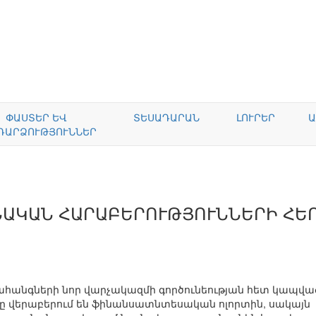
ՓԱՍՏԵՐ ԵՎ
ՏԵՍԱԴԱՐԱՆ
ԼՈՒՐԵՐ
Ա
ԴԱՐՁՈՒԹՅՈՒՆՆԵՐ
ՆԱԿԱՆ ՀԱՐԱԲԵՐՈՒԹՅՈՒՆՆԵՐԻ ՀԵ
Նահանգների նոր վարչակազմի գործունեության հետ կապվա
րը վերաբերում են ֆինանսատնտեսական ոլորտին, սակայն