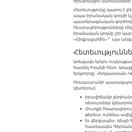
հյուսիսային սահմանների
Հետեւությունը կարող է լի
ապա իրանական կողմի նշվ
պատերազմական գործողութ
հնարավորությունները Մեր
իրանական կողմը չէր կար
4
«Հիզբալլահին»
` այս ան
Հետեւությունն
Առնվազն երկու ուղղութ
հասնել Իրանի հետ։ Առաջ
երկրորդը` Հնդկաստան–Կ
Ռուսաստանի պարագայում 
կետերում.
իրավիճակի ընդհանու
ռեսուրսներ կենտրոն
մուտքի հնարավորու
թերեւս, ունենա ավ
եւ վերջապես, դեպի
հատկապես Գերմանիա