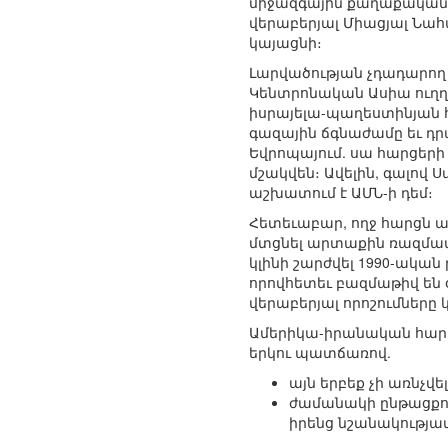
միջազգային քաղաքականու
վերաբերյալ Միացյալ Նահա
կայացնի։
Լարվածության չդադարո
Կենտրոնական Ասիա ուղղ
իսրայելա-պաղեստինյան 
գազային ճգնաժամը եւ դ
Եվրոպայում. սա հարցերի
մշակվեն։ Ավելին, գալով 
աշխատում է ԱՄՆ-ի դեմ։
Հետեւաբար, ողջ հարցն ա
մտցնել արտաքին ռազմավ
կլինի շարժվել 1990-ական
որովհետեւ բազմաթիվ են 
վերաբերյալ որոշումները կ
Ամերիկա-իրանական հարաբ
երկու պատճառով.
այն երբեք չի առնչվե
ժամանակի ընթացքո
իրենց նշանակությամ