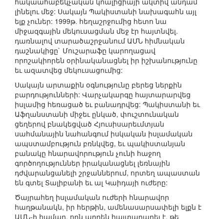
հակաահաբեկչական կոալիցիայի ակտիվ անդամ
լինելու մեջ: Սակայն Պակիստանի նախագահն այլ
ելք չուներ: 1999թ. հեղաշրջումից հետո նա
միջազգային մեկուսացման մեջ էր հայտնվել.
դառնալով տարածաշրջանում ԱՄՆ հիմնական
դաշնակիցը` Մուշարաֆը կարողացավ
որոշակիորեն օրինականացնել իր իշխանությունը
եւ ազատվեց մեկուսացումից:
Սակայն արտաքին օգնությունը բերեց ներքին
բարդությունների: Վարչակարգը հայտարարվեց
իսլամից հեռացած եւ բանադրվեց: Պակիստանի եւ
Աֆղանստանի միջեւ ընկած, փուշտունական
ցեղերով բնակեցված Հյուսիսարեւմտյան
սահմանային նահանգում իսկական իսլամական
ապստամբություն բռնկվեց, եւ պակիստանյան
բանակը հնարավորություն չունի հաջող
գործողություններ իրականացնել լեռնային
դժվարանցանելի շրջաններում, որտեղ ապաստան
են գտել Տալիբանի եւ ալ Կաիդայի ուժերը:
Ծայրահեղ իսլամական ուժերի հնարավոր
հաղթանակն, իր հերթին, ամենասարսափելի ելքն է
ԱՄՆ-ի համար, որն արդեն հայտարարել է, թե