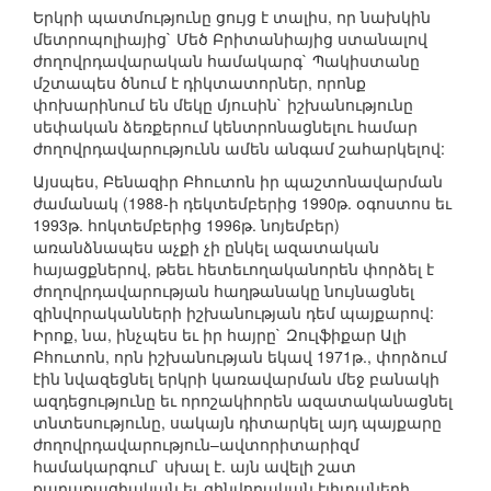
Երկրի պատմությունը ցույց է տալիս, որ նախկին
մետրոպոլիայից` Մեծ Բրիտանիայից ստանալով
ժողովրդավարական համակարգ` Պակիստանը
մշտապես ծնում է դիկտատորներ, որոնք
փոխարինում են մեկը մյուսին` իշխանությունը
սեփական ձեռքերում կենտրոնացնելու համար
ժողովրդավարությունն ամեն անգամ շահարկելով:
Այսպես, Բենազիր Բհուտոն իր պաշտոնավարման
ժամանակ (1988-ի դեկտեմբերից 1990թ. օգոստոս եւ
1993թ. հոկտեմբերից 1996թ. նոյեմբեր)
առանձնապես աչքի չի ընկել ազատական
հայացքներով, թեեւ հետեւողականորեն փորձել է
ժողովրդավարության հաղթանակը նույնացնել
զինվորականների իշխանության դեմ պայքարով:
Իրոք, նա, ինչպես եւ իր հայրը` Զուլֆիքար Ալի
Բհուտոն, որն իշխանության եկավ 1971թ., փորձում
էին նվազեցնել երկրի կառավարման մեջ բանակի
ազդեցությունը եւ որոշակիորեն ազատականացնել
տնտեսությունը, սակայն դիտարկել այդ պայքարը
ժողովրդավարություն–ավտորիտարիզմ
համակարգում` սխալ է. այն ավելի շատ
քաղաքացիական եւ զինվորական էլիտաների