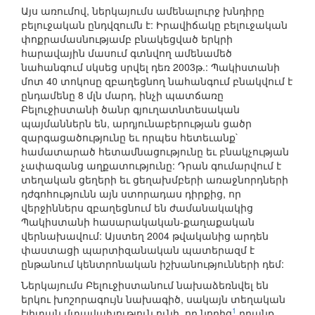
Այս առումով, ներկայումս ամենալուրջ խնդիրը
բելուջական ընդվզումն է: Իրավիճակը բելուջական
փոքրամասնությամբ բնակեցված երկրի
հարավային մասում գտնվող ամենամեծ
նահանգում սկսեց սրվել դեռ 2003թ.: Պակիստանի
մոտ 40 տոկոսը զբաղեցնող նահանգում բնակվում է
ընդամենը 8 մլն մարդ, ինչի պատճառը
Բելուջիստանի ծանր գյուղատնտեսական
պայմաններն են, արդյունաբերության ցածր
զարգացածությունը եւ որպես հետեւանք`
համատարած հետամնացությունը եւ բնակչության
չափազանց աղքատությունը: Դրան գումարվում է
տեղական ցեղերի եւ ցեղախմբերի առաջնորդների
դժգոհությունն այն ստորադաս դիրքից, որ
վերջիններս զբաղեցնում են ժամանակակից
Պակիստանի հասարակական-քաղաքական
վերնախավում: Այստեղ 2004 թվականից արդեն
փաստացի պարտիզանական պատերազմ է
ընթանում կենտրոնական իշխանությունների դեմ:
Ներկայումս Բելուջիստանում նախաձեռնվել են
երկու խոշորագույն նախագիծ, սակայն տեղական
1
էլիտան մտավախություն ունի, որ նորից
դրանք