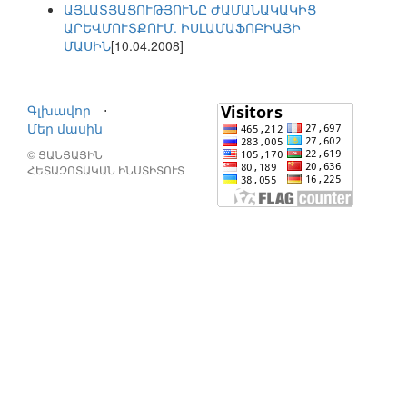
ԱՅԼԱՏՅԱՑՈՒԹՅՈՒՆԸ ԺԱՄԱՆԱԿԱԿԻՑ
ԱՐԵՎՄՈՒՏՔՈՒՄ. ԻՍԼԱՄԱՖՈԲԻԱՅԻ
ՄԱՍԻՆ
[10.04.2008]
Գլխավոր
⋅
Մեր մասին
© ՑԱՆՑԱՅԻՆ
ՀԵՏԱԶՈՏԱԿԱՆ ԻՆՍՏԻՏՈՒՏ