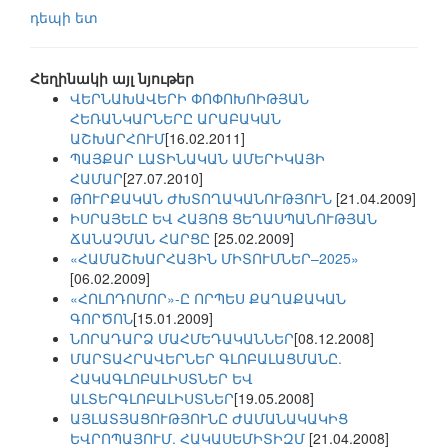
դեպի ետ
Հեղինակի այլ նյութեր
ՎԵՐՆԱԽԱՎԵՐԻ ՓՈՓՈԽՈԻԹՅԱՆ
ՀԵՌԱՆԿԱՐՆԵՐԸ ԱՐԱԲԱԿԱՆ
ԱՇԽԱՐՀՈՒՄ
[16.02.2011]
ՊԱՅՔԱՐ ԼԱՏԻՆԱԿԱՆ ԱՄԵՐԻԿԱՅԻ
ՀԱՄԱՐ
[27.07.2010]
ԹՈՒՐՔԱԿԱՆ ԺԽՏՈՂԱԿԱՆՈՒԹՅՈՒՆ
[21.04.2009]
ԻՍՐԱՅԵԼԸ ԵՎ ՀԱՅՈՑ ՑԵՂԱՍՊԱՆՈՒԹՅԱՆ
ՃԱՆԱՉՄԱՆ ՀԱՐՑԸ
[25.02.2009]
«ՀԱՄԱՇԽԱՐՀԱՅԻՆ ՄԻՏՈՒՄՆԵՐ–2025»
[06.02.2009]
«ՀՈԼՈԴՈՄՈՐ»-Ը ՈՐՊԵՍ ՔԱՂԱՔԱԿԱՆ
ԳՈՐԾՈՆ
[15.01.2009]
ՆՈՐԱԴԱՐՁ ՄԱՀՄԵԴԱԿԱՆՆԵՐ
[08.12.2008]
ՄԱՐՏԱՀՐԱՎԵՐՆԵՐ ԳԼՈԲԱԼԱՑՄԱՆԸ.
ՀԱԿԱԳԼՈԲԱԼԻՍՏՆԵՐ ԵՎ
ԱԼՏԵՐԳԼՈԲԱԼԻՍՏՆԵՐ
[19.05.2008]
ԱՅԼԱՏՅԱՑՈՒԹՅՈՒՆԸ ԺԱՄԱՆԱԿԱԿԻՑ
ԵՎՐՈՊԱՅՈՒՄ. ՀԱԿԱՍԵՄԻՏԻԶՄ
[21.04.2008]