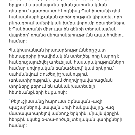
երկրում ապակայունացման շարունակման
դեպքում պատրաստ է նույնիսկ Պակիստանի դեմ
հակաահաբեկչական գործողություն կիրառել, որի
ընթացքում ամերիկյան խմբավորումը զբաղեցնելու
է Պակիստանի միջուկային զենքի տեղակայման
վայրերը` դրանց վերահսկելիությունն ապահովելու
համար:
Պակիստանյան իրադարձությունները շատ
հետաքրքիր իրավիճակ են ստեղծել, որը կարող է
հանգուցալուծվել արեւելյան հասարակությունների
համար սովորական բանաձեւով` կամ երկրում
սահմանվում է ուժեղ իշխանություն
(բռնատիրություն), կամ ժողովրդավարացման
փորձերը բերում են անկանխատեսելի
հետեւանքների եւ քաոսի:
1
Բելուջիստանը հարուստ է բնական •ազի
պաշարներով, սակայն Սուի հանքավայրը, •ազ
մատակարարելով ամբողջ երկրին, միայն վերջին
հերթին սկսեց օ•տա•ործվել տեղական կարիքների
համար: