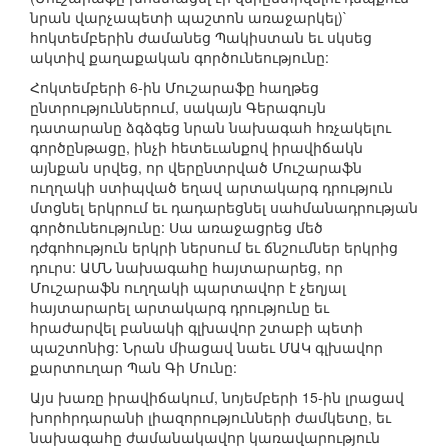
նրան վարչապետի պաշտոն առաջարկել)`
հոկտեմբերին ժամանեց Պակիստան եւ սկսեց
ակտիվ քաղաքական գործունեությունը:
Հոկտեմբերի 6-ին Մուշարաֆը հաղթեց
ընտրություններում, սակայն Գերագույն
դատարանը ձգձգեց նրան նախագահ հռչակելու
գործընթացը, ինչի հետեւանքով իրավիճակն
այնքան սրվեց, որ վերընտրված Մուշարաֆն
ուղղակի ստիպված եղավ արտակարգ դրություն
մտցնել երկրում եւ դադարեցնել սահմանադրության
գործունեությունը: Սա առաջացրեց մեծ
դժգոհություն երկրի ներսում եւ ճնշումներ երկրից
դուրս: ԱՄՆ նախագահը հայտարարեց, որ
Մուշարաֆն ուղղակի պարտավոր է չեղյալ
հայտարարել արտակարգ դրությունը եւ
հրաժարվել բանակի գլխավոր շտաբի պետի
պաշտոնից: Նրան միացավ նաեւ ՄԱԿ գլխավոր
քարտուղար Պան Գի Մունը:
Այս խառը իրավիճակում, նոյեմբերի 15-ին լրացավ
խորհրդարանի լիազորությունների ժամկետը, եւ
նախագահը ժամանակավոր կառավարություն