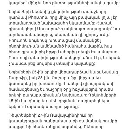
կազմեց` մինչեւ նոր ընտրությունների անցկացումը:
Նոյեմբերի կեսերից ընդդիմության առաջնորդ
դարձավ Բհուտոն, որը մինչ այդ բավական լոյալ էր
տրամադրված նախագահի նկատմամբ: Հստակ
գիտակցելով Մուշարաֆի ակնհայտ թուլացումը` նա
արմատականացրեց սեփական դիրքորոշումը:
Բհուտոն նույնիսկ խոստացավ մասնակցել
ընդդիմության ամենամեծ հանրահավաքին, իսկ
հետո գլխավորել երթը Լահորից դեպի Իսլամաբադ:
Բհուտոյի ակտիվությունն օրեցօր աճում էր, եւ նրան
չխանգարեց նույնիսկ տնային կալանքը:
Նոյեմբերի 25-ին երկիր վերադարձավ նաեւ Նավազ
Շարիֆը, իսկ 28-ին Մուշարաֆը վերջապես
կատարեց իր խոստումը` հանելով զինվորականի
համազգեստը եւ հաջորդ օրը հռչակվելով որպես
երկրի քաղաքացիական նախագահ: Դեկտեմբերի
15-ին նա գնաց եւս մեկ զիջման` դադարեցնելով
երկրում արտակարգ դրությունը:
Դեկտեմբերի 27-ին Ռավալպինդիում իր
կուսակցության հանրահավաքի ժամանակ ռումբի
պայթյունի հետեւանքով սպանվեց Բենազիր