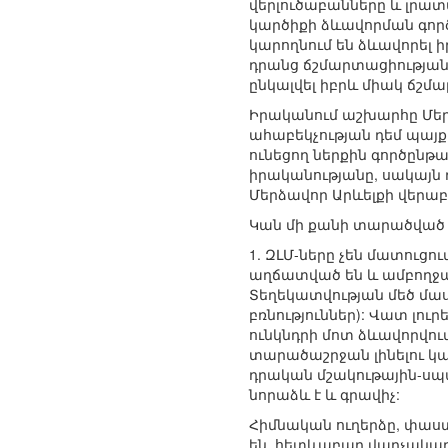
վերլուծաբանները և լրա
կարծիքի ձևավորման գործ
կարողնում են ձևավորել 
դրանց ճշմարտացիության 
ընկալվել իբրև միակ ճշմա
Իրականում աշխարհը Մերձա
ահաբեկչության դեմ պայք
ունեցող ներքին գործընթ
իրականությանը, սակայն 
Մերձավոր Արևելքի վերա
Կան մի քանի տարածված 
1. ԶԼՄ-ները չեն մատուց
աղճատված են և ամբողջա
Տեղեկատվության մեծ մաս
բռնություններ): Վատ լու
ունկնդրի մոտ ձևավորվու
տարածաշրջան լինելու կ
դրական մշակութային-սպ
նորաձև է և գրավիչ:
Հիմնական ուղերձը, փաստ
են, հետևաբար վարչակար