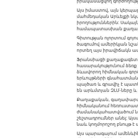
իրականացվող գործողությ
Այս իմաստով, այն կերպա
մահմեդական Արևելքի նկ
իրողություններին: Սակ
համապատասխան քաղաքակ
Գիտության ոլորտում գոյո
ծագումով ամերիկյան նշա
որտեղ այս իրավիճակն ավ
Ֆրանսիացի քաղաքագետ Ի
հասարակությունում ձեռք
ձևավորող հիմնական գործ
երևույթների գնահատման ո
պայծառ և գրավիչ է պատ
են արևմտյան ԶԼՄ-ները և 
Քաղաքական, գաղափարակ
հիմնականում հեռուստատե
ժամանակահատվածում նե
շեշտադրումներ անել: Այ
նաև կողմորոշող բնույթ է
Այս պարագայում ամենևին