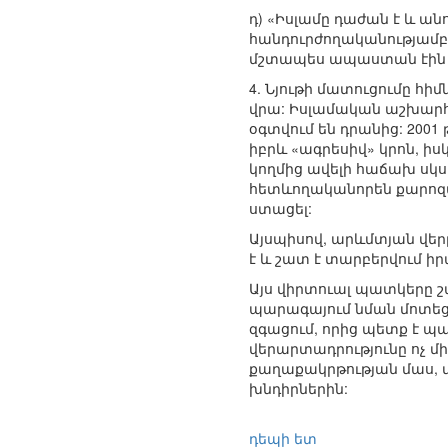
դ) «Իսլամը դաժան է և ան
հանդուրժողականությամբ
մշտապես ապաստան էին գ
4. Նյութի մատուցումը հիմ
վրա: Իսլամական աշխարհ
օգտվում են դրանից: 2001
իբրև «ագրեսիվ» կրոն, ի
կողմից ավելի հաճախ սկս
հետևողականորեն քարոզվ
ստացել:
Այսպիսով, արևմտյան վե
է և շատ է տարբերվում իրա
Այս վիրտուալ պատկերը շ
պարագայում նման մոտեցո
զգացում, որից պետք է պ
վերարտադրությունը ոչ մ
քաղաքակրթության մաս, 
խնդիրներին:
դեպի ետ