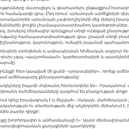
ությունները մատուցելու և գնահատելու ընթացքում հստակ
ն համակարգի վրա: Ընդ որում, արևմտյան արժեքների դեր
տականորեն արևմտյան չափորոշիչների մեջ դնելով իրադար
մաններին լիովին չհամապատաստխանող կատեգորիաներ, լ
ակ, խոսելով Մերձավոր Արևելքում տեղի ունեցած ընտրությո
ւթյանը համապատասխանության վրա, չնայած տեղի բնակչո
 իշխանություն, կայունություն, ուժային բալանսի պահպանու
ատիպերի ստեղծման և ամրապնդման հիմնական աղբյուր են
ն դուրս չգալ «պաշտոնական» կարծրատիպերի և պատկերներ
ալումը:
Արևելքի հետ կապված մի քանի «առասպելներ», որոնք ամե
նգամ ամենապարզ քննադատությանը:
նակիչները իսլամի մոլեռանդ հետևորդներ են»: Իրականում,
ոլեռանդ մահմեդականները կազմում են բնակչության փոքր 
ում կինը իրավազուրկ է և ճնշված»: Սակայն, մահմեդական
ականության ու տնտեսության մեջ անշեղորեն մեծանում է, 
ին բարձր դիրքի:
անքը խորհրդավոր և անհասկանալի է»: Այսօր մերձավորարև
, հարավեվրոպական քաղաքների պատկերից: