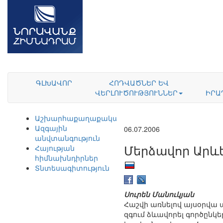
ԳԼԽԱՎՈՐ
ՀՈԴՎԱԾՆԵՐ ԵՎ
ՎԵՐԼՈՒԾՈՒԹՅՈՒՆՆԵՐ
ԻՐԱ
Աշխարհաքաղաքականություն
Ազգային
06.07.2006
անվտանգություն
Մերձավոր Արևե
Հայության
հիմնախնդիրներ
Տնտեսագիտություն
Սուրեն Մանուկյան
Հաշվի առնելով այսօրվա
զգում ձևավորել գործընկ