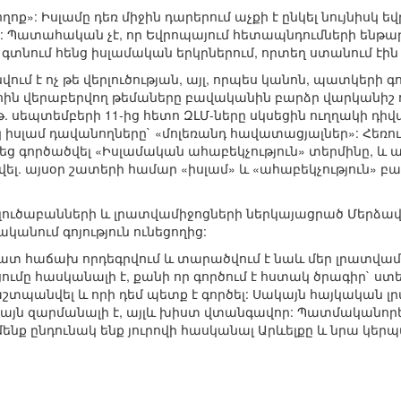
ողոք»: Իսլամը դեռ միջին դարերում աչքի է ընկել նույնիս
: Պատահական չէ, որ Եվրոպայում հետապնդումների ենթար
տնում հենց իսլամական երկրներում, որտեղ ստանում էին
նվում է ոչ թե վերլուծության, այլ, որպես կանոն, պատկերի
ին վերաբերվող թեմաները բավականին բարձր վարկանիշ ու
 թ. սեպտեմբերի 11-ից հետո ԶԼՄ-ները սկսեցին ուղղակի դիվ
սկ իսլամ դավանողները` «մոլեռանդ հավատացյալներ»: Հեռ
եց գործածվել «Իսլամական ահաբեկչություն» տերմինը, և 
ել. այսօր շատերի համար «իսլամ» և «ահաբեկչություն» 
րլուծաբանների և լրատվամիջոցների ներկայացրած Մերձ
կանում գոյություն ունեցողից:
ատ հաճախ որդեգրվում և տարածվում է նաև մեր լրատվամի
ւմը հասկանալի է, քանի որ գործում է հստակ ծրագիր` ստ
աշտպանվել և որի դեմ պետք է գործել: Սակայն հայկական 
իայն զարմանալի է, այլև խիստ վտանգավոր: Պատմականորե
մենք ընդունակ ենք յուրովի հասկանալ Արևելքը և նրա կ