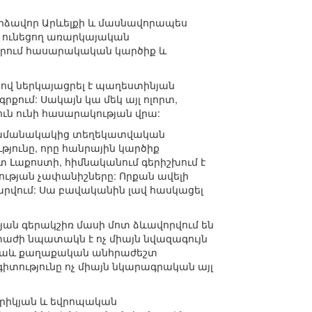
Մերձավոր Արևելքի և մասնավորապես
 ունեցող առարկայական
որում հասարակական կարծիք և
րպով ներկայացրել է պաղեստինյան
ում: Սակայն կա մեկ այլ ոլորտ,
ուն ունի հասարակության վրա:
ր ժամանակակից տեղեկատվական
յունը, որը հանրային կարծիք
տ Լաքոստի, հիմնականում գերիշխում է
ղության չափանիշները: Որքան ավելի
արվում: Սա բավականին լավ հասկացել
 գերակշիռ մասի մոտ ձևավորվում են
տաժի նպատակն է ոչ միայն նվազագույն
 նաև քաղաքական անհրաժեշտ
իտությունը ոչ միայն նկարագրական այլ
մերիկյան և եվրոպական