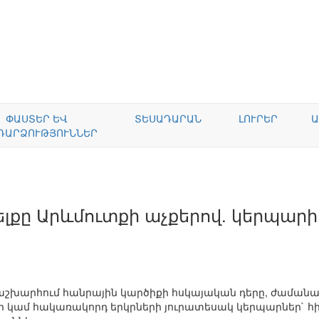
ՓԱՍՏԵՐ ԵՎ
ՏԵՍԱԴԱՐԱՆ
ԼՈՒՐԵՐ
Ա
ԴԱՐՁՈՒԹՅՈՒՆՆԵՐ
լքը Արևմուտքի աչքերով. կերպարի
 աշխարհում հանրային կարծիքի հսկայական դերը, ժաման
եր կամ հակառակորդ երկրների յուրատեսակ կերպարներ` հի