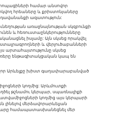
կ եվրոպացիների համար անսովոր
կվող հրեաները և քրիստոնյաները
 դավանանքի ազատություն:
 գունեղության առաջնայնության սկզբունքի
նեն և հեռուստաընկերությունները
ականացնել իսլամը: Այն սկսեց որակվել
ուստալրագրողների և վերլուծաբանների
այս արտահայտությունը սկսեց
բառերը ենթագիտակցական կապ են
ավոր Արևելքը խիստ գաղափարաբանված
ջոցների կողմից: Արևմուտքի
եղծել թշնամու կերպար, սպառնալիքի
լրատվամիջոցների կողմից այս կերպարի
ն լինելով մերձավորարևելյան
երպարը համապատասխանեցնել մեր