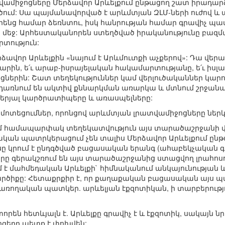
տվամիջոցները Մերձավոր Արևելքում ընթացող շատ իրադար
ում: Սա պայմանավորված է արևմտյան ԶԼՄ-ների ուժով և
իրենց համար ձեռնտու, իսկ հանրության համար գրավիչ պ
մեջ: Արհեստականորեն ստեղծված իրականությունը բազմաթ
րտություն:
վոր Արևելքին «նայում է Արևմուտքի աչքերով»: Դա վերաբ
արին, ե՛ւ արաբ-իսրայելական հակամարտությանը, ե՛ւ իսլ
ացներին: Շատ տեղեկություններ կամ վերլուծականներ կա
դառնում են ակտիվ քննարկման առարկա և մտնում շրջանառ
բերյալ կարծրատիպերը և առասպելները:
մոտեցումներ, որոնցով արևմտյան լրատվամիջոցները ներկ
ում համապարփակ տեղեկատվություն այս տարածաշրջանի վե
կան պատրկերացում չեն տալիս Մերձավոր Արևելքում ընթա
ը կրում է ընդգծված բացասական երանգ (ահաբեկչական գոր
րերը գերակշռում են այս տարածաշրջանից ստացվող լրահոսո
մ է մահմեդական Արևելքի` հիմնականում անկայունության
արծիքը: Հետաքրքիր է, որ քաղաքական բացասական այս 
առողական պատկեր. արևելյան էքզոտիկան, ի տարբերությ
որեն հետևյալն է. Արևելքը գրավիչ է և էքզոտիկ, սակայն
գերը պետք է փոխվեն: