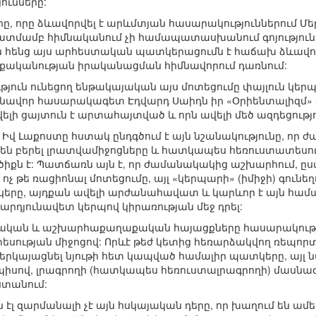
ունները:
րը, որը ձևավորվել է արևմտյան հասարակություններում 
ատմամբ հիմնականում չի համապատասխանում գոյություն
այն հենց այս արհեստական պատկերացումն է հաճախ ձևավ
անության իրականացման հիմնավորում դառնում:
ւթյուն ունեցող ենթակայական այս մոտեցումը փայլուն կե
նավոր հասարակագետ Էդվարդ Սաիդն իր «Օրիենտալիզմ» գրք
ելի ցայտուն է արտահայտված և որն ավելի մեծ ազդեցությ
վ Լաքոստը հստակ ընդգծում է այն նշանակությունը, ո
 են բերել լրատվամիջոցները և հատկապես հեռուստատեսութ
իքն է: Պատճառն այն է, որ ժամանակակից աշխարհում, ըս
չ թե ռացիոնալ մոտեցումը, այլ «կերպարի» (իմիջի) գունե
կերը, այդքան ավելի արժանահավատ և կարևոր է այն համ
արդյունավետ կերպով կիրառության մեջ դրել:
ան և աշխարհաքաղաքական հայացքները հասարակության
սության միջոցով: Որևէ թեժ կետից հեռարձակվող ռեպոր
րկայացնել նյութի հետ կապված համալիր պատկերը, այլ
սպիսով, լրագրողի (հատկապես հեռուստալրագրողի) մասնագ
 ստանում:
 էլ զարմանալի չէ այն հսկայական դերը, որ խաղում են ա