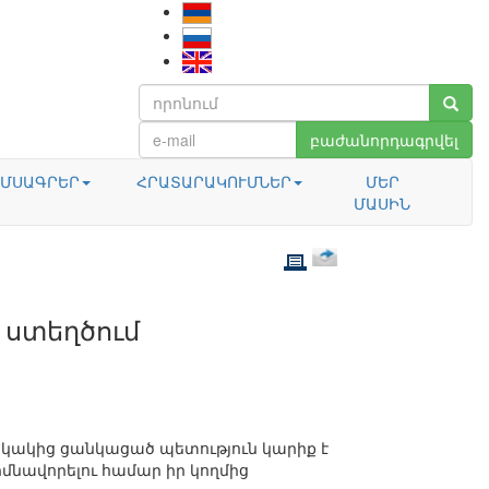
բաժանորդագրվել
ՄՍԱԳՐԵՐ
ՀՐԱՏԱՐԱԿՈՒՄՆԵՐ
ՄԵՐ
ՄԱՍԻՆ
 ստեղծում
ակակից ցանկացած պետություն կարիք է
մնավորելու համար իր կողմից