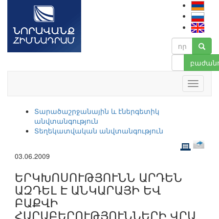
բաժանո
Տարածաշրջանային և էներգետիկ
անվտանգություն
Տեղեկատվական անվտանգություն
03.06.2009
ԵՐԿԽՈՍՈՒԹՅՈՒՆՆ ԱՐԴԵՆ
ԱԶԴԵԼ Է ԱՆԿԱՐԱՅԻ ԵՎ
ԲԱՔՎԻ
ՀԱՐԱԲԵՐՈՒԹՅՈՒՆՆԵՐԻ ՎՐԱ