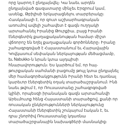
որը կարող է ընդլայնվել։ Կա նաեւ արդեն
ընդլայնված գազատարը մինչեւ Էրզրում կամ,
ասենք, Թբիլիսի երկարացնելու տարբերակը։
Հասկանալի է, որ զուտ աշխարհագրական
առումով ավելի շահավետ է գազն ուղղակի
արտահանել Իրանից Թուրքիա, բայց Իրանի
էներգետիկ քաղաքականության համար միշտ
վճռորոշ են եղել քաղաքական գործոնները։ Իրանը
շահագրգռված է Հայաստանում եւ Հարավային
Կովկասում սեփական ներկայության մեծացմամբ,
եւ Nabukko-ն նրան կտա այդպիսի
հնարավորություն։ Ես կարծում եմ, որ հայ-
թուրքական սահմանի բացումը թույլ կտա ընդլայնել
մեր համագործակցությունն Իրանի հետ եւ դառնալ
կարեւոր էներգետիկ օղակ տարածաշրջանում։ Ինձ
նաեւ թվում է, որ Ռուսաստանը շահագրգռված
կլինի, որպեսզի իրանական գազն արտահանվի
Արեւմուտք հենց Հայաստանի տարածքով, քանի որ
ռուսական ընկերությունների ներկայությունը
Հայաստանի էներգետիկ շուկայում էական է, եւ
դրա շնորհիվ Ռուսաստանը կդառնա
տարածաշրջանային նախագծերի մասնակից։