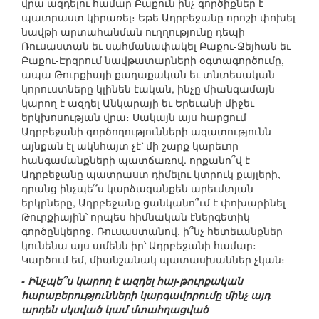
վրա ազդելու համար Բաքուն ինչ գործիքներ է
պատրաստ կիրառել։ Եթե Ադրբեջանը որոշի փոխել
նավթի արտահանման ուղղությունը դեպի
Ռուսաստան եւ սահմանափակել Բաքու-Ջեյհան եւ
Բաքու-Էրզրում նավթատարների օգտագործումը,
ապա Թուրքիայի քաղաքական եւ տնտեսական
կորուստները կլինեն էական, ինչը միանգամայն
կարող է ազդել Անկարայի եւ Երեւանի միջեւ
երկխոսության վրա։ Սակայն այս հարցում
Ադրբեջանի գործողությունների ազատությունն
այնքան էլ ակնհայտ չէ՝ մի շարք կարեւոր
հանգամանքների պատճառով. որքանո՞վ է
Ադրբեջանը պատրաստ դիմելու կտրուկ քայլերի,
դրանց ինչպե՞ս կարձագանքեն արեւմտյան
երկրները, Ադրբեջանը ցանկանո՞ւմ է փոխարինել
Թուրքիային՝ որպես հիմնական էներգետիկ
գործընկերոջ, Ռուսաստանով, ի՞նչ հետեւանքներ
կունենա այս ամենն իր՝ Ադրբեջանի համար։
Կարծում եմ, միանշանակ պատասխաններ չկան։
- Ինչպե՞ս կարող է ազդել հայ-թուրքական
հարաբերությունների կարգավորումը մինչ այդ
արդեն սկսված կամ մտահղացված