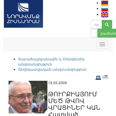
բաժանո
Տարածաշրջանային և էներգետիկ
անվտանգություն
Տեղեկատվական անվտանգություն
19.03.2009
ԹՈՒՐՔԻԱՅՈՒՄ
ՄԵԾ ԹՎՈՎ
ՎՐԱՑԻՆԵՐ ԿԱՆ
Հատված