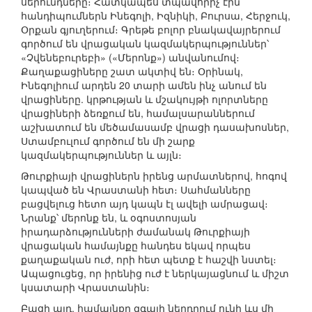
սերունդները։ Հատկապես տպավորիչ էին
հանդիպումներն Ինեգոլի, Իզնիկի, Բուրսա, Հերջուկ,
Օրքան գյուղերում։ Գրեթե բոլոր բնակավայրերում
գործում են վրացական կազմակերպություններ՝
«Չվենեբուրեբի» («Մերոնք») անվանումով։
Քաղաքացիները շատ ակտիվ են։ Օրինակ,
Ինեգոլիում արդեն 20 տարի ամեն ինչ անում են
վրացիները. կրթության և մշակույթի ոլորտները
վրացիների ձեռքում են, համալսարաններում
աշխատում են մեծամասամբ վրացի դասախոսներ,
Ստամբուլում գործում են մի շարք
կազմակերպություններ և այլն։
Թուրքիայի վրացիներն իրենց արմատներով, հոգով
կապված են Վրաստանի հետ։ Սահմանները
բացվելուց հետո այդ կապն էլ ավելի ամրացավ։
Նրանք՝ մերոնք են, և օգոստոսյան
իրադարձությունների ժամանակ Թուրքիայի
վրացական համայնքը հանդես եկավ որպես
քաղաքական ուժ, որի հետ պետք է հաշվի նստել։
Ապացուցեց, որ իրենից ուժ է ներկայացնում և միշտ
կսատարի Վրաստանին։
Բացի այդ, համայնքը զգալի ներդրում ունի ևս մի