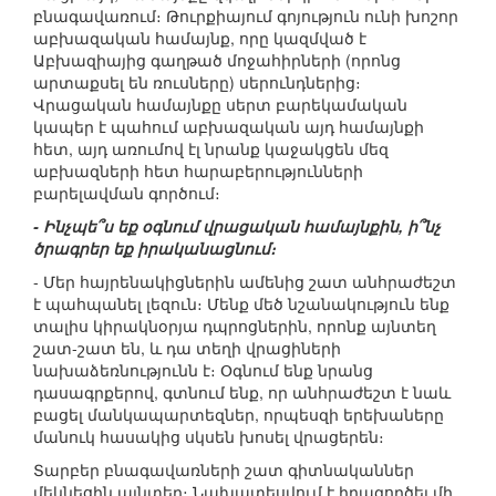
բնագավառում։ Թուրքիայում գոյություն ունի խոշոր
աբխազական համայնք, որը կազմված է
Աբխազիայից գաղթած մոջահիրների (որոնց
արտաքսել են ռուսները) սերունդներից։
Վրացական համայնքը սերտ բարեկամական
կապեր է պահում աբխազական այդ համայնքի
հետ, այդ առումով էլ նրանք կաջակցեն մեզ
աբխազների հետ հարաբերությունների
բարելավման գործում։
- Ինչպե՞ս եք օգնում վրացական համայնքին, ի՞նչ
ծրագրեր եք իրականացնում։
- Մեր հայրենակիցներին ամենից շատ անհրաժեշտ
է պահպանել լեզուն։ Մենք մեծ նշանակություն ենք
տալիս կիրակնօրյա դպրոցներին, որոնք այնտեղ
շատ-շատ են, և դա տեղի վրացիների
նախաձեռնությունն է։ Օգնում ենք նրանց
դասագրքերով, գտնում ենք, որ անհրաժեշտ է նաև
բացել մանկապարտեզներ, որպեսզի երեխաները
մանուկ հասակից սկսեն խոսել վրացերեն։
Տարբեր բնագավառների շատ գիտնականներ
մեկնեցին այնտեղ։ Նախատեսվում է իրագործել մի