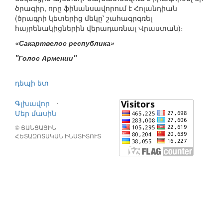
ծրագիր, որը ֆինանսավորում է Հոլանդիան
(ծրագրի կետերից մեկը՝ շահագրգռել
հայրենակիցներին վերադառնալ Վրաստան)։
«Сакартвелос республика»
"Голос Армении"
դեպի ետ
Գլխավոր
⋅
Մեր մասին
© ՑԱՆՑԱՅԻՆ
ՀԵՏԱԶՈՏԱԿԱՆ ԻՆՍՏԻՏՈՒՏ