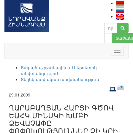
բաժանո
Տարածաշրջանային և էներգետիկ
անվտանգություն
Տեղեկատվական անվտանգություն
29.01.2009
ՂԱՐԱԲԱՂՅԱՆ ՀԱՐՑԻ ԳԾՈՎ
ԵԱՀԿ ՄԻՆՍԿԻ ԽՄԲԻ
ՁԵՎԱՉԱՓԸ
ՓՈՓՈԽՈՒԹՅՈՒՆՆԵՐ ՉԻ ԿՐԻ