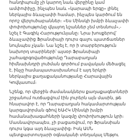
հանդիպումը չի կարող նաև վերջինը կամ
ամփոփիչը, ինչպես նաև «կարապի երգը» լինել
ներկայիս ձևաչափի համար, ինչպես կարծում են
որոշ վերլուծաբաններ։ «Ես Մինսկի խմբի ձևաչափի
փոփոխությունը վկայող նշաններ չեմ տեսնում»,-
նշել է Գագիկ Հարությունյանը։ Նրա խոսքերով՝
ձևաչափից Ֆրանսիայի դուրս գալու պատճառներ
նույնպես չկան։ Նա նշել է, որ ի տարբերություն
նախորդ տարիների՝ այսօր Ֆրանսիայի
շահագրգռվածությունը Ղարաբաղյան
հիմնախնդրի լուծման գործում բավական մեծացել
է, ինչը համապատասխանում է այդ երկրի
ներկայիս քաղաքականությանը Հարավային
Կովկասում։
Նշենք, որ վերջին ժամանակներս քաղաքագետների
շրջանում ուռճացվում էին լուրերն այն մասին, թե
հնարավոր է, որ Ղարաբաղյան հակամարտության
կարգավորման գծով ԵԱՀԿ Մինսկի խմբի
համանախագահների կազմը փոփոխություն կրի։
Մասնավորապես, չի բացառվում, որ Ֆրանսիան
դուրս կգա այդ ձևաչափից։ Իսկ ԱՄՆ
պետքարտուղարի օգնականի տեղակալ Մեթյու