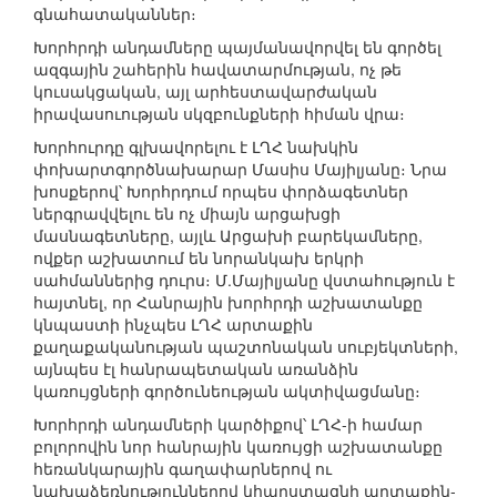
գնահատականներ։
Խորհրդի անդամները պայմանավորվել են գործել
ազգային շահերին հավատարմության, ոչ թե
կուսակցական, այլ արհեստավարժական
իրավասուության սկզբունքների հիման վրա։
Խորհուրդը գլխավորելու է ԼՂՀ նախկին
փոխարտգործնախարար Մասիս Մայիլյանը։ Նրա
խոսքերով՝ Խորհրդում որպես փորձագետներ
ներգրավվելու են ոչ միայն արցախցի
մասնագետները, այլև Արցախի բարեկամները,
ովքեր աշխատում են նորանկախ երկրի
սահմաններից դուրս։ Մ.Մայիլյանը վստահություն է
հայտնել, որ Հանրային խորհրդի աշխատանքը
կնպաստի ինչպես ԼՂՀ արտաքին
քաղաքականության պաշտոնական սուբյեկտների,
այնպես էլ հանրապետական առանձին
կառույցների գործունեության ակտիվացմանը։
Խորհրդի անդամների կարծիքով՝ ԼՂՀ-ի համար
բոլորովին նոր հանրային կառույցի աշխատանքը
հեռանկարային գաղափարներով ու
նախաձեռնություններով կհարստացնի արտաքին-