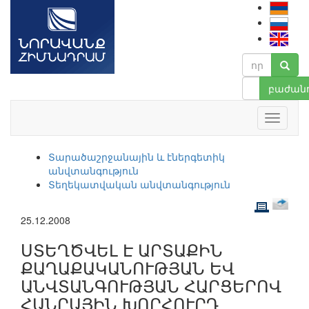
բաժանո
Տարածաշրջանային և էներգետիկ
անվտանգություն
Տեղեկատվական անվտանգություն
25.12.2008
ՍՏԵՂԾՎԵԼ Է ԱՐՏԱՔԻՆ
ՔԱՂԱՔԱԿԱՆՈՒԹՅԱՆ ԵՎ
ԱՆՎՏԱՆԳՈՒԹՅԱՆ ՀԱՐՑԵՐՈՎ
ՀԱՆՐԱՅԻՆ ԽՈՐՀՈՒՐԴ