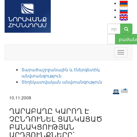
բաժանո
Տարածաշրջանային և էներգետիկ
անվտանգություն
Տեղեկատվական անվտանգություն
10.11.2008
ՂԱՐԱԲԱՂԸ ԿԱՐՈՂ Է
ՉԸՆԴՈՒՆԵԼ ՑԱՆԿԱՑԱԾ
ԲԱՆԱԿՑՈՒԹՅԱՆ
ԱՐԴՅՈՒՆՔՆԵՐԸ՝