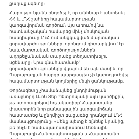
քաղաքագետը։
Հարությունյանն ընդգծել է, որ անհնար է անտեսել
ՀՀ և ԼՂՀ շահերը հակամարտության
կարգավորման գործում։ Այս առումով նա
հատկանշական համարեց մինչ մոսկովյան
հանդիպումը ԼՂՀ-ում անցկացված մարտական
զորավարժությունները, որոնցում դիտարկվում էր
նաև մարտական գործողություններն
ադրբեջանական տարածք տեղափոխելու
սցենարը։ Նրա գնահատմամբ՝
զորավարժությունները վկայում են այն մասին, որ
Ղարաբաղյան հարցը պարզապես չի կարող լուծվել
հակամարտության կողմերից մեկի ցանկությամբ։
Փորձագետը չհամաձայնեց ընդդիմության
առաջնորդ Լևոն Տեր-Պետրոսյանի այն կարծիքին,
թե ստորագրելով հռչակագիրը՝ Հայաստանը
փաստորեն նոր բանակցային կարգավիճակ
հաստատեց և ընդմիշտ բացառեց դրանցում ԼՂՀ
մասնակցությունը։ «Մենք պետք է ելնենք նրանից,
թե ինչն է համապատասխանում Լեռնային
Ղարաբաղի Հանրապետության և Հայաստանի