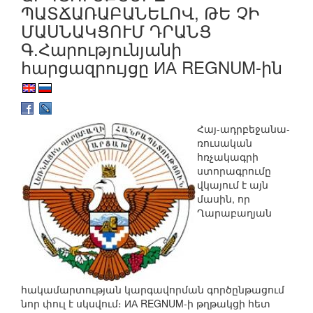
ՊԱՏՃԱՌԱԲԱՆԵԼՈՎ, ԹԵ ՉԻ
ՄԱՍՆԱԿՑՈՒՄ ԴՐԱՆՑ
Գ.Հարությունյանի
հարցազրույցը ИА REGNUM-ին
Հայ-ադրբեջանա-
ռուսական
հռչակագրի
ստորագրումը
վկայում է այն
մասին, որ
Ղարաբաղյան
հակամարտության կարգավորման գործընթացում
նոր փուլ է սկսվում։ ИА REGNUM-ի թղթակցի հետ