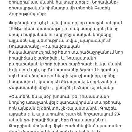
զրույցում այս մասին հայտարարել է «Նորավանք»
գիտակրթական հիմնադրամի տնօրեն Գագիկ
Հարությունյանը։
Փորձագետը նշել է այն փաստը, որ առաջին անգամ
1994թ. հետո փաստաթղթի տակ ստորագրել են ոչ
միայն հայկական ու ադրբեջանական կողմերը,
այլև մեկ այլ պետություն, տվյալ պարագայում՝
Ռուսաստանը։ «Հարավօսական
հակամարտությունից հետո տարածաշրջանում նոր
իրավիճակ է ստեղծվել, և Ռուսաստանի
քաղաքական կշիռը խիստ բարձրացել է։ Այս մասին
է վկայում այն, որ Ռուսաստանը ձգտում է դառնալ
այն համաձայնությունների երաշխավորը, որոնք,
հնարավոր է, կարող են ձևավորվել Ադրբեջանի և
Հայաստանի միջև»,- ընդգծել է Հարությունյանը։
«Շատերն են այսօր խոսում, թե Ռուսաստանի
կողմից առաջարկվել է կարգավորման տարբերակ,
որն այնքան էլ ձեռնտու չէ Հայաստանին։ Գուցեև
այդպես է, և այս առումով շատ են հիշատակում 20-
ական թթ. իրավիճակը, երբ Ռուսաստանն ու
Թուրքիան միմյանց միջև բաժանեցին Հայաստանը։
Համեմատությունն այնքան էլ տեղին չէ։ Ի