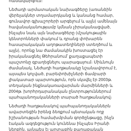
համակարգում։
Նեժադի արմատական նախագծերը (առանձին
վերելակներ տղամարդկանց և կանանց համար,
գունավոր գլխաշորերի արգելում և այլն) ամենայն
հավանականությամբ կմնան չիրականացված,
ինչպես նաև այն նախագծերը (մշակութային
կենտրոնների փակում և դրանց փոխարեն
հասարակական աղոթատեղիների ստեղծում և
այլն), որոնք նա ժամանակին խոստացել էր
իրականացնել Թեհրանում՝ քաղաքապետի
պաշտոնը զբաղեցնելու պարագայում։ Միևնույն
ժամանակ, Նեժադի հաղթանակը նշանավորում է,
այսպես կոչված, բարեփոխիչների ճամբարի
լիակատար պարտություն, որն սկսվել էր 2003թ.
տեղական ինքնակառավարման մարմինների և
2004թ. խորհրդարանական ընտրություններում
պահպանողականների տարած հաղթանակով։
Նեժադի հաղթանակով պահպանողականներն
ավարտեցին իրենց ձեռքում պետական ողջ
իշխանության համախմբման գործընթացը, ինչն
էական ազդեցություն կունենա ինչպես Իրանի
ներքին, այնպես էլ արտաքին քաղաքական