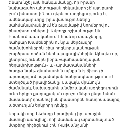
է նախ նշել այն հանգամանքը, որ Իրանի
նախագահը պետության ղեկավարը չէ՝ այդ բառի
բուն իմաստով։ Նրա դերն ու ազդեցությունը և,
ամենակարևորը՝ իրավասությունները
սահմանափակվում են բազմաթիվ նորմերով ու
ինստիտուտներով։ Ամբողջ իշխանությունն
Իրանում պատկանում է հոգևոր առաջնորդ,
ռահբար Խամենեիին ու նրա մերձավոր
համախոհներին՝ շիա հոգևորականության
բարձրաստիճան ներկայացուցիչներին։ Այնպես որ,
ընտրություններն իբրև «պահպանողական
հեղափոխություն» և «արմատականների
հաղթանակ» գնահատելն այնքան էլ ճիշտ չի
արտացոլում իսլամական հանրապետությունում
ստեղծված իրավիճակը։ Սակայն, միևնույն
ժամանակ, նախագահն անմիջական ազդեցություն
ունի երկրի քաղաքական որոշումների ընդունման
ժամանակ՝ դրանով իսկ փաստորեն հանդիսանալով
պետության երկրորդ դեմքը։
Կիրակի օրը Նեժադը հրավիրեց իր առաջին
մամուլի ասուլիսը, որի ժամանակ արտահայտած
մտքերը հիշեցնում էին Ռաֆսանջանի