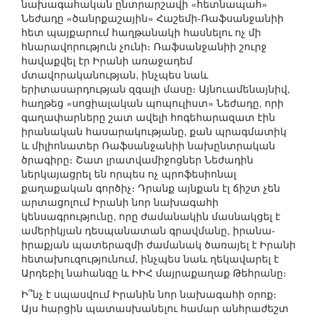
նախագահական ընտրարշավի «հետնապահ»
Նեժադը «ծանրքաշային» Հաշեմի-Ռաֆսանջանիի
հետ պայքարում հաղթանակի հասնելու ոչ մի
հնարավորություն չունի։ Ռաֆսանջանիի շուրջ
հավաքվել էր Իրանի առաջադեմ
մտավորականության, ինչպես նաև
երիտասարդության զգալի մասը։ Այնուամենայնիվ,
հաղթեց «սոցիալական պոպուլիստ» Նեժադը, որի
գաղափարները շատ ավելի հոգեհարազատ էին
իրանական հասարակությանը, քան պրագմատիկ
և միլիոնատեր Ռաֆսանջանիի նախընտրական
ծրագիրը։ Շատ լրատվամիջոցներ Նեժադին
ներկայացրել են որպես ոչ պրոֆեսիոնալ
քաղաքական գործիչ։ Դրանք այնքան էլ ճիշտ չեն
արտացոլում Իրանի նոր նախագահի
կենսագրությունը, որը ժամանակին մասնակցել է
ամերիկյան դեսպանատան գրավմանը, իրանա-
իրաքյան պատերազմի ժամանակ ծառայել է Իրանի
հետախուզությունում, ինչպես նաև ղեկավարել է
Արդեբիլ նահանգը և ԻԻՀ մայրաքաղաք Թեհրանը։
Ի՞նչ է սպասվում Իրանին նոր նախագահի օրոք։
Այս հարցին պատասխանելու համար անհրաժեշտ