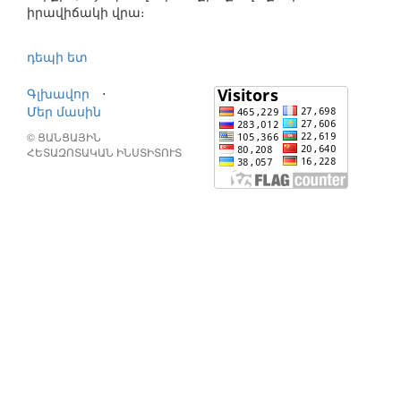
իրավիճակի վրա։
դեպի ետ
Գլխավոր
⋅
Մեր մասին
© ՑԱՆՑԱՅԻՆ
ՀԵՏԱԶՈՏԱԿԱՆ ԻՆՍՏԻՏՈՒՏ