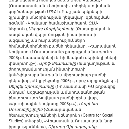
(Ռուսաստանյան «Նովոստի» տեղեկատվական
գործակալության ԱՊՀ և Բալթյան երկրների
գլխավոր տնօրինության ղեկավար, զեկուցման
թեման՝ «Կովկասը համաշխարհային ԶԼՄ-
ներում»),
Սերգեյ Մարկեդոնովը
(Քաղաքական և
ռազմական վերլուծության ինստիտուտի
ազգամիջյան հարաբերությունների
հիմնախնդիրների բաժնի ղեկավար, «Հարավային
Կովկասում Ռուսաստանի քաղաքականությունը
2006թ. նպատակների և հիմնական գերխնդիրների
փնտրտուք»),
Արիֆ Յունուսովը
(Խաղաղության և
ժողովրդավարության ինստիտուտի
կոնֆլիկտաբանության և միգրացիայի բաժնի
ղեկավար, «Ադրբեջանը 2006թ., որոշ արդյունքներ»),
Սերգեյ Արուտյունովը
(Ռուսաստանի ԳԱ թղթակից-
անդամ, Ազգագրության և մարդաբանության
ինստիտուտի Կովկասի բաժնի ղեկավար,
«Հյուսիսային Կովկասը 2006թ.»),
Մարինա
Մուսխելիշվիլին
(Հասարակական
հետազոտությունների կենտրոնի (Centre for Social
Studies) տնօրեն, «Վրաստան և Ռուսաստան. նոր
իրողություններ»),
Ռիչարդ Գիրագոսյանը