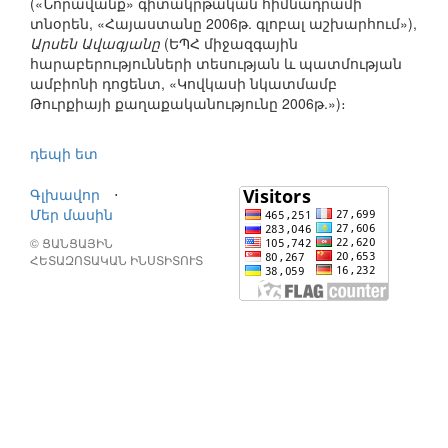
(«Նորավանք» գիտակրթական հիմնադրամի
տնօրեն, «Հայաստանը 2006թ. գլոբալ աշխարհում»),
Արսեն Ավագյանը
(ԵՊՀ միջազգային
հարաբերությունների տեսության և պատմության
ամբիոնի դոցենտ, «Կովկասի նկատմամբ
Թուրքիայի քաղաքականությունը 2006թ.»)։
դեպի ետ
Գլխավոր
⋅
Մեր մասին
© ՑԱՆՑԱՅԻՆ
ՀԵՏԱԶՈՏԱԿԱՆ ԻՆՍՏԻՏՈՒՏ