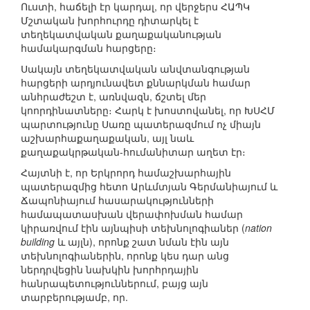
Ուստի, հաճելի էր կարդալ, որ վերջերս ՀԱՊԿ
Մշտական խորհուրդը դիտարկել է
տեղեկատվական քաղաքականության
համակարգման հարցերը։
Սակայն տեղեկատվական անվտանգության
հարցերի արդյունավետ քննարկման համար
անհրաժեշտ է, առնվազն, ճշտել մեր
կոորդինատները։ Հարկ է խոստովանել, որ ԽՍՀՄ
պարտությունը Սառը պատերազմում ոչ միայն
աշխարհաքաղաքական, այլ նաև
քաղաքակրթական-հումանիտար աղետ էր։
Հայտնի է, որ Երկրորդ համաշխարհային
պատերազմից հետո Արևմտյան Գերմանիայում և
Ճապոնիայում հասարակությունների
համապատասխան վերափոխման համար
կիրառվում էին այնպիսի տեխնոլոգիաներ (
nation
building
և այլն), որոնք շատ նման էին այն
տեխնոլոգիաներին, որոնք կես դար անց
ներդրվեցին նախկին խորհրդային
հանրապետություններում, բայց այն
տարբերությամբ, որ.