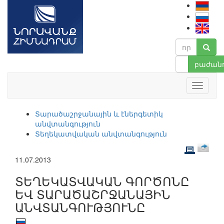
բաժանո
Տարածաշրջանային և էներգետիկ
անվտանգություն
Տեղեկատվական անվտանգություն
11.07.2013
ՏԵՂԵԿԱՏՎԱԿԱՆ ԳՈՐԾՈՆԸ
ԵՎ ՏԱՐԱԾԱՇՐՋԱՆԱՅԻՆ
ԱՆՎՏԱՆԳՈՒԹՅՈՒՆԸ