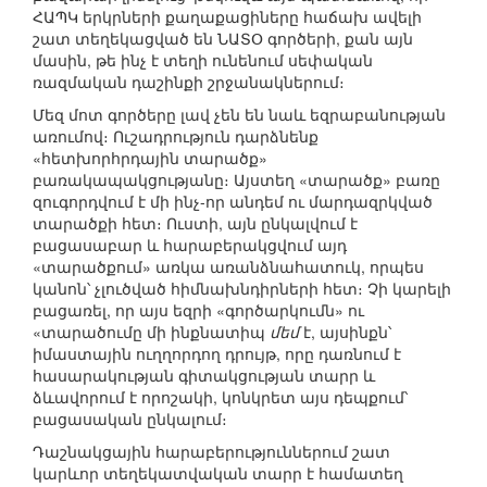
ՀԱՊԿ երկրների քաղաքացիները հաճախ ավելի
շատ տեղեկացված են ՆԱՏՕ գործերի, քան այն
մասին, թե ինչ է տեղի ունենում սեփական
ռազմական դաշինքի շրջանակներում։
Մեզ մոտ գործերը լավ չեն են նաև եզրաբանության
առումով։ Ուշադրություն դարձնենք
«հետխորհրդային տարածք»
բառակապակցությանը։ Այստեղ «տարածք» բառը
զուգորդվում է մի ինչ-որ անդեմ ու մարդազրկված
տարածքի հետ։ Ուստի, այն ընկալվում է
բացասաբար և հարաբերակցվում այդ
«տարածքում» առկա առանձնահատուկ, որպես
կանոն՝ չլուծված հիմնախնդիրների հետ։ Չի կարելի
բացառել, որ այս եզրի «գործարկումն» ու
«տարածումը մի ինքնատիպ
մեմ
է, այսինքն՝
իմաստային ուղղորդող դրույթ, որը դառնում է
հասարակության գիտակցության տարր և
ձևավորում է որոշակի, կոնկրետ այս դեպքում՝
բացասական ընկալում։
Դաշնակցային հարաբերություններում շատ
կարևոր տեղեկատվական տարր է համատեղ