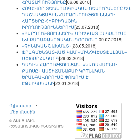
ՀՐԱՏԱՊՈՒԹՅՈՒՆԸ
[06.08.2018]
ՀՈԳԵՎՈՐ-ՏԵԽՆՈԼՈԳԻԱԿԱՆ ՌԵՍՈՒՐՍՆԵՐԸ ԵՎ
ԴԱՇՆԱԿՑԱՅԻՆ ՀԱՐԱԲԵՐՈՒԹՅՈՒՆՆԵՐԻ
ՀԱՐՑԵՐԸ ՀԻԲՐԻԴԱՅԻՆ
ԻՐՈՂՈՒԹՅՈՒՆՆԵՐՈՒՄ
[23.07.2018]
«ԲԱՐԴՈՒԹՅՈՒՆՆԵՐԻ» ԱԴԵԿՎԱՏ ԸՆԿԱԼՈՒՄԸ
ԵՎ ՔԱՂԱՔԱԿՐԹԱԿԱՆ ԳՈՐԾՈՆԸ
[09.07.2018]
«ՉԻՆԱԿԱՆ ՇԱԽՄԱՏ»
[23.05.2018]
ՖՐԱԳՄԵՆՏԱՑՎԱԾ ԿԱՄ «ՄԻՆՉՎԵՍՏՖԱԼՅԱՆ»
ԱՇԽԱՐՀԱԿԱՐԳ
[28.03.2018]
ԳԱԳԻԿ ՀԱՐՈՒԹՅՈՒՆՅԱՆ. «ԿԱՌԱՎԱՐԵԼԻ
ՔԱՈՍԸ» ԱՍՏԻՃԱՆԱԲԱՐ ԿՐՈՆԱԿԱՆ
ԵՐԱՆԳԱՎՈՐՈՒՄԸ ՓՈԽՈՒՄ Է
ԷԹՆԻԿԱԿԱՆԻ
[22.01.2018]
Գլխավոր
⋅
Մեր մասին
© ՑԱՆՑԱՅԻՆ
ՀԵՏԱԶՈՏԱԿԱՆ ԻՆՍՏԻՏՈՒՏ