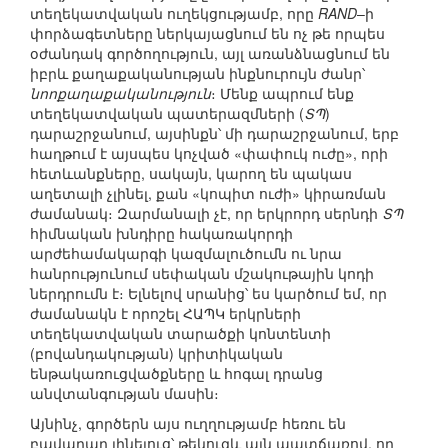
տեղեկատվական ուղեկցությամբ, որը
RAND
–ի
փորձագետները ներկայացնում են ոչ թե որպես
օժանդակ գործողություն, այլ առանձնացնում են
իբրև քաղաքականության ինքնուրույն ժանր՝
նոոքաղաքականություն
։ Մենք ապրում ենք
տեղեկատվական պատերազմների (
ՏՊ
)
դարաշրջանում, այսինքն՝ մի դարաշրջանում, երբ
հաղթում է այսպես կոչված «փափուկ ուժը», որի
հետևանքները, սակայն, կարող են պակաս
աղետալի չլինել, քան «կոպիտ ուժի» կիրառման
ժամանակ։ Զարմանալի չէ, որ երկրորդ սերնդի
ՏՊ
հիմնական խնդիրը հակառակորդի
արժեհամակարգի կազմալուծումն ու նրա
հանրությունում սեփական մշակութային կոդի
ներդրումն է։ Ելնելով սրանից՝ ես կարծում եմ, որ
ժամանակն է որոշել ՀԱՊԿ երկրների
տեղեկատվական տարածքի կոնտենտի
(բովանդակության) կրիտիկական
ենթակառուցվածքները և հոգալ դրանց
անվտանգության մասին։
Այնինչ, գործերն այս ուղղությամբ հեռու են
բավարար լինելուց՝ թեկուզև այն պատճառով, որ