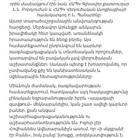
որին մասնակցում էին նաև ՀԱՊԿ Գլխավոր քարտուղար
Ն.Ն. Բորդյուժան և ՀԱՊԿ Վերլուծական Ասոցիացիայի
համակարգող Ի.Ն. Պանարինը։
Այսօր տարածաշրջանային անվտանգության
հարցերը, Մերձավոր Արևելքի անկայուն
իրավիճակի հետ կապված, առանձնակի
հրատապություն են ձեռք բերել։ Այս
համատեքստում ընդունվում են կարևոր
ռազմաքաղաքական և տնտեսական որոշումներ,
կատարվում են բավական լավ վերլուծական
աշխատանքներ։ Սակայն պետք է խոստովանել, որ
չափազանց քիչ են կանխատեսական և
սցենարային հետազոտությունները։
Միևնույն ժամանակ, ռազմավարության
համատեքստում, հատկապես այդ հասկացությունը
չինական եզրաբանությամբ իբրև «ապագայի
զավթում» մեկնաբանելիս, կան շատ ավելի կարևոր
բաներ, քան անգամ
աշխարհաքաղաքականությունն ու
աշխարհատնտեսությունն են։ Իզուր չէր
Հովհաննես Ավետարանիչն ասում, որ «ի սկզբանէ
էր Բանն», իսկ բանը՝ խոսքը, տեղեկատվություն է։