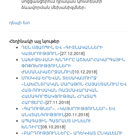
սոցցանցերում դրական կոնտենտի
ձևավորման մեխանիզմներ։
դեպի ետ
Հեղինակի այլ նյութեր
ԴԵՆ ՍՅԱՈՊԻՆ ԵՎ «ԳԻՏՆԱԿԱՆՆԵՐԻ
ԿԱՅՍՐՈՒԹՅՈՒՆ»
[27.12.2018]
ՆԱԽԻՋԵՎԱՆԻ ԽՆԴԻՐԸ ԱՇԽԱՐՀԱԿԱՐԳԱՅԻՆ
ՓՈՓՈԽՈՒԹՅՈՒՆՆԵՐԻ
ԺԱՄԱՆԱԿԱՇՐՋԱՆՈՒՄ
[10.12.2018]
ՄՈՍԿՎԱ-ԵՐԵՎԱՆ ՏԵՍԱԿԱՄՈՒՐՋ՝
«ՆԱԽԸՆՏՐԱԿԱՆ ՄԱՐԱԹՈՆ ՀԱՅԱՍՏԱՆՈՒՄ ԵՎ
ՀԱՅ-ՌՈՒՍԱԿԱՆ ՌԱԶՄԱՎԱՐԱԿԱՆ
ՀԱՄԱԳՈՐԾԱԿՑՈՒԹՅԱՆ ՀՐԱՏԱՊ
ՀԱՐՑԵՐԸ»
[27.11.2018]
«ԳԱՂՈՒԹՆԵՐ», «ԿԱՅՍՐՈՒԹՅՈՒՆՆԵՐ» ԵՎ
ԱՆՎՏԱՆԳՈՒԹՅՈՒՆ
[20.11.2018]
ԱՊԱԳԱՅԻՆ ՊԱՏՐԱՍՏ ԼԻՆԵԼՈՒ
ԽՆԴԻՐԸ
[08.10.2018]
«ԲԱՐԴՈՒԹՅՈՒՆՆԵՐԸ» ԱԴԵԿՎԱՏ ԸՆԿԱԼԵԼՈՒ