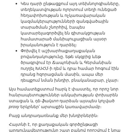
Կես դարի ընթացքում այդ տեխնոլոգիաները,
տեղեկատվության ոլորտում տեղի ունեցած
հեղափոխության և ոչկառավարական
կազմակերպությունների զանգվածային
տարածման շնորհիվ, էապես
կատարելագործվել են գիտակցության
համատարած մանիպուլյացիան այսօր
իրականություն է դարձել։
Փոխվել է աշխարհաքաղաքական
բովանդակությունը. եթե սկզբից ևեթ
ծրագրվում էր Ճապոնիան և Գերմանիան
ուղղել ԽՍՀՄ-ի դեմ և դրա համար հոգում էին
դրանց հզորացման մասին, ապա մեր
դեպքում նման խնդիր, բնականաբար, չկար։
Այս համատեքստում հարկ է փաստել, որ որոշ նոր
հանրապետություններ անկախության փոխարեն
ստացան և
դե-ֆակտո
դարձան այսպես կոչված
proxy
երկրներ՝ արտաքին կառավարմամբ։
Բայց անդրադառնանք մեր խնդիրներին։
Հայտնի է, որ քաղաքական գործընթացի
արդյունավետությունը շատ բանով որոշվում է նրա