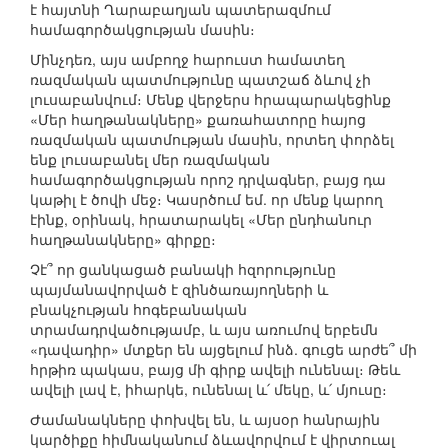
է հայտնի Ղարաբաղյան պատերազմում
համագործակցության մասին։
Մինչդեռ, այս ամբողջ հարուստ համատեղ
ռազմական պատմությունը պատշաճ ձևով չի
լուսաբանվում։ Մենք վերջերս հրապարակեցինք
«Մեր հաղթանակները» քառահատորը հայոց
ռազմական պատմության մասին, որտեղ փորձել
ենք լուսաբանել մեր ռազմական
համագործակցության որոշ դրվագներ, բայց դա
կաթիլ է ծովի մեջ։ Կասրծում եմ. որ մենք կարող
էինք, օրինակ, հրատարակել «Մեր ընդհանուր
հաղթանակները» գիրքը։
Չէ՞ որ ցանկացած բանակի հզորությունը
պայմանավորված է զինծառայողների և
բնակչության հոգեբանական
տրամադրվածությամբ, և այս առումով երբեմն
«դավադիր» մտքեր են այցելում ինձ. գուցե արժե՞ մի
հրթիռ պակաս, բայց մի գիրք ավելի ունենալ։ Թեև
ավելի լավ է, իհարկե, ունենալ և՛ մեկը, և՛ մյուսը։
Ժամանակները փոխվել են, և այսօր հանրային
կարծիքը հիմնականում ձևավորվում է վիրտուալ