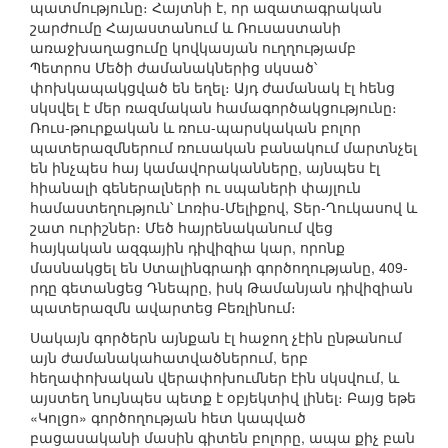
պատմությունը։ Հայտնի է, որ ազատագրական
շարժումը Հայաստանում և Ռուսաստանի
առաջխաղացումը կովկասյան ուղղությամբ
Պետրոս Մեծի ժամանակներից սկսած՝
փոխկապակցված են եղել։ Այդ ժամանակ էլ հենց
սկսվել է մեր ռազմական համագործակցությունը։
Ռուս-թուրքական և ռուս-պարսկական բոլոր
պատերազմներում ռուսական բանակում մարտնչել
են ինչպես հայ կամավորականները, այնպես էլ
հիանալի գեներալների ու սպաների փայլուն
համաստեղություն՝ Լոռիս-Մելիքով, Տեր-Ղուկասով և
շատ ուրիշներ։ Մեծ հայրենականում վեց
հայկական ազգային դիվիզիա կար, որոնք
մասնակցել են Ստալինգրադի գործողությանը, 409-
րդը գետանցեց Դնեպրը, իսկ Թամանյան դիվիզիան
պատերազմն ավարտեց Բեռլինում։
Սակայն գործերն այնքան էլ հաջող չէին ընթանում
այն ժամանակահատվածներում, երբ
հեղափոխական վերափոխումներ էին սկսվում, և
այստեղ նույնպես պետք է օբյեկտիվ լինել։ Բայց եթե
«Կոլցո» գործողության հետ կապված
բացասականի մասին գիտեն բոլորը, ապա քիչ բան