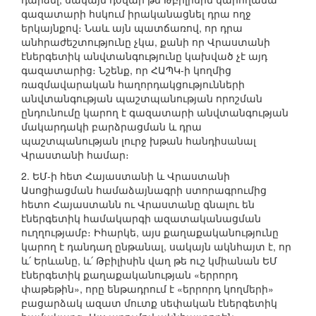
գազատարի հսկում իրականացնել դրա ողջ
երկայնքով։ Նաև այն պատճառով, որ դրա
անհրաժեշտությունը չկա, քանի որ Վրաստանի
էներգետիկ անվտանգությունը կախված չէ այդ
գազատարից։ Նշենք, որ ՀԱՊԿ-ի կողմից
ռազմավարական հաղորդակցությունների
անվտանգության պաշտպանության որոշման
ընդունումը կարող է գազատարի անվտանգության
մակարդակի բարձրացման և դրա
պաշտպանության լուրջ խթան հանդիսանալ
Վրաստանի համար։
2. ԵՄ-ի հետ Հայաստանի և Վրաստանի
Ասոցիացման համաձայնագրի ստորագրումից
հետո Հայաստանն ու Վրաստանը գնալու են
էներգետիկ համակարգի ազատականացման
ուղղությամբ։ Իհարկե, այս քաղաքականությունը
կարող է դանդաղ ընթանալ, սակայն ակնհայտ է, որ
և՛ Երևանը, և՛ Թբիլիսին վաղ թե ուշ կմիանան ԵՄ
էներգետիկ քաղաքականության «երրորդ
փաթեթին», որը ենթադրում է «երրորդ կողմերի»
բացարձակ ազատ մուտք սեփական էներգետիկ