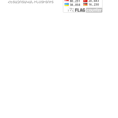
ՀԵՏԱԶՈՏԱԿԱՆ ԻՆՍՏԻՏՈՒՏ