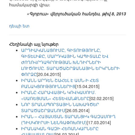
համակարգի վրա։
«Գլոբուս» վերլուծական հանդես, թիվ 8, 2013
դեպի ետ
Հեղինակի այլ նյութեր
ԱՐԴԻԱԿԱՆԱՑՈՒՄԸ, ԳԻՏՈՒԹՅՈՒՆԸ,
ԳԻՏԵԼԻՔԸ, ՄԱՐԴԿԱՅԻՆ ԿԱՊԻՏԱԼԸ ԵՎ
ԺՈՂՈՎՐԴԱԳՐՈՒԹՅԱՆ ԽՆԴԻՐՆԵՐԻ
ԼՈՒԾՈՒՄԸ. ՏԱՐԱԾԱՇՐՋԱՆԱՅԻՆ ԵՐԿՐՆԵՐԻ
ՓՈՐՁԸ
[20.04.2015]
ԻՐԱՆՆ ԱՐԴԵՆ ՇԱՀԵԼ Է ԱՄՆ-Ի ՀԵՏ
ԲԱՆԱԿՑՈՒԹՅՈՒՆՆԵՐԻՑ
[15.04.2015]
ԻՐԱՆԸ ՀԱՐԱՎԱՅԻՆ ԿՈՎԿԱՍՈՒՄ.
«ՍԱՌԵՑՄԱՆ» ՀԵՏԵՎԱՆՔՆԵՐԸ
[02.02.2015]
ՆՈՐ ՏՐԱՆՍՊՈՐՏԱՅԻՆ ՆԱԽԱԳԾԵՐ
ՏԱՐԱԾԱՇՐՋԱՆՈՒՄ
[26.05.2014]
ԻՐԱՆ – ՀԱՅԱՍՏԱՆ ՏԱՐԱՆՑԻԿ ԳԱԶԱՄՈՒՂ
(ԴԻՍԿՈՒՐՍԻ ՆԵՆԳԱՓՈԽՈՒՄ)
[17.03.2014]
ԻՐԱՆԱԿԱՆ ԳԱԶԻ ՀԵՌԱՆԿԱՐՆԵՐԸ
ՀԱՅԱՍՏԱՆՈՒՄ
[06.02.2014]