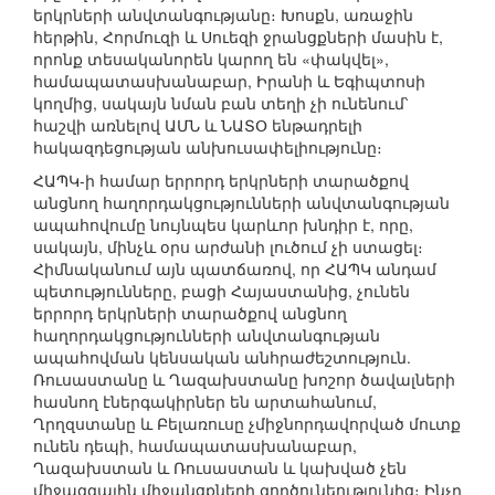
երկրների անվտանգությանը։ Խոսքն, առաջին
հերթին, Հորմուզի և Սուեզի ջրանցքների մասին է,
որոնք տեսականորեն կարող են «փակվել»,
համապատասխանաբար, Իրանի և Եգիպտոսի
կողմից, սակայն նման բան տեղի չի ունենում՝
հաշվի առնելով ԱՄՆ և ՆԱՏՕ ենթադրելի
հակազդեցության անխուսափելիությունը։
ՀԱՊԿ-ի համար երրորդ երկրների տարածքով
անցնող հաղորդակցությունների անվտանգության
ապահովումը նույնպես կարևոր խնդիր է, որը,
սակայն, մինչև օրս արժանի լուծում չի ստացել։
Հիմնականում այն պատճառով, որ ՀԱՊԿ անդամ
պետությունները, բացի Հայաստանից, չունեն
երրորդ երկրների տարածքով անցնող
հաղորդակցությունների անվտանգության
ապահովման կենսական անհրաժեշտություն.
Ռուսաստանը և Ղազախստանը խոշոր ծավալների
հասնող էներգակիրներ են արտահանում,
Ղրղզստանը և Բելառուսը չմիջնորդավորված մուտք
ունեն դեպի, համապատասխանաբար,
Ղազախստան և Ռուսաստան և կախված չեն
միջազգային միջանցքների գործունեությունից։ Ինչը