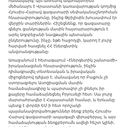
համակարգ։ Այս առումով ակնհայտորեն
մեծանալու է Վրաստանի կառավարության կողմից
Հյուսիս-Հարավ գազատարի սեփականաշնորհման
հնարավորությունը, ինչից Թբիլիսին խուսափում էր
վերջին տարիներին։ Հիշեցնենք, որ գազատարը
գնելու ցանկության մասին հայտարարություն է
արել Ադրբեջանի նավթային պետական
ընկերությունը, ինչը, եթե հաջողվի, կարող է լուրջ
հարված հասցնել ՀՀ էներգետիկ
անվտանգությանը։
Առաջանում է հետագայում «էներգետիկ շանտաժի»
իրականացման հնարավորություն, ինչին
դիմագրավել տնտեսական և իրավական
միջոցներով դժվար է, մանավանդ որ Բաքուն չի
ստորագրելու Ասոցիացման մասին
համաձայնագիրը և պարտավոր չի լինելու իր
քայլերը համաձայնեցնել Բրյուսելի հետ։ Սա լուրջ
մարտահրավեր է Հայաստանի համար, և Երևանը
պետք է փորձի ԵՄ-ի հետ որոշակի
պայմանավորվածություններ ձեռք բերել Հյուսիս-
Հարավ գազատարի ապագայի վերաբերյալ, և այս
համաձայնության ձեռքբերումն ավելի հեշտ կլինի,