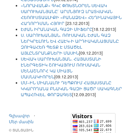
«ՆՈՐԱՎԱՆՔ» ԳԿՀ ՓՈԽՏՆՕՐԵՆ ՍԵՎԱԿ
ՍԱՐՈՒԽԱՆՅԱՆԸ` ԱՐՄՆՅՈՒԶ ԼՐԱՏՎԱԿԱՆ
ՀԵՌՈՒՍՏԱԱԼԻՔԻ «ԲԱՆԱՁԵՎ» ՀԵՂԻՆԱԿԱՅԻՆ
ՀԱՂՈՐԴՄԱՆ ՀՅՈՒՐ
[23.12.2013]
ԷԺԱՆ ԻՐԱՆԱԿԱՆ ԳԱԶԻ ՄԻՖԵՐԸ
[18.12.2013]
Ս. ՍԱՐՈՒԽԱՆՅԱՆ. ՌՈՒՍԱԿԱՆ ԷԺԱՆ ԳԱԶ
ՆԵՐԿՐԵԼՈՒՆ ԵՎ ՀԱԷԿ-Ի ԱՐԴԻԱԿԱՆԱՑՄԱՆԸ
ԶՈՒԳԱՀԵՌ ՊԵՏՔ Է ՄՏԱԾԵԼ
ԱՅԼԸՆՏՐԱՆՔՆԵՐԻ ՄԱՍԻՆ
[09.12.2013]
ՍԵՎԱԿ ՍԱՐՈՒԽԱՆՅԱՆ. ՀԱՅԱՍՏԱՆԻ
ԷՆԵՐԳԵՏԻԿ ՇՈՒԿԱՅՈՒՄ ՌՈՒՍԱԿԱՆ
ՄԵՆԱՇՆՈՐՀ ԿԱ ՄԻԱՅՆ
ՄԱՍՆԱԿԻՈՐԵՆ
[09.12.2013]
ՄՄ–ԻՆ ՄԻԱՆԱԼՈՒ ԴԵՊՔՈՒՄ ՀԱՅԱՍՏԱՆԸ
ԿԿԱՐՈՂԱՆԱ ԲՆԱԿԱՆ ԳԱԶԻ ՑԱԾՐ ՍԱԿԱԳՆԵՐ
ԱՊԱՀՈՎԵԼ. ՓՈՐՁԱԳԵՏ
[12.09.2013]
Գլխավոր
⋅
Մեր մասին
© ՑԱՆՑԱՅԻՆ