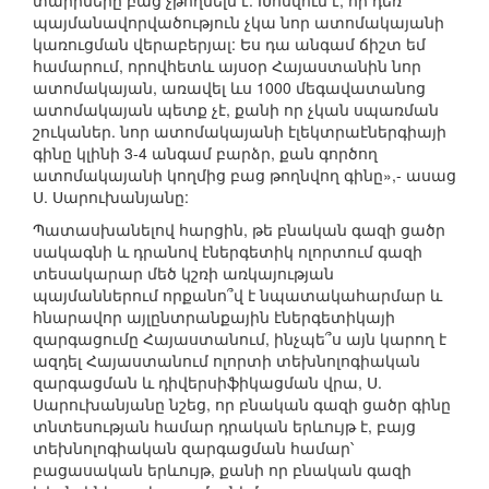
տարիները բաց չթողնելն է: Խոսվում է, որ դեռ
պայմանավորվածություն չկա նոր ատոմակայանի
կառուցման վերաբերյալ: Ես դա անգամ ճիշտ եմ
համարում, որովհետև այսօր Հայաստանին նոր
ատոմակայան, առավել ևս 1000 մեգավատանոց
ատոմակայան պետք չէ, քանի որ չկան սպառման
շուկաներ. նոր ատոմակայանի էլեկտրաէներգիայի
գինը կլինի 3-4 անգամ բարձր, քան գործող
ատոմակայանի կողմից բաց թողնվող գինը»,- ասաց
Ս. Սարուխանյանը:
Պատասխանելով հարցին, թե բնական գազի ցածր
սակագնի և դրանով էներգետիկ ոլորտում գազի
տեսակարար մեծ կշռի առկայության
պայմաններում որքանո՞վ է նպատակահարմար և
հնարավոր այլընտրանքային էներգետիկայի
զարգացումը Հայաստանում, ինչպե՞ս այն կարող է
ազդել Հայաստանում ոլորտի տեխնոլոգիական
զարգացման և դիվերսիֆիկացման վրա, Ս.
Սարուխանյանը նշեց, որ բնական գազի ցածր գինը
տնտեսության համար դրական երևույթ է, բայց
տեխնոլոգիական զարգացման համար՝
բացասական երևույթ, քանի որ բնական գազի