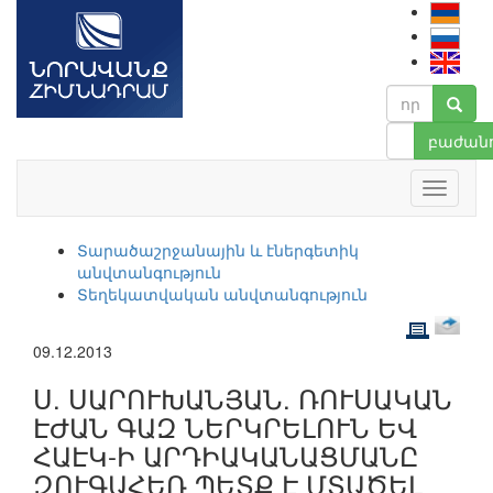
բաժանո
Տարածաշրջանային և էներգետիկ
անվտանգություն
Տեղեկատվական անվտանգություն
09.12.2013
Ս. ՍԱՐՈՒԽԱՆՅԱՆ. ՌՈՒՍԱԿԱՆ
ԷԺԱՆ ԳԱԶ ՆԵՐԿՐԵԼՈՒՆ ԵՎ
ՀԱԷԿ-Ի ԱՐԴԻԱԿԱՆԱՑՄԱՆԸ
ԶՈՒԳԱՀԵՌ ՊԵՏՔ Է ՄՏԱԾԵԼ