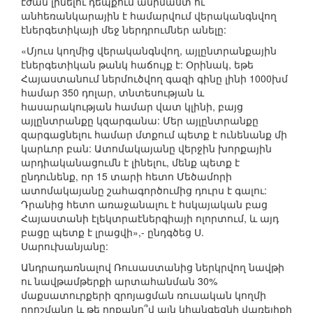
էժան լինելու դեպքում անիմաստ ու
անհեռանկարային է համարվում վերականգնվող
էներգետիկայի մեջ ներդրումներ անելը:
«Մյուս կողմից վերականգնվող, այլընտրանքային
էներգետիկան թանկ հաճույք է: Օրինակ, եթե
Հայաստանում ներմուծվող գազի գինը լինի 1000խմ
համար 350 դոլար, տնտեսության և
հասարակության համար վատ կլինի, բայց
այլընտրանքը կզարգանա: Մեր այլընտրանքը
զարգացնելու համար մտքում պետք է ունենանք մի
կարևոր բան: Ատոմակայանը վերջին խորքային
արդիականացումն է լինելու, մենք պետք է
ընդունենք, որ 15 տարի հետո Մեծամորի
ատոմակայանը շահագործումից դուրս է գալու:
Դրանից հետո առաջանալու է հսկայական բաց
Հայաստանի էլեկտրաէներգիայի ոլորտում, և այդ
բացը պետք է լրացվի»,- ընդգծեց Ս.
Սարուխանյանը:
Անդրադառնալով Ռուսաստանից ներկրվող նավթի
ու նավթամթերքի արտահանման 30%
մաքսատուրքերի զրոյացման ռուսական կողմի
որոշմանը և թե որքանո՞վ այն կհանգեցնի վառելիքի