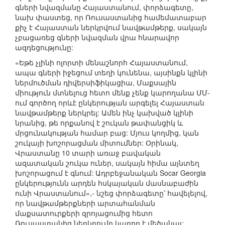
գների նվազմանը Հայաստանում, փորձագետը,
նախ փաստեց, որ Ռուսաստանից համեմատաբար
քիչ է Հայաստան ներկրվում նավթամթերք, սակայն
չբացառեց գների նվազման վրա հնարավոր
ազդեցությունը:
«Եթե չլինի ոլորտի մենաշնորհ Հայաստանում,
ապա գների իջեցում տեղի կունենա, այսինքն կլինի
ներմուծման դիվերսիֆիկացիա, Մաքսային
միություն մտնելուց հետո մենք չենք կարողանա ՄՄ-
ում գործող որևէ ընկերության արգելել Հայաստան
նավթամթերք ներկրել: Ամեն ինչ կախված կլինի
նրանից, թե որքանով է շուկան թափանցիկ և
մրցունակության համար բաց: Մյուս կողմից, կան
շուկայի խոշորացման միտումներ: Օրինակ,
Վրաստանը 10 տարի առաջ բավական
ազատական շուկա ուներ, սակայն հիմա այնտեղ
խոշորացում է գնում: Ադրբեջանական Socar Georgia
ընկերությունն արդեն հսկայական մասնաբաժին
ունի Վրաստանում»,- նշեց փորձագետը՝ հավելելով,
որ նավթամթերքների արտահանման
մաքսատուրքերի զրոյացումից հետո
Ռուսաստանից ներկրումը կարող է մեծանալ: