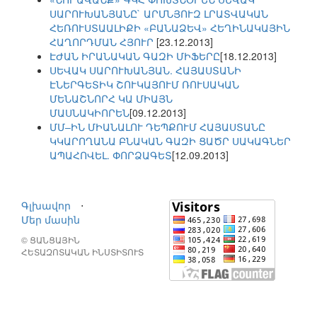
ՍԱՐՈՒԽԱՆՅԱՆԸ` ԱՐՄՆՅՈՒԶ ԼՐԱՏՎԱԿԱՆ
ՀԵՌՈՒՍՏԱԱԼԻՔԻ «ԲԱՆԱՁԵՎ» ՀԵՂԻՆԱԿԱՅԻՆ
ՀԱՂՈՐԴՄԱՆ ՀՅՈՒՐ
[23.12.2013]
ԷԺԱՆ ԻՐԱՆԱԿԱՆ ԳԱԶԻ ՄԻՖԵՐԸ
[18.12.2013]
ՍԵՎԱԿ ՍԱՐՈՒԽԱՆՅԱՆ. ՀԱՅԱՍՏԱՆԻ
ԷՆԵՐԳԵՏԻԿ ՇՈՒԿԱՅՈՒՄ ՌՈՒՍԱԿԱՆ
ՄԵՆԱՇՆՈՐՀ ԿԱ ՄԻԱՅՆ
ՄԱՍՆԱԿԻՈՐԵՆ
[09.12.2013]
ՄՄ–ԻՆ ՄԻԱՆԱԼՈՒ ԴԵՊՔՈՒՄ ՀԱՅԱՍՏԱՆԸ
ԿԿԱՐՈՂԱՆԱ ԲՆԱԿԱՆ ԳԱԶԻ ՑԱԾՐ ՍԱԿԱԳՆԵՐ
ԱՊԱՀՈՎԵԼ. ՓՈՐՁԱԳԵՏ
[12.09.2013]
Գլխավոր
⋅
Մեր մասին
© ՑԱՆՑԱՅԻՆ
ՀԵՏԱԶՈՏԱԿԱՆ ԻՆՍՏԻՏՈՒՏ