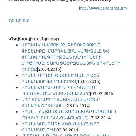
http://www.panorama.am
դեպի ետ
Հեղինակի այլ նյութեր
ԱՐԴԻԱԿԱՆԱՑՈՒՄԸ, ԳԻՏՈՒԹՅՈՒՆԸ,
ԳԻՏԵԼԻՔԸ, ՄԱՐԴԿԱՅԻՆ ԿԱՊԻՏԱԼԸ ԵՎ
ԺՈՂՈՎՐԴԱԳՐՈՒԹՅԱՆ ԽՆԴԻՐՆԵՐԻ
ԼՈՒԾՈՒՄԸ. ՏԱՐԱԾԱՇՐՋԱՆԱՅԻՆ ԵՐԿՐՆԵՐԻ
ՓՈՐՁԸ
[20.04.2015]
ԻՐԱՆՆ ԱՐԴԵՆ ՇԱՀԵԼ Է ԱՄՆ-Ի ՀԵՏ
ԲԱՆԱԿՑՈՒԹՅՈՒՆՆԵՐԻՑ
[15.04.2015]
ԻՐԱՆԸ ՀԱՐԱՎԱՅԻՆ ԿՈՎԿԱՍՈՒՄ.
«ՍԱՌԵՑՄԱՆ» ՀԵՏԵՎԱՆՔՆԵՐԸ
[02.02.2015]
ՆՈՐ ՏՐԱՆՍՊՈՐՏԱՅԻՆ ՆԱԽԱԳԾԵՐ
ՏԱՐԱԾԱՇՐՋԱՆՈՒՄ
[26.05.2014]
ԻՐԱՆ – ՀԱՅԱՍՏԱՆ ՏԱՐԱՆՑԻԿ ԳԱԶԱՄՈՒՂ
(ԴԻՍԿՈՒՐՍԻ ՆԵՆԳԱՓՈԽՈՒՄ)
[17.03.2014]
ԻՐԱՆԱԿԱՆ ԳԱԶԻ ՀԵՌԱՆԿԱՐՆԵՐԸ
ՀԱՅԱՍՏԱՆՈՒՄ
[06.02.2014]
«ՆՈՐԱՎԱՆՔ» ԳԿՀ ՓՈԽՏՆՕՐԵՆ ՍԵՎԱԿ