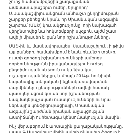
շուրջ համախմբվեցին քաղաքական
ամենատարաշերտ ուժեր, երկրորդ՝
Մ.Սաակաշվիլու անցումն անհաշտ ընդդիմության
շարքեր բերեցին նրան, որ Միասնական ազգային
շարժում (ՄԱՇ) կուսակցությունը, որի նախագահ
վերընտրվեց նա հոկտեմբերի սկզբին, այժմ շատ
ավելի միասեռ է, քան նոր իշխանությունները։
ՄԱՇ-ին և, մասնավորապես, Սաակաշվիլուն, ի թիվս
այլ բաների, համախմբում է նաև ռևանշի տենչը,
ուստի գործող իշխանությունների ամբողջ
գործունեությունն իրականացվելու է ուժեղ
ընդդիմության սևեռուն ու կանխակալ
ուշադրության ներքո, և միայն 2014թ. հունիսին
կայանալիք տեղական ինքնակառավարման
մարմինների ընտրություններն ավելի հստակ
պատկերացում կտան նոր իշխանության
կազմակերպչական ունակությունների ու նրա
ներկայիս կոնֆիգուրացիայի, Միասնական
ազգային շարժման իրական աջակցության
աստիճանի ու հետագա կենսունակության մասին։
Ինչ վերաբերում է արտաքին քաղաքականությանը,
ապա Գ.Մարգվելաշվիլին ավելի ընկալելի ֆիգուր է