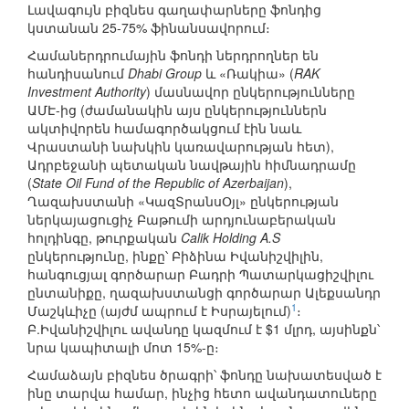
Լավագույն բիզնես գաղափարները ֆոնդից
կստանան 25-75% ֆինանսավորում։
Համաներդրումային ֆոնդի ներդրողներ են
հանդիսանում
Dhabi Group
և «Ռակիա» (
RAK
Investment Authority
) մասնավոր ընկերությունները
ԱՄԷ-ից (ժամանակին այս ընկերություններն
ակտիվորեն համագործակցում էին նաև
Վրաստանի նախկին կառավարության հետ),
Ադրբեջանի պետական նավթային հիմնադրամը
(
State Oil Fund of the Republic of Azerbaijan
),
Ղազախստանի «ԿազՏրանսՕյլ» ընկերության
ներկայացուցիչ Բաթումի արդյունաբերական
հոլդինգը, թուրքական
Calik Holding A.S
ընկերությունը, ինքը՝ Բիձինա Իվանիշվիլին,
հանգուցյալ գործարար Բադրի Պատարկացիշվիլու
ընտանիքը, ղազախստանցի գործարար Ալեքսանդր
1
Մաշկևիչը (այժմ ապրում է Իսրայելում)
։
Բ.Իվանիշվիլու ավանդը կազմում է $1 մլրդ, այսինքն՝
նրա կապիտալի մոտ 15%-ը։
Համաձայն բիզնես ծրագրի՝ ֆոնդը նախատեսված է
ինը տարվա համար, ինչից հետո ավանդատուները