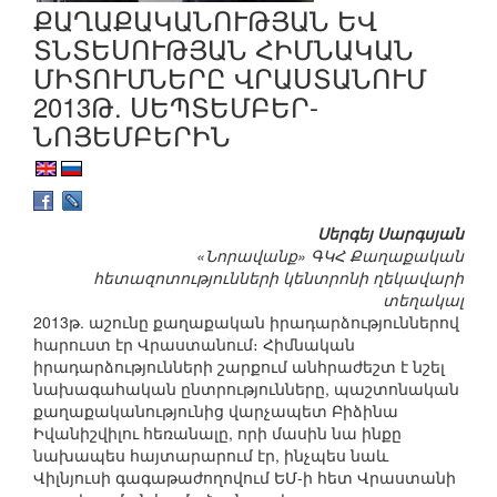
ՔԱՂԱՔԱԿԱՆՈՒԹՅԱՆ ԵՎ
ՏՆՏԵՍՈՒԹՅԱՆ ՀԻՄՆԱԿԱՆ
ՄԻՏՈՒՄՆԵՐԸ ՎՐԱՍՏԱՆՈՒՄ
2013Թ. ՍԵՊՏԵՄԲԵՐ-
ՆՈՅԵՄԲԵՐԻՆ
Սերգեյ Սարգսյան
«Նորավանք» ԳԿՀ Քաղաքական
հետազոտությունների կենտրոնի ղեկավարի
տեղակալ
2013թ. աշունը քաղաքական իրադարձություններով
հարուստ էր Վրաստանում։ Հիմնական
իրադարձությունների շարքում անհրաժեշտ է նշել
նախագահական ընտրությունները, պաշտոնական
քաղաքականությունից վարչապետ Բիձինա
Իվանիշվիլու հեռանալը, որի մասին նա ինքը
նախապես հայտարարում էր, ինչպես նաև
Վիլնյուսի գագաթաժողովում ԵՄ-ի հետ Վրաստանի