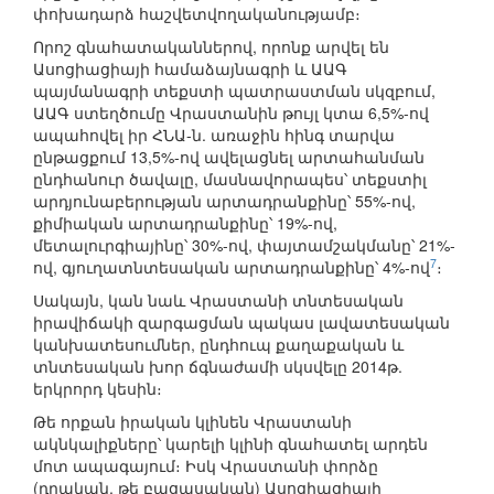
փոխադարձ հաշվետվողականությամբ։
Որոշ գնահատականներով, որոնք արվել են
Ասոցիացիայի համաձայնագրի և ԱԱԳ
պայմանագրի տեքստի պատրաստման սկզբում,
ԱԱԳ ստեղծումը Վրաստանին թույլ կտա 6,5%-ով
ապահովել իր ՀՆԱ-ն. առաջին հինգ տարվա
ընթացքում 13,5%-ով ավելացնել արտահանման
ընդհանուր ծավալը, մասնավորապես՝ տեքստիլ
արդյունաբերության արտադրանքինը՝ 55%-ով,
քիմիական արտադրանքինը՝ 19%-ով,
մետալուրգիայինը՝ 30%-ով, փայտամշակմանը՝ 21%-
7
ով, գյուղատնտեսական արտադրանքինը՝ 4%-ով
։
Սակայն, կան նաև Վրաստանի տնտեսական
իրավիճակի զարգացման պակաս լավատեսական
կանխատեսումներ, ընդհուպ քաղաքական և
տնտեսական խոր ճգնաժամի սկսվելը 2014թ.
երկրորդ կեսին։
Թե որքան իրական կլինեն Վրաստանի
ակնկալիքները՝ կարելի կլինի գնահատել արդեն
մոտ ապագայում։ Իսկ Վրաստանի փորձը
(դրական, թե բացասական) Ասոցիացիայի