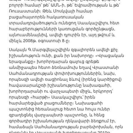
բոլորի համար՝ թե՛ ԱՄՆ-ի, թե՛ Եվրամիության և թե՛
Ռուսաստանի։ Թեև Մոսկվայի համար
բացահայտորեն հակառուսական
տրամադրվածություն ունեցող Սաակաշվիլու հետ
հարաբերությունների կառուցման գործընթացն,
այնուամենայնիվ, ավելի դյուրին էր, այդ թվում և
մինչև 2008թ. օգոստոսի 8-ը։
Սակայն Գ.Մարգվելաշվիլին զգալիորեն ավելի քիչ
իշխանություն ունի, քան իր նախորդը։ «Վրացական
երազանքը» խորհրդարան գալուց գրեթե
անմիջապես հետո ձեռնամուխ եղավ Վրաստանի
Սահմանադրության փոփոխություններին, նախ,
որպեսզի ավելի ռացիոնալ ձևով (իրենց կարծիքով)
հավասարակշռի իշխանությունը նախագահի,
խորհրդարանի ու վարչապետի միջև, երկրորդ՝
որպեսզի «հարթի» Սաակաշվիլու՝ իրեն
հարմարեցված լրացումները։ Նախագահի
պաշտոնից հեռանալուց հետո նա հույս ուներ
զբաղեցնել վարչապետի պաշտոնը, և հենց
գործադիր իշխանության ղեկավարի ձեռքում էր,
համաձայն Սահմանադրության բարեփոխման, որն
ընդունել էր Վրաստանի խորհրդարանը 2010թ.