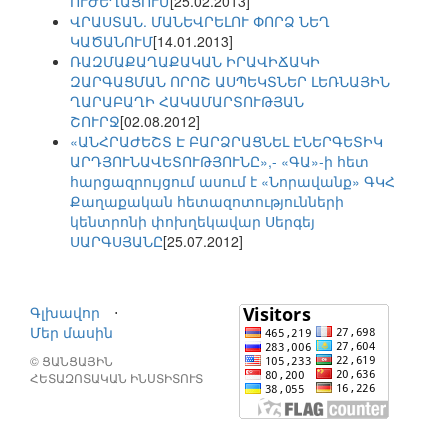
ՈՒԺԵՂԱՑՈՒՄ
[25.02.2013]
ՎՐԱՍՏԱՆ. ՄԱՆԵՎՐԵԼՈՒ ՓՈՐՁ ՆԵՂ
ԿԱԾԱՆՈՒՄ
[14.01.2013]
ՌԱԶՄԱՔԱՂԱՔԱԿԱՆ ԻՐԱՎԻՃԱԿԻ
ԶԱՐԳԱՑՄԱՆ ՈՐՈՇ ԱՍՊԵԿՏՆԵՐ ԼԵՌՆԱՅԻՆ
ՂԱՐԱԲԱՂԻ ՀԱԿԱՄԱՐՏՈՒԹՅԱՆ
ՇՈՒՐՋ
[02.08.2012]
«ԱՆՀՐԱԺԵՇՏ Է ԲԱՐՁՐԱՑՆԵԼ ԷՆԵՐԳԵՏԻԿ
ԱՐԴՅՈՒՆԱՎԵՏՈՒԹՅՈՒՆԸ»,- «ԳԱ»-ի հետ
հարցազրույցում ասում է «Նորավանք» ԳԿՀ
Քաղաքական հետազոտությունների
կենտրոնի փոխղեկավար Սերգեյ
ՍԱՐԳՍՅԱՆԸ
[25.07.2012]
Գլխավոր
⋅
Մեր մասին
© ՑԱՆՑԱՅԻՆ
ՀԵՏԱԶՈՏԱԿԱՆ ԻՆՍՏԻՏՈՒՏ