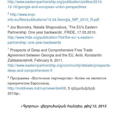
http://www.easternpartnership.org/publication/politics/2010-
12-16/georgia-and-european-union-perspectives
5
http://www.enpi-
info.eu/files/publications/15.04.Georgia_NIP_2010_R.pdf
6
Jos Boonstra, Natalia Shapovalova, 'The EU's Eastern
Partnership: One year backwards', FRIDE, 17.05.2010.
http://www.fride.org/publication/764/the-eu'-s-eastern-
partnership:-one-year-backwards
7
Prospects of Deep and Comprehensive Free Trade
Agreement between Georgia and the EU, Amb. Konstantin
Zaldastanishvili, February 8, 2011.
http://www.easternpartnership.org/community/debate/prospects-
deep-and-comprehensive-fr
8
Программа «Восточное партнерство» более не является
приоритетом Евросоюза,
http://moldnews.md/rus/news/64408
, 5 դեկտեմբերի
2013թ.։
«Գլոբուս» վերլուծական հանդես, թիվ 12, 2013