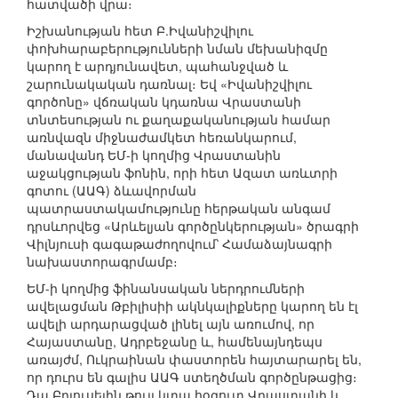
հատվածի վրա։
Իշխանության հետ Բ.Իվանիշվիլու
փոխհարաբերությունների նման մեխանիզմը
կարող է արդյունավետ, պահանջված և
շարունակական դառնալ։ Եվ «Իվանիշվիլու
գործոնը» վճռական կդառնա Վրաստանի
տնտեսության ու քաղաքականության համար
առնվազն միջնաժամկետ հեռանկարում,
մանավանդ ԵՄ-ի կողմից Վրաստանին
աջակցության ֆոնին, որի հետ Ազատ առևտրի
գոտու (ԱԱԳ) ձևավորման
պատրաստակամությունը հերթական անգամ
դրսևորվեց «Արևելյան գործընկերության» ծրագրի
Վիլնյուսի գագաթաժողովում՝ Համաձայնագրի
նախաստորագրմամբ։
ԵՄ-ի կողմից ֆինանսական ներդրումների
ավելացման Թբիլիսիի ակնկալիքները կարող են էլ
ավելի արդարացված լինել այն առումով, որ
Հայաստանը, Ադրբեջանը և, համենայնդեպս
առայժմ, Ուկրաինան փաստորեն հայտարարել են,
որ դուրս են գալիս ԱԱԳ ստեղծման գործընթացից։
Դա Բրյուսելին թույլ կտա հօգուտ Վրաստանի և