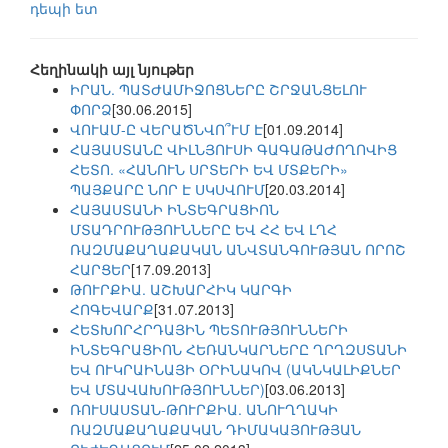
դեպի ետ
Հեղինակի այլ նյութեր
ԻՐԱՆ. ՊԱՏԺԱՄԻՋՈՑՆԵՐԸ ՇՐՋԱՆՑԵԼՈՒ
ՓՈՐՁ
[30.06.2015]
ՎՈՒԱՄ-Ը ՎԵՐԱԾՆՎՈ՞ՒՄ Է
[01.09.2014]
ՀԱՅԱՍՏԱՆԸ ՎԻԼՆՅՈՒՍԻ ԳԱԳԱԹԱԺՈՂՈՎԻՑ
ՀԵՏՈ. «ՀԱՆՈՒՆ ՍՐՏԵՐԻ ԵՎ ՄՏՔԵՐԻ»
ՊԱՅՔԱՐԸ ՆՈՐ Է ՍԿՍՎՈՒՄ
[20.03.2014]
ՀԱՅԱՍՏԱՆԻ ԻՆՏԵԳՐԱՑԻՈՆ
ՄՏԱԴՐՈՒԹՅՈՒՆՆԵՐԸ ԵՎ ՀՀ ԵՎ ԼՂՀ
ՌԱԶՄԱՔԱՂԱՔԱԿԱՆ ԱՆՎՏԱՆԳՈՒԹՅԱՆ ՈՐՈՇ
ՀԱՐՑԵՐ
[17.09.2013]
ԹՈՒՐՔԻԱ. ԱՇԽԱՐՀԻԿ ԿԱՐԳԻ
ՀՈԳԵՎԱՐՔ
[31.07.2013]
ՀԵՏԽՈՐՀՐԴԱՅԻՆ ՊԵՏՈՒԹՅՈՒՆՆԵՐԻ
ԻՆՏԵԳՐԱՑԻՈՆ ՀԵՌԱՆԿԱՐՆԵՐԸ ՂՐՂԶՍՏԱՆԻ
ԵՎ ՈՒԿՐԱԻՆԱՅԻ ՕՐԻՆԱԿՈՎ (ԱԿՆԿԱԼԻՔՆԵՐ
ԵՎ ՄՏԱՎԱԽՈՒԹՅՈՒՆՆԵՐ)
[03.06.2013]
ՌՈՒՍԱՍՏԱՆ-ԹՈՒՐՔԻԱ. ԱՆՈՒՂՂԱԿԻ
ՌԱԶՄԱՔԱՂԱՔԱԿԱՆ ԴԻՄԱԿԱՅՈՒԹՅԱՆ