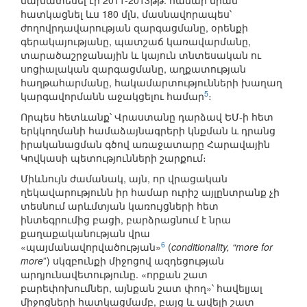
նախատեսել էր 2011-2013թթ. համար նրան
հատկացնել ևս 180 մլն, մասնավորապես՝
ժողովրդավարության զարգացմանը, օրենքի
գերակայությանը, պատշաճ կառավարմանը,
տարածաշրջանային և կայուն տնտեսական ու
սոցիալական զարգացմանը, աղքատության
հաղթահարմանը, հակամարտությունների խաղաղ
5
կարգավորմանն աջակցելու համար
։
Որպես հետևանք՝ Վրաստանը դարձավ ԵՄ-ի հետ
երկկողմանի համաձայնագրերի կնքման և դրանց
իրականացման գծով առաջատարը Հարավային
Կովկասի պետությունների շարքում։
Միևնույն ժամանակ, այն, որ վրացական
ղեկավարությունն իր համար ուրիշ այլընտրանք չի
տեսնում արևմտյան կառույցների հետ
ինտեգրումից բացի, բարձրացնում է նրա
քաղաքականության վրա
6
«պայմանավորվածության»
(
conditionality, “more for
more
”) սկզբունքի միջոցով ազդեցության
արդյունավետությունը. «որքան շատ
բարեփոխումներ, այնքան շատ փող»՝ հավելյալ
միջոցների հատկացմամբ, բայց և ավելի շատ