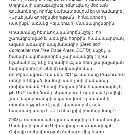
Մոլդովայի վերաբաշխել թեկուզև ոչ մեծ այն
գումարները, որոնք նախատեսվում էր տրամադրել
«Արևելյան գործընկերության» հինգ գործող
(այսինքն՝ առանց Բելառուսի) մասնակիցներին։
Վրաստանը հետևողականորեն նշել է, որ
շահագրգռված է, առաջին հերթին, համապարփակ
ազատ առևտրի պայմանագիր (
Deep and
Comprehensive Free Trade Areas, DCFTA
) կնքել, և
հաճախ ակնհայտորեն չափազանցել է դրա
նշանակությունը Եվրամիության հետ քաղաքական
հարաբերությունների ամրապնդման
գործընթացում։ Այսպես, 2011թ. ամռանը Բաթումում
տեղի ունեցած մամուլի ասուլիսի ժամանակ
փոխխոսնակ Գեորգի Բարամիձեն հայտարարել է,
թե ԱԱԳ ստեղծումը ենթադրում է ոչ միայն էլ ավելի
շատ ներդրումների ներգրավում Վրաստանի
տնտեսությունում, այլև, փաստորեն, այն
3
հավասարազոր է ԵՄ-ի հետ լրիվ ինտեգրմանը
։
2008թ. օգոստոսյան պատերազմից և հատկապես
Մոսկվայի կողմից Աբխազիայի ու Հարավային
Օսիայի անկախության ճանաչումից հետո