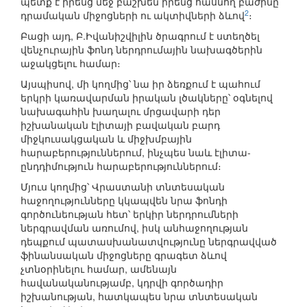
պետք է իրենց մեջ բաշխեն իրենց հասնող բաժինը
2
դրամական միջոցների ու ակտիվների ձևով
։
Բացի այդ, Բ.Իվանիշվիլին ծրագրում է ստեղծել
վենչուրային ֆոնդ ներդրումային նախագծերին
աջակցելու համար։
Այսպիսով, մի կողմից՝ նա իր ձեռքում է պահում
երկրի կառավարման իրական լծակները՝ օգնելով
նախագահին խաղալու մրցավարի դեր
իշխանական էլիտայի բավական բարդ
միջկուսակցական և միջխմբային
հարաբերություններում, ինչպես նաև էլիտա-
ընդդիմություն հարաբերություններում։
Մյուս կողմից՝ Վրաստանի տնտեսական
հաջողությունները կկապվեն նրա ֆոնդի
գործունեության հետ՝ երկիր ներդրումների
ներգրավման առումով, իսկ անհաջողության
դեպքում պատասխանատվությունը ներգրավված
ֆինանսական միջոցները գրագետ ձևով
չտնօրինելու համար, ամենայն
հավանականությամբ, կդրվի գործադիր
իշխանության, հատկապես նրա տնտեսական