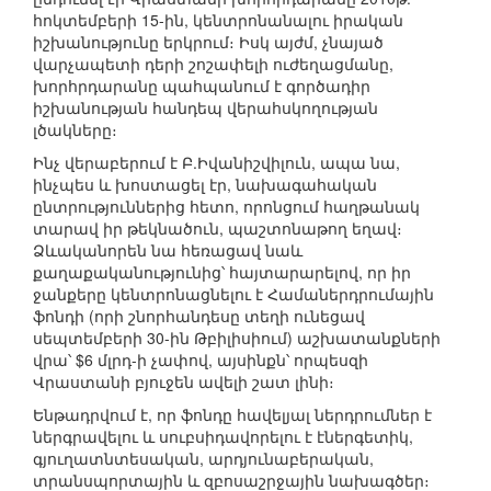
հոկտեմբերի 15-ին, կենտրոնանալու իրական
իշխանությունը երկրում։ Իսկ այժմ, չնայած
վարչապետի դերի շոշափելի ուժեղացմանը,
խորհրդարանը պահպանում է գործադիր
իշխանության հանդեպ վերահսկողության
լծակները։
Ինչ վերաբերում է Բ.Իվանիշվիլուն, ապա նա,
ինչպես և խոստացել էր, նախագահական
ընտրություններից հետո, որոնցում հաղթանակ
տարավ իր թեկնածուն, պաշտոնաթող եղավ։
Ձևականորեն նա հեռացավ նաև
քաղաքականությունից՝ հայտարարելով, որ իր
ջանքերը կենտրոնացնելու է Համաներդրումային
ֆոնդի (որի շնորհանդեսը տեղի ունեցավ
սեպտեմբերի 30-ին Թբիլիսիում) աշխատանքների
վրա՝ $6 մլրդ-ի չափով, այսինքն՝ որպեսզի
Վրաստանի բյուջեն ավելի շատ լինի։
Ենթադրվում է, որ ֆոնդը հավելյալ ներդրումներ է
ներգրավելու և սուբսիդավորելու է էներգետիկ,
գյուղատնտեսական, արդյունաբերական,
տրանսպորտային և զբոսաշրջային նախագծեր։