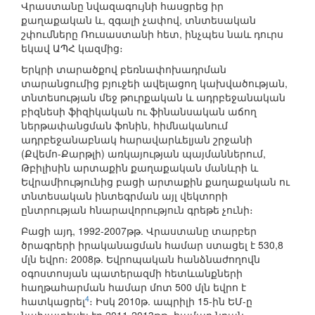
Վրաստանը նվազագույնի հասցրեց իր
քաղաքական և, զգալի չափով, տնտեսական
շփումները Ռուսաստանի հետ, ինչպես նաև դուրս
եկավ ԱՊՀ կազմից։
Երկրի տարածքով բեռնափոխադրման
տարանցումից բյուջեի ավելացող կախվածության,
տնտեսության մեջ թուրքական և ադրբեջանական
բիզնեսի ֆիզիկական ու ֆինանսական աճող
ներթափանցման ֆոնին, հիմնականում
ադրբեջանաբնակ հարավարևելյան շրջանի
(Քվեմո-Քարթլի) առկայության պայմաններում,
Թբիլիսին արտաքին քաղաքական մանևրի և
Եվրամիությունից բացի արտաքին քաղաքական ու
տնտեսական ինտեգրման այլ վեկտորի
ընտրության հնարավորություն գրեթե չունի։
Բացի այդ, 1992-2007թթ. Վրաստանը տարբեր
ծրագրերի իրականացման համար ստացել է 530,8
մլն եվրո։ 2008թ. Եվրոպական հանձնաժողովն
օգոստոսյան պատերազմի հետևանքների
հաղթահարման համար մոտ 500 մլն եվրո է
4
հատկացրել
։ Իսկ 2010թ. ապրիլի 15-ին ԵՄ-ը