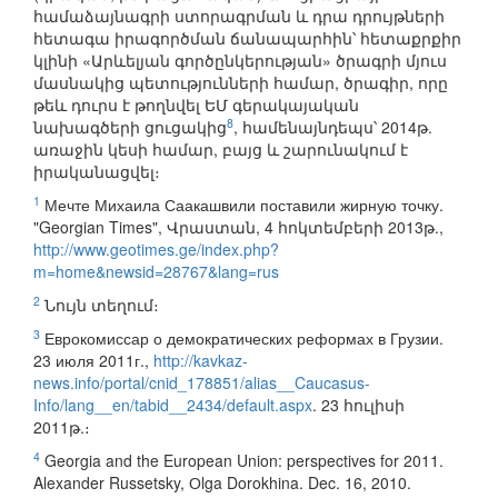
համաձայնագրի ստորագրման և դրա դրույթների
հետագա իրագործման ճանապարհին՝ հետաքրքիր
կլինի «Արևելյան գործընկերության» ծրագրի մյուս
մասնակից պետությունների համար, ծրագիր, որը
թեև դուրս է թողնվել ԵՄ գերակայական
8
նախագծերի ցուցակից
, համենայնդեպս՝ 2014թ.
առաջին կեսի համար, բայց և շարունակում է
իրականացվել։
1
Мечте Михаила Саакашвили поставили жирную точку.
"Georgian Times", Վրաստան, 4 հոկտեմբերի 2013թ.,
http://www.geotimes.ge/index.php?
m=home&newsid=28767&lang=rus
2
Նույն տեղում։
3
Еврокомиссар о демократических реформах в Грузии.
23 июля 2011г.,
http://kavkaz-
news.info/portal/cnid_178851/alias__Caucasus-
Info/lang__en/tabid__2434/default.aspx
. 23 հուլիսի
2011թ.։
4
Georgia and the European Union: perspectives for 2011.
Alexander Russetsky, Оlga Dorokhina. Dec. 16, 2010.