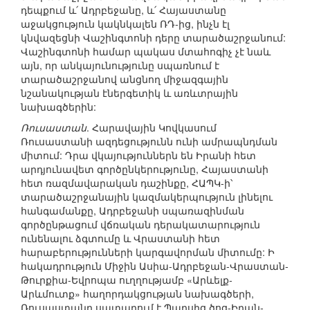
դեպքում և՛ Ադրբեջանը, և՛ Հայաստանը
աջակցություն կակնկալեն ՌԴ-ից, ինչն էլ
կնվազեցնի Վաշինգտոնի դերը տարածաշրջանում:
Վաշինգտոնի համար պակաս մտահոգիչ չէ նաև
այն, որ անկայունությունը սպառնում է
տարածաշրջանով անցնող միջազգային
նշանակության էներգետիկ և առևտրային
նախագծերին:
Ռուսաստան
. Հարավային Կովկասում
Ռուսաստանի ազդեցությունն ունի ամրապնդման
միտում: Դրա վկայություններն են Իրանի հետ
արդյունավետ գործընկերությունը, Հայաստանի
հետ ռազմավարական դաշինքը, ՀԱՊԿ-ի՝
տարածաշրջանային կազմակերպություն լինելու
հանգամանքը, Ադրբեջանի սպառազինման
գործընթացում վճռական դերակատարություն
ունենալու ձգտումը և Վրաստանի հետ
հարաբերությունների կարգավորման միտումը: Ի
հակադրություն Միջին Ասիա-Ադրբեջան-Վրաստան-
Թուրքիա-Եվրոպա ուղղությամբ «Արևելք-
Արևմուտք» հաղորդակցության նախագծերի,
Ռուսաստանը սատարում է Պարսից ծոց-Իրան-