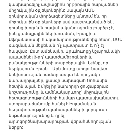
կանխարգելիչ ավիացիոն-հրթիռային հարվածներ
միջուկային օբյեկտներին: Սակայն ԱՄՆ
զինվորական փորձագետները պնդում են, որ
միջուկային օբյեկտները լավ պաշտպանված են,
դրանց խոցման հավանականությունը բարձր չէ,
իսկ ցամաքային ներխուժման, Իրաքի և
Աֆղանստանի հակամարտություններից հետո, ԱՄՆ
ռազմական մեքենան ո՛չ պատրաստ է, ո՛չ էլ
հակված: Ըստ ամենայնի, Արևմուտքը կշարունակի
ապավինել 3-րդ՝ պատժամիջոցների և
բանակցությունների տարբերակին: Նշենք, որ
ներկայումս Իրան – Արևմուտք արդյունավետ
երկխոսության համար առկա են որոշակի
նախադրյալներ, քանզի նախագահ Ռոհանին
հետին պլան է մղել իր նախորդի ցուցաբերած
կոշտությունը, և ամենակարևորը՝ միջուկային
հետազոտությունների համար պատասխանատու
ստորաբաժանումը հանել է Իսլամական
հեղափոխության պահապանների կորպուսի
ենթակայությունից և դրել
արտգործնախարարության վերահսկողության
ներքո: