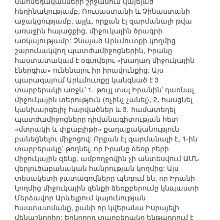
մահմեդականների շրջանում վայելած
հեղինակությամբ, Ռուսաստանի և Չինաստանի
աջակցությամբ, այլև, որքան էլ զարմանալի թվա
առաջին հայացքից, միջուկային ծրագրի
առկայությամբ: Չնայած Արևմուտքի կողմից
շարունակվող պատժամիջոցներին, Իրանը
հաստատակամ է օգտվելու «խաղաղ միջուկային
էներգիա» ունենալու իր իրավունքից: Այս
պարագայում Արևմուտքը կանգնած է 3
տարբերակի առջև՝ 1․ թույլ տալ Իրանին՝ դառնալ
միջուկային տերություն (ոչինչ չանել), 2․ հասցնել
կանխարգելիչ հարվածներ և 3․ համատեղել
պատժամիջոցները դիվանագիտության հետ
«մտրակի և փքաբլիթի» քաղաքականություն
բանեցնելու միջոցով: Որքան էլ զարմանալի է, 1-ին
տարբերակը՝ թողնել, որ Իրանը ձեռք բերի
միջուկային զենք, ամբողջովին չի անտեսվում ԱՄՆ
վերլուծաբանական հանրության կողմից: Այս
տեսակետի ջատագովները պնդում են, որ Իրանի
կողմից միջուկային զենքի ձեռքբերումը կնպաստի
Մերձավոր Արևելքում կայունության
հաստատմանը, քանի որ կվերանա Իսրայելի
մենաշնորհը: Երկրորդ տարբերակը ենթադրում է