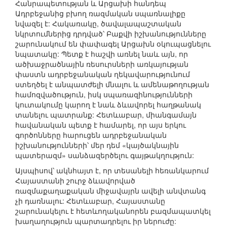
Հանրապետության և Արցախի հանդեպ
Ադրբեջանից բխող ռազմական սպառնալիքը
նվազել է: Հակառակը, ծավալապաշտական
նկրտումներից դրդված՝ Բաքվի իշխանությունները
շարունակում են փափագել Արցախն օկուպացնելու
նպատակը: Պետք է հաշվի առնել նաև այն, որ
ածխաջրածնային ռեսուրսների առկայության
փաստն ադրբեջանական ղեկավարությունում
ստեղծել է անպատժելի մնալու և ամենաթողության
համոզվածություն, իսկ սպառազինությունների
կուտակումը կարող է նաև ձևավորել հաղթանակ
տանելու պատրանք: Հետևաբար, միանգամայն
հավանական պետք է համարել, որ այս երկու
գործոնները հարուցեն ադրբեջանական
իշխանությունների՝ մեր դեմ «կայծակնային
պատերազմ» սանձազերծելու գայթակղություն:
Այսպիսով՝ ակնհայտ է, որ տեսանելի հեռանկարում
Հայաստանի շուրջ ձևավորված
ռազմաքաղաքական միջավայրն ավելի անվտանգ
չի դառնալու: Հետևաբար, Հայաստանը
շարունակելու է հետևողականորեն բազմապատկել
խաղաղություն պարտադրելու իր ներուժը: