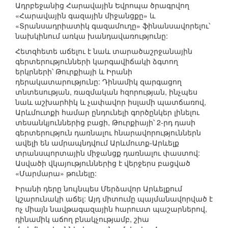
Ադրբեջանից Հարավային Եվրոպա ծրագրվող
«Հարավային գազային միջանցքը» և
«Տրանսադրիատիկ գազամուղը» ֆինանսավորելու՝
նախկինում առկա խանդավառությունը:
Հետզհետե աճելու է նաև տարածաշրջանային
գերտերությունների կարգավիճակի ձգտող
երկրների՝ Թուրքիայի և Իրանի
դերակատարությունը: Դինամիկ զարգացող
տնտեսության, ռազմական հզորության, ինչպես
նաև աշխարհիկ և չափավոր իսլամի պատճառով,
Արևմուտքի համար ընդունելի գործընկեր լինելու
տեսանկյուններից բացի, Թուրքիայի՝ 2-րդ դասի
գերտերություն դառնալու հնարավորություններն
ավելի են ամրապնդվում Արևմուտք-Արևելք
տրանսպորտային միջանցք դառնալու փաստով:
Ասվածի վկայություններից է վերջերս բացված
«Մարմարա» թունելը:
Իրանի դերը նույնպես Մերձավոր Արևելքում
կշարունակի աճել: Այդ միտումը պայմանավորված է
ոչ միայն նավթագազային հարուստ պաշարներով,
դինամիկ աճող բնակչությամբ, շիա