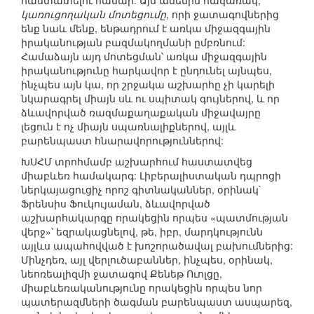
հաստատելու համար: Այս ամենին հակառակ,
կառուցողական մոտեցումը
, որի ջատագովներից
ենք նաև մենք, ենթադրում է առկա միջազգային
իրականության բազմակողմանի ըմբռնում:
Համաձայն այդ մոտեցման՝ առկա միջազգային
իրականությունը հարկավոր է ընդունել այնպես,
ինչպես այն կա, որ շրջակա աշխարհը չի կարելի
նկարագրել միայն սև ու սպիտակ գույներով, և որ
ձևավորված ռազմաքաղաքական միջավայրը
լեցուն է ոչ միայն սպառնալիքներով, այլև
բարենպաստ հնարավորություններով:
ԽՍՀՄ տրոհմամբ աշխարհում հաստատվեց
միաբևեռ համակարգ: Լիբերալիստական դպրոցի
ներկայացուցիչ որոշ գիտնականներ, օրինակ`
Ֆրենսիս Ֆուկույաման, ձևավորված
աշխարհակարգը որակեցին որպես «պատմության
վերջ»՝ եզրակացնելով, թե, իբր, մարդկությունն
այլևս ապահովված է խոշորածավալ բախումներից:
Մինչդեռ, այլ վերլուծաբաններ, ինչպես, օրինակ,
նեոռեալիզմի ջատագով Քենեթ Ուոլցը,
միաբևեռականությունը որակեցին որպես նոր
պատերազմների ծագման բարենպաստ ասպարեզ,