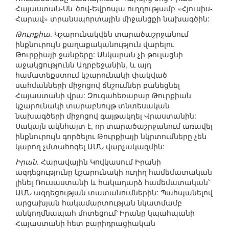
Հայաստան-Սև ծով-Եվրոպա ուղղությամբ «Հյուսիս-
Հարավ» տրանսպորտային միջանցքի նախագծին:
Թուրքիա
. Կշարունակվեն տարածաշրջանում
ինքնուրույն քաղաքականություն վարելու
Թուրքիայի ջանքերը: Անկարան չի թուլացնի
աջակցությունն Ադրբեջանին, և այդ
համատեքստում կշարունակի փակված
սահմանների միջոցով ճնշումներ բանեցնել
Հայաստանի վրա: Զուգահեռաբար Թուրքիան
կշարունակի տարաբնույթ տնտեսական
նախագծերի միջոցով գայթակղել Վրաստանին:
Սակայն ակնհայտ է, որ տարածաշրջանում առավել
ինքնուրույն գործելու Թուրքիայի նկրտումները չեն
կարող չմտահոգել ԱՄՆ վարչակազմին:
Իրան
. Հարավային Կովկասում Իրանի
ազդեցությունը կշարունակի ուղիղ համեմատական
լինել Ռուսաստանի և հակադարձ համեմատական՝
ԱՄՆ ազդեցության տատանումներին: Պահպանելով
արցախյան հակամարտության նկատմամբ
անկողմնապահ մոտեցում՝ Իրանը կպահպանի
Հայաստանի հետ բարիդրացիական