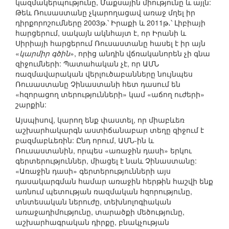
կազմակերպությունը, Մաքսային միությունը և այլն:
Թեև Ռուսաստանը չկարողացավ առաջ մղել իր
դիրքորոշումները 2003թ.՝ Իրաքի և 2011թ․՝ Լիբիայի
հարցերում, սակայն ակնհայտ է, որ Իրանի և
Սիրիայի հարցերում Ռուսաստանը հասել է իր այն
«
կարմիր գծին
», որից անդին վճռականորեն չի գնա
զիջումների: Պատահական չէ, որ ԱՄՆ
ռազմավարական վերլուծաբանները նույնպես
Ռուսաստանը Չինաստանի հետ դասում են
«հզորացող տերությունների» կամ «աճող ուժերի»
շարքին:
Այսպիսով, կարող ենք փաստել, որ միաբևեռ
աշխարհակարգն աստիճանաբար տեղը զիջում է
բազմաբևեռին: Ընդ որում, ԱՄՆ-ին և
Ռուսաստանին, որպես «առաջին դասի» երկու
գերտերություններ, միացել է նաև Չինաստանը:
«Առաջին դասի» գերտերությունների այս
դասակարգման համար առաջին հերթին հաշվի ենք
առնում պետության ռազմական հզորությունը,
տնտեսական ներուժը, տեխնոլոգիական
առաջադիմությունը, տարածքի մեծությունը,
աշխարհագրական դիրքը, բնակչության