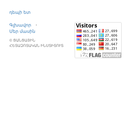
դեպի ետ
Գլխավոր
⋅
Մեր մասին
© ՑԱՆՑԱՅԻՆ
ՀԵՏԱԶՈՏԱԿԱՆ ԻՆՍՏԻՏՈՒՏ