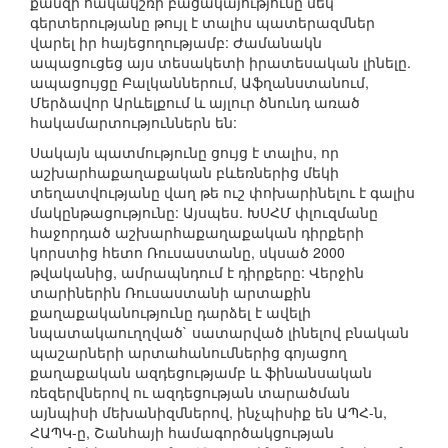
քանզի հակակշռի բացակայությունը մեկ
գերտերությանը թույլ է տալիս պատերազմներ
վարել իր հայեցողությամբ: Ժամանակն
ապացուցեց այս տեսակետի իրատեսական լինելը.
ապացույցը Բալկաններում, Աֆղանստանում,
Մերձավոր Արևելքում և այլուր ծնունդ առած
հակամարտություններն են:
Սակայն պատմությունը ցույց է տալիս, որ
աշխարհաքաղաքական բևեռներից մեկի
տեղատվությանը վաղ թե ուշ փոխարինելու է գալիս
մակընթացությունը: Այսպես. ԽՍՀՄ փլուզմանը
հաջորդած աշխարհաքաղաքական դիրքերի
կորստից հետո Ռուսաստանը, սկսած 2000
թվականից, ամրապնդում է դիրքերը: Վերջին
տարիներին Ռուսաստանի արտաքին
քաղաքականությունը դարձել է ավելի
նպատակաուղղված` սատարված լինելով բնական
պաշարների արտահանումներից գոյացող
քաղաքական ազդեցությամբ և ֆինանսական
ռեզերվներով ու ազդեցության տարածման
այնպիսի մեխանիզմներով, ինչպիսիք են ԱՊՀ-ն,
ՀԱՊԿ-ը, Շանհայի համագործակցության