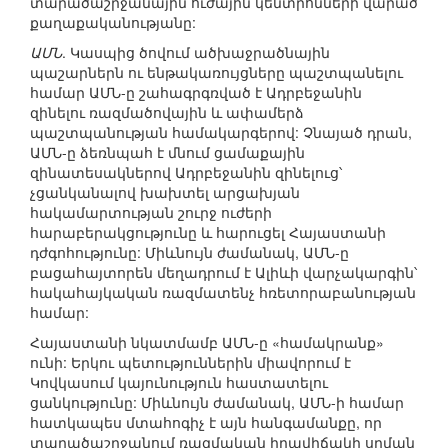
տարածաշրջանային ուժային կենտրոնների վարած
քաղաքականությանը:
ԱՄՆ
. Կասպից ծովում ածխաջրածնային
պաշարներն ու ենթակառույցները պաշտպանելու
համար ԱՄՆ-ը շահագրգռված է Ադրբեջանին
զինելու ռազմածովային և ափամերձ
պաշտպանության համակարգերով: Չնայած դրան,
ԱՄՆ-ը ձեռնպահ է մնում ցամաքային
զինատեսակներով Ադրբեջանին զինելուց՝
չցանկանալով խախտել արցախյան
հակամարտության շուրջ ուժերի
հարաբերակցությունը և հարուցել Հայաստանի
դժգոհությունը: Միևնույն ժամանակ, ԱՄՆ-ը
բացահայտորեն մեղադրում է Ալիևի վարչակարգին՝
հակահայկական ռազմատենչ հռետորաբանության
համար:
Հայաստանի նկատմամբ ԱՄՆ-ը «համակրանք»
ունի: Երկու պետություններին միավորում է
Կովկասում կայունություն հաստատելու
ցանկությունը: Միևնույն ժամանակ, ԱՄՆ-ի համար
հատկապես մտահոգիչ է այն հանգամանքը, որ
տարածաշրջանում ռազմական իրավիճակի սրման