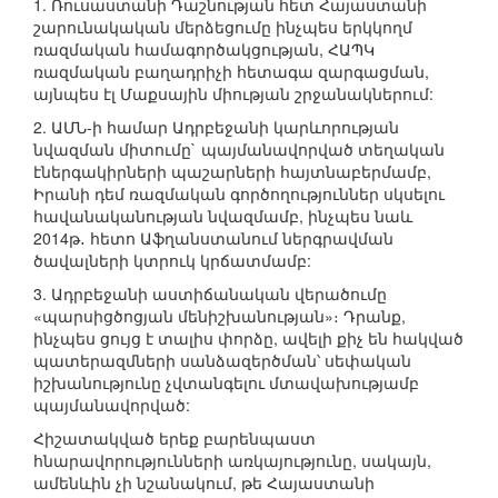
1. Ռուսաստանի Դաշնության հետ Հայաստանի
շարունակական մերձեցումը ինչպես երկկողմ
ռազմական համագործակցության, ՀԱՊԿ
ռազմական բաղադրիչի հետագա զարգացման,
այնպես էլ Մաքսային միության շրջանակներում:
2. ԱՄՆ-ի համար Ադրբեջանի կարևորության
նվազման միտումը` պայմանավորված տեղական
էներգակիրների պաշարների հայտնաբերմամբ,
Իրանի դեմ ռազմական գործողություններ սկսելու
հավանականության նվազմամբ, ինչպես նաև
2014թ․ հետո Աֆղանստանում ներգրավման
ծավալների կտրուկ կրճատմամբ:
3. Ադրբեջանի աստիճանական վերածումը
«պարսիցծոցյան մենիշխանության»։ Դրանք,
ինչպես ցույց է տալիս փորձը, ավելի քիչ են հակված
պատերազմների սանձազերծման՝ սեփական
իշխանությունը չվտանգելու մտավախությամբ
պայմանավորված:
Հիշատակված երեք բարենպաստ
հնարավորությունների առկայությունը, սակայն,
ամենևին չի նշանակում, թե Հայաստանի