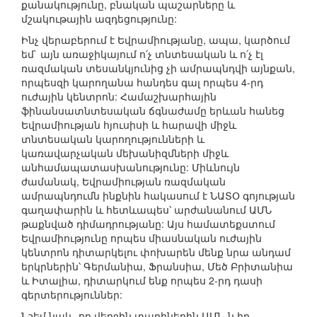
քանակությունը, բնական պաշարները և
մշակութային ազդեցությունը:
Ինչ վերաբերում է Եվրամիությանը, ապա, կարծում
եմ` այն առաջիկայում ո՛չ տնտեսական և ո՛չ էլ
ռազմական տեսանկյունից չի ամրապնդվի այնքան,
որպեսզի կարողանա հանդես գալ որպես 4-րդ
ուժային կենտրոն: Համաշխարհային
ֆինանսատնտեսական ճգնաժամը երևան հանեց
Եվրամիության հյուսիսի և հարավի միջև
տնտեսական կարողությունների և
կառավարչական մեխանիզմների միջև
անհամապատասխանությունը: Միևնույն
ժամանակ, Եվրամիության ռազմական
ամրապնդումն ինքնին հակասում է ՆԱՏՕ գոյության
գաղափարին և հետևապես՝ արժանանում ԱՄՆ
թաքնված դիմադրությանը: Այս համատեքստում
Եվրամիությունը որպես միասնական ուժային
կենտրոն դիտարկելու փոխարեն մենք նրա անդամ
երկրներին՝ Գերմանիա, Ֆրանսիա, Մեծ Բրիտանիա
և Իտալիա, դիտարկում ենք որպես 2-րդ դասի
գերտերություններ:
Նշեմ նաև, որ վերջին տարիներին ԱՄՆ-ն իր