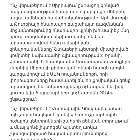
Ինչ վերաբերում է Սիրիայում ընթացող զինված
հակամարտության հնարավոր զարգացումներին,
ապա, ամենայն հավանականությամբ, Արևմուտքի
և Թուրքիայի հնարավոր բացահայտ ռազմական
միջամտությունից հնարավոր կլինի խուսափել: Ընդ
որում, ռազմական ներխուժմանը դեմ են
արտահայտվում հենց ամերիկյան
զինվորականները՝ Շտաբերի պետերի միավորված
կոմիտեի նախագահի գլխավորությամբ: Իրանի,
Չինաստանի և հատկապես Ռուսաստանի ջանքերի
շնորհիվ Սիրիայի քիմիական զենքի հարցն արդեն
կարգավորվում է ՄԱԿ հովանու ներքո, որի
փորձագետները հաստատել են, որ քիմիական զենք
արտադրող ենթակառույցները ոչնչացվել են, իսկ
կուտակված պաշարները կոչնչացվեն 2014թ․
ընթացքում:
Ինչ վերաբերում է Հարավային Կովկասին, ապա
այն շարունակելու է գտնվել համաշխարհային
ուժային կենտրոնների շահերի բեկման տիրույթում
և մնալ կոնֆլիկտոգեն՝ այստեղ առկա
չկարգավորված հակամարտություններով
պայմանավորված: