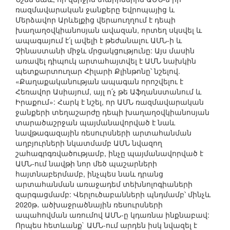
ռազմավարական ջանքերը Եվրոպայից և
Մերձավոր Արևելքից վերաուղղում է դեպի
խաղաղօվկիանոսյան ավազան, որտեղ սկսվել և
ապագայում է՛լ ավելի է թեժանալու ԱՄՆ-ի և
Չինաստանի միջև մրցակցությունը: Այս մասին
առավել դիպուկ արտահայտվել է ԱՄՆ նախկին
պետքարտուղար Հիլարի Քլինթոնը՝ նշելով.
«Քաղաքականության ապագան որոշվելու է
Հեռավոր Ասիայում, այլ ո՛չ թե Աֆղանստանում և
Իրաքում»: Հարկ է նշել, որ ԱՄՆ ռազմավարական
ջանքերի տեղաշարժը դեպի խաղաղօվկիանոսյան
տարածաշրջան պայմանավորված է նաև
նավթագազային ռեսուրսների արտահանման
աղբյուրների նկատմամբ ԱՄՆ նվազող
շահագրգռվածությամբ, ինչը պայմանավորված է
ԱՄՆ-ում նավթի նոր մեծ պաշարների
հայտնաբերմամբ, ինչպես նաև դրանց
արտահանման առաջադեմ տեխնոլոգիաների
զարգացմամբ: Վերլուծաբանների պնդմամբ՝ մինչև
2020թ․ ածխաջրածնային ռեսուրսների
ապահովման առումով ԱՄՆ-ը կդառնա ինքնաբավ:
Որպես հետևանք` ԱՄՆ-ում արդեն իսկ նվազել է