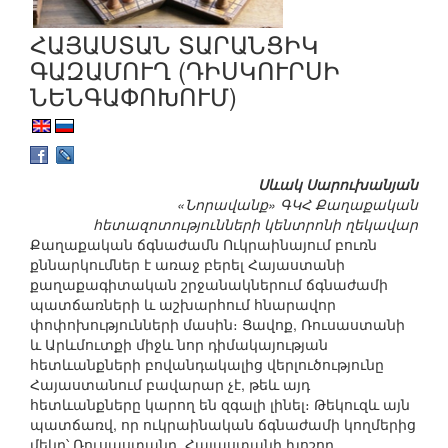
ՀԱՅԱՍՏԱՆ ՏԱՐԱՆՑԻԿ
ԳԱԶԱՄՈՒՂ (ԴԻՍԿՈՒՐՍԻ
ՆԵՆԳԱՓՈԽՈՒՄ)
Սևակ Սարուխանյան
«Նորավանք» ԳԿՀ Քաղաքական
հետազոտությունների կենտրոնի ղեկավար
Քաղաքական ճգնաժամն Ուկրաինայում բուռն
քննարկումներ է առաջ բերել Հայաստանի
քաղաքագիտական շրջանակներում ճգնաժամի
պատճառների և աշխարհում հնարավոր
փոփոխությունների մասին։ Ցավոք, Ռուսաստանի
և Արևմուտքի միջև նոր դիմակայության
հետևանքների բովանդակալից վերլուծությունը
Հայաստանում բավարար չէ, թեև այդ
հետևանքները կարող են զգալի լինել։ Թեկուզև այն
պատճառվ, որ ուկրաինական ճգնաժամի կողմերից
մեկը՝ Ռուսաստանը, Հայաստանի խոշոր