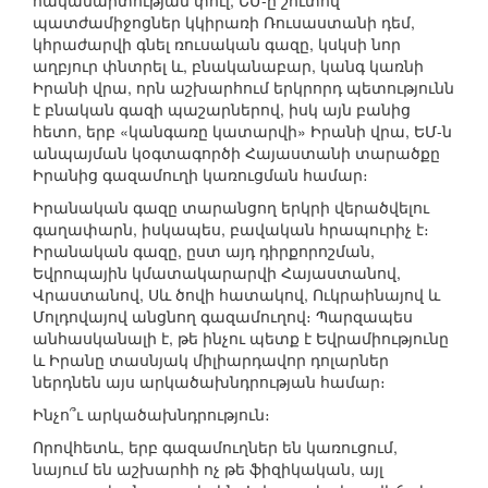
հակամարտության փուլ, ԵՄ-ը շուտով
պատժամիջոցներ կկիրառի Ռուսաստանի դեմ,
կհրաժարվի գնել ռուսական գազը, կսկսի նոր
աղբյուր փնտրել և, բնականաբար, կանգ կառնի
Իրանի վրա, որն աշխարհում երկրորդ պետությունն
է բնական գազի պաշարներով, իսկ այն բանից
հետո, երբ «կանգառը կատարվի» Իրանի վրա, ԵՄ-ն
անպայման կօգտագործի Հայաստանի տարածքը
Իրանից գազամուղի կառուցման համար։
Իրանական գազը տարանցող երկրի վերածվելու
գաղափարն, իսկապես, բավական հրապուրիչ է։
Իրանական գազը, ըստ այդ դիրքորոշման,
Եվրոպային կմատակարարվի Հայաստանով,
Վրաստանով, Սև ծովի հատակով, Ուկրաինայով և
Մոլդովայով անցնող գազամուղով։ Պարզապես
անհասկանալի է, թե ինչու պետք է Եվրամիությունը
և Իրանը տասնյակ միլիարդավոր դոլարներ
ներդնեն այս արկածախնդրության համար։
Ինչո՞ւ արկածախնդրություն։
Որովհետև, երբ գազամուղներ են կառուցում,
նայում են աշխարհի ոչ թե ֆիզիկական, այլ