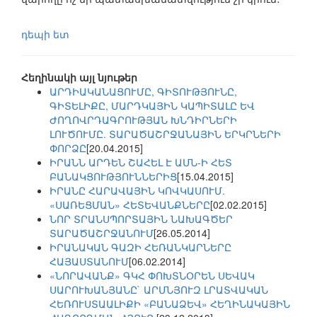
դեպի ետ
Հեղինակի այլ նյութեր
ԱՐԴԻԱԿԱՆԱՑՈՒՄԸ, ԳԻՏՈՒԹՅՈՒՆԸ,
ԳԻՏԵԼԻՔԸ, ՄԱՐԴԿԱՅԻՆ ԿԱՊԻՏԱԼԸ ԵՎ
ԺՈՂՈՎՐԴԱԳՐՈՒԹՅԱՆ ԽՆԴԻՐՆԵՐԻ
ԼՈՒԾՈՒՄԸ. ՏԱՐԱԾԱՇՐՋԱՆԱՅԻՆ ԵՐԿՐՆԵՐԻ
ՓՈՐՁԸ
[20.04.2015]
ԻՐԱՆՆ ԱՐԴԵՆ ՇԱՀԵԼ Է ԱՄՆ-Ի ՀԵՏ
ԲԱՆԱԿՑՈՒԹՅՈՒՆՆԵՐԻՑ
[15.04.2015]
ԻՐԱՆԸ ՀԱՐԱՎԱՅԻՆ ԿՈՎԿԱՍՈՒՄ.
«ՍԱՌԵՑՄԱՆ» ՀԵՏԵՎԱՆՔՆԵՐԸ
[02.02.2015]
ՆՈՐ ՏՐԱՆՍՊՈՐՏԱՅԻՆ ՆԱԽԱԳԾԵՐ
ՏԱՐԱԾԱՇՐՋԱՆՈՒՄ
[26.05.2014]
ԻՐԱՆԱԿԱՆ ԳԱԶԻ ՀԵՌԱՆԿԱՐՆԵՐԸ
ՀԱՅԱՍՏԱՆՈՒՄ
[06.02.2014]
«ՆՈՐԱՎԱՆՔ» ԳԿՀ ՓՈԽՏՆՕՐԵՆ ՍԵՎԱԿ
ՍԱՐՈՒԽԱՆՅԱՆԸ` ԱՐՄՆՅՈՒԶ ԼՐԱՏՎԱԿԱՆ
ՀԵՌՈՒՍՏԱԱԼԻՔԻ «ԲԱՆԱՁԵՎ» ՀԵՂԻՆԱԿԱՅԻՆ