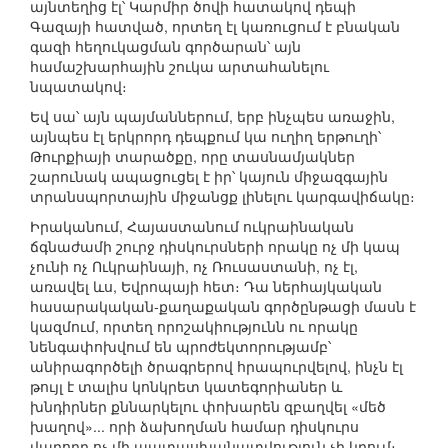
այնտեղից էլ՝ Կարմիր ծովի հատակով դեպի
Գազայի հատված, որտեղ էլ կառուցում է բնական
գազի հեղուկացման գործարան՝ այն
համաշխարհային շուկա արտահանելու
նպատակով։
Եվ սա՝ այն պայմաններում, երբ ինչպես առաջին,
այնպես էլ երկրորդ դեպքում կա ուղիղ երթուղի՝
Թուրքիայի տարածքը, որը տասնամյակներ
շարունակ ապացուցել է իր՝ կայուն միջազգային
տրանսպորտային միջանցք լինելու կարգավիճակը։
Իրականում, Հայաստանում ուկրաինական
ճգնաժամի շուրջ դիսկուրսների որակը ոչ մի կապ
չունի ոչ Ուկրաինայի, ոչ Ռուսաստանի, ոչ էլ,
առավել ևս, Եվրոպայի հետ։ Դա ներհայկական
հասարակական-քաղաքական գործընթացի մասն է
կազմում, որտեղ որոշակիությունն ու որակը
նենգափոխվում են պրոժեկտորությամբ՝
անիրագործելի ծրագրերով հրապուրվելով, ինչն էլ
թույլ է տալիս կոնկրետ կատեգորիաներ և
խնդիրներ քննարկելու փոխարեն զբաղվել «մեծ
խաղով»... որի ձախողման համար դիսկուրս
վարողը ոչ մի պատասխանատվություն չի կրում։