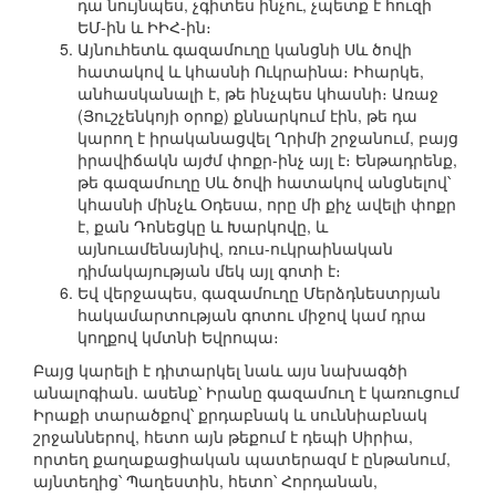
դա նույնպես, չգիտես ինչու, չպետք է հուզի
ԵՄ-ին և ԻԻՀ-ին։
Այնուհետև գազամուղը կանցնի Սև ծովի
հատակով և կհասնի Ուկրաինա։ Իհարկե,
անհասկանալի է, թե ինչպես կհասնի։ Առաջ
(Յուշչենկոյի օրոք) քննարկում էին, թե դա
կարող է իրականացվել Ղրիմի շրջանում, բայց
իրավիճակն այժմ փոքր-ինչ այլ է։ Ենթադրենք,
թե գազամուղը Սև ծովի հատակով անցնելով՝
կհասնի մինչև Օդեսա, որը մի քիչ ավելի փոքր
է, քան Դոնեցկը և Խարկովը, և
այնուամենայնիվ, ռուս-ուկրաինական
դիմակայության մեկ այլ գոտի է։
Եվ վերջապես, գազամուղը Մերձդնեստրյան
հակամարտության գոտու միջով կամ դրա
կողքով կմտնի Եվրոպա։
Բայց կարելի է դիտարկել նաև այս նախագծի
անալոգիան. ասենք՝ Իրանը գազամուղ է կառուցում
Իրաքի տարածքով՝ քրդաբնակ և սուննիաբնակ
շրջաններով, հետո այն թեքում է դեպի Սիրիա,
որտեղ քաղաքացիական պատերազմ է ընթանում,
այնտեղից՝ Պաղեստին, հետո՝ Հորդանան,