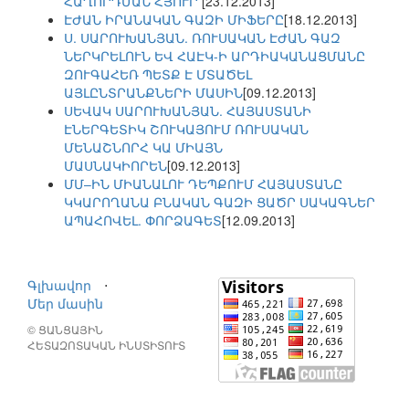
ՀԱՂՈՐԴՄԱՆ ՀՅՈՒՐ
[23.12.2013]
ԷԺԱՆ ԻՐԱՆԱԿԱՆ ԳԱԶԻ ՄԻՖԵՐԸ
[18.12.2013]
Ս. ՍԱՐՈՒԽԱՆՅԱՆ. ՌՈՒՍԱԿԱՆ ԷԺԱՆ ԳԱԶ
ՆԵՐԿՐԵԼՈՒՆ ԵՎ ՀԱԷԿ-Ի ԱՐԴԻԱԿԱՆԱՑՄԱՆԸ
ԶՈՒԳԱՀԵՌ ՊԵՏՔ Է ՄՏԱԾԵԼ
ԱՅԼԸՆՏՐԱՆՔՆԵՐԻ ՄԱՍԻՆ
[09.12.2013]
ՍԵՎԱԿ ՍԱՐՈՒԽԱՆՅԱՆ. ՀԱՅԱՍՏԱՆԻ
ԷՆԵՐԳԵՏԻԿ ՇՈՒԿԱՅՈՒՄ ՌՈՒՍԱԿԱՆ
ՄԵՆԱՇՆՈՐՀ ԿԱ ՄԻԱՅՆ
ՄԱՍՆԱԿԻՈՐԵՆ
[09.12.2013]
ՄՄ–ԻՆ ՄԻԱՆԱԼՈՒ ԴԵՊՔՈՒՄ ՀԱՅԱՍՏԱՆԸ
ԿԿԱՐՈՂԱՆԱ ԲՆԱԿԱՆ ԳԱԶԻ ՑԱԾՐ ՍԱԿԱԳՆԵՐ
ԱՊԱՀՈՎԵԼ. ՓՈՐՁԱԳԵՏ
[12.09.2013]
Գլխավոր
⋅
Մեր մասին
© ՑԱՆՑԱՅԻՆ
ՀԵՏԱԶՈՏԱԿԱՆ ԻՆՍՏԻՏՈՒՏ