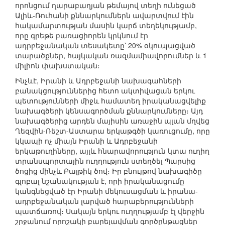
որոնցում ղարաբաղյան թեմայով տեղի ունեցած
Ալիև-Ռուհանի քննարկումներն ավարտվում էին
հակամարտության մասին կարճ տեղեկությամբ,
որը գրեթե բառացիորեն կրկնում էր
ադրբեջանական տեսակետը՝ 20% օկուպացված
տարածքներ, հայկական ռազմամիավորումներ և 1
միլիոն փախստական։
Ինչևէ, Իրանի և Ադրբեջանի նախագահների
բանակցություններից հետո ակտիվացան երկու
պետությունների միջև համատեղ իրականացվելիք
նախագծերի կենսագործման քննարկումները։ Այդ
նախագծերից արդեն մայիսին առաջին պլան մղվեց
Ղեզվին-Ռեշտ-Աստարա երկաթգծի կառուցումը, որը
կկապի ոչ միայն Իրանի և Ադրբեջանի
երկաթուղիները, այլև հնարավորություն կտա ուղիղ
տրանսպորտային ուղղություն ստեղծել Պարսից
ծոցից մինչև Բալթիկ ծով։ Իր բնույթով նախագիծը
գլոբալ նշանակության է, որի իրականացումը
կանգնեցված էր Իրանի մեկուսացման և իրանա-
ադրբեջանական լարված հարաբերությունների
պատճառով։ Սակայն երկու ուղղությամբ էլ վերջին
շրջանում որոշակի բարելավման գործընթացներ