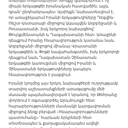
տարվա հոկտեմբերին։ Խոսքը վերաբերում է ոչ
միայն երկաթգծի իրանական հատվածին, այլև
դրան՝ ընդհանրապես։ Այսինքն՝ նախատեսվում է,
որ առաջիկայում Իրանի երկաթուղիները Ղեզվին-
Ռեշտ-Աստարայի միջոցով կկապվեն Ադրբեջանի և
Ռուսաստանի, իսկ երկրորդ նախագծով՝
Թուրքմենստանի և Ղազախստանի հետ։ Առաջինի
դեպքում Իրանը հնարավորություն կստանա նաև
Ադրբեջանի միջոցով միանալ Վրաստանի
երկաթգծին և Փոթի նավահանգստին, իսկ երկրորդի
դեպքում նաև Ղազախստան-Չինաստան
երկաթգծի կառուցման միջոցով Իրանի և
Չինաստանի երկաթուղիները կապելու
հնարավորություն է բացվում։
Իրանի կողմից այս երկու նախագծերի ուղղությամբ
տարվող աշխատանքների արագացումը մեծ
մասամբ պայմանավորված է նրանով, որ Թեհրանը
փորձում է օգտագործել Արևմուտքի հետ
հարաբերությունների մասնակի կարգավորման
միջոցով ձեռք բերված «հնարավորությունների
պատուհանը»՝ հարևան երկրների հետ
տնտեսապես և քաղաքականապես ավելի