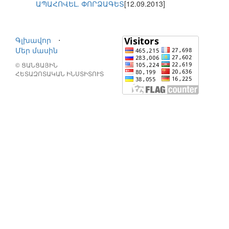
ԱՊԱՀՈՎԵԼ. ՓՈՐՁԱԳԵՏ
[12.09.2013]
Գլխավոր
⋅
Մեր մասին
© ՑԱՆՑԱՅԻՆ
ՀԵՏԱԶՈՏԱԿԱՆ ԻՆՍՏԻՏՈՒՏ