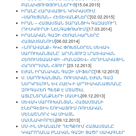
ԲԱՆԱԿՑՈՒԹՅՈՒՆՆԵՐԻՑ
[15.04.2015]
ԻՐԱՆԸ ՀԱՐԱՎԱՅԻՆ ԿՈՎԿԱՍՈՒՄ.
«ՍԱՌԵՑՄԱՆ» ՀԵՏԵՎԱՆՔՆԵՐԸ
[02.02.2015]
ԻՐԱՆ – ՀԱՅԱՍՏԱՆ ՏԱՐԱՆՑԻԿ ԳԱԶԱՄՈՒՂ
(ԴԻՍԿՈՒՐՍԻ ՆԵՆԳԱՓՈԽՈՒՄ)
[17.03.2014]
ԻՐԱՆԱԿԱՆ ԳԱԶԻ ՀԵՌԱՆԿԱՐՆԵՐԸ
ՀԱՅԱՍՏԱՆՈՒՄ
[06.02.2014]
«ՆՈՐԱՎԱՆՔ» ԳԿՀ ՓՈԽՏՆՕՐԵՆ ՍԵՎԱԿ
ՍԱՐՈՒԽԱՆՅԱՆԸ` ԱՐՄՆՅՈՒԶ ԼՐԱՏՎԱԿԱՆ
ՀԵՌՈՒՍՏԱԱԼԻՔԻ «ԲԱՆԱՁԵՎ» ՀԵՂԻՆԱԿԱՅԻՆ
ՀԱՂՈՐԴՄԱՆ ՀՅՈՒՐ
[23.12.2013]
ԷԺԱՆ ԻՐԱՆԱԿԱՆ ԳԱԶԻ ՄԻՖԵՐԸ
[18.12.2013]
Ս. ՍԱՐՈՒԽԱՆՅԱՆ. ՌՈՒՍԱԿԱՆ ԷԺԱՆ ԳԱԶ
ՆԵՐԿՐԵԼՈՒՆ ԵՎ ՀԱԷԿ-Ի ԱՐԴԻԱԿԱՆԱՑՄԱՆԸ
ԶՈՒԳԱՀԵՌ ՊԵՏՔ Է ՄՏԱԾԵԼ
ԱՅԼԸՆՏՐԱՆՔՆԵՐԻ ՄԱՍԻՆ
[09.12.2013]
ՍԵՎԱԿ ՍԱՐՈՒԽԱՆՅԱՆ. ՀԱՅԱՍՏԱՆԻ
ԷՆԵՐԳԵՏԻԿ ՇՈՒԿԱՅՈՒՄ ՌՈՒՍԱԿԱՆ
ՄԵՆԱՇՆՈՐՀ ԿԱ ՄԻԱՅՆ
ՄԱՍՆԱԿԻՈՐԵՆ
[09.12.2013]
ՄՄ–ԻՆ ՄԻԱՆԱԼՈՒ ԴԵՊՔՈՒՄ ՀԱՅԱՍՏԱՆԸ
ԿԿԱՐՈՂԱՆԱ ԲՆԱԿԱՆ ԳԱԶԻ ՑԱԾՐ ՍԱԿԱԳՆԵՐ