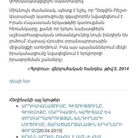
փոխկապակցվելու նպատակով։
Միևնույն ժամանակ, պետք է նշել, որ Ղեզվին-Ռեշտ-
Աստարայի կառուցումը զգալիորեն նվազեցնում է
Իրան-Հայաստան երկաթգծի կառուցման
հեռանկարը, քանի որ երկու նախագծերն
աշխարհագրական տեսանկյունից նույն խնդիրն են
լուծում՝ Հարավ-Հյուսիս տրանսպորտային
միջանցքի ստեղծում։ Իսկ այս պայմաններում մեկի
իրականացումը նվազեցնում է երկրորդի
իրագործման շանսերը։
«Գլոբուս» վերլուծական հանդես, թիվ 5, 2014
դեպի ետ
Հեղինակի այլ նյութեր
ԱՐԴԻԱԿԱՆԱՑՈՒՄԸ, ԳԻՏՈՒԹՅՈՒՆԸ,
ԳԻՏԵԼԻՔԸ, ՄԱՐԴԿԱՅԻՆ ԿԱՊԻՏԱԼԸ ԵՎ
ԺՈՂՈՎՐԴԱԳՐՈՒԹՅԱՆ ԽՆԴԻՐՆԵՐԻ
ԼՈՒԾՈՒՄԸ. ՏԱՐԱԾԱՇՐՋԱՆԱՅԻՆ ԵՐԿՐՆԵՐԻ
ՓՈՐՁԸ
[20.04.2015]
ԻՐԱՆՆ ԱՐԴԵՆ ՇԱՀԵԼ Է ԱՄՆ-Ի ՀԵՏ