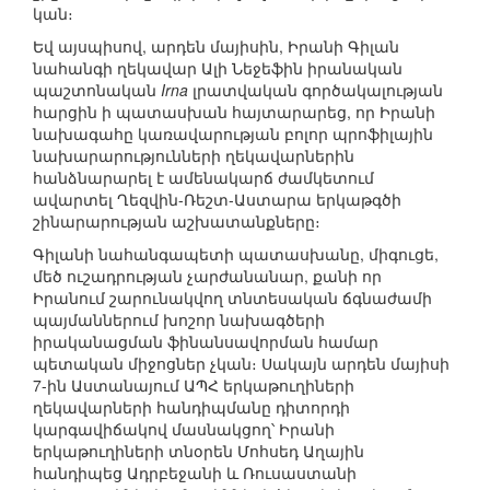
կան։
Եվ այսպիսով, արդեն մայիսին, Իրանի Գիլան
նահանգի ղեկավար Ալի Նեջեֆին իրանական
պաշտոնական
Irna
լրատվական գործակալության
հարցին ի պատասխան հայտարարեց, որ Իրանի
նախագահը կառավարության բոլոր պրոֆիլային
նախարարությունների ղեկավարներին
հանձնարարել է ամենակարճ ժամկետում
ավարտել Ղեզվին-Ռեշտ-Աստարա երկաթգծի
շինարարության աշխատանքները։
Գիլանի նահանգապետի պատասխանը, միգուցե,
մեծ ուշադրության չարժանանար, քանի որ
Իրանում շարունակվող տնտեսական ճգնաժամի
պայմաններում խոշոր նախագծերի
իրականացման ֆինանսավորման համար
պետական միջոցներ չկան։ Սակայն արդեն մայիսի
7-ին Աստանայում ԱՊՀ երկաթուղիների
ղեկավարների հանդիպմանը դիտորդի
կարգավիճակով մասնակցող՝ Իրանի
երկաթուղիների տնօրեն Մոհսեդ Աղային
հանդիպեց Ադրբեջանի և Ռուսաստանի