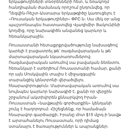
երկաթուղիների տնօրենների հետ, և եռակողմ
հանդիպման ժամանակ որոշում ընդունվեց, որ
Ղեզվին-Ռեշտ-Աստարա երկաթգիծը կառուցելու է
«Ռուսական երկաթուղիներ» ՓԲԸ-ն։ Սա մեկ օր անց
պաշտոնապես հաստատվեց Վլադիմիր Յակունինի
կողմից, որը նախագիծն անվանեց կարևոր և
հեռանկարային։
Ռուսաստանի հետաքրքրվածությունը նախագծով
կարելի է բացատրել թե՛ ռազմավարական և թե՛
մարտավարական նկատառումներով։
Ռազմավարական առումով սա բավական ձեռնտու
հեռանկար է ստեղծում Ռուսաստանի համար, քանի
որ այն Մոսկվային տալիս է միջազգային
տարանցիկ կենտրոնի վերածվելու
հնարավորություն։ Մարտավարական առումով սա
նույնպես կարևոր նախագիծ է, քանի որ վերջին
շրջանում ակտիվորեն քննարկվող Իրան-
Ռուսաստան «նավթային գործարքին» կենդանի
շունչ է հաղորդում։ Հիշեցնենք, որ համաձայն
հնարավոր գարծարքի, Իրանը մոտ $15 մլրդ-ի նավթ
է արտահանելու Ռուսաստան, որի դիմաց
ստանալու է ծառայություններ և ապրանքներ։