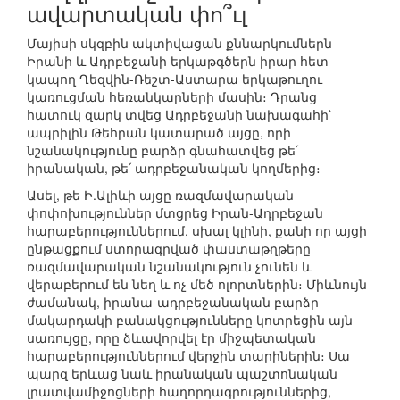
ավարտական փո՞ւլ
Մայիսի սկզբին ակտիվացան քննարկումներն
Իրանի և Ադրբեջանի երկաթգծերն իրար հետ
կապող Ղեզվին-Ռեշտ-Աստարա երկաթուղու
կառուցման հեռանկարների մասին։ Դրանց
հատուկ զարկ տվեց Ադրբեջանի նախագահի՝
ապրիլին Թեհրան կատարած այցը, որի
նշանակությունը բարձր գնահատվեց թե՛
իրանական, թե՛ ադրբեջանական կողմերից։
Ասել, թե Ի.Ալիևի այցը ռազմավարական
փոփոխություններ մտցրեց Իրան-Ադրբեջան
հարաբերություններում, սխալ կլինի, քանի որ այցի
ընթացքում ստորագրված փաստաթղթերը
ռազմավարական նշանակություն չունեն և
վերաբերում են նեղ և ոչ մեծ ոլորտներին։ Միևնույն
ժամանակ, իրանա-ադրբեջանական բարձր
մակարդակի բանակցությունները կոտրեցին այն
սառույցը, որը ձևավորվել էր միջպետական
հարաբերություններում վերջին տարիներին։ Սա
պարզ երևաց նաև իրանական պաշտոնական
լրատվամիջոցների հաղորդագրություններից,