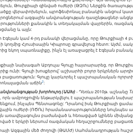
լուն, Թուրքիայի զինված ուժերի (ԹԶՈւ) Ներքին ծառայությա
ածքը վերափոխելուն, պրոֆեսիոնալ բանակին անցում կատ
րոցներում ազգային անվտանգության դասընթացներ անցկա
ւթյունների քանակին և տեղակայման վայրերին, ռազմա
ցմանը և այլն:
 Էգեյան կամ 4-րդ բանակի վերացմանը, որը Թուրքիայի 4 բան
Ու-ի կողմից Հյուսիսային Կիպրոսը գրավելուց հետո: Այժմ, ս
ց եկող սպառնալիքը, ինչն էլ առաջացրել է Էգեյան բանակ
ուրքիայի նախագահ Աբդուլա Գյուլը հայտարարեց, որ Թուրք
ք ունի: Գյուլի խոսքերով՝ աշխարհի բոլոր երկրներն արդ
 բացառություն: Գյուլը կարևորել է պաշտպանական ոլորտ
2
իոնալացման աճին
:
անվտանգության խորհուրդ (ԱԱԽ)
- Դեռևս 2010թ. աշնանը
T
, որն ամբողջովին ենթարկվելու է պաշտպանության նախարա
ենքում, ինչպես Պենտագոնը: Դրանով իսկ Թուրքիայի ցամա
ովային ուժերի (ՌԾՈւ) հրամանատարությունները նույնպես
ն առավելագույնս բաժանված և հեռացված կլինեն միմյանց
տված է երկրի ներսում ռազմական հեղաշրջումները բացառե
քիայի Ազգային մեծ ժողովի (ԹԱՄԺ) Սահմանադրության հա