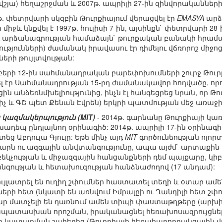
յա) հեղաշրջման և 2007թ. ապրիլի 27-ին զինվորականների
0թ. փետրվարի սկզբին Թուրքիայում վերացվել էր
EMASYA
արձա
իջև կնքվել է 1997թ. հուլիսի 7-ին, այսինքն` փետրվարի 28
 արձանագրության համաձայն` թուրքական բանակի հրամ
յունների) ժամանակ իրավասու էր դիմելու վճռորոշ միջոցն
րի թույլտվության:
մբերի 12-ին սահմանադրական բարեփոխումների շուրջ Թո
վել էր Սահմանադրության 15-րդ ժամանակավոր հոդվածը, ո
ին անձեռնմխելիությունից, ինչն էլ հանգեցրեց նրան, որ 
չ և ԳՇ պետ Քենան Էվրեն) երկրի պատմության մեջ առա
կազմակերպություն (MIT)
- 2014թ. գարնանը Թուրքիայի կ
ադեպ ընդլայնող օրինագիծ: 2014թ. ապրիլի 17-ին օրինագիծ
եց Աբդուլա Գյուլը: Եթե մինչ այդ
MIT
գործունեության ոլոր
արն ու ազգային անվտանգությունը, ապա այժմ` արտաքին 
եկչության և միջազգային հանցանքների դեմ պայքարը, կի
նգության և հետախուզության հանձնաժողով (17 անդամ):
լատրել են ուղիղ շփումներ հաստատել տեղի և օտար ամեն
երի հետ (նկատի են առնվում Իմրալըի ու Ղանդիլի հետ շփո
ար մատչելի են դառնում ամեն տիպի փաստաթղթերը (արխի
տասխան որոշման, իրականացնել հեռախոսազրույցների 
կատարման շահերից (Թուրքիայի հեռահաղորդակցային վա