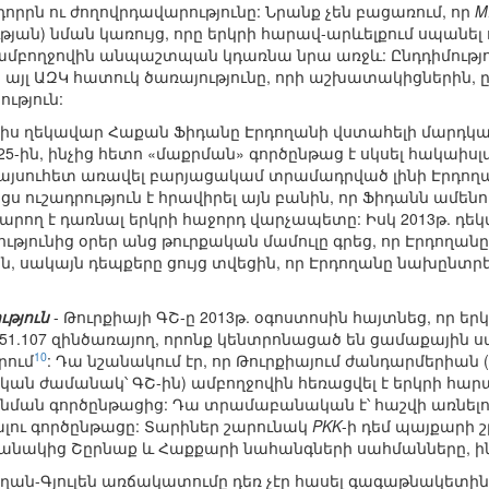
րրն ու ժողովրդավարությունը: Նրանք չեն բացառում, որ
M
ան) նման կառույց, որը երկրի հարավ-արևելքում սպանել
ն ամբողջովին անպաշտպան կդառնա նրա առջև: Ընդդիմությ
 այլ ԱԶԿ հատուկ ծառայությունը, որի աշխատակիցներին, 
ւթյուն:
իս ղեկավար Հաքան Ֆիդանը Էրդողանի վստահելի մարդկան
ի 25-ին, ինչից հետո «մաքրման» գործընթաց է սկսել հակա
ն այսուհետ առավել բարյացակամ տրամադրված լինի Էրդո
ս ուշադրություն է հրավիրել այն բանին, որ Ֆիդանն ամենու
կարող է դառնալ երկրի հաջորդ վարչապետը: Իսկ 2013թ. դե
ւթյունից օրեր անց թուրքական մամուլը գրեց, որ Էրդողան
, սակայն դեպքերը ցույց տվեցին, որ Էրդողանը նախընտր
թյուն
- Թուրքիայի ԳՇ-ը 2013թ. օգոստոսին հայտնեց, որ եր
51.107 զինծառայող, որոնք կենտրոնացած են ցամաքային 
10
րում
: Դա նշանակում էր, որ Թուրքիայում ժանդարմերիան
կան ժամանակ՝ ԳՇ-ին) ամբողջովին հեռացվել է երկրի հա
ան գործընթացից: Դա տրամաբանական է՝ հաշվի առնելով, 
լու գործընթացը: Տարիներ շարունակ
PKK
-ի դեմ պայքարի 
ակից Շըրնաք և Հաքքարի նահանգների սահմանները, ինչն
ողան-Գյուլեն առճակատումը դեռ չէր հասել գագաթնակետին)