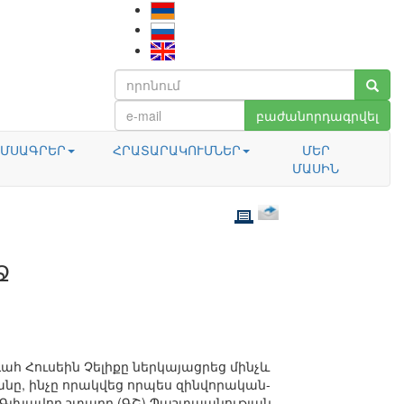
բաժանորդագրվել
ՄՍԱԳՐԵՐ
ՀՐԱՏԱՐԱԿՈՒՄՆԵՐ
ՄԵՐ
ՄԱՍԻՆ
Ջ
ահ Հուսեին Չելիքը ներկայացրեց մինչև
անը, ինչը որակվեց որպես զինվորական-
 Գլխավոր շտաբը (ԳՇ) Պաշտպանության