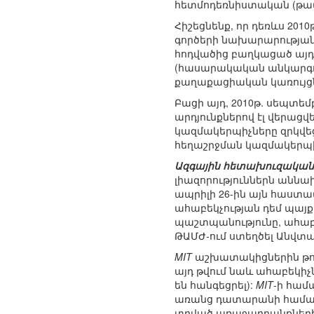
հետմոդեռնիստական (թավշ
Հիշեցնենք, որ դեռևս 201
գործերի նախարարության մ
հոդվածից բաղկացած այդ
(հասարակական անկարգութ
քաղաքացիական կառույցնե
Բացի այդ, 2010թ. սեպտե
արդյունքներով էլ վերաց
կազմակերպիչները զրկվեց
հեղաշրջման կազմակերպի
Ազգային հետախուզական 
լիազորություններն աննախ
ապրիլի 26-ին այն հաստատ
ահաբեկչության դեմ պայք
պաշտպանությունը, ահաբ
ԹԱՄԺ-ում ստեղծել Անվտա
MIT
աշխատակիցներին թույ
այդ թվում նաև ահաբեկիչն
են հանգեցրել):
MIT
-ի համ
առանց դատարանի համապա
տրված առաջադրանքների 