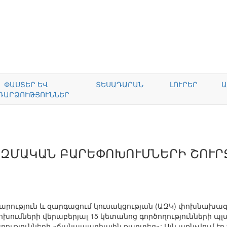
ՓԱՍՏԵՐ ԵՎ
ՏԵՍԱԴԱՐԱՆ
ԼՈՒՐԵՐ
Ա
ԴԱՐՁՈՒԹՅՈՒՆՆԵՐ
ԱԶՄԱԿԱՆ ԲԱՐԵՓՈԽՈՒՄՆԵՐԻ ՇՈՒՐ
դարություն և զարգացում կուսակցության (ԱԶԿ) փոխնախագ
խումների վերաբերյալ 15 կետանոց գործողությունների պլ
ւթյունների «ճանապարհային քարտեզ»: Այն առնչվում էր