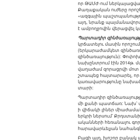
որ ԹԱՄԺ-ում ներկայացվա
Քաղաքական ուժերը որոշել
«ազգային պաշտպանություն
այդ, նրանք պայմանավորվ
է ամբողջովին վերացվել կ
Պարտադիր զինծառայությ
կրճատելու մասին որոշու
(երկարաժամկետ զինծառա
զինծառայություն): Փոփո
նախընտրում էին 2014թ. 
վաղաժամ զորացրվի մոտ 28
շտապեց հայտարարել, որ 
կառավարությունը նախաձե
տարի:
Պարտադիր զինծառայությա
մի քանի պատճառ: Նախ՝ ան
ի վիճակի լիներ միաժաման
երկրի ներսում՝ Քրդստա
ականների հեռանալու գո
հարավարևելյան նահանգնե
Բացի այդ, խոշոր բանակ 