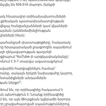
չվել են 509.516 մարդու (երկրի
անակ հնարավոր օրինախախտումների
 քրեական պատասխանատվության
ավելյալ հանցանշանների կամ վկաների
նայման (անձեռնմխելիության
որների հետ):
պահանջած փաստաթղթերը, հակառակ
րը հրապարակած լրագրողին սպառնում
իայի ղեկավարության գաղտնի
քիայում YouTube–ի արգելափակմանը):
նում է 3-7 տարվա ազատազրկում:
ավարին հարցաքննելու համար՝
արանը, սակայն երկրի նախագահը կարող
նտանիքների անդամներն
9
յան ներքո
:
ւմ են, որ օրինագիծը հակասում է
ան պետություն է: Նրանք օրինագիծը
մ են, որ այն Թուրքիան կվերածի երրորդ
որ չբացահայտված սպանություններով,