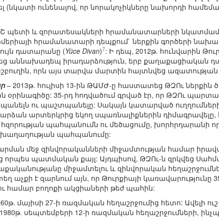
ել (նկատի ունենալով, որ նորակոչիկները նախորդի համեմա
 ԳՇ պետի և զորատեսակների հրամանատարների նկատմամբ 
մերիայի հրամանատարի դեպքում` ներքին գործերի նախարա
7
ույն դատարանը (
Yüce Divan
)
: Ի դեպ, 2012թ. հունվարին Թ
վեց աննախադեպ իրադարձություն, երբ քաղաքացիական 
շբուղին, որն այս տարվա մարտին հայտնվեց ազատության 
եր
– 2013թ. հուլիսի 13-ին ԹԱՄԺ-ը հաստատեց ԹԶՈւ ներքին 
ին օրինագիծը: 35-րդ հոդվածում գրված էր, որ ԹԶՈւ պարտ
պանելն ու պաշտպանելը: Սակայն կատարված ուղղումների
արձան արտերկրից եկող սպառնալիքներին դիմագրավելը,
զորության պահպանումն ու մեծացումը, խորհրդարանի որ
 խաղաղության պահպանումը:
ման մեջ զինվորականների միջամտության համար իրավա
եց որպես պատմական քայլ: Այդպիսով, ԹԶՈւ-ն զրկվեց Սահ
քականությանը միջամտելու և զինվորական հեղաշրջումն
ստեղ աչքի է զարնում այն, որ Թուրքիայի կառավարությունը 
ու համար բողոքի ակցիաների թեժ պահին:
1960թ. մայիսի 27-ի ռազմական հեղաշրջումից հետո: Ավելի ո
և 1980թ. սեպտեմբերի 12-ի ռազմական հեղաշրջումների, ինչ