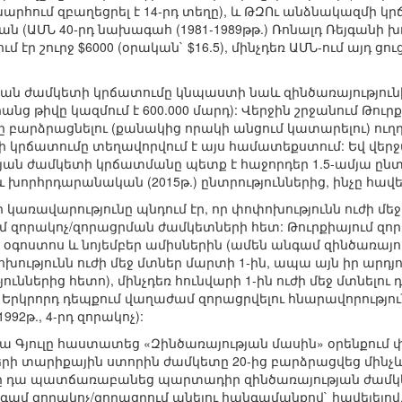
աշխարհում զբաղեցրել է 14-րդ տեղը), և ԹԶՈւ անձնակազմի
ն (ԱՄՆ 40-րդ նախագահ (1981-1989թթ.) Ռոնալդ Ռեյգանի խ
էր շուրջ $6000 (օրական` $16.5), մինչդեռ ԱՄՆ-ում այդ ցու
ան ժամկետի կրճատումը կնպաստի նաև զինծառայությու
անց թիվը կազմում է 600.000 մարդ): Վերջին շրջանում Թուր
 բարձրացնելու (քանակից որակի անցում կատարելու) ուղ
 կրճատումը տեղավորվում է այս համատեքստում: Եվ վերջ
ան ժամկետի կրճատմանը պետք է հաջորդեր 1.5-ամյա ըն
 խորհրդարանական (2015թ.) ընտրություններից, ինչը հավ
ր կառավարությունը պնդում էր, որ փոփոխությունն ուժի մեջ
մ զորակոչ/զորացրման ժամկետների հետ: Թուրքիայում զո
օգոստոս և նոյեմբեր ամիսներին (ամեն անգամ զինծառայությ
ոխությունն ուժի մեջ մտներ մարտի 1-ին, ապա այն իր արդյո
յուններից հետո), մինչդեռ հունվարի 1-ին ուժի մեջ մտնելո
: Երկրորդ դեպքում վաղաժամ զորացրվելու հնարավորությու
92թ., 4-րդ զորակոչ):
լա Գյուլը հաստատեց «Զինծառայության մասին» օրենքում փ
երի տարիքային ստորին ժամկետը 20-ից բարձրացվեց մինչ
ը դա պատճառաբանեց պարտադիր զինծառայության ժամկ
մ զորակոչ/զորացրում անելու հանգամանքով` հավելելով, 