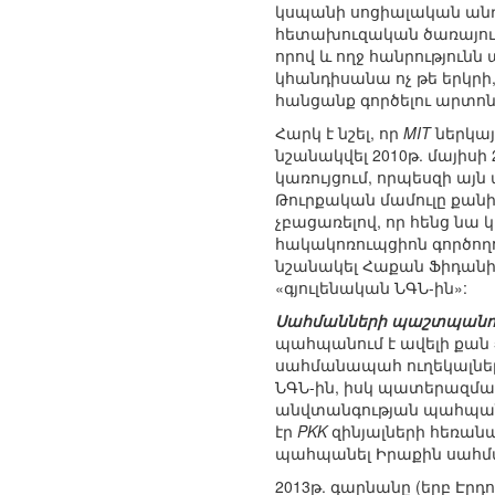
կսպանի սոցիալական անդո
հետախուզական ծառայությ
որով և ողջ հանրություն
կհանդիսանա ոչ թե երկրի,
հանցանք գործելու արտոնո
Հարկ է նշել, որ
MIT
ներկայ
նշանակվել 2010թ. մայիս
կառույցում, որպեսզի այ
Թուրքական մամուլը քանից
չբացառելով, որ հենց նա 
հակակոռուպցիոն գործողո
նշանակել Հաքան Ֆիդանին
«գյուլենական ՆԳՆ-ին»:
Սահմանների պաշտպանու
պահպանում է ավելի քան 
սահմանապահ ուղեկալնե
ՆԳՆ-ին, իսկ պատերազմա
անվտանգության պահպանմ
էր
PKK
զինյալների հեռանա
պահպանել Իրաքին սահման
2013թ. գարնանը (երբ Էրդ