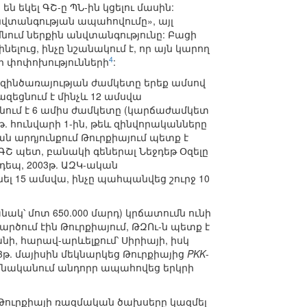
եկել ԳՇ-ը ՊՆ-ին կցելու մասին:
 անվտանգության ապահովումը», այլ
մնում ներքին անվտանգությունը: Բացի
լուց, ինչը նշանակում է, որ այն կարող
4
տի փոփոխությունների
:
 զինծառայության ժամկետը երեք ամսով
զեցնում է մինչև 12 ամսվա
նում է 6 ամիս ժամկետը (կարճաժամկետ
. հունվարի 1-ին, թեև զինվորականները
ն արդյունքում Թուրքիայում պետք է
 ԳՇ պետ, բանակի գեներալ Նեջդեթ Օզելը
Ի դեպ, 2003թ. ԱԶԿ-ական
լ 15 ամսվա, ինչը պահպանվեց շուրջ 10
կ՝ մոտ 650.000 մարդ) կրճատումն ունի
րծում էին Թուրքիայում, ԹԶՈւ-ն պետք է
ի, հարավ-արևելքում՝ Սիրիայի, իսկ
2013թ. մայիսին մեկնարկեց Թուրքիայից
PKK
-
իմնականում անդորր ապահովեց երկրի
 Թուրքիայի ռազմական ծախսերը կազմել