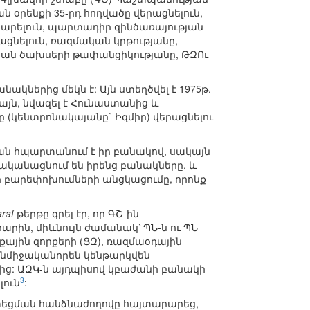
ն օրենքի 35-րդ հոդվածը վերացնելուն,
արելուն, պարտադիր զինծառայության
ցնելուն, ռազմական կրթությանը,
կան ծախսերի թափանցիկությանը, ԹԶՈւ
ակներից մեկն է: Այն ստեղծվել է 1975թ.
ակայն, նվազել է Հունաստանից և
ը (կենտրոնակայանը` Իզմիր) վերացնելու
իան հպարտանում է իր բանակով, սակայն
իականացնում են իրենց բանակները, և
ի բարեփոխումների անցկացումը, որոնք
araf
թերթը գրել էր, որ ԳՇ-ին
րին, միևնույն ժամանակ՝ ՊՆ-ն ու ՊՆ
քային զորքերի (ՑԶ), ռազմաօդային
 անմիջականորեն կենթարկվեն
ից: ԱԶԿ-ն այդպիսով կբաժանի բանակի
3
լուն
:
շտեցման հանձնաժողովը հայտարարեց,