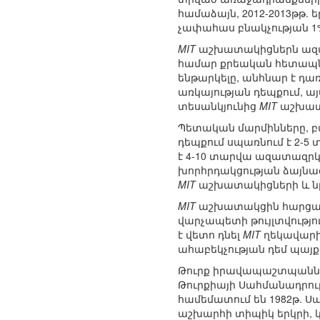
համաձայն, 2012-2013թթ. ե
չափահաս բնակչության 1%), ո
MIT
աշխատակիցներն ազատ
համար քրեական հետապնդ
ենթարկելը, անհնար է դա
առկայության դեպքում, ա
տեսանկյունից
MIT
աշխատա
Պետական մարմինները, բ
դեպքում սպառնում է 2-
է 4-10 տարվա ազատազրկո
խորհրդակցության ձայնագ
MIT
աշխատակիցների և նր
MIT
աշխատակցին հարցաքն
վարչապետի թույլտվությո
է վետո դնել
MIT
ղեկավարի
ահաբեկչության դեմ պայ
Թուրք իրավապաշտպանների
Թուրքիայի Սահմանադրությ
համեմատում են 1982թ. Սա
աշխարհի տիպիկ երկրի, 