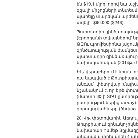
են $19.1 մլրդ, որով նա 
զգալի միջոցների տնտեսմա
պահելը տարեկան արժենում 
ավելի` $90.000 ($246):
Պարտադիր զինծառայությ
(Էրդողանի տվյալներով՝ նր
ԹԶՈւ պրոֆեսիոնալացումը
զինծառայության ժամկետի
պարտադիր զինծառայությ
նախագահական (2014թ.) և
Ինչ վերաբերում է նրան, ո
դա կապված է Թուրքիայու
անգամ` փետրվար, մայիս, 
նշանակում է, որ եթե փոփ
(մարտի 30-ի ՏԻՄ ընտրութ
ընտրություններից առաջ)
զորակոչվածները (ծնված 19
2014թ. փետրվարին Աբդու
Թուրքիայում զինակոչիկն
նախարար Իսմեթ Յըլմազ
անգամվա փոխարեն 4 անգա