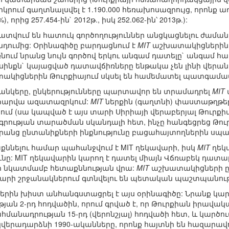
րկրում գաղտնալսվել է 1.190.000 հեռախոսազրույց, որոնք առն
րից 257.454-ին` 2012թ., իսկ 252.062-ին՝ 2013թ.):
վում են հատուկ գործողություններ անցկացնելու ժամ
ումից: Օրինագիծը բարդացնում է
MIT
աշխատակիցներին
ռնում նրանց նույն գործով երկու անգամ դատելը` անգամ հ
յսինքն` կայացված դատավճիռները ենթակա չեն լինի վերա
կիցներին Թուրքիայում սկսել են համեմատել պատգամավ
անկերը, ընկերությունները պարտավոր են տրամադրել
MIT
5 տարվա ազատազրկում:
MIT
ներքին (գաղտնի) փաստաթղթե
ւմ (սա կապված է այս տարի Սիրիայի վերաբերյալ Թուրք
րության տարածման սկանդալի հետ, ինչը հանգեցրեց Թուր
անց ընտանիքների ինքնությունը բացահայտողներին սպառ
նելու համար պահանջվում է MIT ղեկավարի, իսկ
MIT
ղեկ
ւնը: MIT ղեկավարին կարող է դատել միայն Վճռաբեկ դատ
 նկատմամբ հետաքննության վրա:
MIT
աշխատակիցների ը
քարի շրջանակներում գտնվելու են պետական պաշտպանութ
ն խիստ անհանգստացրել է այս օրինագիծը: Նրանք կարծո
ան 2-րդ հոդվածին, որում գրված է, որ Թուրքիան իրավակ
հմանադրության 15-րդ (վերոնշյալ) հոդվածի հետ, և կարծու
կվերադարձնի 1990-ականները, որոնք հայտնի են հազարավ