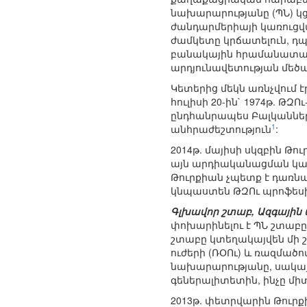
նախարարությանը (ՊՆ) կցե
ժանդարմերիայի կառուցվ
ժամկետը կրճատելուն, դպ
բանակային հրամանատարո
արդյունավետության մեծա
Կետերից մեկն առնչվում էր
հուլիսի 20-ին` 1974թ. ԹԶ
ընդհանրապես Բալկանների
1
անհրաժեշտություն
:
2014թ. մայիսի սկզբին Թ
այն արդիականացման կարի
Թուրքիան չպետք է դառնա
կնպաստեն ԹԶՈւ պրոֆես
Գլխավոր շտաբ, Ազգային 
փոխարինելու է ՊՆ շտաբը
շտաբը կտեղակայվեն մի շ
ուժերի (ՌՕՈւ) և ռազմած
նախարարությանը, սակայ
գեներալիտետին, ինչը մի
2013թ. փետրվարին Թուր