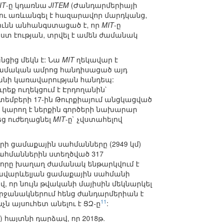
IT
-ը կդառնա
JITEM
(Ժանդարմերիայի
 ու առևանգել է հազարավոր մարդկանց,
ունն անհանգստացած է, որ
MIT
-ը
ըստ էության, տրվել է ամեն ժամանակ
ցից մեկն է: Նա
MIT
ղեկավար է
իսլամական ամրոց հանդիսացած այդ
ղանի կառավարության հանդեպ:
րեք ուղեկցում է Էրդողանին`
կտեմբերի 17-ին Թուրքիայում անցկացված
ը կարող է ներքին գործերի նախարար
եց ուժեղացնել
MIT
-ը` չվստահելով
կրի ցամաքային սահմանները (2949 կմ)
սահմաններին ստեղծված 317
 (որը խաղաղ ժամանակ ենթարկվում է
րավարևելյան ցամաքային սահմանի
որ նույն թվականի մայիսին մեկնարկել
շրջանակներում հենց ժանդարմերիան է
11
 այսուհետ անելու է ՑԶ-ը
:
 հայտնի դարձավ, որ 2018թ.