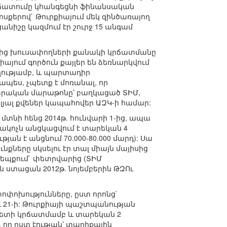
 կրճատումը կհանգեցնի ֆինանսական
ոսքերով` Թուրքիայում մեկ զինծառայող
ցանիշը կազմում էր շուրջ 15 անգամ
նից խուսափողների քանակի կրճատմանը
քիայում գործուն քայլեր են ձեռնարկվում
ղությամբ, և պարտադիր
ապես, չպետք է մոռանալ, որ
տրական մարաթոնը՝ բաղկացած ՏԻՄ,
ելյալ քվեներ կապահովեր ԱԶԿ-ի համար:
 մտնի հենց 2014թ. հունվարի 1-ից, ապա
րակոչն անցկացվում է տարեկան 4
ան է անցնում 70.000-80.000 մարդ): Սա
ւնքները սկսելու էր տալ միայն մայիսից
ւ դեպքում` փետրվարից (ՏԻՄ
ն ստացան 2012թ. նոյեմբերին ԹԶՈւ
ոփոխությունները, ըստ որոնց`
և 21-ի: Թուրքիայի պաշտպանության
ետի կրճատմամբ և տարեկան 2
որ ըստ էության՝ տարիքային