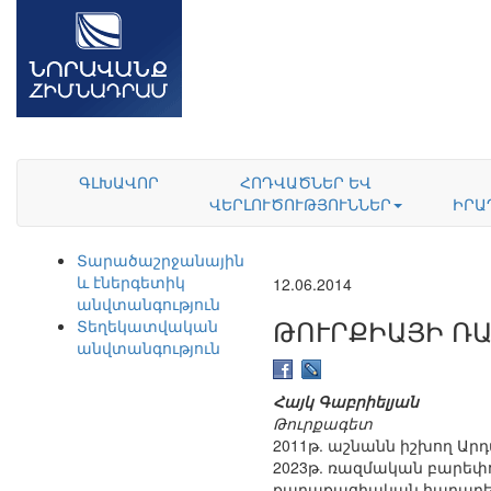
ԳԼԽԱՎՈՐ
ՀՈԴՎԱԾՆԵՐ ԵՎ
ՎԵՐԼՈՒԾՈՒԹՅՈՒՆՆԵՐ
ԻՐԱ
Տարածաշրջանային
և էներգետիկ
12.06.2014
անվտանգություն
ԹՈՒՐՔԻԱՅԻ Ռ
Տեղեկատվական
անվտանգություն
Հայկ Գաբրիելյան
Թուրքագետ
2011թ. աշնանն իշխող Ար
2023թ. ռազմական բարեփո
քաղաքացիական հարաբերո