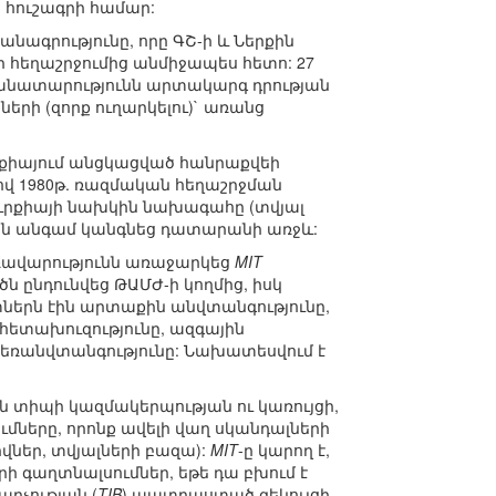
 հուշագրի համար:
նագրությունը, որը ԳՇ-ի և Ներքին
-ի հեղաշրջումից անմիջապես հետո: 27
անատարությունն արտակարգ դրության
երի (զորք ուղարկելու)` առանց
ւրքիայում անցկացված հանրաքվեի
րով 1980թ. ռազմական հեղաշրջման
Թուրքիայի նախկին նախագահը (տվյալ
ջին անգամ կանգնեց դատարանի առջև:
առավարությունն առաջարկեց
MIT
ն ընդունվեց ԹԱՄԺ-ի կողմից, իսկ
տներն էին արտաքին անվտանգությունը,
հետախուզությունը, ազգային
բեռանվտանգությունը: Նախատեսվում է
 տիպի կազմակերպության ու կառույցի,
ւմները, որոնք ավելի վաղ սկանդալների
վներ, տվյալների բազա):
MIT
-ը կարող է,
գաղտնալսումներ, եթե դա բխում է
րչության (
TIB
) պատրաստած զեկույցի