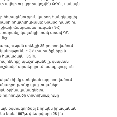
տ ավելի ուշ կզորակոչվեն ԹԶՈւ, սակայն
հետաքննություն կարող է անցկացվել
րի թույլտվությամբ: Նրանց դատելու
ուրքիայի Հանրապետության (ԹՀ)
դատարանը կալանքի տակ առավ ԳՇ
մեջ:
ծառայության օրենքի 35-րդ հոդվածում
ականությունն է ԹՀ տարածքները և
 համաձայն, ԹԶՈւ
 հայրենիքը պաշտպանելը, զսպման
ոշմամբ` արտերկրում առաքելություն
կան հիմք ստեղծած այդ հոդվածում
մանադրությունը պաշտպանելու
երն օրինականացնելու
35-րդ հոդվածի փոփոխությունը
ւշ այն օգտագործվել է որպես իրավական
պես նաև 1997թ. փետրվարի 28-ին