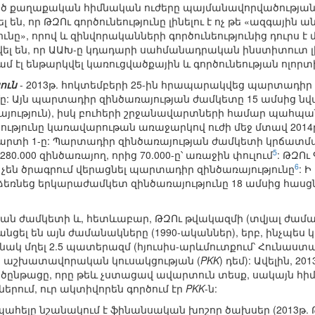
ծ քաղաքական հիմնական ուժերը պայմանավորվածության են 
 են, որ ԹԶՈւ գործունեությունը լինելու է ոչ թե «ազգային
ը», որով և զինվորականների գործունեությունից դուրս է 
ել են, որ ԱԱԽ-ը կդադարի սահմանադրական ինստիտուտ լինե
ամ էլ ենթարկվել կառուցվածքային և գործունեության ոլոր
ուն
- 2013թ. հոկտեմբերի 25-ին հրապարակվեց պարտադիր
մը: Այն պարտադիր զինծառայության ժամկետը 15 ամսից նվա
յություն), իսկ բուհերի շրջանավարտների համար պահպա
խությունը կառավարութան առաջարկով ուժի մեջ մտավ 2014թ
մարտի 1-ը: Պարտադիր զինծառայության ժամկետի կրճատմա
5
0.000 զինծառայող, որից 70.000-ը՝ առաջին փուլում
: ԹԶՈւ
6
չեն ծրագրում վերացնել պարտադիր զինծառայությունը
: 
ռնեց երկարաժամկետ զինծառայությունը 18 ամսից հասցնե
ն ժամկետի և, հետևաբար, ԹԶՈւ թվակազմի (տվյալ ժամանա
ցել են այն ժամանակները (1990-ականներ), երբ, ինչպես կա
ակ մղել 2.5 պատերազմ (հյուսիս-արևմուտքում՝ Հունաստան
նի աշխատավորական կուսակցության (
PKK
) դեմ): Ավելին, 
րծընթացը, որը թեև չստացավ ավարտուն տեսք, սակայն հ
րում, ուր ակտիվորեն գործում էր
PKK
-ն:
պահելը նշանակում է ֆինանսական խոշոր ծախսեր (2013թ.