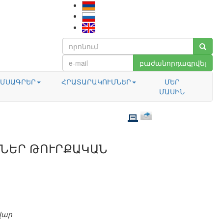
բաժանորդագրվել
ՄՍԱԳՐԵՐ
ՀՐԱՏԱՐԱԿՈՒՄՆԵՐ
ՄԵՐ
ՄԱՍԻՆ
ՆԵՐ ԹՈՒՐՔԱԿԱՆ
վար