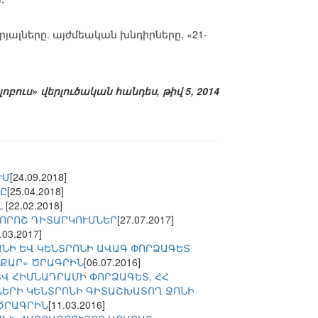
ալները. այժմեական խնդիրները, «21-
լոբուս» վերլուծական հանդես, թիվ 5, 2014
ՒՄ
[24.09.2018]
ՆԸ
[25.04.2018]
Լ
[22.02.2018]
 ՈՐՈՇ ԴԻՏԱՐԿՈՒՄՆԵՐ
[27.07.2017]
.03.2017]
ՆԻ ԵՎ ԿԵՆՏՐՈՆԻ ԱՎԱԳ ՓՈՐՁԱԳԵՏ
ԱՔԱՐ» ԾՐԱԳՐԻՆ
[06.07.2016]
Վ ՀԻՄՆԱԴՐԱՄԻ ՓՈՐՁԱԳԵՏ, ՀՀ
ԵՐԻ ԿԵՆՏՐՈՆԻ ԳԻՏԱՇԽԱՏՈՂ ՋՈՆԻ
 ԾՐԱԳՐԻՆ
[11.03.2016]