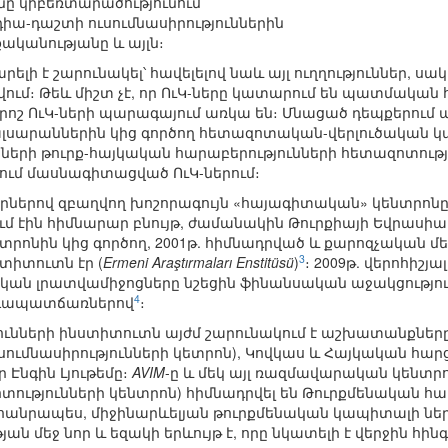
նը կիբեռտարածությունում
դիա-դաշտի ուսումնասիրություններին
կանությանը և այլն։
արելի է շարունակել՝ հավելելով նաև այլ ուղղություններ, ս
վում։ Թեև միշտ չէ, որ ՈւԿ-ները կատարում են պատմական 
որոշ ՈւԿ-ների պարագայում առկա են։ Մնացած դեպքերու
լսարաններին կից գործող հետազոտական-վերլուծական կառ
երի թուրք-հայկական հարաբերությունների հետազոտությո
ւմ մասնագիտացված ՈւԿ-ներում։
ներով զբաղվող խոշորագույն «հայագիտական» կենտրոնը
ում էին հիմնարար բնույթ, ժամանակին Թուրքիայի Եվրա
նտրոնին կից գործող, 2001թ. հիմնադրված և քարոզչակա
3
տիտուտն էր (
Ermeni Araştırmaları Enstitüsü
)
։ 2009թ. վերոհիշյ
քական լրատվամիջոցները նշեցին ֆինանսական աջակցություն
4
դապատճառներով
։
ւնների ինստիտուտն այժմ շարունակում է աշխատանքները
ւսումնասիրությունների կետրոն), Կովկաս և Հայկական հ
Էնգին Լյութեմը։
AVIM
-ը և մեկ այլ ռազմավարական կենտր
ւթյունների կենտրոն) հիմնադրվել են Թուրքմենական հա
դհանրապես, միջինարևելյան թուրքմենական կապիտալի ներ
յան մեջ նոր և եզակի երևույթ է, որը նկատելի է վերջին հի