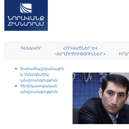
ԳԼԽԱՎՈՐ
ՀՈԴՎԱԾՆԵՐ ԵՎ
ՎԵՐԼՈՒԾՈՒԹՅՈՒՆՆԵՐ
ԻՐԱ
Տարածաշրջանային
և էներգետիկ
անվտանգություն
Տեղեկատվական
անվտանգություն