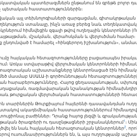
եկատվական պատերազմներն ընթանում են գրեթե բոլոր դաշ
չ պետական հաստատություններին։
կան այլ տեխնոլոգիաների զարգացման, գիտակրթական նո
եկություն ստանալը, ինչն առաջ բերեց նաև տեղեկատվական
րներում հիմնվեցին զգալի թվով ուղեղային կենտրոններ (ՈւԿ
յթայթման, մշակման, վերահսկման և վերլուծման համար։ Ա
ոնք ընդունված է համարել «հինգերորդ իշխանություն», ա
զումը հայկական հետազոտությունները բացառապես իրակ
ում։ Առկա ստվարաթիվ վերլուծական կենտրոնների հիմնակ
ետազոտական աշխատանքները կենտրոնացած էին հիմնակա
մեծ մասմաբ ԱՍԱԼԱ-ի գործունեության հետազոտությունների
կան հարաբերությունները, Հայոց ցեղասպանության, սփյո
 քաղաքական, ռազմավարական նշանակության հիմնախնդիր
ն նաև թուրքական վերլուծական հաստատությունների հետա
ին տարիներին Թուրքիայում հայերենի դասավանդման ուղղու
տակով ակադեմիական հաստատություններում հիմնադրվե
ցիոնալ բաժիններ։ Դրանք հայոց լեզվի և գրականության 
1
րթական ծրագրերի ու դասընթացների շրջանակներում
։ Մի
2
ծվել են նաև հայկական հետազոտական կենտրոններ
, ո
ով ուսումնասիրություններն են, և այս ուղղությամբ աշ