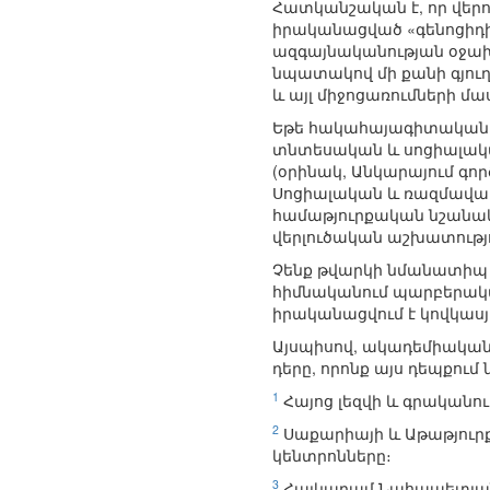
Հատկանշական է, որ վերո
իրականացված «գենոցիդի
ազգայնականության օջախ
նպատակով մի քանի գյուղ
և այլ միջոցառումների մա
Եթե հակահայագիտական կե
տնտեսական և սոցիալական
(օրինակ, Անկարայում գ
Սոցիալական և ռազմավա
համաթյուրքական նշանակու
վերլուծական աշխատությո
Չենք թվարկի նմանատիպ այ
հիմնականում պարբերական
իրականացվում է կովկասյ
Այսպիսով, ակադեմիական 
դերը, որոնք այս դեպքում 
1
Հայոց լեզվի և գրականու
2
Սաքարիայի և Աթաթյուրք
կենտրոնները։
3
Հայկարամ Նահապետյան,