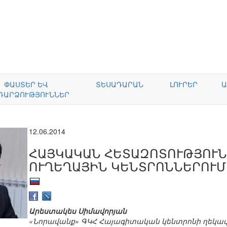
ՓԱՍՏԵՐ ԵՎ
ՏԵՍԱԴԱՐԱՆ
ԼՈՒՐԵՐ
Ա
ԴԱՐՁՈՒԹՅՈՒՆՆԵՐ
12.06.2014
ՀԱՅԿԱԿԱՆ ՀԵՏԱԶՈՏՈՒԹՅՈՒՆ
ՈՒՂԵՂԱՅԻՆ ԿԵՆՏՐՈՆՆԵՐՈՒՄ
Արեստակես Սիմավորյան
«Նորավանք» ԳԿՀ Հայագիտական կենտրոնի ղեկա