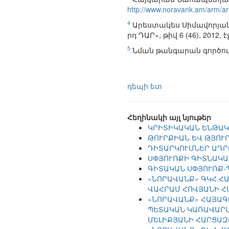
http://www.noravank.am/arm/ar
4
Արեստակես Սիմավորյան,
րդ ԴԱՐ», թիվ 6 (46), 2012, է
5
Նման թանգարան գործում 
դեպի ետ
Հեղինակի այլ նյութեր
ԿՐԻՏԻԿԱԿԱՆ ԵՆԹԱԿ
ԹՈՒՐՔԻԱՆ ԵՎ ԹՅՈՒ
ԴԻՏԱՐԿՈՒՄՆԵՐ ԱԴՐ
ՍՓՅՈՒՌՔԻ ԳԻՏՆԱԿԱ
ԳԻՏԱԿԱՆ ՍՓՅՈՒՌՔ-
«ՆՈՐԱՎԱՆՔ» ԳԿՀ Հ
ՎԱՀՐԱՄ ՀՈՎՅԱՆԻ Հ
«ՆՈՐԱՎԱՆՔ» ՀԱՅԱԳ
ՊԵՏԱԿԱՆ ԿԱՌԱՎԱՐՄ
ՄԵԼԻՔՅԱՆԻ ՀԱՐՑԱԶ