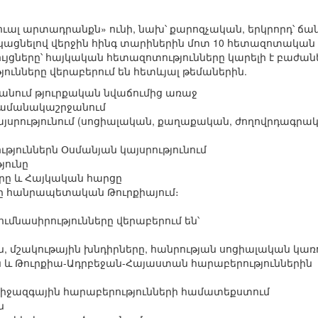
ւալ արտադրանքն» ունի, նախ՝ քարոզչական, երկրորդ՝ ճա
նցկացնելով վերջին հինգ տարիներին մոտ 10 հետազոտակ
ույցները՝ հայկական հետազոտությունները կարելի է բաժա
ւնները վերաբերում են հետևյալ թեմաներին.
նում թյուրքական նվաճումից առաջ
 ժամանակաշրջանում
այսրությունում (սոցիալական, քաղաքական, ժողովրդագրա
թյուններն Օսմանյան կայսրությունում
յունը
րը և Հայկական հարցը
ը հանրապետական Թուրքիայում։
ումնասիրությունները վերաբերում են՝
, մշակութային խնդիրները, հանրության սոցիալական կառ
 և Թուրքիա-Ադրբեջան-Հայաստան հարաբերություններին
իջազգային հարաբերությունների համատեքստում
ն