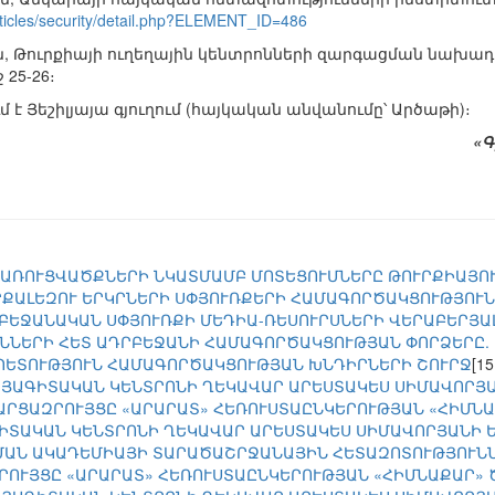
ticles/security/detail.php?ELEMENT_ID=486
 Թուրքիայի ուղեղային կենտրոնների զարգացման նախադրյ
ջ 25-26։
է Յեշիլյայա գյուղում (հայկական անվանումը՝ Արծաթի)։
«Գ
ԱՌՈՒՑՎԱԾՔՆԵՐԻ ՆԿԱՏՄԱՄԲ ՄՈՏԵՑՈՒՄՆԵՐԸ ԹՈՒՐՔԻԱՅՈ
ՐՔԱԼԵԶՈՒ ԵՐԿՐՆԵՐԻ ՍՓՅՈՒՌՔԵՐԻ ՀԱՄԱԳՈՐԾԱԿՑՈՒԹՅՈՒ
ԲԵՋԱՆԱԿԱՆ ՍՓՅՈՒՌՔԻ ՄԵԴԻԱ-ՌԵՍՈՒՐՍՆԵՐԻ ՎԵՐԱԲԵՐՅԱ
ՆՆԵՐԻ ՀԵՏ ԱԴՐԲԵՋԱՆԻ ՀԱՄԱԳՈՐԾԱԿՑՈՒԹՅԱՆ ՓՈՐՁԵՐԸ.
ՊԵՏՈՒԹՅՈՒՆ ՀԱՄԱԳՈՐԾԱԿՑՈՒԹՅԱՆ ԽՆԴԻՐՆԵՐԻ ՇՈՒՐՋ
[15
ԱՅԱԳԻՏԱԿԱՆ ԿԵՆՏՐՈՆԻ ՂԵԿԱՎԱՐ ԱՐԵՍՏԱԿԵՍ ՍԻՄԱՎՈՐՅԱ
ԱՐՑԱԶՐՈՒՅՑԸ «ԱՐԱՐԱՏ» ՀԵՌՈՒՍՏԱԸՆԿԵՐՈՒԹՅԱՆ «ՀԻՄՆ
ԻՏԱԿԱՆ ԿԵՆՏՐՈՆԻ ՂԵԿԱՎԱՐ ԱՐԵՍՏԱԿԵՍ ՍԻՄԱՎՈՐՅԱՆԻ Ե
ԱՆ ԱԿԱԴԵՄԻԱՅԻ ՏԱՐԱԾԱՇՐՋԱՆԱՅԻՆ ՀԵՏԱԶՈՏՈՒԹՅՈՒՆՆ
ՐՈՒՅՑԸ «ԱՐԱՐԱՏ» ՀԵՌՈՒՍՏԱԸՆԿԵՐՈՒԹՅԱՆ «ՀԻՄՆԱՔԱՐ»