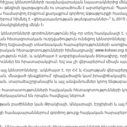
հիշյալ կենտրոնների ռազմավարական նպատակներից մեկն 
» թեզիսի զարգացումն ու տարածումն է արտերկրում։ Պատ
 համարվող Էրզրում քաղաքում գործող Աթաթյուրքի համալ
5
երում հիմնել է «ցեղասպանության թանգարաններ»
և 2015
սնակիցներից մեկն է։
նտրոնների գործունեությունն ինչ-որ տեղ հասկանալի է, 
 հետազոտական ուղղվածություն ունեցող կենտրոնները հ
ործող Եվրասիայի տնտեսական հարաբերությունների ասոց
րական հետազոտությունների հիմնադրամը՝
www.koksav.org.t
թյուն ունի, և ակնհայտ է ադրբեջանական ձեռագիրը, որի մ
ւններ են հրատարակվում։ Եվ սա չի վերաբերում միայն այս
լ կենտրոնները. ակնհայտ է, որ ՀՀ և Հայության վերաբերյ
, մնացած դեպքերում՝ դիպվածային կամ իրավիճակային բ
ան, տարածաշրջանային և այլ անվանումներ կրող ենթաբաժ
հաստատությունների հայկական հետազոտությունների կողք
ներկայանում են որպես հավելյալ ներուժ։
թյան բաժիններ կան Թրակիայի, Անկարայի, Էրջիյեսի և այ
ի համալսարաններում գործող թուրք-հայկական հարաբերո
 Անկարայի հայկական հետազոտությունների ինստիտուտ