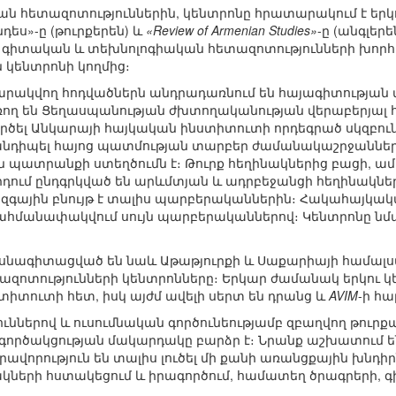
կան հետազոտություններին, կենտրոնը հրատարակում է եր
դես»-ը (թուրքերեն) և
«Review of Armenian Studies»
-ը (անգլեր
յի գիտական և տեխնոլոգիական հետազոտությունների խոր
կենտրոնի կողմից։
րակվող հոդվածներն անդրադառնում են հայագիտության
ռող են Ցեղասպանության ժխտողականության վերաբերյալ հր
գործել Անկարայի հայկական ինստիտուտի որդեգրած սկզբո
հանդիպել հայոց պատմության տարբեր ժամանակաշրջանների
պատրանքի ստեղծումն է։ Թուրք հեղինակներից բացի, ամ
ում ընդգրկված են արևմտյան և ադրբեջանցի հեղինակնե
ազգային բնույթ է տալիս պարբերականներին։ Հակահայկակ
ահմանափակվում սույն պարբերականներով։ Կենտրոնը նմ
սնագիտացված են նաև Աթաթյուրքի և Սաքարիայի համալս
ազոտությունների կենտրոնները։ Երկար ժամանակ երկու կե
իտուտի հետ, իսկ այժմ ավելի սերտ են դրանց և
AVIM
-ի հա
ններով և ուսումնական գործունեությամբ զբաղվող թուրք
գործակցության մակարդակը բարձր է։ Նրանք աշխատում են
րավորություն են տալիս լուծել մի քանի առանցքային խնդ
րի հստակեցում և իրագործում, համատեղ ծրագրերի, գի