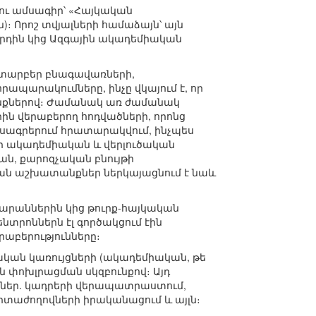
կու ամսագիր՝ «Հայկական
են)։ Որոշ տվյալների համաձայն՝ այն
հրդին կից Ազգային ակադեմիական
 տարբեր բնագավառների,
ապարակումները, ինչը վկայում է, որ
ւնքներով։ Ժամանակ առ ժամանակ
ն վերաբերող հոդվածների, որոնց
սագրերում հրատարակվում, ինչպես
ր ակադեմիական և վերլուծական
ան, քարոզչական բնույթի
ան աշխատանքներ ներկայացնում է նաև
արաններին կից թուրք-հայկական
նտրոններն էլ գործակցում էին
րաբերությունները։
ական կառույցների (ակադեմիական, թե
 փոխլրացման սկզբունքով։ Այդ
իրներ. կադրերի վերապատրաստում,
տաժողովների իրականացում և այլն։