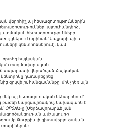
ակայն վերոհիշյալ հետազոտություններին
հետազոտություններ, այդուհանդերձ,
մ պատմական հետազոտությունները
ույցներում (օրինակ՝ Սաքարիայի և
ւնների կենտրոններում), կամ
, որտեղ հայկական
սիական ռազմավարական
ն մեծ ապարատի վերածված Հայկական
ալ կենտրոնը դադարեցրեց
ից զրկվելու հանգամանքը, մինչդեռ այն
 մեկ այլ հետազոտական կենտրոնում՝
արց բաժնի կարգավիճակով, նախագահն է
ոն՝
ORSAM
-ը (Մերձավորարևելյան
մագործակցության և մշակույթի
դրումը Թուրքիայի գիտավերլուծական
նգ տարիներին։