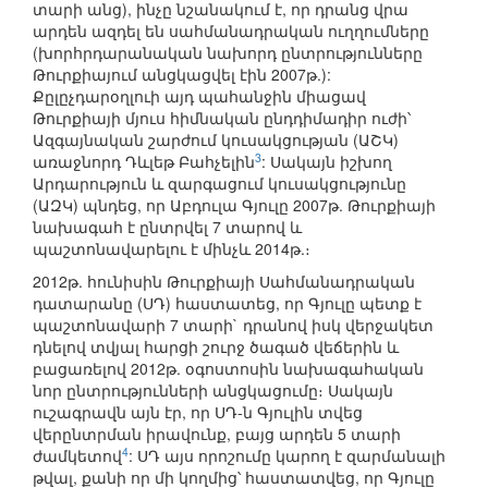
տարի անց), ինչը նշանակում է, որ դրանց վրա
արդեն ազդել են սահմանադրական ուղղումները
(խորհրդարանական նախորդ ընտրությունները
Թուրքիայում անցկացվել էին 2007թ.):
Քըլըչդարօղլուի այդ պահանջին միացավ
Թուրքիայի մյուս հիմնական ընդդիմադիր ուժի՝
Ազգայնական շարժում կուսակցության (ԱՇԿ)
3
առաջնորդ Դևլեթ Բահչելին
: Սակայն իշխող
Արդարություն և զարգացում կուսակցությունը
(ԱԶԿ) պնդեց, որ Աբդուլա Գյուլը 2007թ. Թուրքիայի
նախագահ է ընտրվել 7 տարով և
պաշտոնավարելու է մինչև 2014թ.։
2012թ. հունիսին Թուրքիայի Սահմանադրական
դատարանը (ՍԴ) հաստատեց, որ Գյուլը պետք է
պաշտոնավարի 7 տարի` դրանով իսկ վերջակետ
դնելով տվյալ հարցի շուրջ ծագած վեճերին և
բացառելով 2012թ. օգոստոսին նախագահական
նոր ընտրությունների անցկացումը։ Սակայն
ուշագրավն այն էր, որ ՍԴ-ն Գյուլին տվեց
վերընտրման իրավունք, բայց արդեն 5 տարի
4
ժամկետով
: ՍԴ այս որոշումը կարող է զարմանալի
թվալ, քանի որ մի կողմից՝ հաստատվեց, որ Գյուլը