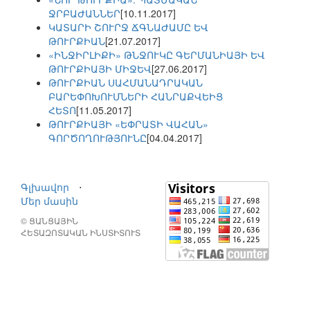
ՋՐԲԱԺԱՆՆԵՐ
[10.11.2017]
ԿԱՏԱՐԻ ՇՈՒՐՋ ՃԳՆԱԺԱՄԸ ԵՎ
ԹՈՒՐՔԻԱՆ
[21.07.2017]
«ԻՆՋԻՐԼԻՔԻ» ԹՆՋՈՒԿԸ ԳԵՐՄԱՆԻԱՅԻ ԵՎ
ԹՈՒՐՔԻԱՅԻ ՄԻՋԵՎ
[27.06.2017]
ԹՈՒՐՔԻԱՆ ՍԱՀՄԱՆԱԴՐԱԿԱՆ
ԲԱՐԵՓՈԽՈՒՄՆԵՐԻ ՀԱՆՐԱՔՎԵԻՑ
ՀԵՏՈ
[11.05.2017]
ԹՈՒՐՔԻԱՅԻ «ԵՓՐԱՏԻ ՎԱՀԱՆ»
ԳՈՐԾՈՂՈՒԹՅՈՒՆԸ
[04.04.2017]
Գլխավոր
⋅
Մեր մասին
© ՑԱՆՑԱՅԻՆ
ՀԵՏԱԶՈՏԱԿԱՆ ԻՆՍՏԻՏՈՒՏ