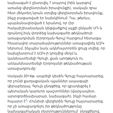
նախագահ է ընտրվել 7 տարով (հին կարգով`
առանց վերընտրման իրավունքի), սակայն դրա
հետ մեկտեղ նրան տրվեց վերընտրման իրավունք,
ինչը բացառված էր նախկինում: Դա, թերևս,
պայմանավորված է նրանով, որ (իր
հակաիշխանական կեցվածքով աչքի ընկած) ՍԴ-ն
դրանով իսկ փորձեց նախագահի թեկնածուի
առաջադրման (Էրդողան-Գյուլ) հարցում հետագա
հնարավոր տարաձայնություններ առաջացնել ԱԶԿ
ներսում, ինչպես նաև ակնհայտորեն ցույց տվեց, որ
նախընտրում է ԱԶԿ-ի կողմից մեղմ և
կանխատեսելի Գյուլի, քան պոռթկուն ու
անկանխատեսելի Էրդողանի թեկնածության
առաջադրումը:
Սակայն 2014թ. ապրիլի կեսին Գյուլը հայտարարեց,
որ չունի քաղաքական պլաններ ապագայի
վերաբերյալ: Գյուլն ընդգծեց, որ զբաղեցրել է
պետական կարևոր պաշտոններ (վարչապետ,
արտգործնախարար, նախագահ), ինչի համար
5
հպարտ է
: Հունիսի վերջերին Գյուլը հայտարարեց,
որ չի առաջադրելու իր թեկնածությունը
նախագահական ընտրություններում` ընդգծելով,