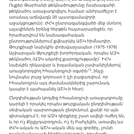
Ուլքեր Թարհանի թեկնածությունը (նախագահի
թեկնածու առաջադրվելու համար անհրաժեշտ է
ստանալ առնվազն 20 պատգամավորի
աջակցություն): ԺՀԿ ընտրազանգվածի մեջ մտնող
ալավիներն իրենց հերթին հայտարարեցին, որ
հրաժարվում են նախագահական
ընտրություններում քվեարկել ԱՇԿ հիմնադիր,
Թուրքիայի նախկին փոխվարչապետ (1975-1978)
Ալփարսլան Թյուրքեշի խորհրդական, որպես ԱԶԿ
թեկնածու (ԱԶԿ ակտիվ քարոզչությամբ)` ԻՀԿ
նախկին ղեկավար և իսլամական չափանիշներով
19
առաջնորդվող Իհսանօղլուի օգտին
, ինչը
նույնպես լուրջ կորուստ է (չի բացառվում, որ
Իհսանօղլուն այդ ժամանակներից շարունակ
կապեր է պահպանել ԱՇԿ-ի հետ):
Ընդդիմության կողմից Իհսանօղլուի առաջադրումը
կարելի է որակել որպես թուրքական ընդդիմության՝
սեփական պարտության ընդունում, քանի որ այն
գիտակցում է, որ ԱԶԿ դիրքերը շատ ավելի ուժեղ են,
և որ ո՛չ Քըլըչդարօղլուն, ո՛չ էլ Բահչելին, առավել ևս
ԺՀԿ-ական ու ԱՇԿ-ական մեկ այլ գործիչ, չունի
բավականաչափ հեղինակություն, որպեսզի