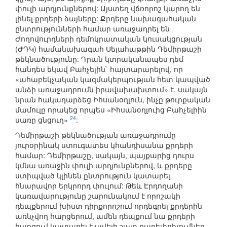
փուլի արդյունքներով: Այստեղ վճռորոշ կարող են
լինել քրդերի ձայները: Քրդերը նախագահական
ընտրությունների համար առաջադրել են
Ժողովուրդների դեմոկրատական կուսակցության
(ԺԴԿ) համանախագահ Սելահաթթին Դեմիրթաշի
թեկնածությունը: Դրան կտրականապես դեմ
հանդես եկավ Բահչելին` հայտարարելով, որ
«ահաբեկչական կազմակերպության հետ կապված
անձի առաջադրումն իրավախախտում» է, սակայն
նրան հակադարձեց Իհսանօղլուն, ինչը թուրքական
մամուլը որակեց որպես «Իհսանօղլուից Բահչելիին
24
սառը ցնցուղ»
:
Դեմիրթաշի թեկնածության առաջադրումը
յուրօրինակ ստուգատես կհանդիսանա քրդերի
համար: Դեմիրթաշը, սակայն, պայքարից դուրս
կմնա առաջին փուլի արդյունքներով, և քրդերը
ստիպված կլինեն ընտրություն կատարել
հնարավոր երկրորդ փուլում: Թեև Էրդողանի
կառավարությունը շարունակում է որոշակի
դեպքերում խիստ դիրքորոշում որդեգրել քրդերին
առնչվող հարցերում, ամեն դեպքում նա քրդերի
հարցում կատարել է ավելի շատ բարեփոխումներ