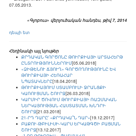
07.05.2013.
«Գլոբուս» վերլուծական հանդես, թիվ 7, 2014
դեպի ետ
Հեղինակի այլ նյութեր
ՔՐԴԱԿԱՆ ԳՈՐԾՈՆԸ ԹՈՒՐՔԻԱՅԻ ԱՐՏԱՀԵՐԹ
ԸՆՏՐՈՒԹՅՈՒՆՆԵՐՈՒՄ
[05.06.2018]
«ՁԻԹԵՆՈՒ ՃՅՈՒՂ» ԳՈՐԾՈՂՈՒԹՅՈՒՆԸ ԵՎ
ԹՈՒՐՔԻԱՅԻ ՀԵՌԱՀԱՐ
ՆՊԱՏԱԿՆԵՐԸ
[18.04.2018]
ԹՈՒՐՔԻԱՅՈՒՄ ՍՏԱՄԲՈՒԼԻ ՋՐԱՆՑՔԻ
ԿԱՌՈՒՑՄԱՆ ՇՈՒՐՋ
[26.03.2018]
ԿԱՐՄԻՐ ԾՈՎՈՒՄ ԹՈՒՐՔԻԱՅԻ ՌԱԶՄԱԿԱՆ
ՆԵՐԿԱՅՈՒԹՅԱՆ ՀԱՍՏԱՏՄԱՆ ԽՆԴՐԻ
ՇՈՒՐՋ
[21.03.2018]
21-ՐԴ ԴԱՐԸ՝ «ՔՐԴԱԿԱ՞Ն ԴԱՐ»
[19.12.2017]
ԲԱՔՈՒ-ԹԲԻԼԻՍԻ-ԿԱՐՍ ԵՐԿԱԹԳԾԻ ԲԱՑՄԱՆ
ՇՈՒՐՋ
[13.12.2017]
«ՆՈՐ ԹՈՒՐՔԻԱ». ՊԱՏՄԱԿԱՆ