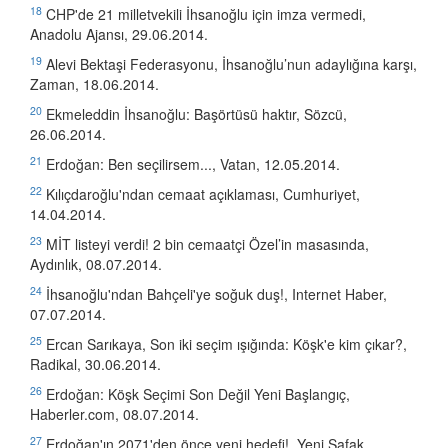
18
CHP'de 21 milletvekili İhsanoğlu için imza vermedi,
Anadolu Ajansı, 29.06.2014.
19
Alevi Bektaşi Federasyonu, İhsanoğlu’nun adaylığına karşı,
Zaman, 18.06.2014.
20
Ekmeleddin İhsanoğlu: Başörtüsü haktır, Sözcü,
26.06.2014.
21
Erdoğan: Ben seçilirsem..., Vatan, 12.05.2014.
22
Kılıçdaroğlu'ndan cemaat açıklaması, Cumhuriyet,
14.04.2014.
23
MİT listeyi verdi! 2 bin cemaatçi Özel’in masasında,
Aydınlık, 08.07.2014.
24
İhsanoğlu'ndan Bahçeli'ye soğuk duş!, Internet Haber,
07.07.2014.
25
Ercan Sarıkaya, Son iki seçim ışığında: Köşk'e kim çıkar?,
Radikal, 30.06.2014.
26
Erdoğan: Köşk Seçimi Son Değil Yeni Başlangıç,
Haberler.com, 08.07.2014.
27
Erdoğan'ın 2071'den önce yeni hedefi!, Yeni Şafak,