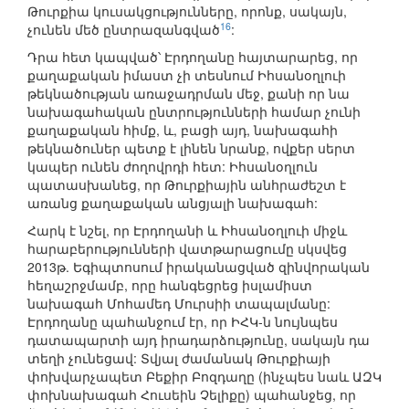
Թուրքիա կուսակցությունները, որոնք, սակայն,
16
չունեն մեծ ընտրազանգված
:
Դրա հետ կապված՝ Էրդողանը հայտարարեց, որ
քաղաքական իմաստ չի տեսնում Իհսանօղլուի
թեկնածության առաջադրման մեջ, քանի որ նա
նախագահական ընտրությունների համար չունի
քաղաքական հիմք, և, բացի այդ, նախագահի
թեկնածուներ պետք է լինեն նրանք, ովքեր սերտ
կապեր ունեն ժողովրդի հետ: Իհսանօղլուն
պատասխանեց, որ Թուրքիային անհրաժեշտ է
առանց քաղաքական անցյալի նախագահ:
Հարկ է նշել, որ Էրդողանի և Իհսանօղլուի միջև
հարաբերությունների վատթարացումը սկսվեց
2013թ. Եգիպտոսում իրականացված զինվորական
հեղաշրջմամբ, որը հանգեցրեց իսլամիստ
նախագահ Մոհամեդ Մուրսիի տապալմանը:
Էրդողանը պահանջում էր, որ ԻՀԿ-ն նույնպես
դատապարտի այդ իրադարձությունը, սակայն դա
տեղի չունեցավ: Տվյալ ժամանակ Թուրքիայի
փոխվարչապետ Բեքիր Բոզդաղը (ինչպես նաև ԱԶԿ
փոխնախագահ Հուսեին Չելիքը) պահանջեց, որ