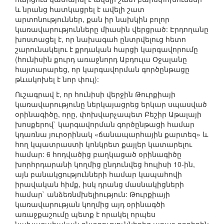
և նրանց հատկացրել է ավելի շատ
արտոնություններ, քան իր նախկին բոլոր
կառավարությունները միասին վերցրած: Էրդողանը
խոստացել է, որ նախագահ ընտրվելուց հետո
շարունակելու է քրդական հարցի կարգավորումը
(հունիսին քուրդ առաջնորդ Աբդուլա Օջալանը
հայտարարեց, որ կարգավորման գործընթացը
թևակոխել է նոր փուլ):
Ուշագրավ է, որ հունիսի վերջին Թուրքիայի
կառավարությունը ներկայացրեց երկար սպասված
օրինագիծը, որը, փոխվարչապետ Բեշիր Աթալայի
խոսքերով` կարգավորման գործընթացի համար
կդառնա յուրօրինակ «ճանապարհային քարտեզ» և
հող կպատրաստի կոնկրետ քայլեր կատարելու
համար: 6 հոդվածից բաղկացած օրինագիծը
խորհրդարանի կողմից ընդունվեց հուլիսի 10-ին,
այն բանակցությունների համար կապահովի
իրավական հիմք, իսկ դրանց մասնակիցների
համար` անձեռնմխելիություն: Թուրքիայի
կառավարության կողմից այդ օրինագծի
առաջքաշումը պետք է որակել որպես