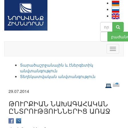
բաժանո
Տարածաշրջանային և էներգետիկ
անվտանգություն
Տեղեկատվական անվտանգություն
29.07.2014
ԹՈՒՐՔԻԱՆ ՆԱԽԱԳԱՀԱԿԱՆ
ԸՆՏՐՈՒԹՅՈՒՆՆԵՐԻՑ ԱՌԱՋ