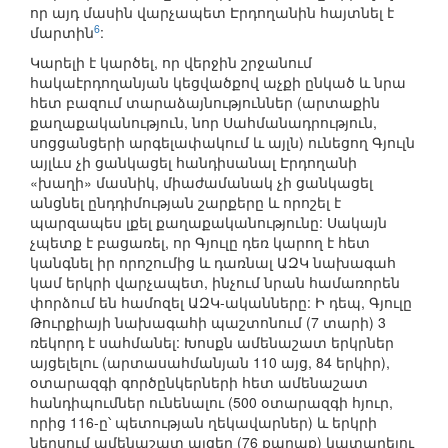
որ այդ մասին վարչապետ Էրդողանին հայտնել է
6
մարտին
:
Կարելի է կարծել, որ վերջին շրջանում
հակաէրդողանյան կեցվածքով աչքի ընկած և նրա
հետ բազում տարաձայնություններ (արտաքին
քաղաքականություն, նոր Սահմանադրություն,
սոցցանցերի արգելափակում և այլն) ունեցող Գյուլն
այլևս չի ցանկացել հանդիսանալ Էրդողանի
«խաղի» մասնիկ, միաժամանակ չի ցանկացել
անցնել ընդդիմության շարքերը և որոշել է
պարզապես լքել քաղաքականությունը: Սակայն
չպետք է բացառել, որ Գյուլը դեռ կարող է հետ
կանգնել իր որոշումից և դառնալ ԱԶԿ նախագահ
կամ երկրի վարչապետ, ինչում նրան համառորեն
փորձում են համոզել ԱԶԿ-ականները: Ի դեպ, Գյուլը
Թուրքիայի նախագահի պաշտոնում (7 տարի) 3
ռեկորդ է սահմանել: Խոսքն ամենաշատ երկրներ
այցելելու (արտասահմանյան 110 այց, 84 երկիր),
օտարազգի գործընկերների հետ ամենաշատ
հանդիպումներ ունենալու (500 օտարազգի հյուր,
որից 116-ը՝ պետության ղեկավարներ) և երկրի
ներսում ամենաշատ այցեր (76 քաղաք) կատարելու