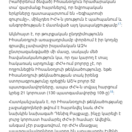
(Կահիրեում ծնված) Իհսանօղլուն հրաժարական
տա՝ զարմանք հայտնելով, որ եվրոպական
երկրները դատապարտում են «Եգիպտոսի
զուլումը», մինչդեռ ԻՀԿ-ն լռություն է պահպանում և
17
անգործության է մատնված այդ կապակցությամբ
:
Ակնհայտ է, որ թուրքական ընդդիմությունն
Իհսանօղլուի առաջադրմամբ փորձում է իր կողմը
գրավել չափավոր իսլամական ԱԶԿ
ընտրազանգվածի մի մասը, սակայն մեծ
հավանականություն կա, որ դա կարող է տալ
հակառակ արդյունք: ԺՀԿ-ում բոլորը չէ, որ
ողջունեցին Իհսանօղլուի թեկնածությունը. եթե
Իհսանօղլուի թեկնածության տակ իրենց
ստորագրությունը դրեցին ԱՇԿ բոլոր 52
պատգամավորները, ապա ԺՀԿ-ն տվյալ հարցում
18
կրեց 21 կորուստ (130 պատգամավորից 109-ը)
:
Հատկանշական է, որ Իհսանօղլուի թեկնածությանը
չաջակցողների թվում է հայտնվել նաև ԺՀԿ
նախկին նախագահ Դենիզ Բայքալը, ինչը կարելի է
լուրջ կորուստ համարել ԺՀԿ-ի համար: Ավելին,
անգամ չէր բացառվում, որ ԺՀԿ մնացյալ
պատգամավորները կարող են առաջադրել Էմինե