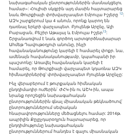
նախագահական ընտրություններին մասնակցելու
համար»: Հուլիսի սկզբին այդ մասին հայտարարեց
12
նաև Թուրքիայի փոխվարչապետ Էմրուլա Իշլերը
:
ԱԶԿ շարքերում կա 4 անուն, որոնք կարող են
դառնալ երկրի վարչապետ. Բյուլենթ Արընչ, Ալի
13
Բաբաջան, Բեշիր Աթալայ և Էմրուլա Իշլեր
:
Շրջանառվում է նաև գործող արտգործնախարար
Ահմեթ Դավութօղլուի անունը, ինչի
հավանականությունը կարելի է համարել փոքր. նա,
ամենայն հավանականությամբ, կպահպանի իր
պաշտոնը: Առավել հավանական կարելի է
համարել, որ Թուրքիայի վարչապետ կդառնա ԱԶԿ
հիմնադիրներից՝ փոխվարչապետ Բյուլենթ Արընչը:
Ինչ վերաբերում է թուրքական հիմնական
ընդդիմադիր ուժերին` ԺՀԿ-ին ու ԱՇԿ-ին, ապա
նրանք որոշեցին նախագահական
ընտրություններին գնալ միասնական թեկնածուով`
ընտրություններում սեփական
հնարավորությունները մեծացնելու համար: 2014թ.
ապրիլին Քըլըչդարօղլուն հայտարարեց, որ
ընդդիմությունը նախագահական
ընտրություններում հանդես է գալու միասնական