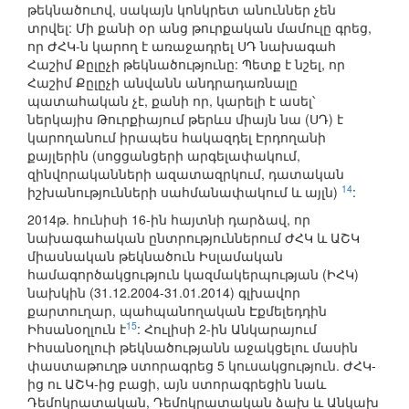
թեկնածուով, սակայն կոնկրետ անուններ չեն
տրվել: Մի քանի օր անց թուրքական մամուլը գրեց,
որ ԺՀԿ-ն կարող է առաջադրել ՍԴ նախագահ
Հաշիմ Քըլըչի թեկնածությունը: Պետք է նշել, որ
Հաշիմ Քըլըչի անվանն անդրադառնալը
պատահական չէ, քանի որ, կարելի է ասել՝
ներկայիս Թուրքիայում թերևս միայն նա (ՍԴ) է
կարողանում իրապես հակազդել Էրդողանի
քայլերին (սոցցանցերի արգելափակում,
զինվորականների ազատազրկում, դատական
14
իշխանությունների սահմանափակում և այլն)
:
2014թ. հունիսի 16-ին հայտնի դարձավ, որ
նախագահական ընտրություններում ԺՀԿ և ԱՇԿ
միասնական թեկնածուն Իսլամական
համագործակցություն կազմակերպության (ԻՀԿ)
նախկին (31.12.2004-31.01.2014) գլխավոր
քարտուղար, պահպանողական Էքմելեդդին
15
Իհսանօղլուն է
: Հուլիսի 2-ին Անկարայում
Իհսանօղլուի թեկնածությանն աջակցելու մասին
փաստաթուղթ ստորագրեց 5 կուսակցություն. ԺՀԿ-
ից ու ԱՇԿ-ից բացի, այն ստորագրեցին նաև
Դեմոկրատական, Դեմոկրատական ձախ և Անկախ