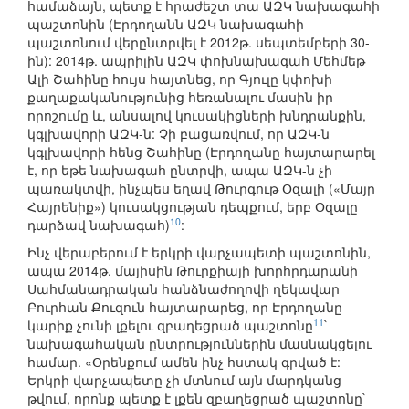
համաձայն, պետք է հրաժեշտ տա ԱԶԿ նախագահի
պաշտոնին (Էրդողանն ԱԶԿ նախագահի
պաշտոնում վերընտրվել է 2012թ. սեպտեմբերի 30-
ին): 2014թ. ապրիլին ԱԶԿ փոխնախագահ Մեհմեթ
Ալի Շահինը հույս հայտնեց, որ Գյուլը կփոխի
քաղաքականությունից հեռանալու մասին իր
որոշումը և, անսալով կուսակիցների խնդրանքին,
կգլխավորի ԱԶԿ-ն: Չի բացառվում, որ ԱԶԿ-ն
կգլխավորի հենց Շահինը (Էրդողանը հայտարարել
է, որ եթե նախագահ ընտրվի, ապա ԱԶԿ-ն չի
պառակտվի, ինչպես եղավ Թուրգութ Օզալի («Մայր
Հայրենիք») կուսակցության դեպքում, երբ Օզալը
10
դարձավ նախագահ)
:
Ինչ վերաբերում է երկրի վարչապետի պաշտոնին,
ապա 2014թ. մայիսին Թուրքիայի խորհրդարանի
Սահմանադրական հանձնաժողովի ղեկավար
Բուրհան Քուզուն հայտարարեց, որ Էրդողանը
11
կարիք չունի լքելու զբաղեցրած պաշտոնը
`
նախագահական ընտրություններին մասնակցելու
համար. «Օրենքում ամեն ինչ հստակ գրված է:
Երկրի վարչապետը չի մտնում այն մարդկանց
թվում, որոնք պետք է լքեն զբաղեցրած պաշտոնը`