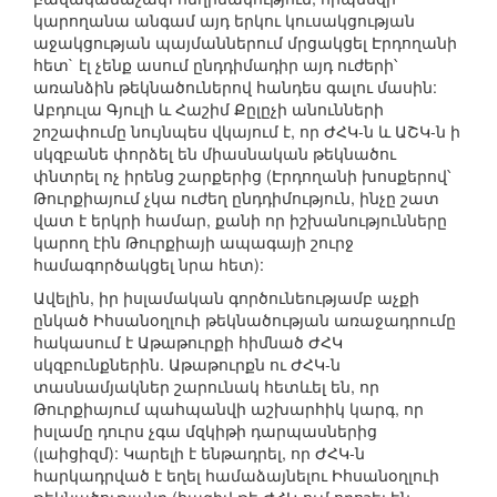
կարողանա անգամ այդ երկու կուսակցության
աջակցության պայմաններում մրցակցել Էրդողանի
հետ` էլ չենք ասում ընդդիմադիր այդ ուժերի՝
առանձին թեկնածուներով հանդես գալու մասին:
Աբդուլա Գյուլի և Հաշիմ Քըլըչի անունների
շոշափումը նույնպես վկայում է, որ ԺՀԿ-ն և ԱՇԿ-ն ի
սկզբանե փորձել են միասնական թեկնածու
փնտրել ոչ իրենց շարքերից (Էրդողանի խոսքերով՝
Թուրքիայում չկա ուժեղ ընդդիմություն, ինչը շատ
վատ է երկրի համար, քանի որ իշխանությունները
կարող էին Թուրքիայի ապագայի շուրջ
համագործակցել նրա հետ):
Ավելին, իր իսլամական գործունեությամբ աչքի
ընկած Իհսանօղլուի թեկնածության առաջադրումը
հակասում է Աթաթուրքի հիմնած ԺՀԿ
սկզբունքներին. Աթաթուրքն ու ԺՀԿ-ն
տասնամյակներ շարունակ հետևել են, որ
Թուրքիայում պահպանվի աշխարհիկ կարգ, որ
իսլամը դուրս չգա մզկիթի դարպասներից
(լաիցիզմ): Կարելի է ենթադրել, որ ԺՀԿ-ն
հարկադրված է եղել համաձայնելու Իհսանօղլուի