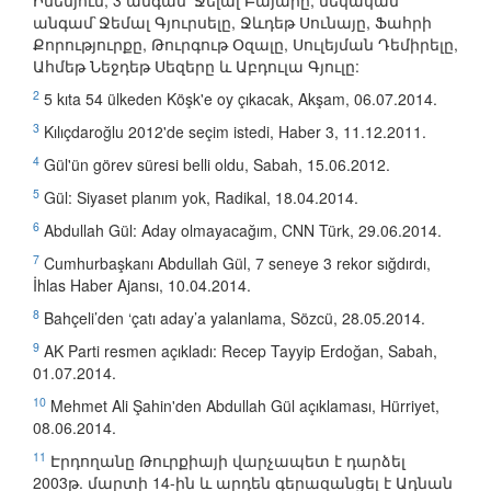
Ինենյուն, 3 անգամ՝ Ջելալ Բայարը, մեկական
անգամ`Ջեմալ Գյուրսելը, Ջևդեթ Սունայը, Ֆահրի
Քորություրքը, Թուրգութ Օզալը, Սուլեյման Դեմիրելը,
Ահմեթ Նեջդեթ Սեզերը և Աբդուլա Գյուլը:
2
5 kıta 54 ülkeden Köşk'e oy çıkacak, Akşam, 06.07.2014.
3
Kılıçdaroğlu 2012'de seçim istedi, Haber 3, 11.12.2011.
4
Gül'ün görev süresi belli oldu, Sabah, 15.06.2012.
5
Gül: Siyaset planım yok, Radikal, 18.04.2014.
6
Abdullah Gül: Aday olmayacağım, CNN Türk, 29.06.2014.
7
Cumhurbaşkanı Abdullah Gül, 7 seneye 3 rekor sığdırdı,
İhlas Haber Ajansı, 10.04.2014.
8
Bahçeli’den ‘çatı aday’a yalanlama, Sözcü, 28.05.2014.
9
AK Parti resmen açıkladı: Recep Tayyip Erdoğan, Sabah,
01.07.2014.
10
Mehmet Ali Şahin'den Abdullah Gül açıklaması, Hürriyet,
08.06.2014.
11
Էրդողանը Թուրքիայի վարչապետ է դարձել
2003թ. մարտի 14-ին և արդեն գերազանցել է Ադնան