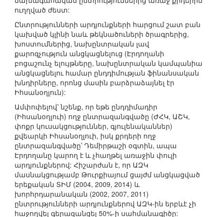
նախագահական ընտրություններից առաջ քրդերին
ուղղված ժեստ:
Ընտրությունների արդյունքների հարցում շատ բան
կախված կլինի նաև թեկնածուների ծրագրերից,
խոստումներից, նախընտրական լավ
քարոզչություն անցկացնելուց (Էրդողանի
բոցաշունչ ելույթները, նախընտրական կամպանիա
անցկացնելու համար ընդդիմության ֆինանսական
խնդիրները, որոնց մասին բարձրաձայնել էր
Իհսանօղլուն):
Ամփոփելով՝ նշենք, որ եթե ընդդիմադիր
(Իհսանօղլուի) ողջ ընտրազանգվածը (ԺՀԿ, ԱՇԿ,
փոքր կուսակցություններ, գյուլենականներ)
քվեարկի Իհսանօղլուի, իսկ քրդերի ողջ
ընտրազանգվածը՝ Դեմիրթաշի օգտին, ապա
Էրդողանը կարող է և չհաղթել առաջին փուլի
արդյունքներով: Հիշարժան է, որ ԱԶԿ
մասնակցությամբ Թուրքիայում ցայժմ անցկացված
երեքական ՏԻՄ (2004, 2009, 2014) և
խորհրդարանական (2002, 2007, 2011)
ընտրությունների արդյունքներով ԱԶԿ-ին երբևէ չի
հաջողվել գերազանցել 50%-ի սահմանագիծը: