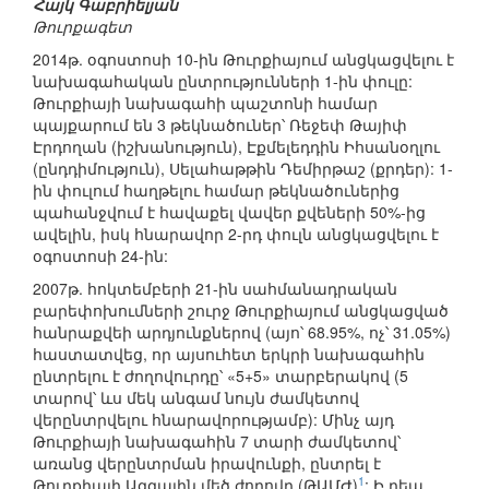
Հայկ Գաբրիելյան
Թուրքագետ
2014թ. օգոստոսի 10-ին Թուրքիայում անցկացվելու է
նախագահական ընտրությունների 1-ին փուլը:
Թուրքիայի նախագահի պաշտոնի համար
պայքարում են 3 թեկնածուներ՝ Ռեջեփ Թայիփ
Էրդողան (իշխանություն), Էքմելեդդին Իհսանօղլու
(ընդդիմություն), Սելահաթթին Դեմիրթաշ (քրդեր): 1-
ին փուլում հաղթելու համար թեկնածուներից
պահանջվում է հավաքել վավեր քվեների 50%-ից
ավելին, իսկ հնարավոր 2-րդ փուլն անցկացվելու է
օգոստոսի 24-ին:
2007թ. հոկտեմբերի 21-ին սահմանադրական
բարեփոխումների շուրջ Թուրքիայում անցկացված
հանրաքվեի արդյունքներով (այո՝ 68.95%, ոչ՝ 31.05%)
հաստատվեց, որ այսուհետ երկրի նախագահին
ընտրելու է ժողովուրդը՝ «5+5» տարբերակով (5
տարով՝ ևս մեկ անգամ նույն ժամկետով
վերընտրվելու հնարավորությամբ): Մինչ այդ
Թուրքիայի նախագահին 7 տարի ժամկետով՝
առանց վերընտրման իրավունքի, ընտրել է
1
Թուրքիայի Ազգային մեծ ժողովը (ԹԱՄԺ)
: Ի դեպ,