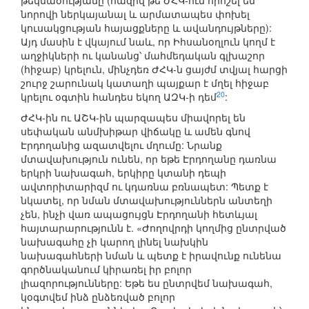
թեկնածությանը (հազիվ թե ԺՀԿ-ում որոշել են
նորովի ներկայանալ և արմատապես փոխել
կուսակցության հայացքները և ավանդույթները):
Այդ մասին է վկայում նաև, որ Իհսանօղլուն կողմ է
աղջիկների ու կանանց՝ մահմեդական գլխաշոր
(հիջաբ) կրելուն, մինչդեռ ԺՀԿ-ն ցայժմ տվյալ հարցի
շուրջ շարունակ կատաղի պայքար է մղել հիջաբ
20
կրելու օգտին հանդես եկող ԱԶԿ-ի դեմ
:
ԺՀԿ-ին ու ԱՇԿ-ին պարզապես միավորել են
սեփական անմխիթար վիճակը և ամեն գնով
Էրդողանից ազատվելու մղումը: Նրանք
մտավախություն ունեն, որ եթե Էրդողանը դառնա
երկրի նախագահ, երկիրը կտանի դեպի
ավտորիտարիզմ ու կդառնա բռնապետ: Պետք է
նկատել, որ նման մտավախություններն անտեղի
չեն, ինչի վառ ապացույցն Էրդողանի հետևյալ
հայտարարությունն է. «Ժողովրդի կողմից ընտրված
նախագահը չի կարող լինել նախկին
նախագահների նման և պետք է իրավունք ունենա
գործնականում կիրառել իր բոլոր
լիազորությունները: Եթե ես ընտրվեմ նախագահ,
կօգտվեմ ինձ ընձեռված բոլոր