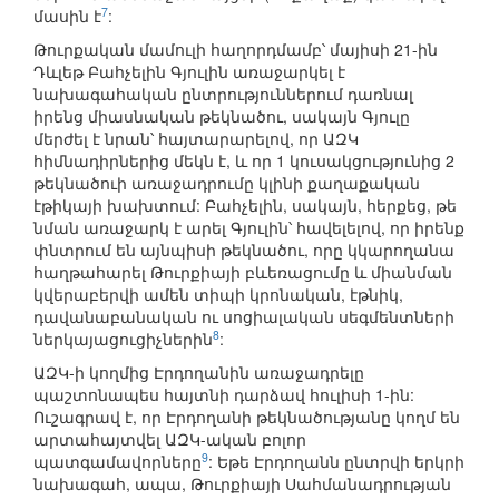
7
մասին է
:
Թուրքական մամուլի հաղորդմամբ՝ մայիսի 21-ին
Դևլեթ Բահչելին Գյուլին առաջարկել է
նախագահական ընտրություններում դառնալ
իրենց միասնական թեկնածու, սակայն Գյուլը
մերժել է նրան՝ հայտարարելով, որ ԱԶԿ
հիմնադիրներից մեկն է, և որ 1 կուսակցությունից 2
թեկնածուի առաջադրումը կլինի քաղաքական
էթիկայի խախտում: Բահչելին, սակայն, հերքեց, թե
նման առաջարկ է արել Գյուլին՝ հավելելով, որ իրենք
փնտրում են այնպիսի թեկնածու, որը կկարողանա
հաղթահարել Թուրքիայի բևեռացումը և միանման
կվերաբերվի ամեն տիպի կրոնական, էթնիկ,
դավանաբանական ու սոցիալական սեգմենտների
8
ներկայացուցիչներին
:
ԱԶԿ-ի կողմից Էրդողանին առաջադրելը
պաշտոնապես հայտնի դարձավ հուլիսի 1-ին:
Ուշագրավ է, որ Էրդողանի թեկնածությանը կողմ են
արտահայտվել ԱԶԿ-ական բոլոր
9
պատգամավորները
: Եթե Էրդողանն ընտրվի երկրի
նախագահ, ապա, Թուրքիայի Սահմանադրության