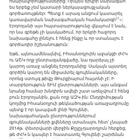
հնարավորություններից: Որպես երկրի նախագահ՝
ես երբեք չեմ կատարի ներկայացուցչական
գործառույթներ: Պետք է արագ անցում կատարել
21
կառավարման նախագահական համակարգի
»:
Էրդողանի այս հայտարարությունը վկայում է նաև,
որ նա գրեթե չի կասկածում, որ երկրի հաջորդ
նախագահը լինելու է հենց ինքը և որ ստանալու է
գործադիր իշխանություն:
Եթե, այնուամենայնիվ, Իհսանօղլուին աջակցի ԺՀԿ
ու ԱՇԿ ողջ ընտրազանգվածը, նա դարձյալ չի
կարող առաջ անցնել Էրդողանից: Սակայն այստեղ
գործին կարող են միջամտել գյուլենականները,
որոնց ստույգ թիվը Թուրքիայում հայտնի չէ: Ի
տարբերություն ՏԻՄ ընտրությունների, այս անգամ
նրանց համար խնդիրն ավելի շատ առնչվում է հենց
բուն Էրդողանին, քան ողջ ԱԶԿ-ին: Ընդդիմության
կողմից Իհսանօղլուի թեկնածության առաջադրումը
պետք է որ կապված լինի Գյուլենի,
նախագահական ընտրություններում
գյուլենականների քվեները ստանալու հետ՝ չնայած
2014թ. փետրվարի վերջին Քըլըչդարօղլուն հերքեց,
թե ԺՀԿ-ն կապեր է հաստատել Գյուլենի շարժման