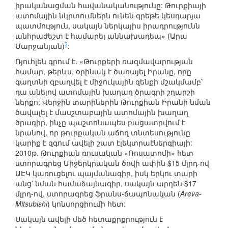
իրականացման հավանականությունը: Թուրքիայի
ատոմային նկրտումներն ունեն գրեթե կեսդարյա
պատմություն, սակայն ներկայիս իրադրությունն
անհրաժեշտ է համարել աննախադեպ» (Արա
3
Մարջանյան)
:
Ռյուհլեն գրում է. «Թուրքերի ռազմավարության
համար, թերևս, օրինակ է ծառայել Իրանը, որը
գաղտնի զբաղվել է միջուկային զենքի մշակմամբ՝
դա անելով ատոմային խաղաղ ծրագրի շղարշի
ներքո: Վերջին տարիներին Թուրքիան Իրանի նման
ծավալել է մասշտաբային ատոմային խաղաղ
ծրագիր, ինչը պաշտոնապես բացատրվում է
նրանով, որ թուրքական աճող տնտեսությունը
կարիք է զգում ավելի շատ էլեկտրաէներգիայի:
2010թ. Թուրքիան ռուսական «Ռոսատոմի» հետ
ստորագրեց Միջերկրական ծովի ափին $15 մլրդ-ով
ԱԷԿ կառուցելու պայմանագիր, իսկ երկու տարի
անց՝ նման համաձայնագիր, սակայն արդեն $17
մլրդ-ով, ստորագրեց ֆրանս-ճապոնական (
Areva-
Mitsubishi
) կոնսորցիումի հետ:
Սակայն ավելի մեծ հետաքրքրություն է