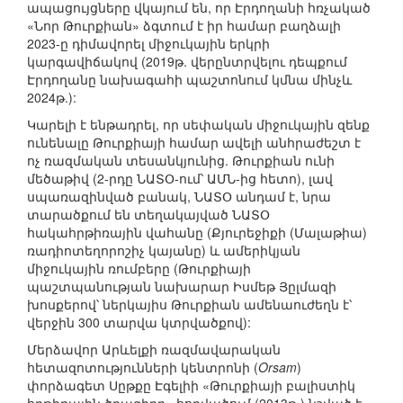
ապացույցները վկայում են, որ Էրդողանի հռչակած
«Նոր Թուրքիան» ձգտում է իր համար բաղձալի
2023-ը դիմավորել միջուկային երկրի
կարգավիճակով (2019թ. վերընտրվելու դեպքում
Էրդողանը նախագահի պաշտոնում կմնա մինչև
2024թ.):
Կարելի է ենթադրել, որ սեփական միջուկային զենք
ունենալը Թուրքիայի համար ավելի անհրաժեշտ է
ոչ ռազմական տեսանկյունից. Թուրքիան ունի
մեծաթիվ (2-րդը ՆԱՏՕ-ում՝ ԱՄՆ-ից հետո), լավ
սպառազինված բանակ, ՆԱՏՕ անդամ է, նրա
տարածքում են տեղակայված ՆԱՏՕ
հակահրթիռային վահանը (Քյուրեջիքի (Մալաթիա)
ռադիոտեղորոշիչ կայանը) և ամերիկյան
միջուկային ռումբերը (Թուրքիայի
պաշտպանության նախարար Իսմեթ Յըլմազի
խոսքերով՝ ներկայիս Թուրքիան ամենաուժեղն է՝
վերջին 300 տարվա կտրվածքով):
Մերձավոր Արևելքի ռազմավարական
հետազոտությունների կենտրոնի (
Orsam
)
փորձագետ Սըթքը Էգելիի «Թուրքիայի բալիստիկ