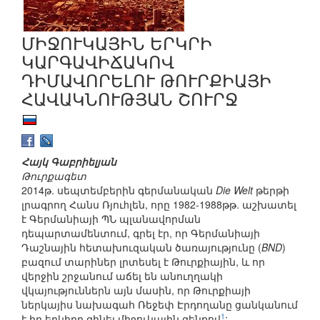
ՄԻՋՈՒԿԱՅԻՆ ԵՐԿՐԻ
ԿԱՐԳԱՎԻՃԱԿՈՎ
ԴԻՄԱՎՈՐԵԼՈՒ ԹՈՒՐՔԻԱՅԻ
ՀԱՎԱԿՆՈՒԹՅԱՆ ՇՈՒՐՋ
Հայկ Գաբրիելյան
Թուրքագետ
2014թ. սեպտեմբերին գերմանական
Die Welt
թերթի
լրագրող Հանս Ռյուhլեն, որը 1982-1988թթ. աշխատել
է Գերմանիայի ՊՆ պլանավորման
դեպարտամենտում, գրել էր, որ Գերմանիայի
Դաշնային հետախուզական ծառայությունը (
BND
)
բազում տարիներ լրտեսել է Թուրքիային, և որ
վերջին շրջանում աճել են անուղղակի
վկայություններն այն մասին, որ Թուրքիայի
ներկայիս նախագահ Ռեջեփ Էրդողանը ցանկանում
1
է իր երկիրը զինել միջուկային զենքով
: