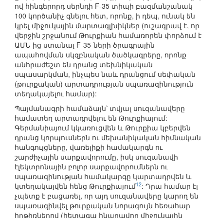
ով հինգերորդ սերնդի F-35 տիպի բազմանշանակ
100 կործանիչ գնելու հետ, որոնք, ի դեպ, ունակ են
կրել միջուկային մարտագլխիկներ (ուշագրավ է, որ
վերջին շրջանում Թուրքիան համառորեն փորձում է
ԱՄՆ-ից ստանալ F-35-ների ծրագրային
ապահովման սկզբնական ծածկագրերը, որոնք
անհրաժեշտ են դրանց տեխնիկական
սպասարկման, ինչպես նաև դրանցում սեփական
(թուրքական) արտադրության սպառազինություն
տեղակայելու համար):
Պայմանագրի համաձայն՝ տվյալ սուզանավերը
համատեղ արտադրվելու են Թուրքիայում:
Գերմանիայում կկառուցվեն և Թուրքիա կբերվեն
դրանց կորպուսներն ու մեխանիկական հիմնական
հանգույցները, վառելիքի համակարգն ու
շարժիչային սարքավորումը, իսկ սուզանավի
էլեկտրոնային բոլոր սարքավորումներն ու
սպառազինության համակարգը կարտադրվեն և
12
կտեղակայվեն հենց Թուրքիայում
: Դրա համար էլ
չպետք է բացառել, որ այդ սուզանավերը կարող են
սպառազինվել թուրքական նորագույն հեռահար
հրթիռներով (հետագա հնարավոր միջուկային