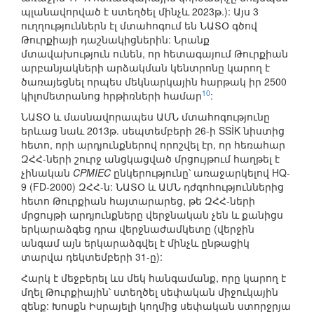
պլանավորված է ստեղծել մինչև 2023թ.): Այս 3
ուղղություններն էլ մտահոգում են ՆԱՏՕ գծով
Թուրքիայի դաշնակիցներին: Նրանք
մտավախություն ունեն, որ հետագայում Թուրքիան
արբանյակների արձակման կենտրոնը կարող է
ծառայեցնել որպես մեկնարկային հարթակ իր 2500
10
կիլոմետրանոց հրթիռների համար
:
ՆԱՏՕ և մասնավորապես ԱՄՆ մտահոգությունը
երևաց նաև 2013թ. սեպտեմբերի 26-ի SSİK նիստից
հետո, որի արդյունքներով որոշվել էր, որ հեռահար
ԶՀՀ-ների շուրջ անցկացված մրցույթում հաղթել է
չինական
CPMIEC
ընկերությունը՝ առաջարկելով HQ-
9 (FD-2000) ԶՀՀ-ն: ՆԱՏՕ և ԱՄՆ դժգոհություններից
հետո Թուրքիան հայտարարեց, թե ԶՀՀ-ների
մրցույթի արդյունքները վերջնական չեն և քանիցս
երկարաձգեց դրա վերջնաժամկետը (վերջին
անգամ այն երկարաձգվել է մինչև ընթացիկ
տարվա դեկտեմբերի 31-ը):
Հարկ է մեջբերել ևս մեկ հանգամանք, որը կարող է
մղել Թուրքիային՝ ստեղծել սեփական միջուկային
զենք: Խոսքն Իսրայելի կողմից սեփական ստորջրյա