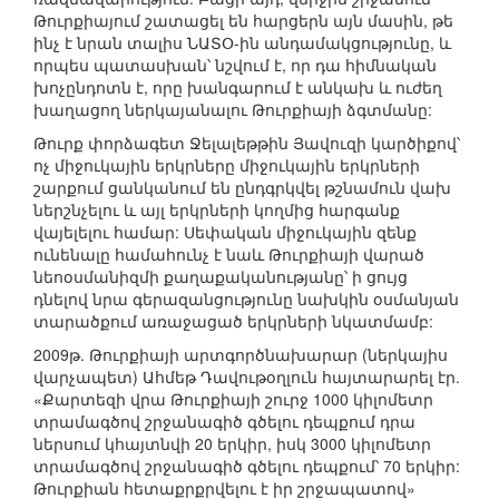
Թուրքիայում շատացել են հարցերն այն մասին, թե
ինչ է նրան տալիս ՆԱՏՕ-ին անդամակցությունը, և
որպես պատասխան՝ նշվում է, որ դա հիմնական
խոչընդոտն է, որը խանգարում է անկախ և ուժեղ
խաղացող ներկայանալու Թուրքիայի ձգտմանը:
Թուրք փորձագետ Ջելալեթթին Յավուզի կարծիքով՝
ոչ միջուկային երկրները միջուկային երկրների
շարքում ցանկանում են ընդգրկվել թշնամուն վախ
ներշնչելու և այլ երկրների կողմից հարգանք
վայելելու համար: Սեփական միջուկային զենք
ունենալը համահունչ է նաև Թուրքիայի վարած
նեոօսմանիզմի քաղաքականությանը՝ ի ցույց
դնելով նրա գերազանցությունը նախկին օսմանյան
տարածքում առաջացած երկրների նկատմամբ:
2009թ. Թուրքիայի արտգործնախարար (ներկայիս
վարչապետ) Ահմեթ Դավութօղլուն հայտարարել էր.
«Քարտեզի վրա Թուրքիայի շուրջ 1000 կիլոմետր
տրամագծով շրջանագիծ գծելու դեպքում դրա
ներսում կհայտնվի 20 երկիր, իսկ 3000 կիլոմետր
տրամագծով շրջանագիծ գծելու դեպքում՝ 70 երկիր:
Թուրքիան հետաքրքրվելու է իր շրջապատով»