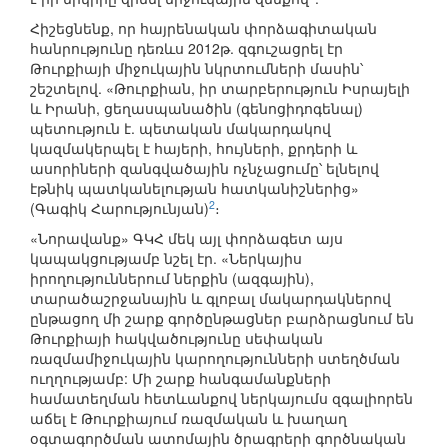
Հիշեցնենք, որ հայրենական փորձագիտական
հանրությունը դեռևս 2012թ. զգուշացրել էր
Թուրքիայի միջուկային նկրտումների մասին՝
շեշտելով. «Թուրքիան, իր տարբերություն Իսրայելի
և Իրանի, ցեղասպանածին (գենոցիդոգենալ)
պետություն է. պետական մակարդակով
կազմակերպել է հայերի, հույների, քրդերի և
ասորիների զանգվածային ոչնչացումը՝ ելնելով
էթնիկ պատկանելության հատկանիշներից»
2
(Գագիկ Հարությունյան)
։
«Նորավանք» ԳԿՀ մեկ այլ փորձագետ այս
կապակցությամբ նշել էր. «Ներկայիս
իրողություններում ներքին (ազգային),
տարածաշրջանային և գլոբալ մակարդակներով
ընթացող մի շարք գործընթացներ բարձրացնում են
Թուրքիայի հակվածությունը սեփական
ռազմամիջուկային կարողությունների ստեղծման
ուղղությամբ: Մի շարք հանգամանքների
համատեղման հետևանքով ներկայումս զգալիորեն
աճել է Թուրքիայում ռազմական և խաղաղ
օգտագործման ատոմային ծրագրերի գործնական