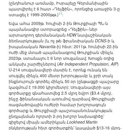
(ընդհանուր առմամբ, Իսրայելը Գերմանիային
պատվիրել է 6 հատ «Դելֆին», որոնցից առաջին 3-ը
11
ստացել է 1999-2000թթ.)
:
Եվա ահա 2009թ. հուլիսի 2-ին Թուրքիայի ՊՆ-ն
պայմանագիր ստորագրեց «Դելֆին»-ներ
արտադրող գերմանական
HDW
նավաշինական
ձեռնարկության (և ոչ թե ֆրանսիական
DCNS
-ի և
իսպանական
Navantia
-ի) հետ: 2011թ. հունիսի 22-ին
ուժի մեջ մտած պայմանագրով Թուրքիան մինչև
2023թ. ստանալու է 6 նոր սուզանավ: Խոսքն օդից
անկախ շարժիչներով (
Air Independent Propulsion, AIP
)
U-214 սուզանավերի մասին է, որոնք ունակ են
սուզվել մինչև 400 մետր խորությամբ և ջրի տակ
ինքնուրույն գործել մինչև 50 օր (ընթացքի պաշարը
կազմում է 19.000 կիլոմետր): Սուզանավերի այս
գործարքը գնահատվեց 2.5 մլրդ եվրո ($3.4 մլրդ),
ինչը ֆինանսական առումով դարձավ Թուրքիայի
ռազմածովային ուժերի համար խոշորագույն
գործարք և Թուրքիայի պաշտպանունակության
ընդլայնման ոլորտի 2-րդ խոշոր նախագիծը՝
զիջելով միայն ամերիկյան
Lockheed Martin
ընկերության հետ գործարքին՝ կապված $13-16 մլրդ-