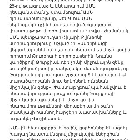
28-ով թվագրված և Անկարայում ԱՄՆ
դեսպանատանը, Ստամբուլում ԱՄՆ
հյուպատոսությանը, ԱԷՄԳ-ում ԱՄՆ
ներկայացուցչին հասցեագրված «գաղտնի»
փաստաթղթում, որի վրա առկա է տվյալ ժամանակ
ԱՄՆ պետքարտուղար Հիլարի Քլինթոնի
ստորագրությունը, նշված էր. «Ամերիկացի
վերլուծաբաններն ուշադիր հետևում են միջուկային
ոլորտում Թուրքիայի բոլոր քայլերին: Նրանց
կարծիքով՝ Թուրքիան դեռ չունի միջուկային զենք
ստեղծելու ծրագիր, սակայն կա մտահոգություն, որ
Թուրքիան այդ հարցում շրջադարձ կկատարի, եթե
տարածաշրջանի մյուս երկրներն ունենան
միջուկային զենք»: Փաստաթղթում պահանջվում է
հնարավորության դեպքում գտնել Թուրքիայի
միջուկային պլանների և միջուկային
հնարավորությունների վերաբերյալ մի քանի
տասնյակի հասնող հարցերի պատասխանները և
ուղարկել Վաշինգտոն:
ԱՄՆ-ին հետաքրքրել է, թե ինչ գործոններ են ազդել
խաղաղ նպատակներով միջուկային էներգիան