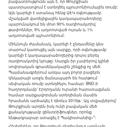
բացատրությունն այն է, որ Թուրքիան
պատրաստվում է ստեղծել պլուտոնիումային ռումբ:
Այն կարելի է ստանալ հենց ԱԷԿ օգնությամբ.
մշակված վառելիքային կաղապարաձողերը
պարունակում են մոտ 90% ռադիոակտիվ
թափոններ, 9% աղտոտված ուրան և 1%
աղտոտված պլուտոնիում:
Միևնույն ժամանակ, կարելի է ընդամենը կես
տարում կառուցել այն սարքը, որի օգնությամբ
կարելի է կաղապարաձողերից դուրս բերել
ռադիոակտիվ նյութը: Սարքն իր չափերով կլինի
սովորական գրասենյակային շենքից ոչ մեծ:
Պայմանագրերում առկա այդ բոլոր բացերն
Անկարայի առջև ճանապարհ են հարթում
սեփական ռումբ ստեղծելու համար: BND-ի
հաղորդմամբ՝ Էրդողանն ուրանի հարստացման
համար սարքավորման ստեղծման մասին
հրամանն արձակել է դեռևս 2010թ.: Այլ տվյալներով՝
Թուրքիան արդեն իսկ ունի բավական մեծ
քանակությամբ ցենտրիֆուգներ, որոնք
4
ենթադրաբար ստացել է Պակիստանից»
:
Հիշեցնենք, որ Թուրքիան ընդհանուր առմամբ