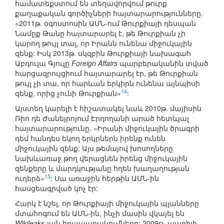
համատեքստում են տեղավորվում թուրք
քաղաքական գործիչների հայտարարությունները.
«2011թ. օգոստոսին ԱՄՆ-ում Թուրքիայի դեսպան
Նամըք Թանը հայտարարել է, թե Թուրքիան չի
կարող թույլ տալ, որ Իրանն ունենա միջուկային
զենք: Իսկ 2013թ. սկզբին Թուրքիայի նախագահ
Աբդուլա Գյուլը
Foreign Affairs
պարբերականին տված
հարցազրույցիում հայտարարել էր, թե Թուրքիան
թույլ չի տա, որ հարևան երկիրն ունենա այնպիսի
14
զենք, որից չունի Թուրքիան»
:
Այստեղ կարելի է հիշատակել նաև 2010թ. մայիսին
Ռիո դե Ժանեյրոյում Էրդողանի արած հետևյալ
հայտարարությունը. «Իրանի միջուկային ծրագրի
դեմ հանդես եկող երկրներն իրենք ունեն
միջուկային զենք: Այս թեմայով խոսողները
նախևառաջ թող վերացնեն իրենց միջուկային
զենքերը և մարդկությանը հղեն խաղաղության
15
ուղերձ»
: Սա առաջին հերթին ԱՄՆ-ին
հասցեագրված կոչ էր:
Հարկ է նշել, որ Թուրքիայի միջուկային պլանները
մտահոգում են ԱՄՆ-ին, ինչի մասին վկայել են
Wikileaks
-յան հրապարակումները: 2009թ. ապրիլի