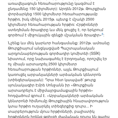
առավելագույն հեռահարությունը կազմում է
ընդամենը 150 կիլոմետր): Արդեն 2012թ. Թուրքիան
փորձարկեց 1500 կիլոմետր հեռահարությամբ
հրթիռ, իսկ մինչև 2015թ. պետք է մշակի 2500
կիլոմետր հեռահարության հրթիռ: Հրթիռների
ստեղծման ծրագիրը ևս մեկ ցուցիչ է, որ երկրում
8
գործում է միջուկային զենքի մշակման ծրագիր»
:
Նշենք ևս մեկ կարևոր հանգամանք: 2012թ. ամռանը
Թուրքիայում անցկացված Պաշտպանական
արդյունաբերության գործադիր կոմիտեի (SSİK)
նիստում, որը նախագահել է Էրդողանը, որոշվել էր
ոչ միայն արտադրել 2500 կիլոմետր
հեռահարության հրթիռներ, այլև Թուրքիայում
կառուցել արբանյակների արձակման կենտրոն
(տիեզերակայան): Դրա հետ կապված՝ թուրք
սյունակագիր Էմրե Սոնջանն իր «Թուրքիան
արտադրելու է միջմայրցամաքային հրթիռ»
հոդվածում գրում է. «Արբանյակների արձակման
կենտրոնի հիմնումը Թուրքիային հնարավորություն
կտա հրթիռ ուղարկել տիեզերքից դուրս... Ի
տարբերություն մյուս հրթիռների, բալիստիկ
հրթիռներն իրենց թռիչքի ժամանակ դուրս են գալիս