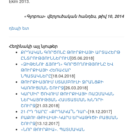
Ekim 2013.
«Գլոբուս» վերլուծական հանդես, թիվ 10, 2014
դեպի ետ
Հեղինակի այլ նյութեր
ՔՐԴԱԿԱՆ ԳՈՐԾՈՆԸ ԹՈՒՐՔԻԱՅԻ ԱՐՏԱՀԵՐԹ
ԸՆՏՐՈՒԹՅՈՒՆՆԵՐՈՒՄ
[05.06.2018]
«ՁԻԹԵՆՈՒ ՃՅՈՒՂ» ԳՈՐԾՈՂՈՒԹՅՈՒՆԸ ԵՎ
ԹՈՒՐՔԻԱՅԻ ՀԵՌԱՀԱՐ
ՆՊԱՏԱԿՆԵՐԸ
[18.04.2018]
ԹՈՒՐՔԻԱՅՈՒՄ ՍՏԱՄԲՈՒԼԻ ՋՐԱՆՑՔԻ
ԿԱՌՈՒՑՄԱՆ ՇՈՒՐՋ
[26.03.2018]
ԿԱՐՄԻՐ ԾՈՎՈՒՄ ԹՈՒՐՔԻԱՅԻ ՌԱԶՄԱԿԱՆ
ՆԵՐԿԱՅՈՒԹՅԱՆ ՀԱՍՏԱՏՄԱՆ ԽՆԴՐԻ
ՇՈՒՐՋ
[21.03.2018]
21-ՐԴ ԴԱՐԸ՝ «ՔՐԴԱԿԱ՞Ն ԴԱՐ»
[19.12.2017]
ԲԱՔՈՒ-ԹԲԻԼԻՍԻ-ԿԱՐՍ ԵՐԿԱԹԳԾԻ ԲԱՑՄԱՆ
ՇՈՒՐՋ
[13.12.2017]
«ՆՈՐ ԹՈՒՐՔԻԱ». ՊԱՏՄԱԿԱՆ