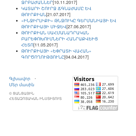
ՋՐԲԱԺԱՆՆԵՐ
[10.11.2017]
ԿԱՏԱՐԻ ՇՈՒՐՋ ՃԳՆԱԺԱՄԸ ԵՎ
ԹՈՒՐՔԻԱՆ
[21.07.2017]
«ԻՆՋԻՐԼԻՔԻ» ԹՆՋՈՒԿԸ ԳԵՐՄԱՆԻԱՅԻ ԵՎ
ԹՈՒՐՔԻԱՅԻ ՄԻՋԵՎ
[27.06.2017]
ԹՈՒՐՔԻԱՆ ՍԱՀՄԱՆԱԴՐԱԿԱՆ
ԲԱՐԵՓՈԽՈՒՄՆԵՐԻ ՀԱՆՐԱՔՎԵԻՑ
ՀԵՏՈ
[11.05.2017]
ԹՈՒՐՔԻԱՅԻ «ԵՓՐԱՏԻ ՎԱՀԱՆ»
ԳՈՐԾՈՂՈՒԹՅՈՒՆԸ
[04.04.2017]
Գլխավոր
⋅
Մեր մասին
© ՑԱՆՑԱՅԻՆ
ՀԵՏԱԶՈՏԱԿԱՆ ԻՆՍՏԻՏՈՒՏ