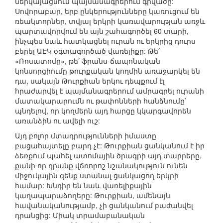
ներկայացնում պայմանագրերում գրվածը:
Սովորաբար, երբ ընկերությունները կառուցում են
ռեակտորներ, տվյալ երկրի կառավարության առջև
պարտավորվում են այն շահագործել 60 տարի,
ինչպես նաև հատկացնել ուրան ու երկրից դուրս
բերել ԱԷԿ օգտագործած վառելիքը: Թե՛
«Ռոսատոմը», թե՛ ֆրանս-ճապոնական
կոնսորցիումը թուրքական կողմին առաջարկել են
դա, սակայն Թուրքիան երկու դեպքում էլ
հրաժարվել է պայմանագրերում ամրագրել ուրանի
մատակարարումն ու թափոնների հանձնումը՝
պնդելով, որ կողմերն այդ հարցը կկարգավորեն
առանձին ու ավելի ուշ:
Այդ բոլոր մտադրությունների իմաստը
բացահայտելը բարդ չէ: Թուրքիան ցանկանում է իր
ձեռքում պահել ատոմային ծրագրի այդ տարրերը,
քանի որ դրանք վճռորոշ նշանակություն ունեն
միջուկային զենք ստանալ ցանկացող երկրի
համար: Խնդիր են նաև վառելիքային
կաղապարաձողերը: Թուրքիան, ամենայն
հավանականությամբ, չի ցանկանում բաժանվել
դրանցից: Միակ տրամաբանական