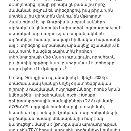
մթնոլորտից, դեպի թիրախ ընթանալիս որոշ
ժամանակ թռչում են տիեզերքով, իսկ թիրախին
մոտենալիս վերստին մտնում են մթնոլորտ:
Համարվում է, որ Թուրքիան արբանյակների
արձակման կենտրոնի նախագիծն օգտագործելու է
սեփական արտադրության արբանյակներն
արձակելու համար, սակայն հիմնական նպատակն
այլ է. տիեզերք արբանյակ արձակելը նշանակում է
ավարտին հասցնել բալիստիկ հրթիռի
տեխնոլոգիայի մեծ մասի յուրացումը, որովհետև
բալիստիկ հրթիռը նախ բարձրանում է տիեզերք,
9
ապա իջնում է մթնոլորտ»
:
Ի դեպ, Թուրքիան պլանավորել է մինչև 2023թ.
միաժամանակ կյանքի կոչել օդատիեզերական
ոլորտի 3 ռազմական ուղղությունները, որոնք նրան
կվերածեն «տիեզերական ուժի»: Խոսքը
զենիթահրթիռային համալիրների (ԶՀՀ) գնմամբ
ՀՕՊ/ՀՀՊ ազգային համակարգի ստեղծման,
հեռահար հրթիռների մշակման և արբանյակների
արձակման համար մեկնարկային հարթակ
կառուցելու մասին է (թուրքական արտադրության
առաջին TF-X հեռանկարային կործանիչը նույնպես