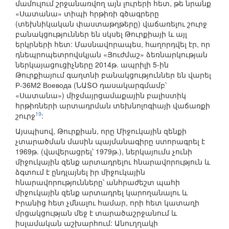
մամուլում շրջանառվող այն լուրերի հետ, թե նրանք
«Սատանա» տիպի հրթիռի գծագրերը
(տեխնիկական փաստաթղթերը) վաճառելու շուրջ
բանակցություններ են սկսել Թուրքիայի և այլ
երկրների հետ: Մասնավորապես, հաղորդվել էր, որ
դնեպրոպետրովսկյան «Յուժմաշ» ձեռնարկության
ներկայացուցիչները 2014թ. ապրիլի 5-ին
Թուրքիայում գաղտնի բանակցություններ են վարել
Р-36М2 Воевода (ՆԱՏՕ դասակարգմամբ՝
«Սատանա») միջմայրցամաքային բալիստիկ
հրթիռների արտադրման տեխնոլոգիայի վաճառքի
19
շուրջ
:
Այսպիսով, Թուրքիան, որը Միջուկային զենքի
չտարածման մասին պայմանագիրը ստորագրել է
1969թ. (վավերացրել՝ 1979թ.), ներկայումս չունի
միջուկային զենք արտադրելու հնարավորություն և
ձգտում է ընդլայնել իր միջուկային
հնարավորությունները՝ անհրաժեշտ պահի
միջուկային զենք արտադրել կարողանալու և
Իրանից հետ չմնալու համար, որի հետ կատաղի
մրցակցության մեջ է տարածաշրջանում և
իսլամական աշխարհում: Անուղղակի