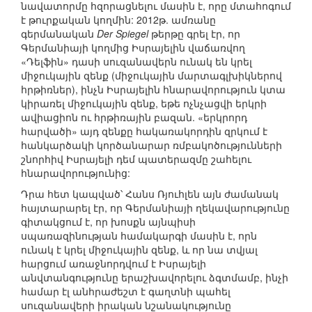
նավատորմը հզորացնելու մասին է, որը մտահոգում
է թուրքական կողմին: 2012թ. ամռանը
գերմանական
Der Spiegel
թերթը գրել էր, որ
Գերմանիայի կողմից Իսրայելին վաճառվող
«Դելֆին» դասի սուզանավերն ունակ են կրել
միջուկային զենք (միջուկային մարտագլխիկներով
հրթիռներ), ինչն Իսրայելին հնարավորություն կտա
կիրառել միջուկային զենք, եթե ոչնչացվի երկրի
ավիացիոն ու հրթիռային բազան. «երկրորդ
հարվածի» այդ զենքը հակառակորդին զրկում է
հանկարծակի կործանարար ռմբակոծությունների
շնորհիվ Իսրայելի դեմ պատերազմը շահելու
հնարավորությունից:
Դրա հետ կապված՝ Հանս Ռյուհլեն այն ժամանակ
հայտարարել էր, որ Գերմանիայի ղեկավարությունը
գիտակցում է, որ խոսքն այնպիսի
սպառազինության համակարգի մասին է, որն
ունակ է կրել միջուկային զենք, և որ նա տվյալ
հարցում առաջնորդվում է Իսրայելի
անվտանգությունը երաշխավորելու ձգտմամբ, ինչի
համար էլ անհրաժեշտ է գաղտնի պահել
սուզանավերի իրական նշանակությունը