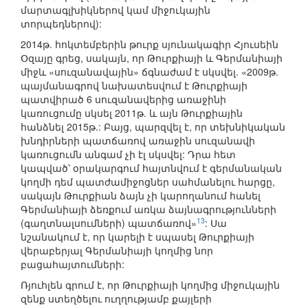
մարտագլխիկներով կամ միջուկային
տորպեդներով):
2014թ. հոկտեմբերին թուրք սյունակագիր Հյուսեին
Օզայը գրեց, սակայն, որ Թուրքիայի և Գերմանիայի
միջև «սուզանավային» ճգնաժամ է սկսվել. «2009թ.
պայմանագրով նախատեսվում է Թուրքիայի
պատվիրած 6 սուզանավերից առաջինի
կառուցումը սկսել 2011թ. և այն Թուրքիային
հանձնել 2015թ.: Բայց, պարզվել է, որ տեխնիկական
խնդիրների պատճառով առաջին սուզանավի
կառուցումն անգամ չի էլ սկսվել: Դրա հետ
կապված՝ օրակարգում հայտնվում է գերմանական
կողմի դեմ պատժամիջոցներ սահմանելու հարցը,
սակայն Թուրքիան ձայն չի կարողանում հանել
Գերմանիայի ձեռքում առկա ձայնագրությունների
13
(գաղտնալսումների) պատճառով»
: Սա
նշանակում է, որ կարելի է սպասել Թուրքիայի
վերաբերյալ Գերմանիայի կողմից նոր
բացահայտումների:
Ռյուհլեն գրում է, որ Թուրքիայի կողմից միջուկային
զենք ստեղծելու ուղղությամբ քայլերի