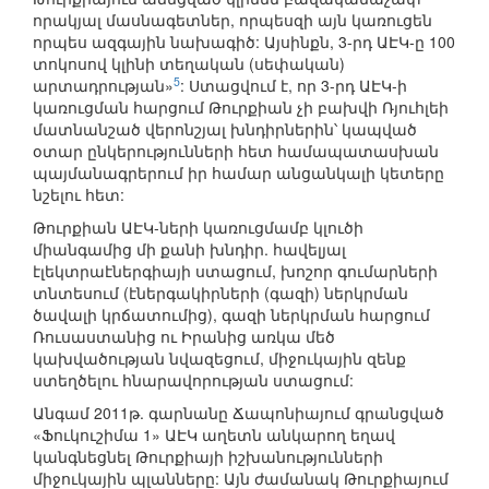
որակյալ մասնագետներ, որպեսզի այն կառուցեն
որպես ազգային նախագիծ: Այսինքն, 3-րդ ԱԷԿ-ը 100
տոկոսով կլինի տեղական (սեփական)
5
արտադրության»
: Ստացվում է, որ 3-րդ ԱԷԿ-ի
կառուցման հարցում Թուրքիան չի բախվի Ռյուհլեի
մատնանշած վերոնշյալ խնդիրներին՝ կապված
օտար ընկերությունների հետ համապատասխան
պայմանագրերում իր համար անցանկալի կետերը
նշելու հետ:
Թուրքիան ԱԷԿ-ների կառուցմամբ կլուծի
միանգամից մի քանի խնդիր. հավելյալ
էլեկտրաէներգիայի ստացում, խոշոր գումարների
տնտեսում (էներգակիրների (գազի) ներկրման
ծավալի կրճատումից), գազի ներկրման հարցում
Ռուսաստանից ու Իրանից առկա մեծ
կախվածության նվազեցում, միջուկային զենք
ստեղծելու հնարավորության ստացում:
Անգամ 2011թ. գարնանը Ճապոնիայում գրանցված
«Ֆուկուշիմա 1» ԱԷԿ աղետն անկարող եղավ
կանգնեցնել Թուրքիայի իշխանությունների
միջուկային պլանները: Այն ժամանակ Թուրքիայում