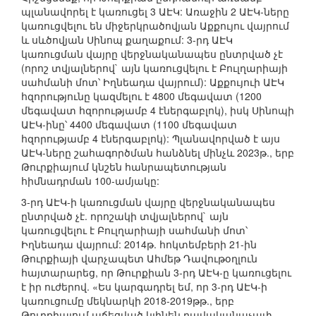
պլանավորել է կառուցել 3 ԱԷԿ: Առաջին 2 ԱԷԿ-ները
կառուցվելու են միջերկրածովյան Աքքույու վայրում
և սևծովյան Սինոպ քաղաքում: 3-րդ ԱԷԿ
կառուցման վայրը վերջնականապես ընտրված չէ
(որոշ տվյալներով` այն կառուցվելու է Բուլղարիայի
սահմանի մոտ՝ Իղնեադա վայրում): Աքքույուի ԱԷԿ
հզորությունը կազմելու է 4800 մեգավատ (1200
մեգավատ հզորությամբ 4 էներգաբլոկ), իսկ Սինոպի
ԱԷԿ-ինը՝ 4400 մեգավատ (1100 մեգավատ
հզորությամբ 4 էներգաբլոկ): Պլանավորված է այս
ԱԷԿ-ները շահագործման հանձնել մինչև 2023թ., երբ
Թուրքիայում կնշեն հանրապետության
հիմնադրման 100-ամյակը:
3-րդ ԱԷԿ-ի կառուցման վայրը վերջնականապես
ընտրված չէ. որոշակի տվյալներով` այն
կառուցվելու է Բուլղարիայի սահմանի մոտ՝
Իղնեադա վայրում: 2014թ. հոկտեմբերի 21-ին
Թուրքիայի վարչապետ Ահմեթ Դավութօղլուն
հայտարարեց, որ Թուրքիան 3-րդ ԱԷԿ-ը կառուցելու
է իր ուժերով. «Ես կարգադրել եմ, որ 3-րդ ԱԷԿ-ի
կառուցումը մեկնարկի 2018-2019թթ., երբ
Թուրքիայում աճեցված կլինեն բավականաչափ