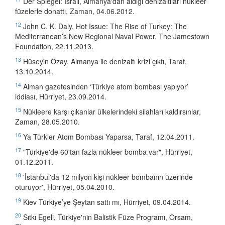
Der Spiegel: İsrail, Almanya'dan aldığı denizaltıları nükleer
füzelerle donattı, Zaman, 04.06.2012.
12
John C. K. Daly, Hot Issue: The Rise of Turkey: The
Mediterranean’s New Regional Naval Power, The Jamestown
Foundation, 22.11.2013.
13
Hüseyin Özay, Almanya ile denizaltı krizi çıktı, Taraf,
13.10.2014.
14
Alman gazetesinden ‘Türkiye atom bombası yapıyor’
iddiası, Hürriyet, 23.09.2014.
15
Nükleere karşı çıkanlar ülkelerindeki silahları kaldırsınlar,
Zaman, 28.05.2010.
16
Ya Türkler Atom Bombası Yaparsa, Taraf, 12.04.2011.
17
"Türkiye'de 60'tan fazla nükleer bomba var", Hürriyet,
01.12.2011.
18
'İstanbul'da 12 milyon kişi nükleer bombanın üzerinde
oturuyor', Hürriyet, 05.04.2010.
19
Kiev Türkiye’ye Şeytan sattı mı, Hürriyet, 09.04.2014.
20
Sıtkı Egeli, Türkiye'nin Balistik Füze Programı, Orsam,