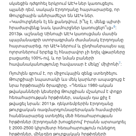
սկսեցին դժգոհել երկրում ԱԷԿ-ներ կառուցելու
պլանի դեմ, սակայն Էրդողանը հայտարարեց, որ
Թուրքիային անհրաժեշտ են ԱԷԿ-ներ.
«Կամուրջներն էլ են քանդվում, ի՞նչ է, մենք պիտի
6
հրաժարվենք նաև կամուրջներ կառուցելո՞ւց»
:
2013թ. աշնանը Սինոպի ԱԷԿ կառուցման մասին
պայմանագրի ստորագրման ժամանակ Էրդողանը
հայտարարեց, որ ԱԷԿ-ներում և ընդհանրապես այլ
ոլորտներում երբեք էլ հնարավոր չի եղել վթարները
բացառել 100%-ով, և որ նման բաների
7
հավանականությունը հավասար է մեկը՝ միլիոնի
:
Ռյուհլեն գրում է, որ միջուկային զենք ստեղծելու
Թուրքիայի նպատակի ևս մեկ կարևոր ապացույց է
նրա հրթիռային ծրագիրը. «Դեռևս 1980-ական
թվականների կեսերից Թուրքիան մշակում է փոքր
հեռահարության հրթիռներ, սակայն դա քիչ է
թվացել նրան: 2011թ. դեկտեմբերին Էրդողանը
թուրքական ռազմարդյունաբերական համալիրին
հանձնարարեց ստեղծել մեծ հեռահարության
հրթիռներ (Էրդողանի խոսքերով՝ Իրանն արտադրել
է 2000-2500 կիլոմետր հեռահարություն ունեցող
հրթիռներ, մինչդեռ թուրքական հրթիռների