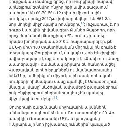
թուրքական մամուլը գրեց, որ Թուրքիայի հարավ-
արևելքում գտնվող Ինջիրլիքի ավիաբազայում
պահվում են 60-70 B61-12 տիպի միջուկային
ռումբեր, որոնք 2017թ. փոխարինվելու են B61-3/4
17
նոր մոդելի միջուկային ռումբերով
: Ուշագրավ է, որ
թուրք նախկին դիվանագետ Թաներ Բայքոթը, որը
որոշ ժամանակ Թուրքիայի ՊՆ-ում աշխատել է
որպես խորհրդական, 2010թ. հայտարարել էր, թե
ԱՄՆ-ը մոտ 100 տակտիկական միջուկային ռումբ է
տեղակայել Թուրքիայում, սակայն ոչ թե Ինջիրլիքի
ավիաբազայում, այլ Ստամբուլում. «Քանի որ «Սառը
պատերազմի» ժամանակ թիրախ են հանդիսացել
Վարշավյան բլոկի երկրներն ու մասնավորապես
ԽՍՀՄ-ը, ամերիկյան միջուկային տակտիկական
ռումբերի հիմնական մասը պահվել է Ստամբուլում,
մնացյալ մասը՝ սևծովյան ափամերձ քաղաքներում,
իսկ Ինջիրլիքում ընդհանրապես չեն պահվել
18
միջուկային ռումբեր»
:
Թուրքիայի ռազմական միջուկային պլաններն
անհանգստացնում են նաև Ռուսաստանին: 2014թ.
ապրիլին Ռուսաստանի ԱԳՆ-ն զգուշացրեց
Ուկրաինայի նոր իշխանություններին՝ կապված