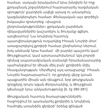
համար, սակայն իրականում նրա խնդիրն էր ողջ
քրդաբնակ շրջաններում հայտարարել ռազմական
դրություն՝ ջարդերն ավելի արագ ու անաղմուկ
կազմակերպելու համար: Քեմալական այս գործիչն
իսկապես դրսևորեց «փայլուն
ընդունակություններ» քրդական շարժման
ղեկավարներին կաշառելու և ծուղակը գցելու
արվեստում: Նա նույնիսկ հատուկ
պատվիրակություն ուղարկեց Իհսան Նուրիի մոտ`
առաջարկելով քրդերի համար ընդհանուր ներում,
իսկ անձամբ նրա համար` մի բարձր պաշտոն կամ
Թուրքիայում, կամ արտասահմանում: Այդ բոլորի
դիմաց ապստամբական բանակի հրամանատարից
պահանջվում էր միայն մեկ բան՝ քրդերին մղել
հնազանդության: Մերժելով այդ առաջարկը` Իհսան
Նուրին հայտարարում է, որ քրդերը վերջ կտան
պայքարին միայն այն դեպքում, երբ թուրքական
զորքերը դուրս կգան Քրդստանից, և Թուրքիան
կճանաչի նրա անկախությունը [6, էջ 280-281]:
Թուրքական հատուկ ծառայություններին
հաջողվում էր պառակտել քրդերին և նույնիսկ
համոզել առանձին ցեղերի՝ իրենց զինված