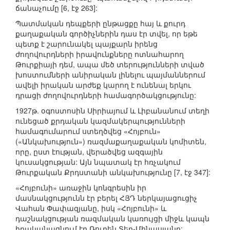
ճանաչումը [6, էջ 263]:
Պատմական դեպքերի ընթացքը հայ և քուրդ
քաղաքական գործիչներին դաս էր տվել, որ եթե
պետք է շարունակել պայքարն իրենց
ժողովուրդների իրավունքները ոտնահարող
Թուրքիայի դեմ, ապա մեծ տերությունների տված
խոստումների անիրական լինելու պայմաններում
ավելի իրական արժեք կարող է ունենալ երկու
դրացի ժողովուրդների համագործակցությունը:
1927թ. օգոստոսին Սիրիայում և Լիբանանում տեղի
ունեցած քրդական կազմակերպությունների
համագումարում ստեղծվեց «Հոյբուն»
(«Անկախություն») ռազմաքաղաքական կոմիտեն,
որը, ըստ էության, վերածվեց ազգային
կուսակցության: Այն նպատակ էր հռչակում
Թուրքական Քրդստանի անկախությունը [7, էջ 347]:
«Հոյբունի» առաջին կոնգրեսին իր
մասնակցությունն էր բերել ՀՅԴ ներկայացուցիչ
Վահան Փափազյանը, իսկ «Հոյբունի» և
դաշնակցության ռազմական կառույցի միջև կապն
իրականացնում էր Ռուբեն Տեր-Մինասյանը: