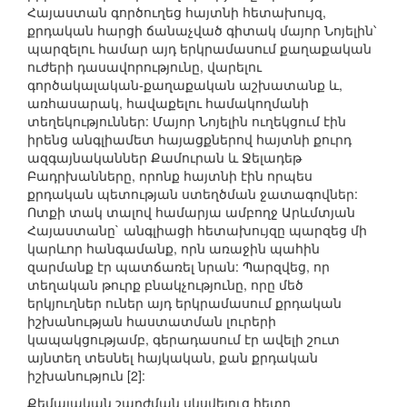
Հայաստան գործուղեց հայտնի հետախույզ,
քրդական հարցի ճանաչված գիտակ մայոր Նոյելին՝
պարզելու համար այդ երկրամասում քաղաքական
ուժերի դասավորությունը, վարելու
գործակալական-քաղաքական աշխատանք և,
առհասարակ, հավաքելու համակողմանի
տեղեկություններ: Մայոր Նոյելին ուղեկցում էին
իրենց անգլիամետ հայացքներով հայտնի քուրդ
ազգայնականներ Քամուրան և Ջելադեթ
Բադրխանները, որոնք հայտնի էին որպես
քրդական պետության ստեղծման ջատագովներ:
Ոտքի տակ տալով համարյա ամբողջ Արևմտյան
Հայաստանը` անգլիացի հետախույզը պարզեց մի
կարևոր հանգամանք, որն առաջին պահին
զարմանք էր պատճառել նրան: Պարզվեց, որ
տեղական թուրք բնակչությունը, որը մեծ
երկյուղներ ուներ այդ երկրամասում քրդական
իշխանության հաստատման լուրերի
կապակցությամբ, գերադասում էր ավելի շուտ
այնտեղ տեսնել հայկական, քան քրդական
իշխանություն [2]:
Քեմալական շարժման սկսվելուց հետո