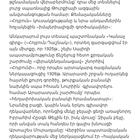
թշնամական վերաբերմունք՝ դրա մեջ տեսնելով
լուրջ սպառնալիք Թուրքիայի ազգային
անվտանգության համար: Քեմալականները
«Հոյբուն» կուսակցությանը և նրա անդամներին
հռչակեցին «իմպերիալիզմի գործակալներ»:
Անկարայում լույս տեսավ պաշտոնական «Կանաչ
գիրք» («Հոյբուն-Դաշնակ»), որտեղ զարգացվում էր
այն միտքը, որ 1925թ., շեյխ Սայիդի
ապստամբությունը ճնշելուց հետո քրդական
շարժումը «վերակենդանացավ» շնորհիվ
«Հոյբունի», որը որպես արտակարգ ռազմական
ներկայացուցիչ 1926թ. Արարատի շրջան ուղարկեց
հայտնի քուրդ գործիչ, թուրքական բանակի
նախկին սպա Իհսան Նուրիին` գլխավորելու
համար Արարատյան շարժումը՝ որպես
«հեղափոխական բանակի հրամանատար»:
Նրանից բացի, կային նաև երկու գլխավոր
ղեկավարներ, որոնցից մեկը ջելալի ցեղի առաջնորդ
Իբրահիմ Հըսգե Թելլին էր, իսկ մյուսը՝ Զիլան բեյը,
որի անվան տակ հանդես էր գալիս խնուսցի
Արտաշես Մուրադյանը: Վերջինս ապստամբական
ղեկավարության մեջ ներկայացնում էր «հայկական