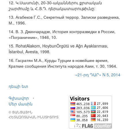
12. Կ.Սասունի, 20-30-ականներու քրտական
շարժումը և Հ.Յ.Դ. դերակատարութիւնը:
13. Агабеков Г.С., Секретный террор. Записки разведчика,
М., 1996.
14. В. З. Джинчарадзе, История контрразведки в России,
«Пограничник», 1946, 10.
15. RohatAlakom, HoybunÖrgütü ve Ağrı Ayaklanması,
İstanbul, Avesta, 1998.
16. Гасратян М.А., Курды Турции в новейшее время,
Краткие сообщения Института народов Азии, т. 30, 1964.
«21-րդ ԴԱՐ» N 5, 2014
դեպի ետ
Գլխավոր
⋅
Մեր մասին
© ՑԱՆՑԱՅԻՆ
ՀԵՏԱԶՈՏԱԿԱՆ ԻՆՍՏԻՏՈՒՏ