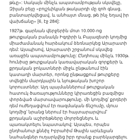
թևը»: Սակայն մինչև ապստամբության սկսվելը,
Զիլան բեյը «բոլշևիկյան թակարդի մը զոհ գնաց,
բանտարկվեցավ, և անհայտ մնաց, թե ինչ եղավ իր
վախճանը» [6, էջ 284]:
1927թ. գարնան վերջերին մոտ 10.000-ոց
թուրքական բանակն Իգդիրի և Բայազետի կողմից
միաժամանակ հարձակում ձեռնարկեց Արարատի
դեմ: Այսպիսով, Արարատի շրջանում սկսվեց
առաջին ապստամբությունը: Ընդհուպ մինչև 1930թ.
հունիսը թուրքական կառավարական զորքերի և
քրդական ջոկատների միջև ընթանում էին
կատաղի մարտեր, որոնց ընթացքում թուրքերը
տվեցին մարդկային և նյութական խոշոր
կորուստներ: Այդ պայմաններում թուրքական
հատուկ ծառայությունները կիրառեցին բազմիցս
փորձված մարտավարությունը. մի կողմից՝ քրդերի
դեմ ուժեղացվում էր ռազմական ճնշումը, մյուս
կողմից՝ նրանց ներում էր հայտարարվում՝
քրդական աշիրեթները մոլորեցնելու և
պառակտելու նպատակով: Այսպես, որպես
ընդհանուր քննիչ Իբրահիմ Թալին արևելյան
նահանգներ ուղարկվեց իբր դրանք բարեկարգելու