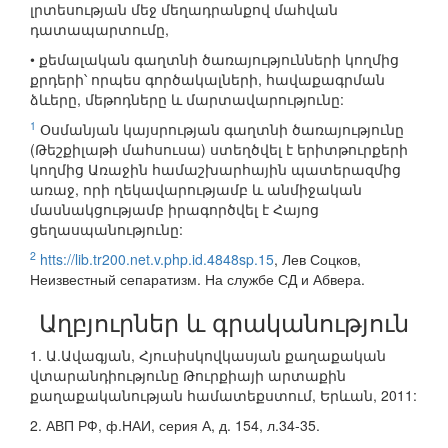
լրտեսության մեջ մեղադրանքով մահվան
դատապարտումը,
• քեմալական գաղտնի ծառայությունների կողմից
քրդերի՝ որպես գործակալների, հավաքագրման
ձևերը, մեթոդները և մարտավարությունը:
1
Օսմանյան կայսրության գաղտնի ծառայությունը
(Թեշքիլաթի մահսուսա) ստեղծվել է երիտթուրքերի
կողմից Առաջին համաշխարհային պատերազմից
առաջ, որի ղեկավարությամբ և անմիջական
մասնակցությամբ իրագործվել է Հայոց
ցեղասպանությունը:
2
htts://lib.tr200.net.v.php.id.4848sp.15
, Лев Соцков,
Неизвестный сепаратизм. На службе СД и Абвера.
Աղբյուրներ և գրականություն
1. Ա.Ավագյան, Հյուսիսկովկասյան քաղաքական
վտարանդիությունը Թուրքիայի արտաքին
քաղաքականության համատեքստում, Երևան, 2011:
2. АВП РФ, ф.НАИ, серия А, д. 154, л.34-35.