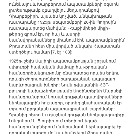
ունենալու և Խարբերդում ապստամբների օգտին
լրտեսությամբ զբաղվելու մեղադրանքով
Դիարբեքիրի, այսպես կոչված, անկախության
դատարանը 1925թ. սեպտեմբերի 26-ին Պողոսին
դատապարտեց մահվան: «Հաքիմիեթի միլլի»
թերթը գրում էր, որ հայ և ասորի
կամավորականները միանում էին ապստամբներին՝
Քրդստանի հետ միավորված անկախ Հայաստան
ստեղծելու համար [7, էջ 103]:
1925թ. շեյխ Սայիդի ապստամբության շրջանում
սփյուռքի հայկական մամուլը հայ-քրդական
համագործակցությունը գնահատեց որպես երկու
դրացի ժողովուրդների քաղաքական ապագայի
կարևորագույն խնդիր: Նույն թվականին ՀՅԴ
բյուրոյի նախաձեռնությամբ Սոցինտերնի Մարսելի
համագումարում կուսակցության պատվիրակները
ներկայացրին հուշագիր, որտեղ գնահատական էր
տրվում քրդական ազատագրական շարժմանը:
Դրանից հետո ևս դաշնակցության ներկայացուցիչը
Լոնդոնում և Ցյուրիխում տեղի ունեցած
համագումարներում մանրամասն ներկայացրել էր
քրդական շարժումը` պահանջելով Քրդստանի