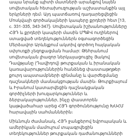
ապա նրանք պիտի մատների արանքով նայեն
սովետական հետախուզության աշխատանքին այլ
երկրների դեմ։ Այդ պատճառով դադարեցվեցին
Մոսկվայի գործակալների կապերը քրդերի հետ [13,
с. 331-335, 343-347]։ Սովետական իշխանությունները
ՀՅԴ և քրդերի կապերի մասին ՄՊՔՎ ուղիներով
ստացված տեղեկություններն օգտագործեցին
Մերձավոր Արևելքում ակտիվ գործող հայկական
սփյուռքի չեզոքացման համար: Թեհրանում
սովետական լիազոր ներկայացուցիչ Յակով
Դավթյանը (Դավիդով) թուրքական և իրանական
կառավարություններին հանձնեց փաստաթղթեր
քուրդ ապստամբների զինմանը և վարժեցմանը
դաշնակների մասնակցության մասին։ Թուրքիայում
և Իրանում կատարվեցին դաշնակցական
գործիչների խուզարկություններ և
ձերբակալություններ, ինչը փաստորեն
կաթվածահար արեց ՀՅԴ գործունեությունը ԽՍՀՄ
հարավային սահմաններին։
Միևնույն ժամանակ, ՀՅԴ ջանքերով եվրոպական և
ամերիկյան մամուլում տպագրվեցին
տեղեկություններ թուրքական դաժանությունների