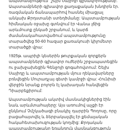
ապստամբություն` շեյխ Սայիդի գլխավորությամբ:
Ապստամբների գլխավոր քաղաքական խնդիրն էր.
ռազմական ճանապարհով հասնել միացյալ
անկախ Քրդստանի ստեղծմանը: Ապստամբության
հիմնական օջախը գտնվում էր Վանա լճից
արևմուտք ընկած շրջանում, և կարճ
ժամանակահատվածում ապստամբությունը
տարածվեց 50-60 հազար քառակուսի կիլոմետր
տարածքի վրա:
1925թ. ապրիլի կեսերին թուրքական զորքերն
ապստամբների գլխավոր ուժերին շրջապատեցին
ու ջախջախեցին Գենջոյի գոգահովտում: Շեյխ
Սայիդը և ապստամբության մյուս ղեկավարները
բռնվեցին Մուրադչայ գետի կամրջի վրա: Հունիսի
վերջին նրանք բոլորն էլ կախաղան հանվեցին
Դիարբեքիրում:
Ապստամբության ակտիվ մասնակիցներից էին
նաև արևմտահայերը: Այս առումով աչքի էր
ընկնում Չմշկածագի բնակիչ դարբին Պողոսը, որը
բացահայտվել և ձերբակալվել էր քեմալական
հակահետախուզության կողմից: Քրդական
ապստամբությանը եռանդուն մասնակցություն