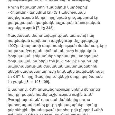
Քուրդ հետազոտող Ղասեմլուի կարծիքով՝
«Հոյբունը» գտնվում էր ՀՅԴ անմիջական
ազդեցության ներքո, որը նրան ցուցաբերում էր
քաղաքական, կազմակերպչական և նյութական
աջակցություն [7, էջ 348]:
Ռազմական մարտավարության առումով հայ
ռազմական արվեստի ազդեցությունը զգացվեց
1927թ. Արարատի ապստամբության ժամանակ, երբ
ապստամբության հիմնական ուժը հայկական
ֆիդայական ջոկատների օրինակով ստեղծված
ֆիդայական խմբերն էին [8, с. 94-95]: Արարատի
ապստամբության ժամանակ ապստամբներին
զենքի մատակարարումը նույնպես կազմակերպել
էր ՀՅԴ-ն, որը Թավրիզում զենքի փոքր գործարան
էր բացել [8, с. 108-109]:
Այսպիսով, ՀՅԴ կուսակցությունը կրկին վերցրեց
հայ-քրդական համերաշխության ուղին և թե՛
Թուրքիայում, թե՛ դրա սահմաններից դուրս
կարողացավ գտնել քուրդ ղեկավարներ, որոնք
ըմբռնեցին միասնության խորհուրդն ընդդեմ «մեծ
թշնամու»: Դեռևս 1924թ. դաշնակցության և