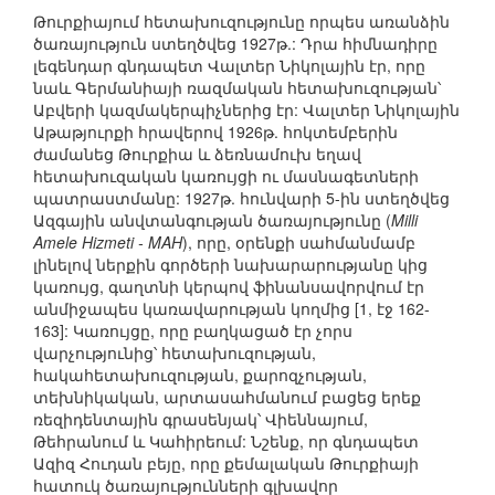
Թուրքիայում հետախուզությունը որպես առանձին
ծառայություն ստեղծվեց 1927թ.: Դրա հիմնադիրը
լեգենդար գնդապետ Վալտեր Նիկոլային էր, որը
նաև Գերմանիայի ռազմական հետախուզության՝
Աբվերի կազմակերպիչներից էր: Վալտեր Նիկոլային
Աթաթյուրքի հրավերով 1926թ. հոկտեմբերին
ժամանեց Թուրքիա և ձեռնամուխ եղավ
հետախուզական կառույցի ու մասնագետների
պատրաստմանը: 1927թ. հունվարի 5-ին ստեղծվեց
Ազգային անվտանգության ծառայությունը (
Milli
Amele Hizmeti - MAH
), որը, օրենքի սահմանմամբ
լինելով ներքին գործերի նախարարությանը կից
կառույց, գաղտնի կերպով ֆինանսավորվում էր
անմիջապես կառավարության կողմից [1, էջ 162-
163]: Կառույցը, որը բաղկացած էր չորս
վարչությունից՝ հետախուզության,
հակահետախուզության, քարոզչության,
տեխնիկական, արտասահմանում բացեց երեք
ռեզիդենտային գրասենյակ՝ Վիեննայում,
Թեհրանում և Կահիրեում: Նշենք, որ գնդապետ
Ազիզ Հուդան բեյը, որը քեմալական Թուրքիայի
հատուկ ծառայությունների գլխավոր