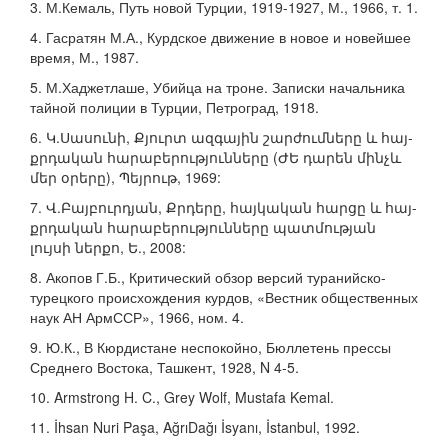
3. М.Кемаль, Путь новой Турции, 1919-1927, М., 1966, т. 1.
4. Гасратян М.А., Курдское движение в новое и новейшее
время, М., 1987.
5. М.Хаджетлаше, Убийца на троне. Записки начальника
тайной полиции в Турции, Петроград, 1918.
6. Կ.Սասունի, Քյուրտ ազգային շարժումները և հայ-
քրդական հարաբերությունները (ԺԵ դարեն մինչև
մեր օրերը), Պեյրութ, 1969:
7. Վ.Բայբուրդյան, Քրդերը, հայկական հարցը և հայ-
քրդական հարաբերությունները պատմության
լույսի ներքո, Ե., 2008:
8. Акопов Г.Б., Критический обзор версий туранийско-
турецкого происхождения курдов, «Вестник общественных
наук АН АрмССР», 1966, ном. 4.
9. Ю.К., В Кюрдистане неспокойно, Бюллетень прессы
Среднего Востока, Ташкент, 1928, N 4-5.
10. Armstrong H. C., Grey Wolf, Mustafa Kemal.
11. İhsan Nuri Paşa, AğrıDağı İsyanı, İstanbul, 1992.