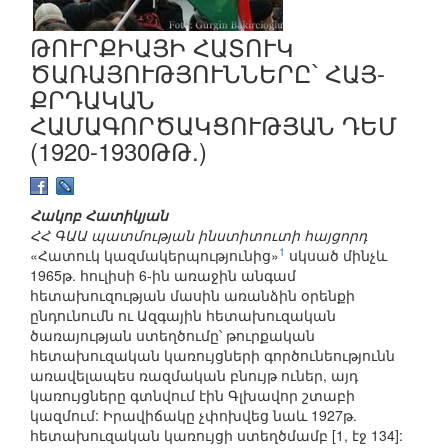
ԹՈՒՐՔԻԱՅԻ ՀԱՏՈՒԿ
ԾԱՌԱՅՈՒԹՅՈՒՆՆԵՐԸ՝ ՀԱՅ-
ՔՐԴԱԿԱՆ
ՀԱՄԱԳՈՐԾԱԿՑՈՒԹՅԱՆ ԴԵՄ
(1920-1930ԹԹ.)
Հակոբ Հատիկյան
ՀՀ ԳԱԱ պատմության ինստիտուտի հայցորդ
1
«Հատուկ կազմակերպությունից»
սկսած մինչև
1965թ. հուլիսի 6-ին առաջին անգամ
հետախուզության մասին առանձին օրենքի
ընդունումն ու Ազգային հետախուզական
ծառայության ստեղծումը՝ թուրքական
հետախուզական կառույցների գործունեությունն
առավելապես ռազմական բնույթ ուներ, այդ
կառույցները գտնվում էին Գլխավոր շտաբի
կազմում: Իրավիճակը չփոխվեց նաև 1927թ.
հետախուզական կառույցի ստեղծմամբ [1, էջ 134]: