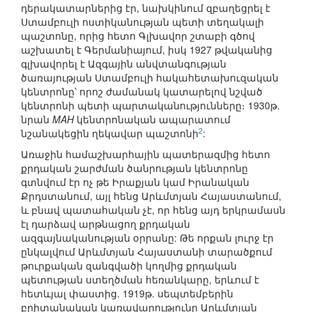
դերակատարներից էր, նախկինում զբաղեցրել է
Ստամբուլի ոստիկանության պետի տեղակալի
պաշտոնը, որից հետո Գլխավոր շտաբի գծով
աշխատել է Գերմանիայում, իսկ 1927 թվականից
գլխավորել է Ազգային անվտանգության
ծառայության Ստամբուլի հակահետախուզական
կենտրոնը՝ որոշ ժամանակ կատարելով նշված
կենտրոնի պետի պարտականությունները։ 1930թ.
նրան
MAH
կենտրոնական ապարատում
2
նշանակեցին ղեկավար պաշտոնի
:
Առաջին համաշխարհային պատերազմից հետո
քրդական շարժման ծանրության կենտրոնը
գտնվում էր ոչ թե Իրաքյան կամ Իրանական
Քրդստանում, այլ հենց Արևմտյան Հայաստանում,
և բնավ պատահական չէ, որ հենց այդ երկրամասն
էլ դարձավ արթնացող քրդական
ազգայնականության օրրանը: Թե որքան լուրջ էր
ընկալվում Արևմտյան Հայաստանի տարածքում
թուրքական զանգվածի կողմից քրդական
պետության ստեղծման հեռանկարը, երևում է
հետևյալ փաստից. 1919թ. սեպտեմբերին
բրիտանական կառավարությունը Արևմտյան