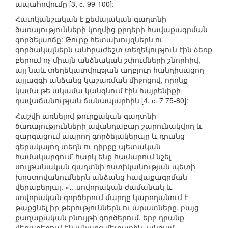
ապահովումը [3, с. 99-100]:
Հատկանշական է քեմալական գաղտնի
ծառայությունների կողմից քրդերի հավաքագրման
գործելաոճը: Թուրք հետախույզներն ու
գործակալներն անհրաժեշտ տեղեկություն էին ձեռք
բերում ոչ միայն անձնական շփումների շնորհիվ,
այլ նաև տեղեկատվության աղբյուր հանդիսացող
այլազգի անձանց կաշառման միջոցով, որոնք
կամա թե ակամա կանգնում էին հայրենիքի
դավաճանության ճանապարհին [4, с. 7 75-80]:
Հաշվի առնելով թուրքական գաղտնի
ծառայությունների ավանդաբար շարունակվող և
զարգացում ապրող գործելակերպը և դրանց
գերակայող տեղն ու դիրքը պետական
համակարգում՝ հարկ ենք համարում նշել
սուլթանական գաղտնի ոստիկանության պետի
խոստովանումներն անձանց հավաքագրման
վերաբերյալ. «…սովորական ժամանակ և
սովորական գործերում մարդը կարողանում է
թաքցնել իր թերություններն ու արատները, բայց
քաղաքական բնույթի գործերում, երբ դրանք
վերաբերում են անարգ մետաղին, անգամ