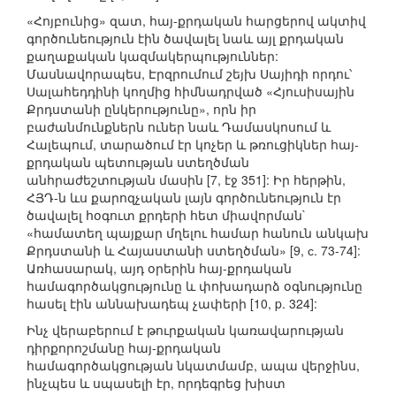
«Հոյբունից» զատ, հայ-քրդական հարցերով ակտիվ
գործունեություն էին ծավալել նաև այլ քրդական
քաղաքական կազմակերպություններ:
Մասնավորապես, Էրզրումում շեյխ Սայիդի որդու՝
Սալահեդդինի կողմից հիմնադրված «Հյուսիսային
Քրդստանի ընկերությունը», որն իր
բաժանմունքներն ուներ նաև Դամասկոսում և
Հալեպում, տարածում էր կոչեր և թռուցիկներ հայ-
քրդական պետության ստեղծման
անհրաժեշտության մասին [7, էջ 351]: Իր հերթին,
ՀՅԴ-ն ևս քարոզչական լայն գործունեություն էր
ծավալել հօգուտ քրդերի հետ միավորման`
«համատեղ պայքար մղելու համար հանուն անկախ
Քրդստանի և Հայաստանի ստեղծման» [9, с. 73-74]:
Առհասարակ, այդ օրերին հայ-քրդական
համագործակցությունը և փոխադարձ օգնությունը
հասել էին աննախադեպ չափերի [10, p. 324]:
Ինչ վերաբերում է թուրքական կառավարության
դիրքորոշմանը հայ-քրդական
համագործակցության նկատմամբ, ապա վերջինս,
ինչպես և սպասելի էր, որդեգրեց խիստ