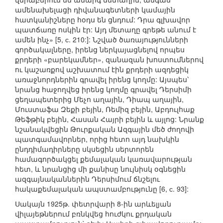
ամենախելացի դիվանագետների կամային
հատկանիշները հօդս են ցնդում: Դրա գլխավոր
պատճառը ոսկին էր: Այդ մետաղը գրեթե անում է
ամեն ինչ» [5, с. 210:]: Նշված ծառայությունների
գործակալները, իրենց ներկայացնելով որպես
քրդերի «բարեկամներ», զանազան խոստումներով
ու կաշառքով աշխատում էին քրդերի ազդեցիկ
առաջնորդներին գրավել իրենց կողմը: Այսպես՝
նրանց հաջողվեց իրենց կողմը գրավել Դերսիմի
ցեղապետերից Մեչո աղային, Դիապ աղային,
Մուստաֆա Զեքի բեյին, Ռեմիզ բեյին, Աբդուլհաք
Թեֆթիկ բեյին, Հասան Հայրի բեյին և այլոց: Նրանք
նշանակվեցին Թուրքական Ազգային մեծ ժողովի
պատգամավորներ, որից հետո այդ նախկին
ընդդիմադիրները սկսեցին սերտորեն
համագործակցել քեմալական կառավարության
հետ, և նրանցից մի քանիսը նույնիսկ օգնեցին
ազգայնականներին Դերսիմում ճնշելու
հակաքեմալական ապստամբությունը [6, с. 93]:
Սակայն 1925թ. փետրվարի 8-ին արևելյան
վիլայեթներում բռնկվեց հուժկու քրդական