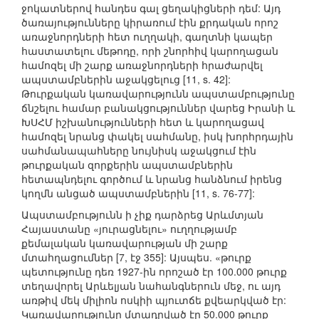
ջոկատներով հանդես գալ ցեղակիցների դեմ: Այդ
ծառայությունները կիրառում էին քրդական որոշ
առաջնորդների հետ ուղղակի, գաղտնի կապեր
հաստատելու մեթոդը, որի շնորհիվ կարողացան
համոզել մի շարք առաջնորդների հրաժարվել
ապստամբներին աջակցելուց [11, s. 42]:
Թուրքական կառավարությունն ապստամբությունը
ճնշելու համար բանակցություններ վարեց Իրանի և
ԽՍՀՄ իշխանությունների հետ և կարողացավ
համոզել նրանց փակել սահմանը, իսկ խորհրդային
սահմանապահները նույնիսկ աջակցում էին
թուրքական զորքերին ապստամբներին
հետապնդելու գործում և նրանց հանձնում իրենց
կողմն անցած ապստամբներին [11, s. 76-77]:
Ապստամբությունն ի չիք դարձրեց Արևմտյան
Հայաստանը «յուրացնելու» ուղղությամբ
քեմալական կառավարության մի շարք
մտահղացումներ [7, էջ 355]: Այսպես. «թուրք
պետությունը դեռ 1927-ին որոշած էր 100.000 թուրք
տեղավորել Արևելյան նահանգներուն մեջ, ու այդ
առթիվ մեկ միլիոն ոսկիի պյուտճե քվեարկված էր:
Կառավարությունը մտադրված էր 50.000 թուրք