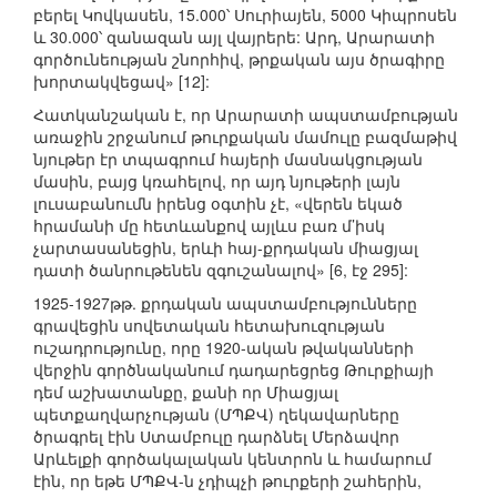
բերել Կովկասեն, 15.000՝ Սուրիայեն, 5000 Կիպրոսեն
և 30.000՝ զանազան այլ վայրերե: Արդ, Արարատի
գործունեության շնորհիվ, թրքական այս ծրագիրը
խորտակվեցավ» [12]:
Հատկանշական է, որ Արարատի ապստամբության
առաջին շրջանում թուրքական մամուլը բազմաթիվ
նյութեր էր տպագրում հայերի մասնակցության
մասին, բայց կռահելով, որ այդ նյութերի լայն
լուսաբանումն իրենց օգտին չէ, «վերեն եկած
հրամանի մը հետևանքով այլևս բառ մ’իսկ
չարտասանեցին, երևի հայ-քրդական միացյալ
դատի ծանրութենեն զգուշանալով» [6, էջ 295]:
1925-1927թթ. քրդական ապստամբությունները
գրավեցին սովետական հետախուզության
ուշադրությունը, որը 1920-ական թվականների
վերջին գործնականում դադարեցրեց Թուրքիայի
դեմ աշխատանքը, քանի որ Միացյալ
պետքաղվարչության (ՄՊՔՎ) ղեկավարները
ծրագրել էին Ստամբուլը դարձնել Մերձավոր
Արևելքի գործակալական կենտրոն և համարում
էին, որ եթե ՄՊՔՎ-ն չդիպչի թուրքերի շահերին,