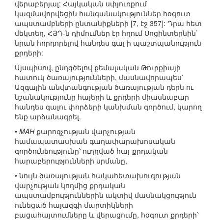
վերաբերյալ: Հայկական սփյուռքում
կազմավորվեցին հանգանակություններ հօգուտ
ապստամբների ընտանիքների [7, էջ 357]: Դրա հետ
մեկտեղ, ՀՅԴ-ն դիմումներ էր հղում Սոցինտերնին`
նրան հորդորելով հանդես գալ ի պաշտպանություն
քրդերի:
Այսպիսով, ընդգծելով քեմալական Թուրքիայի
հատուկ ծառայությունների, մասնավորապես՝
Ազգային անվտանգության ծառայության դերն ու
նշանակությունը հայերի և քրդերի միասնաբար
հանդես գալու փորձերի կանխման գործում, կարող
ենք արձանագրել.
•
MAH
քարոզչության վարչության
համապատասխան գաղափարախոսական
գործունեությունը՝ ուղղված հայ-քրդական
հարաբերությունների սրմանը,
• նույն ծառայության հակահետախուզության
վարչության կողմից քրդական
ապստամբություններին ակտիվ մասնակցություն
ունեցած հայազգի մարտիկների
բացահայտումները և վերացումը, հօգուտ քրդերի՝