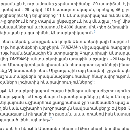
ցամաքն է, ուր ամռանը ջերմաստիճանը -20 աստիճան է, ի
 գտնվում է 29 երկրի 101 հետազոտակայան, որոնցից 46-ը
ղզիներին: Այդ երկրներից 11-ն Անտարկտիկայում ունեն մե
ը գործում է ողջ տարվա ընթացքում, իսկ մնացյալ 19-ը՝ մ
կայաններում աշխատում է 4300 մարդ, մինչդեռ ձմեռային 
5
 սեփական բազա հիմնել Անտարկտիկայում»
:
ի հետ մեկտեղ, թուրքական կողմն Անտարկտիկայի հարցում ը
014թ. հոկտեմբերի վերջերին
TAKBAM
-ի միջազգային հարցերի
013թ. համաձայնագիր են ստորագրել Բուլղարիայի Անտարկ
ցվեց
TAKBAM
-ի անտարկտիկյան առաջին արշավը). «2014թ. 
 ու Անտարկտիկյան գիտական հետազոտությունների ինստ
 ենք Չինաստանի հետ: Միջազգային այդ կապերի շրջանակն
աշխատանքներն իրականացնելու համար հնարավորություն
6
ազաների լոգիստիկ հնարավորություններից
:
աթն Անտարկտիկայում բազա հիմնելու անհրաժեշտությունը
ությամբ. «Առաջիկայում պատերազմները լինելու են ոչ թե 
երկայումս աշխարհում քաղցրահամ ջրի ամենամեծ պաշարնե
ղ են նաև աշխարհի խոշորագույն նավթահանքերը: Եվ եթ
 ապագայում ընդլայնի իր բազան, ապա դրանով իսկ կատարա
7
յացված լինել այնտեղ»
:
աշարն իր հերթին Անտարկտիկայում Թուրքիայի կողմից գի