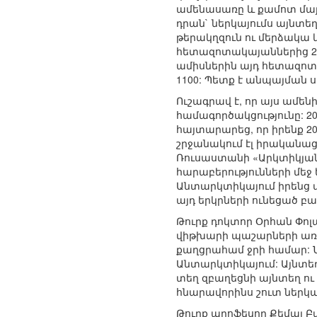
ամենասառը և քամոտ մայր
դրան` ներկայումս այնտեղ
թերակղզուն ու մերձակա կ
հետազոտակայաններից 27-
ամիսներին այդ հետազոտա
1100: Պետք է անպայման
Ուշագրավ է, որ այս ամեն
համագործակցությունը: 2
հայտարարեց, որ իրենք 2
շրջանակում էլ իրականա
Ռուսաստանի «Արկտիկյան
հարաբերությունների մեջ
Անտարկտիկայում իրենց 
այդ երկրների ունեցած բ
Թուրք դոկտոր Օրհան Փոլ
վիթխարի պաշարների առկայ
քաղցրահամ ջրի համար: Ն
Անտարկտիկայում: Այնտե
տեղ զբաղեցնի այնտեղ ու
հնարավորինս շուտ ներկա
Թուրք պրոֆեսոր Քեմալ Բ