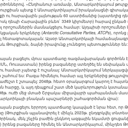
գործոններով. «Ընդհանուր առմամբ, Անտարկտիկայում թո
Թուրքիան պետք է Անտարկտիկայում իրականացնի գիտական
 ու հարավային լայնության 60 աստիճանից (այստեղից դ
, իսկ դեպի Հարավային բևեռ` 3349 կիլոմետր) հարավ ընկա
 որոշումներին մասնակցելու համար: Այդպիսի որոշումնե
ցական երկրները (
Antarctic Consultative Parties, ATCPs
), որոն
լ հետազոտակայան: Այսօր Անտարկտիկայի համաձայնագրի կ
 նաև Թուրքիան, ձայնի իրավունք չունեցող պետություններ ե
յան բացելու մյուս պատճառը ռազմավարական գործոնն է
ՄՆ, Ռուսաստան) իրենց բազաները ստեղծել են սեփական
լու համար չպետք է ուշանալ: Անտարկտիկայում ներկայացվ
ն շահում ես: Բազա հիմնելու համար այլ երկրներից թույլտվ
ժեշտ է շտապել: 2048թ. հետո օրակարգում կարող է հայ
 հարցը, և այդ դեպքում շատ մեծ կարևորություն կստան
998թ. ուժի մեջ մտած Շրջակա միջավայրի պահպանման մաս
նտարկտիկայի բնական պաշարների շահագործման վրա):
յան բացելու երրորդ պատճառը կապված է նրա հետ, որ Թո
ւնը (Թուրքիան պլանավորել է մինչև 2023թ. ընդգրկվել տ
Օրինակ, մեկ շնչին բաժին ընկնող ազգային եկամտի ցուցան
իրենց բազաները հիմնել են Անտարկտիկայում, մինչդեռ Թո