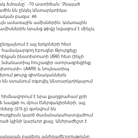
սկ ձմռանը` -70 աստիճան: Չնայած
 բաժին են ընկել Անտարկտիկա
կական բազա: 46
իայն ամառային ամիսներին: Ամառային
ամիսներին նրանց թիվը նվազում է մինչև
նդլայնում է այլ երկրների հետ
 համակարգող Էբուզեր Թյուրքելը
տիկյան ինստիտուտի (
BAİ
) հետ (ինչի
էլ նմանատիպ հուշագիր ստորագրեցինք
իտուտի» (
AARI
) և նույնատիպ
երում թուրք գիտնականներն
 են ստանում օգտվել Անտարկտիկայում
 հիմնավորում է նրա քաղցրահամ ջրի
նավթի ու մյուս էներգակիրների, այլ
րը (2/3-ը) գտնվում են
ե Թուրքիան կարճ ժամանակահատվածում
ծ կլինի կարևոր քայլ: Անհրաժեշտ է
տակայան բացելու անհրաժեշտությունը