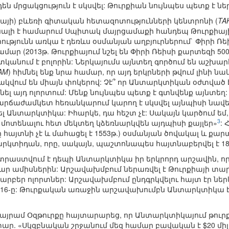
են մրցակցություն է սկսվել: Թուրքիան նույնպես պետք է ն
յի) բևեռի գիտական հետազոտությունների կենտրոնի (
TA
անալի է համարում Սպիտակ մայրցամաքի հանդեպ Թուրքիայի 
թյունն առկա է դեռևս օսմանյան աղբյուրներում` Փիրի Ռեի
մար (2013թ. Թուրքիայում նշել են Փիրի Ռեիսի քարտեզի 500
կանում է բոլորին: Ներկայումս այնտեղ գործում են աշխա
AM
) հիմնել ենք նրա համար, որ այդ երկրների թվում լինի 
կվում են միայն փոկերով: Չէ՞ որ Անտարկտիկան օժտված 
լ այդ ոլորտում: Մենք նույնպես պետք է գտնվենք այնտեղ
րճաժամկետ հեռանկարում կարող է սկսվել այնպիսի նավերի
 Անտարկտիկա: Իհարկե, դա հեշտ չէ: Սակայն կարծում եմ,
3
 մոտենալու հետ մեկտեղ կձեռնարկվեն այդպիսի քայլեր»
: 
ը հայտնի չէ և մահացել է 1553թ.) օսմանյան ծովակալ և քար
րկտիդան, որը, սակայն, պաշտոնապես հայտնաբերվել է 182
տրաստվում է դեպի Անտարկտիկա իր երկրորդ արշավին, որն
ար ամիսներին: Արշավախմբում ներառվել է Թուրքիայի տ
տարբեր ոլորտներ: Արշավախմբում ընդգրկվելու հայտ էր նե
ն 16-ը: Թուրքական առաջին արշավախումբն Անտարկտիկա է ո
ն Բայրամ Օզթուրքը հայտարարեց, որ Անտարկտիկայում թո
ար. «Սկզբնական շրջանում մեզ համար բավական է $20 մի