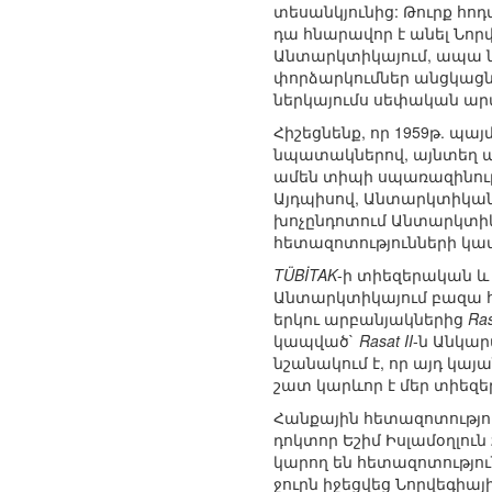
տեսանկյունից: Թուրք հոդ
դա հնարավոր է անել Նոր
Անտարկտիկայում, ապա նա
փորձարկումներ անցկացն
ներկայումս սեփական ա
Հիշեցնենք, որ 1959թ. պ
նպատակներով, այնտեղ ար
ամեն տիպի սպառազինությ
Այդպիսով, Անտարկտիկա
խոչընդոտում Անտարկտի
հետազոտությունների կա
TÜBİTAK
-ի տիեզերական և
Անտարկտիկայում բազա հի
երկու արբանյակներից
Ras
կապված`
Rasat II
-ն Անկար
նշանակում է, որ այդ կա
շատ կարևոր է մեր տիեզ
Հանքային հետազոտությո
դոկտոր Եշիմ Իսլամօղլուն
կարող են հետազոտություն
ջուրն իջեցվեց Նորվեգիայի