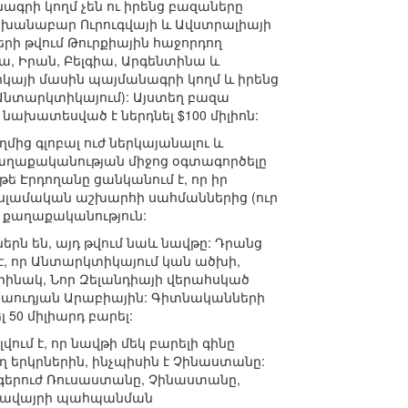
ագրի կողմ չեն ու իրենց բազաները
սխանաբար Ուրուգվայի և Ավստրալիայի
երի թվում Թուրքիային հաջորդող
իա, Իրան, Բելգիա, Արգենտինա և
իկայի մասին պայմանագրի կողմ և իրենց
 Անտարկտիկայում): Այստեղ բազա
նախատեսված է ներդնել $100 միլիոն:
ից գլոբալ ուժ ներկայանալու և
աղաքականության միջոց օգտագործելը
ե Էրդողանը ցանկանում է, որ իր
սլամական աշխարհի սահմաններից (ուր
վ քաղաքականություն:
ն են, այդ թվում նաև նավթը: Դրանց
 է, որ Անտարկտիկայում կան ածխի,
 Օրինակ, Նոր Զելանդիայի վերահսկած
 Սաուդյան Արաբիային: Գիտնականների
 50 միլիարդ բարել:
ւմ է, որ նավթի մեկ բարելի գինը
ող երկրներին, ինչպիսին է Չինաստանը:
 գերուժ Ռուսաստանը, Չինաստանը,
միջավայրի պահպանման