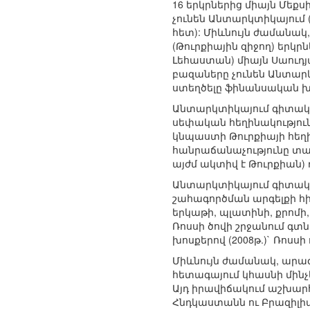
16 երկրներից միայն Մեք
չունեն Անտարկտիկայում
հետ): Միևնույն ժամանակ,
(Թուրքիային զիջող) երկր
Լեհաստան) միայն Սաուդյ
բազաները չունեն Անտարկ
ստեղծելը ֆինանսական խն
Անտարկտիկայում գիտակայ
սեփական հեղինակությու
կնպաստի Թուրքիայի հեղին
հանրաճանաչությունը տա
այժմ ակտիվ է Թուրքիան)
Անտարկտիկայում գիտակա
շահագործման արգելքի հի
երկաթի, պլատինի, քրոմի,
Ռոսսի ծովի շրջանում գտ
խոսքերով (2008թ.)` Ռոսսի
Միևնույն ժամանակ, արագ
հետագայում կհասնի մինչև
Այդ իրավիճակում աշխարհ
Հնդկաստանն ու Բրազիլի