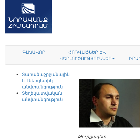
ԳԼԽԱՎՈՐ
ՀՈԴՎԱԾՆԵՐ ԵՎ
ՎԵՐԼՈՒԾՈՒԹՅՈՒՆՆԵՐ
ԻՐԱ
Տարածաշրջանային
և էներգետիկ
անվտանգություն
Տեղեկատվական
անվտանգություն
Թուրքագետ