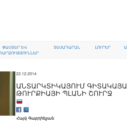
ՓԱՍՏԵՐ ԵՎ
ՏԵՍԱԴԱՐԱՆ
ԼՈՒՐԵՐ
Ա
ԴԱՐՁՈՒԹՅՈՒՆՆԵՐ
22.12.2014
ԱՆՏԱՐԿՏԻԿԱՅՈՒՄ ԳԻՏԱԿԱՅԱ
ԹՈՒՐՔԻԱՅԻ ՊԼԱՆԻ ՇՈՒՐՋ
Հայկ Գաբրիելյան