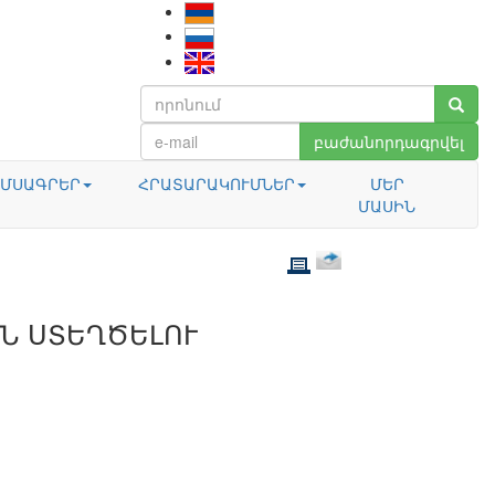
բաժանորդագրվել
ՄՍԱԳՐԵՐ
ՀՐԱՏԱՐԱԿՈՒՄՆԵՐ
ՄԵՐ
ՄԱՍԻՆ
Ն ՍՏԵՂԾԵԼՈՒ