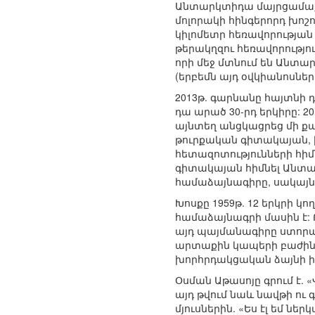
Անտարկտիդա մայրցամաքի 
մոլորակի հինգերորդ խոշո
կիլոմետր հեռավորությա
թերակղզու հեռավորությու
որի մեջ մտնում են Անտ
(երբեմն այդ օվկիանոսնե
2013թ. գարնանը հայտնի 
դա արած 30-րդ երկիրը: 
այնտեղ անցկացրեց մի ք
թուրքական գիտակայան, ի
հետազոտությունների հիմ
գիտակայան հիմնել Անտար
համաձայնագիրը, սակայն 
Խոսքը 1959թ. 12 երկրի 
համաձայնագրի մասին է: 
այդ պայմանագիրը ստորա
արտաքին կապերի բաժինը
խորհրդակցական ձայնի ի
Օսման Աթասոյը գրում է.
այդ թվում նաև նավթի ու
մյուսներին. «Ես էլ եմ 