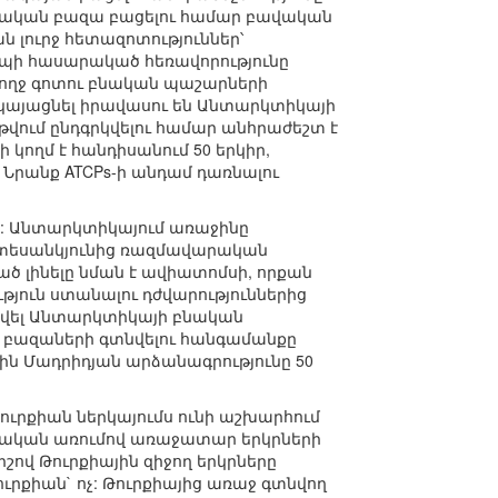
ւրքական բազա բացելու համար բավական
 լուրջ հետազոտություններ՝
եպի հասարակած հեռավորությունը
ծ ողջ գոտու բնական պաշարների
ր կայացնել իրավասու են Անտարկտիկայի
ց թվում ընդգրկվելու համար անհրաժեշտ է
ողմ է հանդիսանում 50 երկիր,
ն: Նրանք ATCPs-ի անդամ դառնալու
: Անտարկտիկայում առաջինը
 տեսանկյունից ռազմավարական
ած լինելը նման է ավիատոմսի, որքան
ություն ստանալու դժվարություններից
տնվել Անտարկտիկայի բնական
ա բազաների գտնվելու հանգամանքը
ին Մադրիդյան արձանագրությունը 50
ւրքիան ներկայումս ունի աշխարհում
նտեսական առումով առաջատար երկրների
իշով Թուրքիային զիջող երկրները
ւրքիան` ոչ: Թուրքիայից առաջ գտնվող