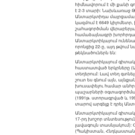
հիմնավորում է մի քանի 
է 2-3 տարի: Նախևառաջ 
Անտարկտիդա մայրցամաքի
կազմում է 6649 կիլոմետր
շահագործման վերաբերյալ
համաձայնագրի խորհրդակ
Անտարկտիկայում ունենա
որոնցից 22-ը, այդ թվում
թեկնածուներն են:
Անտարկտիկայում գիտակա
հաստատված երկրները (Ա
տեղերում: Լավ տեղ գտնե
շուտ ես գնում այն, այնքա
խուսափելու համար անհրա
պաշարների օգտագործման
(1991թ. ստորագրված և 1
տարով արգելք է դրել Ա
Անտարկտիկայում գիտակա
17-րդ խոշոր տնտեսությո
լավագույն տասնյակում): 
(Պակիստան, Հնդկաստան) 