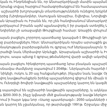
սիկան ու Ինդոնեզիան են, որ Անտարկտիկայի մասին պայման
 (նրանք տվյալ հարցում համագործակցում են համապատա
 աշխարհի խոշորագույն տնտեսություններն ունեցող երկրն
ներից (Նիդեռլանդներ, Սաուդյան Արաբիա, Շվեդիա, Նորվեգ
ան Արաբիան ու Իրանն են, որ չեն հանդիսանում Անտարկտ
տիկայում (Իրանն այժմ պլանավորել է իր բազան ստեղծել
դիրներ չի առաջացնի Թուրքիայի համար: Առաջին փուլում 
ան բացելու չորրորդ պատճառը կապված է Թուրքիայի կողմ
նը բարձրացնելու հետ: Անտարկտիկան որպես արտաքին ք
ակության բարձրացմանն ու գլոբալ ուժ ներկայանալուն: Եթ
րածվի նաև Մերձավոր Արևելքի, Արաբական աշխարհի և Ի
 դուրս, ապա պետք է գլոբալ թեմաներով վարի ավելի ակտի
յան բացելու հինգերորդ պատճառը նրա բնական պաշարներ
սնամյա ժամկետը սպառվում է 2048թ.: Ներկայումս հայտնի
 նիկելի, ոսկու և 20 այլ հանքանյութեր, ինչպես նաև նավթ:
նվող նավթահանքերն իրենց պաշարներով զիջում են միայն
 ու Ուեդդելի ծովերի նավթային պաշարները կարող են կազմել
 սպառվում են աշխարհի նավթային պաշարները, և ակնկալվո
 $200-300-ի, ինչը կվնասի մեծ քանակությամբ նավթ ներկր
ում ի հայտ կգա նոր «Սառը պատերազմ»: 2050-ականների
ան կարող են չցանկանալ, որ թարմացվի 1991թ. Շրջակա 