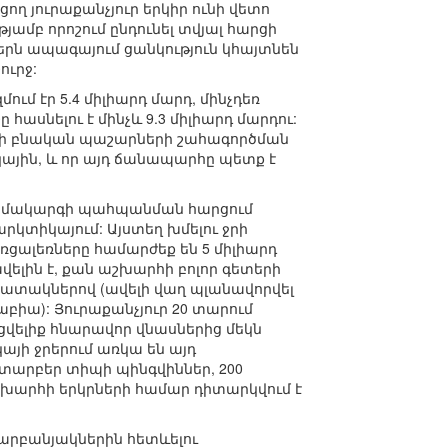
ղ յուրաքանչյուր երկիր ունի վետո
թյամբ որոշում ընդունել տվյալ հարցի
ններն ապագայում ցանկություն կհայտնեն
ւրջ:
մ էր 5.4 միլիարդ մարդ, մինչդեռ
 հասնելու է մինչև 9.3 միլիարդ մարդու:
կայի բնական պաշարների շահագործման
կային, և որ այդ ճանապարհը պետք է
համակարգի պահպանման հարցում
րկտիկայում: Այստեղ խմելու ջրի
ցալեռները համարժեք են 5 միլիարդ
 ավելին է, քան աշխարհի բոլոր գետերի
պատակներով (ավելի վաղ պլանավորվել
բիա): Յուրաքանչյուր 20 տարում
վելիք հնարավոր վնասներից մեկն
յի ջրերում առկա են այդ
տարբեր տիպի պինգվիններ, 200
շխարհի երկրների համար դիտարկվում է
արբանյակներին հետևելու