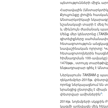
պետությունների միջև արդ
Հարավային (Անտարկտիկա
Քյուլյունքը լիովին հասկ
Անտարկտիկայի նկարագրու
նշանակալի տարի է մեզ հա
և միևնույն ժամանակ պատ
Մենք մեր կենտրոնը (
TAKB
գիտելիքները սահմանափա
հետազոտություն անցկացնե
նավաշինական ոլորտը: Կա
հետազոտողներին հասցնել
հիմնադրման 100-ամյակը)
1470թթ., ստույգ տարեթիվ
ենթադրաբար գծել է Անտա
Ներկայումս
TAKBAM
-ը պա
դեկտեմբեր-2015թ. փետրվ
որոնք ներկայացնում են 
նրանցից ընտրվել է միայ
4
փետրվար ամիսներին
:
2014թ. նոյեմբերի սկզբի
կազմի առնվազն մեկ հեկտ