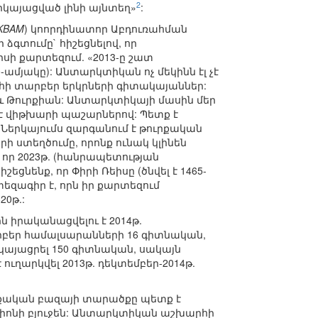
2
երկայացված լինի այնտեղ»
:
KBAM
) կոորդինատոր Աբդուռահման
ձգտումը` հիշեցնելով, որ
սի քարտեզում. «2013-ը շատ
-ամյակը): Անտարկտիկան ոչ մեկինն էլ չէ
րհի տարբեր երկրների գիտակայաններ:
նաև Թուրքիան: Անտարկտիկայի մասին մեր
է վիթխարի պաշարներով: Պետք է
: Ներկայումս զարգանում է թուրքական
 ստեղծումը, որոնք ունակ կլինեն
 որ 2023թ. (հանրապետության
Հիշեցնենք, որ Փիրի Ռեիսը (ծնվել է 1465-
տեզագիր է, որն իր քարտեզում
0թ.:
 իրականացվելու է 2014թ.
արբեր համալսարանների 16 գիտնական,
րկայացրել 150 գիտնական, սակայն
ւղարկվել 2013թ. դեկտեմբեր-2014թ.
ւրքական բազայի տարածքը պետք է
լիոնի բյուջեն: Անտարկտիկան աշխարհի