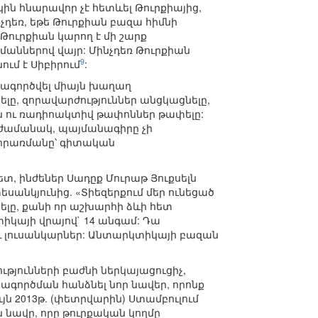
ն հնարավոր չէ հետևել Թուրքիայից,
չդեռ, եթե Թուրքիան բազա հիմնի
Թուրքիան կարող է մի շարք
ններով վայր: Մինչդեռ Թուրքիան
9
ւմ է Սիբիրում
:
տագործվել միայն խաղաղ
լը, զորավարժություններ անցկացնելը,
ն ու ռադիոակտիվ թափոններ թափելը:
ժամանակ, պայմանագիրը չի
կիրառմանը՝ գիտական
, ինժեներ Սադըք Մուրաթ Յուքսելն
սանկյունից. «Տիեզերքում մեր ունեցած
ելը, քանի որ աշխարհի ձևի հետ
տիկայի վրայով` 14 անգամ: Դա
 և լուսանկարներ: Անտարկտիկայի բազան
յունների բաժնի ներկայացուցիչ,
ահագործման հանձնել նոր նավեր, որոնք
յն 2013թ. (փետրվարին) Ստամբուլում
նավը, որը թուրքական կողմը