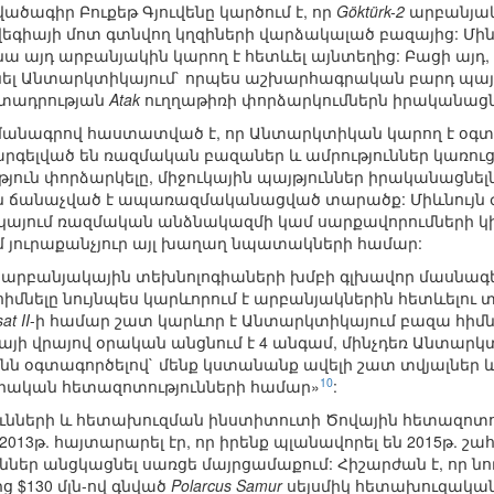
վածագիր Բուքեթ Գյուվենը կարծում է, որ
Göktürk-2
արբանյակի
վեգիայի մոտ գտնվող կղզիների վարձակալած բազայից: Մին
 այդ արբանյակին կարող է հետևել այնտեղից: Բացի այդ, 
ել Անտարկտիկայում` որպես աշխարհագրական բարդ պայմա
րտադրության
Atak
ուղղաթիռի փորձարկումներն իրականացնո
այմանագրով հաստատված է, որ Անտարկտիկան կարող է օգ
գելված են ռազմական բազաներ և ամրություններ կառուցե
ուն փորձարկելը, միջուկային պայթյուններ իրականացնել
ն ճանաչված է ապառազմականացված տարածք: Միևնույն 
կայում ռազմական անձնակազմի կամ սարքավորումների 
մ յուրաքանչյուր այլ խաղաղ նպատակների համար:
 արբանյակային տեխնոլոգիաների խմբի գլխավոր մասնագետ
մնելը նույնպես կարևորում է արբանյակներին հետևելու տե
at II
-ի համար շատ կարևոր է Անտարկտիկայում բազա հիմն
այի վրայով օրական անցնում է 4 անգամ, մինչդեռ Անտարկ
յանն օգտագործելով` մենք կստանանք ավելի շատ տվյալներ
10
երական հետազոտությունների համար»
:
ւնների և հետախուզման ինստիտուտի Ծովային հետազոտութ
 2013թ. հայտարարել էր, որ իրենք պլանավորել են 2015թ. շ
ներ անցկացնել սառցե մայրցամաքում: Հիշարժան է, որ նու
ց $130 մլն-ով գնված
Polarcus Samur
սեյսմիկ հետախուզական 