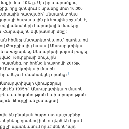
մաքի մոտ 10%-ը: Այն իր տարածքով
ց, որը գտնվում է նրանից մոտ 16.000
յուսիսային հատվածի` Անտարկտիկա
ոլորակի հարավային բևեռային շրջանն է,
 օվկիանոսների հարավային մասերը
՝ Հարավային օվկիանոսի մեջ):
յան հիմնել Անտարկտիկայում՝ դառնալով
ով Թուրքիայից հասավ Անտարկտիկա,
րին առաջարկեց Անտարկտիկայում բացել
ված` Թուրքիայի ծովային
 հայտնեց, որ իրենց կհաջողվի 2015թ.
լ է Անտարկտիկայի մասին
1
նհրաժեշտ է մասնակցել դրանց»
:
ծ Անտարկտիկայի վերաբերյալ
ել են 1995թ.` Անտարկտիկայի մասին
յի բնապահպանության նախարարության
լուն` Թուրքիան չստացավ
րվել են բնական հարուստ պաշարներ,
կրները դրանով իսկ ուղերձ են հղում
ը չի պատկանում որևէ մեկին՝ այդ