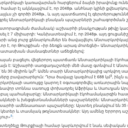
րկտիկայի կառավարման հարցերում ձայնի իրավունք ունեցո
համար էլ ակնկալվում է, որ 2048թ. անհնար կլինի քվեարկու
 այլևս չի գործի 2048թ., և այդ պատճառով էլ գերտերությու
րել Անտարկտիկայի բնական պաշարների շահագործման շո
 ստորագրման ժամանակ) աշխարհի բնակչության թիվը կազմու
ել է 7 միլիարդի: Կանխատեսվում է, որ 2048թ. այդ ցուցանիշը
տարի անց լուրջ քննարկումներ են ծավալվելու Անտարկտի
րևոր է, որ Թուրքիան «իր ձեռքն արագ մոտեցնի» Անտարկտի
ապատասխան մասնագետներ աճեցնելով:
այան բացելու վեցերորդ պատճառն Անտարկտիկայի էկո
ալն է: Աշխարհի սառցադաշտերի մեծ մասը գտնվում է Անտա
3
ն 30 միլիոն կմ
: Ամեն տարի Անտարկտիկայից պոկվող սառ
3
ները բավարարելուն: Դրա ծավալը կազմում է 688 կմ
, ինչն
րկտիկայի սառույցը կարող է օգտագործվել առևտրային ն
նավոր տոննա սառույց փոխադրել Աֆրիկա և Սաուդյան Արա
լոբալ պահանջարկը: Անտարկտիկայի էկոհամակարգին հասց
սակների և խեցգետնանմանների պաշարներին: Անտարկտիկա
արհի ամենաառատ պաշարները: Այստեղ բնակվում են 35 
կետեր և տասնյակ թռչնատեսակներ: Այդ ամենը Երրորդ ա
8
յուր»
:
տեղծելը Թուրքիայի համար կարևորվում է նաև սեփական 