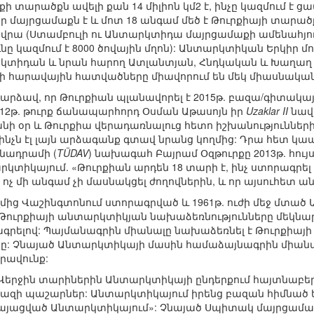
տարածքն ավելի քան 14 միլիոն կմ2 է, ինչը կազմում է ցա
ր մայրցամաքն է և մոտ 18 անգամ մեծ է Թուրքիայի տարածքի
ն վրա (Ստամբուլի ու Անտարկտիդա մայրցամաքի ամենահ
նը կազմում է 8000 ծովային մղոն): Անտարկտիկան Երկիր մ
արկտիդան և նրան հարող Ատլանտյան, Հնդկական և Խաղաղ
րի հարավային հատվածները միավորում են մեկ միասնական
դարձավ, որ Թուրքիան պլանավորել է 2015թ. բազա/գիտակա
2012թ. թուրք ճանապարհորդ Օսման Աթասոյն իր
Uzaklar II
նավ
անի օր և Թուրքիա վերադառնալուց հետո իշխանություննե
նչն էլ լայն արձագանք գտավ նրանց կողմից: Դրա հետ կապ
նադրամի (
TÜDAV
) նախագահ Բայրամ Օզթուրքը 2013թ. հույս
կտիկայում. «Թուրքիան արդեն 18 տարի է, ինչ ստորագրե
ոչ մի անգամ չի մասնակցել ժողովներին, և որ այսուհետ ա
կողմից Վաշինգտոնում ստորագրված և 1961թ. ուժի մեջ մտա
Թուրքիայի անտարկտիկյան նախաձեռնությունները մեկնարկ
գրելով: Պայմանագրին միանալը նախաձեռնել է Թուրքիա
: Չնայած Անտարկտիկայի մասին համաձայնագրին միանա
րավունք:
 «Վերջին տարիներին Անտարկտիկայի ընդերքում հայտնաբե
 գազի պաշարներ: Անտարկտիկայում իրենց բազան հիմնած եր
ներկայացված Անտարկտիկայում»: Չնայած Սպիտակ մայրցամաք