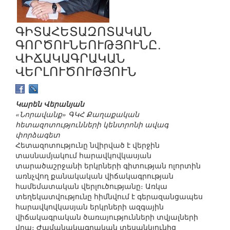
ԳԻՏԱՀԵՏԱԶՈՏԱԿԱՆ
ԳՈՐԾՈՒՆԵՈՒԹՅՈՒՆԸ.
ՎԻՃԱԿԱԳՐԱԿԱՆ
ՎԵՐԼՈՒԾՈՒԹՅՈՒՆ
Կարեն Վերանյան
«Նորավանք» ԳԿՀ Քաղաքական
հետազոտությունների կենտրոնի ավագ
փորձագետ
Հետազոտությունը նվիրված է վերջին
տասնամյակում հարավկովկասյան
տարածաշրջանի երկրների գիտության ոլորտին
առնչվող քանակական վիճակագրության
համեմատական վերլուծությանը։ Առկա
տեղեկատվությունը հիմնվում է գերազանցապես
հարավկովկասյան երկրների ազգային
վիճակագրական ծառայությունների տվյալների
վրա։ Ժամանակագրական տեսանկյունից