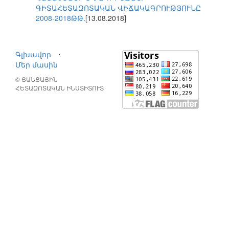
ԳԻՏԱՀԵՏԱԶՈՏԱԿԱՆ ՎԻՃԱԿԱԳՐՈՒԹՅՈՒՆԸ
2008-2018ԹԹ.
[13.08.2018]
Գլխավոր
⋅
Մեր մասին
© ՑԱՆՑԱՅԻՆ
ՀԵՏԱԶՈՏԱԿԱՆ ԻՆՍՏԻՏՈՒՏ