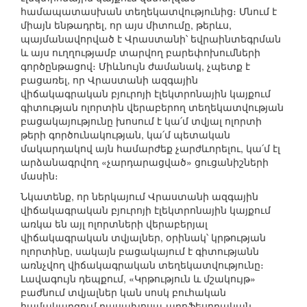
համապատասխան տեղեկատվությունից։ Մնում է
միայն ենթադրել, որ այս միտումը, թերևս,
պայմանավորված է Վրաստանի՝ եվրաինտեգրման
և այս ուղղությամբ տարվող բարեփոխումների
գործընթացով։ Միևնույն ժամանակ, չպետք է
բացառել, որ Վրաստանի ազգային
վիճակագրական բյուրոյի էլեկտրոնային կայքում
գիտության ոլորտին վերաբերող տեղեկատվության
բացակայությունը խոսում է կա՛մ տվյալ ոլորտի
թերի գործունակության, կա՛մ պետական
մակարդակով այն համարժեք չարժևորելու, կա՛մ էլ
արձանագրվող «չարդարացված» ցուցանիշների
մասին։
Նկատենք, որ ներկայում Վրաստանի ազգային
վիճակագրական բյուրոյի էլեկտրոնային կայքում
առկա են այլ ոլորտների վերաբերյալ
վիճակագրական տվյալներ, օրինակ՝ կրթության
ոլորտինը, սակայն բացակայում է գիտությանն
առնչվող վիճակագրական տեղեկատվությունը։
Լավագույն դեպքում, «Կրթություն և մշակույթ»
բաժնում տվյալներ կան սոսկ բուհական
համակարգում դասախոսա-պրոֆեսորական