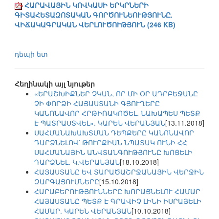
ՀԱՐԱՎԱՅԻՆ ԿՈՎԿԱՍԻ ԵՐԿՐՆԵՐԻ
ԳԻՏԱՀԵՏԱԶՈՏԱԿԱՆ ԳՈՐԾՈՒՆԵՈՒԹՅՈՒՆԸ.
ՎԻՃԱԿԱԳՐԱԿԱՆ ՎԵՐԼՈՒԾՈՒԹՅՈՒՆ (246 KB)
դեպի ետ
Հեղինակի այլ նյութեր
«ԵՐԱՇԽԻՔՆԵՐ ՉԿԱՆ, ՈՐ ՄԻ ՕՐ ԱԴՐԲԵՋԱՆԸ
ՉԻ ՓՈՐՁԻ ՀԱՅԱՍՏԱՆԻ ԳՅՈՒՂԵՐԸ
ԿԱՆՈՆԱՎՈՐ ՀՐԹԻՌԱԿՈԾԵԼ. ՆԱԽԱՊԵՍ ՊԵՏՔ
Է ՊԱՏՐԱՍՏՎԵԼ». ԿԱՐԵՆ ՎԵՐԱՆՅԱՆ
[13.11.2018]
ՍԱՀՄԱՆԱԽԱԽՏՄԱՆ ԴԵՊՔԵՐԸ ԿԱՆՈՆԱՎՈՐ
ԴԱՐՁՆԵԼՈՎ՝ ԹՈՒՐՔԻԱՆ ՆՊԱՏԱԿ ՈՒՆԻ ՀՀ
ՍԱՀՄԱՆԱՅԻՆ ԱՆՎՏԱՆԳՈՒԹՅՈՒՆԸ ԽՈՑԵԼԻ
ԴԱՐՁՆԵԼ. Կ.ՎԵՐԱՆՅԱՆ
[18.10.2018]
ՀԱՅԱՍՏԱՆԸ ԵՎ ՏԱՐԱԾԱՇՐՋԱՆԱՅԻՆ ՎԵՐՋԻՆ
ԶԱՐԳԱՑՈՒՄՆԵՐԸ
[15.10.2018]
ՀԱՐԱԲԵՐՈՒԹՅՈՒՆՆԵՐԸ ԽՈՐԱՑՆԵԼՈՒ ՀԱՄԱՐ
ՀԱՅԱՍՏԱՆԸ ՊԵՏՔ Է ԳՐԱՎԻՉ ԼԻՆԻ ԻՍՐԱՅԵԼԻ
ՀԱՄԱՐ. ԿԱՐԵՆ ՎԵՐԱՆՅԱՆ
[10.10.2018]