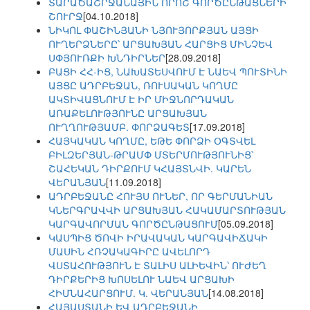
ՏԱՐԱԾԱՇՐՋԱՆԱՅԻՆ ՈՐՈՇ ԳՈՐԾԸՆԹԱՑՆԵՐԻ
ՇՈՒՐՋ
[04.10.2018]
ՆԻԿՈԼ ՓԱՇԻՆՅԱՆԻ ՆՅՈՒՅՈՐՔՅԱՆ ԱՅՑԻ
ՈՒՂԵՐՁՆԵՐԸ՝ ԱՐՑԱԽՅԱՆ ՀԱՐՑԻՑ ՄԻՆՉԵՎ
ՍՓՅՈՒՌՔԻ ԽՆԴԻՐՆԵՐ
[28.09.2018]
ԲԱՑԻ ՀՀ-ԻՑ, ՆԱԽԱՏԵՍՎՈՒՄ Է ՆԱԵՎ ՊՈՒՏԻՆԻ
ԱՅՑԸ ԱԴՐԲԵՋԱՆ, ՌՈՒՍԱԿԱՆ ԿՈՂՄԸ
ԱԿՏԻՎԱՑՆՈՒՄ Է ԻՐ ՄԻՋՆՈՐԴԱԿԱՆ
ԱՌԱՔԵԼՈՒԹՅՈՒՆԸ ԱՐՑԱԽՅԱՆ
ՈՒՂՂՈՒԹՅԱՄԲ. ՓՈՐՁԱԳԵՏ
[17.09.2018]
ՀԱՅԿԱԿԱՆ ԿՈՂՄԸ, ԵԹԵ ՓՈՐՁԻ ՕԳՏՎԵԼ
ԲԻԼԶԵՐՅԱՆ-ԹՐԱՄՓ ՄՏԵՐՄՈՒԹՅՈՒՆԻՑ՝
ՇԱՀԵԿԱՆ ԴԻՐՔՈՒՄ ԿՀԱՅՏՆՎԻ. ԿԱՐԵՆ
ՎԵՐԱՆՅԱՆ
[11.09.2018]
ԱԴՐԲԵՋԱՆԸ ՀՈՒՅՍ ՈՒՆԵՐ, ՈՐ ԳԵՐՄԱՆԻԱՆ
ԿՆԵՐԳՐԱՎՎԻ ԱՐՑԱԽՅԱՆ ՀԱԿԱՄԱՐՏՈՒԹՅԱՆ
ԿԱՐԳԱՎՈՐՄԱՆ ԳՈՐԾԸՆԹԱՑՈՒՄ
[05.09.2018]
ԿԱՍՊԻՑ ԾՈՎԻ ԻՐԱՎԱԿԱՆ ԿԱՐԳԱՎԻՃԱԿԻ
ՄԱՍԻՆ ՀՌՉԱԿԱԳԻՐԸ ԱՎԵԼՈՐԴ
ՎՍՏԱՀՈՒԹՅՈՒՆ Է ՏԱԼԻՍ ԱԼԻԵՎԻՆ՝ ՈՒԺԵՂ
ԴԻՐՔԵՐԻՑ ԽՈՍԵԼՈՒ ՆԱԵՎ ԱՐՑԱԽԻ
ՀԻՄՆԱՀԱՐՑՈՒՄ. Կ. ՎԵՐԱՆՅԱՆ
[14.08.2018]
ՀԱՅԱՍՏԱՆԻ ԵՎ ԱԴՐԲԵՋԱՆԻ