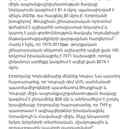
միջև ապրանքաշրջանառության ծավալը
ներկայումս կազմում է $1.4 մլրդ, պլանավորված է
մինչև 2023թ. դա հասցնել $5 մլրդ-ի: Էրդողանի
խոսքերով` Թուրքիան շինարարական ոլորտում
գտնվում է աշխարհի առաջատար եռյակում և
կարող է լայն գործունեություն ծավալել Կոլումբիայի
7
ենթակառուցվածքների զարգացման հարցերում
:
Հարկ է նշել, որ 1972-2013թթ.. թուրքական
շինարարական սեկտորն աշխարհի ավելի քան 100
երկրում իրականացրել է 7371 նախագիծ, որոնց
ընդանուր արժեքը կազմում է ավելի քան $274.1
մլրդ:
Էրդողանը Կոլումբիայից մեկնեց Կուբա: Նա այստեղ
հայտարարեց, որ Կուբայի դեմ ԱՄՆ սահմանած
պատժամիջոցների պատճառով Թուրքիայի և
Կուբայի միջև ապրանքաշրջանառության ծավալը
կազմում է ընդամենը $28 մլն և անհրաժեշտ է շտկել
իրավիճակը: Էրդողանը հայտարարեց, որ
THY
-ը
պատրաստ է ավիաչվերթներ իրականացնել
Ստամբուլի և Հավանայի միջև, ինչը կնպաստի
երկու երկրների տնտեսական, մշակութային և
8
զբոսաշրջային կապերի զարգացմանը
: