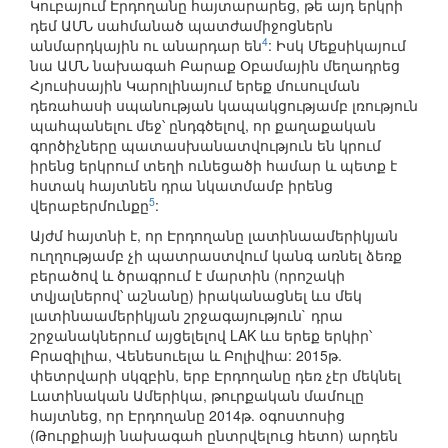
Կուբայում Էրդողանը հայտարարեց, թե այդ երկրի
դեմ ԱՄՆ սահմանած պատժամիջոցներն
4
անմարդկային ու անարդար են
: Իսկ Մեքսիկայում
նա ԱՄՆ նախագահ Բարաք Օբամային մեղադրեց
Հյուսիսային Կարոլինայում երեք մուսուլման
դեռահասի սպանության կապակցությամբ լռություն
պահպանելու մեջ՝ ընդգծելով, որ քաղաքական
գործիչները պատասխանատվություն են կրում
իրենց երկրում տեղի ունեցածի համար և պետք է
հստակ հայտնեն դրա նկատմամբ իրենց
5
վերաբերմունքը
:
Այժմ հայտնի է, որ Էրդողանը լատինաամերիկյան
ուղղությամբ չի պատրաստվում կանգ առնել ձեռք
բերածով և ծրագրում է մարտին (որոշակի
տվյալներով՝ աշնանը) իրականացնել ևս մեկ
լատինաամերիկյան շրջագայություն` դրա
շրջանակներում այցելելով LAK ևս երեք երկիր՝
Բրազիլիա, Վենեսուելա և Բոլիվիա: 2015թ.
փետրվարի սկզբին, երբ Էրդողանը դեռ չէր մեկնել
Լատինական Ամերիկա, թուրքական մամուլը
հայտնեց, որ Էրդողանը 2014թ. օգոստոսից
(Թուրքիայի նախագահ ընտրվելուց հետո) արդեն