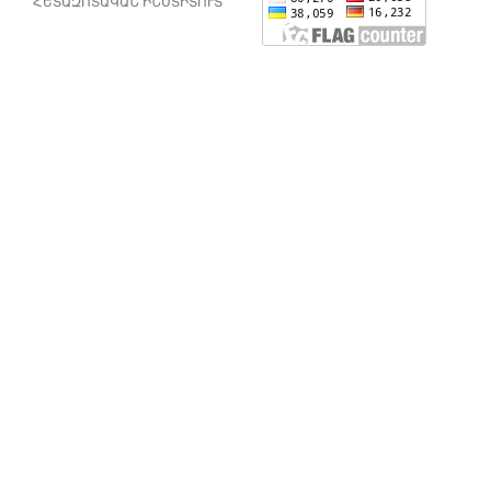
ՀԵՏԱԶՈՏԱԿԱՆ ԻՆՍՏԻՏՈՒՏ