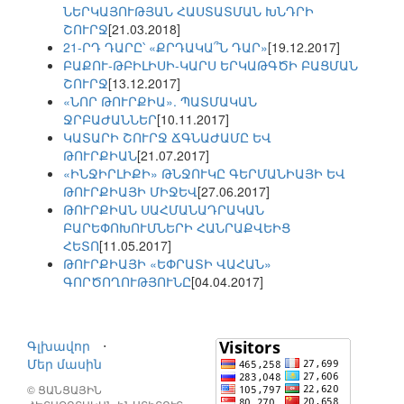
ՆԵՐԿԱՅՈՒԹՅԱՆ ՀԱՍՏԱՏՄԱՆ ԽՆԴՐԻ
ՇՈՒՐՋ
[21.03.2018]
21-ՐԴ ԴԱՐԸ՝ «ՔՐԴԱԿԱ՞Ն ԴԱՐ»
[19.12.2017]
ԲԱՔՈՒ-ԹԲԻԼԻՍԻ-ԿԱՐՍ ԵՐԿԱԹԳԾԻ ԲԱՑՄԱՆ
ՇՈՒՐՋ
[13.12.2017]
«ՆՈՐ ԹՈՒՐՔԻԱ». ՊԱՏՄԱԿԱՆ
ՋՐԲԱԺԱՆՆԵՐ
[10.11.2017]
ԿԱՏԱՐԻ ՇՈՒՐՋ ՃԳՆԱԺԱՄԸ ԵՎ
ԹՈՒՐՔԻԱՆ
[21.07.2017]
«ԻՆՋԻՐԼԻՔԻ» ԹՆՋՈՒԿԸ ԳԵՐՄԱՆԻԱՅԻ ԵՎ
ԹՈՒՐՔԻԱՅԻ ՄԻՋԵՎ
[27.06.2017]
ԹՈՒՐՔԻԱՆ ՍԱՀՄԱՆԱԴՐԱԿԱՆ
ԲԱՐԵՓՈԽՈՒՄՆԵՐԻ ՀԱՆՐԱՔՎԵԻՑ
ՀԵՏՈ
[11.05.2017]
ԹՈՒՐՔԻԱՅԻ «ԵՓՐԱՏԻ ՎԱՀԱՆ»
ԳՈՐԾՈՂՈՒԹՅՈՒՆԸ
[04.04.2017]
Գլխավոր
⋅
Մեր մասին
© ՑԱՆՑԱՅԻՆ