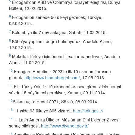
5
Erdoğan'dan ABD ve Obama'ya 'cinayet' eleştirisi, Dünya
Bülteni, 12.02.2015.
6
Erdoğan bir senede 50 ülkeyi gezecek, Türkiye,
02.02.2015.
7
Kolombiya ile 7 dev anlaşma, Sabah, 11.02.2015.
8
Küba’ya yaptırımı doğru bulmuyoruz, Anadolu Ajansı,
12.02.2015.
9
Meksika Türkiye için önemli fırsatlar barındırıyor, Anadolu
Ajansı, 11.02.2015.
10
Erdoğan: Hedefimiz 2023'te ilk 10 ekonomi arasına
girmek,
http://www.bloomberght.com/
, 17.05.2013.
11
FT: Türkiye’nin ilk 10 ekonomi arasına girmesi için her yıl
yüzde 15 büyümesi gerekiyor, Zaman, 29.11.2014.
12
Bakan uçtu: Hedef 2071, Sözcü, 08.03.2014.
13
11 yılda 93 ülkeye 305 ziyaret,
http://kdk.gov.tr/
14
1. Latin Amerika Ülkeleri Müslüman Dini Liderler Zirvesi
sonuç bildirgesi,
http://www.diyanet.gov.tr/
15
Amerika’ya Kolomb’dan önce Müslümanlar gitti, Hürriyet‎,