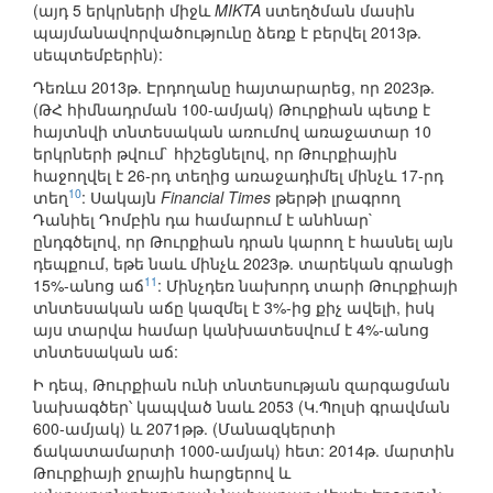
(այդ 5 երկրների միջև
MIKTA
ստեղծման մասին
պայմանավորվածությունը ձեռք է բերվել 2013թ.
սեպտեմբերին):
Դեռևս 2013թ. Էրդողանը հայտարարեց, որ 2023թ.
(ԹՀ հիմնադրման 100-ամյակ) Թուրքիան պետք է
հայտնվի տնտեսական առումով առաջատար 10
երկրների թվում` հիշեցնելով, որ Թուրքիային
հաջողվել է 26-րդ տեղից առաջադիմել մինչև 17-րդ
10
տեղ
: Սակայն
Financial Times
թերթի լրագրող
Դանիել Դոմբին դա համարում է անհնար`
ընդգծելով, որ Թուրքիան դրան կարող է հասնել այն
դեպքում, եթե նաև մինչև 2023թ. տարեկան գրանցի
11
15%-անոց աճ
: Մինչդեռ նախորդ տարի Թուրքիայի
տնտեսական աճը կազմել է 3%-ից քիչ ավելի, իսկ
այս տարվա համար կանխատեսվում է 4%-անոց
տնտեսական աճ:
Ի դեպ, Թուրքիան ունի տնտեսության զարգացման
նախագծեր՝ կապված նաև 2053 (Կ.Պոլսի գրավման
600-ամյակ) և 2071թթ. (Մանազկերտի
ճակատամարտի 1000-ամյակ) հետ: 2014թ. մարտին
Թուրքիայի ջրային հարցերով և