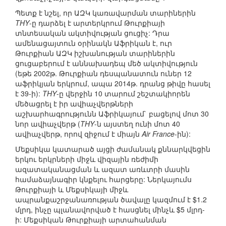
Պետք է նշել, որ ԱԶԿ կառավարման տարիներին
THY
-ը դարձել է արտերկրում Թուրքիայի
տնտեսական ակտիվության ցուցիչ: Դրա
ամենացայտուն օրինակն Աֆրիկան է, ուր
Թուրքիան ԱԶԿ իշխանության տարիներին
ցուցաբերում է աննախադեպ մեծ ակտիվություն
(եթե 2002թ. Թուրքիան դեսպանատուն ուներ 12
աֆրիկյան երկրում, ապա 2014թ. դրանց թիվը հասել
է 39-ի):
THY
-ը վերջին 10 տարում շեշտակիորեն
մեծացրել է իր ավիաչվերթների
աշխարհագրությունն Աֆրիկայում` բացելով մոտ 30
նոր ավիաչվերթ (
THY
-ն այստեղ ունի մոտ 40
ավիաչվերթ, որով զիջում է միայն
Air France
-ին):
Մեքսիկա կատարած այցի ժամանակ քննարկվեցին
երկու երկրների միջև վիզային ռեժիմի
ազատականացման և ազատ առևտրի մասին
համաձայնագիր կնքելու հարցերը: Ներկայումս
Թուրքիայի և Մեքսիկայի միջև
ապրանքաշրջանառության ծավալը կազմում է $1.2
մլրդ, ինչը պլանավորված է հասցնել մինչև $5 մլրդ-
ի: Մեքսիկան Թուրքիայի արտահանման