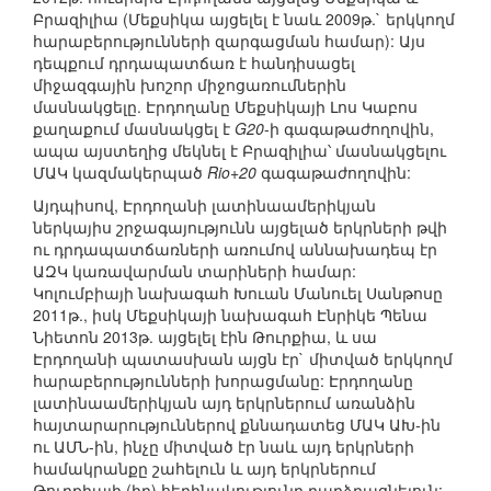
Բրազիլիա (Մեքսիկա այցելել է նաև 2009թ.` երկկողմ
հարաբերությունների զարգացման համար): Այս
դեպքում դրդապատճառ է հանդիսացել
միջազգային խոշոր միջոցառումներին
մասնակցելը. Էրդողանը Մեքսիկայի Լոս Կաբոս
քաղաքում մասնակցել է
G20
-ի գագաթաժողովին,
ապա այստեղից մեկնել է Բրազիլիա՝ մասնակցելու
ՄԱԿ կազմակերպած
Rio+20
գագաթաժողովին:
Այդպիսով, Էրդողանի լատինաամերիկյան
ներկայիս շրջագայությունն այցելած երկրների թվի
ու դրդապատճառների առումով աննախադեպ էր
ԱԶԿ կառավարման տարիների համար:
Կոլումբիայի նախագահ Խուան Մանուել Սանթոսը
2011թ., իսկ Մեքսիկայի նախագահ Էնրիկե Պենա
Նիետոն 2013թ. այցելել էին Թուրքիա, և սա
Էրդողանի պատասխան այցն էր` միտված երկկողմ
հարաբերությունների խորացմանը: Էրդողանը
լատինաամերիկյան այդ երկրներում առանձին
հայտարարություններով քննադատեց ՄԱԿ ԱԽ-ին
ու ԱՄՆ-ին, ինչը միտված էր նաև այդ երկրների
համակրանքը շահելուն և այդ երկրներում
Թուրքիայի (իր) հեղինակությունը բարձրացնելուն: