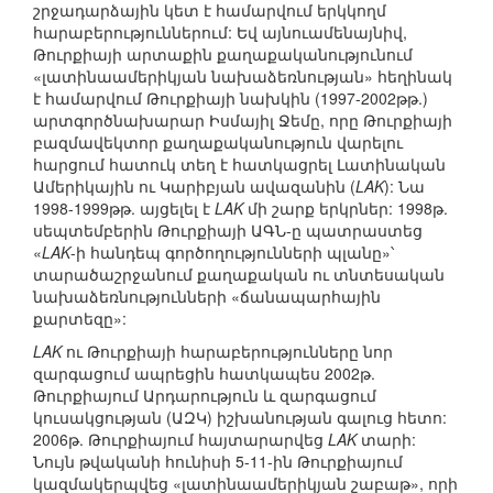
շրջադարձային կետ է համարվում երկկողմ
հարաբերություններում: Եվ այնուամենայնիվ,
Թուրքիայի արտաքին քաղաքականությունում
«լատինաամերիկյան նախաձեռնության» հեղինակ
է համարվում Թուրքիայի նախկին (1997-2002թթ.)
արտգործնախարար Իսմայիլ Ջեմը, որը Թուրքիայի
բազմավեկտոր քաղաքականություն վարելու
հարցում հատուկ տեղ է հատկացրել Լատինական
Ամերիկային ու Կարիբյան ավազանին (
LAK
): Նա
1998-1999թթ. այցելել է
LAK
մի շարք երկրներ: 1998թ.
սեպտեմբերին Թուրքիայի ԱԳՆ-ը պատրաստեց
«
LAK
-ի հանդեպ գործողությունների պլանը»՝
տարածաշրջանում քաղաքական ու տնտեսական
նախաձեռնությունների «ճանապարհային
քարտեզը»:
LAK
ու Թուրքիայի հարաբերությունները նոր
զարգացում ապրեցին հատկապես 2002թ.
Թուրքիայում Արդարություն և զարգացում
կուսակցության (ԱԶԿ) իշխանության գալուց հետո:
2006թ. Թուրքիայում հայտարարվեց
LAK
տարի:
Նույն թվականի հունիսի 5-11-ին Թուրքիայում
կազմակերպվեց «լատինաամերիկյան շաբաթ», որի