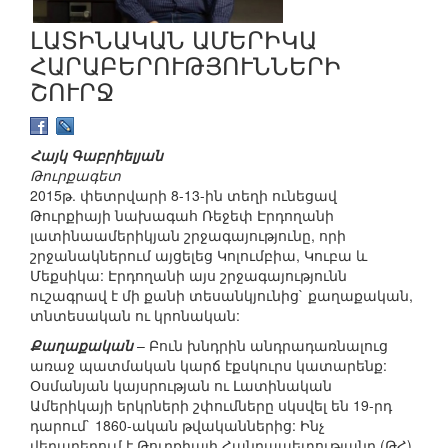
ԼԱՏԻՆԱԿԱՆ ԱՄԵՐԻԿԱ
ՀԱՐԱԲԵՐՈՒԹՅՈՒՆՆԵՐԻ
ՇՈՒՐՋ
Հայկ Գաբրիելյան
Թուրքագետ
2015թ. փետրվարի 8-13-ին տեղի ունեցավ
Թուրքիայի նախագահ Ռեջեփ Էրդողանի
լատինաամերիկյան շրջագայությունը, որի
շրջանակներում այցելեց Կոլումբիա, Կուբա և
Մեքսիկա: Էրդողանի այս շրջագայությունն
ուշագրավ է մի քանի տեսանկյունից` քաղաքական,
տնտեսական ու կրոնական:
Քաղաքական
– Բուն խնդրին անդրադառնալուց
առաջ պատմական կարճ էքսկուրս կատարենք:
Օսմանյան կայսրության ու Լատինական
Ամերիկայի երկրների շփումները սկսվել են 19-րդ
դարում` 1860-ական թվականներից: Ինչ
վերաբերում է Թուրքիայի Հանրապետությանը (ԹՀ),