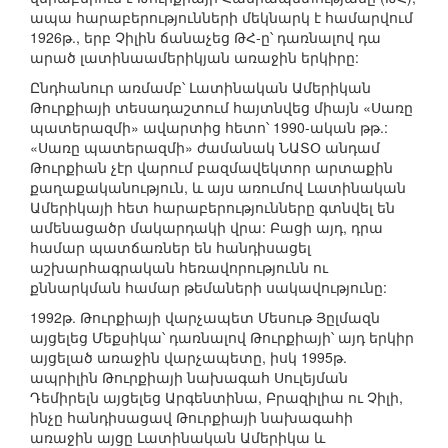
ապա հարաբերությունների մեկնարկ է համարվում
1926թ., երբ Չիլին ճանաչեց ԹՀ-ը՝ դառնալով դա
արած լատինաամերիկյան առաջին երկիրը:
Ընդհանուր առմամբ՝ Լատինական Ամերիկան
Թուրքիայի տեսադաշտում հայտնվեց միայն «Սառը
պատերազմի» ավարտից հետո՝ 1990-ական թթ.:
«Սառը պատերազմի» ժամանակ ՆԱՏՕ անդամ
Թուրքիան չէր վարում բազմավեկտոր արտաքին
քաղաքականություն, և այս առումով Լատինական
Ամերիկայի հետ հարաբերությունները գտնվել են
ամենացածր մակարդակի վրա: Բացի այդ, դրա
համար պատճառներ են հանդիսացել
աշխարհագրական հեռավորությունն ու
քննարկման համար թեմաների սակավությունը:
1992թ. Թուրքիայի վարչապետ Մեսութ Յըլմազն
այցելեց Մեքսիկա՝ դառնալով Թուրքիայի՝ այդ երկիր
այցելած առաջին վարչապետը, իսկ 1995թ.
ապրիլին Թուրքիայի նախագահ Սուլեյման
Դեմիրելն այցելեց Արգենտինա, Բրազիլիա ու Չիլի,
ինչը հանդիսացավ Թուրքիայի նախագահի
առաջին այցը Լատինական Ամերիկա և