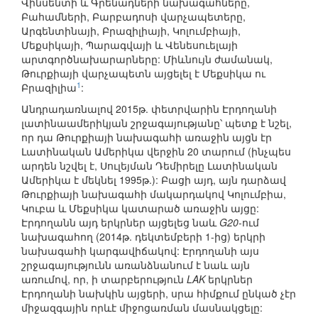
Վինսենտի և Գրենադների նախագահները,
Բահամների, Բարբադոսի վարչապետերը,
Արգենտինայի, Բրազիլիայի, Կոլումբիայի,
Մեքսիկայի, Պարագվայի և Վենեսուելայի
արտգործնախարարները: Միևնույն ժամանակ,
Թուրքիայի վարչապետն այցելել է Մեքսիկա ու
1
Բրազիլիա
:
Անդրադառնալով 2015թ. փետրվարին Էրդողանի
լատինաամերիկյան շրջագայությանը՝ պետք է նշել,
որ դա Թուրքիայի նախագահի առաջին այցն էր
Լատինական Ամերիկա վերջին 20 տարում (ինչպես
արդեն նշվել է, Սուլեյման Դեմիրելը Լատինական
Ամերիկա է մեկնել 1995թ.): Բացի այդ, այն դարձավ
Թուրքիայի նախագահի մակարդակով Կոլումբիա,
Կուբա և Մեքսիկա կատարած առաջին այցը:
Էրդողանն այդ երկրներ այցելեց նաև
G20
-ում
նախագահող (2014թ. դեկտեմբերի 1-ից) երկրի
նախագահի կարգավիճակով: Էրդողանի այս
շրջագայությունն առանձնանում է նաև այն
առումով, որ, ի տարբերություն
LAK
երկրներ
Էրդողանի նախկին այցերի, սրա հիմքում ընկած չէր
միջազգային որևէ միջոցառման մասնակցելը: