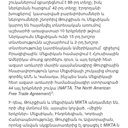
շուկաներում զբաղեցնում է 88-րդ տեղը, իսկ
ներկրման հարցում՝ 42-րդ տեղը: Էրդողանի
խոսքերով` կատարված բարեփոխումների և
ներդրումների շնորհիվ Թուրքիան ու Մեքսիկան
կարող են հայտնվել տնտեսական առումով
աշխարհի առաջատար 10 երկրների թվում:
Ներկայումս Մեքսիկան ունի 15-րդ խոշոր
տնտեսությունն աշխարհում և 2-րդ խոշոր
տնտեսությունը Լատինական Ամերիկայում` զիջելով
Բրազիլիային: Մեքսիկան համարվում է Հյուսիսային
Ամերիկա մուտք գործելու դուռ, և այդ երկրի հետ
ազատ առևտրի մասին պայմանագիրը Թուրքիային
հնարավորություն կտա Մեքսիկայի շուկայից մուտք
գործել ԱՄՆ և Կանադա, ինչպես նաև Մեքսիկայի
հետ ազատ առևտրի համաձայնագիր ստորագրած
44 այլ երկրների շուկա (
NAFTA, The North American
9
Free Trade Agreement
)
:
Ի դեպ, Թուրքիան և Մեքսիկան MIKTA անդամներ են,
որի մեջ մտնում են, այսպես կոչված, «միջին
երկրներ» Մեքսիկան, Ինդոնեզիան, Կորեայի
Հանրապետությունը, Թուրքիան ու Ավստրալիան,
որոնց անվան սկզբնատառերից էլ գոյացել է
MIKTA
-ն