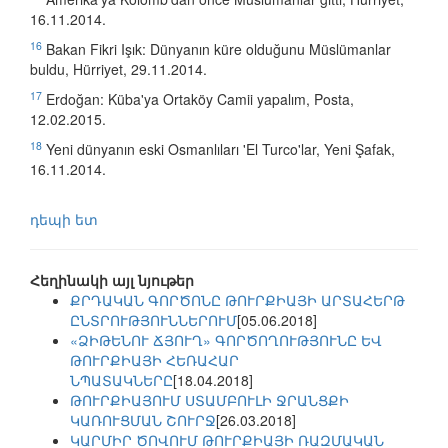
16.11.2014.
16
Bakan Fikri Işık: Dünyanın küre olduğunu Müslümanlar
buldu, Hürriyet, 29.11.2014.
17
Erdoğan: Küba'ya Ortaköy Camii yapalım, Posta,
12.02.2015.
18
Yeni dünyanın eski Osmanlıları 'El Turco'lar, Yeni Şafak,
16.11.2014.
դեպի ետ
Հեղինակի այլ նյութեր
ՔՐԴԱԿԱՆ ԳՈՐԾՈՆԸ ԹՈՒՐՔԻԱՅԻ ԱՐՏԱՀԵՐԹ
ԸՆՏՐՈՒԹՅՈՒՆՆԵՐՈՒՄ
[05.06.2018]
«ՁԻԹԵՆՈՒ ՃՅՈՒՂ» ԳՈՐԾՈՂՈՒԹՅՈՒՆԸ ԵՎ
ԹՈՒՐՔԻԱՅԻ ՀԵՌԱՀԱՐ
ՆՊԱՏԱԿՆԵՐԸ
[18.04.2018]
ԹՈՒՐՔԻԱՅՈՒՄ ՍՏԱՄԲՈՒԼԻ ՋՐԱՆՑՔԻ
ԿԱՌՈՒՑՄԱՆ ՇՈՒՐՋ
[26.03.2018]
ԿԱՐՄԻՐ ԾՈՎՈՒՄ ԹՈՒՐՔԻԱՅԻ ՌԱԶՄԱԿԱՆ