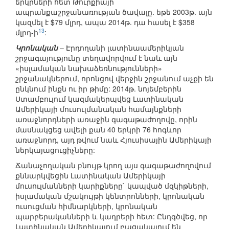
երկրների հետ Թուրքիայի
ապրանքաշրջանառության ծավալը. եթե 2003թ. այն
կազմել է $79 մլրդ, ապա 2014թ. դա հասել է $358
13
մլրդ-ի
:
Կրոնական
– Էրդողանի լատինաամերիկյան
շրջագայությունը տեղավորվում է նաև այն
«իսլամական նախաձեռնությունների»
շրջանակներում, որոնցով վերջին շրջանում աչքի են
ընկնում ինքն ու իր թիմը: 2014թ. նոյեմբերին
Ստամբուլում կազմակերպվեց Լատինական
Ամերիկայի մուսուլմանական համայնքների
առաջնորդների առաջին գագաթաժողովը, որին
մասնակցեց ավելի քան 40 երկրի 76 հոգևոր
առաջնորդ, այդ թվում նաև Հյուսիսային Ամերիկայի
ներկայացուցիչները:
Ճանաչողական բնույթ կրող այս գագաթաժողովում
քննարկվեցին Լատինական Ամերիկայի
մուսուլմանների կարիքները` կապված մզկիթների,
իսլամական մշակույթի կենտրոնների, կրոնական
ուսուցման հիմնարկների, կրոնական
պարբերականների և կադրերի հետ: Ընդգծվեց, որ
Լատինական Ամերիկայում բացակայում են