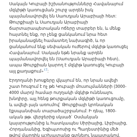
Սակայն Կուբայի իշխանությունները Հավանայում
մզկիթի կառուցման շուրջ արդեն իսկ
պայմանավորվել են Սաուդյան Արաբիայի հետ:
Թուրքիայի և Սաուդյան Արաբիայի
ճարտարապետական ոճերը տարբեր են, և մենք
հայտնել ենք, որ չենք ցանկանում նրա հետ
իրականացնել համատեղ նախագիծ, և որ
ցանկանում ենք սեփական ուժերով մզկիթ կառուցել
Հավանայում: Սակայն եթե նրանք արդեն
պայմանավորվել են (Սաուդյան Արաբիայի հետ),
ապա Թուրքիան կարող է մզկիթ կառուցել Կուբայի
17
այլ քաղաքում»
:
Էրդողանի խոսքերը վկայում են, որ նրան ավելի
շատ հուզում է ոչ թե Կուբայի մուսուլմանների (3000-
4000 մարդ) համար ուղղակի մզկիթ ունենալու
խնդիրը, այլ հենց թուրքական մզկիթի կառուցումը,
և ավելի լայն առումով` Թուրքիայի կրոնական
էքսպանսիան տարածաշրջանում: Ի դեպ, 1800-
ական թթ. վերջերից սկսած` Օսմանյան
կայսրությունից և հատկապես Սիրիայից, Լիբիայից,
Հորդանանից, Եգիպտոսից ու Պաղեստինից մեծ
թվով մարդիկ աշխատանք գտնելու նպատակով,