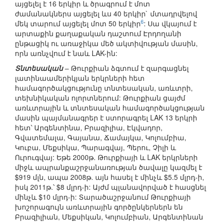
այցելել է 16 երկիր և ծրագրում է մոտ
ժամանակներս այցելել ևս 40 երկիր` մտադրվելով
6
մեկ տարում այցելել մոտ 50 երկիր
: Սա վկայում է
արտաքին քաղաքական դաշտում Էրդողանի
ընթացիկ ու առաջիկա մեծ ակտիվության մասին,
որն առնչվում է նաև LAK-ին:
Տնտեսական
– Թուրքիան ձգտում է զարգացնել
լատինաամերիկյան երկրների հետ
համագործակցությունը տնտեսական, առևտրի,
տեխնիկական ոլորտներում: Թուրքիան ցայժմ
առևտրային և տնտեսական համագործակցության
մասին պայմանագրեր է ստորագրել LAK 13 երկրի
հետ՝ Արգենտինա, Բրազիլիա, Էկվադոր,
Գվատեմալա, Գայանա, Ճամայկա, Կոլումբիա,
Կուբա, Մեքսիկա, Պարագվայ, Պերու, Չիլի և
Ուրուգվայ: Եթե 2000թ. Թուրքիայի և LAK երկրների
միջև ապրանքաշրջանառության ծավալը կազմել է
$919 մլն, ապա 2008թ. այն հասել է մինչև $5.5 մլրդ-ի,
իսկ 2011թ.՝ $8 մլրդ-ի: Այժմ պլանավորված է հասցնել
մինչև $10 մլրդ-ի: Տարածաշրջանում Թուրքիայի
խոշորագույն առևտրային գործընկերներն են
Բրազիլիան, Մեքսիկան, Կոլումբիան, Արգենտինան