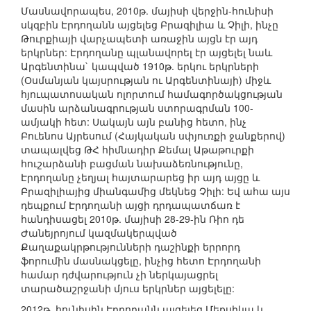
Մասնավորապես, 2010թ. մայիսի վերջին-հունիսի
սկզբին Էրդողանն այցելեց Բրազիլիա և Չիլի, ինչը
Թուրքիայի վարչապետի առաջին այցն էր այդ
երկրներ: Էրդողանը պլանավորել էր այցելել նաև
Արգենտինա` կապված 1910թ. երկու երկրների
(Օսմանյան կայսրության ու Արգենտինայի) միջև
հյուպատոսական ոլորտում համագործակցության
մասին արձանագրության ստորագրման 100-
ամյակի հետ: Սակայն այն բանից հետո, ինչ
Բուենոս Այրեսում (Հայկական սփյուռքի ջանքերով)
տապալվեց ԹՀ հիմնադիր Քեմալ Աթաթուրքի
հուշարձանի բացման նախաձեռնությունը,
Էրդողանը չեղյալ հայտարարեց իր այդ այցը և
Բրազիլիայից միանգամից մեկնեց Չիլի: Եվ ահա այս
դեպքում Էրդողանի այցի դրդապատճառ է
հանդիսացել 2010թ. մայիսի 28-29-ին Ռիո դե
Ժանեյրոյում կազմակերպված
Քաղաքակրթությունների դաշինքի երրորդ
ֆորումին մասնակցելը, ինչից հետո Էրդողանի
համար դժվարություն չի ներկայացրել
տարածաշրջանի մյուս երկրներ այցելելը:
2012թ. հունիսին Էրդողանն այցելեց Մեքսիկա և