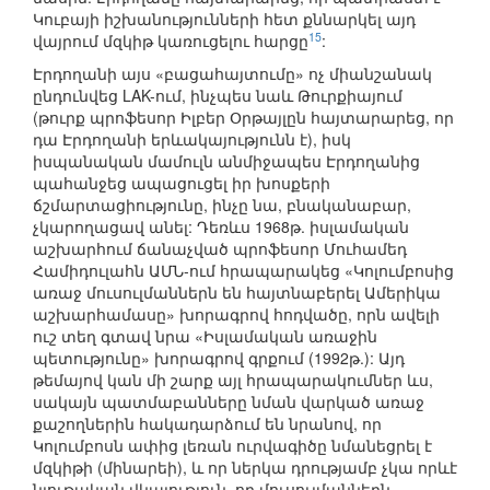
Կուբայի իշխանությունների հետ քննարկել այդ
15
վայրում մզկիթ կառուցելու հարցը
:
Էրդողանի այս «բացահայտումը» ոչ միանշանակ
ընդունվեց LAK-ում, ինչպես նաև Թուրքիայում
(թուրք պրոֆեսոր Իլբեր Օրթայլըն հայտարարեց, որ
դա Էրդողանի երևակայությունն է), իսկ
իսպանական մամուլն անմիջապես Էրդողանից
պահանջեց ապացուցել իր խոսքերի
ճշմարտացիությունը, ինչը նա, բնականաբար,
չկարողացավ անել: Դեռևս 1968թ. իսլամական
աշխարհում ճանաչված պրոֆեսոր Մուհամեդ
Համիդուլահն ԱՄՆ-ում հրապարակեց «Կոլումբոսից
առաջ մուսուլմաններն են հայտնաբերել Ամերիկա
աշխարհամասը» խորագրով հոդվածը, որն ավելի
ուշ տեղ գտավ նրա «Իսլամական առաջին
պետությունը» խորագրով գրքում (1992թ.): Այդ
թեմայով կան մի շարք այլ հրապարակումներ ևս,
սակայն պատմաբանները նման վարկած առաջ
քաշողներին հակադարձում են նրանով, որ
Կոլումբոսն ափից լեռան ուրվագիծը նմանեցրել է
մզկիթի (մինարեի), և որ ներկա դրությամբ չկա որևէ
նյութական վկայություն, որ մուսուլմաններն