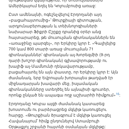
Ամերիկայում եղել են Կոլումբոսից առաջ:
Ըստ ամենայնի, ոգեշնչվելով Էրդողանի այդ
«բացահայտումից»՝ Թուրքիայի գիտության,
արդյունաբերության և տեխնոլոգիաների
նախարար Ֆիքրի Ըշըքը դրանից օրեր անց
հայտարարեց, թե մուսուլման գիտնականներն են
«առաջինը պարզել», որ Երկիրը կլոր է. «Գալիլեյից
700 կամ 800 տարի առաջ մուսուլման 71
գիտնականներ՝ գիտնական ալ-Խորեզմիի (9-րդ
դարի խոշոր գիտնական) գլխավորությամբ ու
խալիֆ ալ-Մամնունի ղեկավարությամբ,
բացահայտել են այն փաստը, որ Երկիրը կլոր է: Այն
ժամանակ, երբ Եվրոպան խորապես թաղված էր
միջնադարյան խավարի մեջ, իսլամական
գիտնականները ստեղծել են այնպիսի գյուտեր,
16
որոնք ընկած են ապագա ողջ աշխարհի հիմքում»
:
Էրդողանը Կուբա այցի ժամանակ կատարեց
խոստումն ու բարձրացրեց մզկիթ կառուցելու
հարցը. «Թուրքիան ծրագրում է մզկիթ կառուցել
Հավանայում՝ հիմք ընդունելով Ստամբուլի
Օրթաքյոյ շրջանի հայտնի օսմանյան մզկիթը: