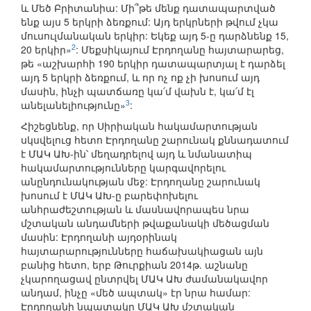
և Մեծ Բրիտանիա: Մի՞թե մենք դատապարտված
ենք այս 5 երկրի ձեռքում: Այդ երկրների թվում չկա
մուսուլմանական երկիր: Եկեք այդ 5-ը դարձնենք 15,
2
20 երկիր»
: Մեքսիկայում Էրդողանը հայտարարեց,
թե «աշխարհի 190 երկիր դատապարտյալ է դարձել
այդ 5 երկրի ձեռքում, և որ ոչ ոք չի խոսում այդ
մասին, ինչի պատճառը կա՛մ վախն է, կա՛մ էլ
3
անելանելիությունը»
:
Հիշեցնենք, որ Սիրիական հակամարտության
սկսվելուց հետո Էրդողանը շարունակ քննադատում
է ՄԱԿ ԱԽ-ին՝ մեղադրելով այդ և նմանատիպ
հակամարտությունները կարգավորելու
անընդունակության մեջ: Էրդողանը շարունակ
խոսում է ՄԱԿ ԱԽ-ը բարեփոխելու
անհրաժեշտության և մասնավորապես նրա
մշտական անդամների թվաքանակի մեծացման
մասին: Էրդողանի այդօրինակ
հայտարարությունները հաճախակիացան այն
բանից հետո, երբ Թուրքիան 2014թ. աշնանը
չկարողացավ ընտրվել ՄԱԿ ԱԽ ժամանակավոր
անդամ, ինչը «մեծ ապտակ» էր նրա համար:
Էրդողանի նպատակը ՄԱԿ ԱԽ մշտական