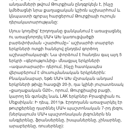
անդամների թվում Թուրքիան ընդգրկելն է, ինչը
կմեծացնի նրա քաղաքական կշիռն աշխարհում և
կնպաստի գլոբալ հարցերում Թուրքիայի ուրույն
դերակատարությանը:
Մյուս կողմից՝ Էրդողանը ցանկանում է առաջացնել
ու առաջնորդել ՄԱԿ ԱԽ կառուցվածքի
բարեփոխման «շարժումը»՝ աշխարհի տարբեր
երկրների ոտքի հանելով ընդդեմ գործող
աշխարհակարգի: Նա փորձում է հանդես գալ այդ 5
երկրի «գերությունից» մնացյալ երկրների
«ազատարարի» դերում, ինչը հատկապես
վերաբերում է մուսուլմանական երկրներին:
Բնականաբար, եթե ՄԱԿ ԱԽ մշտական անդամ
երկրների թիվը հասցվի 20-ի, դա կլինի յուրատեսակ
«քաղաքական G20», որում, Թուրքիայից բացի,
կարող են գտնվել նաև LAK երկրներ Բրազիլիան ու
Մեքսիկան: Ի դեպ, 2011թ. Էրդողանն առաջարկել էր
թուրքերենը դարձնել ՄԱԿ պաշտոնական 7-րդ լեզու
(ներկայումս ՄԱԿ պաշտոնական լեզուներն են
անգլերենը, ֆրանսերենը, իսպաներենը, չինարենը,
արաբերենը, ռուսերենը):