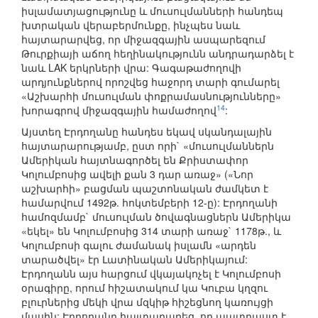
իսլամատյացությունը և մուսուլմանների հանդեպ
խտրական վերաբերմունքը, ինչպես նաև
հայտարարվեց, որ միջազգային ասպարեզում
Թուրքիայի աճող հեղինակությունն անդրադարձել է
նաև LAK երկրների վրա: Գագաթաժողովի
արդյունքներով որոշվեց հաջորդ տարի գումարել
«Աշխարհի մուսուլման փոքրամասնությունները»
14
խորագրով միջազգային համաժողով
:
Այստեղ Էրդողանը հանդես եկավ սկանդալային
հայտարարությամբ, ըստ որի` «մուսուլմաններն
Ամերիկան հայտնագործել են Քրիստափոր
Կոլումբոսից ավելի քան 3 դար առաջ» («Նոր
աշխարհի» բացման պաշտոնական ժամկետ է
համարվում 1492թ. հոկտեմբերի 12-ը): Էրդողանի
համոզմամբ` մուսուլման ծովագնացներն Ամերիկա
«եկել» են Կոլումբոսից 314 տարի առաջ` 1178թ., և
Կոլումբոսի գալու ժամանակ իսլամն «արդեն
տարածվել» էր Լատինական Ամերիկայում:
Էրդողանն այս հարցում վկայակոչել է Կոլումբոսի
օրագիրը, որում հիշատակում կա Կուբա կղզու
բլուրներից մեկի վրա մզկիթ հիշեցնող կառույցի
մասին: Էրդողանը հայտարարեց, որ պատրաստ է