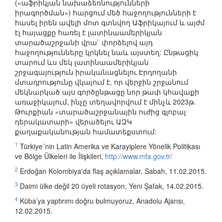
(«աֆրիկյան նախաձեռնությունների
իրագործման») հարցում մեծ հաջողությունների է
հասել իրեն ավելի մոտ գտնվող Աֆրիկայում և այժմ
էլ հայացքը հառել է լատինաամերիկյան
տարածաշրջանի վրա` փորձելով այդ
հաջողությունները կրկնել նաև այստեղ: Ընթացիկ
տարում ևս մեկ լատինաամերիկյան
շրջագայություն իրականացնելու Էրդողանի
մտադրությունը վկայում է, որ վերջին շրջանում
մեկնարկած այս գործընթացը նոր թափ կհավաքի
առաջիկայում, ինչը տեղավորվում է մինչև 2023թ.
Թուրքիան «տարածաշրջանային ուժից գլոբալ
դերակատարի» վերածելու ԱԶԿ
քաղաքականության համատեքստում:
1
Türkiye´nin Latin Amerika ve Karayiplere Yönelik Politikası
ve Bölge Ülkeleri ile İlişkileri,
http://www.mfa.gov.tr/
2
Erdoğan Kolombiya'da flaş açıklamalar, Sabah, 11.02.2015.
3
Daimi ülke değil 20 üyeli rotasyon, Yeni Şafak, 14.02.2015.
4
Küba’ya yaptırımı doğru bulmuyoruz, Anadolu Ajansı,
12.02.2015.