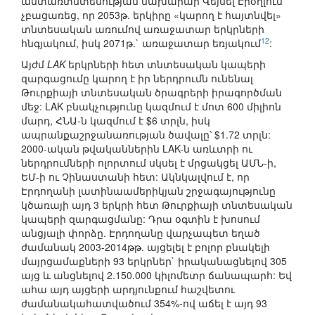
անտառտնտեսության նախարար Վեյսել Էրօղլուն
չբացառեց, որ 2053թ. երկիրը «կարող է հայտնվել»
տնտեսական առումով առաջատար երկրների
12
հնգյակում, իսկ 2071թ.` առաջատար եռյակում
:
Այժմ
LAK
երկրների հետ տնտեսական կապերի
զարգացումը կարող է իր ներդրումն ունենալ
Թուրքիայի տնտեսական ծրագրերի իրագործման
մեջ: LAK բնակչությունը կազմում է մոտ 600 միլիոն
մարդ, ՀՆԱ-ն կազմում է $6 տրլն, իսկ
ապրանքաշրջանառության ծավալը՝ $1.72 տրլն:
2000-ական թվականներին LAK-ն առևտրի ու
ներդրումների ոլորտում սկսել է մրցակցել ԱՄՆ-ի,
ԵՄ-ի ու Չինաստանի հետ: Ակնկալվում է, որ
Էրդողանի լատինաամերիկյան շրջագայությունը
կծառայի այդ 3 երկրի հետ Թուրքիայի տնտեսական
կապերի զարգացմանը: Դրա օգտին է խոսում
անցյալի փորձը. Էրդողանը վարչապետ եղած
ժամանակ 2003-2014թթ. այցելել է բոլոր բնակելի
մայրցամաքների 93 երկրներ` իրականացնելով 305
այց և անցնելով 2.150.000 կիլոմետր ճանապարհ: Եվ
ահա այդ այցերի արդյունքում հաշվետու
ժամանակահատվածում 354%-ով աճել է այդ 93