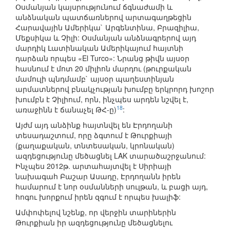
Օսմանյան կայսրությունում ճգնաժամի և
անձնական պատճառներով արտագաղթեցին
Հարավային Ամերիկա` Արգենտինա, Բրազիլիա,
Մեքսիկա և Չիլի: Օսմանյան անձնագրերով այդ
մարդիկ Լատինական Ամերիկայում հայտնի
դարձան որպես «El Turco»: Նրանց թիվն այսօր
հասնում է մոտ 20 միլիոն մարդու (թուրքական
մամուլի պնդմամբ` այսօր պաղեստինյան
արմատներով բնակչության խումբը երկրորդ խոշոր
խումբն է Չիլիում, որն, ինչպես արդեն նշվել է,
18
առաջինն է ճանաչել ԹՀ-ը)
:
Այժմ այդ անձինք հայտնվել են Էրդողանի
տեսադաշտում, որը ձգտում է Թուրքիայի
(քաղաքական, տնտեսական, կրոնական)
ազդեցությունը մեծացնել LAK տարածաշրջանում:
Ինչպես 2012թ. արտահայտվել է Սիրիայի
նախագահ Բաշար Ասադը, Էրդողանն իրեն
համարում է նոր օսմանների սուլթան, և բացի այդ,
հոգու խորքում իրեն զգում է որպես խալիֆ:
Ամփոփելով նշենք, որ վերջին տարիներին
Թուրքիան իր ազդեցությունը մեծացնելու