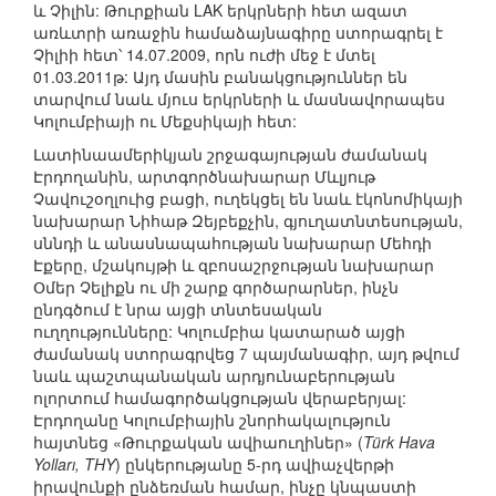
և Չիլին: Թուրքիան LAK երկրների հետ ազատ
առևտրի առաջին համաձայնագիրը ստորագրել է
Չիլիի հետ՝ 14.07.2009, որն ուժի մեջ է մտել
01.03.2011թ: Այդ մասին բանակցություններ են
տարվում նաև մյուս երկրների և մասնավորապես
Կոլումբիայի ու Մեքսիկայի հետ:
Լատինաամերիկյան շրջագայության ժամանակ
Էրդողանին, արտգործնախարար Մևլյութ
Չավուշօղլուից բացի, ուղեկցել են նաև էկոնոմիկայի
նախարար Նիհաթ Զեյբեքչին, գյուղատնտեսության,
սննդի և անասնապահության նախարար Մեհդի
Էքերը, մշակույթի և զբոսաշրջության նախարար
Օմեր Չելիքն ու մի շարք գործարարներ, ինչն
ընդգծում է նրա այցի տնտեսական
ուղղությունները: Կոլումբիա կատարած այցի
ժամանակ ստորագրվեց 7 պայմանագիր, այդ թվում
նաև պաշտպանական արդյունաբերության
ոլորտում համագործակցության վերաբերյալ:
Էրդողանը Կոլումբիային շնորհակալություն
հայտնեց «Թուրքական ավիաուղիներ» (
Türk Hava
Yolları, THY
) ընկերությանը 5-րդ ավիաչվերթի
իրավունքի ընձեռման համար, ինչը կնպաստի