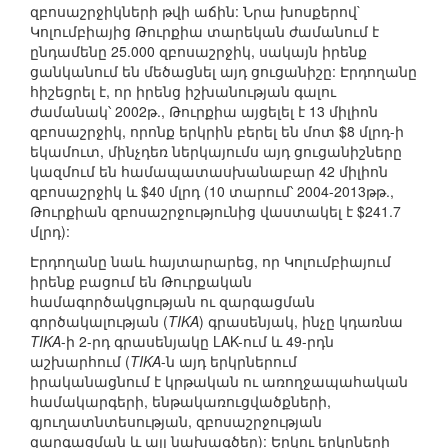
զբոսաշրջիկների թվի աճին: Նրա խոսքերով`
Կոլումբիայից Թուրքիա տարեկան ժամանում է
ընդամենը 25.000 զբոսաշրջիկ, սակայն իրենք
ցանկանում են մեծացնել այդ ցուցանիշը: Էրդողանը
հիշեցրել է, որ իրենց իշխանության գալու
ժամանակ՝ 2002թ., Թուրքիա այցելել է 13 միլիոն
զբոսաշրջիկ, որոնք երկրին բերել են մոտ $8 մլրդ-ի
եկամուտ, մինչդեռ ներկայումս այդ ցուցանիշները
կազմում են համապատասխանաբար 42 միլիոն
զբոսաշրջիկ և $40 մլրդ (10 տարում՝ 2004-2013թթ.,
Թուրքիան զբոսաշրջությունից վաստակել է $241.7
մլրդ):
Էրդողանը նաև հայտարարեց, որ Կոլումբիայում
իրենք բացում են Թուրքական
համագործակցության ու զարգացման
գործակալության (
TIKA
) գրասենյակ, ինչը կդառնա
TIKA
-ի 2-րդ գրասենյակը LAK-ում և 49-րդն
աշխարհում (
TIKA
-ն այդ երկրներում
իրականացնում է կրթական ու առողջապահական
համակարգերի, ենթակառուցվածքների,
գյուղատնտեսության, զբոսաշրջության
զարգացման և այլ նախագծեր): Երկու երկրների