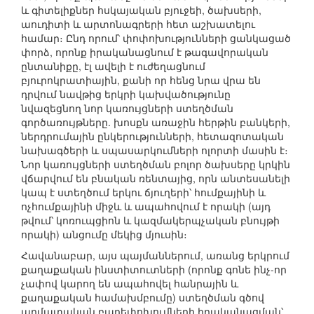
և գիտելիքներ հսկայական բյուջեի, ծախսերի,
աուդիտի և արտոնագրերի հետ աշխատելու
համար։ Ընդ որում՝ փոփոխությունների ցանկացած
փորձ, որոնք իրականացնում է թագավորական
ընտանիքը, էլ ավելի է ուժեղացնում
բյուրոկրատիային, քանի որ հենց նրա վրա են
դրվում նավթից երկրի կախվածությունը
նվազեցնող նոր կառույցների ստեղծման
գործառույթները. խոսքն առաջին հերթին բանկերի,
ներդրումային ընկերությունների, հետազոտական
նախագծերի և սպասարկումների ոլորտի մասին է։
Նոր կառույցների ստեղծման բոլոր ծախսերը կրկին
վճարվում են բնական ռենտայից, որն անտեսանելի
կապ է ստեղծում երկու ճյուղերի՝ հումքայինի և
ոչհումքայինի միջև և ապահովում է որակի (այդ
թվում՝ կոռուպցիոն և կազմակերպչական բնույթի
որակի) անցումը մեկից մյուսին։
Հավանաբար, այս պայմաններում, առանց երկրում
քաղաքական ինստիտուտների (որոնք գոնե ինչ-որ
չափով կարող են ապահովել հանրային և
քաղաքական համախմբումը) ստեղծման գծով
արմատական բարեփոխումների իրականացման՝