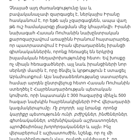
Չնայած այդ ժառանգությունը կա և
բավականաչափ զարգացել է, ներկայիս Իրանը
հասկանում է, որ եթե այն չզարգացնեն, ապա վաղ
թե ուշ համակարգը լճացման մեջ կհայտնվի։ Իրանի
նախագահ Հասան Ռուհանին նախընտրական
քարոզարշավում առաջինն Իրանում հայտարարեց,
որ պատրաստվում է Իրան վերադարձնել իրանցի
գիտնականներին, որոնք հեռացել են երկրից
իսլամական հեղափոխությունից հետո։ Եվ խոսքը
ոչ միայն հեռացածների, այլ նաև իրանցիների նոր
սերնդի մասին է, որը ծնվել և կրթություն է ստացել
Արևմուտքում։ Այս նախաձեռնությանը սատարելու
համար արդեն ընտրվելուց հետո Հասան Ռուհանին
ստեղծել է Հայրենադարձության պետական
կոմիտե, որի նպատակն է 300 հազարից մինչև 500
հազար նախկին հայրենակիցների ԻԻՀ վերադարձի
կազմակերպումը։
Ոչ բոլորի, այլ նրանց, որոնց
կարիքը պետությունն ունի. բժիշկներ, ինժեներներ,
գիտնականներ, տեխնիկական աշխատողներ,
պրոֆեսիոնալ խորհրդականներ
և այլն։ Ինչ
վերաբերում է աշխատուժին, նշենք, որ ոչ մի
նախաձեռնություն չկա, քանզի ակնհայտ է, որ