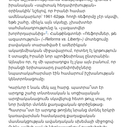
իրանական «սպիտակ հեղափոխության»
օրինակին՝ նշելով, որ Իրանի համար
ամենակարևոր՝ 1961-62թթ. հողի ռեֆորմը չէր սկսվի,
եթե շահը, մինչև այն սկսելը, չխախտեր
սահմանադրությունը և «չազատվեր
2
խորհրդարանից»
։ Հանթինգտոնի «Ռեֆորմներ, թե
ազատություն»
(«Reforms vs. Liberty»)
մոտեցումը
բավական տարածված է ամերիկյան
ակադեմիական միջավայրում, որտեղ էլ կրթություն
է ստացել Իրանի նոր պրոֆեսիոնալ ընտրանին։
Այնպես որ, ոչ մի պարադոքս էլ չկա այն բանում, որ
իրանցի երիտասարդ բարեփոխիչները
նպատակահարմար էին համարում իշխանության
կենտրոնացումը։
Կարևոր է նաև մեկ այլ հարց. պատրա՞ստ էր
արդյոք շահը տնտեսական և սոցիալական
արդիականացումն սկսվելուց հետո թույլ տալ, որ
նոր խմբեր մտնեն քաղաքական գործընթաց։
Պատրա՞ստ էր արդյոք թողնել նրանց մտնել երկրի
կառավարման համակարգ քաղաքական
մասնակցության ավանդական սխեմայի միջոցով։
Ոչինչ ավելի լավ չի ներկայացնում բարեփոխիչ