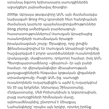
ստանալ ձգտող երիտասարդ սաուդցիներին
աջակցելու լայնածավալ ծրագիր։
2005թ. Աբդալա թագավորը ԱՄՆ այն ժամանակվա
նախագահ Ջորջ Բուշ-կրտսերի հետ հանդիպման
ժամանակ կարևոր պայմանավորվածություններ
ձեռք բերեց ամերիկյան բարձրագույն
հաստատություններում Սաուդյան Արաբիայից
ուսանողների ուսումնական ծրագրի
իրականացման շուրջ։ Ծրագիրը, որը լիովին
ֆինանսավորվում էր Սաուդյան Արաբիայի կողմից,
հաշվարկված է բոլոր աստիճանների ուսանողների
(բակալավր, մագիստրոս, դոկտոր) համար, իսկ ԱՄՆ
Պետդեպարտամենտը «վճարում» էր այն բանի
համար, որ վերականգնվեր միապետության
քաղաքացիներին հնգամյա կրթական վիզաների
տրամադրումը։ Բացի ԱՄՆ-ից, սաուդցի
ուսանողներն ուղարկվեցին և այժմ էլ ուղարկվում
են 33 այլ երկրներ, ներառյալ Չինաստանը,
Հնդկաստանը, Մեծ Բրիտանիան և Ավստրալիան,
բայց սաուդցիների հիմնական մասը,
այնուամենայնիվ, ընտրում է Միացյալ
Նահանգները՝ որպես այն երկիր, որտեղ իրենք