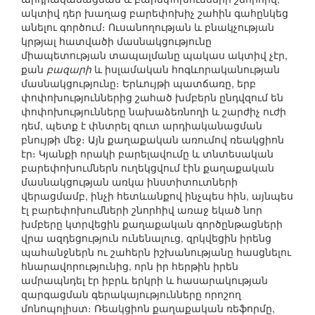
ակտիվ դեր խաղաց բարեփոխիչ շահին գահընկեց
անելու գործում։ Ուսանողության և բնակչության
կրթյալ հատվածի մասնակցությունը
միապետության տապալմանը պակաս ակտիվ չէր,
քան
բազարի
և իսլամական հոգևորականության
մասնակցությունը։ Երևույթի պատճառը, երբ
փոփոխություններից շահած խմբերն ընդվզում են
փոփոխությունները նախաձեռնողի և շարժիչ ուժի
դեմ, պետք է փնտրել զուտ արդիականացման
բնույթի մեջ։ Այն քաղաքական առումով ռեակցիոն
էր։ Կյանքի որակի բարելավումը և տնտեսական
բարեփոխումներն ուղեկցվում էին քաղաքական
մասնակցության առկա ինստիտուտների
վերացմամբ, ինչի հետևանքով ինչպես հին, այնպես
էլ բարեփոխումների շնորհիվ առաջ եկած նոր
խմբերը կտրվեցին քաղաքական գործընթացների
վրա ազդեցություն ունենալուց, զրկվեցին իրենց
պահանջներն ու շահերն իշխանությանը հասցնելու
հնարավորությունից, որն իր հերթին իրեն
ամրապնդել էր իբրև երկրի և հասարակության
զարգացման գերակայությունները որոշող
մոնոպոլիստ։ Ռեակցիոն քաղաքական ռեֆորմը,