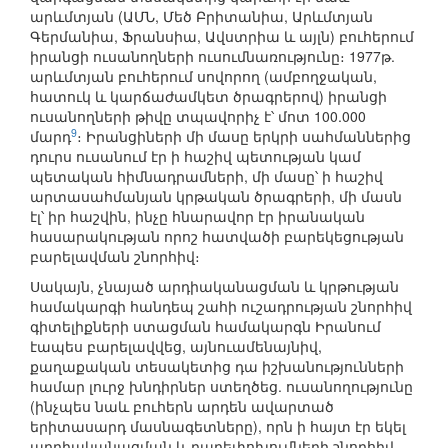
արևմտյան (ԱՄՆ, Մեծ Բրիտանիա, Արևմտյան
Գերմանիա, Ֆրանսիա, Ավստրիա և այլն) բուհերում
իրանցի ուսանողների ուսումնառությունը։ 1977թ.
արևմտյան բուհերում սովորող (ամբողջական,
հատուկ և կարճաժամկետ ծրագրերով) իրանցի
ուսանողների թիվը տպավորիչ է՝ մոտ 100.000
9
մարդ
։ Իրանցիների մի մասը երկրի սահմաններից
դուրս ուսանում էր ի հաշիվ պետության կամ
պետական հիմնադրամների, մի մասը՝ ի հաշիվ
արտասահմանյան կրթական ծրագրերի, մի մասն
էլ՝ իր հաշվին, ինչը հնարավոր էր իրանական
հասարակության որոշ հատվածի բարեկեցության
բարելավման շնորհիվ։
Սակայն, չնայած արդիականացման և կրթության
համակարգի հանդեպ շահի ուշադրության շնորհիվ
գիտելիքների ստացման համակարգն Իրանում
էապես բարելավվեց, այնուամենայնիվ,
քաղաքական տեսակետից դա իշխանությունների
համար լուրջ խնդիրներ ստեղծեց. ուսանողությունը
(ինչպես նաև բուհերն արդեն ավարտած
երիտասարդ մասնագետները), որն ի հայտ էր եկել
արդիականացման և բարեփոխումների շնորհիվ,