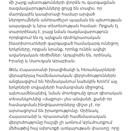
մի շարք պետությունների փորձն ու զարգացման
ռազմավարությունները ցույց են տալիս, որ
մարդկային կապիտալի համար արված
ներդրումներն անհրաժեշտ պայման են պետության
ապագայի և նրա տնտեսության համար։ Որքան էլ
տարօրինակ է, բայց նման ռազմավարություն
որդեգրում են ոչ այնքան դեմոկրատական
ինստիտուտների զարգացած համակարգ ունեցող
երկրները, որքան նրանք, որոնք ունեն ավելի
ավանդական ռեժիմներ։ Այդպիսին են, օրինակ,
Իրանը և Սաուդյան Արաբիան։
Թեև Հայաստանի իրավիճակի և հեռանկարների
վերաբերյալ համեմատական վերլուծություններն
անցկացվում են հիմնականում նախկին ԽՍՀՄ այլ
երկրների տվյալների համադրման միջոցով,
այնուամենայնիվ, նման մոտեցումը զուտ գիտական
տեսանկյունից «մաքուր» չես անվանի, քանի որ
համադրման ինդիկատորները միշտ չէ, որ
արտացոլում են իրադրությունը։ Օրինակ,
Հայաստանի և Վրաստանի համեմատական
վերլուծությունը հաշվի չի առնում Արևմուտքում
մեծաթիվ հայ սփյուռքի առկայության փաստը, որը