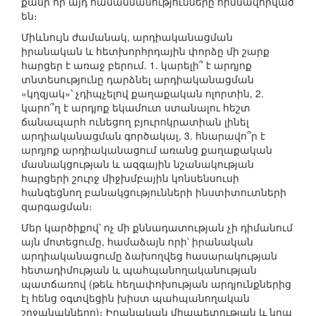
քանի որ այդ համանմանությունները հիմնավորված
են։
Միևնույն ժամանակ, արդիականացման
իրանական և հետխորհրդային փորձը մի շարք
հարցեր է առաջ բերում. 1. կարելի՞ է արդյոք
տնտեսությունը դարձնել արդիականացման
«կղզյակ»՝ չդիպչելով քաղաքական ոլորտին, 2.
կարո՞ղ է արդյոք եկամուտ ստանալու հեշտ
ճանապարհ ունեցող բյուրոկրատիան լինել
արդիականացման գործակալ, 3. հնարավո՞ր է
արդյոք արդիականացում առանց քաղաքական
մասնակցության և ազգային նշանակության
հարցերի շուրջ միջխմբային կոնսենսուսի
հանգեցնող բանակցությունների ինստիտուտների
զարգացման։
Մեր կարծիքով՝ ոչ մի քննադատության չի դիմանում
այն մոտեցումը, համաձայն որի՝ իրանական
արդիականացումը ձախողվեց հասարակության
հետադիմության և պահպանողականության
պատճառով (թեև հեղափոխության արդյունքներից
էլ հենց օգտվեցին խիստ պահպանողական
շրջանակները)։ Իրանական միապետության և նրա