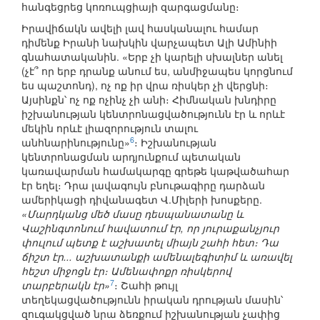
հանգեցրեց կոռուպցիայի զարգացմանը։
Իրավիճակն ավելի լավ հասկանալու համար
դիմենք Իրանի նախկին վարչապետ Ալի Ամինիի
գնահատականին. «Երբ չի կարելի սխալներ անել
(չէ՞ որ երբ դրանք անում ես, անմիջապես կորցնում
ես պաշտոնդ), ոչ ոք իր վրա ռիսկեր չի վերցնի։
Այսինքն՝ ոչ ոք ոչինչ չի անի։ Հիմնական խնդիրը
իշխանության կենտրոնացվածությունն էր և որևէ
մեկին որևէ լիազորություն տալու
6
անհնարինությունը»
։ Իշխանության
կենտրոնացման արդյունքում պետական
կառավարման համակարգը գրեթե կաթվածահար
էր եղել։ Դրա լավագույն բնութագիրը դարձան
ամերիկացի դիվանագետ Վ.Միլերի խոսքերը.
«Մարդկանց մեծ մասը դեսպանատանը և
Վաշինգտոնում հավատում էր, որ յուրաքանչյուր
փուլում պետք է աշխատել միայն շահի հետ։ Դա
ճիշտ էր... աշխատանքի ամենալեգիտիմ և առավել
հեշտ միջոցն էր։ Ամենափոքր ռիսկերով
7
տարբերակն էր»
։ Շահի թույլ
տեղեկացվածությունն իրական դրության մասին՝
զուգակցված նրա ձեռքում իշխանության չափից