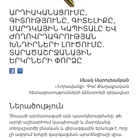
ԱՐԴԻԱԿԱՆԱՑՈՒՄԸ,
ԳԻՏՈՒԹՅՈՒՆԸ, ԳԻՏԵԼԻՔԸ,
ՄԱՐԴԿԱՅԻՆ ԿԱՊԻՏԱԼԸ ԵՎ
ԺՈՂՈՎՐԴԱԳՐՈՒԹՅԱՆ
ԽՆԴԻՐՆԵՐԻ ԼՈՒԾՈՒՄԸ.
ՏԱՐԱԾԱՇՐՋԱՆԱՅԻՆ
ԵՐԿՐՆԵՐԻ ՓՈՐՁԸ
Սևակ Սարուխանյան
«Նորավանք» ԳԿՀ Քաղաքական
հետազոտությունների կենտրոնի ղեկավար
Ներածություն
Չնայած արմատացած այն պատկերացմանը, թե
արդի աշխարհում կապիտալի և մարդկանց
տեղաշարժը բնական և վերազգային երևույթ է, որը
չի ազդում երկրի զարգացման պոտենցիալի վրա,