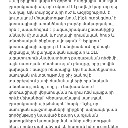
Բայց երկրում կարևոր գործոն է ազգային սաուդյան
բյուրոկրատիան, որն սկսում է էլ ավելի կարևոր դեր
խաղալ։ Այն տարեցտարի ուժ և ազդեցություն է
կուտակում միապետությունում, ինչն ուղեկցվում է
կոռուպցիայի առանձնակի բարձր մակարդակով,
որն էլ ապահովում է թագավորական ընտանիքից
անկախ մշտական և ուղղակի դրամական հոսք և
10
տնտեսական ինքնաբավություն
։ Երկրում
կոռուպցիայի աղբյուր է հանդիսանում ոչ միայն
մրցակցային քաղաքական պայքար և ԶԼՄ
ազատություն չնախատեսող քաղաքական ռեժիմի,
այլև սաուդյան տնտեսության բնույթը, որը լիովին
կախված է նավթի ռենտայից։ Այս համատեքստում
սաուդյան տնտեսությունը քիչ բանով է
տարբերվում շահի ժամանակների իրանական
տնտեսությունից, որը չէր նախատեսում
կոռուպցիայի վերահսկման ու դրա դեմ պայքարի
որևէ մեխանիզմ։ Վերադառնալով սաուդյան
բյուրոկրատիայի թեմային՝ հարկ է նշել, որ
սաուդյան պաշտոնյաների դիրքերի ամրապնդման
գործընթացը կապված է բարդ վարչական
կառույցների կառավարման անհրաժեշտության
հետ, որոնք պահանջում են հատուկ հմտություններ