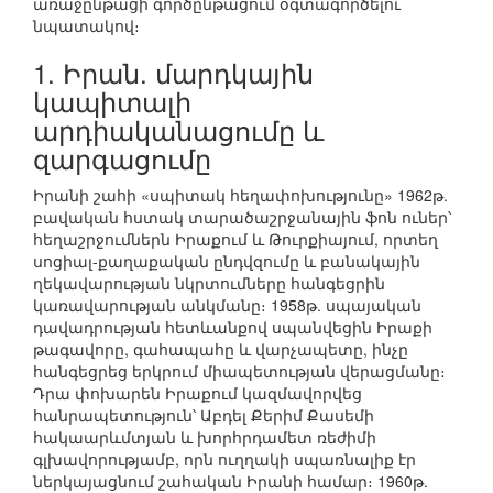
առաջընթացի գործընթացում օգտագործելու
նպատակով։
1. Իրան. մարդկային
կապիտալի
արդիականացումը և
զարգացումը
Իրանի շահի «սպիտակ հեղափոխությունը» 1962թ.
բավական հստակ տարածաշրջանային ֆոն ուներ՝
հեղաշրջումներն Իրաքում և Թուրքիայում, որտեղ
սոցիալ-քաղաքական ընդվզումը և բանակային
ղեկավարության նկրտումները հանգեցրին
կառավարության անկմանը։ 1958թ. սպայական
դավադրության հետևանքով սպանվեցին Իրաքի
թագավորը, գահապահը և վարչապետը, ինչը
հանգեցրեց երկրում միապետության վերացմանը։
Դրա փոխարեն Իրաքում կազմավորվեց
հանրապետություն՝ Աբդել Քերիմ Քասեմի
հակաարևմտյան և խորհրդամետ ռեժիմի
գլխավորությամբ, որն ուղղակի սպառնալիք էր
ներկայացնում շահական Իրանի համար։ 1960թ.