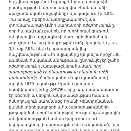
հաշվետվությունում պետք է հրապարակվեին
բնակչության նախորդ տարվա բնական աճի
պաշտոնական տվյալները։ Այն կազմում էր 3,3%:
Դա առաջ է բերում առողջապահության
փոխնախարար Ամիր Սարդարիի դժգոհությունը,
որը հասավ այն բանին, որ խորհրդակցություն
անցկացվի վարչապետի մոտ, որի ժամանակ
«որոշվում է», որ բնակչության աճը կազմել է ոչ թե
3,3, այլ 2,9%, ինչն էլ հրապարակվեց
4
հաշվետվությունում
։ Տվյալները կեղծելու որոշումն,
ամենայն հավանականությամբ, ընդունվել էր շահի
դժգոհությունը չառաջացնելու համար,
որը
շահագրգռված էր բնակչության բնական աճի
կրճատմամբ։
Հիմնականում այս պատճառով
արդեն 1970-ական թթ. Իրանի գաղտնի
ոստիկանությունը (
SAVAK
), որը պատասխանատու
էր ռեժիմի և ներքին անվտանգության համար,
հսկողություն սահմանեց Իրանի Կենտրոնական
բանկի տեղեկագրերի և հաշվետվությունների
թողարկման վրա՝ համարելով, որ դրանք «ազգային
անվտանգության համար կարևորություն
ներկայացնող փաստաթղթեր են»։ Անկասկած, այդ
փաստաթղթերը կարևորություն ներկայացնում էին,