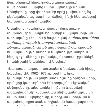
Թուրքիայում հեղաշրջման արդյունքում
պաշտոնանկ արվեց վարչապետ Ալի Ադնան
Մենդերեսը, որը փորձում էր որոշ չափով մեղմել
քեմալական աշխարհիկ ռեժիմը, ինչի հետևանքով
կախաղան բարձրացվեց։
Այսպիսով, «սպիտակ հեղափոխությունը»
տարածաշրջանային երկրների անկայունության
արձագանքն էր, որն ի հայտ եկավ
հանրությունների
արխայիկության և արդյունաբերական
թերզարգացածության պատճառով.
զարգացած
հասարակություններում և պետություններում
հեղաշրջումները և բանակային խռովություններն
Իրանի շահին անհնար էին թվում։
«Սպիտակ հեղափոխության» տնտեսական հիմքը
կազմում էին 1962-1978թթ. շահի և նրա
կառավարության ընդունած մի շարք որոշումները,
որոնցից կարևորներն էին հողային և կրթական
ռեֆորմները, անտառների, լճերի և գետերի
ազգայնացումը, պետական սեփականության մի
մասի մասնավորեցումը, առողջապահության և
ապահովագրության արդիական համակարգերի