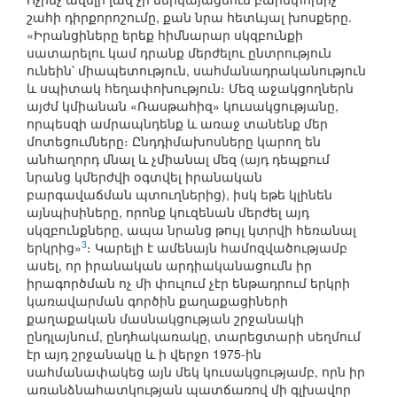
շահի դիրքորոշումը, քան նրա հետևյալ խոսքերը.
«Իրանցիները երեք հիմնարար սկզբունքի
սատարելու կամ դրանք մերժելու ընտրություն
ունեին՝ միապետություն, սահմանադրականություն
և սպիտակ հեղափոխություն։ Մեզ աջակցողներն
այժմ կմիանան «Ռասթահիզ» կուսակցությանը,
որպեսզի ամրապնդենք և առաջ տանենք մեր
մոտեցումները։ Ընդդիմախոսները կարող են
անհաղորդ մնալ և չմիանալ մեզ (այդ դեպքում
նրանց կմերժվի օգտվել իրանական
բարգավաճման պտուղներից), իսկ եթե կլինեն
այնպիսիները, որոնք կուզենան մերժել այդ
սկզբունքները, ապա նրանց թույլ կտրվի հեռանալ
3
երկրից»
։ Կարելի է ամենայն համոզվածությամբ
ասել, որ իրանական արդիականացումն իր
իրագործման ոչ մի փուլում չէր ենթադրում երկրի
կառավարման գործին քաղաքացիների
քաղաքական մասնակցության շրջանակի
ընդլայնում, ընդհակառակը, տարեցտարի սեղմում
էր այդ շրջանակը և ի վերջո 1975-ին
սահմանափակեց այն մեկ կուսակցությամբ, որն իր
առանձնահատկության պատճառով մի գլխավոր