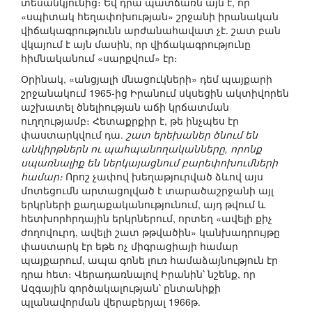
տեսանկյունից։ Եվ դրա պատճառն այն է, որ
«սպիտակ հեղափոխության» շրջանի իրանական
վիճակագրությունն արժանահավատ չէ. շատ բան
վկայում է այն մասին, որ վիճակագրությունը
հիմնականում «սարքվում» էր։
Օրինակ, «անցյալի մնացուկների» դեմ պայքարի
շրջանակում 1965-ից Իրանում սկսեցին ակտիվորեն
աշխատել ծնելիության աճի կրճատման
ուղղությամբ։ Հետաքրքիր է, թե ինչպես էր
փաստարկվում դա.
շատ երեխաներ ծնում են
անկիրթներն ու պահպանողականները, որոնք
սպառնալիք են ներկայացնում բարեփոխումների
համար։
Որոշ չափով խեղաթյուրված ձևով այս
մոտեցումն արտացոլված է տարածաշրջանի այլ
երկրների քաղաքականությունում, այդ թվում և
հետխորհրդային երկրներում, որտեղ «ավելի քիչ
ժողովուրդ, ավելի շատ թթվածին» կանխադրույթը
փաստարկ էր եթե ոչ միգրացիայի համար
պայքարում, ապա գոնե լուռ համաձայնություն էր
դրա հետ։ Վերադառնալով Իրանին՝ նշենք, որ
Ազգային գործակալության՝ ընտանիքի
պլանավորման վերաբերյալ 1966թ.