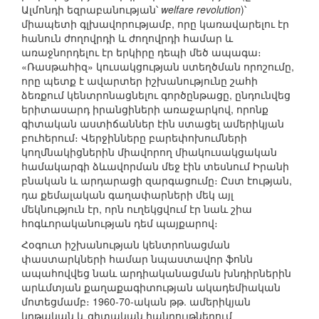
Ալմոնդի եզրաբանության՝
welfare revolution
)՝
միապետի գլխավորությամբ, որը կառավարելու էր
հանուն ժողովրդի և ժողովրդի համար և
առաջնորդելու էր երկիրը դեպի մեծ ապագա։
«Ռասթահիզ» կուսակցության ստեղծման որոշումը,
որը պետք է ավարտեր իշխանությունը շահի
ձեռքում կենտրոնացնելու գործընթացը, ընդունվեց
երիտասարդ իրանցիների առաջարկով, որոնք
գիտական աստիճաններ էին ստացել ամերիկյան
բուհերում։ Վերջինները բարեփոխումների
կողմնակիցներին միավորող միակուսակցական
համակարգի ձևավորման մեջ էին տեսնում Իրանի
բնական և արդարացի զարգացումը։ Ըստ էության,
դա քեմալական գաղափարների մեկ այլ
մեկնություն էր, որն ուղեկցվում էր նաև շիա
հոգևորականության դեմ պայքարով։
Հօգուտ իշխանության կենտրոնացման
փաստարկների համար նպաստավոր ֆոնն
ապահովվեց նաև արդիականացման խնդիրներին
արևմտյան քաղաքագիտության ակադեմիական
մոտեցմամբ։ 1960-70-ական թթ. ամերիկյան
կրթական և գիտական հանրույթներում