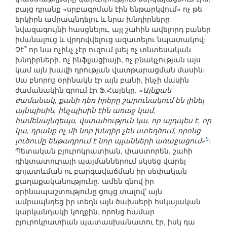
բայց դրանք «սրբագրման էին ենթարկվում» ոչ թե
երկիրն ամրապնդելու և նրա խնդիրները
նվազագույնի հասցնելու, այլ շահին ավելորդ բաներ
իմանալուց և վրդովվելուց ազատելու նպատակով։
Չէ՞ որ նա ոչինչ չէր ուզում լսել ոչ տնտեսական
խնդիրների, ոչ ինֆլյացիայի, ոչ բնակչության այս
կամ այն խավի դրության վատթարացման մասին։
Սա բնորոշ օրինակն էր այն բանի, ինչի մասին
ժամանակին գրում էր Ֆ.Հայեկը.
«Այնքան
ժամանակ, քանի դեռ իրերը շարունակում են լինել
այնպիսին, ինչպիսին էին առաջ կամ,
համենայնդեպս, վստահություն կա, որ այդպես է, որ
կա, դրանք ոչ մի նոր խնդիր չեն ստեղծում, որոնց
5
լուծումը ենթադրում է նոր պլանների առաջացում»
։
Պետական բյուրոկրատիան, փաստորեն, շահի
դիկտատուրայի պայմաններում սկսեց վարել
գոյատևման ու բարգավաճման իր սեփական
քաղաքականությունը. ամեն գնով իր
օրինապաշտությունը ցույց տալով՝ այն
ամրապնդեց իր տեղն այն ծախսերի հսկայական
կարկանդակի կողքին, որոնց համար
բյուրոկրատիան պատասխանատու էր, իսկ դա