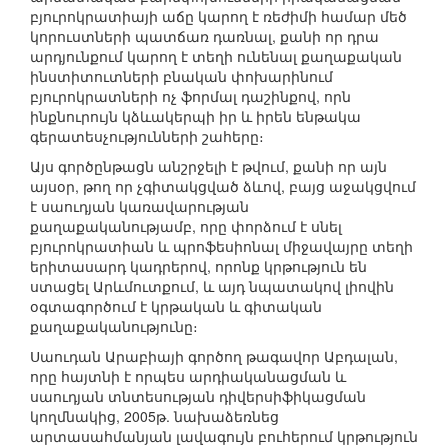
բյուրոկրատիայի աճը կարող է ռեժիմի համար մեծ
կորուստների պատճառ դառնալ, քանի որ դրա
արդյունքում կարող է տեղի ունենալ քաղաքական
ինստիտուտների բնական փոխարինում
բյուրոկրատների ոչ ֆորմալ դաշինքով, որն
ինքնուրույն կձևակերպի իր և իրեն ենթակա
գերատեսչությունների շահերը։
Այս գործընթացն անշրջելի է թվում, քանի որ այն
այսօր, թող որ չգիտակցված ձևով, բայց աջակցվում
է սաուդյան կառավարության
քաղաքականությամբ, որը փորձում է սնել
բյուրոկրատիան և պրոֆեսիոնալ միջավայրը տեղի
երիտասարդ կադրերով, որոնք կրթություն են
ստացել Արևմուտքում, և այդ նպատակով լիովին
օգտագործում է կրթական և գիտական
քաղաքականությունը։
Սաուդան Արաբիայի գործող թագավոր Աբդալան,
որը հայտնի է որպես արդիականացման և
սաուդյան տնտեսության դիվերսիֆիկացման
կողմնակից, 2005թ. նախաձեռնեց
արտասահմանյան լավագույն բուհերում կրթություն