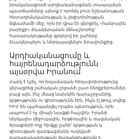
իրականացրած արդիականացման տապալման
պատճառները պետք է որոնել բուն իշխանության
հետադիմականության և լեգիտիմության
ճգնաժամի մեջ, որն իր վրա էր վերցրել «հանրային
բարիքի» ձևակերպման մենաշնորհը՝
հասարակությանը զրկելով իր շահերը
ձևակերպելու և ներկայացնելու իրավունքից։
Արդիականացումը և
հայրենադարձությունն
այսօրվա Իրանում
Հարկ է նշել, որ իսլամական հեղափոխությունը
վերացրեց շահական շրջանի շատ ձեռքբերումներ,
բայց այն, ինչ մնաց նախկին դարաշրջանից,
կրթությունն ու գիտությունն էին, ինչն էլ թույլ տվեց
ԻԻՀ-ին պահպանվել որպես պետություն, որն
ապրում է ոչ միայն նավթի հաշվին։ Իրանի
ներկայիս միջուկային, հրթիռային և ռազմական
ծրագրերի ողջ հիմքը շահի՝ կրթության և
գիտության զարգացմանն ուղղված
քաղաքականության ժառանգությունն է։