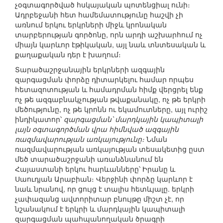
չօգտագործված հսկայական պոտենցիալ ունի։
Ադրբեջանի հետ համեմատությունը հաշվի չի
առնում երկու երկրների միջև կրոնական
տարբերության գործոնը, որն արդի աշխարհում ոչ
միայն կարևոր էթիկական, այլ նաև տնտեսական և
քաղաքական դեր է խաղում։
Տարածաշրջանային երկրների ազգային
զարգացման փորձը դիտարկելու համար որպես
հետազոտության և համադրման հիմք վերցրել ենք
ոչ թե ազգաբնակչության թվաքանակը, ոչ թե երկրի
մեծությունը, ոչ թե կրոնն ու եկամուտները, այլ ուրիշ
ինդիկատոր՝
զարգացման՝ մարդկային կապիտալի
լայն օգտագործման վրա հիմնված ազգային
ռազմավարության առկայությունը։
Նման
ռազմավարության առկայության տեսակետից ըստ
մեծ տարածաշրջանի առանձնանում են
Հայաստանի երկու հարևանները՝ Իրանը և
Սաուդյան Արաբիան։ Վերջինի փորձը կարևոր է
նաև նրանով, որ ցույց է տալիս հետևյալը. երկրի
չափազանց ավտորիտար բնույթը միշտ չէ, որ
նշանակում է երկրի և մարդկային կապիտալի
զարգացման պահպանողական ծրագրի