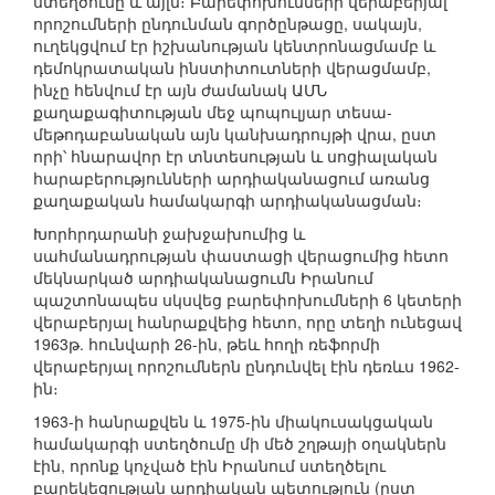
ստեղծումը և այլն։ Բարեփոխումների վերաբերյալ
որոշումների ընդունման գործընթացը, սակայն,
ուղեկցվում էր իշխանության կենտրոնացմամբ և
դեմոկրատական ինստիտուտների վերացմամբ,
ինչը հենվում էր այն ժամանակ ԱՄՆ
քաղաքագիտության մեջ պոպուլյար տեսա-
մեթոդաբանական այն կանխադրույթի վրա, ըստ
որի՝ հնարավոր էր տնտեսության և սոցիալական
հարաբերությունների արդիականացում առանց
քաղաքական համակարգի արդիականացման։
Խորհրդարանի ջախջախումից և
սահմանադրության փաստացի վերացումից հետո
մեկնարկած արդիականացումն Իրանում
պաշտոնապես սկսվեց բարեփոխումների 6 կետերի
վերաբերյալ հանրաքվեից հետո, որը տեղի ունեցավ
1963թ. հունվարի 26-ին, թեև հողի ռեֆորմի
վերաբերյալ որոշումներն ընդունվել էին դեռևս 1962-
ին։
1963-ի հանրաքվեն և 1975-ին միակուսակցական
համակարգի ստեղծումը մի մեծ շղթայի օղակներն
էին, որոնք կոչված էին Իրանում ստեղծելու
բարեկեցության արդիական պետություն (ըստ