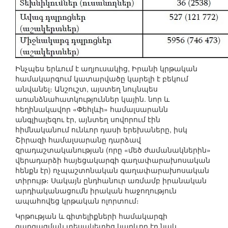
Ինչպես երևում է աղյուսակից, Իրանի կրթական
համակարգում կատարվածը կարելի է բեկում
անվանել։ Անշուշտ, այստեղ նույնպես
առանձնահատկություններ կային. նոր և
հեղինակավոր «Փեհլևի» համալսարանն
անգլիալեզու էր, այնտեղ սովորում էին
հիմնականում ունևոր դասի երեխաները, իսկ
Շիրազի համալսարանը դարձավ
զրադաշտականության (որը «մեծ ժամանակներին»
վերադարձի հայեցակարգի գաղափարախոսական
հենքն էր) ոչպաշտոնական գաղափարախոսական
տիրույթ։ Սակայն ընդհանուր առմամբ իրանական
արդիականացումն իրական հաջողություն
ապահովեց կրթական ոլորտում։
Կրթության և գիտելիքների համակարգի
զարգացման տեսակետից կարևոր էր նաև