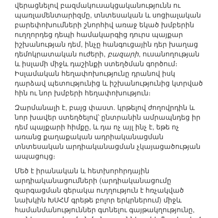
վերացնելով բազմակուսակցականությունն ու
պառլամենտարիզմը, տնտեսական և սոցիալական
բարեփոխումների շնորհիվ առաջ եկած խմբերին
ուղղորդեց դեպի համակարգից դուրս պայքար
իշխանության դեմ, ինչը հանգուցային դեր խաղաց
դեմոկրատական ուժերի,
բազարի
, ուսանողության
և իսլամի միջև դաշինքի ստեղծման գործում։
Իսլամական հեղափոխությունը դրանով իսկ
դարձավ պետությունից և իշխանությունից կտրված
հին ու նոր խմբերի հեղափոխություն։
Զարմանալի է, բայց փաստ. կրթելով ժողովրդին և
նոր խավեր ստեղծելով՝ ընտրանին ամրապնդեց իր
դեմ պայքարի հիմքը, և դա ոչ այլ ինչ է, եթե ոչ
առանց քաղաքական ադրիականացման
տնտեսական արդիականացման չկայացածության
ապացույց։
Մեծ է իրանական և հետխորհրդային
արդիականացումների (արդիականացումը
զարգացման գերակա ուղղություն է հռչակված
նախկին ԽՍՀՄ գրեթե բոլոր երկրներում) միջև
համանմանություններ գտնելու գայթակղությունը,